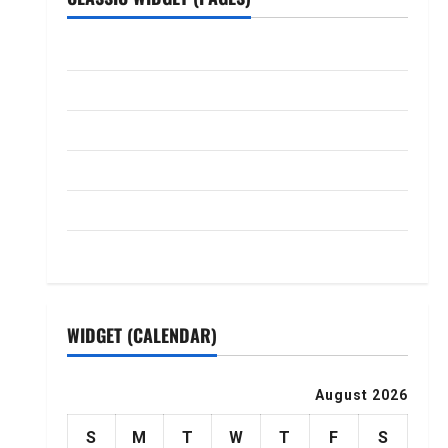
ABOUT US
Contact Us
dhanammoolam.com
Disclaimer
HOME
Privacy Policy
WIDGET (CALENDAR)
August 2026
S
M
T
W
T
F
S