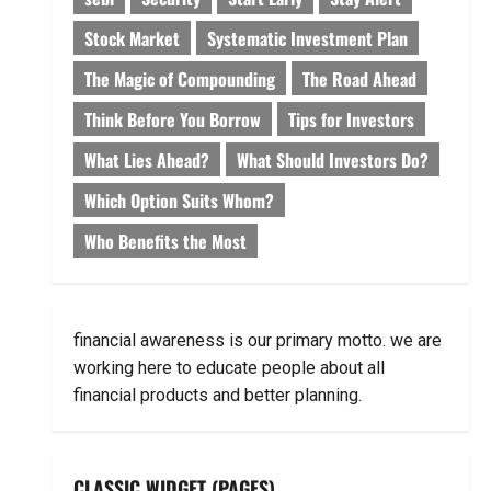
Stock Market
Systematic Investment Plan
The Magic of Compounding
The Road Ahead
Think Before You Borrow
Tips for Investors
What Lies Ahead?
What Should Investors Do?
Which Option Suits Whom?
Who Benefits the Most
financial awareness is our primary motto. we are
working here to educate people about all
financial products and better planning.
CLASSIC WIDGET (PAGES)