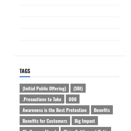
dhanammoolam.com
Disclaimer
HOME
Privacy Policy
TAGS
(Initial Public Offering)
(SBI)
.Precautions to Take
000
Awareness is the Best Protection
Benefits
Benefits for Customers
Big Impact