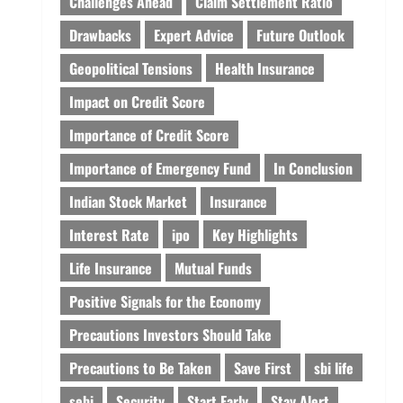
Challenges Ahead
Claim Settlement Ratio
Drawbacks
Expert Advice
Future Outlook
Geopolitical Tensions
Health Insurance
Impact on Credit Score
Importance of Credit Score
Importance of Emergency Fund
In Conclusion
Indian Stock Market
Insurance
Interest Rate
ipo
Key Highlights
Life Insurance
Mutual Funds
Positive Signals for the Economy
Precautions Investors Should Take
Precautions to Be Taken
Save First
sbi life
sebi
Security
Start Early
Stay Alert