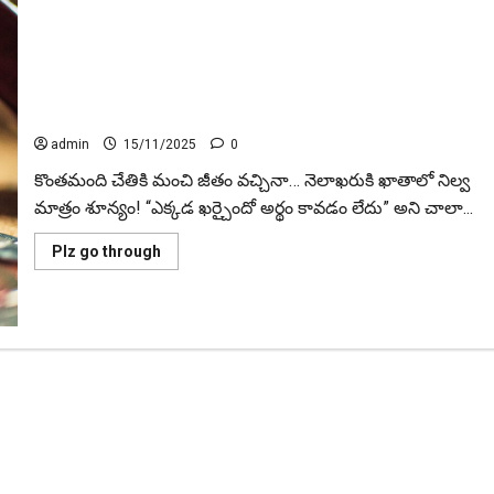
ఎంత సంపాదిస్తున్నా.. డబ్బులు మిగ‌ల‌ట్లేదా..? అయితే ఈ తప్పులే
కారణం! Earning More but Saving Nothing? Here’s What You’re
Doing Wrong!
admin
15/11/2025
0
కొంతమంది చేతికి మంచి జీతం వచ్చినా… నెలాఖరుకి ఖాతాలో నిల్వ
మాత్రం శూన్యం! “ఎక్కడ ఖర్చైందో అర్థం కావడం లేదు” అని చాలా...
Read
Plz go through
more
about
ఎంత
సంపాదిస్తున్నా..
డబ్బులు
మిగ‌ల‌ట్లేదా..?
అయితే
ఈ
తప్పులే
కారణం!
Earning
More
but
Saving
Nothing?