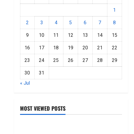
1
2
3
4
5
6
7
8
9
10
11
12
13
14
15
16
17
18
19
20
21
22
23
24
25
26
27
28
29
30
31
« Jul
MOST VIEWED POSTS
జీరో టు వ‌న్ బుక్ స‌మ‌రీ తెలుగు ZERO TO ONE book
summery telugu