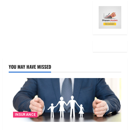
YOU MAY HAVE MISSED
INSURANCE
జీవిత బీమా ప్రీమియం గడువు దాటితే ఏమవుతుంది?