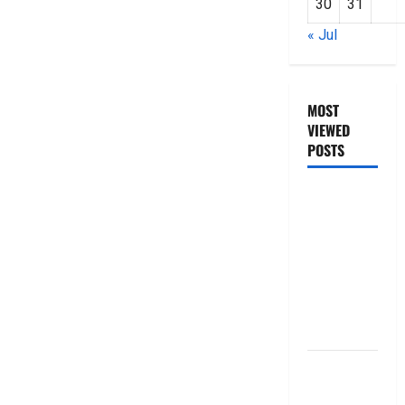
30
31
« Jul
MOST
VIEWED
POSTS
జీరో టు వ‌న్
బుక్ స‌మ‌రీ
తెలుగు
ZERO TO
ONE book
summery
telugu
బ్యాంకుల్లో
మోసపోవ‌ద్దు..