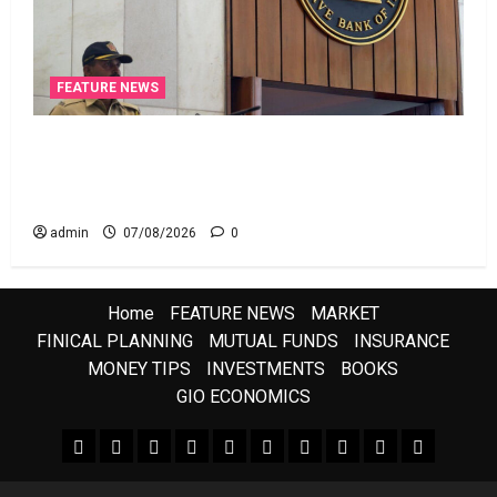
FEATURE NEWS
రికవరీ ఏజెంట్లపై ఆర్‌బీఐ కొరడా..! జనవరి 1 నుంచి కొత్త
నిబంధనలు అమలు.. RBI Cracks Down on Recovery
Agents.. New Rules from January 1
admin
07/08/2026
0
Home
FEATURE NEWS
MARKET
FINICAL PLANNING
MUTUAL FUNDS
INSURANCE
MONEY TIPS
INVESTMENTS
BOOKS
GIO ECONOMICS
FEATURE NEWS
FINICAL PLANNING
MARKET
INVESTMENTS
NEWS
INSURANCE
MUTUAL FUNDS
MONEY TIPS
BOOKS
Uncategor