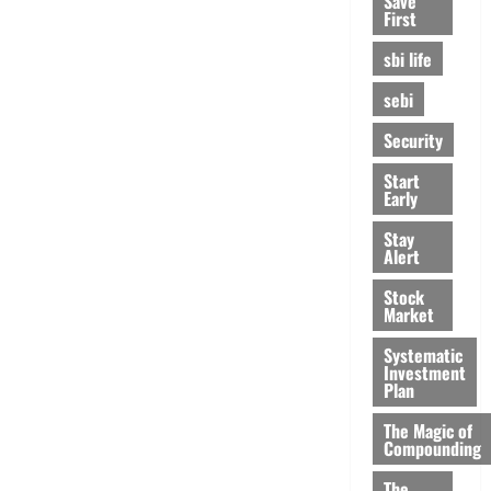
Save
First
sbi life
sebi
Security
Start
Early
Stay
Alert
Stock
Market
Systematic
Investment
Plan
The Magic of
Compounding
The