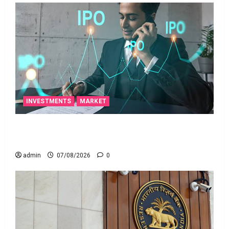
INVESTMENTS
MARKET
టెక్నోక్రాఫ్ట్ వెంచర్స్ ఐపీఓ: షార్ట్ టర్మ్ ఇన్‌వెస్టర్లు అప్లై
చేయవచ్చా?
admin
07/08/2026
0