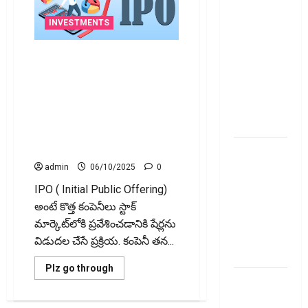
ప్రీమియం
గడువు
INVESTMENTS
దాటితే
ఏమవుతుంది?
భారతంలో రాబోయే టాప్ ఐపీఓలు
ఒక చిన్న
| అక్టోబర్‌లో భారీ లిస్టింగ్స్ |
పెట్టుబడిదారులు
నిర్లక్ష్యంతో
తెలుసుకోవాల్సిన ముఖ్యాంశాలు!
ల‌క్ష‌లు
Top Upcoming IPOs in India |
కోల్పోతామా?
Massive Listings in October |
What Investors Must Know!
స్టాక్‌
ఎక్స్ఛేంజీలు,
admin
06/10/2025
0
క్లియరింగ్‌
IPO ( Initial Public Offering)
కార్పొరేషన్లకు
అంటే కొత్త కంపెనీలు స్టాక్
విడివిడిగా
మార్కెట్‌లోకి ప్రవేశించడానికి షేర్లను
సెబీ కొత్త
విడుదల చేసే ప్రక్రియ. కంపెనీ తన...
నిబంధనలు
Read
Plz go through
more
టెక్నోక్రాఫ్ట్
about
వెంచర్స్
భారతంలో
రాబోయే