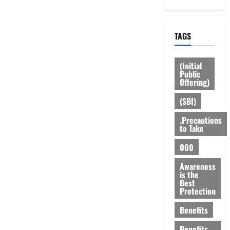
TAGS
(Initial
Public
Offering)
(SBI)
.Precautions
to Take
000
Awareness
is the
Best
Protection
Benefits
Benefits