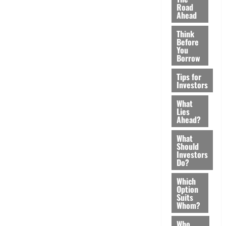
Road
Ahead
Think
Before
You
Borrow
Tips for
Investors
What
Lies
Ahead?
What
Should
Investors
Do?
Which
Option
Suits
Whom?
Who