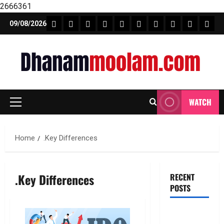
2666361
Skip
FEATURE NEWS
FINICAL PLANNING
MARKET
INVESTMENTS
NEWS
INSURANCE
MUTUAL FUND
MONEY TIP
BOOKS
Unca
09/08/2026
to
content
WATCH
Primary
Menu
Home
.Key Differences
.Key Differences
RECENT
POSTS
జీవిత బీమా