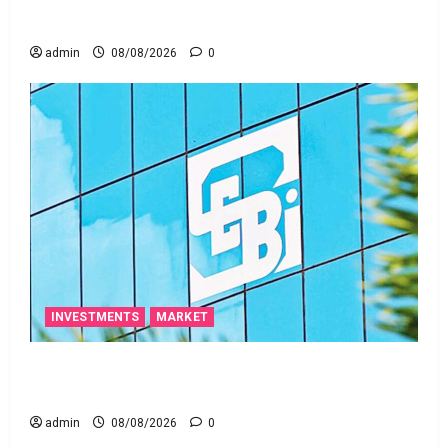
ఒక చిన్న నిర్లక్ష్యంతో ల‌క్ష‌లు కోల్పోతామా?
admin
08/08/2026
0
INVESTMENTS
MARKET
స్టాక్‌ ఎక్స్ఛేంజీలు, క్లియరింగ్‌ కార్పొరేషన్లకు విడివిడిగా సెబీ
కొత్త నిబంధనలు
admin
08/08/2026
0