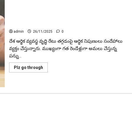
పన్ను కోతలతో త‌గ్గిన ఆదాయ వృద్ధి .. Income Growth Slows Due
to Tax Cuts
admin
26/11/2025
0
దేశ ఆర్థిక వ్యవస్థ వృద్ధి రేటు త‌గ్గ‌డంపై ఆర్ధిక నిపుణులు సందేహాలు
వ్యక్తం చేస్తున్నారు. ముఖ్యంగా గత రెండేళ్లుగా అమలు చేస్తున్న
పన్ను...
Read
Plz go through
more
about
పన్ను
కోతలతో
త‌గ్గిన
ఆదాయ
వృద్ధి
..
Income
Growth
Slows
Due
to
Tax
Cuts