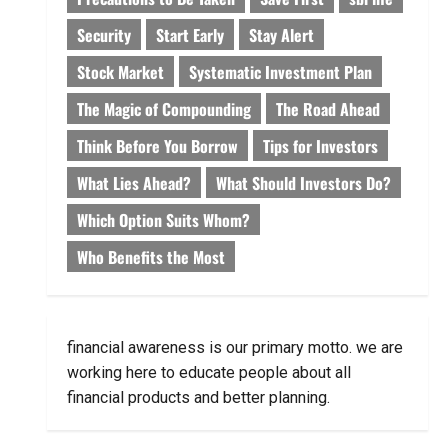
Security
Start Early
Stay Alert
Stock Market
Systematic Investment Plan
The Magic of Compounding
The Road Ahead
Think Before You Borrow
Tips for Investors
What Lies Ahead?
What Should Investors Do?
Which Option Suits Whom?
Who Benefits the Most
financial awareness is our primary motto. we are
working here to educate people about all
financial products and better planning.