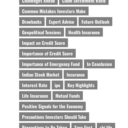
Challenges Ahead
Claim Settlement Ratio
Common Mistakes Investors Make
Drawbacks
Expert Advice
Future Outlook
Geopolitical Tensions
Health Insurance
Impact on Credit Score
Importance of Credit Score
Importance of Emergency Fund
In Conclusion
Indian Stock Market
Insurance
Interest Rate
ipo
Key Highlights
Life Insurance
Mutual Funds
Positive Signals for the Economy
Precautions Investors Should Take
Precautions to Be Taken
Save First
sbi life