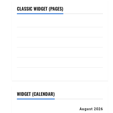
CLASSIC WIDGET (PAGES)
ABOUT US
Contact Us
dhanammoolam.com
Disclaimer
HOME
Privacy Policy
WIDGET (CALENDAR)
August 2026