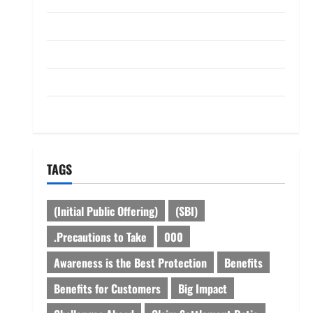
dhanammoolam.com
Disclaimer
HOME
Privacy Policy
TAGS
(Initial Public Offering)
(SBI)
.Precautions to Take
000
Awareness is the Best Protection
Benefits
Benefits for Customers
Big Impact