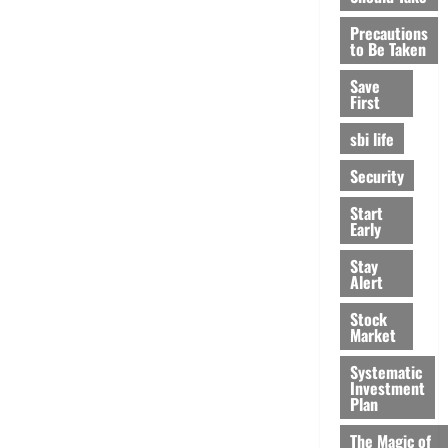
Precautions
to Be Taken
Save
First
sbi life
Security
Start
Early
Stay
Alert
Stock
Market
Systematic
Investment
Plan
The Magic of