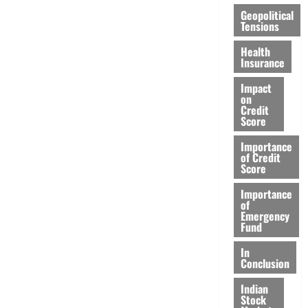
Geopolitical
Tensions
Health
Insurance
Impact
on
Credit
Score
Importance
of Credit
Score
Importance
of
Emergency
Fund
In
Conclusion
Indian
Stock