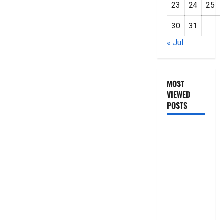
23
24
25
30
31
« Jul
MOST
VIEWED
POSTS
జీరో టు వ‌న్
బుక్ స‌మ‌రీ
తెలుగు
ZERO TO
ONE book
summery
telugu