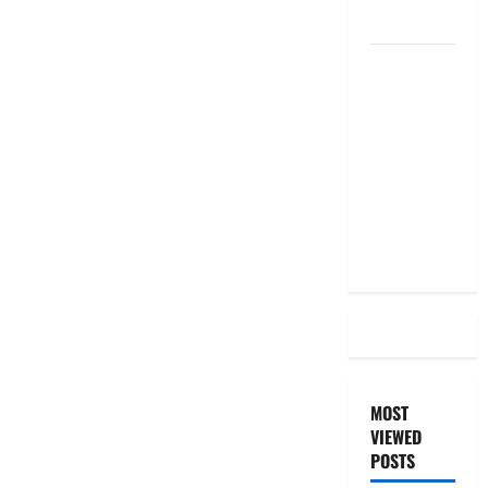
the Same
దీపావళి
2025: టాప్
15 స్టాక్
ఐడియాస్ ..
Diwali
2025: Top
15 Stock
Ideas
MOST
VIEWED
POSTS