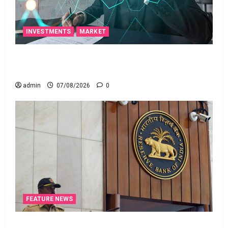
INVESTMENTS
MARKET
టెక్నోక్రాఫ్ట్ వెంచర్స్ ఐపీఓ: షార్ట్ టర్మ్ ఇన్‌వెస్టర్లు అప్లై
చేయవచ్చా?
admin
07/08/2026
0
FEATURE NEWS
రికవరీ ఏజెంట్లపై ఆర్‌బీఐ కొరడా..! జనవరి 1 నుంచి కొత్త