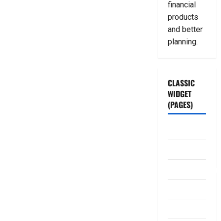
financial
products
and better
planning.
CLASSIC
WIDGET
(PAGES)
ABOUT US
Contact Us
dhanammoolam.
Disclaimer
HOME