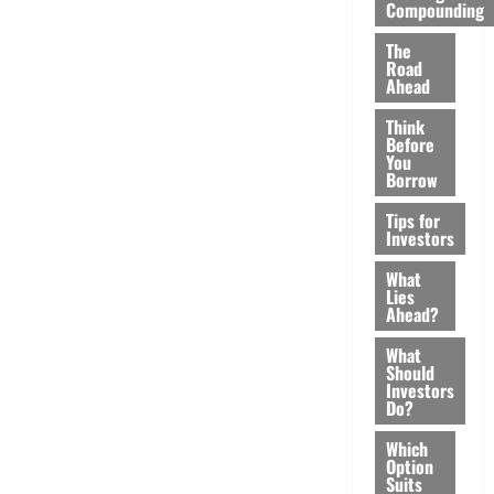
Compounding
The
Road
Ahead
Think
Before
You
Borrow
Tips for
Investors
What
Lies
Ahead?
What
Should
Investors
Do?
Which
Option
Suits