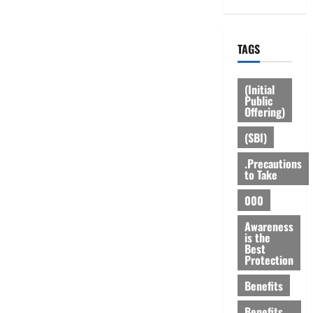
TAGS
(Initial
Public
Offering)
(SBI)
.Precautions
to Take
000
Awareness
is the
Best
Protection
Benefits
Benefits