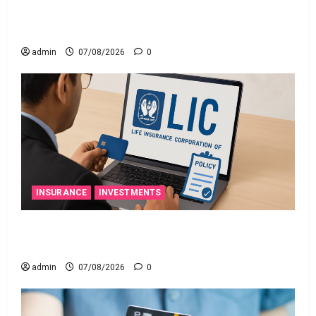
నిబంధనలు అమలు.. RBI Cracks Down on Recovery
Agents.. New Rules from January 1
admin
07/08/2026
0
INSURANCE
INVESTMENTS
మీ ఎల్‌ఐసీ పాలసీ నంబర్ పోయిందా? ఆన్‌లైన్‌లో
సులభంగా తెలుసుకోండిలా!
admin
07/08/2026
0