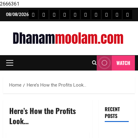
2666361
Skip
FEATURE NEWS
FINICAL PLANNING
MARKET
INVESTMENTS
NEWS
INSURANCE
MUTUAL FUND
MONEY TIP
BOOKS
Unca
08/08/2026
to
content
WATCH
Primary
Menu
Home
Here’s How the Profits Look…
Here’s How the Profits
RECENT
POSTS
Look…
టెక్నోక్రాఫ్ట్