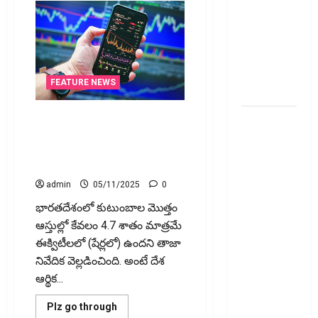
వెంచర్స్
ఐపీఓ: షార్ట్
టర్మ్
ఇన్‌వెస్టర్లు
అప్లై
FEATURE NEWS
చేయవచ్చా?
భారతీయుల ఆస్తుల్లో షేర్ల వాటా
రికవరీ
కేవలం 4.7% మాత్రమే! Indians
ఏజెంట్లపై
Hold Only 4.7% of Their Wealth
ఆర్‌బీఐ
in Stocks!
కొరడా..!
admin
05/11/2025
0
జనవరి 1
నుంచి కొత్త
భారతదేశంలో కుటుంబాల మొత్తం
నిబంధనలు
ఆస్తుల్లో కేవలం 4.7 శాతం మాత్రమే
అమలు..
ఈక్విటీలలో (షేర్లలో) ఉందని తాజా
RBI Cracks
నివేదిక వెల్లడించింది. అంటే దేశ
Down on
ఆర్థిక...
Recovery
Read
Plz go through
Agents..
more