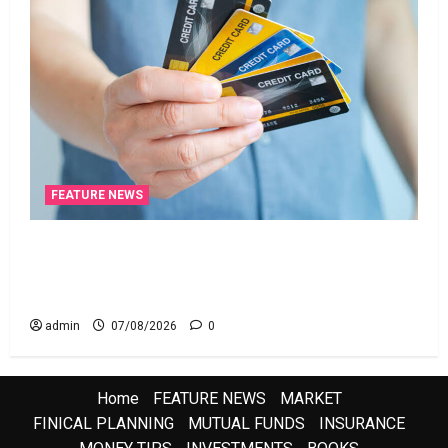
FEATURE NEWS
క్రెడిట్‌ కార్డుతోనూ ఇన్‌కమ్‌ టాక్స్‌ చెల్లించొచ్చు..! కొత్త
నిబంధనలు ఇవే!! Pay Income Tax with Your Credit
Card! Here’s What the New Rules Say
admin
07/08/2026
0
Home
FEATURE NEWS
MARKET
FINICAL PLANNING
MUTUAL FUNDS
INSURANCE