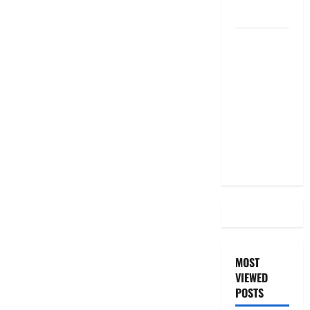
the Same
దీపావళి
2025: టాప్
15 స్టాక్
ఐడియాస్ ..
Diwali
2025: Top
15 Stock
Ideas
MOST
VIEWED
POSTS