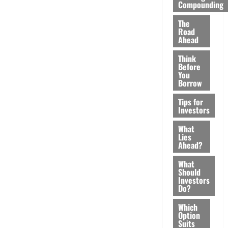
Compounding
The
Road
Ahead
Think
Before
You
Borrow
Tips for
Investors
What
Lies
Ahead?
What
Should
Investors
Do?
Which
Option
Suits