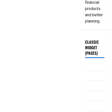
financial
products
and better
planning.
CLASSIC
WIDGET
(PAGES)
ABOUT US
Contact Us
dhanammoolam.
Disclaimer
HOME