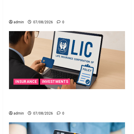
నిబంధనలు అమలు.. RBI Cracks Down on Recovery
Agents.. New Rules from January 1
admin
07/08/2026
0
INSURANCE
INVESTMENTS
మీ ఎల్‌ఐసీ పాలసీ నంబర్ పోయిందా? ఆన్‌లైన్‌లో
సులభంగా తెలుసుకోండిలా!
admin
07/08/2026
0