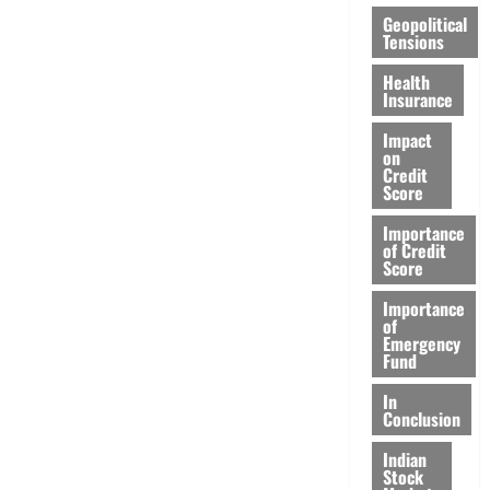
Geopolitical
Tensions
Health
Insurance
Impact
on
Credit
Score
Importance
of Credit
Score
Importance
of
Emergency
Fund
In
Conclusion
Indian
Stock