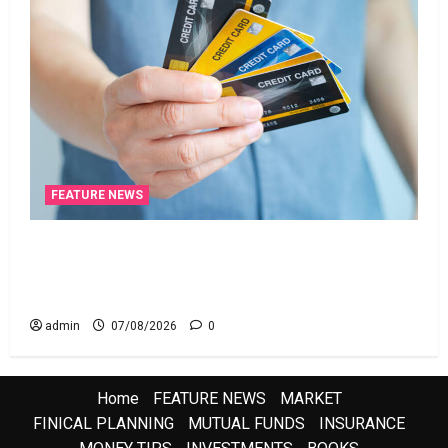
FEATURE NEWS
క్రెడిట్‌ కార్డుతోనూ ఇన్‌కమ్‌ టాక్స్‌ చెల్లించొచ్చు..! కొత్త
నిబంధనలు ఇవే!! Pay Income Tax with Your Credit
Card! Here’s What the New Rules Say
admin
07/08/2026
0
Home
FEATURE NEWS
MARKET
FINICAL PLANNING
MUTUAL FUNDS
INSURANCE