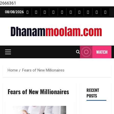
2666361
Skip
FEATURE NEWS
FINICAL PLANNING
MARKET
INVESTMENTS
NEWS
INSURANCE
MUTUAL FUND
MONEY TIP
BOOKS
Unca
08/08/2026
to
content
WATCH
Primary
Menu
Home
Fears of New Millionaires
Fears of New Millionaires
RECENT
POSTS
టెక్నోక్రాఫ్ట్