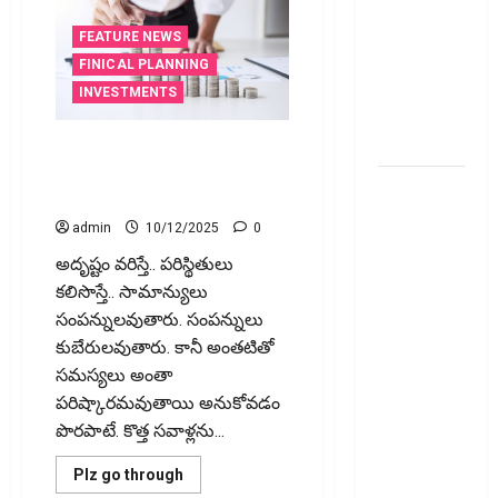
వెంచర్స్
ఐపీఓ: షార్ట్
FEATURE NEWS
టర్మ్
FINICAL PLANNING
ఇన్‌వెస్టర్లు
INVESTMENTS
అప్లై
చేయవచ్చా?
కొత్త సంప‌న్నుల కోసం వెల్త్
సైకాలజిస్టులు Wealth
రికవరీ
Psychologists for New Affluents
ఏజెంట్లపై
admin
10/12/2025
0
ఆర్‌బీఐ
అదృష్టం వరిస్తే.. పరిస్థితులు
కొరడా..!
కలిసొస్తే.. సామాన్యులు
జనవరి 1
సంపన్నుల‌వుతారు. సంపన్నులు
నుంచి కొత్త
కుబేరుల‌వుతారు. కానీ అంతటితో
నిబంధనలు
సమస్యలు అంతా
అమలు..
పరిష్కారమవుతాయి అనుకోవడం
RBI Cracks
పొరపాటే. కొత్త సవాళ్లను...
Down on
Recovery
Read
Plz go through
more
Agents..