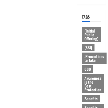
TAGS
(Initial
Public
Offering)
(SBI)
.Precautions
to Take
000
Awareness
is the
Best
Protection
Benefits
Benefits