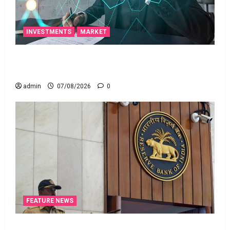
INVESTMENTS
MARKET
టెక్నోక్రాఫ్ట్ వెంచర్స్ ఐపీఓ: షార్ట్ టర్మ్ ఇన్‌వెస్టర్లు అప్లై
చేయవచ్చా?
admin
07/08/2026
0
FEATURE NEWS
రికవరీ ఏజెంట్లపై ఆర్‌బీఐ కొరడా..! జనవరి 1 నుంచి కొత్త