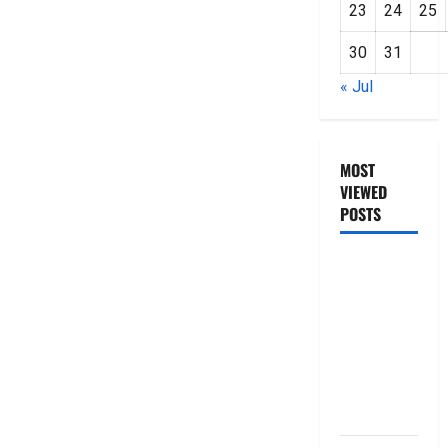
23
24
25
30
31
« Jul
MOST
VIEWED
POSTS
జీరో టు వ‌న్
బుక్ స‌మ‌రీ
తెలుగు
ZERO TO
ONE book
summery
telugu