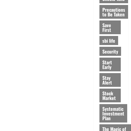
Precautions
to Be Taken
Save
First
sbi life
Security
Start
Early
Stay
Alert
Stock
Market
Systematic
Investment
Plan
The Magic of