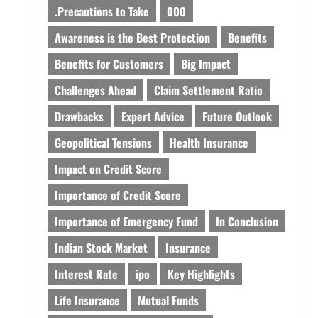
.Precautions to Take
000
Awareness is the Best Protection
Benefits
Benefits for Customers
Big Impact
Challenges Ahead
Claim Settlement Ratio
Drawbacks
Expert Advice
Future Outlook
Geopolitical Tensions
Health Insurance
Impact on Credit Score
Importance of Credit Score
Importance of Emergency Fund
In Conclusion
Indian Stock Market
Insurance
Interest Rate
ipo
Key Highlights
Life Insurance
Mutual Funds