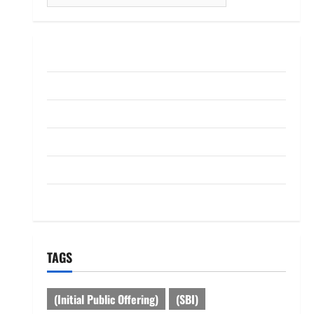
for:
ABOUT US
Contact Us
dhanammoolam.com
Disclaimer
HOME
Privacy Policy
TAGS
(Initial Public Offering)
(SBI)