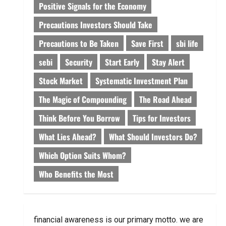
Positive Signals for the Economy
Precautions Investors Should Take
Precautions to Be Taken
Save First
sbi life
sebi
Security
Start Early
Stay Alert
Stock Market
Systematic Investment Plan
The Magic of Compounding
The Road Ahead
Think Before You Borrow
Tips for Investors
What Lies Ahead?
What Should Investors Do?
Which Option Suits Whom?
Who Benefits the Most
financial awareness is our primary motto. we are