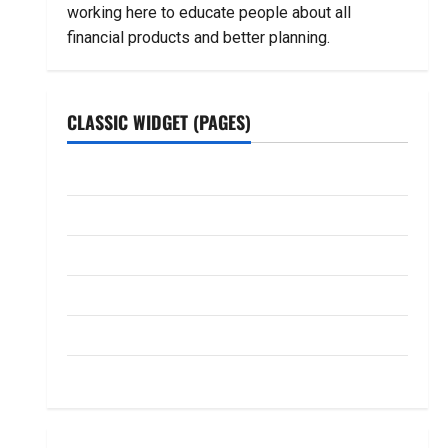
working here to educate people about all
financial products and better planning.
CLASSIC WIDGET (PAGES)
ABOUT US
Contact Us
dhanammoolam.com
Disclaimer
HOME
Privacy Policy