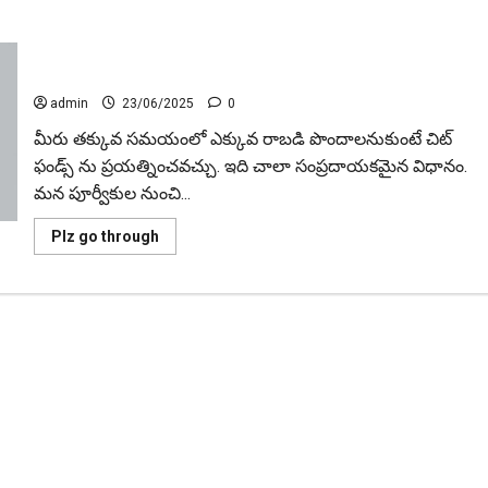
చిట్ ఫండ్‌, Mutual Fund SIP లో ఏది అధిక లాభ‌దాయకం Chit
Funds vs Mutual Fund SIP.. Which is the Better Investment
Option
admin
23/06/2025
0
మీరు తక్కువ సమయంలో ఎక్కువ రాబడి పొందాల‌నుకుంటే చిట్
ఫండ్స్ ను ప్రయత్నించవచ్చు. ఇది చాలా సంప్ర‌దాయ‌క‌మైన విధానం.
మ‌న పూర్వీకుల నుంచి...
Read
Plz go through
more
about
చిట్
ఫండ్‌,
Mutual
Fund
SIP
లో
ఏది
అధిక
లాభ‌దాయకం
Chit
Funds
vs
Mutual
Fund