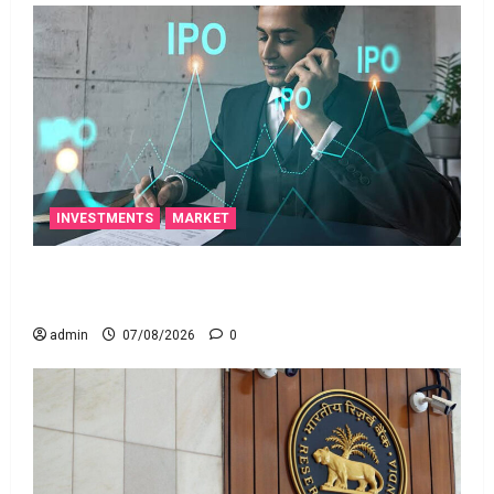
INVESTMENTS
MARKET
టెక్నోక్రాఫ్ట్ వెంచర్స్ ఐపీఓ: షార్ట్ టర్మ్ ఇన్‌వెస్టర్లు అప్లై
చేయవచ్చా?
admin
07/08/2026
0