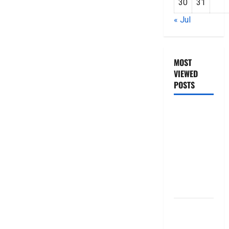
30
31
« Jul
MOST
VIEWED
POSTS
జీరో టు వ‌న్
బుక్ స‌మ‌రీ
తెలుగు
ZERO TO
ONE book
summery
telugu
బ్యాంకుల్లో
మోసపోవ‌ద్దు..