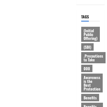
TAGS
(Initial
Public
Offering)
(SBI)
.Precautions
to Take
000
Awareness
is the
Best
Protection
Benefits
Benefits