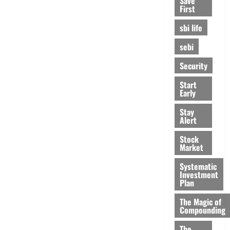
Save
First
sbi life
sebi
Security
Start
Early
Stay
Alert
Stock
Market
Systematic
Investment
Plan
The Magic of
Compounding
The