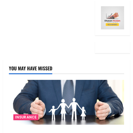
YOU MAY HAVE MISSED
INSURANCE
జీవిత బీమా ప్రీమియం గడువు దాటితే ఏమవుతుంది?