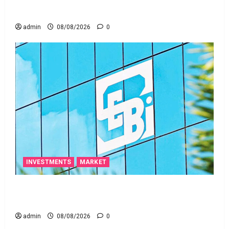
ఒక చిన్న నిర్లక్ష్యంతో ల‌క్ష‌లు కోల్పోతామా?
admin
08/08/2026
0
INVESTMENTS
MARKET
స్టాక్‌ ఎక్స్ఛేంజీలు, క్లియరింగ్‌ కార్పొరేషన్లకు విడివిడిగా సెబీ
కొత్త నిబంధనలు
admin
08/08/2026
0