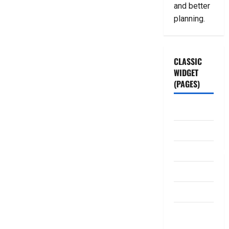
and better
planning.
CLASSIC
WIDGET
(PAGES)
ABOUT US
Contact Us
dhanammoolam.
Disclaimer
HOME
Privacy
Policy