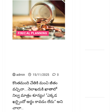
ప్రీమియం
గడువు
దాటితే
ఏమవుతుంది?
ఒక చిన్న
నిర్లక్ష్యంతో
FINICAL PLANNING
ల‌క్ష‌లు
కోల్పోతామా?
ఎంత సంపాదిస్తున్నా.. డబ్బులు
మిగ‌ల‌ట్లేదా..? అయితే ఈ తప్పులే
స్టాక్‌
కారణం! Earning More but Saving
ఎక్స్ఛేంజీలు,
Nothing? Here’s What You’re
క్లియరింగ్‌
Doing Wrong!
కార్పొరేషన్లకు
admin
15/11/2025
0
విడివిడిగా
కొంతమంది చేతికి మంచి జీతం
సెబీ కొత్త
వచ్చినా… నెలాఖరుకి ఖాతాలో
నిబంధనలు
నిల్వ మాత్రం శూన్యం! “ఎక్కడ
టెక్నోక్రాఫ్ట్
ఖర్చైందో అర్థం కావడం లేదు” అని
వెంచర్స్
చాలా...