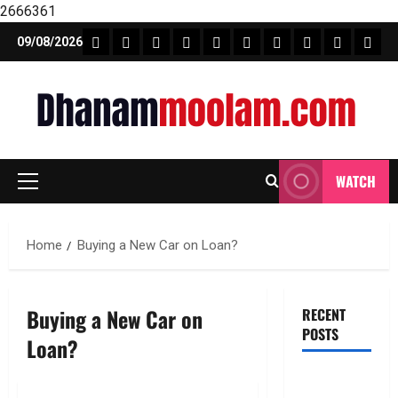
2666361
Skip
FEATURE NEWS
FINICAL PLANNING
MARKET
INVESTMENTS
NEWS
INSURANCE
MUTUAL FUND
MONEY TIP
BOOKS
Unca
09/08/2026
to
content
WATCH
Primary
Menu
Home
Buying a New Car on Loan?
Buying a New Car on
RECENT
POSTS
Loan?
జీవిత బీమా