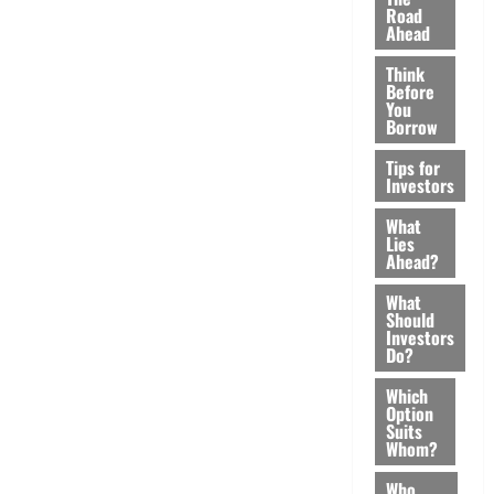
Road
Ahead
Think
Before
You
Borrow
Tips for
Investors
What
Lies
Ahead?
What
Should
Investors
Do?
Which
Option
Suits
Whom?
Who