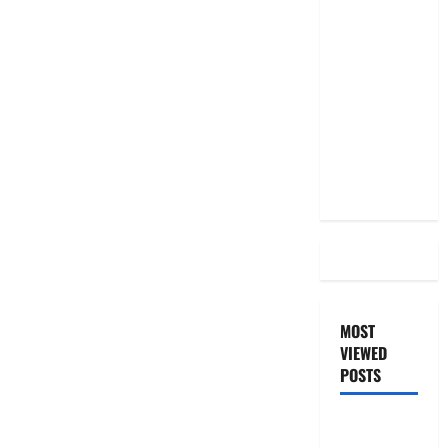
మీ EMI
అలాగే
ఉందా..
Even After
RBI Rate
Cut, Is Your
EMI Still
the Same
MOST
VIEWED
POSTS
జీరో టు వ‌న్