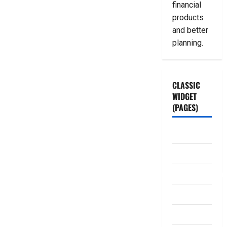
financial
products
and better
planning.
CLASSIC
WIDGET
(PAGES)
ABOUT US
Contact Us
dhanammoolam.
Disclaimer
HOME