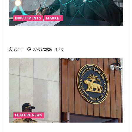
INVESTMENTS
MARKET
టెక్నోక్రాఫ్ట్ వెంచర్స్ ఐపీఓ: షార్ట్ టర్మ్ ఇన్‌వెస్టర్లు అప్లై
చేయవచ్చా?
admin
07/08/2026
0
FEATURE NEWS
రికవరీ ఏజెంట్లపై ఆర్‌బీఐ కొరడా..! జనవరి 1 నుంచి కొత్త