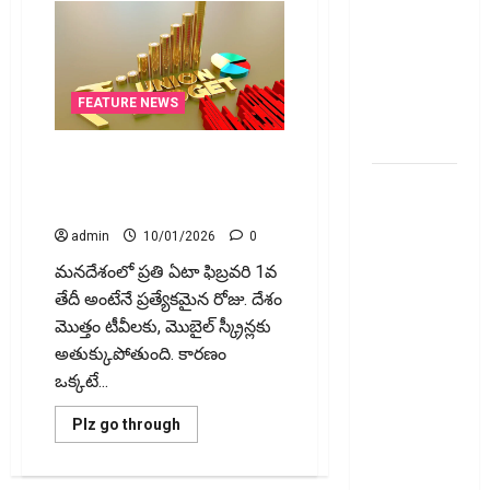
వెంచర్స్
ఐపీఓ: షార్ట్
టర్మ్
ఇన్‌వెస్టర్లు
FEATURE NEWS
అప్లై
చేయవచ్చా?
బడ్జెట్ ఎలా తయారవుతుందో
తెలుసా? Behind the Scenes of
రికవరీ
Union Budget
ఏజెంట్లపై
ఆర్‌బీఐ
admin
10/01/2026
0
కొరడా..!
మ‌న‌దేశంలో ప్రతి ఏటా ఫిబ్రవరి 1వ
జనవరి 1
తేదీ అంటేనే ప్రత్యేకమైన రోజు. దేశం
నుంచి కొత్త
మొత్తం టీవీలకు, మొబైల్ స్క్రీన్లకు
నిబంధనలు
అతుక్కుపోతుంది. కారణం
అమలు..
ఒక్కటే...
RBI Cracks
Read
Plz go through
Down on
more
about
Recovery
బడ్జెట్
Agents..
ఎలా