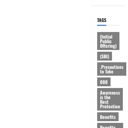
TAGS
(Initial
Public
Offering)
(SBI)
.Precautions
to Take
000
Awareness
is the
Best
Protection
Benefits
Benefits