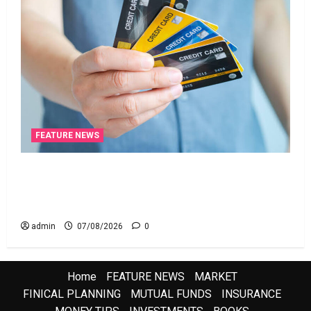
FEATURE NEWS
క్రెడిట్‌ కార్డుతోనూ ఇన్‌కమ్‌ టాక్స్‌ చెల్లించొచ్చు..! కొత్త
నిబంధనలు ఇవే!! Pay Income Tax with Your Credit
Card! Here’s What the New Rules Say
admin
07/08/2026
0
Home
FEATURE NEWS
MARKET
FINICAL PLANNING
MUTUAL FUNDS
INSURANCE