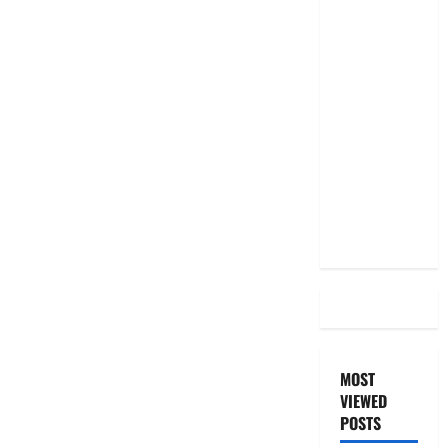
RBI రేటు
తగ్గించినప్పటికీ
మీ EMI
అలాగే
ఉందా..
Even After
RBI Rate
Cut, Is Your
EMI Still
the Same
MOST
VIEWED
POSTS