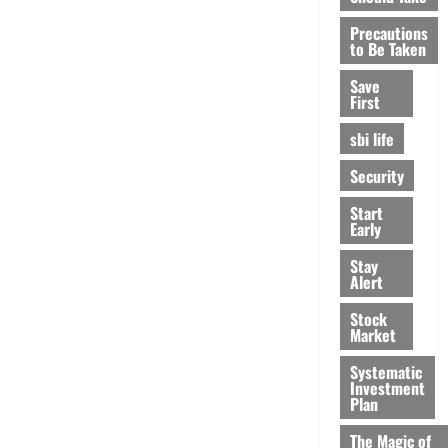
Precautions
to Be Taken
Save
First
sbi life
Security
Start
Early
Stay
Alert
Stock
Market
Systematic
Investment
Plan
The Magic of