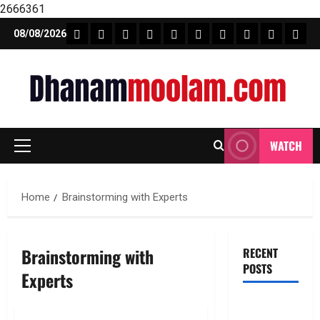
2666361
Skip
FEATURE NEWS
FINICAL PLANNING
MARKET
INVESTMENTS
NEWS
INSURANCE
MUTUAL FUND
MONEY TIP
BOOKS
Unca
08/08/2026
to
content
WATCH
Primary
Menu
Home
Brainstorming with Experts
Brainstorming with
RECENT
POSTS
Experts
టెక్నోక్రాఫ్ట్