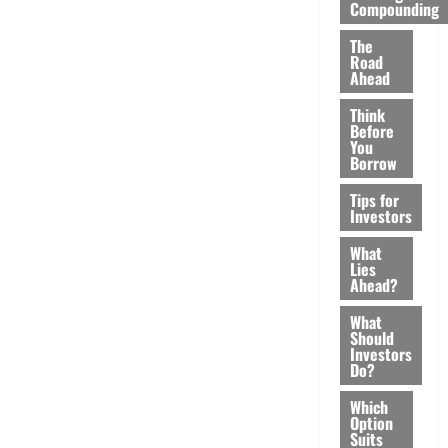
Compounding
The
Road
Ahead
Think
Before
You
Borrow
Tips for
Investors
What
Lies
Ahead?
What
Should
Investors
Do?
Which
Option
Suits