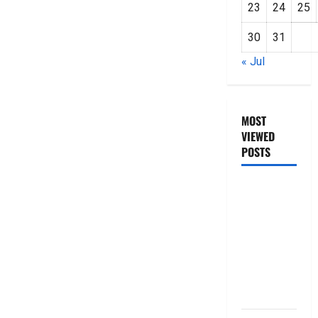
23
24
25
30
31
« Jul
MOST
VIEWED
POSTS
జీరో టు వ‌న్
బుక్ స‌మ‌రీ
తెలుగు
ZERO TO
ONE book
summery
telugu