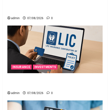
నిబంధనలు అమలు.. RBI Cracks Down on Recovery
Agents.. New Rules from January 1
admin
07/08/2026
0
INSURANCE
INVESTMENTS
మీ ఎల్‌ఐసీ పాలసీ నంబర్ పోయిందా? ఆన్‌లైన్‌లో
సులభంగా తెలుసుకోండిలా!
admin
07/08/2026
0