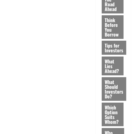
Road
Ahead
Think
Before
You
Borrow
Tips for
Investors
What
Lies
Ahead?
What
Should
Investors
Do?
Which
Option
Suits
Whom?
Who