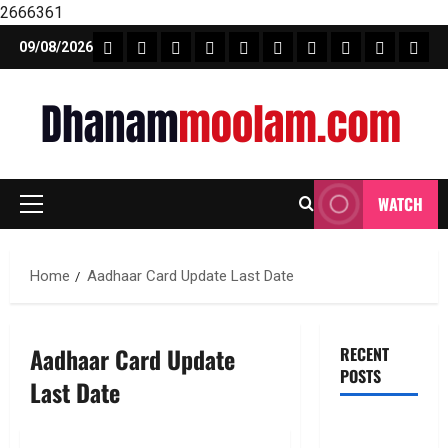
2666361
Skip
FEATURE NEWS
FINICAL PLANNING
MARKET
INVESTMENTS
NEWS
INSURANCE
MUTUAL FUND
MONEY TIP
BOOKS
Unca
09/08/2026
to
content
WATCH
Primary
Menu
Home
Aadhaar Card Update Last Date
Aadhaar Card Update
RECENT
POSTS
Last Date
జీవిత బీమా