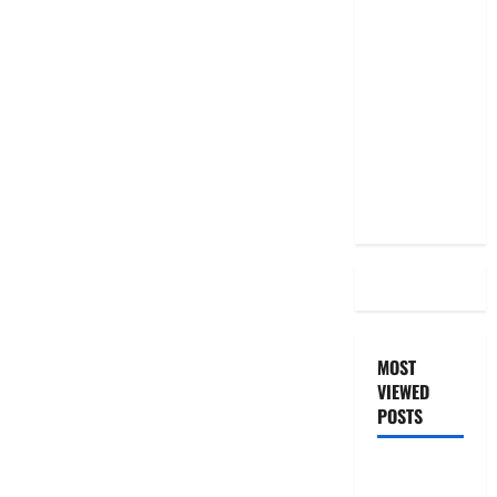
మీ EMI
అలాగే
ఉందా..
Even After
RBI Rate
Cut, Is Your
EMI Still
the Same
MOST
VIEWED
POSTS
జీరో టు వ‌న్