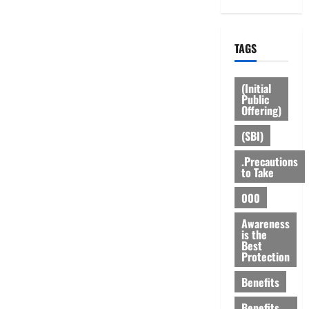
TAGS
(Initial
Public
Offering)
(SBI)
.Precautions
to Take
000
Awareness
is the
Best
Protection
Benefits
Benefits