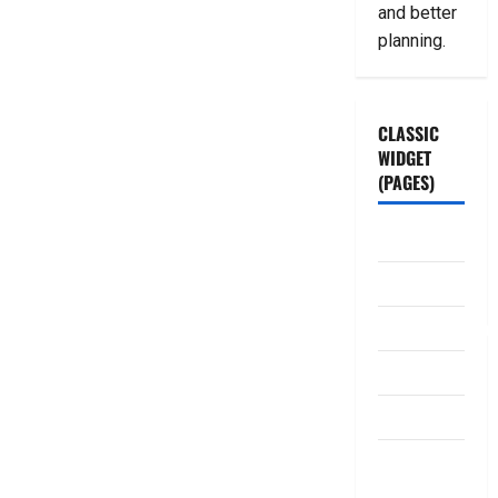
and better
planning.
CLASSIC
WIDGET
(PAGES)
ABOUT US
Contact Us
dhanammoolam.
Disclaimer
HOME
Privacy
Policy