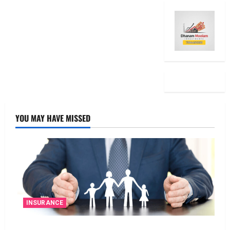
YOU MAY HAVE MISSED
INSURANCE
జీవిత బీమా ప్రీమియం గడువు దాటితే ఏమవుతుంది?