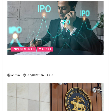
INVESTMENTS
MARKET
టెక్నోక్రాఫ్ట్ వెంచర్స్ ఐపీఓ: షార్ట్ టర్మ్ ఇన్‌వెస్టర్లు అప్లై
చేయవచ్చా?
admin
07/08/2026
0