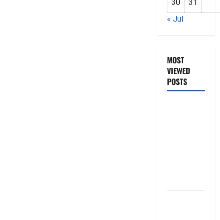
30
31
« Jul
MOST
VIEWED
POSTS
జీరో టు వ‌న్
బుక్ స‌మ‌రీ
తెలుగు
ZERO TO
ONE book
summery
telugu
బ్యాంకుల్లో
మోసపోవ‌ద్దు..