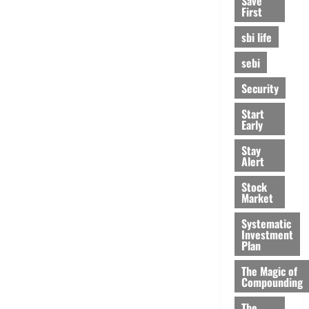
Save
First
sbi life
sebi
Security
Start
Early
Stay
Alert
Stock
Market
Systematic
Investment
Plan
The Magic of
Compounding
The