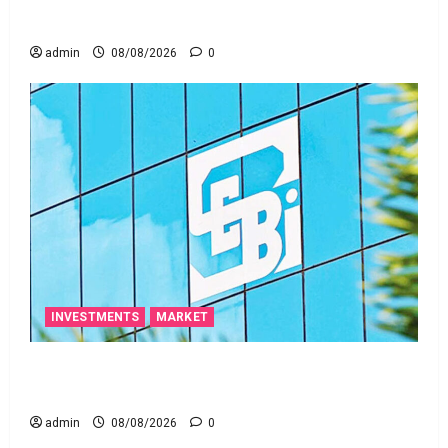
ఒక చిన్న నిర్లక్ష్యంతో ల‌క్ష‌లు కోల్పోతామా?
admin
08/08/2026
0
INVESTMENTS
MARKET
స్టాక్‌ ఎక్స్ఛేంజీలు, క్లియరింగ్‌ కార్పొరేషన్లకు విడివిడిగా సెబీ
కొత్త నిబంధనలు
admin
08/08/2026
0