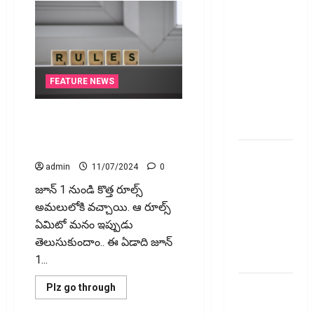
ప్రీమియం
గడువు
దాటితే
ఏమవుతుంది?
ఒక చిన్న
FEATURE NEWS
నిర్లక్ష్యంతో
ల‌క్ష‌లు
New Changes Effective From 1st
కోల్పోతామా?
June 2024 జూన్ 1 నుంచి అమ‌లు
కానున్న కొత్త నిబంధ‌న‌లు ఇవే
స్టాక్‌
admin
11/07/2024
0
ఎక్స్ఛేంజీలు,
క్లియరింగ్‌
జూన్ 1 నుండి కొత్త రూల్స్
కార్పొరేషన్లకు
అమలులోకి వచ్చాయి. ఆ రూల్స్
విడివిడిగా
ఏమిటో మనం ఇప్పుడు
సెబీ కొత్త
తెలుసుకుందాం.. ఈ ఏడాది జూన్​
నిబంధనలు
1...
టెక్నోక్రాఫ్ట్
Read
Plz go through
more
వెంచర్స్
about