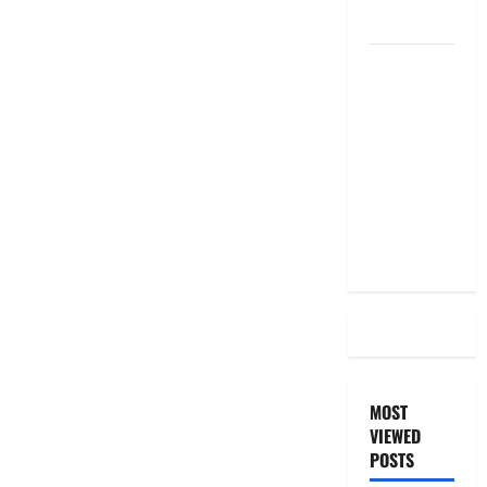
the Same
దీపావళి
2025: టాప్
15 స్టాక్
ఐడియాస్ ..
Diwali
2025: Top
15 Stock
Ideas
MOST
VIEWED
POSTS