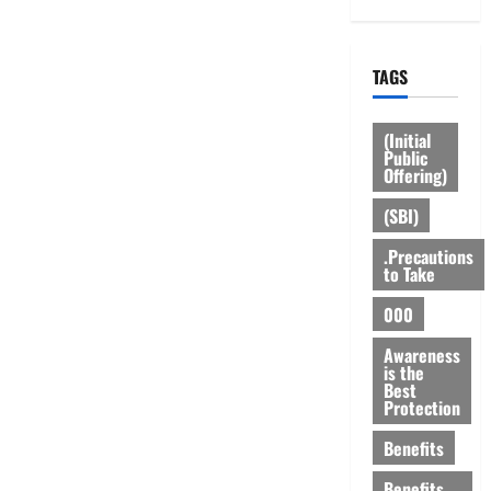
TAGS
(Initial
Public
Offering)
(SBI)
.Precautions
to Take
000
Awareness
is the
Best
Protection
Benefits
Benefits