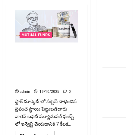
అప్‌డేట్స్:
తొలి రోజే
దూసుకెళ్లిన
ఆర్‌డీ
ఇండస్ట్రీస్..
MUTUAL FUNDS
మోల్బియో
డయాగ్నస్టిక్స్
వారెన్ బఫెట్.. మ్యూచువల్ ఫండ్స్
ప్రైస్ బ్యాండ్
పెట్టుబడి సూచనలు | దీర్ఘకాలిక
ఖరారు!
సంపద రహస్యాలు Mutual Funds
Investing Tips from Warren
అత్యుత్తమ
Buffett | Long-Term Wealth
జీవిత బీమా
Secrets | Mutual Funds 2025
పాలసీ కోసం
admin
19/10/2025
0
చూస్తున్నారా?
స్టాక్ మార్కెట్ లో సక్సెస్ సాధించిన
అయితే ఇవి
ప్రపంచ స్థాయి పెట్టుబడిదారు
తెలుసుకోండి
వారెన్ బఫెట్ మ్యూచువల్ ఫండ్స్
మీ
లో ఇన్వెస్ట్ చేయడానికి 7 కీలక...
పెట్టుబ‌డికి