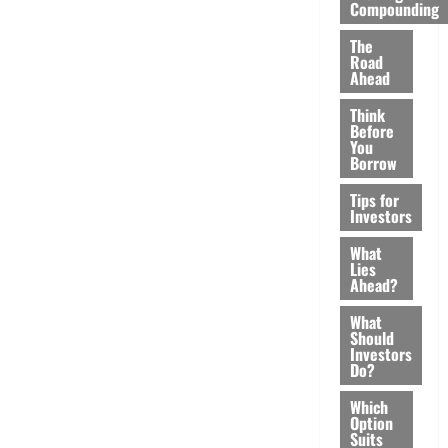
Compounding
The
Road
Ahead
Think
Before
You
Borrow
Tips for
Investors
What
Lies
Ahead?
What
Should
Investors
Do?
Which
Option
Suits