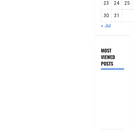
23
24
25
30
31
« Jul
MOST
VIEWED
POSTS
జీరో టు వ‌న్
బుక్ స‌మ‌రీ
తెలుగు
ZERO TO
ONE book
summery
telugu