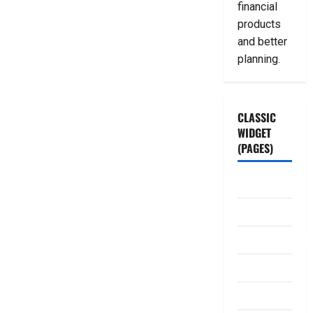
financial
products
and better
planning.
CLASSIC
WIDGET
(PAGES)
ABOUT US
Contact Us
dhanammoolam.
Disclaimer
HOME