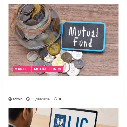
MARKET
MUTUAL FUNDS
మీ పెట్టుబ‌డికి సుర‌క్షిత మార్గాల‌ను వెతుకుతున్నారా?
ఈటీఎఫ్‌లు, మ్యూచువల్ ఫండ్ల‌లో ఏవి సరైనవి అంటే?
admin
06/08/2026
0