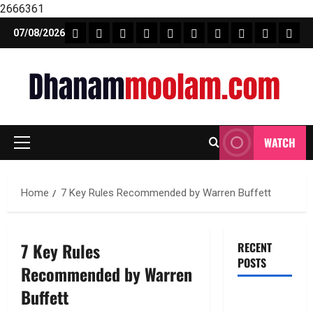
2666361
Skip
FEATURE NEWS
FINICAL PLANNING
MARKET
INVESTMENTS
NEWS
INSURANCE
MUTUAL FUND
MONEY TIP
BOOKS
Unca
07/08/2026
to
content
WATCH
Primary
Menu
Home
7 Key Rules Recommended by Warren Buffett
7 Key Rules
RECENT
POSTS
Recommended by Warren
Buffett
ఐపీఓ