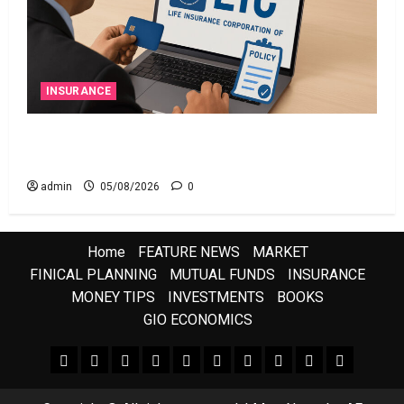
INSURANCE
ఎల్‌ఐసీ షేర్ల భారీ పతనం: డిస్కౌంట్ ఆఫర్ ఫర్ సేల్
(OFS) ప్రభావంతో క్రాష్ అయిన స్టాక్
admin
05/08/2026
0
Home
FEATURE NEWS
MARKET
FINICAL PLANNING
MUTUAL FUNDS
INSURANCE
MONEY TIPS
INVESTMENTS
BOOKS
GIO ECONOMICS
FEATURE NEWS
FINICAL PLANNING
MARKET
INVESTMENTS
NEWS
INSURANCE
MUTUAL FUNDS
MONEY TIPS
BOOKS
Uncategor