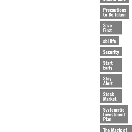
Precautions
to Be Taken
Save
First
sbi life
Security
Start
Early
Stay
Alert
Stock
Market
Systematic
Investment
Plan
The Magic of