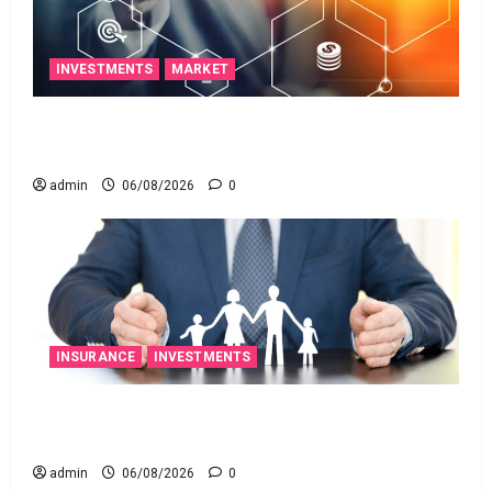
INVESTMENTS
MARKET
ఐపీఓ అప్‌డేట్స్: తొలి రోజే దూసుకెళ్లిన ఆర్‌డీ ఇండస్ట్రీస్..
మోల్బియో డయాగ్నస్టిక్స్ ప్రైస్ బ్యాండ్ ఖరారు!
admin
06/08/2026
0
INSURANCE
INVESTMENTS
అత్యుత్తమ జీవిత బీమా పాలసీ కోసం చూస్తున్నారా?
అయితే ఇవి తెలుసుకోండి
admin
06/08/2026
0