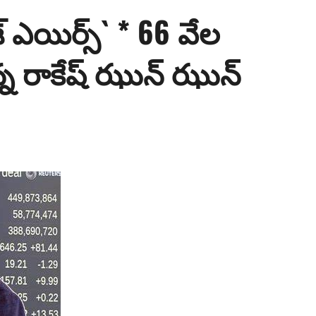
 ఎయిర్స్` * 66 వేల
తున్న రాకేష్ ఝున్ ఝున్