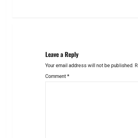
n
a
v
i
Leave a Reply
g
Your email address will not be published.
R
a
Comment
*
t
i
o
n