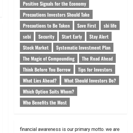
Positive Signals for the Economy
Precautions Investors Should Take
Precautions to Be Taken
Save First
sbi life
sebi
Security
Start Early
Stay Alert
Stock Market
Systematic Investment Plan
The Magic of Compounding
The Road Ahead
Think Before You Borrow
Tips for Investors
What Lies Ahead?
What Should Investors Do?
Which Option Suits Whom?
Who Benefits the Most
financial awareness is our primary motto. we are