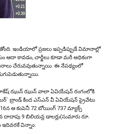
e
ోంది. ఇండియాలో ప్ర‌జ‌లు ఇప్ప‌డిప్పుడే విమానాల్లో
ం ఆదా కావ‌డం, చార్జీలు కూడా మ‌రీ అధికంగా
మానాలు చేరువ‌వుతున్నాయి. ఈ నేప‌థ్యంలో
డుగుపెడుతున్నాయి.
ల్ రాకేష్ ఝున్ ఝున్ వాలా ఏవియేష‌న్ రంగంలోకి
ిర్` బ్రాండ్ కింద ఎస్ఎన్ వీ ఏవియేషన్ ప్రైవేటు
 16న ఆ కంపెనీ 72 బోయింగ్ 737 మ్యాక్స్
లువ దాదాపు 9 బిలియన్ల డాలర్లు(సుమారు రూ.
ఇదివ‌ర‌కే విన్నాం.