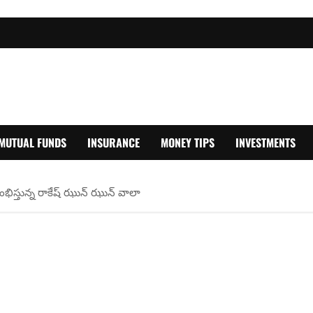
MUTUAL FUNDS
INSURANCE
MONEY TIPS
INVESTMENTS
ారంభిస్తున్న రాకేష్ ఝున్ ఝున్ వాలా