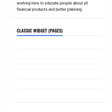
working here to educate people about all
financial products and better planning.
CLASSIC WIDGET (PAGES)
ABOUT US
Contact Us
dhanammoolam.com
Disclaimer
HOME
Privacy Policy