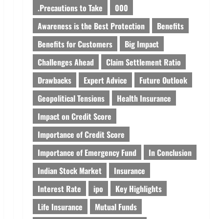
.Precautions to Take
000
Awareness is the Best Protection
Benefits
Benefits for Customers
Big Impact
Challenges Ahead
Claim Settlement Ratio
Drawbacks
Expert Advice
Future Outlook
Geopolitical Tensions
Health Insurance
Impact on Credit Score
Importance of Credit Score
Importance of Emergency Fund
In Conclusion
Indian Stock Market
Insurance
Interest Rate
ipo
Key Highlights
Life Insurance
Mutual Funds