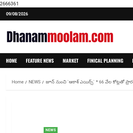
2666361
Skip
09/08/2026
to
content
HOME
FEATURE NEWS
MARKET
FINICAL PLANNING
Home
NEWS
జూన్ నుంచి `ఆకాశ్ ఎయిర్స్` * 66 వేల కోట్ల‌తో ప్ర
NEWS