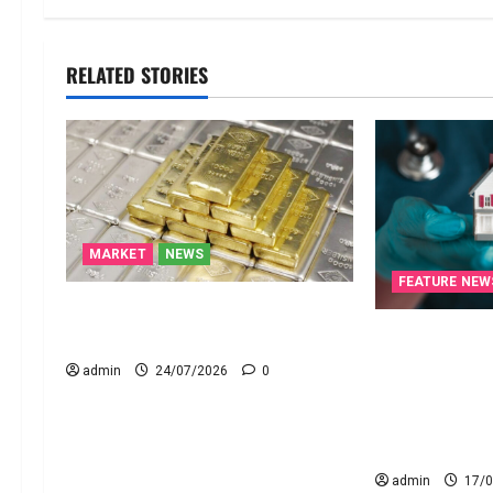
RELATED STORIES
MARKET
NEWS
FEATURE NEW
బంగారం, వెండి ధరల ధమాకా: వీకెండ్
కొనుగోలుదారులకు గోల్డెన్ ఛాన్స్!
ఆసుపత్రి సేవలు.
కుటుంబం సమక్
admin
24/07/2026
0
వైద్యం hospita
critical treat
of family
admin
17/0