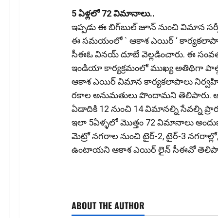
5 ఏళ్ల‌లో 72 విమానాలు..
ఇప్ప‌డు ఈ బిగ్‌బుల్‌ జూన్ నుంచి విమాన సర్వీస
ఈ సమయంలో ` ఆకాశ ఎయిర్ ‘ కార్యకలాపాలన
సీఈఓ వినయ్ దూబే వెల్లడించారు. ఈ సంవత్సర
ఇండియా కార్యక్రమంలో ముఖ్య అతిథిగా పాల్గ
ఆకాశ ఎయిర్ విమాన కార్యకలాపాలు నిర్వహిస్త
ర‌కాల అనుమ‌తులు పొందామ‌ని తెలిపారు. 
ఏడాదికి 12 నుంచి 14 విమానల్ని సేవల్ని ప్రా
ఇలా 5ఏళ్ళలో మొత్తం 72 విమానాలు అందుబాట
మెట్రో నగరాల నుంచి టైర్-2, టైర్-3 నగరాల్లో
ఉంటాయని ఆకాశ ఎయిర్ లైన్ సీఈవో తెలిపా
ABOUT THE AUTHOR