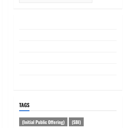
for:
ABOUT US
Contact Us
dhanammoolam.com
Disclaimer
HOME
Privacy Policy
TAGS
(Initial Public Offering)
(SBI)