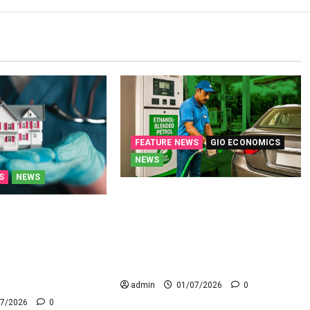
FEATURE NEWS
GIO ECONOMICS
NEWS
S
NEWS
ఇంధన భవిష్యత్తు ఇథనాలేనా?
వాహనదారులకు లాభమా.. భారమా?
. ఇప్పుడు ఇంట్లోనే..!!
Is Ethanol the Future of Fuel? A
షంలోనే అత్యవసర
Boon or a Burden for Vehicle
l care now at home
Owners?
ment in the presence
admin
01/07/2026
0
7/2026
0