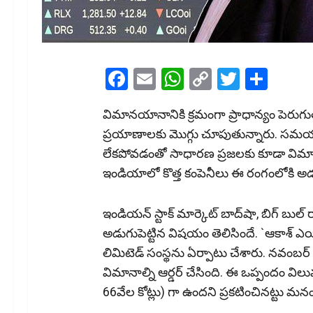
Facebook
Email
WhatsApp
Copy
Twitter
Shar
Link
విమాన‌యానానికి క్ర‌మంగా ప్రాధాన్యం పెరుగుత
ప్ర‌యాణాల‌కు మొగ్గు చూపుతున్నారు. స‌మ‌య
లేక‌పోవ‌డంతో సాధార‌ణ ప్ర‌జ‌ల‌కు కూడా వి
ఇండియాలో కొత్త కంపెనీలు ఈ రంగంలోకి అ
ఇండియన్ స్టాక్ మార్కెట్ బాద్‌షా, బిగ్ బు
అడుగుపెట్టిన విష‌యం తెలిసిందే. `ఆకాశ్‌ ఎయ
లిమిటెడ్ సంస్థను ఏర్పాటు చేశారు. నవంబర్
విమానాల్ని ఆర్డర్ చేసింది. ఈ ఒప్పందం వి
66వేల కోట్లు) గా ఉందని ప్రకటించినట్టు మ‌నం 