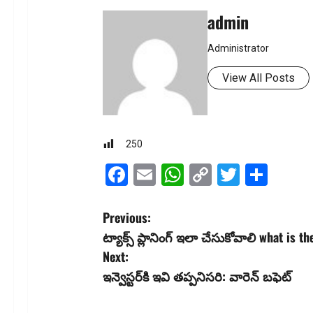
admin
Administrator
View All Posts
250
Facebook
Email
WhatsApp
Copy
Twitter
Shar
Link
P
Previous:
ట్యాక్స్ ప్లానింగ్ ఇలా చేసుకోవాలి what is t
o
Next:
s
ఇన్వెస్టర్‌కి ఇవి త‌ప్ప‌నిస‌రి: వారెన్ బ‌ఫెట్‌
t