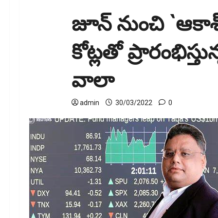
జూన్ నుంచి `ఆకాశ్
కోట్ల‌తో ప్రారంభిస్
వాలా
admin
30/03/2022
0