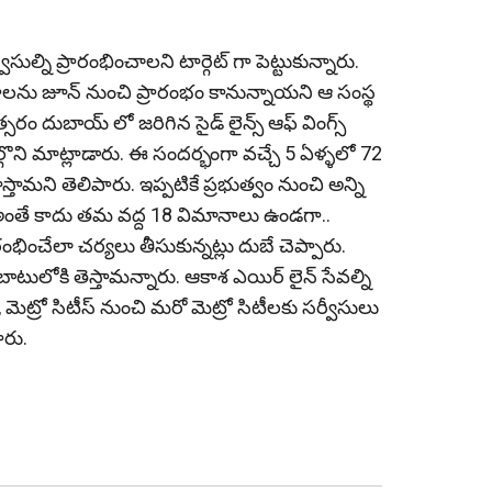
ుల్ని ప్రారంభించాలని టార్గెట్ గా పెట్టుకున్నారు.
ు జూన్ నుంచి ప్రారంభం కానున్నాయని ఆ సంస్థ
ం దుబాయ్ లో జరిగిన సైడ్ లైన్స్ ఆఫ్ వింగ్స్
ొని మాట్లాడారు. ఈ సంద‌ర్భంగా వచ్చే 5 ఏళ్ళలో 72
ామని తెలిపారు. ఇప్పటికే ప్ర‌భుత్వం నుంచి అన్ని
అంతే కాదు తమ వద్ద 18 విమానాలు ఉండగా..
రంభించేలా చర్యలు తీసుకున్నట్లు దుబే చెప్పారు.
ులోకి తెస్తామన్నారు. ఆకాశ ఎయిర్ లైన్ సేవల్ని
, మెట్రో సిటీస్ నుంచి మరో మెట్రో సిటీలకు సర్వీసులు
రు.