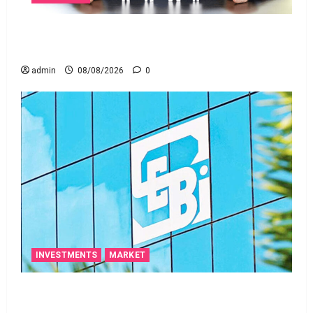
జీవిత బీమా ప్రీమియం గడువు దాటితే ఏమవుతుంది?
ఒక చిన్న నిర్లక్ష్యంతో ల‌క్ష‌లు కోల్పోతామా?
admin
08/08/2026
0
INVESTMENTS
MARKET
స్టాక్‌ ఎక్స్ఛేంజీలు, క్లియరింగ్‌ కార్పొరేషన్లకు విడివిడిగా సెబీ
కొత్త నిబంధనలు