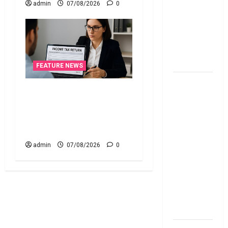
admin
07/08/2026
0
Personal
Loan..
Here’s What
You Should
Know
FEATURE NEWS
New
ఐటీఆర్‌లో తప్పులున్నాయా?..
Changes
ఇంకా అవకాశం ఉంది..! Errors
Effective
in Your ITR? There’s Still
From 1st
Time to Fix Them!
June 2024
జూన్ 1
admin
07/08/2026
0
నుంచి
అమ‌లు
కానున్న కొత్త
నిబంధ‌న‌లు
ఇవే