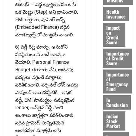
Tensions
బిజినెస్ — పెద్ద లక్ష్యాల కోసం లోన్
Health
ఒక మెట్టు (Step) అని భావించాలి.
Insurance
EMI కార్డులు, షాపింగ్ ఆప్స్
Impact
(Embedded Finance) సరైన
on
మాడ్యూల్స్‌లో మాత్రమే వాడాలి.
Credit
Score
6) వడ్డీ రేట్ల మార్పు, అనుకోని
Importance
పరిస్థితులు ముందే అంచనా
of Credit
వేయాలి. Personal Finance
Score
Budget తయారు చేసి, అదనపు
Importance
ఖర్చులు తగ్గించే మార్గాలు
of
Emergency
పరిశీలించాలి. పర్సనల్ లోన్ ఆఫర్లు
Fund
పాపులర్ అయినప్పటికీ… అధిక
In
వడ్డీ, EMI సామర్థ్యం, నమ్మకమైన
Conclusion
lender, ఆన్‌లైన్ సేఫ్టీ వంటి
అంశాలు జాగ్రత్తగా పరిశీలించాలి.
Indian
Stock
సరైన ప్లానింగ్, సున్నితమైన
Market
ఆలోచనతో మాత్రమే లోన్