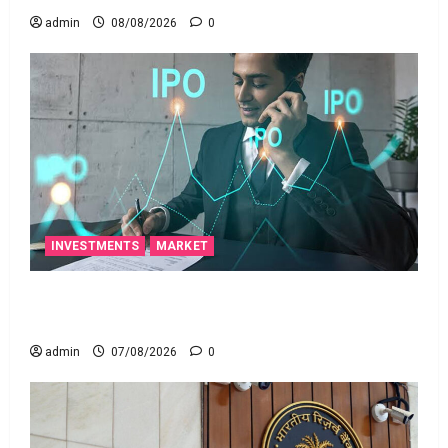
admin
08/08/2026
0
INVESTMENTS
MARKET
టెక్నోక్రాఫ్ట్ వెంచర్స్ ఐపీఓ: షార్ట్ టర్మ్ ఇన్‌వెస్టర్లు అప్లై
చేయవచ్చా?
admin
07/08/2026
0