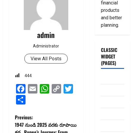
financial
products
and better
planning.
admin
Administrator
CLASSIC
WIDGET
View All Posts
(PAGES)
444
ABOUT US
Facebook
Email
WhatsApp
Copy
Twitter
Contact Us
Link
Share
dhanammoolam.
Disclaimer
P
Previous:
1947 నుండి 2025 వరకు రూపాయి
HOME
o
కథ.. Rupee’s Journey: From