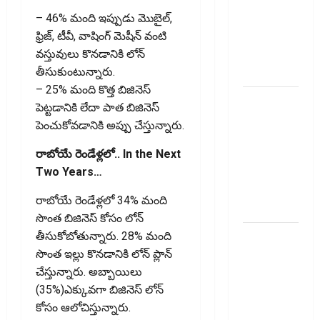
Recovery
Agents..
– 46% మంది ఇప్పుడు మొబైల్,
New Rules
ఫ్రిజ్, టీవీ, వాషింగ్ మెషీన్ వంటి
from
వస్తువులు కొనడానికి లోన్
January 1
తీసుకుంటున్నారు.
– 25% మంది కొత్త బిజినెస్
మీ ఎల్‌ఐసీ
పెట్టడానికి లేదా పాత బిజినెస్
పాలసీ
పెంచుకోవ‌డానికి అప్పు చేస్తున్నారు.
నంబర్
పోయిందా?
రాబోయే రెండేళ్ల‌లో.. In the Next
ఆన్‌లైన్‌లో
Two Years…
సులభంగా
రాబోయే రెండేళ్ల‌లో 34% మంది
తెలుసుకోండిలా!
సొంత బిజినెస్ కోసం లోన్
క్రెడిట్‌
తీసుకోబోతున్నారు. 28% మంది
కార్డుతోనూ
సొంత ఇల్లు కొనడానికి లోన్ ప్లాన్
ఇన్‌కమ్‌
చేస్తున్నారు. అబ్బాయిలు
టాక్స్‌
(35%)ఎక్కువగా బిజినెస్ లోన్
చెల్లించొచ్చు..!
కోసం ఆలోచిస్తున్నారు.