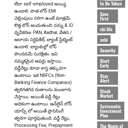
to Be Taken
లేదా self-employed అయ్యి
ఉండాలి. పాత లోన్ EMI
Save
First
చెల్లింపులు సరిగా ఉంటే మాత్రమే
కొత్త లోన్ అందుతుంది. పన్ను & ID
sbi life
ధృవీకరణ: PAN, Aadhar, వేతన /
sebi
ఆదాయ సర్టిఫికేట్, బ్యాంక్ స్టేట్మెంట్
ఉండాలి. బ్యాంకుల్లో లోన్
Security
పొంద‌డ‌మే సుర‌క్షితం. ఇవి
Start
న‌మ్మ‌క‌మైన ఆఫ‌ర్లు ఇస్తాయి.
Early
వ‌డ్డీరేట్లు కూడా కాస్త త‌క్కువ‌గా
Stay
ఉంటాయి. ఇక NBFCs (Non-
Alert
Banking Finance Companies)
త్వ‌రిగ‌త‌గిన రుణాల‌ను మంజూరు
Stock
Market
చేస్తాయి. అయితే వ‌డ్డీ రేట్లు
అధికంగా ఉంటాయి. ఆన్‌లైన్ లోన్
Systematic
Investment
యాప్స్ లో అయితే ప్రాసెసింగ్
Plan
త్వరగా పూర్త‌వుతుంది. వడ్డీ రేట్లు,
The Magic of
Processing Fee, Prepayment