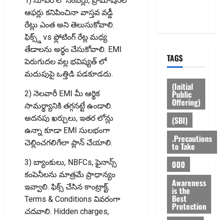
1) సూపర్ లొ నంబర్లు, ప్రోమోషనల్
Privacy
ఆఫర్లు కనిపించినా వాస్తవ వడ్డీ
Policy
రేట్లు ఎంత అని తెలుసుకోవాలి.
ఫిక్స్డ్ vs ఫ్లోటింగ్ రేట్ల మధ్య
తేడాలను అర్థం చేసుకోవాలి. EMI
TAGS
పెరుగుదల వల్ల భవిష్యత్ లో
మదుపుపై ఒత్తిడి పడకూడదు.
(Initial
Public
2) నెలవారీ EMI మీ ఆర్థిక
Offering)
సామర్థ్యానికి తగ్గనట్టే ఉండాలి.
అదనపు ఖర్చులు, ఇతర లోన్లు
(SBI)
ఉన్నా కూడా EMI సులభంగా
.Precautions
చెల్లించగలిగేలా ప్లాన్ చేయాలి.
to Take
3) బ్యాంకులు, NBFCs, ఫైనాన్స్
000
కంపెనీలను మాత్రమే ప్రాధాన్యం
Awareness
ఇవ్వాలి. ఫిక్స్ చేసిన కాంట్రాక్ట్,
is the
Best
Terms & Conditions వివరంగా
Protection
చదవాలి. Hidden charges,