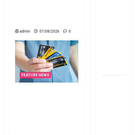
Fund SIP లో
Cracks Down on Recovery
ఏది అధిక
Agents.. New Rules from
లాభ‌దాయకం
January 1
Chit Funds
vs Mutual
admin
07/08/2026
0
Fund SIP..
Which is
the Better
Investment
Option
FEATURE NEWS
పర్సనల్
లోన్
క్రెడిట్‌ కార్డుతోనూ ఇన్‌కమ్‌
తీసుకోవాల‌నుకుం
టాక్స్‌ చెల్లించొచ్చు..! కొత్త
అయితే ఈ
నిబంధనలు ఇవే!! Pay Income
విషయాలు
Tax with Your Credit Card!
తెలుసుకోండి!
Here’s What the New Rules
Thinking of
Say
Taking a