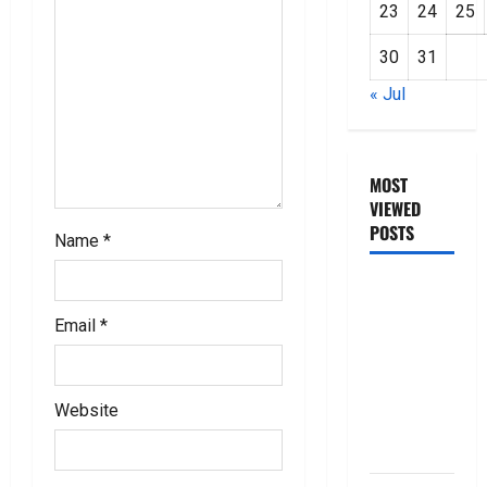
o
23
24
25
n
30
31
« Jul
MOST
VIEWED
POSTS
Name
*
జీరో టు వ‌న్
బుక్ స‌మ‌రీ
Email
*
తెలుగు
ZERO TO
ONE book
Website
summery
telugu