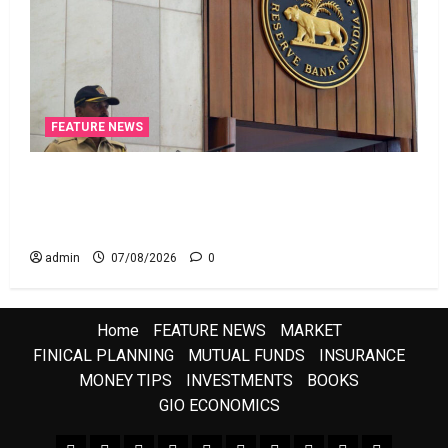
FEATURE NEWS
రికవరీ ఏజెంట్లపై ఆర్‌బీఐ కొరడా..! జనవరి 1 నుంచి కొత్త
నిబంధనలు అమలు.. RBI Cracks Down on Recovery
Agents.. New Rules from January 1
admin
07/08/2026
0
Home
FEATURE NEWS
MARKET
FINICAL PLANNING
MUTUAL FUNDS
INSURANCE
MONEY TIPS
INVESTMENTS
BOOKS
GIO ECONOMICS