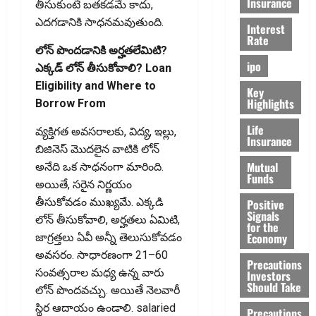
Insurance
తీసుకుంటే బతకడమే కాదు,
ఎదగడానికి సాధనమ‌వుతుంది.
Interest
Rate
లోన్ పొంద‌డానికి అర్హ‌త‌లేమిటి?
ipo
ఎక్క‌డ్ లోన్ తీసుకోవాలి? Loan
Eligibility and Where to
Key
Highlights
Borrow From
Life
వ్యక్తిగత అవసరాలకు, విద్య, ఇల్లు,
Insurance
బిజినెస్ మొదలైన వాటికి లోన్‌
Mutual
అనేది ఒక సాధనంగా మారింది.
Funds
అయితే, సరైన నిర్ణయం
తీసుకోవడం ముఖ్యమే. ఎక్కడి
Positive
Signals
లోన్ తీసుకోవాలి, అర్హతలు ఏమిటి,
for the
Economy
జాగ్రత్తలు ఏవీ అన్నీ తెలుసుకోవడం
అవసరం. సాధారణంగా 21–60
Precautions
సంవత్సరాల మధ్య ఉన్న వారు
Investors
Should Take
లోన్ పొంద‌వ‌చ్చు. అయితే నెలవారీ
స్థిర ఆదాయం ఉండాలి. salaried
Precautions