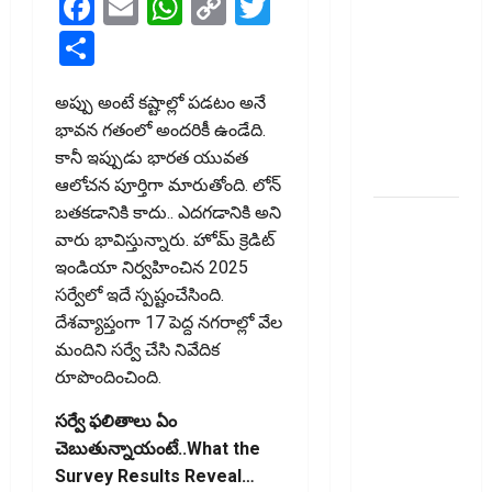
Facebook
Email
WhatsApp
Copy
Twitter
టెక్నోక్రాఫ్ట్
Link
వెంచర్స్
Share
ఐపీఓ: షార్ట్
టర్మ్
అప్పు అంటే కష్టాల్లో పడటం అనే
ఇన్‌వెస్టర్లు
భావన గ‌తంలో అంద‌రికీ ఉండేది.
అప్లై
కానీ ఇప్పుడు భారత యువత
చేయవచ్చా?
ఆలోచన పూర్తిగా మారుతోంది. లోన్
బతకడానికి కాదు.. ఎదగడానికి అని
రికవరీ
వారు భావిస్తున్నారు. హోమ్ క్రెడిట్
ఏజెంట్లపై
ఇండియా నిర్వహించిన 2025
ఆర్‌బీఐ
సర్వేలో ఇదే స్ప‌ష్టంచేసింది.
కొరడా..!
దేశవ్యాప్తంగా 17 పెద్ద నగరాల్లో వేల
జనవరి 1
మందిని సర్వే చేసి నివేదిక
నుంచి కొత్త
రూపొందించింది.
నిబంధనలు
అమలు..
సర్వే ఫలితాలు ఏం
RBI Cracks
చెబుతున్నాయంటే..What the
Down on
Survey Results Reveal…