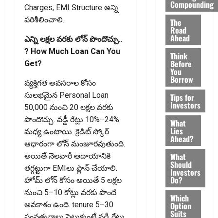
Compounding
Charges, EMI Structure అన్ని
పరిశీలించాలి.
The
Road
Ahead
ఎన్ని ల‌క్ష‌ల వ‌ర‌కు లోన్ పొందొచ్చు..
? How Much Loan Can You
Think
Before
Get?
You
Borrow
వ్యక్తిగత అవసరాల కోసం
సులభమైన Personal Loan
Tips for
Investors
₹50,000 నుంచి ₹20 లక్షల వరకు
పొందొచ్చు. వడ్డీ రేట్లు 10%–24%
What
Lies
మధ్య ఉంటాయి. క్రెడిట్ స్కోర్
Ahead?
ఆధారంగా లోన్ మంజూర‌వుతుంది.
What
అయితే నెలవారీ ఆదాయానికి
Should
తగ్గట్టుగా EMIలు ప్లాన్ చేయాలి.
Investors
Do?
హోమ్ లోన్ కోసం అయితే ₹5 లక్షల
నుంచి ₹5–10 కోట్లు వరకు పొందే
Which
Option
అవ‌కాశం ఉంది. tenure 5–30
Suits
సంవత్సరాలు పెట్టుకుంటే వడ్డీ రేట్లు