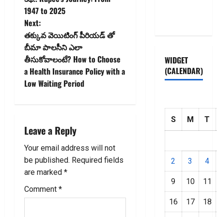
Privacy
1947 to 2025
s
Policy
Next:
t
తక్కువ వెయిటింగ్‌ పీరియడ్ తో
బీమా పాలసీని ఎలా
n
తీసుకోవాలంటే? How to Choose
WIDGET
(CALENDAR)
a Health Insurance Policy with a
a
Low Waiting Period
v
i
S
M
T
Leave a Reply
g
Your email address will not
a
be published.
Required fields
2
3
4
are marked
*
t
9
10
11
Comment
*
i
16
17
18