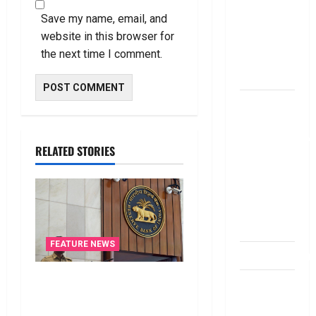
బ్యాంకుల్లో
Save my name, email, and
మోసపోవ‌ద్దు..
website in this browser for
జాగ్ర‌త్త‌ Be
the next time I comment.
careful in
Banks
బ్యాంకు
అకౌంట్‌లో
డ‌బ్బులేస్తున్నారా
RELATED STORIES
deposit and
withdraw
limit in
bank
account
FEATURE NEWS
dhanammoolam.
రికవరీ ఏజెంట్లపై ఆర్‌బీఐ
చిట్ ఫండ్‌,
కొరడా..! జనవరి 1 నుంచి కొత్త
Mutual
నిబంధనలు అమలు.. RBI