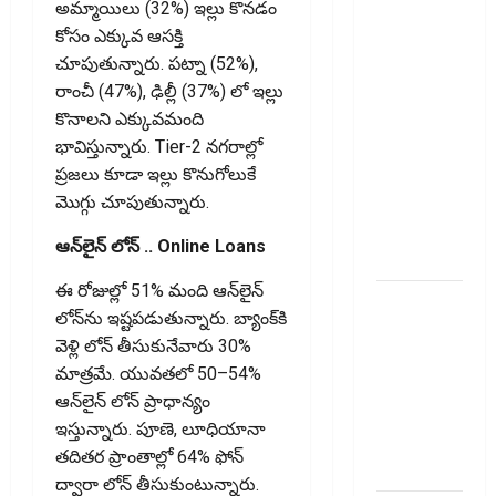
కొత్త
అమ్మాయిలు (32%) ఇల్లు కొనడం
నిబంధనలు
కోసం ఎక్కువ ఆసక్తి
ఇవే!! Pay
చూపుతున్నారు. పట్నా (52%),
Income Tax
రాంచీ (47%), ఢిల్లీ (37%) లో ఇల్లు
with Your
కొనాలని ఎక్కువమంది
Credit
భావిస్తున్నారు. Tier-2 నగరాల్లో
Card!
ప్ర‌జ‌లు కూడా ఇల్లు కొనుగోలుకే
Here’s What
మొగ్గు చూపుతున్నారు.
the New
ఆన్‌లైన్ లోన్ .. Online Loans
Rules Say
ఈ రోజుల్లో 51% మంది ఆన్‌లైన్
చిన్న
లోన్‌ను ఇష్టపడుతున్నారు. బ్యాంక్‌కి
మదుపర్లకు
వెళ్లి లోన్ తీసుకునేవారు 30%
బిగ్ రిలీఫ్:
మాత్రమే. యువతలో 50–54%
రీట్‌, ఇన్విట్
ఆన్‌లైన్ లోన్ ప్రాధాన్యం
పన్ను
ఇస్తున్నారు. పూణె, లూధియానా
మార్పులు
త‌దిత‌ర ప్రాంతాల్లో 64% ఫోన్
ఇవే!
ద్వారా లోన్ తీసుకుంటున్నారు.