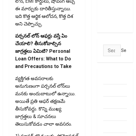
లోన్, EMI కార్డులు, షాపింగ్ ఆప్స్
Transactions
ఈ మార్పుకు దారితీస్తున్నాయి.
May Attract
ఇది కొత్త ఆర్థిక ఆలోచన, కొత్త దిశ
Charges
అని చెప్పొచ్చు.
ప‌ర్స‌న‌ల్ లోన్ ఆఫ‌ర్లు వ‌స్తే ఏం
చేయాలి? తీసుకోవాల్సిన
Search
జాగ్ర‌త్త‌లు ఏమిటి? Personal
for:
Loan Offers: What to Do
and Precautions to Take
ABOUT US
వ్యక్తిగత అవసరాలకు
అనుగుణంగా పర్సనల్ లోన్‌లు
Contact Us
మనకు అందుబాటులో ఉన్నాయి.
అయితే ప్రతి ఆఫర్ తక్షణమే
dhanammoolam.
తీసుకోవద్దు. కొన్ని ముఖ్య
Disclaimer
జాగ్రత్తలు & సూచనలు
తెలుసుకోవడం చాలా అవసరం.
HOME