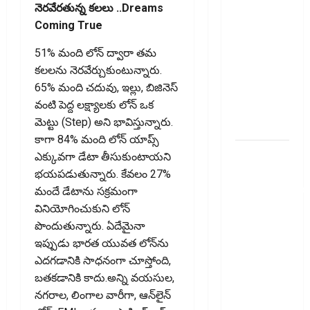
తెలుసుకోండి..!
నెర‌వేర‌తున్న కలలు ..Dreams
Prepaying
Coming True
Your
51% మంది లోన్ ద్వారా త‌మ
Personal
క‌ల‌ల‌ను నెర‌వేర్చుకుంటున్నారు.
Loan?
65% మంది చదువు, ఇల్లు, బిజినెస్
Here’s What
వంటి పెద్ద లక్ష్యాలకు లోన్ ఒక
You Must
మెట్టు (Step) అని భావిస్తున్నారు.
Know
కాగా 84% మంది లోన్ యాప్స్
గూగుల్ పే,
ఎక్కువగా డేటా తీసుకుంటాయని
ఫోన్ పే
భయపడుతున్నారు. కేవలం 27%
వినియోగదారులక
మందే డేటాను స‌క్ర‌మంగా
షాక్..! UPI
వినియోగించుకుని లోన్
లావాదేవీలపై
పొందుతున్నారు. ఏదేమైనా
చార్జీలు!!
ఇప్పుడు భారత యువత లోన్‌ను
Shock for
ఎదగడానికి సాధనంగా చూస్తోంది,
Google Pay,
బతకడానికి కాదు.అన్ని వయసుల,
PhonePe
నగరాల, లింగాల వారీగా, ఆన్‌లైన్
Users! UPI