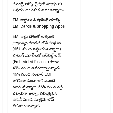
ఐటీఆర్‌లో
ముంబై, లక్నో, జైపూర్ మాత్రం ఈ
తప్పులున్నాయా?
విష‌యంలో వెనుకంజలో ఉన్నాయి.
ఇంకా
EMI కార్డులు & షాపింగ్ యాప్స్..
అవకాశం
EMI Cards & Shopping Apps
ఉంది..!
Errors in
EMI కార్డు దేశంలో అత్యంత
Your ITR?
ప్రాధాన్యం పొందిన లోన్ సాధనం
There’s Still
(65% మంది ఇష్టపడుతున్నారు).
Time to Fix
షాపింగ్ యాప్‌లలో ఇన్‌బిల్ట్ లోన్
Them!
(Embedded Finance) కూడా
49% మంది ఉపయోగిస్తున్నారు.
వ్యక్తిగత
46% మంది నెలవారీ EMI
రుణం
తగినంత ఉందా అని ముందే
ముందే
ఆలోచిస్తున్నారు. 66% మంది వడ్డీ
తీర్చేస్తున్నారా?..
ఎక్కువగా ఉన్నా.. నమ్మకమైన
ఈ
కంపెనీ నుండి మాత్రమే లోన్
విషయాలు
తీసుకుంటున్నారు.
తప్పక