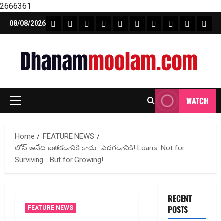
2666361
Skip
FEATURE NEWS
FINICAL PLANNING
MARKET
INVESTMENTS
NEWS
INSURANCE
MUTUAL FUND
MONEY TIP
BOOKS
Unca
08/08/2026
to
content
WATCH
Primary
Menu
Home
FEATURE NEWS
లోన్ అనేది బతకడానికి కాదు.. ఎదగడానికి! Loans: Not for
Surviving… But for Growing!
RECENT
POSTS
FEATURE NEWS