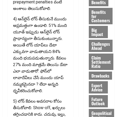
Benefits
prepayment penalties వంటి
అంశాలు తెలుసుకోవాలి.
Benefits
for
4) ఆన్‌లైన్ లోన్ తీసుకునే ముందు
Customers
అప్ర‌మ‌త్తంగా ఉండాలి. 51% మంది
Big
యూత్ ఇప్పుడు ఆన్‌లైన్ లోన్
Impact
ప్రాధాన్యంగా తీసుకుంటున్నారు.
Challenges
అయితే లోన్ యాప్‌లు డేటా
Ahead
ఎక్కువగా వాడుతాయని 84%
Claim
మంది భయపడుతున్నారు. కేవలం
Settlement
27% మంది మాత్రమే తెలుసు డేటా
Ratio
ఎలా వాడుతారో. ఫోన్‌లో
Drawbacks
లావాదేవీలు చేసే ముందు యాప్
నమ్మకమైనదా ? లేదా అన్న‌ది
Expert
Advice
ధృవీకరించుకోవాలి.
Future
5) లోన్ కేవలం అవసరాల కోసం
Outlook
తీసుకోవాలి. Show-off, ఖర్చులు
Geopolitical
తగ్గించడానికి కాదు. చదువు, ఇల్లు,