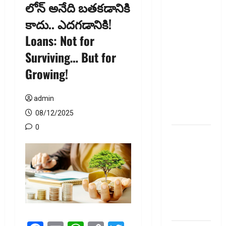
లోన్ అనేది బతకడానికి
జీవిత బీమా
కాదు.. ఎదగడానికి!
ప్రీమియం
Loans: Not for
గడువు
దాటితే
Surviving… But for
ఏమవుతుంది?
Growing!
ఒక చిన్న
నిర్లక్ష్యంతో
admin
ల‌క్ష‌లు
కోల్పోతామా?
08/12/2025
0
స్టాక్‌
ఎక్స్ఛేంజీలు,
క్లియరింగ్‌
కార్పొరేషన్లకు
విడివిడిగా
సెబీ కొత్త
నిబంధనలు