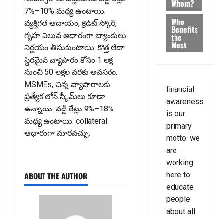
Whom?
7%–10% మధ్య ఉంటాయి.
Who
వ్యక్తిగత ఆదాయం, క్రెడిట్ స్కోర్,
Benefits
గృహ విలువ ఆధారంగా బ్యాంకులు
the
Most
నిర్ణయం తీసుకుంటాయి. కొత్త లేదా
స్థిరమైన వ్యాపారం కోసం ₹1 లక్ష
నుంచి ₹50 లక్షల వరకు అవ‌స‌రం.
MSMEs, చిన్న వ్యాపారాలకు
financial
ప్రత్యేక లోన్ స్కీమ్‌లు కూడా
awareness
ఉన్నాయి. వడ్డీ రేట్లు 9%–18%
is our
మధ్య ఉంటాయి. collateral
primary
ఆధారంగా మారవచ్చు.
motto. we
are
working
ABOUT THE AUTHOR
here to
educate
people
about all