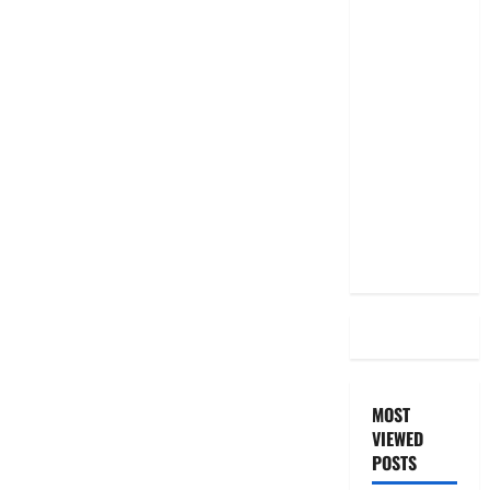
RBI రేటు
తగ్గించినప్పటికీ
మీ EMI
అలాగే
ఉందా..
Even After
RBI Rate
Cut, Is Your
EMI Still
the Same
MOST
VIEWED
POSTS