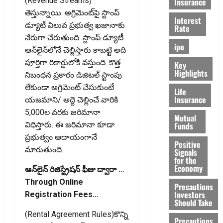
(Revenue Streams)
Insurance
తెస్తున్నాయి. అగ్రిమెంట్‌పై స్టాంప్
Interest
డ్యూటీ విలువ ప్రభుత్వ ఖజానాకు
Rate
నేరుగా చేరుతుంది. స్టాంప్ డ్యూటీ
ipo
ఆన్‌లైన్‌లోనే చెల్లిస్తారు కాబట్టి అది
పూర్తిగా రికార్డులోకి వస్తుంది. కొత్త
Key
Highlights
నిబంధన ప్రకారం డిజిటల్ స్టాంపు
లేకుండా అగ్రిమెంట్ చేసుకుంటే
Life
Insurance
యజమాని/ అద్దె చెల్లించే వారికి
₹5,000ల వరకు జరిమానా
Mutual
Funds
విధిస్తారు. ఈ జరిమానా కూడా
ప్రభుత్వం ఆదాయంగానే
Positive
మారుతుంది.
Signals
for the
Economy
ఆన్‌లైన్ రిజిస్ట్రేషన్ ఫీజు ద్వారా …
Through Online
Precautions
Investors
Registration Fees…
Should Take
(Rental Agreement Rules)కొన్ని
Precautions