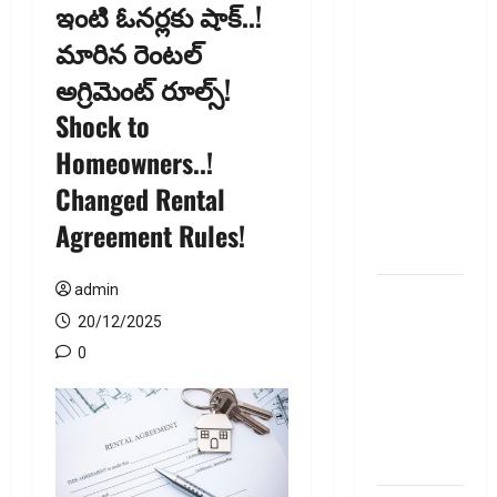
ఇంటి ఓనర్లకు షాక్..!
జీవిత బీమా
మారిన రెంటల్
ప్రీమియం
అగ్రిమెంట్ రూల్స్!
గడువు
దాటితే
Shock to
ఏమవుతుంది?
Homeowners..!
ఒక చిన్న
Changed Rental
నిర్లక్ష్యంతో
ల‌క్ష‌లు
Agreement Rules!
కోల్పోతామా?
admin
స్టాక్‌
ఎక్స్ఛేంజీలు,
20/12/2025
క్లియరింగ్‌
0
కార్పొరేషన్లకు
విడివిడిగా
సెబీ కొత్త
నిబంధనలు