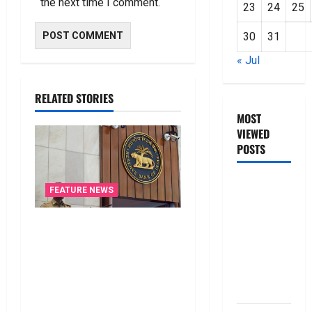
the next time I comment.
23
24
25
30
31
« Jul
RELATED STORIES
MOST
VIEWED
POSTS
జీరో టు వ‌న్
FEATURE NEWS
బుక్ స‌మ‌రీ
తెలుగు
రికవరీ ఏజెంట్లపై ఆర్‌బీఐ
ZERO TO
కొరడా..! జనవరి 1 నుంచి కొత్త
ONE book
నిబంధనలు అమలు.. RBI
summery
Cracks Down on Recovery
telugu
Agents.. New Rules from