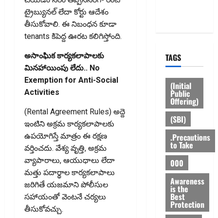
Privacy
ట్రైబ్యునల్ లేదా కోర్టు ఆదేశం
Policy
తీసుకోవాలి. ఈ నిబంధన కూడా
tenants కిపెద్ద ఊరట కలిగిస్తోంది.
అసాంఘిక కార్యకలాపాలకు
TAGS
మినహాయింపు లేదు.. No
Exemption for Anti-Social
(Initial
Public
Activities
Offering)
(Rental Agreement Rules) అద్దె
(SBI)
ఇంటిని అక్రమ కార్యకలాపాలకు
.Precautions
ఉపయోగిస్తే మాత్రం ఈ రక్షణ
to Take
వర్తించదు. వేశ్య వృత్తి, అక్రమ
వ్యాపారాలు, ఆయుధాలు లేదా
000
మత్తు పదార్థాల కార్యకలాపాలు
Awareness
జరిగితే యజమాని పోలీసుల
is the
Best
సహాయంతో వెంటనే చర్యలు
Protection
తీసుకోవచ్చు.