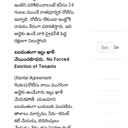
ఇంటిని పరిశీలించాలంటే కనీసం 24
Transactions
గంటల ముందే రాతపూర్వక నోటీసు
May Attract
ఇవ్వాలి. నోటీసు లేకుండా ఇంట్లోకి
Charges
రావడం నేరంగా పరిగణిస్తారు. ఇది
అద్దెకు ఉండే వారి ప్రైవసీకి పెద్ద
రక్షణగా నిలుస్తోంది.
Search
బలవంతంగా ఇల్లు ఖాళీ
for:
చేయించ‌కూడ‌దు.. No Forced
Eviction of Tenants
ABOUT US
(Rental Agreement
Contact Us
Rules)నోటీసు కాలం ముగిసినా
అద్దెకు ఉండేవారు ఇల్లు ఖాళీ
dhanammoolam.
చేయకపోతే.. యజమాని
బలవంతంగా బయటకు పంపలేడు.
Disclaimer
తాళాలు మార్చడం, నీరు–కరెంట్
HOME
కట్ చేయడం, బెదిరింపులు
చేయడం నేరం తప్పనిసరిగా రెంట్