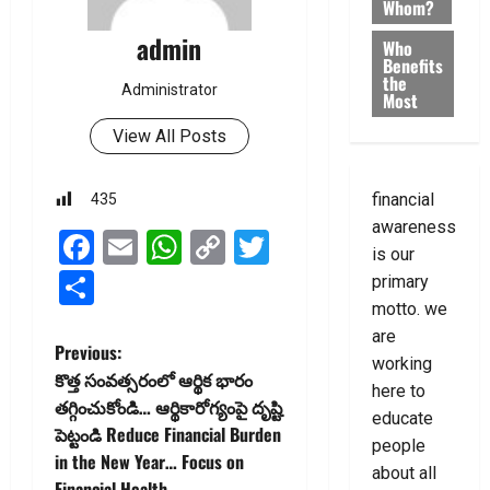
Whom?
admin
Who
Benefits
the
Administrator
Most
View All Posts
financial
435
awareness
Facebook
Email
WhatsApp
Copy
Twitter
is our
Link
Share
primary
motto. we
are
P
Previous:
working
కొత్త సంవ‌త్స‌రంలో ఆర్థిక భారం
here to
o
తగ్గించుకోండి… ఆర్థికారోగ్యంపై దృష్టి
educate
పెట్టండి Reduce Financial Burden
s
people
in the New Year… Focus on
about all
Financial Health