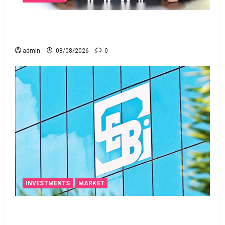
జీవిత బీమా ప్రీమియం గడువు దాటితే ఏమవుతుంది?
ఒక చిన్న నిర్లక్ష్యంతో ల‌క్ష‌లు కోల్పోతామా?
admin
08/08/2026
0
INVESTMENTS
MARKET
స్టాక్‌ ఎక్స్ఛేంజీలు, క్లియరింగ్‌ కార్పొరేషన్లకు విడివిడిగా సెబీ
కొత్త నిబంధనలు