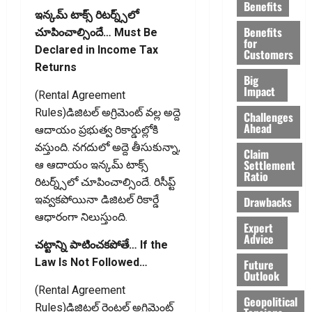
Benefits
ఇన్కమ్ టాక్స్ రిటర్న్స్‌లో
Benefits
చూపించాల్సిందే… Must Be
for
Declared in Income Tax
Customers
Returns
Big
Impact
(Rental Agreement
Rules)డిజిటల్ అగ్రిమెంట్ వల్ల అద్దె
Challenges
Ahead
ఆదాయం ప్రభుత్వ రికార్డుల్లోకి
వస్తుంది. నగదులో అద్దె తీసుకున్నా,
Claim
Settlement
ఆ ఆదాయం ఇన్కమ్ టాక్స్
Ratio
రిటర్న్స్‌లో చూపించాల్సిందే. రిసీప్ట్
ఇవ్వకపోయినా డిజిటల్ రికార్డే
Drawbacks
ఆధారంగా నిలుస్తుంది.
Expert
Advice
చట్టాన్ని పాటించకపోతే… If the
Law Is Not Followed…
Future
Outlook
(Rental Agreement
Geopolitical
Rules)డిజిటల్ రెంటల్ అగ్రిమెంట్