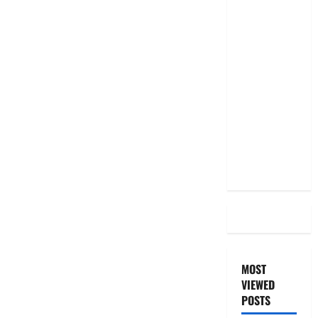
RBI రేటు
తగ్గించినప్పటికీ
మీ EMI
అలాగే
ఉందా..
Even After
RBI Rate
Cut, Is Your
EMI Still
the Same
MOST
VIEWED
POSTS