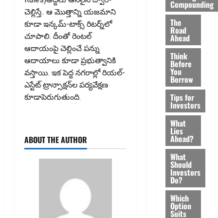
Compounding
చెల్లిస్తే.. ఆ మొత్తాన్ని యజమాని
The
కూడా ఇన్కమ్-టాక్స్ రిటర్న్‌లో
Road
చూపాలి. దీంతో రెంటల్
Ahead
ఆదాయంపై చెల్లించే పన్ను
Think
ఆదాయాలు కూడా ప్రభుత్వానికి
Before
You
వ‌స్తాయి. ఇక‌ పెద్ద నగరాల్లో రియల్-
Borrow
ఎస్టేట్ ట్రాన్సాక్షన్‌ల పర్యవేక్షణ
Tips for
కూడాపెరుగుతుంది.
Investors
What
Lies
Ahead?
ABOUT THE AUTHOR
What
Should
Investors
Do?
Which
Option
Suits