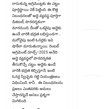
Recovery
రాసుకున్న అగ్రిమెంట్లకు ఈ చట్టం
Agents..
పూర్తిస్థాయి చెక్ పెట్టింది. ఈ కొత్త
New Rules
నిబంధనలతో అద్దె వ్యవస్థ పూర్తిగా
from
డిజిటల్‌, పారదర్శకంగా
January 1
మారనుంది. దీంతో ఒకవైపు అద్దెకు
మీ ఎల్‌ఐసీ
ఉండే వారికి భద్రత లభిస్తుండగా…
పాలసీ
మరోవైపు ఇంటి ఓనర్లకు ఇవి
నంబర్
షాక్‌లా మారుతున్నాయి. రెంటల్
పోయిందా?
అగ్రిమెంట్ రూల్స్–2025 అనేది
ఆన్‌లైన్‌లో
అద్దె వ్యవస్థలో పారదర్శకత
సులభంగా
తీసుకొచ్చే చట్టం. అద్దెకు ఉండే
తెలుసుకోండిలా!
వారికి భద్రత కల్పిస్తూనే, ఇంటి
ఓనర్ల స్వేచ్ఛకు గట్టి నియంత్రణలు
క్రెడిట్‌
విధించింది. కానీ… ఈ నిబంధనలను
కార్డుతోనూ
ప్రజలు ఎంతవరకు అమలు
ఇన్‌కమ్‌
చేస్తారన్నదే అసలు ప్రశ్నగా
టాక్స్‌
మిగిలింది.
చెల్లించొచ్చు..!