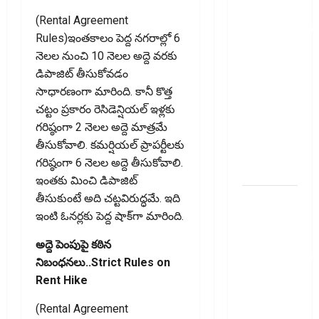
ఐటీఆర్‌లో
(Rental Agreement
తప్పులున్నాయా?
Rules)ఇంతకాలం పెద్ద నగరాల్లో 6
ఇంకా
నెలల నుంచి 10 నెలల అద్దె వరకు
అవకాశం
డిపాజిట్ తీసుకోవడం
ఉంది..!
సాధారణంగా మారింది. కానీ కొత్త
Errors in
చట్టం ప్రకారం రెసిడెన్షియల్ ఇళ్లకు
Your ITR?
గరిష్ఠంగా 2 నెలల అద్దె మాత్రమే
There’s Still
తీసుకోవాలి. కమర్షియల్ ప్రాపర్టీలకు
Time to Fix
గరిష్ఠంగా 6 నెలల అద్దె తీసుకోవాలి.
Them!
ఇంతకు మించి డిపాజిట్
వ్యక్తిగత
తీసుకుంటే అది చట్టవిరుద్ధమే. ఇది
రుణం
ఇంటి ఓనర్లకు పెద్ద షాక్‌గా మారింది.
ముందే
అద్దె పెంపుపై కఠిన
తీర్చేస్తున్నారా?..
నిబంధనలు..Strict Rules on
ఈ
Rent Hike
విషయాలు
తప్పక
(Rental Agreement