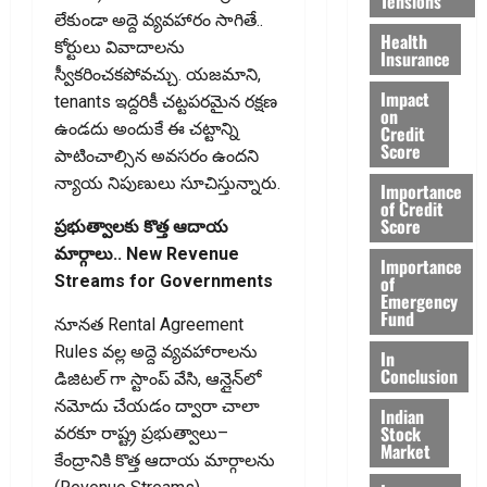
Tensions
లేకుండా అద్దె వ్యవహారం సాగితే..
Health
కోర్టులు వివాదాలను
Insurance
స్వీకరించకపోవచ్చు. యజమాని,
Impact
tenants ఇద్దరికీ చట్టపరమైన రక్షణ
on
ఉండదు అందుకే ఈ చట్టాన్ని
Credit
Score
పాటించాల్సిన అవసరం ఉందని
న్యాయ నిపుణులు సూచిస్తున్నారు.
Importance
of Credit
Score
ప్ర‌భుత్వాల‌కు కొత్త ఆదాయ
మార్గాలు.. New Revenue
Importance
of
Streams for Governments
Emergency
Fund
నూన‌త Rental Agreement
Rules వ‌ల్ల అద్దె వ్య‌వ‌హారాల‌ను
In
Conclusion
డిజిటల్ గా స్టాంప్ వేసి, ఆన్లైన్‌లో
నమోదు చేయడం ద్వారా చాలా
Indian
Stock
వరకూ రాష్ట్ర ప్రభుత్వాలు–
Market
కేంద్రానికి కొత్త ఆదాయ మార్గాలను