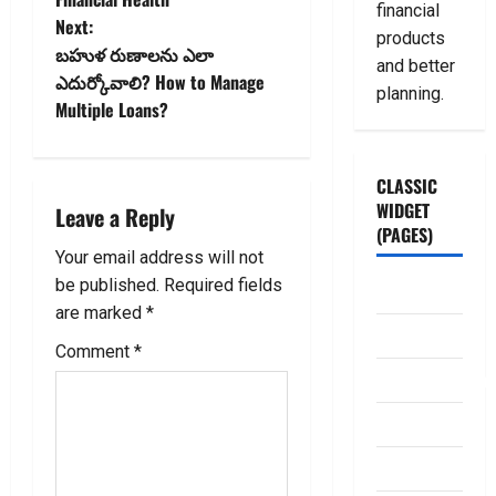
t
financial
Next:
products
n
బహుళ రుణాలను ఎలా
and better
ఎదుర్కోవాలి? How to Manage
a
planning.
Multiple Loans?
v
i
CLASSIC
WIDGET
Leave a Reply
g
(PAGES)
Your email address will not
a
be published.
Required fields
ABOUT US
are marked
*
t
Contact Us
Comment
*
i
dhanammoolam.
o
Disclaimer
n
HOME