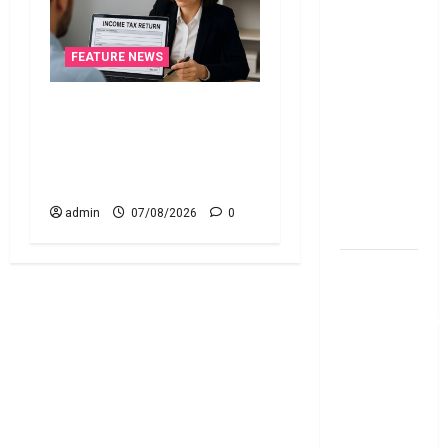
Fund SIP లో
ఏది అధిక
లాభ‌దాయకం
FEATURE NEWS
Chit Funds
vs Mutual
ఐటీఆర్‌లో తప్పులున్నాయా?..
Fund SIP..
ఇంకా అవకాశం ఉంది..! Errors
Which is
in Your ITR? There’s Still
the Better
Time to Fix Them!
Investment
admin
07/08/2026
0
Option
పర్సనల్
లోన్
తీసుకోవాల‌నుకుం
అయితే ఈ
విషయాలు
తెలుసుకోండి!
Thinking of
Taking a