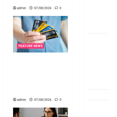
January 1
బ్యాంకుల్లో
మోసపోవ‌ద్దు..
admin
07/08/2026
0
జాగ్ర‌త్త‌ Be
careful in
Banks
బ్యాంకు
అకౌంట్‌లో
FEATURE NEWS
డ‌బ్బులేస్తున్నారా
deposit and
క్రెడిట్‌ కార్డుతోనూ ఇన్‌కమ్‌
withdraw
టాక్స్‌ చెల్లించొచ్చు..! కొత్త
limit in
నిబంధనలు ఇవే!! Pay Income
bank
Tax with Your Credit Card!
account
Here’s What the New Rules
Say
dhanammoolam.
admin
07/08/2026
0
చిట్ ఫండ్‌,
Mutual