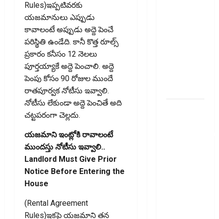
తెలుసుకోండి..!
Rules)ఇప్పటివరకు
Prepaying
యజమానులు ఎప్పుడు
Your
కావాలంటే అప్పుడు అద్దె పెంచే
Personal
పరిస్థితి ఉండేది. కానీ కొత్త రూల్స్
Loan?
ప్రకారం కనీసం 12 నెలలు
Here’s What
పూర్తయ్యాకే అద్దె పెంచాలి. అద్దె
You Must
పెంపు కోసం 90 రోజుల ముందే
Know
రాతపూర్వక నోటీసు ఇవ్వాలి.
నోటీసు లేకుండా అద్దె పెంచితే అది
గూగుల్ పే,
చట్టపరంగా చెల్లదు.
ఫోన్ పే
వినియోగదారులక
యజమాని ఇంట్లోకి రావాలంటే
షాక్..! UPI
ముందస్తు నోటీసు ఇవ్వాలి..
లావాదేవీలపై
Landlord Must Give Prior
చార్జీలు!!
Notice Before Entering the
Shock for
House
Google Pay,
(Rental Agreement
PhonePe
Rules)ఇకపై యజమాని తన
Users! UPI