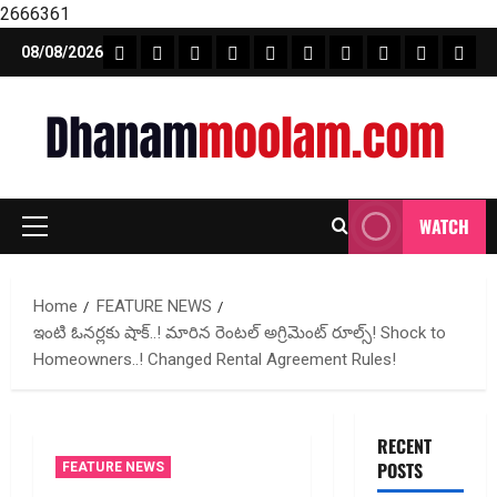
2666361
Skip
FEATURE NEWS
FINICAL PLANNING
MARKET
INVESTMENTS
NEWS
INSURANCE
MUTUAL FUND
MONEY TIP
BOOKS
Unca
08/08/2026
to
content
WATCH
Primary
Menu
Home
FEATURE NEWS
ఇంటి ఓనర్లకు షాక్..! మారిన రెంటల్ అగ్రిమెంట్ రూల్స్! Shock to
Homeowners..! Changed Rental Agreement Rules!
RECENT
POSTS
FEATURE NEWS