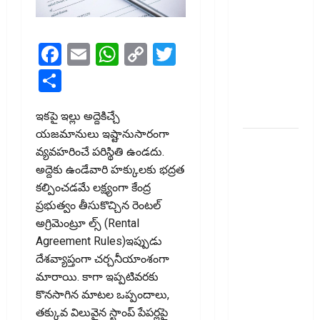
టెక్నోక్రాఫ్ట్
వెంచర్స్
ఐపీఓ: షార్ట్
Facebook
Email
WhatsApp
Copy
Twitter
టర్మ్
Link
Share
ఇన్‌వెస్టర్లు
అప్లై
చేయవచ్చా?
ఇకపై ఇల్లు అద్దెకిచ్చే
యజమానులు ఇష్టానుసారంగా
రికవరీ
వ్యవహరించే పరిస్థితి ఉండదు.
ఏజెంట్లపై
అద్దెకు ఉండేవారి హక్కులకు భద్రత
ఆర్‌బీఐ
కల్పించడమే లక్ష్యంగా కేంద్ర
కొరడా..!
ప్రభుత్వం తీసుకొచ్చిన రెంటల్
జనవరి 1
అగ్రిమెంట్రూ ల్స్ (Rental
నుంచి కొత్త
Agreement Rules)ఇప్పుడు
నిబంధనలు
దేశవ్యాప్తంగా చర్చనీయాంశంగా
అమలు..
మారాయి. కాగా ఇప్పటివరకు
RBI Cracks
కొనసాగిన మాటల ఒప్పందాలు,
Down on
తక్కువ విలువైన స్టాంప్ పేపర్లపై