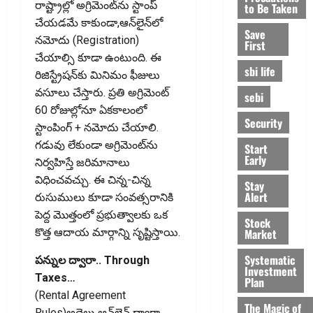
రాష్ట్రాల్లో అగ్రిమెంట్‌ను స్టాంప్
to Be Taken
చేయడమే కాకుండా,ఆన్‌లైన్‌లో
Save
నమోదు (Registration)
First
చేయాల్సి కూడా ఉంటుంది. ఈ
sbi life
రిజిస్ట్రేషన్‌కు మినిమం ఫీజులు
వసూలు చేస్తారు. ప్రతి అగ్రిమెంట్
sebi
60 రోజుల్లోనూ ఏకకాలంలో
Security
స్టాంపింగ్ + నమోదు చేయాలి.
గడువు లేకుండా అగ్రిమెంట్‌ను
Start
Early
నిర్వహిస్తే జరిమానాలు
విధించవచ్చు. ఈ చిన్న-చిన్న
Stay
Alert
రుసుములు కూడా సంవత్సరానికి
పెద్ద మొత్తంలో ప్ర‌భుత్వాల‌కు ఒక
Stock
Market
కొత్త ఆదాయ మార్గాన్ని సృష్టిస్తాయి.
Systematic
ప‌న్నుల ద్వారా.. Through
Investment
Taxes…
Plan
(Rental Agreement
The Magic of
Rules)అద్దెలు ఆన్‌లైన్ ద్వారా