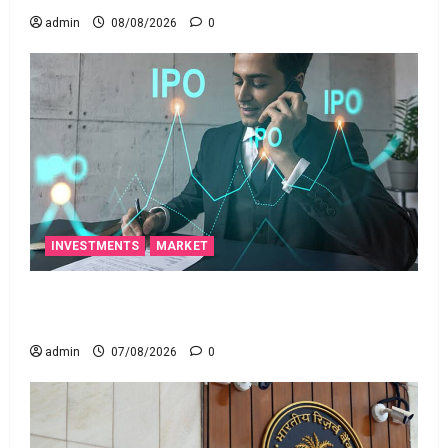
admin
08/08/2026
0
INVESTMENTS
MARKET
టెక్నోక్రాఫ్ట్ వెంచర్స్ ఐపీఓ: షార్ట్ టర్మ్ ఇన్‌వెస్టర్లు అప్లై
చేయవచ్చా?
admin
07/08/2026
0