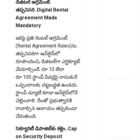
కొత్త
డిజిటల్ అగ్రిమెంట్
నిబంధనలు
తప్పనిసరి..Digital Rental
ఇవే!! Pay
Agreement Made
Income Tax
Mandatory
with Your
ఇకపై ప్రతి రెంటల్ అగ్రిమెంట్‌
Credit
(Rental Agreement Rules)ను
Card!
తప్పనిసరిగా ఆన్‌లైన్‌లో
Here’s What
రూపొందించి, డిజిటల్‌గా ఎగ్జిక్యూట్
the New
చేయాల్సిందే. రూ.10 లేదా
Rules Say
రూ.100 స్టాంప్ పేపర్లపై రాసుకునే
చిన్న
ఒప్పందాలకు చట్టబద్ధత ఉండదు.
మదుపర్లకు
స్టాంప్ డ్యూటీ కూడా ఆన్‌లైన్‌లోనే
బిగ్ రిలీఫ్:
చెల్లించాలి. దీంతో ప్రభుత్వానికి
రీట్‌, ఇన్విట్
రావాల్సిన ఆదాయం తప్పకుండా
పన్ను
చేరుతుంది.
మార్పులు
సెక్యూరిటీ డిపాజిట్‌కు కళ్లెం..Cap
ఇవే!
on Security Deposit