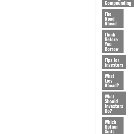
Compounding
The
Road
Ahead
Think
Before
You
Borrow
Tips for
Investors
What
Lies
Ahead?
What
Should
Investors
Do?
Which
Option
Suits