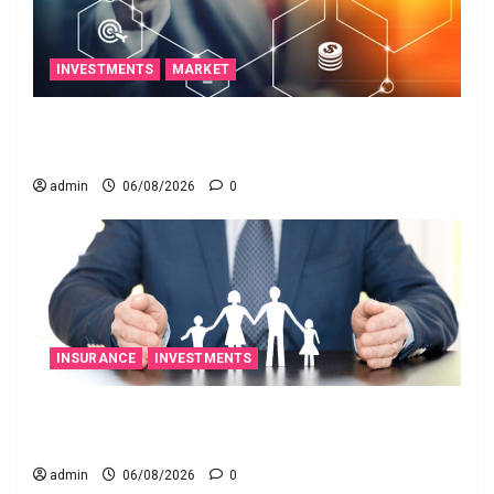
INVESTMENTS
MARKET
ఐపీఓ అప్‌డేట్స్: తొలి రోజే దూసుకెళ్లిన ఆర్‌డీ ఇండస్ట్రీస్..
మోల్బియో డయాగ్నస్టిక్స్ ప్రైస్ బ్యాండ్ ఖరారు!
admin
06/08/2026
0
INSURANCE
INVESTMENTS
అత్యుత్తమ జీవిత బీమా పాలసీ కోసం చూస్తున్నారా?
అయితే ఇవి తెలుసుకోండి
admin
06/08/2026
0