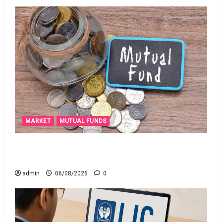
MARKET
MUTUAL FUNDS
మీ పెట్టుబ‌డికి సుర‌క్షిత మార్గాల‌ను వెతుకుతున్నారా?
ఈటీఎఫ్‌లు, మ్యూచువల్ ఫండ్ల‌లో ఏవి సరైనవి అంటే?
admin
06/08/2026
0