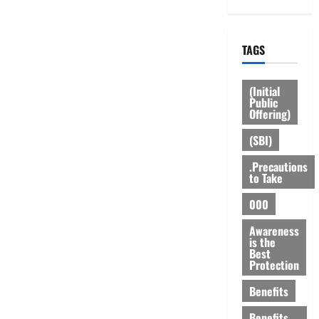
TAGS
(Initial
Public
Offering)
(SBI)
.Precautions
to Take
000
Awareness
is the
Best
Protection
Benefits
Benefits