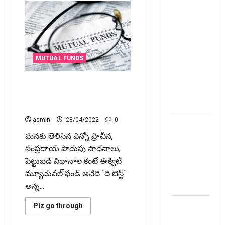
అప్‌డేట్స్:
తొలి రోజే
దూసుకెళ్లిన
ఆర్‌డీ
ఇండస్ట్రీస్..
MUTUAL FUNDS
మోల్బియో
డయాగ్నస్టిక్స్
ఈక్విటీ మ్యూచువ‌ల్ ఫండ్స్ అంటే
ప్రైస్ బ్యాండ్
చేదా..? What are equity mutual
ఖరారు!
funds?
admin
28/04/2022
0
అత్యుత్తమ
జీవిత బీమా
మ‌న‌కు తెలిసిన ఎన్నో ప్రాచీన,
పాలసీ కోసం
సంప్ర‌దాయ పొదుపు సాధ‌నాలు,
చూస్తున్నారా?
పెట్టుబ‌డి విధానాల కంటే ఈక్విటీ
అయితే ఇవి
మ్యూచువల్ ఫండ్ అనేది `ది బెస్ట్‌`
తెలుసుకోండి
అన్న...
మీ
Read
Plz go through
more
పెట్టుబ‌డికి
about