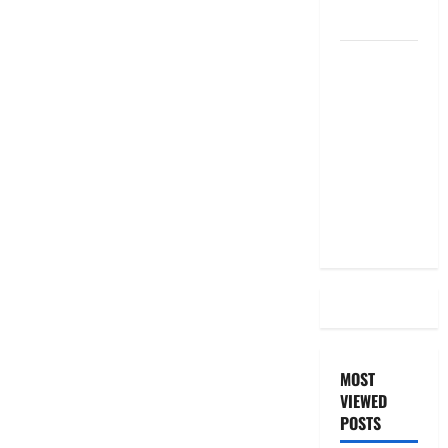
the Same
దీపావళి
2025: టాప్
15 స్టాక్
ఐడియాస్ ..
Diwali
2025: Top
15 Stock
Ideas
MOST
VIEWED
POSTS