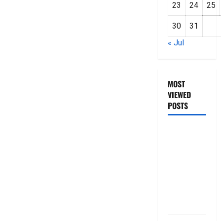
23
24
25
30
31
« Jul
MOST
VIEWED
POSTS
జీరో టు వ‌న్
బుక్ స‌మ‌రీ
తెలుగు
ZERO TO
ONE book
summery
telugu