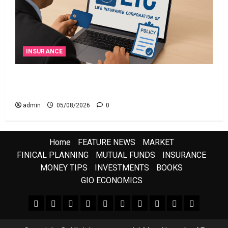
INSURANCE
ఎల్‌ఐసీ షేర్ల భారీ పతనం: డిస్కౌంట్ ఆఫర్ ఫర్ సేల్
(OFS) ప్రభావంతో క్రాష్ అయిన స్టాక్
admin
05/08/2026
0
Home
FEATURE NEWS
MARKET
FINICAL PLANNING
MUTUAL FUNDS
INSURANCE
MONEY TIPS
INVESTMENTS
BOOKS
GIO ECONOMICS
FEATURE NEWS
FINICAL PLANNING
MARKET
INVESTMENTS
NEWS
INSURANCE
MUTUAL FUNDS
MONEY TIPS
BOOKS
Uncategor