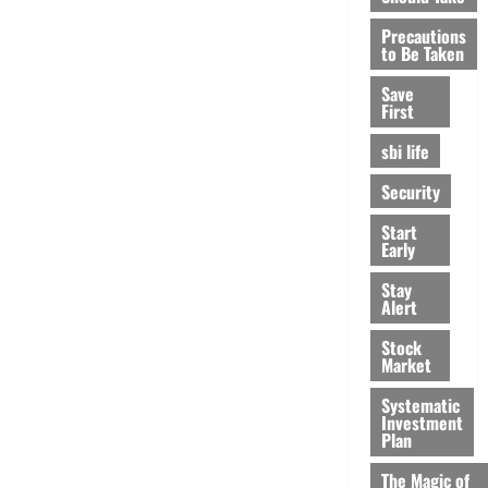
Precautions
to Be Taken
Save
First
sbi life
Security
Start
Early
Stay
Alert
Stock
Market
Systematic
Investment
Plan
The Magic of