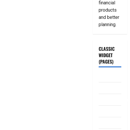
financial
products
and better
planning.
CLASSIC
WIDGET
(PAGES)
ABOUT US
Contact Us
dhanammoolam.
Disclaimer
HOME