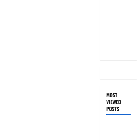
2025: టాప్
15 స్టాక్
ఐడియాస్ ..
Diwali
2025: Top
15 Stock
Ideas
MOST
VIEWED
POSTS
జీరో టు వ‌న్
బుక్ స‌మ‌రీ