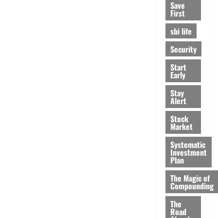
Save
First
sbi life
Security
Start
Early
Stay
Alert
Stock
Market
Systematic
Investment
Plan
The Magic of
Compounding
The
Road