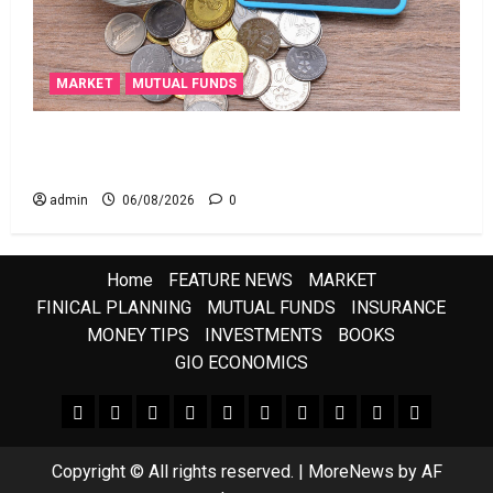
MARKET
MUTUAL FUNDS
మీ పెట్టుబ‌డికి సుర‌క్షిత మార్గాల‌ను వెతుకుతున్నారా?
ఈటీఎఫ్‌లు, మ్యూచువల్ ఫండ్ల‌లో ఏవి సరైనవి అంటే?
admin
06/08/2026
0
Home
FEATURE NEWS
MARKET
FINICAL PLANNING
MUTUAL FUNDS
INSURANCE
MONEY TIPS
INVESTMENTS
BOOKS
GIO ECONOMICS
FEATURE NEWS
FINICAL PLANNING
MARKET
INVESTMENTS
NEWS
INSURANCE
MUTUAL FUNDS
MONEY TIPS
BOOKS
Uncategor
Copyright © All rights reserved.
|
MoreNews
by AF