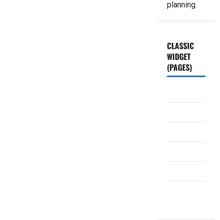
planning.
CLASSIC
WIDGET
(PAGES)
ABOUT US
Contact Us
dhanammoolam.
Disclaimer
HOME
Privacy
Policy