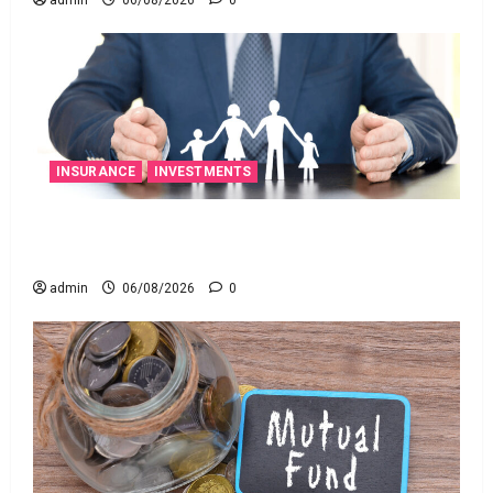
INSURANCE
INVESTMENTS
అత్యుత్తమ జీవిత బీమా పాలసీ కోసం చూస్తున్నారా?
అయితే ఇవి తెలుసుకోండి
admin
06/08/2026
0