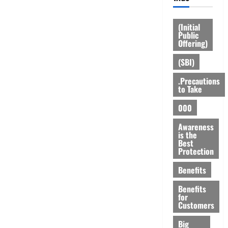
(Initial
Public
Offering)
(SBI)
.Precautions
to Take
000
Awareness
is the
Best
Protection
Benefits
Benefits
for
Customers
Big