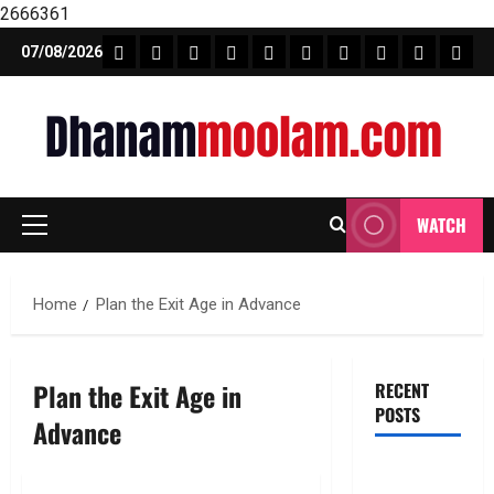
2666361
Skip
FEATURE NEWS
FINICAL PLANNING
MARKET
INVESTMENTS
NEWS
INSURANCE
MUTUAL FUND
MONEY TIP
BOOKS
Unca
07/08/2026
to
content
WATCH
Primary
Menu
Home
Plan the Exit Age in Advance
Plan the Exit Age in
RECENT
POSTS
Advance
గూగుల్ పే,