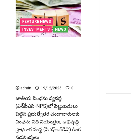
ఫోన్ పే
వినియోగదారులక
షాక్..! UPI
FEATURE NEWS
లావాదేవీలపై
INVESTMENTS
NEWS
చార్జీలు!!
Shock for
ప్రభుత్వేతర చందాదార్లకు
Google Pay,
శుభ‌వార్త‌.. ఇక‌పై ఎన్‌పీఎస్‌లో 80%
PhonePe
నిధులు వెనక్కి తీసుకోవచ్చు Good
Users! UPI
News for NPS Investors.. Now
Transactions
You Can Withdraw Up to 80% of
May Attract
NPS Funds!
Charges
admin
19/12/2025
0
జాతీయ పింఛను వ్యవస్థ
ఐపీఓ
(ఎన్‌పీఎస్‌-NPS)లో పెట్టుబడులు
అప్‌డేట్స్:
పెట్టిన ప్రభుత్వేతర చందాదారులకు
తొలి రోజే
పింఛను నిధి నియంత్రణ, అభివృద్ధి
దూసుకెళ్లిన
ప్రాధికార సంస్థ (పీఎఫ్‌ఆర్‌డీఏ) కీలక
ఆర్‌డీ
సడలింపులు...
ఇండస్ట్రీస్..