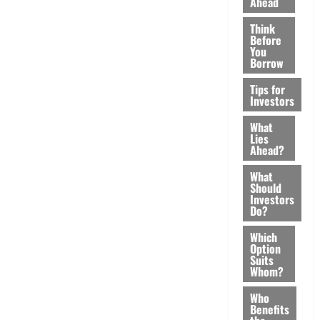
Ahead
Think
Before
You
Borrow
Tips for
Investors
What
Lies
Ahead?
What
Should
Investors
Do?
Which
Option
Suits
Whom?
Who
Benefits