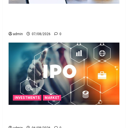
గూగుల్ పే, ఫోన్ పే వినియోగదారులకు షాక్..! UPI
లావాదేవీలపై చార్జీలు!! Shock for Google Pay, PhonePe
Users! UPI Transactions May Attract Charges
admin
07/08/2026
0
INVESTMENTS
MARKET
ఐపీఓ అప్‌డేట్స్: తొలి రోజే దూసుకెళ్లిన ఆర్‌డీ ఇండస్ట్రీస్..
మోల్బియో డయాగ్నస్టిక్స్ ప్రైస్ బ్యాండ్ ఖరారు!
admin
06/08/2026
0