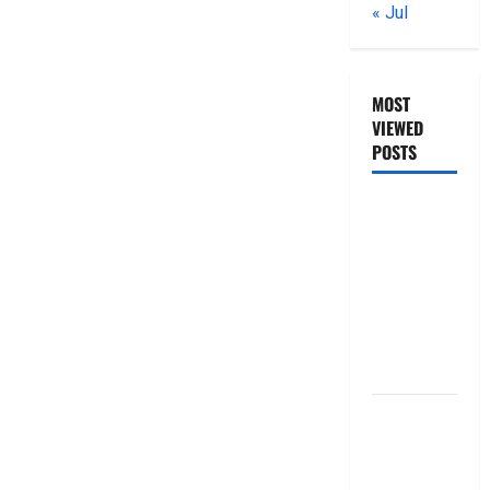
« Jul
MOST
VIEWED
POSTS
జీరో టు వ‌న్
బుక్ స‌మ‌రీ
తెలుగు
ZERO TO
ONE book
summery
telugu
బ్యాంకుల్లో
మోసపోవ‌ద్దు..
జాగ్ర‌త్త‌ Be