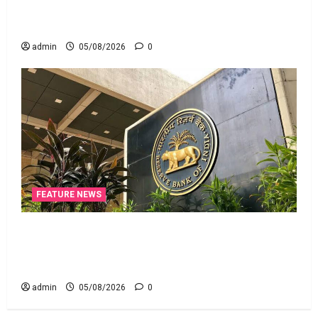
ఆదిత్య బిర్లా ‘యాక్టివ్ యువ’: ఆరోగ్యకరమైన
జీవనశైలితో 100% ప్రీమియం వాపస్!
admin
05/08/2026
0
FEATURE NEWS
నాలుగోసారీ.. వడ్డీరేట్లను మార్చని ఆర్‌బీఐ.. RBI Holds
Interest Rates Steady for the Fourth Consecutive
Time
admin
05/08/2026
0