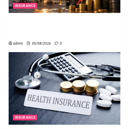
INSURANCE
మీ వెహిక‌ల్‌కు థర్డ్ పార్టీ ఇన్సూరెన్స్ లేకపోతే పెట్రోల్
బంకులో ‘నో ఫ్యూయల్’!: కేంద్రానికి సుప్రీం కోర్టు
చారిత్రాత్మక ఆదేశాలు
admin
05/08/2026
0
INSURANCE