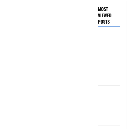
MOST
VIEWED
POSTS
జీరో టు వ‌న్
బుక్ స‌మ‌రీ
తెలుగు
ZERO TO
ONE book
summery
telugu
బ్యాంకుల్లో
మోసపోవ‌ద్దు..
జాగ్ర‌త్త‌ Be
careful in
Banks