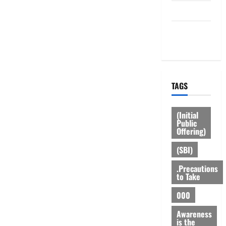
HOME
Privacy
Policy
TAGS
(Initial
Public
Offering)
(SBI)
.Precautions
to Take
000
Awareness
is the