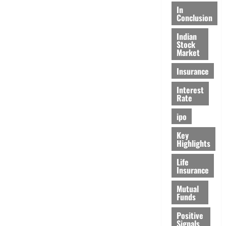
In
Conclusion
Indian
Stock
Market
Insurance
Interest
Rate
ipo
Key
Highlights
Life
Insurance
Mutual
Funds
Positive
Signals