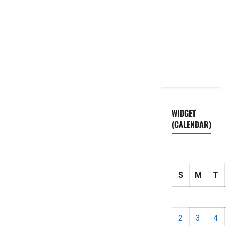
Disclaimer
HOME
Privacy
Policy
WIDGET
(CALENDAR)
S
M
T
2
3
4