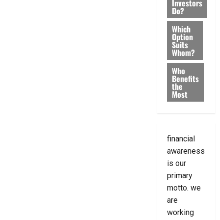
Investors
Do?
Which
Option
Suits
Whom?
Who
Benefits
the
Most
financial
awareness
is our
primary
motto. we
are
working