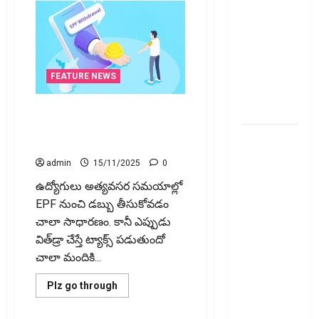
భారీ పతనం:
డిస్కౌంట్
ఆఫర్ ఫర్
సేల్ (OFS)
ప్రభావంతో
FEATURE NEWS
క్రాష్ అయిన
స్టాక్
ఈపీఎఫ్‌ విత్‌డ్రా చేస్తే ట్యాక్స్
ప‌డుతుందా? Is EPF Withdrawal
మీ
Taxable?
వెహిక‌ల్‌కు
admin
15/11/2025
0
థర్డ్ పార్టీ
ఉద్యోగులు అత్యవసర సమయాల్లో
ఇన్సూరెన్స్
EPF నుంచి డబ్బు తీసుకోవడం
లేకపోతే
చాలా సాధారణం. కానీ ఎప్పుడు
పెట్రోల్
విత్‌డ్రా చేస్తే ట్యాక్స్‌ పడుతుందో
బంకులో ‘నో
చాలా మందికి...
ఫ్యూయల్’!:
కేంద్రానికి
Read
Plz go through
more
సుప్రీం కోర్టు
about
చారిత్రాత్మక
ఈపీఎఫ్‌