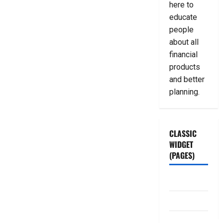
here to
educate
people
about all
financial
products
and better
planning.
CLASSIC
WIDGET
(PAGES)
ABOUT US
Contact Us
dhanammoolam.