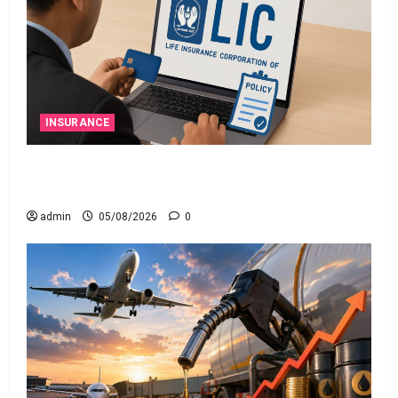
INSURANCE
ఎల్‌ఐసీ షేర్ల భారీ పతనం: డిస్కౌంట్ ఆఫర్ ఫర్ సేల్
(OFS) ప్రభావంతో క్రాష్ అయిన స్టాక్
admin
05/08/2026
0