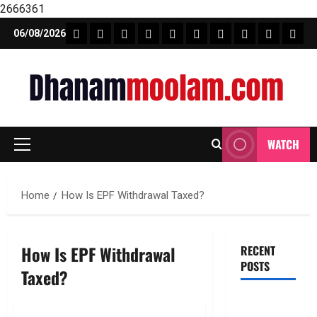
2666361
Skip
FEATURE NEWS
FINICAL PLANNING
MARKET
INVESTMENTS
NEWS
INSURANCE
MUTUAL FUND
MONEY TIP
BOOKS
Unca
06/08/2026
to
content
WATCH
Primary
Menu
Home
How Is EPF Withdrawal Taxed?
How Is EPF Withdrawal
RECENT
POSTS
Taxed?
ఎల్‌ఐసీ షేర్ల