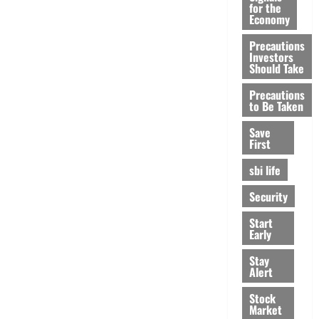
for the
Economy
Precautions
Investors
Should Take
Precautions
to Be Taken
Save
First
sbi life
Security
Start
Early
Stay
Alert
Stock
Market