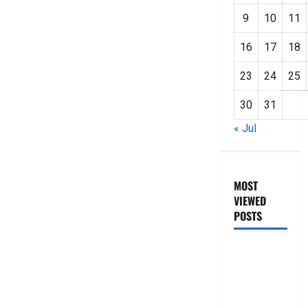
9
10
11
16
17
18
23
24
25
30
31
« Jul
MOST
VIEWED
POSTS
జీరో టు వ‌న్
బుక్ స‌మ‌రీ
తెలుగు
ZERO TO