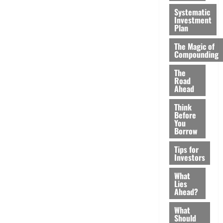
Systematic
Investment
Plan
The Magic of
Compounding
The
Road
Ahead
Think
Before
You
Borrow
Tips for
Investors
What
Lies
Ahead?
What
Should