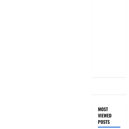
RBI రేటు
తగ్గించినప్పటికీ
మీ EMI
అలాగే
ఉందా..
Even After
RBI Rate
Cut, Is Your
EMI Still
the Same
MOST
VIEWED
POSTS