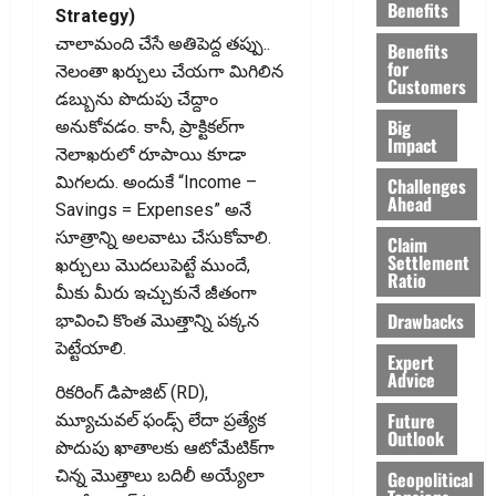
Benefits
Strategy)
చాలామంది చేసే అతిపెద్ద తప్పు..
Benefits
for
నెలంతా ఖర్చులు చేయగా మిగిలిన
Customers
డబ్బును పొదుపు చేద్దాం
Big
అనుకోవడం. కానీ, ప్రాక్టికల్‌గా
Impact
నెలాఖరులో రూపాయి కూడా
మిగలదు. అందుకే “Income –
Challenges
Ahead
Savings = Expenses” అనే
సూత్రాన్ని అలవాటు చేసుకోవాలి.
Claim
Settlement
ఖర్చులు మొదలుపెట్టే ముందే,
Ratio
మీకు మీరు ఇచ్చుకునే జీతంగా
Drawbacks
భావించి కొంత మొత్తాన్ని పక్కన
పెట్టేయాలి.
Expert
Advice
రికరింగ్ డిపాజిట్ (RD),
Future
మ్యూచువల్ ఫండ్స్ లేదా ప్రత్యేక
Outlook
పొదుపు ఖాతాలకు ఆటోమేటిక్‌గా
చిన్న మొత్తాలు బదిలీ అయ్యేలా
Geopolitical