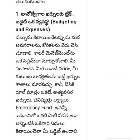
తెలుసుకుందాం.
కొత్త
నిబంధనలు
1. భావోద్వేగాల ఖర్చులకు బ్రేక్..
ఇవే!! Pay
బడ్జెట్ ఒక వ్యవస్థ! (Budgeting
Income Tax
and Expenses)
with Your
డబ్బును కేటాయించేటప్పుడు మన
Credit
అవసరాలను, కోరికలను వేరు చేసి
Card!
చూడాలి. శాలరీ మేనేజ్‌మెంట్‌ను
Here’s What
ఒక సిస్టమ్‌లా మార్చుకోవాలి. మీ
the New
సంపాదన, మీరు ఉండే నగరం, మీ
Rules Say
కుటుంబ బాధ్యతలను బట్టి ఖర్చుల
శాతాలు మారవచ్చు. కానీ, బేసిక్
చిన్న
రూల్ మాత్రం ఒకటే. అత్యవసర
మదుపర్లకు
ఖర్చులు, భవిష్యత్తు లక్ష్యాలు,
బిగ్ రిలీఫ్:
Emergency Fund.. ఇవన్నీ
రీట్‌, ఇన్విట్
ఒకదానితో ఒకటి పోటీ పడకుండా
పన్ను
అన్నింటికీ ఒకేసారి నిధులు
మార్పులు
కేటాయించేలా మీ బడ్జెట్ ఉండాలి.
ఇవే!