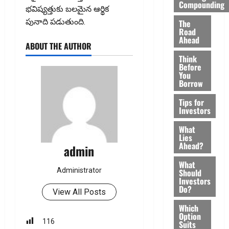
Compounding
భవిష్యత్తుకు బలమైన ఆర్థిక
పునాది పడుతుంది.
The
Road
Ahead
ABOUT THE AUTHOR
Think
Before
You
Borrow
Tips for
Investors
What
Lies
Ahead?
admin
What
Administrator
Should
Investors
Do?
View All Posts
Which
Option
116
Suits