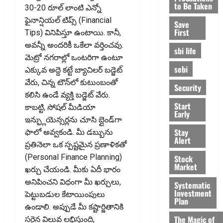
to Be Taken
30-20 రూల్ లాంటి ఎన్నో
ఫైనాన్షియల్ టిప్స్ (Financial
Save
First
Tips) వినిపిస్తూ ఉంటాయి. కానీ,
అవన్నీ అందరికీ ఒకేలా వర్తించవు.
sbi life
మెట్రో నగరాల్లో ఒంటరిగా ఉంటూ
sebi
ఎక్కువ అద్దె కట్టే బ్యాచిలర్ బడ్జెట్
వేరు, చిన్న టౌన్‌లో కుటుంబంతో
Security
కలిసి ఉండే వ్యక్తి బడ్జెట్ వేరు.
Start
కాబట్టి, సోషల్ మీడియా
Early
ఇన్ఫ్లుయెన్సర్లను చూసి బ్లైండ్‌గా
Stay
ఫాలో అవ్వకండి. మీ డబ్బును
Alert
ప్రతినెలా ఒక స్పష్టమైన ప్రణాళికతో
(Personal Finance Planning)
Stock
Market
ఖర్చు చేయండి. మీకు ఏదీ భారం
అనిపించని విధంగా మీ ఖర్చులు,
Systematic
Investment
పెట్టుబడుల కేటాయింపులు
Plan
ఉండాలి. అప్పుడే మీ కష్టార్జితానికి
The Magic of
సరైన విలువ లభిస్తుంది,