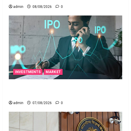
admin
08/08/2026
0
INVESTMENTS
MARKET
టెక్నోక్రాఫ్ట్ వెంచర్స్ ఐపీఓ: షార్ట్ టర్మ్ ఇన్‌వెస్టర్లు అప్లై
చేయవచ్చా?
admin
07/08/2026
0