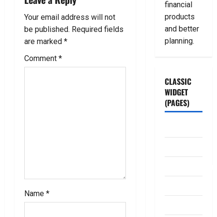
g
financial
products
Your email address will not
a
and better
be published.
Required fields
planning.
are marked
*
t
Comment
*
i
CLASSIC
o
WIDGET
(PAGES)
n
ABOUT US
Contact Us
dhanammoolam.
Disclaimer
Name
*
HOME