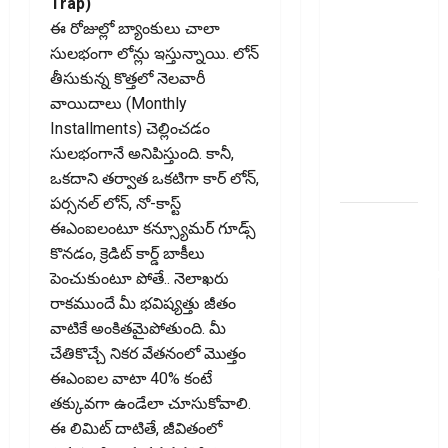
Trap)
తెలుసుకోండి..!
ఈ రోజుల్లో బ్యాంకులు చాలా
Prepaying
సులభంగా లోన్లు ఇస్తున్నాయి. లోన్
Your
తీసుకున్న కొత్తలో నెలవారీ
Personal
వాయిదాలు (Monthly
Loan?
Installments) చెల్లించడం
Here’s What
సులభంగానే అనిపిస్తుంది. కానీ,
You Must
ఒకదాని తర్వాత ఒకటిగా కార్ లోన్,
Know
పర్సనల్ లోన్, నో-కాస్ట్
గూగుల్ పే,
ఈఎంఐలంటూ కన్స్యూమర్ గూడ్స్
ఫోన్ పే
కొనడం, క్రెడిట్ కార్డ్ బాకీలు
వినియోగదారులక
పెంచుకుంటూ పోతే.. నెలాఖరు
షాక్..! UPI
రాకముందే మీ భవిష్యత్తు జీతం
లావాదేవీలపై
వాటికే అంకితమైపోతుంది. మీ
చార్జీలు!!
చేతికొచ్చే నికర వేతనంలో మొత్తం
Shock for
ఈఎంఐల వాటా 40% కంటే
Google Pay,
తక్కువగా ఉండేలా చూసుకోవాలి.
PhonePe
ఈ లిమిట్ దాటితే, జీవితంలో
Users! UPI