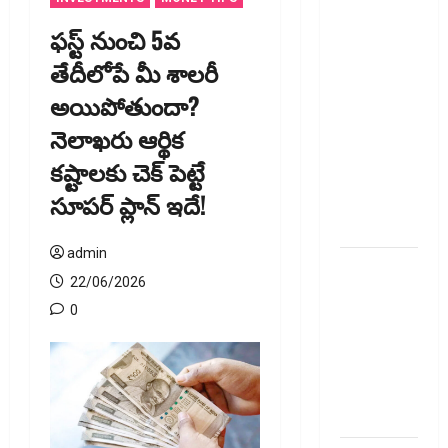
జీవిత బీమా
ఫ‌స్ట్ నుంచి 5వ
ప్రీమియం
తేదీలోపే మీ శాల‌రీ
గడువు
అయిపోతుందా?
దాటితే
ఏమవుతుంది?
నెలాఖరు ఆర్థిక
ఒక చిన్న
కష్టాలకు చెక్ పెట్టే
నిర్లక్ష్యంతో
సూపర్ ప్లాన్ ఇదే!
ల‌క్ష‌లు
కోల్పోతామా?
admin
స్టాక్‌
22/06/2026
ఎక్స్ఛేంజీలు,
0
క్లియరింగ్‌
కార్పొరేషన్లకు
విడివిడిగా
సెబీ కొత్త
నిబంధనలు