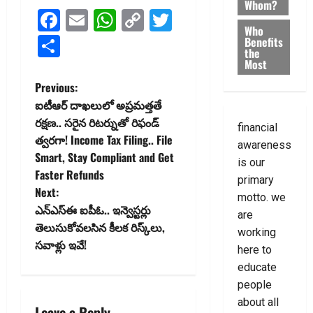
Whom?
Facebook
Email
WhatsApp
Copy
Twitter
Who
Link
Share
Benefits
the
Most
P
Previous:
ఐటీఆర్‌ దాఖలులో అప్రమత్తతే
o
రక్షణ.. సరైన రిటర్నుతో రిఫండ్‌
financial
త్వరగా! Income Tax Filing.. File
s
awareness
Smart, Stay Compliant and Get
is our
t
Faster Refunds
primary
Next:
motto. we
n
ఎన్‌ఎస్‌ఈ ఐపీఓ.. ఇన్వెస్టర్లు
are
తెలుసుకోవలసిన కీలక రిస్క్‌లు,
a
working
సవాళ్లు ఇవే!
here to
v
educate
people
i
about all
Leave a Reply