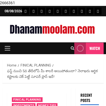
2666361
Skip
FEATURE NEWS
FINICAL PLANNING
MARKET
INVESTMENTS
NEWS
INSURANCE
MUTUAL FUND
MONEY TIP
BOOKS
Unca
08/08/2026
to
content
WATCH
Primary
Menu
Home
FINICAL PLANNING
ఫ‌స్ట్ నుంచి 5వ తేదీలోపే మీ శాల‌రీ అయిపోతుందా? నెలాఖరు ఆర్థిక
కష్టాలకు చెక్ పెట్టే సూపర్ ప్లాన్ ఇదే!
RECENT
POSTS
FINICAL PLANNING
INVESTMENTS
MONEY TIPS