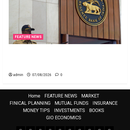
FEATURE NEWS
రికవరీ ఏజెంట్లపై ఆర్‌బీఐ కొరడా..! జనవరి 1 నుంచి కొత్త
నిబంధనలు అమలు.. RBI Cracks Down on Recovery
Agents.. New Rules from January 1
admin
07/08/2026
0
Home
FEATURE NEWS
MARKET
FINICAL PLANNING
MUTUAL FUNDS
INSURANCE
MONEY TIPS
INVESTMENTS
BOOKS
GIO ECONOMICS