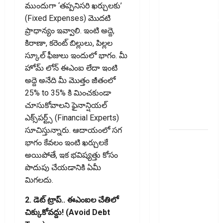
ముందుగా ‘తప్పనిసరి ఖర్చులకు’
ఐటీఆర్‌లో
(Fixed Expenses) మొదటి
తప్పులున్నాయా?
ప్రాధాన్యం ఇవ్వాలి. ఇంటి అద్దె,
ఇంకా
కిరాణా, కరెంట్ బిల్లులు, పిల్లల
అవకాశం
స్కూల్ ఫీజులు ఇందులో భాగం. మీ
ఉంది..!
హోమ్ లోన్ ఈఎంఐ లేదా ఇంటి
Errors in
అద్దె అనేది మీ మొత్తం జీతంలో
Your ITR?
25% to 35% కి మించకుండా
There’s Still
చూసుకోవాలని ఫైనాన్షియల్
Time to Fix
ఎక్స్‌పర్ట్స్ (Financial Experts)
Them!
సూచిస్తున్నారు. ఆదాయంలో సగ
వ్యక్తిగత
భాగం కేవలం ఇంటి ఖర్చులకే
రుణం
అయిపోతే, ఇక భవిష్యత్తు కోసం
ముందే
పొదుపు చేయడానికి ఏమీ
తీర్చేస్తున్నారా?..
మిగలదు.
ఈ
2. డెట్ ట్రాప్.. ఈఎంఐల చేతిలో
విషయాలు
చిక్కుకోవద్దు! (Avoid Debt
తప్పక