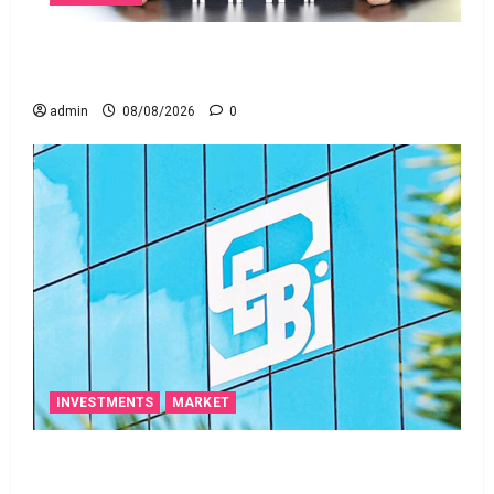
జీవిత బీమా ప్రీమియం గడువు దాటితే ఏమవుతుంది?
ఒక చిన్న నిర్లక్ష్యంతో ల‌క్ష‌లు కోల్పోతామా?
admin
08/08/2026
0
INVESTMENTS
MARKET
స్టాక్‌ ఎక్స్ఛేంజీలు, క్లియరింగ్‌ కార్పొరేషన్లకు విడివిడిగా సెబీ
కొత్త నిబంధనలు