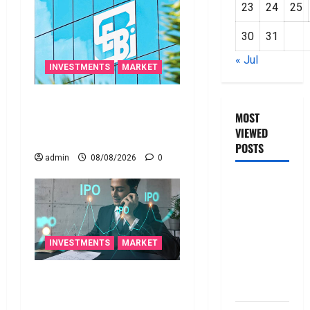
23
24
25
30
31
« Jul
INVESTMENTS
MARKET
స్టాక్‌ ఎక్స్ఛేంజీలు, క్లియరింగ్‌
MOST
కార్పొరేషన్లకు విడివిడిగా సెబీ
VIEWED
కొత్త నిబంధనలు
POSTS
admin
08/08/2026
0
జీరో టు వ‌న్
బుక్ స‌మ‌రీ
తెలుగు
ZERO TO
INVESTMENTS
MARKET
ONE book
summery
టెక్నోక్రాఫ్ట్ వెంచర్స్ ఐపీఓ: షార్ట్
telugu
టర్మ్ ఇన్‌వెస్టర్లు అప్లై