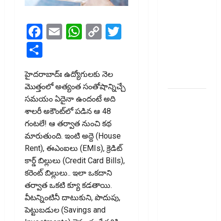
టెక్నోక్రాఫ్ట్
వెంచర్స్
Facebook
Email
WhatsApp
Copy
Twitter
ఐపీఓ: షార్ట్
టర్మ్
Link
Share
ఇన్‌వెస్టర్లు
అప్లై
హైద‌రాబాద్ః ఉద్యోగులకు నెల
చేయవచ్చా?
మొత్తంలో అత్యంత సంతోషాన్నిచ్చే
రికవరీ
సమయం ఏదైనా ఉందంటే అది
ఏజెంట్లపై
శాలరీ అకౌంట్‌లో పడిన ఆ 48
ఆర్‌బీఐ
గంటలే! ఆ తర్వాత నుంచి కథ
కొరడా..!
మారుతుంది. ఇంటి అద్దె (House
జనవరి 1
Rent), ఈఎంఐలు (EMIs), క్రెడిట్
నుంచి కొత్త
కార్డ్ బిల్లులు (Credit Card Bills),
నిబంధనలు
కరెంట్ బిల్లులు.. ఇలా ఒకదాని
అమలు..
తర్వాత ఒకటి క్యూ కడతాయి.
RBI Cracks
వీటన్నింటినీ దాటుకుని, పొదుపు,
Down on
పెట్టుబడుల (Savings and