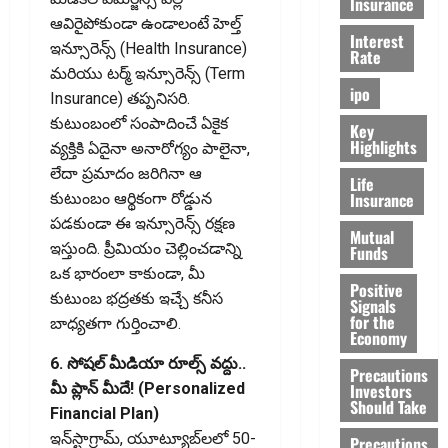
Insurance
ఆవిరైపోకుండా ఉండాలంటే హెల్త్
Interest
ఇన్సూరెన్స్ (Health Insurance)
Rate
మరియు టర్మ్ ఇన్సూరెన్స్ (Term
ipo
Insurance) తప్పనిసరి.
కుటుంబంలో సంపాదించే ఏకైక
Key
Highlights
వ్యక్తికి ఏదైనా అనారోగ్యం పాలైనా,
లేదా ప్రమాదం జరిగినా ఆ
Life
Insurance
కుటుంబం ఆర్థికంగా రోడ్డున
పడకుండా ఈ ఇన్సూరెన్స్ రక్షణ
Mutual
ఇస్తుంది. ప్రీమియం చెల్లించడాన్ని
Funds
ఒక భారంలా కాకుండా, మీ
Positive
కుటుంబ భద్రతకు ఇచ్చే కనీస
Signals
for the
బాధ్యతగా గుర్తించాలి.
Economy
6. సోషల్ మీడియా రూల్స్ వద్దు..
Precautions
Investors
మీ ప్లాన్ మీదే! (Personalized
Should Take
Financial Plan)
ఇన్‌స్టాగ్రామ్, యూట్యూబ్‌లలో 50-
Precautions