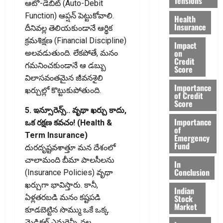
Tensions
ఆటో-డెబిట్ (Auto-Debit
Function) ఆప్షన్ పెట్టుకోవాలి.
Health
Insurance
దీనివల్ల తెలియకుండానే ఆర్థిక
క్రమశిక్షణ (Financial Discipline)
Impact
on
అలవడుతుంది. లేకపోతే, మనం
Credit
గమనించకుండానే ఆ డబ్బు
Score
విలాసవంతమైన జీవనశైలి
Importance
ఖర్చుల్లో కొట్టుకుపోతుంది.
of Credit
Score
5. ఇన్సూరెన్స్.. వృథా ఖర్చు కాదు,
Importance
ఒక రక్షణ కవచం! (Health &
of
Term Insurance)
Emergency
Fund
దురదృష్టవశాత్తూ మన దేశంలో
చాలామంది బీమా పాలసీలను
In
Conclusion
(Insurance Policies) వృథా
ఖర్చుగా భావిస్తారు. కానీ,
Indian
Stock
ఏళ్లతరబడి మనం కష్టపడి
Market
కూడబెట్టిన సొమ్ము ఒకే ఒక్క
మెడికల్ ఎమర్జెన్సీ వల్ల