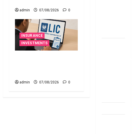
చేయవచ్చా?
బ్యాంకుల్లో
మోసపోవ‌ద్దు..
admin
07/08/2026
0
జాగ్ర‌త్త‌ Be
careful in
Banks
INSURANCE
బ్యాంకు
INVESTMENTS
అకౌంట్‌లో
మీ ఎల్‌ఐసీ పాలసీ నంబర్
డ‌బ్బులేస్తున్నారా
పోయిందా? ఆన్‌లైన్‌లో
deposit and
సులభంగా తెలుసుకోండిలా!
withdraw
limit in
admin
07/08/2026
0
bank
account
dhanammoolam.
చిట్ ఫండ్‌,
Mutual