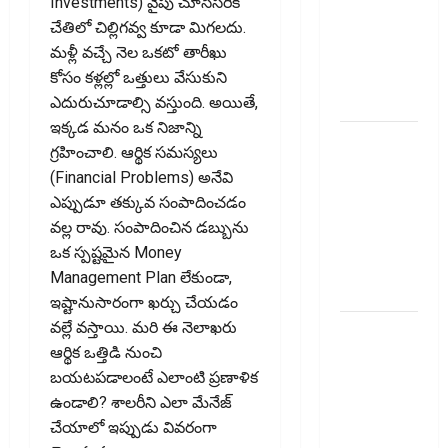
Recovery
Investments) వైపు చూసేసరికి
Agents..
చేతిలో చిల్లిగవ్వ కూడా మిగలదు.
New Rules
మళ్లీ వచ్చే నెల ఒకటో తారీఖు
from
కోసం కళ్లల్లో ఒత్తులు వేసుకుని
January 1
ఎదురుచూడాల్సి వస్తుంది. అయితే,
ఇక్కడ మనం ఒక నిజాన్ని
మీ ఎల్‌ఐసీ
గ్రహించాలి. ఆర్థిక సమస్యలు
పాలసీ
(Financial Problems) అనేవి
నంబర్
ఎప్పుడూ తక్కువ సంపాదించడం
పోయిందా?
వల్ల రావు. సంపాదించిన డబ్బును
ఆన్‌లైన్‌లో
ఒక స్పష్టమైన Money
సులభంగా
Management Plan లేకుండా,
తెలుసుకోండిలా!
ఇష్టానుసారంగా ఖర్చు చేయడం
వల్లే వస్తాయి. మరి ఈ నెలాఖరు
క్రెడిట్‌
ఆర్థిక ఒత్తిడి నుంచి
కార్డుతోనూ
బయటపడాలంటే ఎలాంటి ప్రణాళిక
ఇన్‌కమ్‌
ఉండాలి? శాలరీని ఎలా మేనేజ్
టాక్స్‌
చేయాలో ఇప్పుడు వివరంగా
చెల్లించొచ్చు..!