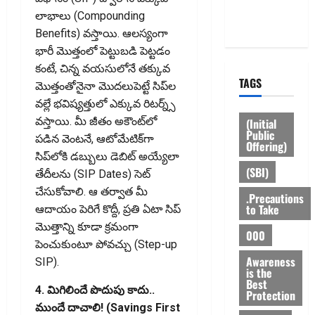
Privacy
లాభాలు (Compounding
Policy
Benefits) వస్తాయి. ఆలస్యంగా
భారీ మొత్తంలో పెట్టుబడి పెట్టడం
కంటే, చిన్న వయసులోనే తక్కువ
TAGS
మొత్తంతోనైనా మొదలుపెట్టే సిప్‌ల
వల్లే భవిష్యత్తులో ఎక్కువ రిటర్న్స్
వస్తాయి. మీ జీతం అకౌంట్‌లో
(Initial
Public
పడిన వెంటనే, ఆటోమేటిక్‌గా
Offering)
సిప్‌లోకి డబ్బులు డెబిట్ అయ్యేలా
(SBI)
తేదీలను (SIP Dates) సెట్
చేసుకోవాలి. ఆ తర్వాత మీ
.Precautions
to Take
ఆదాయం పెరిగే కొద్దీ, ప్రతి ఏటా సిప్
మొత్తాన్ని కూడా క్రమంగా
000
పెంచుకుంటూ పోవచ్చు (Step-up
Awareness
SIP).
is the
Best
4. మిగిలిందే పొదుపు కాదు..
Protection
ముందే దాచాలి! (Savings First