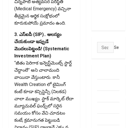
చిన్నపాటి అత్యవసర పరిస్థితి
Transactions
(Medical Emergency) వచ్చినా
May Attract
తీవ్రమైన ఆర్థిక సంక్షోభంలో
Charges
కూరుకుపోయే ప్రమాదం ఉంది.
3. ఎస్ఐపీ (SIP).. ఆలస్యం
చేయకుండా ఇప్పుడే
Search
మొదలుపెట్టండి! (Systematic
for:
Investment Plan)
“జీతం పెరిగాక ఇన్వెస్ట్‌మెంట్స్ స్టార్ట్
చేద్దాంలే” అని చాలామంది
ABOUT US
వాయిదా వేస్తుంటారు. కానీ
Contact Us
Wealth Creation లో టైమింగ్
కంటే కూడా కన్సిస్టెన్సీ (నిలకడ)
dhanammoolam.
చాలా ముఖ్యం. స్టాక్ మార్కెట్ లేదా
మ్యూచువల్ ఫండ్స్‌లో సరైన
Disclaimer
సమయం కోసం వేచి చూడటం
HOME
కంటే, క్రమానుగత పెట్టుబడి
విధానం (SIP) ద్వారానే ఎక్కువ