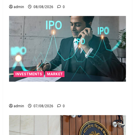
admin
08/08/2026
0
INVESTMENTS
MARKET
టెక్నోక్రాఫ్ట్ వెంచర్స్ ఐపీఓ: షార్ట్ టర్మ్ ఇన్‌వెస్టర్లు అప్లై
చేయవచ్చా?
admin
07/08/2026
0