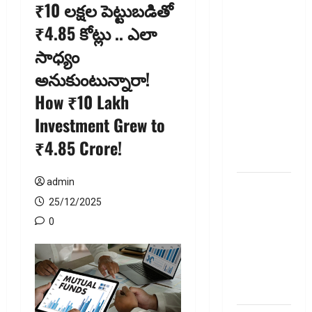
₹10 లక్షల పెట్టుబడితో
జీవిత బీమా
₹4.85 కోట్లు .. ఎలా
ప్రీమియం
సాధ్యం
గడువు
దాటితే
అనుకుంటున్నారా!
ఏమవుతుంది?
How ₹10 Lakh
ఒక చిన్న
Investment Grew to
నిర్లక్ష్యంతో
ల‌క్ష‌లు
₹4.85 Crore!
కోల్పోతామా?
admin
స్టాక్‌
ఎక్స్ఛేంజీలు,
25/12/2025
క్లియరింగ్‌
0
కార్పొరేషన్లకు
విడివిడిగా
సెబీ కొత్త
నిబంధనలు