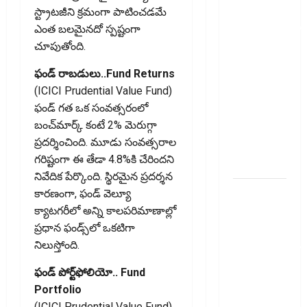
ఐటీఆర్‌లో
స్ట్రాటజీని క్రమంగా పాటించడమే
తప్పులున్నాయా?
ఎంత బలమైనదో స్పష్టంగా
ఇంకా
చూపుతోంది.
అవకాశం
ఫండ్ రాబ‌డులు..Fund Returns
ఉంది..!
(ICICI Prudential Value Fund)
Errors in
ఫండ్ గత ఒక సంవత్సరంలో
Your ITR?
బంచ్‌మార్క్ కంటే 2% మెరుగ్గా
There’s Still
ప్రదర్శించింది. మూడు సంవత్సరాల
Time to Fix
గరిష్టంగా ఈ తేడా 4.8%కి చేరిందని
Them!
నివేదిక పేర్కొంది. స్థిరమైన ప్రదర్శన
వ్యక్తిగత
కారణంగా, ఫండ్ వెల్యూ
రుణం
క్యాటగరీలో అన్ని కాలపరిమాణాల్లో
ముందే
ప్రధాన ఫండ్స్‌లో ఒకటిగా
తీర్చేస్తున్నారా?..
నిలుస్తోంది.
ఈ
ఫండ్ పోర్ట్‌ఫోలియో.. Fund
విషయాలు
Portfolio
తప్పక
(ICICI Prudential Value Fund)