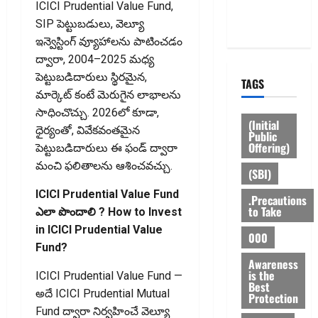
Privacy
ICICI Prudential Value Fund,
Policy
SIP పెట్టుబడులు, వెల్యూ
ఇన్వెస్టింగ్ వ్యూహాలను పాటించడం
ద్వారా, 2004–2025 మధ్య
పెట్టుబడిదారులు స్థిరమైన,
TAGS
మార్కెట్ కంటే మెరుగైన లాభాలను
సాధించొచ్చు. 2026లో కూడా,
(Initial
ధైర్యంతో, వివేకవంతమైన
Public
Offering)
పెట్టుబడిదారులు ఈ ఫండ్ ద్వారా
మంచి ఫలితాలను ఆశించవచ్చు.
(SBI)
ICICI Prudential Value Fund
.Precautions
to Take
ఎలా పొందాలి ? How to Invest
in ICICI Prudential Value
000
Fund?
Awareness
is the
ICICI Prudential Value Fund —
Best
అదే ICICI Prudential Mutual
Protection
Fund ద్వారా నిర్వహించే వెల్యూ