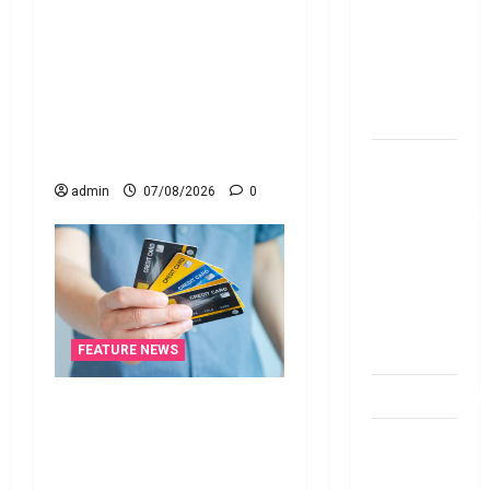
బ్యాంకుల్లో
రికవరీ ఏజెంట్లపై ఆర్‌బీఐ
మోసపోవ‌ద్దు..
కొరడా..! జనవరి 1 నుంచి కొత్త
జాగ్ర‌త్త‌ Be
నిబంధనలు అమలు.. RBI
careful in
Cracks Down on Recovery
Banks
Agents.. New Rules from
January 1
బ్యాంకు
అకౌంట్‌లో
admin
07/08/2026
0
డ‌బ్బులేస్తున్నారా
deposit and
withdraw
limit in
bank
account
FEATURE NEWS
dhanammoolam.
క్రెడిట్‌ కార్డుతోనూ ఇన్‌కమ్‌
టాక్స్‌ చెల్లించొచ్చు..! కొత్త
చిట్ ఫండ్‌,
నిబంధనలు ఇవే!! Pay Income
Mutual
Tax with Your Credit Card!