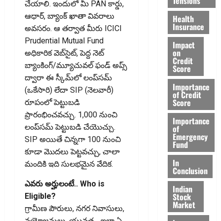
Tensions
చేయాలి. ఇందులో మీ PAN కార్డు,
ఆధార్, బ్యాంక్ ఖాతా వివరాలు
Health
Insurance
అవసరం. ఆ తర్వాత మీరు ICICI
Prudential Mutual Fund
Impact
on
అధికారిక వెబ్‌సైట్, పెద్ద నెట్
Credit
బ్యాంకింగ్/మ్యూచువల్ ఫండ్ అప్స్
Score
ద్వారా ఈ స్కీమ్‌లో లంప్‌సమ్
Importance
(ఒకేసారి) లేదా SIP (నెలవారీ)
of Credit
Score
రూపంలో పెట్టుబడి
ప్రారంభించవచ్చు. ₹1,000 నుంచి
Importance
లంప్‌సమ్ పెట్టుబడి చేయొచ్చు.
of
Emergency
SIP అయితే చిన్నగా ₹100 నుంచి
Fund
కూడా మొదలు పెట్టవచ్చు, చాలా
In
మందికి ఇది సులభమైన వేదిక.
Conclusion
ఎవరు అర్హులంటే.. Who is
Indian
Stock
Eligible?
Market
గ్రామీణ పౌరులు, నగర నివాసులు,
వయోజనులు, యువత .. ఇలా ఏ