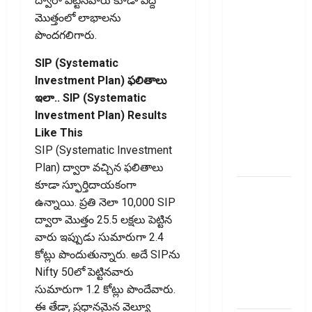
ద్వారా పెట్టినవారు కూడా పెద్ద
కొత్త
మొత్తంలో లాభాలను
నిబంధనలు
పొందగలిగారు.
ఇవే!! Pay
Income Tax
SIP (Systematic
with Your
Investment Plan) ఫలితాలు
Credit
ఇలా.. SIP (Systematic
Card!
Investment Plan) Results
Here’s What
Like This
the New
SIP (Systematic Investment
Rules Say
Plan) ద్వారా వచ్చిన ఫలితాలు
కూడా స్ఫూర్తిదాయకంగా
చిన్న
ఉన్నాయి. ప్రతి నెలా ₹10,000 SIP
మదుపర్లకు
ద్వారా మొత్తం ₹25.5 లక్షలు పెట్టిన
బిగ్ రిలీఫ్:
వారు ఇప్పుడు సుమారుగా ₹2.4
రీట్‌, ఇన్విట్
కోట్లు పొందుతున్నారు. అదే SIPను
పన్ను
Nifty 50లో పెట్టినవారు
మార్పులు
సుమారుగా ₹1.2 కోట్లు పొందేవారు.
ఇవే!
ఈ తేడా, ప్రధానమైన వెల్యూ