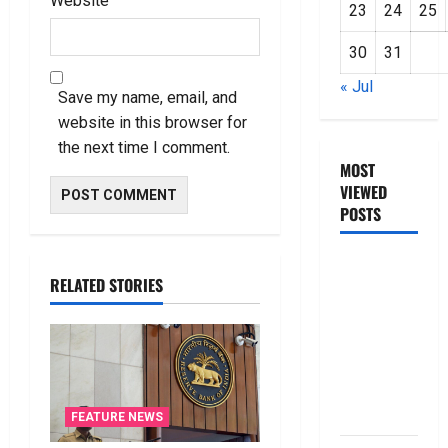
Website
23
24
25
30
31
« Jul
Save my name, email, and
website in this browser for
the next time I comment.
MOST
VIEWED
POSTS
జీరో టు వ‌న్
RELATED STORIES
బుక్ స‌మ‌రీ
తెలుగు
ZERO TO
ONE book
summery
telugu
FEATURE NEWS