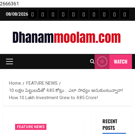
2666361
Skip
FEATURE NEWS
FINICAL PLANNING
MARKET
INVESTMENTS
NEWS
INSURANCE
MUTUAL FUND
MONEY TIP
BOOKS
Unca
08/08/2026
to
content
WATCH
Primary
Menu
Home
FEATURE NEWS
₹10 లక్షల పెట్టుబడితో ₹4.85 కోట్లు .. ఎలా సాధ్యం అనుకుంటున్నారా!
How ₹10 Lakh Investment Grew to ₹4.85 Crore!
RECENT
POSTS
FEATURE NEWS