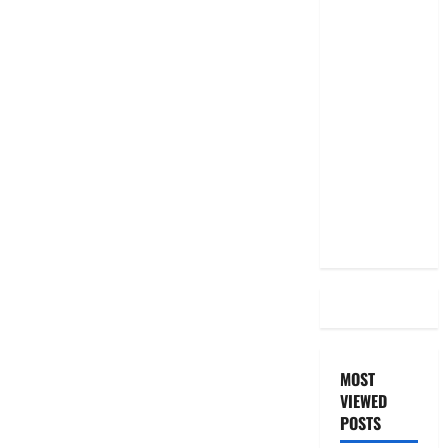
RBI రేటు
తగ్గించినప్పటికీ
మీ EMI
అలాగే
ఉందా..
Even After
RBI Rate
Cut, Is Your
EMI Still
the Same
MOST
VIEWED
POSTS