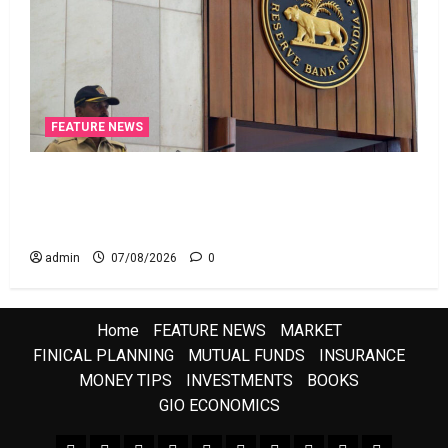
FEATURE NEWS
రికవరీ ఏజెంట్లపై ఆర్‌బీఐ కొరడా..! జనవరి 1 నుంచి కొత్త
నిబంధనలు అమలు.. RBI Cracks Down on Recovery
Agents.. New Rules from January 1
admin
07/08/2026
0
Home
FEATURE NEWS
MARKET
FINICAL PLANNING
MUTUAL FUNDS
INSURANCE
MONEY TIPS
INVESTMENTS
BOOKS
GIO ECONOMICS