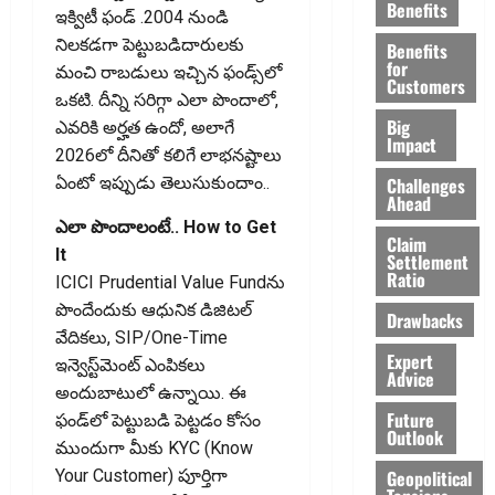
Benefits
ఇక్విటీ ఫండ్ .2004 నుండి
నిలకడగా పెట్టుబడిదారులకు
Benefits
for
మంచి రాబడులు ఇచ్చిన ఫండ్స్‌లో
Customers
ఒకటి. దీన్ని సరిగ్గా ఎలా పొందాలో,
Big
ఎవరికి అర్హత ఉందో, అలాగే
Impact
2026లో దీనితో కలిగే లాభనష్టాలు
Challenges
ఏంటో ఇప్పుడు తెలుసుకుందాం..
Ahead
ఎలా పొందాలంటే.. How to Get
Claim
It
Settlement
Ratio
ICICI Prudential Value Fundను
పొందేందుకు ఆధునిక డిజిటల్
Drawbacks
వేదికలు, SIP/One-Time
Expert
ఇన్వెస్ట్‌మెంట్ ఎంపికలు
Advice
అందుబాటులో ఉన్నాయి. ఈ
Future
ఫండ్‌లో పెట్టుబడి పెట్టడం కోసం
Outlook
ముందుగా మీకు KYC (Know
Geopolitical
Your Customer) పూర్తిగా