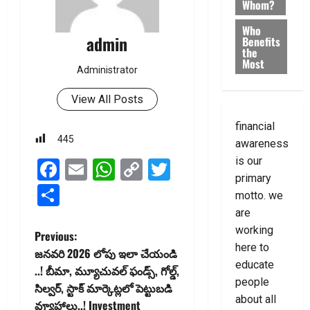
Whom?
Who
admin
Benefits
the
Most
Administrator
View All Posts
financial
445
awareness
is our
Facebook
Email
WhatsApp
Copy
Twitter
primary
Link
Share
motto. we
are
working
P
Previous:
here to
జనవరి 2026 లోపు ఇలా చేయండి
o
educate
..! బీమా, మ్యూచువల్ ఫండ్స్, గోల్డ్‌,
people
సిల్వ‌ర్‌, స్టాక్ మార్కెట్లలో పెట్టుబ‌డి
s
about all
వ్యూహాలు..! Investment