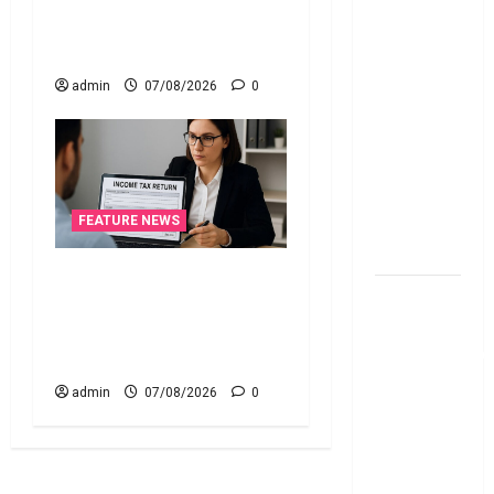
Fund SIP లో
Here’s What the New Rules
ఏది అధిక
Say
లాభ‌దాయకం
Chit Funds
admin
07/08/2026
0
vs Mutual
Fund SIP..
Which is
the Better
Investment
FEATURE NEWS
Option
ఐటీఆర్‌లో తప్పులున్నాయా?..
పర్సనల్
ఇంకా అవకాశం ఉంది..! Errors
లోన్
in Your ITR? There’s Still
తీసుకోవాల‌నుకుం
Time to Fix Them!
అయితే ఈ
admin
07/08/2026
0
విషయాలు
తెలుసుకోండి!
Thinking of
Taking a