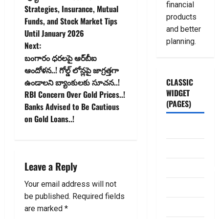
financial
t
Strategies, Insurance, Mutual
products
Funds, and Stock Market Tips
n
and better
Until January 2026
planning.
Next:
a
బంగారం ధరలపై ఆర్‌బీఐ
v
ఆందోళన..! గోల్డ్ లోన్ల‌పై జాగ్రత్తగా
ఉండాలని బ్యాంకులకు సూచన..!
CLASSIC
i
WIDGET
RBI Concern Over Gold Prices..!
(PAGES)
Banks Advised to Be Cautious
g
on Gold Loans..!
ABOUT US
a
Contact Us
t
Leave a Reply
dhanammoolam.
i
Your email address will not
Disclaimer
o
be published.
Required fields
HOME
are marked
*
n