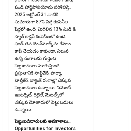
తెలుసుకోండి..!
ఫండ్ పోర్ట్‌ఫోలియోను పరిశీలిస్తే..
Prepaying
2025 అక్టోబర్ 31 నాటికి
Your
సుమారుగా 87% పెద్ద కంపెనీల
Personal
షేర్లలో ఉంది. మిగిలిన 13% మిడ్ &
Loan?
స్మాల్ క్యాప్ కంపెనీలలో ఉంది.
Here’s What
ఫండ్ తన బెంచ్‌మార్క్‌ను కేవలం
You Must
కాపీ చేయడం కాకుండా, విలువ
Know
ఉన్న రంగాలను గుర్తించి
గూగుల్ పే,
పెట్టుబడులు మారుస్తుంది.
ఫోన్ పే
ప్రస్తుతానికి సాఫ్ట్‌వేర్, ఫార్మా,
వినియోగదారులక
హెల్త్‌కేర్, బ్యాంక్ రంగాల్లో ఎక్కువ
షాక్..! UPI
పెట్టుబడులు ఉన్నాయి. సిమెంట్,
లావాదేవీలపై
ఇంటర్నెట్, రిటైల్, మేటల్స్‌లో
చార్జీలు!!
తక్కువ మోతాదులో పెట్టుబడులు
Shock for
ఉన్నాయి.
Google Pay,
పెట్టుబడిదారులకు అవకాశాలు…
PhonePe
Opportunities for Investors
Users! UPI