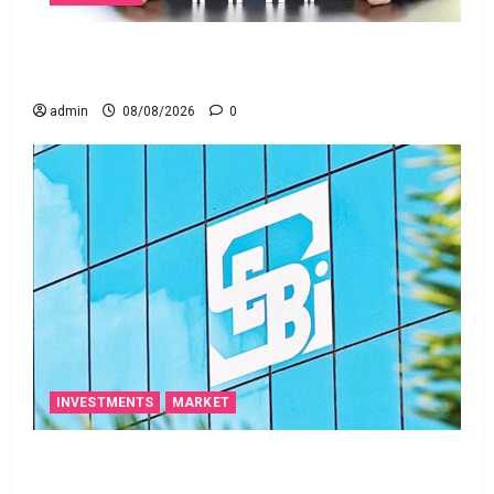
జీవిత బీమా ప్రీమియం గడువు దాటితే ఏమవుతుంది?
ఒక చిన్న నిర్లక్ష్యంతో ల‌క్ష‌లు కోల్పోతామా?
admin
08/08/2026
0
INVESTMENTS
MARKET
స్టాక్‌ ఎక్స్ఛేంజీలు, క్లియరింగ్‌ కార్పొరేషన్లకు విడివిడిగా సెబీ
కొత్త నిబంధనలు