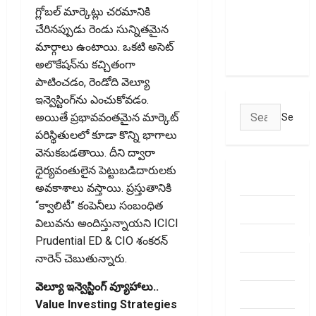
గ్లోబల్ మార్కెట్లు చరమానికి
Transactions
చేరినప్పుడు రెండు సున్నితమైన
May Attract
మార్గాలు ఉంటాయి. ఒకటి అసెట్
Charges
అలొకేషన్‌ను కచ్చితంగా
పాటించడం, రెండోది వెల్యూ
ఇన్వెస్టింగ్‌ను ఎంచుకోవడం.
Search
అయితే ప్రభావవంతమైన మార్కెట్
for:
పరిస్థితులలో కూడా కొన్ని భాగాలు
వెనుకబడతాయి. దీని ద్వారా
ధైర్యవంతులైన పెట్టుబడిదారులకు
ABOUT US
అవకాశాలు వస్తాయి. ప్రస్తుతానికి
“క్వాలిటీ” కంపెనీలు సంబంధిత
Contact Us
విలువను అందిస్తున్నాయ‌ని ICICI
dhanammoolam.
Prudential ED & CIO శంకరన్
నారెన్ చెబుతున్నారు.
Disclaimer
వెల్యూ ఇన్వెస్టింగ్ వ్యూహాలు..
HOME
Value Investing Strategies