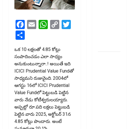
టెక్నోక్రాఫ్ట్
వెంచర్స్
ఐపీఓ: షార్ట్
Facebook
Email
WhatsApp
Copy
Twitter
టర్మ్
ఇన్‌వెస్టర్లు
Link
Share
అప్లై
చేయవచ్చా?
ఒక ₹10 లక్షలతో ₹4.85 కోట్లు
సంపాదించ‌డం ఎలా సాధ్యం
రికవరీ
అనుకుంటున్నారా..! అయితే ఇది
ఏజెంట్లపై
ICICI Prudential Value Fundతో
ఆర్‌బీఐ
సాధ్య‌మ‌ని రుజువైంది. 2004లో
కొరడా..!
ఆగస్టు 16లో ICICI Prudential
జనవరి 1
Value Fundలో పెట్టుబడి పెట్టిన
నుంచి కొత్త
వారు నేడు కోటీశ్వ‌రులయ్యారు.
నిబంధనలు
అప్ప‌ట్లో రూ.ప‌ది ల‌క్ష‌లు పెట్టుబ‌డి
అమలు..
పెట్టిన వారు 2025, అక్టోబర్ 31న‌
RBI Cracks
₹4.85 కోట్లు పొందారు. అంటే
Down on
సుమారుగా 20.1%