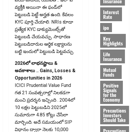
Insurance
వ్యక్తీకి అయినా ఈ ఫండ్‌లో
Interest
పెట్టుబడి పెట్టే అర్హత ఉంది. కేవలం
Rate
KYC పూర్తి చేయాలి. NRIs కూడా
ipo
ప్రత్యేక KYC డాక్యుమెంట్స్‌తో
పెట్టుబడి చేయవచ్చు. సాధారణ
Key
Highlights
పెట్టుబడిదారుల ఆర్థిక‌ లక్ష్యాలను
బట్టి ఇందులో పెట్టుబడి పెట్ట‌వచ్చు.
Life
Insurance
2026లో లాభనష్టాలు &
Mutual
అవకాశాలు .. Gains, Losses &
Funds
Opportunities in 2026
Positive
ICICI Prudential Value Fund
Signals
గత 21 సంవత్సరాల్లో నిలకడగా
for the
Economy
మంచి ప్రదర్శన ఇచ్చింది . 2004లో
₹10 లక్షల పెట్టుబడిని 2025లో
Precautions
Investors
సుమారుగా ₹4.85 కోట్లు చేసేలా
Should Take
మార్చింది. అదే సమయంలో SIP
విధానం ద్వారా నెలకు ₹10,000
Precautions