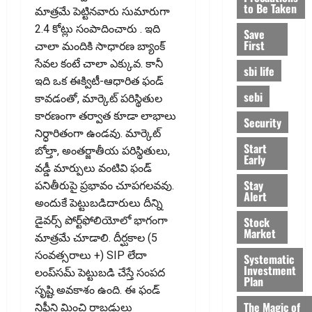
to Be Taken
మాత్రమే పెట్టినవారు సుమారుగా
₹2.4 కోట్లు సంపాదించారు . ఇది
Save
First
చాలా మందికి సాధారణ బ్యాంక్
సేవల కంటే చాలా ఎక్కువ. కానీ
sbi life
ఇది ఒక ఈక్విటీ-ఆధారిత ఫండ్
sebi
కావడంతో, మార్కెట్ పరిస్థితుల
కారణంగా తర్వాత కూడా లాభాలు
Security
నిర్ధారితంగా ఉండవు. మార్కెట్
Start
బోల్తా, అంతర్జాతీయ పరిస్థితులు,
Early
వడ్డీ మార్పులు వంటివి ఫండ్
Stay
పనితీరుపై ప్రభావం చూపగలవవు.
Alert
అందుకే పెట్టుబడిదారులు దీన్ని
Stock
డైవర్స్ పోర్ట్‌ఫోలియోలో భాగంగా
Market
మాత్రమే చూడాలి. దీర్ఘకాల (5
సంవత్సరాలు +) SIP లేదా
Systematic
Investment
లంప్‌సమ్ పెట్టుబడి చేస్తే సంపద
Plan
సృష్టి అవకాశం ఉంది. ఈ ఫండ్
The Magic of
నిఫ్టీని మించి రాబడులు