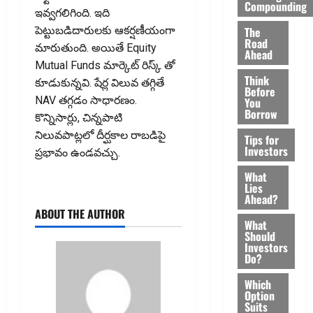
Compounding
ఇవ్వగలిగింది. ఇది
The
పెట్టుబడిదారులకు ఆకర్షణీయంగా
Road
మారుతుంది. అయితే Equity
Ahead
Mutual Funds మార్కెట్ రిస్క్ తో
Think
కూడుకున్న‌వి. షేర్ల విలువ తగ్గితే
Before
NAV తగ్గడం సాధారణం.
You
Borrow
కొన్నిసార్లు, చిన్నపాటి
నిలువపాట్లలో దీర్ఘకాల రాబడిపై
Tips for
Investors
ప్రభావం ఉండవచ్చు.
What
Lies
Ahead?
ABOUT THE AUTHOR
What
Should
Investors
Do?
Which
Option
Suits