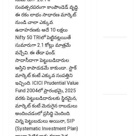
Recovery
సంవత్సరపరంగా కాంపౌండెడ్ వృద్ధి.
Agents..
ఈ రకం లాభం సాధారణ మార్కెట్
New Rules
నుండి చాలా ఎక్కువ.
from
ఉదాహరణకు అదే ₹10 లక్షలు
January 1
Nifty 50 TRIలో పెట్టినట్లయితే
మీ ఎల్‌ఐసీ
సుమారుగా ₹2.1 కోట్లు మాత్రమే
పాలసీ
వచ్చేవి. ఈ తేడా ఫండ్
నంబర్
సాదాసీదాగా పెట్టుబడిదారుల
పోయిందా?
ఆస్తిని కాపాడ‌డ‌మే కాకుండా.. స్టాక్
ఆన్‌లైన్‌లో
మార్కెట్ కంటే ఎక్కువ సంపత్తిని
సులభంగా
ఇచ్చింది. ICICI Prudential Value
తెలుసుకోండిలా!
Fund 2004లో ప్రారంభమై, 2025
వరకు పెట్టుబడిదారులకు స్థిరమైన,
క్రెడిట్‌
మార్కెట్ కంటే మెరుగైన రాబడులు
కార్డుతోనూ
అందించడంలో ప్రసిద్ధి చెందింది.
ఇన్‌కమ్‌
చిన్న పెట్టుబడులు అయినా, SIP
టాక్స్‌
(Systematic Investment Plan)
చెల్లించొచ్చు..!