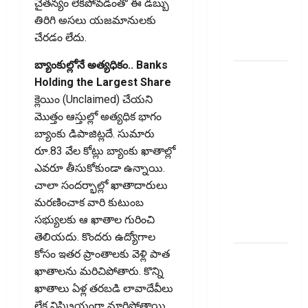
చైతన్యం లేకపోవడంతో ఈ డబ్బు
చూస్తున్నారా?
తిరిగి అసలు యజమానులకు
అయితే ఇవి
చేరడం లేదు.
తెలుసుకోండి
బ్యాంకుల్లోనే అత్యధికం.. Banks
మీ
Holding the Largest Share
పెట్టుబ‌డికి
క్లెయిం (Unclaimed) చేయని
సుర‌క్షిత
మొత్తం ఆస్తుల్లో అత్యధిక భాగం
మార్గాల‌ను
బ్యాంకు డిపాజిట్లదే. సుమారు
వెతుకుతున్నారా?
రూ.83 వేల కోట్లు బ్యాంకు ఖాతాల్లో
ఈటీఎఫ్‌లు,
ఎవరూ తీసుకోకుండా ఉన్నాయి.
మ్యూచువల్
చాలా సందర్భాల్లో ఖాతాదారులు
ఫండ్ల‌లో ఏవి
మరణించాక వారి కుటుంబ
సరైనవి
సభ్యులకు ఆ ఖాతాల గురించి
అంటే?
తెలియదు. కొందరు ఉద్యోగాల
కోసం ఇతర ప్రాంతాలకు వెళ్లి పాత
ఎల్‌ఐసీ షేర్ల
ఖాతాలను మరిచిపోతారు. కొన్ని
భారీ పతనం:
ఖాతాలు ఏళ్ల తరబడి లావాదేవీలు
డిస్కౌంట్
లేక నిష్క్రియంగా మారిపోతాయి.