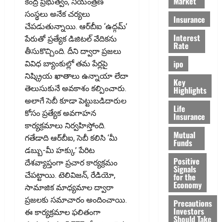
Market
కేంద్ర ప్రభుత్వం, నియంత్రణ
సంస్థలు అనేక చర్యలు
Insurance
చేపడుతున్నాయి. ఆర్‌బీఐ ‘ఉద్గమ్‌’
Interest
పేరుతో ప్రత్యేక డిజిటల్‌ వేదికను
Rate
తీసుకొచ్చింది. దీని ద్వారా ప్రజలు
ipo
వివిధ బ్యాంకుల్లో తమ పేర్లపై
నిష్క్రియ ఖాతాలు ఉన్నాయా లేదా
Key
తెలుసుకునే అవకాశం కల్పించారు.
Highlights
అలాగే సెబీ కూడా పెట్టుబడిదారుల
Life
కోసం ప్రత్యేక అవగాహన
Insurance
కార్యక్రమాలు నిర్వహిస్తోంది.
Mutual
గతేడాది ఆర్‌బీఐ, సెబీ కలిసి ‘మీ
Funds
డబ్బు-మీ హక్కు’ పేరిట
Positive
దేశవ్యాప్తంగా ప్రచార కార్యక్రమం
Signals
చేపట్టాయి. టెలివిజన్‌, రేడియో,
for the
Economy
సామాజిక మాధ్యమాల ద్వారా
ప్రజలకు సమాచారం అందించాయి.
Precautions
Investors
ఈ కార్యక్రమాల ఫలితంగా
Should Take