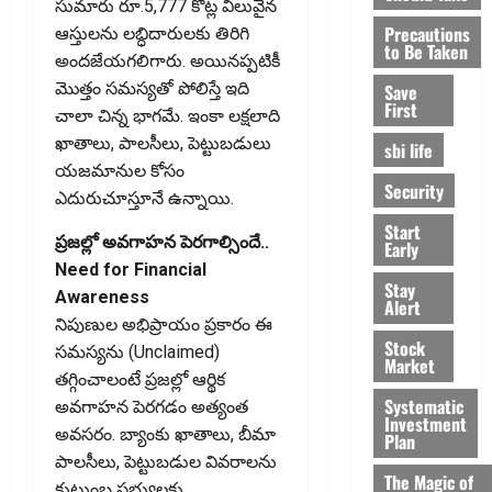
సుమారు రూ.5,777 కోట్ల విలువైన
Precautions
ఆస్తులను లబ్ధిదారులకు తిరిగి
to Be Taken
అందజేయగలిగారు. అయినప్పటికీ
మొత్తం సమస్యతో పోలిస్తే ఇది
Save
First
చాలా చిన్న భాగమే. ఇంకా లక్షలాది
ఖాతాలు, పాలసీలు, పెట్టుబడులు
sbi life
యజమానుల కోసం
Security
ఎదురుచూస్తూనే ఉన్నాయి.
Start
ప్రజల్లో అవగాహన పెరగాల్సిందే..
Early
Need for Financial
Stay
Awareness
Alert
నిపుణుల అభిప్రాయం ప్రకారం ఈ
Stock
సమస్యను (Unclaimed)
Market
తగ్గించాలంటే ప్రజల్లో ఆర్థిక
Systematic
అవగాహన పెరగడం అత్యంత
Investment
అవసరం. బ్యాంకు ఖాతాలు, బీమా
Plan
పాలసీలు, పెట్టుబడుల వివరాలను
The Magic of
కుటుంబ సభ్యులకు