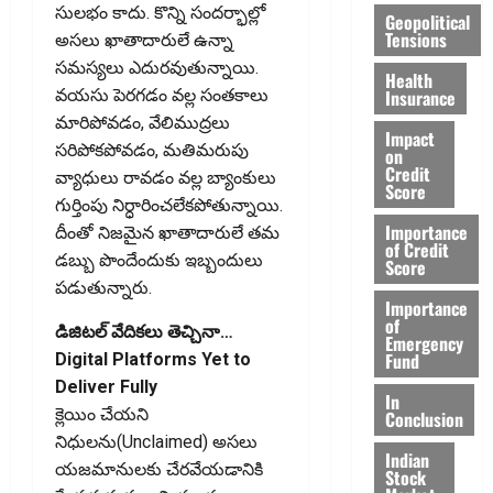
సులభం కాదు. కొన్ని సందర్భాల్లో
Geopolitical
Tensions
అసలు ఖాతాదారులే ఉన్నా
సమస్యలు ఎదురవుతున్నాయి.
Health
Insurance
వయసు పెరగడం వల్ల సంతకాలు
మారిపోవడం, వేలిముద్రలు
Impact
సరిపోకపోవడం, మతిమరుపు
on
Credit
వ్యాధులు రావడం వల్ల బ్యాంకులు
Score
గుర్తింపు నిర్ధారించలేకపోతున్నాయి.
Importance
దీంతో నిజమైన ఖాతాదారులే తమ
of Credit
డబ్బు పొందేందుకు ఇబ్బందులు
Score
పడుతున్నారు.
Importance
of
డిజిటల్‌ వేదికలు తెచ్చినా…
Emergency
Fund
Digital Platforms Yet to
Deliver Fully
In
క్లెయిం చేయని
Conclusion
నిధులను(Unclaimed) అసలు
Indian
యజమానులకు చేరవేయడానికి
Stock