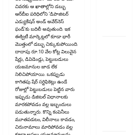
ఆఫర్ ఫర్
చివరకు ఆ ఖాతాల్లోని డబ్బు
సేల్ (OFS)
ఆర్‌బీఐ పరిధిలోని ‘డిపాజిటర్‌
ప్రభావంతో
ఎడ్యుకేషన్‌ అండ్‌ అవేర్‌నెస్‌
క్రాష్ అయిన
ఫండ్‌’కు బదిలీ అవుతుంది. ఇక
స్టాక్
ఈక్విటీ మార్కెట్లలో కూడా భారీ
మీ
మొత్తంలో డబ్బు చిక్కుకుపోయింది.
వెహిక‌ల్‌కు
దాదాపు రూ.10 వేల కోట్ల విలువైన
థర్డ్ పార్టీ
షేర్లు, డివిడెండ్లు, పెట్టుబడులు
ఇన్సూరెన్స్
యజమానుల జాడ లేక
లేకపోతే
నిలిచిపోయాయి. ఒకప్పుడు
పెట్రోల్
కాగితపు షేర్‌ సర్టిఫికెట్లు ఉండే
బంకులో ‘నో
రోజుల్లో పెట్టుబడులు పెట్టిన వారు
ఫ్యూయల్’!:
ఇప్పుడు డిజిటల్‌ విధానాలకు
కేంద్రానికి
మారకపోవడం వల్ల ఇబ్బందులు
సుప్రీం కోర్టు
పడుతున్నారు. కొన్ని కంపెనీలు
చారిత్రాత్మక
మూతపడటం, విలీనాలు కావడం,
ఆదేశాలు
చిరునామాలు మారిపోవడం వల్ల
కూడా అసలు యజమానులను