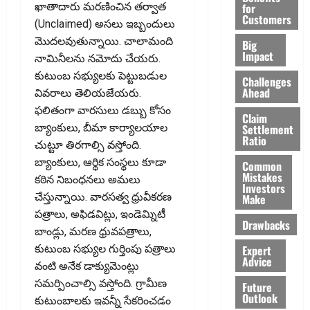
for
ఖాతాదారు మరణించిన తర్వాత
Customers
(Unclaimed) అసలు ఇబ్బందులు
మొదలవుతున్నాయి. చాలామంది
Big
Impact
నామినీలను నమోదు చేయరు.
కుటుంబ సభ్యులకు పెట్టుబడుల
Challenges
Ahead
వివరాలు తెలియజేయరు.
ఫలితంగా వారసులు డబ్బు కోసం
Claim
Settlement
బ్యాంకులు, బీమా కార్యాలయాల
Ratio
చుట్టూ తిరగాల్సి వస్తోంది.
బ్యాంకులు, ఆర్థిక సంస్థలు కూడా
Common
Mistakes
కఠిన నిబంధనలు అమలు
Investors
చేస్తున్నాయి. వారసత్వ ధ్రువీకరణ
Make
పత్రాలు, అఫిడవిట్లు, ఇండెమ్నిటీ
Drawbacks
బాండ్లు, మరణ ధ్రువపత్రాలు,
Expert
కుటుంబ సభ్యుల గుర్తింపు పత్రాలు
Advice
వంటి అనేక డాక్యుమెంట్లు
సమర్పించాల్సి వస్తోంది. గ్రామీణ
Future
Outlook
కుటుంబాలకు ఇవన్నీ సేకరించడం