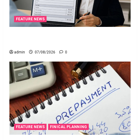
FEATURE NEWS
ఐటీఆర్‌లో తప్పులున్నాయా?.. ఇంకా అవకాశం ఉంది..!
Errors in Your ITR? There’s Still Time to Fix Them!
admin
07/08/2026
0
FEATURE NEWS
FINICAL PLANNING