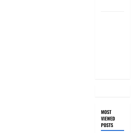
the Same
దీపావళి
2025: టాప్
15 స్టాక్
ఐడియాస్ ..
Diwali
2025: Top
15 Stock
Ideas
MOST
VIEWED
POSTS