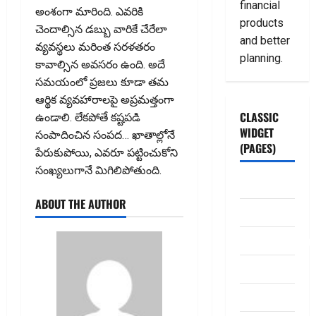
financial
అంశంగా మారింది. ఎవరికి
products
చెందాల్సిన డబ్బు వారికే చేరేలా
and better
వ్యవస్థలు మరింత సరళతరం
planning.
కావాల్సిన అవసరం ఉంది. అదే
సమయంలో ప్రజలు కూడా తమ
ఆర్థిక వ్యవహారాలపై అప్రమత్తంగా
CLASSIC
ఉండాలి. లేకపోతే కష్టపడి
WIDGET
సంపాదించిన సంపద… ఖాతాల్లోనే
(PAGES)
పేరుకుపోయి, ఎవరూ పట్టించుకోని
సంఖ్యలుగానే మిగిలిపోతుంది.
ABOUT US
ABOUT THE AUTHOR
Contact Us
dhanammoolam.
Disclaimer
HOME