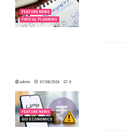
Personal
Loan..
FEATURE NEWS
Here’s What
FINICAL PLANNING
You Should
వ్యక్తిగత రుణం ముందే
Know
తీర్చేస్తున్నారా?.. ఈ
New
విషయాలు తప్పక
Changes
తెలుసుకోండి..! Prepaying
Effective
Your Personal Loan? Here’s
From 1st
What You Must Know
June 2024
admin
07/08/2026
0
జూన్ 1
నుంచి
అమ‌లు
కానున్న కొత్త
FEATURE NEWS
నిబంధ‌న‌లు
GIO ECONOMICS
ఇవే
గూగుల్ పే, ఫోన్ పే