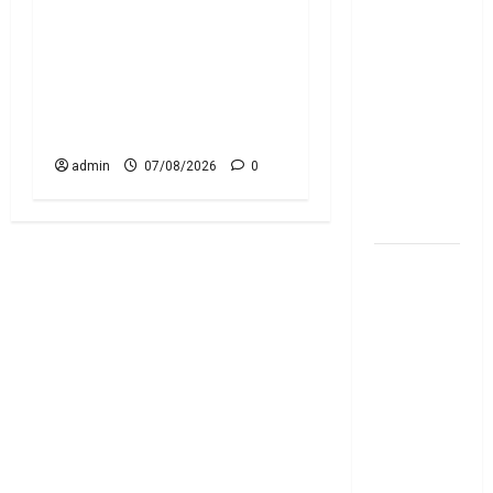
మేజిక్ ఆఫ్
వినియోగదారులకు షాక్..! UPI
థింకింగ్ బిగ్
లావాదేవీలపై చార్జీలు!! Shock
బుక్ స‌మ‌రీ
for Google Pay, PhonePe
తెలుగు the
Users! UPI Transactions May
magic of
Attract Charges
thinking big
book
admin
07/08/2026
0
summery
telugu
RBI రేటు
తగ్గించినప్పటికీ
మీ EMI
అలాగే
ఉందా..
Even After
RBI Rate
Cut, Is Your
EMI Still