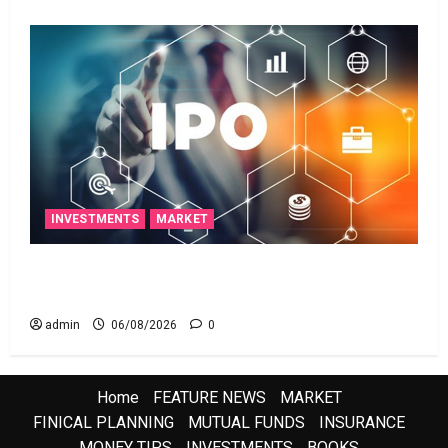
INVESTMENTS
MARKET
ఐపీఓ అప్‌డేట్స్: తొలి రోజే దూసుకెళ్లిన ఆర్‌డీ ఇండస్ట్రీస్..
మోల్బియో డయాగ్నస్టిక్స్ ప్రైస్ బ్యాండ్ ఖరారు!
admin
06/08/2026
0
Home
FEATURE NEWS
MARKET
FINICAL PLANNING
MUTUAL FUNDS
INSURANCE
MONEY TIPS
INVESTMENTS
BOOKS