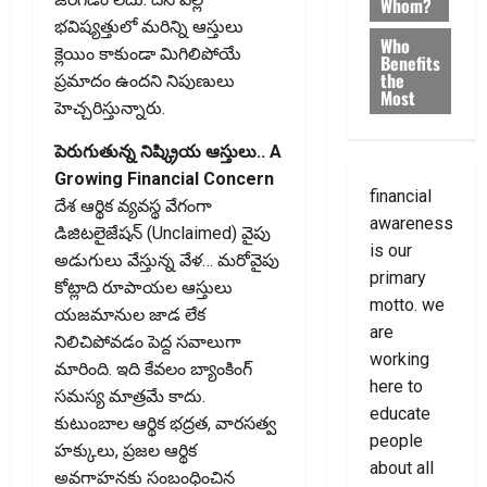
Whom?
భవిష్యత్తులో మరిన్ని ఆస్తులు
Who
క్లెయిం కాకుండా మిగిలిపోయే
Benefits
the
ప్రమాదం ఉందని నిపుణులు
Most
హెచ్చరిస్తున్నారు.
పెరుగుతున్న నిష్క్రియ ఆస్తులు.. A
Growing Financial Concern
financial
దేశ ఆర్థిక వ్యవస్థ వేగంగా
awareness
డిజిటలైజేషన్‌ (Unclaimed) వైపు
is our
అడుగులు వేస్తున్న వేళ… మరోవైపు
primary
కోట్లాది రూపాయల ఆస్తులు
motto. we
యజమానుల జాడ లేక
are
నిలిచిపోవడం పెద్ద సవాలుగా
working
మారింది. ఇది కేవలం బ్యాంకింగ్‌
here to
సమస్య మాత్రమే కాదు.
educate
కుటుంబాల ఆర్థిక భద్రత, వారసత్వ
people
హక్కులు, ప్రజల ఆర్థిక
about all
అవగాహనకు సంబంధించిన