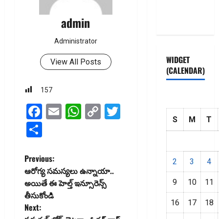
Privacy
Policy
admin
Administrator
WIDGET
View All Posts
(CALENDAR)
157
Facebook
Email
WhatsApp
Copy
Twitter
S
M
T
Link
Share
P
Previous:
2
3
4
ఆరోగ్య స‌మ‌స్య‌లు ఉన్నాయా..
o
అయితే ఈ హెల్త్ ఇన్సూరెన్స్
9
10
11
తీసుకోండి
s
16
17
18
Next: