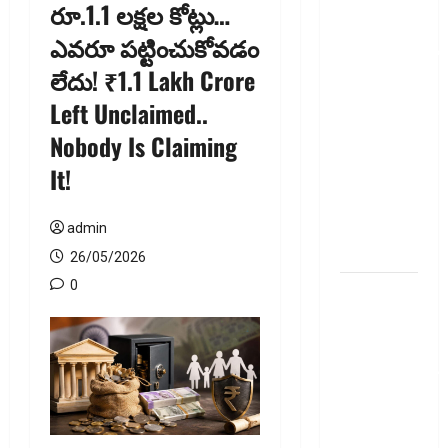
రూ.1.1 లక్షల కోట్లు…
ఐటీఆర్‌లో
ఎవరూ పట్టించుకోవడం
తప్పులున్నాయా?
లేదు! ₹1.1 Lakh Crore
ఇంకా
అవకాశం
Left Unclaimed..
ఉంది..!
Nobody Is Claiming
Errors in
It!
Your ITR?
There’s Still
Time to Fix
admin
Them!
26/05/2026
0
వ్యక్తిగత
రుణం
ముందే
తీర్చేస్తున్నారా?..
ఈ
విషయాలు
తప్పక