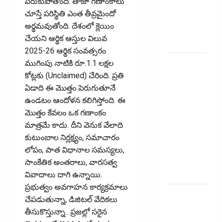
పేరుకుపోతోంది. తాజా గణాంకాలు
Users! UPI
చూస్తే పరిస్థితి ఎంత తీవ్రమైందో
Transactions
అర్థమవుతోంది. దేశంలో క్లెయిం
May Attract
చేయని ఆర్థిక ఆస్తుల విలువ
Charges
2025-26 ఆర్థిక సంవత్సరం
ఐపీఓ
ముగింపు నాటికి రూ.1.1 లక్షల
అప్‌డేట్స్:
కోట్లకు (Unclaimed) చేరింది. ప్రతి
తొలి రోజే
ఏడాది ఈ మొత్తం పెరుగుతూనే
దూసుకెళ్లిన
ఉండటం ఆందోళన కలిగిస్తోంది. ఈ
ఆర్‌డీ
మొత్తం కేవలం ఒక గణాంకం
ఇండస్ట్రీస్..
మాత్రమే కాదు. దీని వెనుక వేలాది
మోల్బియో
కుటుంబాల నిర్లక్ష్యం, సమాచారం
డయాగ్నస్టిక్స్
లోపం, పాత విధానాల సమస్యలు,
ప్రైస్ బ్యాండ్
సాంకేతిక అంతరాలు, వారసత్వ
ఖరారు!
వివాదాలు దాగి ఉన్నాయి.
ప్రభుత్వం అవగాహన కార్యక్రమాలు
అత్యుత్తమ
చేపడుతున్నా, డిజిటల్‌ వేదికలు
జీవిత బీమా
తీసుకొస్తున్నా.. ప్రజల్లో సరైన
పాలసీ కోసం