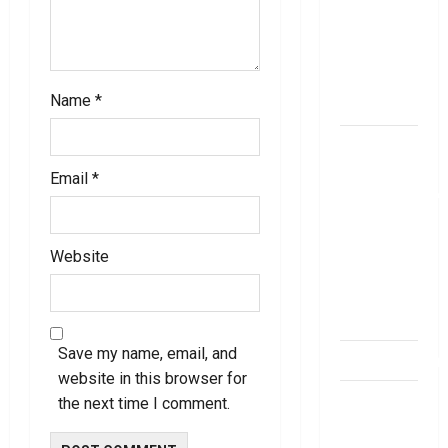
బ్యాంకుల్లో
మోసపోవ‌ద్దు..
జాగ్ర‌త్త‌ Be
careful in
Name
*
Banks
బ్యాంకు
అకౌంట్‌లో
Email
*
డ‌బ్బులేస్తున్నారా
deposit and
withdraw
Website
limit in
bank
account
Save my name, email, and
dhanammoolam.
website in this browser for
చిట్ ఫండ్‌,
the next time I comment.
Mutual