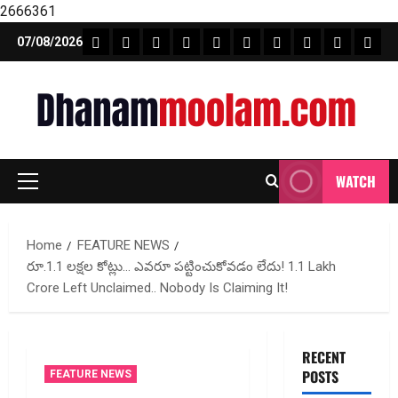
2666361
Skip
FEATURE NEWS
FINICAL PLANNING
MARKET
INVESTMENTS
NEWS
INSURANCE
MUTUAL FUND
MONEY TIP
BOOKS
Unca
07/08/2026
to
content
WATCH
Primary
Menu
Home
FEATURE NEWS
రూ.1.1 లక్షల కోట్లు… ఎవరూ పట్టించుకోవడం లేదు! ₹1.1 Lakh
Crore Left Unclaimed.. Nobody Is Claiming It!
RECENT
POSTS
FEATURE NEWS