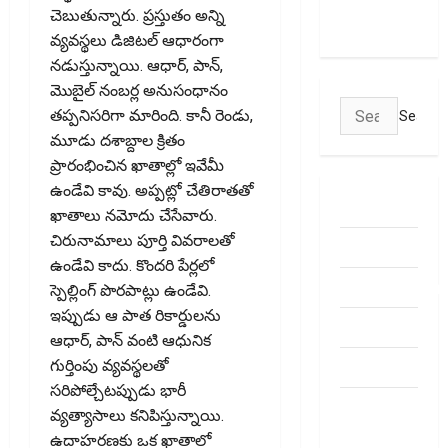
చెబుతున్నారు. ప్రస్తుతం అన్ని
Time
వ్యవస్థలు డిజిటల్‌ ఆధారంగా
నడుస్తున్నాయి. ఆధార్‌, పాన్‌,
మొబైల్‌ నంబర్ల అనుసంధానం
Search
తప్పనిసరిగా మారింది. కానీ రెండు,
for:
మూడు దశాబ్దాల క్రితం
ప్రారంభించిన ఖాతాల్లో ఇవేమీ
ఉండేవి కావు. అప్పట్లో చేతిరాతతో
ABOUT US
ఖాతాలు నమోదు చేసేవారు.
చిరునామాలు పూర్తి వివరాలతో
Contact Us
ఉండేవి కాదు. కొందరి పేర్లలో
dhanammoolam.
స్పెల్లింగ్‌ పొరపాట్లు ఉండేవి.
ఇప్పుడు ఆ పాత రికార్డులను
Disclaimer
ఆధార్‌, పాన్‌ వంటి ఆధునిక
HOME
గుర్తింపు వ్యవస్థలతో
సరిపోల్చేటప్పుడు భారీ
Privacy
వ్యత్యాసాలు కనిపిస్తున్నాయి.
Policy
ఉదాహరణకు ఒక ఖాతాలో