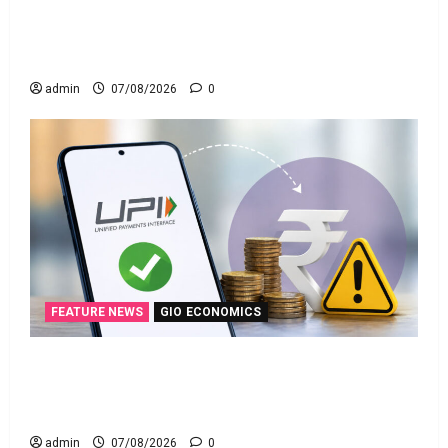
వ్యక్తిగత రుణం ముందే తీర్చేస్తున్నారా?.. ఈ విషయాలు
తప్పక తెలుసుకోండి..! Prepaying Your Personal Loan?
Here’s What You Must Know
admin
07/08/2026
0
FEATURE NEWS
GIO ECONOMICS
గూగుల్ పే, ఫోన్ పే వినియోగదారులకు షాక్..! UPI
లావాదేవీలపై చార్జీలు!! Shock for Google Pay, PhonePe
Users! UPI Transactions May Attract Charges
admin
07/08/2026
0