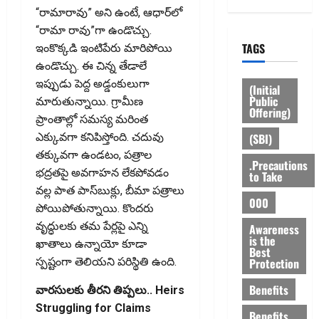
“రామారావు” అని ఉంటే, ఆధార్‌లో
“రామా రావు”గా ఉండొచ్చు.
TAGS
ఇంకొక్కడి ఇంటిపేరు మారిపోయి
ఉండొచ్చు. ఈ చిన్న తేడాలే
ఇప్పుడు పెద్ద అడ్డంకులుగా
(Initial
Public
మారుతున్నాయి. గ్రామీణ
Offering)
ప్రాంతాల్లో సమస్య మరింత
(SBI)
ఎక్కువగా కనిపిస్తోంది. చదువు
తక్కువగా ఉండటం, పత్రాల
.Precautions
భద్రతపై అవగాహన లేకపోవడం
to Take
వల్ల పాత పాస్‌బుక్లు, బీమా పత్రాలు
000
పోయిపోతున్నాయి. కొందరు
వృద్ధులకు తమ పేర్లపై ఎన్ని
Awareness
is the
ఖాతాలు ఉన్నాయో కూడా
Best
Protection
స్పష్టంగా తెలియని పరిస్థితి ఉంది.
Benefits
వారసులకు తీరని తిప్పలు.. Heirs
Struggling for Claims
Benefits