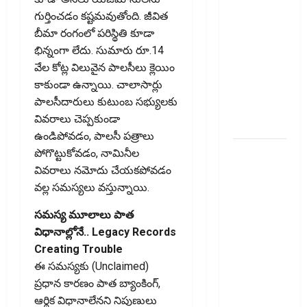
ఆదిత్య బిర్లా
గుర్తించడం కష్టమవుతోంది. జీవిత
‘యాక్టివ్
బీమా రంగంలో పరిస్థితి కూడా
యువ’:
భిన్నంగా లేదు. సుమారు రూ.14
ఆరోగ్యకరమైన
వేల కోట్ల విలువైన పాలసీలు క్లెయిం
జీవనశైలితో
కాకుండా ఉన్నాయి. చాలాసార్లు
100%
పాలసీదారులు కుటుంబ సభ్యులకు
ప్రీమియం
వివరాలు చెప్పకుండా
వాపస్!
ఉండిపోవడం, పాలసీ పత్రాలు
నాలుగోసారీ..
పోగొట్టుకోవడం, నామినీల
వడ్డీరేట్లను
వివరాలు నమోదు చేయకపోవడం
మార్చని
వల్ల సమస్యలు వస్తున్నాయి.
ఆర్‌బీఐ..
సమస్య మూలాలు పాత
RBI Holds
విధానాల్లోనే.. Legacy Records
Interest
Creating Trouble
Rates
ఈ సమస్యకు (Unclaimed)
Steady for
ప్రధాన కారణం పాత బ్యాంకింగ్‌,
the Fourth
ఆర్థిక విధానాలేనని నిపుణులు
Consecutive