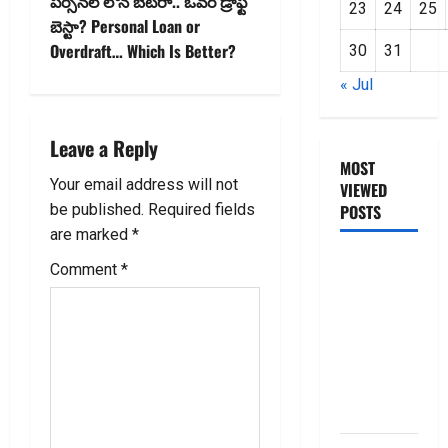
t
పర్సనల్ లోన్ బెటరా.. ఓవర్ డ్రాఫ్ట్
23
24
25
బెస్టా? Personal Loan or
n
Overdraft… Which Is Better?
30
31
a
« Jul
v
Leave a Reply
i
MOST
Your email address will not
VIEWED
g
be published.
Required fields
POSTS
are marked
*
a
జీరో టు వ‌న్
Comment
*
బుక్ స‌మ‌రీ
t
తెలుగు
i
ZERO TO
ONE book
o
summery
telugu
n