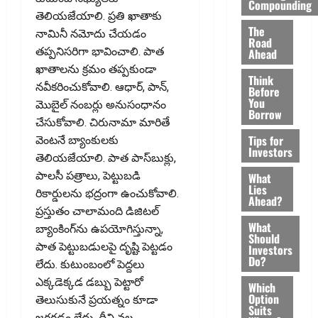
Compounding
తెలియజేయాలి. ప్రతి ఖాతాకు
The
నామినీ నమోదు చేయడం
Road
తప్పనిసరిగా భావించాలి. పాత
Ahead
ఖాతాలను క్రమం తప్పకుండా
Think
నవీకరించుకోవాలి. ఆధార్‌, పాన్‌,
Before
You
మొబైల్‌ నంబర్లు అనుసంధానం
Borrow
చేసుకోవాలి. చిరునామా మారితే
Tips for
వెంటనే బ్యాంకులకు
Investors
తెలియజేయాలి. పాత పాస్‌బుక్లు,
పాలసీ పత్రాలు, పెట్టుబడి
What
Lies
రికార్డులను భద్రంగా ఉంచుకోవాలి.
Ahead?
ప్రస్తుతం చాలామంది డిజిటల్‌
What
బ్యాంకింగ్‌ను ఉపయోగిస్తున్నా,
Should
పాత పెట్టుబడులపై దృష్టి పెట్టడం
Investors
Do?
లేదు. కుటుంబంలో పెద్దలు
ఎక్కడెక్కడ డబ్బు పెట్టారో
Which
Option
తెలుసుకునే ప్రయత్నం కూడా
Suits
జరగడం లేదు. దీని వల్ల