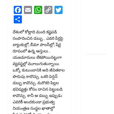
తెలుసుకోండి..!
Facebook
Email
WhatsApp
Copy
Twitter
Prepaying
Link
Share
Your
Personal
Loan?
దేశంలో కోట్లాది మంది కష్టపడి
Here’s What
సంపాదించిన డబ్బు… ఎవరి పేర్లపై
You Must
బ్యాంకుల్లో, బీమా పాలసీల్లో, షేర్ల
Know
రూపంలో ఉన్న ఆస్తులు…
యజమానులు లేకపోయినట్టుగా
గూగుల్ పే,
వ్యవస్థల్లో మూలుగుతున్నాయి.
ఫోన్ పే
ఒక్కో కుటుంబానికి అది జీవితకాల
వినియోగదారులక
పొదుపు కావొచ్చు. ఒకరి పెన్షన్‌
షాక్..! UPI
డబ్బు కావొచ్చు. మరొకరి పిల్లల
లావాదేవీలపై
భవిష్యత్తు కోసం దాచిన పెట్టుబడి
చార్జీలు!!
కావొచ్చు. కానీ ఆ డబ్బు ఇప్పుడు
Shock for
ఎవరికీ అందకుండా ప్రభుత్వ
Google Pay,
నియంత్రణ సంస్థల ఖాతాల్లో
PhonePe