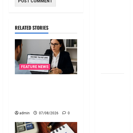
Fund SIP లో
ఏది అధిక
లాభ‌దాయకం
Chit Funds
RELATED STORIES
vs Mutual
Fund SIP..
Which is
the Better
Investment
Option
FEATURE NEWS
పర్సనల్
ఐటీఆర్‌లో తప్పులున్నాయా?..
లోన్
ఇంకా అవకాశం ఉంది..! Errors
తీసుకోవాల‌నుకుం
in Your ITR? There’s Still
అయితే ఈ
Time to Fix Them!
విషయాలు
admin
07/08/2026
0
తెలుసుకోండి!
Thinking of
Taking a