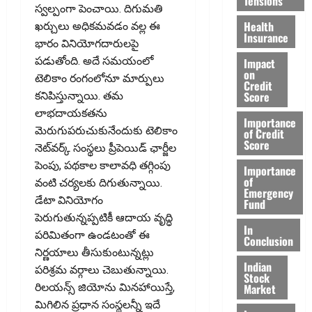
Tensions
స్వల్పంగా పెంచాయి. దిగుమతి
Health
ఖర్చులు అధికమవడం వల్ల ఈ
Insurance
భారం వినియోగదారులపై
పడుతోంది. అదే సమయంలో
Impact
on
టెలికాం రంగంలోనూ మార్పులు
Credit
Score
కనిపిస్తున్నాయి. తమ
లాభదాయకతను
Importance
మెరుగుపరుచుకునేందుకు టెలికాం
of Credit
Score
నెట్‌వర్క్‌ సంస్థలు ప్రీపెయిడ్‌ ఛార్జీల
పెంపు, పథకాల కాలావధి తగ్గింపు
Importance
of
వంటి చర్యలకు దిగుతున్నాయి.
Emergency
డేటా వినియోగం
Fund
పెరుగుతున్నప్పటికీ ఆదాయ వృద్ధి
In
పరిమితంగా ఉండటంతో ఈ
Conclusion
నిర్ణయాలు తీసుకుంటున్నట్లు
Indian
పరిశ్రమ వర్గాలు చెబుతున్నాయి.
Stock
Market
రిలయన్స్‌ జియోను మినహాయిస్తే,
మిగిలిన ప్రధాన సంస్థలన్నీ ఇదే