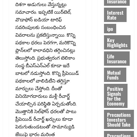
Insurance
దిశగా అడుగులు వేస్తున్నట్లు
Interest
సమాచారం. ఇప్పటికే యిర్‌టెల్‌,
Rate
వొడాఫోన్‌ ఐడియా టారిఫ్‌
సవరింపులకు సంబంధించిన
ipo
వివరాలను ప్రకటిస్తున్నాయి. కొన్ని
Key
పథకాల ధరలు పెరగగా, మరికొన్ని
Highlights
ప్లాన్‌లలో కాలావధిని తగ్గించినట్లు
Life
తెలుస్తోంది. ప్రభుత్వరంగ టెలికాం
Insurance
సంస్థ బీఎస్‌ఎన్‌ఎల్‌ కూడా ఇదే
Mutual
బాటలో నడుస్తోంది. కొన్ని ప్రీపెయిడ్‌
Funds
పథకాలలో వాలిడిటీని తగ్గిస్తూ
Positive
మార్పులు చేస్తోంది. దీంతో
Signals
వినియోగదారులు మళ్లీ రీచార్జ్‌
for the
Economy
చేయాల్సిన పరిస్థితి ఏర్పడుతోంది.
మొత్తానికి సెల్‌ఫోన్‌ ధరలతో పాటు
Precautions
Investors
ప్రీపెయిడ్‌ రీచార్జ్‌ ఖర్చులు కూడా
Should Take
పెరుగుతుండటంతో సామాన్యుడి
జేబుపై భారం మరింత
Precautions