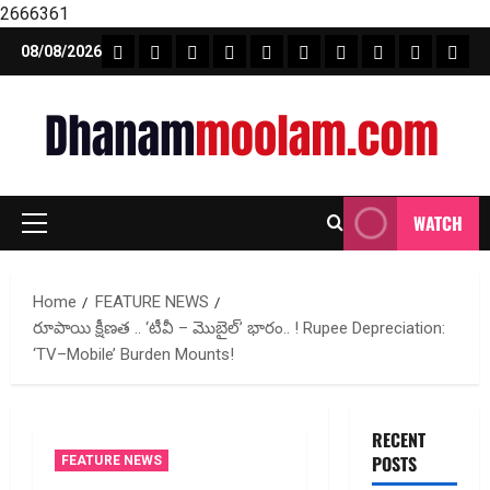
2666361
Skip
FEATURE NEWS
FINICAL PLANNING
MARKET
INVESTMENTS
NEWS
INSURANCE
MUTUAL FUND
MONEY TIP
BOOKS
Unca
08/08/2026
to
content
WATCH
Primary
Menu
Home
FEATURE NEWS
రూపాయి క్షీణత .. ‘టీవీ – మొబైల్‌’ భారం.. ! Rupee Depreciation:
‘TV–Mobile’ Burden Mounts!
RECENT
POSTS
FEATURE NEWS