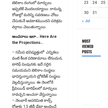
23
24
25
టెలికాం రంగంలో మార్పులు
ఇప్పటికే మొదలయ్యాయి. రానున్న
30
31
రోజుల్లో మరిన్ని సవరణలు చోటు
« Jul
చేసుకునే అవకాశముందని పరిశ్రమ
వర్గాలు చెబుతున్నాయి.
అంచనాలు ఇలా… Here Are
MOST
the Projections…
VIEWED
POSTS
– సమీప భవిష్యత్తులో ఎన్నికలు
వంటి కీలక పరిణామాలు లేనందున,
జీరో టు వ‌న్
టారిఫ్‌ పెంపునకు ఇదే సరైన
బుక్ స‌మ‌రీ
సమయమని టెలికాం సంస్థలు
తెలుగు
భావిస్తున్నాయని బ్రోకరేజ్‌ సంస్థలు
ZERO TO
వెల్ల‌డిస్తున్నాయి. ఈ నెలలోనే
ONE book
ప్రీపెయిడ్‌ టారిఫ్‌లలో మార్పులు
summery
రావచ్చని అంచనా వేస్తున్నాయి.
telugu
– నెలవారీ అపరిమిత కాల్స్‌,
రోజుకు 1.5 జీబీ డేటా అందించే