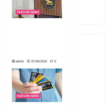
withdraw
limit in
FEATURE NEWS
bank
account
రికవరీ ఏజెంట్లపై ఆర్‌బీఐ
dhanammoolam.
కొరడా..! జనవరి 1 నుంచి కొత్త
నిబంధనలు అమలు.. RBI
చిట్ ఫండ్‌,
Cracks Down on Recovery
Mutual
Agents.. New Rules from
Fund SIP లో
January 1
ఏది అధిక
admin
07/08/2026
0
లాభ‌దాయకం
Chit Funds
vs Mutual
Fund SIP..
Which is
the Better
FEATURE NEWS
Investment
Option