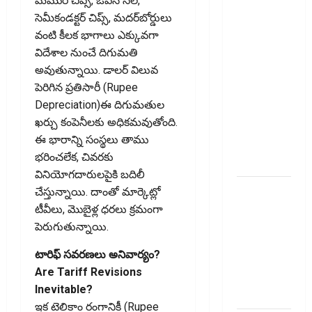
మెమొరీ చిప్స్‌, ఓపెన్‌ సెల్‌,
కొత్త
సెమీకండక్టర్‌ చిప్స్‌, మదర్‌బోర్డులు
నిబంధనలు
వంటి కీలక భాగాలు ఎక్కువగా
ఇవే!! Pay
విదేశాల నుంచే దిగుమతి
Income Tax
అవుతున్నాయి. డాలర్‌ విలువ
with Your
పెరిగిన ప్రతిసారీ (Rupee
Credit
Depreciation)ఈ దిగుమతుల
Card!
ఖర్చు కంపెనీలకు అధికమవుతోంది.
Here’s What
ఈ భారాన్ని సంస్థలు తాము
the New
భరించలేక, చివరకు
Rules Say
వినియోగదారులపైకి బదిలీ
చిన్న
చేస్తున్నాయి. దాంతో మార్కెట్లో
మదుపర్లకు
టీవీలు, మొబైళ్ల ధరలు క్రమంగా
బిగ్ రిలీఫ్:
పెరుగుతున్నాయి.
రీట్‌, ఇన్విట్
టారిఫ్ స‌వ‌ర‌ణ‌లు అనివార్యం?
పన్ను
Are Tariff Revisions
మార్పులు
Inevitable?
ఇవే!
ఇక టెలికాం రంగానికీ (Rupee