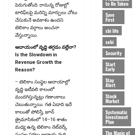
to Be Taken
పెరుగుతోంది. రానున్న రోజుల్లో
టారిఫ్‌లపై మరిన్ని మార్పులు చోటు
Save
First
చేసుకునే అవకాశం ఉందని
టెలికాం వర్గాలు అంచనా
sbi life
వేస్తున్నాయి.
sebi
ఆదాయంలో వృద్ధి తగ్గడం వల్లేనా?
Security
Is the Slowdown in
Revenue Growth the
Start
Early
Reason?
Stay
– టెలికాం సంస్థల ఆదాయాల్లో
Alert
వృద్ధి ఇటీవలి కాలంలో
Stock
మందగిస్తున్నట్లు గణాంకాలు
Market
చెబుతున్నాయి. గత ఏడాది ఇదే
Systematic
కాలంతో పోలిస్తే, జూన్‌
Investment
త్రైమాసికంలో 14–16 శాతం
Plan
మధ్య ఉన్న టెలికాం నెట్‌వర్క్‌
The Magic of
సంస్థల సగటు ఆదాయ వృద్ధి,