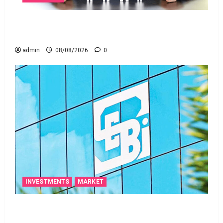
జీవిత బీమా ప్రీమియం గడువు దాటితే ఏమవుతుంది?
ఒక చిన్న నిర్లక్ష్యంతో ల‌క్ష‌లు కోల్పోతామా?
admin
08/08/2026
0
INVESTMENTS
MARKET
స్టాక్‌ ఎక్స్ఛేంజీలు, క్లియరింగ్‌ కార్పొరేషన్లకు విడివిడిగా సెబీ
కొత్త నిబంధనలు