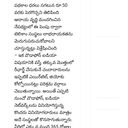
బ్యాంకుల్లో
పథకాల ధరలు సగటున రూ.50
మోసపోవ‌ద్దు..
వరకు పెరగొచ్చని తెలిపింది.
జాగ్ర‌త్త‌ Be
ఆదాయ వృద్ధి మందగించిన
careful in
నేపథ్యంలో ఈ పెంపు ద్వారా
Banks
టెలికాం సంస్థలు లాభదాయకతను
మెరుగుపరుచుకోవాలని
బ్యాంకు
చూస్తున్నట్లు విశ్లేషించింది.
అకౌంట్‌లో
– ఇక వొడాఫోన్‌ ఐడియా
డ‌బ్బులేస్తున్నారా
విషయానికి వస్తే, తక్కువ మొత్తంలో
deposit and
రీఛార్జ్‌ చేసుకునే చందాదారులను
withdraw
ఇప్పటికే ఎయిర్‌టెల్‌, జియోకు
limit in
కోల్పోయినట్లు పరిశ్రమ వర్గాలు
bank
చెబుతున్నాయి. అయితే ఎప్పటి
account
నుంచో వొడాఫోన్‌, ఐడియా
dhanammoolam.
నెట్‌వర్క్‌లను వినియోగిస్తున్న
కొందరు వినియోగదారులు మాత్రం
చిట్ ఫండ్‌,
అదే సంస్థలతో కొనసాగుతున్నారు.
Mutual
వీరిలో ఎక్కువ మంది 365 రోజుల