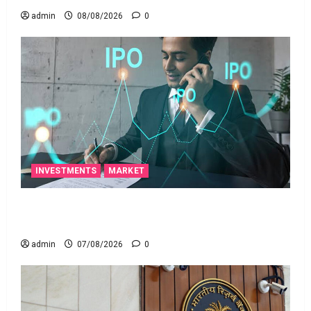
admin
08/08/2026
0
INVESTMENTS
MARKET
టెక్నోక్రాఫ్ట్ వెంచర్స్ ఐపీఓ: షార్ట్ టర్మ్ ఇన్‌వెస్టర్లు అప్లై
చేయవచ్చా?
admin
07/08/2026
0