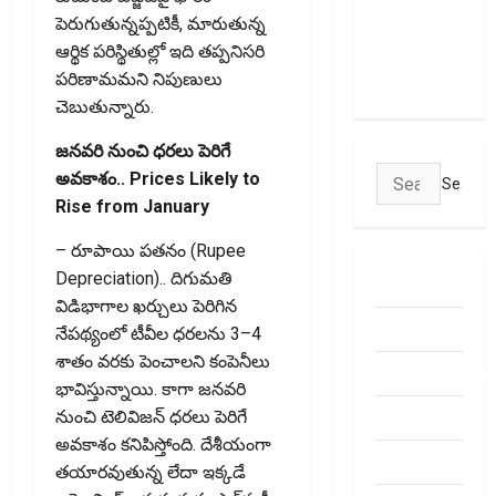
Transactions
పెరుగుతున్నప్పటికీ, మారుతున్న
May Attract
ఆర్థిక పరిస్థితుల్లో ఇది తప్పనిసరి
Charges
పరిణామమని నిపుణులు
చెబుతున్నారు.
జ‌న‌వ‌రి నుంచి ధ‌ర‌లు పెరిగే
Search
అవ‌కాశం.. Prices Likely to
for:
Rise from January
– రూపాయి ప‌త‌నం (Rupee
Depreciation).. దిగుమతి
ABOUT US
విడిభాగాల ఖర్చులు పెరిగిన
Contact Us
నేప‌థ్యంలో టీవీల ధరలను 3–4
శాతం వరకు పెంచాలని కంపెనీలు
dhanammoolam.
భావిస్తున్నాయి. కాగా జనవరి
Disclaimer
నుంచి టెలివిజన్‌ ధరలు పెరిగే
అవకాశం కనిపిస్తోంది. దేశీయంగా
HOME
తయారవుతున్న లేదా ఇక్కడే