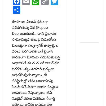
Facebook
Email
WhatsApp
Copy
Twitter
టెక్నోక్రాఫ్ట్
Link
వెంచర్స్
Share
ఐపీఓ: షార్ట్
టర్మ్
రూపాయి విలువ క్రమంగా
ఇన్‌వెస్టర్లు
పడిపోతున్న వేళ (Rupee
అప్లై
Depreciation)… దాని ప్రభావం
చేయవచ్చా?
సామాన్యుడి జేబుపై ప‌డుతోంది.
ముఖ్యంగా ఎలక్ట్రానిక్‌ ఉత్పత్తుల
రికవరీ
ధరలు పెరగడానికి ఇదే ప్రధాన
ఏజెంట్లపై
కారణంగా మారింది. దిగుమతులపై
ఆర్‌బీఐ
ఆధారపడే ఈ రంగంలో డాలర్‌ ధర
కొరడా..!
పెరగడం వల్ల తయారీ ఖర్చులు
జనవరి 1
అధికమవుతున్నాయి. ఈ
నుంచి కొత్త
పరిస్థితుల్లో తమ ఆదాయాన్ని
నిబంధనలు
పెంచుకునే దిశగా ఆయా సంస్థ‌లు
అమలు..
అడుగులు వేస్తున్నాయి. టీవీ,
RBI Cracks
మొబైల్‌ ధరలు పెరగడం, రీచార్జ్‌
Down on
ఖర్చులు అధికం కావడం వల్ల