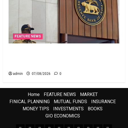
FEATURE NEWS
రికవరీ ఏజెంట్లపై ఆర్‌బీఐ కొరడా..! జనవరి 1 నుంచి కొత్త
నిబంధనలు అమలు.. RBI Cracks Down on Recovery
Agents.. New Rules from January 1
admin
07/08/2026
0
Home
FEATURE NEWS
MARKET
FINICAL PLANNING
MUTUAL FUNDS
INSURANCE
MONEY TIPS
INVESTMENTS
BOOKS
GIO ECONOMICS