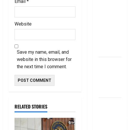
Email
*
జీరో టు వ‌న్
బుక్ స‌మ‌రీ
తెలుగు
Website
ZERO TO
ONE book
summery
telugu
Save my name, email, and
website in this browser for
బ్యాంకుల్లో
the next time I comment.
మోసపోవ‌ద్దు..
జాగ్ర‌త్త‌ Be
careful in
Banks
బ్యాంకు
RELATED STORIES
అకౌంట్‌లో
డ‌బ్బులేస్తున్నారా
deposit and