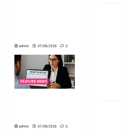
క్రెడిట్‌ కార్డుతోనూ ఇన్‌కమ్‌
టాక్స్‌ చెల్లించొచ్చు..! కొత్త
పర్సనల్
నిబంధనలు ఇవే!! Pay Income
లోన్
Tax with Your Credit Card!
తీసుకోవాల‌నుకుం
Here’s What the New Rules
అయితే ఈ
Say
విషయాలు
తెలుసుకోండి!
admin
07/08/2026
0
Thinking of
Taking a
Personal
Loan..
Here’s What
FEATURE NEWS
You Should
Know
ఐటీఆర్‌లో తప్పులున్నాయా?..
ఇంకా అవకాశం ఉంది..! Errors
New
in Your ITR? There’s Still
Changes
Time to Fix Them!
Effective
admin
07/08/2026
0
From 1st