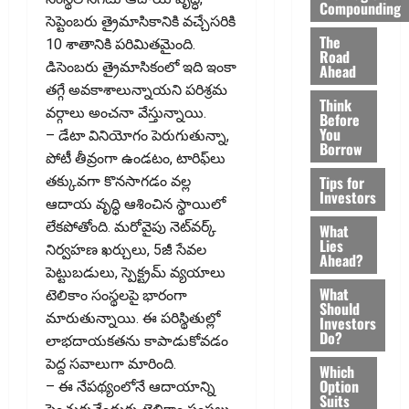
Compounding
సెప్టెంబరు త్రైమాసికానికి వచ్చేసరికి
The
10 శాతానికి పరిమితమైంది.
Road
డిసెంబరు త్రైమాసికంలో ఇది ఇంకా
Ahead
తగ్గే అవకాశాలున్నాయని పరిశ్రమ
Think
వర్గాలు అంచనా వేస్తున్నాయి.
Before
You
– డేటా వినియోగం పెరుగుతున్నా,
Borrow
పోటీ తీవ్రంగా ఉండటం, టారిఫ్‌లు
Tips for
తక్కువగా కొనసాగడం వల్ల
Investors
ఆదాయ వృద్ధి ఆశించిన స్థాయిలో
లేకపోతోంది. మరోవైపు నెట్‌వర్క్‌
What
Lies
నిర్వహణ ఖర్చులు, 5జీ సేవల
Ahead?
పెట్టుబడులు, స్పెక్ట్రమ్‌ వ్యయాలు
What
టెలికాం సంస్థలపై భారంగా
Should
మారుతున్నాయి. ఈ పరిస్థితుల్లో
Investors
Do?
లాభదాయకతను కాపాడుకోవడం
పెద్ద సవాలుగా మారింది.
Which
Option
– ఈ నేపథ్యంలోనే ఆదాయాన్ని
Suits