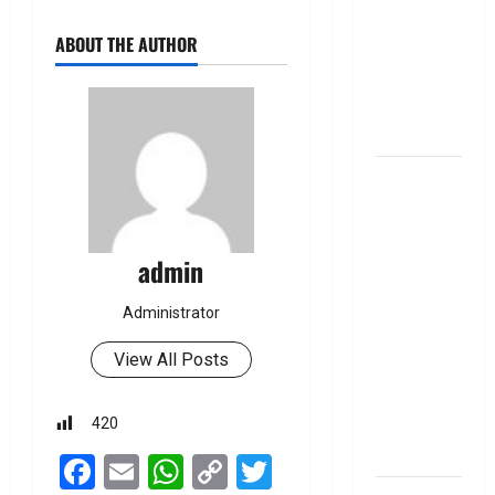
Personal
ABOUT THE AUTHOR
Loan..
Here’s What
You Should
Know
New
Changes
Effective
From 1st
admin
June 2024
జూన్ 1
Administrator
నుంచి
View All Posts
అమ‌లు
కానున్న కొత్త
నిబంధ‌న‌లు
420
ఇవే
Facebook
Email
WhatsApp
Copy
Twitter