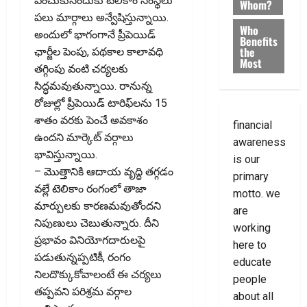
పెంచుకునేందుకు టెలికాం సంస్థలు
Whom?
పలు మార్గాలు అన్వేషిస్తున్నాయి.
Who
అందులో భాగంగానే ప్రీపెయిడ్‌
Benefits
the
ఛార్జీల పెంపు, పథకాల కాలావధి
Most
తగ్గింపు వంటి చర్యలకు
సిద్ధమవుతున్నాయి. రానున్న
రోజుల్లో ప్రీపెయిడ్‌ టారిఫ్‌లను 15
శాతం వరకు పెంచే అవకాశం
financial
ఉందని మార్కెట్‌ వర్గాలు
awareness
భావిస్తున్నాయి.
is our
– మొత్తానికి ఆదాయ వృద్ధి తగ్గ‌డం
primary
వ‌ల్లే టెలికాం రంగంలో తాజా
motto. we
మార్పులకు కారణమవుతోందని
are
నిపుణులు చెబుతున్నారు. దీని
working
ప్రభావం వినియోగదారులపై
here to
పడుతున్నప్పటికీ, రంగం
educate
నిలదొక్కుకోవాలంటే ఈ చర్యలు
people
తప్పవని పరిశ్రమ వర్గాల
about all