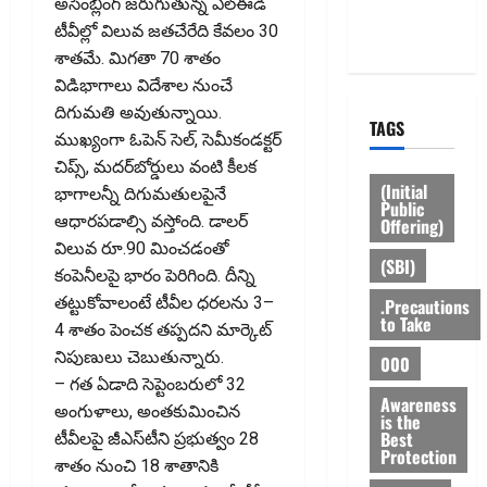
అసెంబ్లింగ్‌ జరుగుతున్న ఎల్‌ఈడీ
Privacy
టీవీల్లో విలువ జతచేరేది కేవలం 30
Policy
శాతమే. మిగతా 70 శాతం
విడిభాగాలు విదేశాల నుంచే
దిగుమతి అవుతున్నాయి.
TAGS
ముఖ్యంగా ఓపెన్‌ సెల్‌, సెమీకండక్టర్‌
చిప్స్‌, మదర్‌బోర్డులు వంటి కీలక
(Initial
భాగాలన్నీ దిగుమతులపైనే
Public
ఆధారపడాల్సి వస్తోంది. డాలర్‌
Offering)
విలువ రూ.90 మించడంతో
(SBI)
కంపెనీలపై భారం పెరిగింది. దీన్ని
తట్టుకోవాలంటే టీవీల ధరలను 3–
.Precautions
to Take
4 శాతం పెంచక తప్పదని మార్కెట్
నిపుణులు చెబుతున్నారు.
000
– గత ఏడాది సెప్టెంబరులో 32
Awareness
అంగుళాలు, అంతకుమించిన
is the
Best
టీవీలపై జీఎస్‌టీని ప్రభుత్వం 28
Protection
శాతం నుంచి 18 శాతానికి