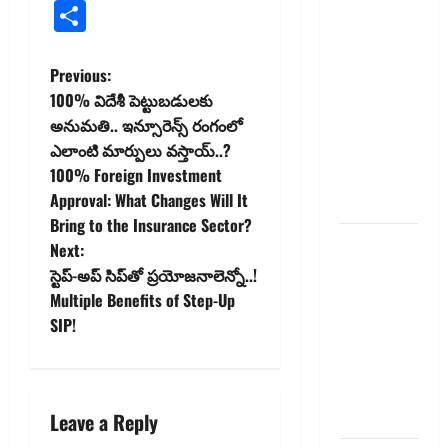
మేజిక్ ఆఫ్
Link
Share
థింకింగ్ బిగ్
బుక్ స‌మ‌రీ
P
Previous:
తెలుగు the
100% విదేశీ పెట్టుబడులకు
magic of
o
అనుమతి.. ఇన్సూరెన్స్ రంగంలో
thinking big
ఎలాంటి మార్పులు వస్తాయ్..?
book
s
100% Foreign Investment
summery
t
Approval: What Changes Will It
telugu
Bring to the Insurance Sector?
n
దీపావళి
Next:
2025: టాప్
స్టెప్‌-అప్ సిప్‌తో ప్ర‌యోజ‌నాలెన్నో..!
a
15 స్టాక్
Multiple Benefits of Step-Up
ఐడియాస్ ..
v
SIP!
Diwali
i
2025: Top
15 Stock
g
Ideas
Leave a Reply