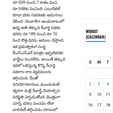
రూ.509 నుంచి 7 శాతం పెంచి
Privacy
రూ.548కు పెంచింది. ఎయిర్‌టెల్‌
Policy
కూడా ధరల సవరణకు అడుగులు
వేసింది. నెలవారీగా అందుబాటులో
ఉన్న అతి తక్కువ రీఛార్జి పథకం
WIDGET
ధరను రూ.189 నుంచి రూ.10
(CALENDAR)
పెంచి కొత్త ధరను అమలు చేస్తోంది.
ఇక ప్రభుత్వరంగ సంస్థ
బీఎస్‌ఎన్‌ఎల్‌ మాత్రం ఇప్పటివరకు
ఛార్జీలు పెంచలేదు. అయితే తక్కువ
S
M
T
ధరలో లభిస్తున్న కొన్ని రీఛార్జి
పథకాల కాల వ్య‌వ‌ధులను
తగ్గించింది. దీంతో
2
3
4
వినియోగదారులు ముందుకంటే
త్వరగా మళ్లీ రీఛార్జ్‌ చేయాల్సిన
9
10
11
పరిస్థితి ఏర్పడుతోంది. మొత్తంగా
చూస్తే, ధరలు పెంచడం లేదా
16
17
18
వాలిడిటీ తగ్గించడం రూపంలో