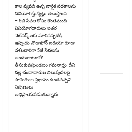
Fund SIP లో
కాల వ్య‌వ‌ధి ఉన్న వార్షిక పథకాలను
ఏది అధిక
వినియోగిస్తున్నట్లు తెలుస్తోంది.
లాభ‌దాయకం
– 5జీ సేవల కోసం కొంతమంది
Chit Funds
వినియోగదారులు ఇతర
vs Mutual
నెట్‌వర్క్‌లకు మారినప్పటికీ,
Fund SIP..
ఇప్పుడు వొడాఫోన్‌ ఐడియా కూడా
Which is
దశలవారీగా 5జీ సేవలను
the Better
అందుబాటులోకి
Investment
తీసుకువస్తుండటం గమనార్హం. దీని
Option
వల్ల చందాదారుల నిలుపుదలపై
పర్సనల్
సానుకూల ప్రభావం ఉండవచ్చని
లోన్
నిపుణులు
తీసుకోవాల‌నుకుం
అభిప్రాయపడుతున్నారు.
అయితే ఈ
విషయాలు
తెలుసుకోండి!
Thinking of
Taking a