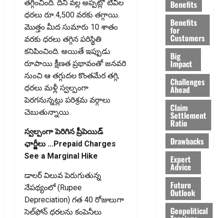
తగ్గించింది. దీని వల్ల అప్పట్లో టీవీల
Benefits
ధరలు రూ.4,500 వరకు తగ్గాయి.
Benefits
మొత్తం మీద సుమారు 10 శాతం
for
Customers
వరకు ధరలు తగ్గిన పరిస్థితి
కనిపించింది. అయితే ఇప్పుడు
Big
Impact
రూపాయి క్షీణత ప్రభావంతో జనవరి
నుంచి ఆ తగ్గుదల కొంతమేర తగ్గి,
Challenges
ధరలు మళ్లీ స్వల్పంగా
Ahead
పెరగనున్నట్లు పరిశ్రమ వర్గాలు
Claim
చెబుతున్నాయి.
Settlement
Ratio
స్వ‌ల్పంగా పెరిగిన ప్రీపెయిడ్‌
Drawbacks
ఛార్జీలు …Prepaid Charges
See a Marginal Hike
Expert
Advice
డాలర్‌ విలువ పెరుగుతున్న
Future
నేపథ్యంలో (Rupee
Outlook
Depreciation) గత 40 రోజులుగా
Geopolitical
సెల్‌ఫోన్‌ ధరలను కంపెనీలు