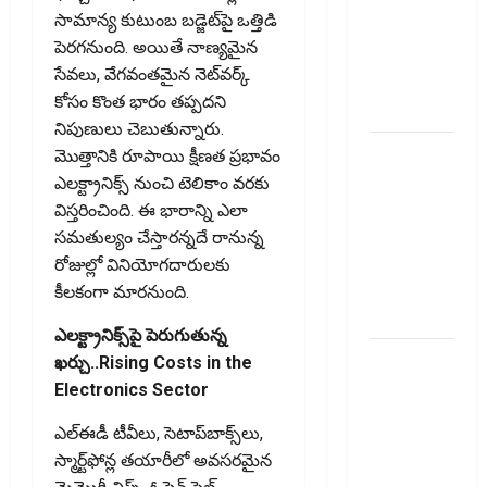
Recovery
సామాన్య కుటుంబ బడ్జెట్‌పై ఒత్తిడి
Agents..
పెరగ‌నుంది. అయితే నాణ్యమైన
New Rules
సేవలు, వేగవంతమైన నెట్‌వర్క్‌
from
కోసం కొంత భారం తప్పదని
January 1
నిపుణులు చెబుతున్నారు.
మీ ఎల్‌ఐసీ
మొత్తానికి రూపాయి క్షీణత ప్రభావం
పాలసీ
ఎలక్ట్రానిక్స్‌ నుంచి టెలికాం వరకు
నంబర్
విస్తరించింది. ఈ భారాన్ని ఎలా
పోయిందా?
సమతుల్యం చేస్తారన్నదే రానున్న
ఆన్‌లైన్‌లో
రోజుల్లో వినియోగదారులకు
సులభంగా
కీలకంగా మారనుంది.
తెలుసుకోండిలా!
ఎలక్ట్రానిక్స్‌పై పెరుగుతున్న
క్రెడిట్‌
ఖర్చు..Rising Costs in the
కార్డుతోనూ
Electronics Sector
ఇన్‌కమ్‌
ఎల్‌ఈడీ టీవీలు, సెటాప్‌బాక్స్‌లు,
టాక్స్‌
స్మార్ట్‌ఫోన్ల తయారీలో అవసరమైన
చెల్లించొచ్చు..!