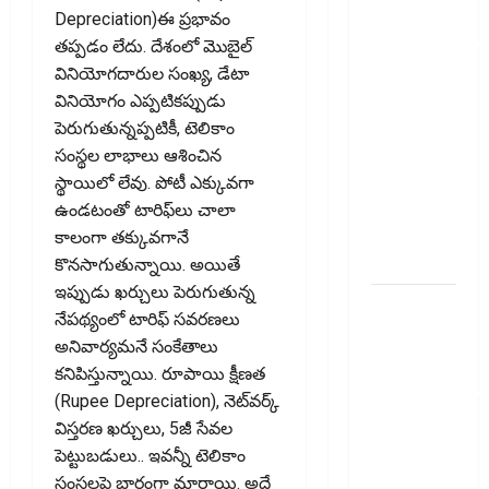
ఐటీఆర్‌లో
Depreciation)ఈ ప్రభావం
తప్పులున్నాయా?
తప్పడం లేదు. దేశంలో మొబైల్‌
ఇంకా
వినియోగదారుల సంఖ్య, డేటా
అవకాశం
వినియోగం ఎప్పటికప్పుడు
ఉంది..!
పెరుగుతున్నప్పటికీ, టెలికాం
Errors in
సంస్థల లాభాలు ఆశించిన
Your ITR?
స్థాయిలో లేవు. పోటీ ఎక్కువగా
There’s Still
ఉండటంతో టారిఫ్‌లు చాలా
Time to Fix
కాలంగా తక్కువగానే
Them!
కొనసాగుతున్నాయి. అయితే
ఇప్పుడు ఖర్చులు పెరుగుతున్న
వ్యక్తిగత
నేపథ్యంలో టారిఫ్‌ సవరణలు
రుణం
అనివార్యమనే సంకేతాలు
ముందే
కనిపిస్తున్నాయి. రూపాయి క్షీణత
తీర్చేస్తున్నారా?..
(Rupee Depreciation), నెట్‌వర్క్‌
ఈ
విస్తరణ ఖర్చులు, 5జీ సేవల
విషయాలు
పెట్టుబడులు.. ఇవన్నీ టెలికాం
తప్పక
సంస్థలపై భారంగా మారాయి. అదే