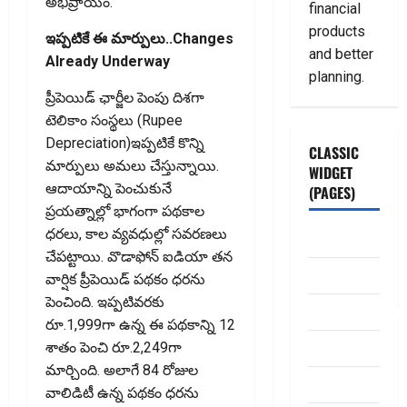
అభిప్రాయం.
financial
products
ఇప్పటికే ఈ మార్పులు..Changes
and better
Already Underway
planning.
ప్రీపెయిడ్‌ ఛార్జీల పెంపు దిశగా
టెలికాం సంస్థలు (Rupee
Depreciation)ఇప్పటికే కొన్ని
CLASSIC
మార్పులు అమలు చేస్తున్నాయి.
WIDGET
ఆదాయాన్ని పెంచుకునే
(PAGES)
ప్రయత్నాల్లో భాగంగా పథకాల
ధరలు, కాల వ్య‌వ‌ధుల్లో సవరణలు
ABOUT US
చేపట్టాయి. వొడాఫోన్‌ ఐడియా తన
Contact Us
వార్షిక ప్రీపెయిడ్‌ పథకం ధరను
పెంచింది. ఇప్పటివరకు
dhanammoolam.
రూ.1,999గా ఉన్న ఈ పథకాన్ని 12
Disclaimer
శాతం పెంచి రూ.2,249గా
మార్చింది. అలాగే 84 రోజుల
HOME
వాలిడిటీ ఉన్న పథకం ధరను