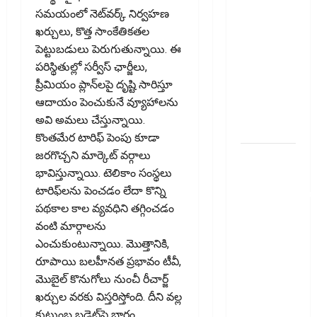
తెలుసుకోండి..!
సమయంలో నెట్‌వర్క్‌ నిర్వహణ
Prepaying
ఖర్చులు, కొత్త సాంకేతికతల
Your
పెట్టుబడులు పెరుగుతున్నాయి. ఈ
Personal
పరిస్థితుల్లో సర్వీస్‌ ఛార్జీలు,
Loan?
ప్రీమియం ప్లాన్‌లపై దృష్టి సారిస్తూ
Here’s What
ఆదాయం పెంచుకునే వ్యూహాలను
You Must
అవి అమలు చేస్తున్నాయి.
Know
కొంతమేర టారిఫ్‌ పెంపు కూడా
గూగుల్ పే,
జరగొచ్చని మార్కెట్‌ వర్గాలు
ఫోన్ పే
భావిస్తున్నాయి. టెలికాం సంస్థలు
వినియోగదారులక
టారిఫ్‌లను పెంచడం లేదా కొన్ని
షాక్..! UPI
పథకాల కాల వ్య‌వ‌ధిని తగ్గించడం
లావాదేవీలపై
వంటి మార్గాలను
చార్జీలు!!
ఎంచుకుంటున్నాయి. మొత్తానికి,
Shock for
రూపాయి బలహీనత ప్రభావం టీవీ,
Google Pay,
మొబైల్‌ కొనుగోలు నుంచీ రీచార్జ్‌
PhonePe
ఖర్చుల వరకు విస్తరిస్తోంది. దీని వల్ల
Users! UPI
కుటుంబ బడ్జెట్‌పై భారం