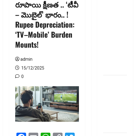
రూపాయి క్షీణత .. ‘టీవీ
జీవిత బీమా
– మొబైల్‌’ భారం.. !
ప్రీమియం
Rupee Depreciation:
గడువు
దాటితే
‘TV–Mobile’ Burden
ఏమవుతుంది?
Mounts!
ఒక చిన్న
నిర్లక్ష్యంతో
admin
ల‌క్ష‌లు
కోల్పోతామా?
15/12/2025
0
స్టాక్‌
ఎక్స్ఛేంజీలు,
క్లియరింగ్‌
కార్పొరేషన్లకు
విడివిడిగా
సెబీ కొత్త
నిబంధనలు