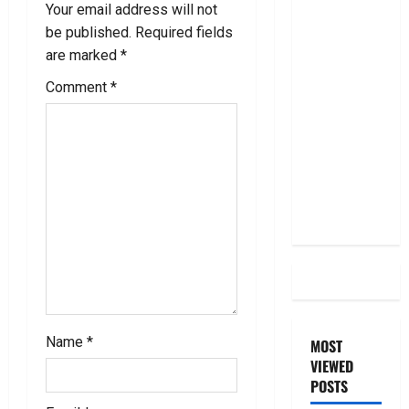
a
RBI రేటు
Your email address will not
తగ్గించినప్పటికీ
be published.
Required fields
t
మీ EMI
are marked
*
అలాగే
i
Comment
*
ఉందా..
o
Even After
RBI Rate
n
Cut, Is Your
EMI Still
the Same
Name
*
MOST
VIEWED
POSTS