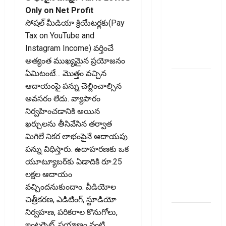
PhonePe
Only on Net Profit
Users! UPI
సోషల్‌ మీడియా క్రియేటర్లకు(Pay
Transactions
Tax on YouTube and
May Attract
Instagram Income) వర్తించే
Charges
అత్యంత ముఖ్యమైన ప్రయోజనం
ఏమిటంటే… మొత్తం వచ్చిన
ఐపీఓ
ఆదాయంపై పన్ను చెల్లించాల్సిన
అప్‌డేట్స్:
అవసరం లేదు. వ్యాపారం
తొలి రోజే
నిర్వహించడానికి అయిన
దూసుకెళ్లిన
ఖర్చులను తీసివేసిన తర్వాత
ఆర్‌డీ
మిగిలే నికర లాభంపైనే ఆదాయపు
ఇండస్ట్రీస్..
పన్ను విధిస్తారు. ఉదాహరణకు ఒక
మోల్బియో
యూట్యూబర్‌కు ఏడాదికి రూ.25
డయాగ్నస్టిక్స్
లక్షల ఆదాయం
ప్రైస్ బ్యాండ్
వచ్చిందనుకుందాం. వీడియోల
ఖరారు!
చిత్రీకరణ, ఎడిటింగ్‌, స్టూడియో
అత్యుత్తమ
నిర్వహణ, పరికరాల కొనుగోలు,
జీవిత బీమా
ఇంటర్నెట్‌, ప్రయాణం వంటి