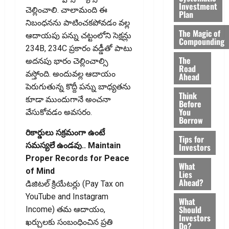
Investment
చెల్లించాలి. చాలామంది ఈ
Plan
నిబంధనను పాటించకపోవడం వల్ల
The Magic of
ఆదాయపు పన్ను చట్టంలోని సెక్షన్లు
Compounding
234B, 234C ప్రకారం వడ్డీతో పాటు
The
అదనపు భారం చెల్లించాల్సి
Road
వస్తోంది. అందువల్ల ఆదాయం
Ahead
పెరుగుతున్న కొద్దీ పన్ను బాధ్యతను
Think
కూడా ముందుగానే అంచనా
Before
You
వేసుకోవడం అవసరం.
Borrow
రికార్డులు సక్రమంగా ఉంటే
Tips for
సమస్యలే ఉండవు.. Maintain
Investors
Proper Records for Peace
What
of Mind
Lies
Ahead?
డిజిటల్‌ క్రియేటర్లు (Pay Tax on
YouTube and Instagram
What
Should
Income) తమ ఆదాయం,
Investors
ఖర్చులకు సంబంధించిన ప్రతి
Do?