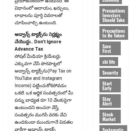
ప్రయోజనకరంగా ఉంటుంది. ఈ
విధానంలో ఆదాయం, ఖర్చులు,
Precautions
Investors
లాభాలను పూర్తి వివరాలతో
Should Take
చూపించాల్సి ఉంటుంది.
Precautions
అడ్వాన్స్‌ ట్యాక్స్‌ను నిర్లక్ష్యం
to Be Taken
చేయొద్దు.. Don’t Ignore
Save
Advance Tax
First
సోషల్‌ మీడియా క్రియేటర్లు
sbi life
ఎక్కువగా చేసే పొరపాట్లలో
అడ్వాన్స్‌ ట్యాక్స్‌ను(Pay Tax on
Security
YouTube and Instagram
Start
Income) పట్టించుకోకపోవడం
Early
ఒకటి. ఒక ఆర్థిక సంవత్సరంలో మీ
Stay
పన్ను బాధ్యత రూ.10 వేలకుపైగా
Alert
ఉంటుందని అంచనా వేస్తే,
Stock
సంవత్సరం ముగిసే వరకు వేచి
Market
ఉండకుండా ముందుగానే విడతల
Systematic
వారీగా అడ్వాన్స్‌ ట్యాక్స్‌