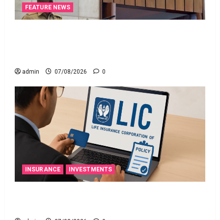
FEATURE NEWS
రికవరీ ఏజెంట్లపై ఆర్‌బీఐ కొరడా..! జనవరి 1 నుంచి కొత్త
నిబంధనలు అమలు.. RBI Cracks Down on Recovery
Agents.. New Rules from January 1
admin
07/08/2026
0
INSURANCE
INVESTMENTS
మీ ఎల్‌ఐసీ పాలసీ నంబర్ పోయిందా? ఆన్‌లైన్‌లో
సులభంగా తెలుసుకోండిలా!