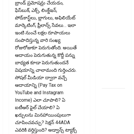
టాక్స్‌
బ్రాండ్‌ ప్రమోషన్లు చేయడం,
చెల్లించొచ్చు..!
ఫేస్‌బుక్‌, ఎక్స్‌, లింక్డ్‌ఇన్‌,
కొత్త
పోడ్‌కాస్ట్‌లు, బ్లాగులు, అఫిలియేట్‌
నిబంధనలు
మార్కెటింగ్‌, ఫ్రీలాన్స్‌ సేవలు… ఇలా
ఇవే!! Pay
ఇంటి నుంచే లక్షల రూపాయలు
Income Tax
సంపాదిస్తున్న వారి సంఖ్య
with Your
రోజురోజుకూ పెరుగుతోంది. అయితే
Credit
ఆదాయం పెరుగుతున్న కొద్దీ పన్ను
Card!
బాధ్యత కూడా పెరుగుతుందనే
Here’s What
విషయాన్ని చాలామంది గుర్తించరు.
the New
సోషల్‌ మీడియా ద్వారా వచ్చే
Rules Say
ఆదాయాన్ని (Pay Tax on
YouTube and Instagram
చిన్న
Income) ఎలా చూపాలి? ఏ
మదుపర్లకు
ఐటీఆర్‌ ఫైల్‌ చేయాలి? ఏ
బిగ్ రిలీఫ్:
ఖర్చులను మినహాయింపులుగా
రీట్‌, ఇన్విట్
చూపించవచ్చు? సెక్షన్‌ 44ADA
పన్ను
ఎవరికి వర్తిస్తుంది? అడ్వాన్స్‌ ట్యాక్స్‌
మార్పులు