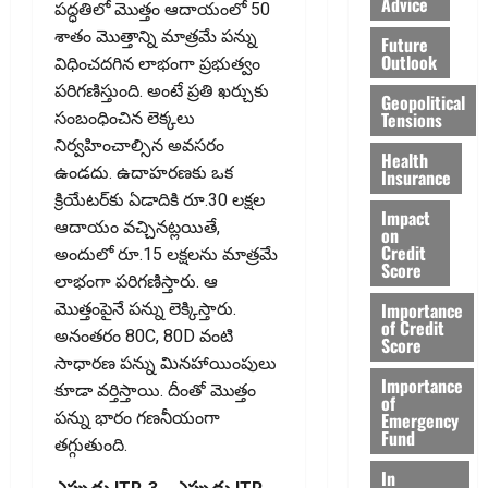
Advice
పద్ధతిలో మొత్తం ఆదాయంలో 50
శాతం మొత్తాన్ని మాత్రమే పన్ను
Future
Outlook
విధించదగిన లాభంగా ప్రభుత్వం
పరిగణిస్తుంది. అంటే ప్రతి ఖర్చుకు
Geopolitical
Tensions
సంబంధించిన లెక్కలు
నిర్వహించాల్సిన అవసరం
Health
ఉండదు. ఉదాహరణకు ఒక
Insurance
క్రియేటర్‌కు ఏడాదికి రూ.30 లక్షల
Impact
ఆదాయం వచ్చినట్లయితే,
on
Credit
అందులో రూ.15 లక్షలను మాత్రమే
Score
లాభంగా పరిగణిస్తారు. ఆ
Importance
మొత్తంపైనే పన్ను లెక్కిస్తారు.
of Credit
అనంతరం 80C, 80D వంటి
Score
సాధారణ పన్ను మినహాయింపులు
Importance
కూడా వర్తిస్తాయి. దీంతో మొత్తం
of
Emergency
పన్ను భారం గణనీయంగా
Fund
తగ్గుతుంది.
In