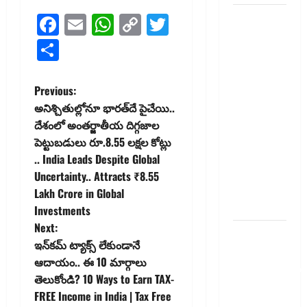
చిట్ ఫండ్‌,
Facebook
Email
WhatsApp
Copy
Twitter
Mutual
Link
Share
Fund SIP లో
ఏది అధిక
లాభ‌దాయకం
P
Previous:
Chit Funds
అనిశ్చితుల్లోనూ భారత్‌దే పైచేయి..
o
vs Mutual
దేశంలో అంతర్జాతీయ దిగ్గజాల
Fund SIP..
పెట్టుబడులు రూ.8.55 లక్షల కోట్లు
s
Which is
.. India Leads Despite Global
the Better
t
Uncertainty.. Attracts ₹8.55
Investment
Lakh Crore in Global
n
Option
Investments
Next:
a
పర్సనల్
ఇన్‌కమ్ ట్యాక్స్‌ లేకుండానే
లోన్
v
ఆదాయం.. ఈ 10 మార్గాలు
తీసుకోవాల‌నుకుం
తెలుకోండి? 10 Ways to Earn TAX-
అయితే ఈ
i
FREE Income in India | Tax Free
విషయాలు