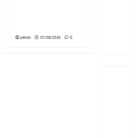
అకౌంట్‌లో
ఐటీఆర్‌లో తప్పులున్నాయా?..
డ‌బ్బులేస్తున్నారా
ఇంకా అవకాశం ఉంది..! Errors
deposit and
in Your ITR? There’s Still
withdraw
Time to Fix Them!
limit in
admin
07/08/2026
0
bank
account
dhanammoolam.
చిట్ ఫండ్‌,
Mutual
Fund SIP లో
ఏది అధిక
లాభ‌దాయకం
Chit Funds
vs Mutual
Fund SIP..
Which is