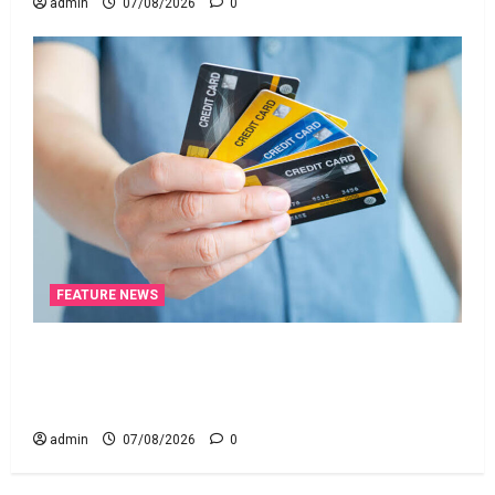
admin
07/08/2026
0
FEATURE NEWS
క్రెడిట్‌ కార్డుతోనూ ఇన్‌కమ్‌ టాక్స్‌ చెల్లించొచ్చు..! కొత్త
నిబంధనలు ఇవే!! Pay Income Tax with Your Credit
Card! Here’s What the New Rules Say
admin
07/08/2026
0