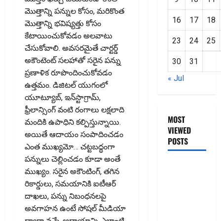
మొత్తాన్ని పన్నుల కోసం, మరికొంత
16
17
18
మొత్తాన్ని భవిష్యత్తు కోసం
కేటాయించుకోవడం అలవాటు
23
24
25
చేసుకోవాలి. అవసరమైతే చార్టర్డ్‌
అకౌంటెంట్‌ సలహాతో సరైన పన్ను
30
31
ప్రణాళిక రూపొందించుకోవడం
« Jul
ఉత్తమం. డిజిటల్‌ యుగంలో
యూట్యూబ్‌, ఇన్‌స్టాగ్రామ్‌,
ఫ్రీలాన్సింగ్‌ వంటి రంగాలు లక్షలాది
MOST
మందికి ఉపాధిని కల్పిస్తున్నాయి.
VIEWED
అయితే ఆదాయం సంపాదించడం
POSTS
ఎంత ముఖ్యమో… చట్టబద్ధంగా
పన్నులు చెల్లించడం కూడా అంతే
జీరో టు వ‌న్
ముఖ్యం. సరైన అకౌంటింగ్‌, తగిన
బుక్ స‌మ‌రీ
రికార్డులు, సమయానికి ఐటీఆర్‌
తెలుగు
దాఖలు, పన్ను నిబంధనలపై
ZERO TO
అవగాహన ఉంటే సోషల్‌ మీడియా
ONE book
ద్వారా వచ్చే ఆదాయాన్ని ఎలాంటి