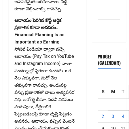
Disclaimer
అవసరమైతే జరిమానాలు, వడ్డీ
కూడా చెల్లించాల్సి రావచ్చు.
HOME
ఆదాయం పెరిగిన కొద్దీ ఆర్థిక
Privacy
ప్రణాళిక కూడా అవసరం..
Policy
Financial Planning Is as
Important as Earning
సోషల్‌ మీడియా ద్వారా వచ్చే
WIDGET
ఆదాయం (Pay Tax on YouTube
(CALENDAR)
and Instagram Income) చాలా
సందర్భాల్లో స్థిరంగా ఉండదు. ఒక
నెల ఎక్కువగా, మరో నెల
తక్కువగా రావచ్చు. అందువల్ల
S
M
T
పన్ను ప్రణాళికతో పాటు అత్యవసర
నిధి, ఆరోగ్య బీమా, పదవీ విరమణ
పొదుపులు, దీర్ఘకాలిక
పెట్టుబడులపై కూడా దృష్టి పెట్టడం
2
3
4
అవసరం. ఆదాయం వచ్చిన వెంటనే
మొత్తం ఖర్చు చేయకుండా కొంత
9
10
11