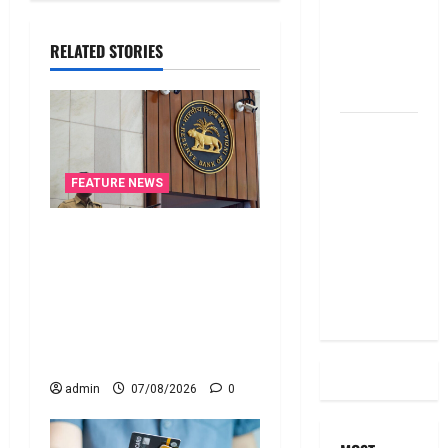
RBI Rate
Cut, Is Your
RELATED STORIES
EMI Still
the Same
దీపావళి
2025: టాప్
15 స్టాక్
FEATURE NEWS
ఐడియాస్ ..
Diwali
రికవరీ ఏజెంట్లపై ఆర్‌బీఐ
2025: Top
కొరడా..! జనవరి 1 నుంచి కొత్త
15 Stock
నిబంధనలు అమలు.. RBI
Ideas
Cracks Down on Recovery
Agents.. New Rules from
January 1
admin
07/08/2026
0