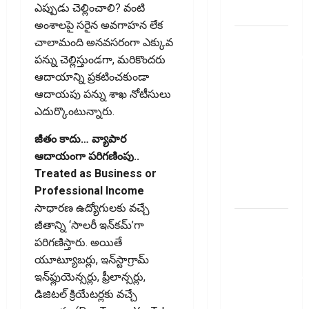
ఎప్పుడు చెల్లించాలి? వంటి
ఇవే!
అంశాలపై సరైన అవగాహన లేక
ఐటీఆర్‌లో
చాలామంది అనవసరంగా ఎక్కువ
తప్పులున్నాయా?
పన్ను చెల్లిస్తుండగా, మరికొందరు
ఇంకా
ఆదాయాన్ని ప్రకటించకుండా
అవకాశం
ఆదాయపు పన్ను శాఖ నోటీసులు
ఉంది..!
ఎదుర్కొంటున్నారు.
Errors in
జీతం కాదు… వ్యాపార
Your ITR?
ఆదాయంగా పరిగణింపు..
There’s Still
Treated as Business or
Time to Fix
Professional Income
Them!
సాధారణ ఉద్యోగులకు వచ్చే
వ్యక్తిగత
జీతాన్ని ‘సాలరీ ఇన్‌కమ్‌’గా
రుణం
పరిగణిస్తారు. అయితే
ముందే
యూట్యూబర్లు, ఇన్‌స్టాగ్రామ్‌
తీర్చేస్తున్నారా?..
ఇన్‌ఫ్లుయెన్సర్లు, ఫ్రీలాన్సర్లు,
ఈ
డిజిటల్‌ క్రియేటర్లకు వచ్చే
విషయాలు