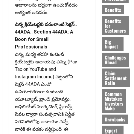
ఆధారాలను భద్రంగా ఉంచుకోవడం
Benefits
అత్యంత అవసరం.
Benefits
చిన్న క్రియేటర్లకు వరంలాంటి సెక్షన్‌..
for
Customers
44ADA.. Section 44ADA: A
Boon for Small
Big
Impact
Professionals
చిన్న, మధ్య తరహా కంటెంట్‌
Challenges
Ahead
క్రియేటర్లకు ఆదాయపు పన్ను (Pay
Tax on YouTube and
Claim
Instagram Income) చట్టంలోని
Settlement
Ratio
సెక్షన్‌ 44ADA ఎంతో
ఉపయోగకరంగా ఉంటుంది.
Common
Mistakes
యూట్యూబ్‌, బ్రాండ్‌ ప్రమోషన్లు,
Investors
అఫిలియేట్‌ మార్కెటింగ్‌, ఫ్రీలాన్స్‌
Make
సేవల ద్వారా సంవత్సరానికి నిర్ణీత
Drawbacks
పరిమితిలోపు ఆదాయం వచ్చే
వారికి ఈ పథకం వర్తిస్తుంది. ఈ
Expert