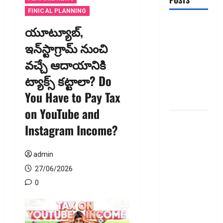
POSTS
FINICAL PLANNING
టెక్నోక్రాఫ్ట్
యూట్యూబ్‌,
వెంచర్స్
ఇన్‌స్టాగ్రామ్ నుంచి
ఐపీఓ: షార్ట్
వ‌చ్చే ఆదాయానికి
టర్మ్
ఇన్‌వెస్టర్లు
ట్యాక్స్ క‌ట్టాలా? Do
అప్లై
You Have to Pay Tax
చేయవచ్చా?
on YouTube and
రికవరీ
Instagram Income?
ఏజెంట్లపై
ఆర్‌బీఐ
admin
కొరడా..!
జనవరి 1
27/06/2026
నుంచి కొత్త
0
నిబంధనలు
అమలు..
RBI Cracks