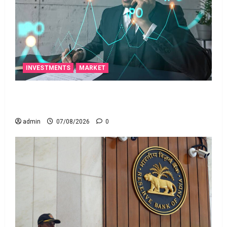
INVESTMENTS
MARKET
టెక్నోక్రాఫ్ట్ వెంచర్స్ ఐపీఓ: షార్ట్ టర్మ్ ఇన్‌వెస్టర్లు అప్లై
చేయవచ్చా?
admin
07/08/2026
0