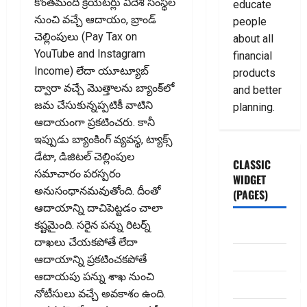
కొంతమంది క్రియేటర్లు విదేశీ సంస్థల
educate
నుంచి వచ్చే ఆదాయం, బ్రాండ్‌
people
చెల్లింపులు (Pay Tax on
about all
YouTube and Instagram
financial
Income) లేదా యూట్యూబ్‌
products
ద్వారా వచ్చే మొత్తాలను బ్యాంక్‌లో
and better
జమ చేసుకున్నప్పటికీ వాటిని
planning.
ఆదాయంగా ప్రకటించరు. కానీ
ఇప్పుడు బ్యాంకింగ్‌ వ్యవస్థ, ట్యాక్స్‌
డేటా, డిజిటల్‌ చెల్లింపుల
CLASSIC
సమాచారం పరస్పరం
WIDGET
అనుసంధానమవుతోంది. దీంతో
(PAGES)
ఆదాయాన్ని దాచిపెట్టడం చాలా
కష్టమైంది. సరైన పన్ను రిటర్న్‌
ABOUT US
దాఖలు చేయకపోతే లేదా
Contact Us
ఆదాయాన్ని ప్రకటించకపోతే
ఆదాయపు పన్ను శాఖ నుంచి
dhanammoolam.
నోటీసులు వచ్చే అవకాశం ఉంది.