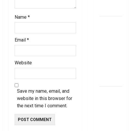
నిబంధ‌న‌లు
ఇవే
Name
*
మేజిక్ ఆఫ్
థింకింగ్ బిగ్
బుక్ స‌మ‌రీ
Email
*
తెలుగు the
magic of
thinking big
Website
book
summery
telugu
Save my name, email, and
RBI రేటు
website in this browser for
తగ్గించినప్పటికీ
the next time I comment.
మీ EMI
అలాగే
ఉందా..
Even After