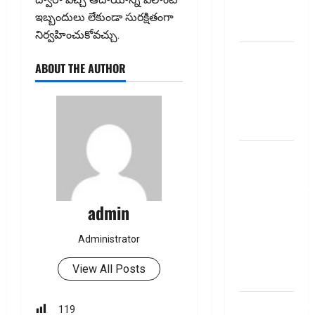
summery
ఇబ్బందులు లేకుండా సురక్షితంగా
telugu
నిర్వహించుకోవచ్చు.
బ్యాంకుల్లో
ABOUT THE AUTHOR
మోసపోవ‌ద్దు..
జాగ్ర‌త్త‌ Be
careful in
Banks
బ్యాంకు
అకౌంట్‌లో
డ‌బ్బులేస్తున్నారా
deposit and
admin
withdraw
Administrator
limit in
bank
View All Posts
account
dhanammoolam.
119