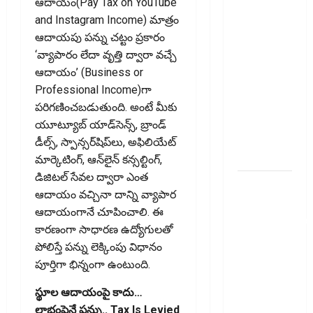
ఆదాయం(Pay Tax on YouTube
తప్పక
and Instagram Income) మాత్రం
తెలుసుకోండి..!
ఆదాయపు పన్ను చట్టం ప్రకారం
Prepaying
‘వ్యాపారం లేదా వృత్తి ద్వారా వచ్చే
Your
ఆదాయం’ (Business or
Personal
Professional Income)గా
Loan?
పరిగణించబడుతుంది. అంటే మీకు
Here’s What
యూట్యూబ్‌ యాడ్‌సెన్స్‌, బ్రాండ్‌
You Must
డీల్స్‌, స్పాన్సర్‌షిప్‌లు, అఫిలియేట్‌
Know
మార్కెటింగ్‌, ఆన్‌లైన్‌ కన్సల్టింగ్‌,
డిజిటల్‌ సేవల ద్వారా ఎంత
గూగుల్ పే,
ఆదాయం వచ్చినా దాన్ని వ్యాపార
ఫోన్ పే
ఆదాయంగానే చూపించాలి. ఈ
వినియోగదారులక
కారణంగా సాధారణ ఉద్యోగులతో
షాక్..! UPI
పోలిస్తే పన్ను లెక్కింపు విధానం
లావాదేవీలపై
పూర్తిగా భిన్నంగా ఉంటుంది.
చార్జీలు!!
Shock for
స్థూల ఆదాయంపై కాదు…
Google Pay,
లాభంపైనే పన్ను.. Tax Is Levied