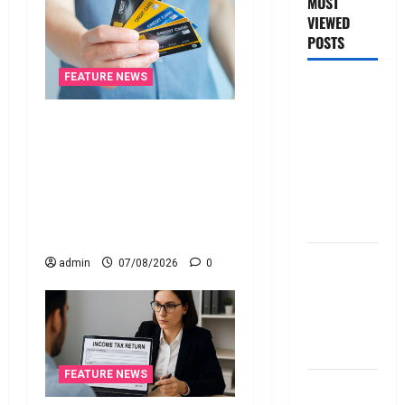
MOST
VIEWED
POSTS
FEATURE NEWS
జీరో టు వ‌న్
బుక్ స‌మ‌రీ
క్రెడిట్‌ కార్డుతోనూ ఇన్‌కమ్‌
తెలుగు
టాక్స్‌ చెల్లించొచ్చు..! కొత్త
ZERO TO
నిబంధనలు ఇవే!! Pay Income
ONE book
Tax with Your Credit Card!
summery
Here’s What the New Rules
telugu
Say
బ్యాంకుల్లో
admin
07/08/2026
0
మోసపోవ‌ద్దు..
జాగ్ర‌త్త‌ Be
careful in
Banks
FEATURE NEWS
బ్యాంకు