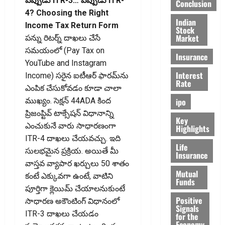
ఎప్పుడు ITR-3… ఎప్పుడు ITR-
Conclusion
4? Choosing the Right
Indian
Income Tax Return Form
Stock
Market
పన్ను రిటర్న్‌ దాఖలు చేసే
సమయంలో (Pay Tax on
Insurance
YouTube and Instagram
Interest
Income) సరైన ఐటీఆర్‌ ఫారమ్‌ను
Rate
ఎంపిక చేసుకోవడం కూడా చాలా
ipo
ముఖ్యం. సెక్షన్‌ 44ADA కింద
ప్రిజంప్టివ్‌ టాక్సేషన్‌ విధానాన్ని
Key
ఎంచుకునే వారు సాధారణంగా
Highlights
ITR-4 దాఖలు చేయవచ్చు. ఇది
Life
సులభమైన ప్రక్రియ. అయితే మీ
Insurance
వాస్తవ వ్యాపార ఖర్చులు 50 శాతం
Mutual
కంటే ఎక్కువగా ఉంటే, వాటిని
Funds
పూర్తిగా క్లెయిమ్‌ చేయాలనుకుంటే
Positive
సాధారణ అకౌంటింగ్‌ విధానంలో
Signals
ITR-3 దాఖలు చేయడం
for the
Economy