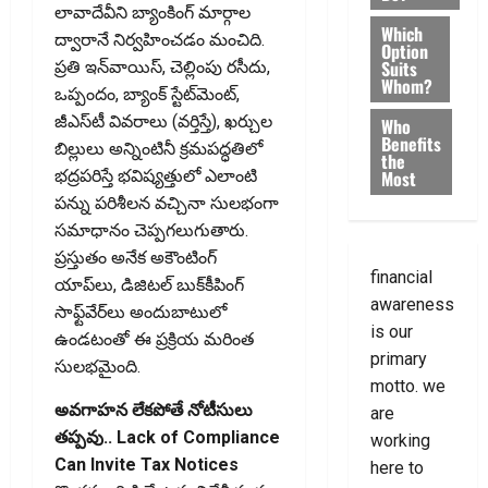
లావాదేవీని బ్యాంకింగ్‌ మార్గాల
Which
ద్వారానే నిర్వహించడం మంచిది.
Option
Suits
ప్రతి ఇన్‌వాయిస్‌, చెల్లింపు రసీదు,
Whom?
ఒప్పందం, బ్యాంక్‌ స్టేట్‌మెంట్‌,
జీఎస్‌టీ వివరాలు (వర్తిస్తే), ఖర్చుల
Who
Benefits
బిల్లులు అన్నింటినీ క్రమపద్ధతిలో
the
Most
భద్రపరిస్తే భవిష్యత్తులో ఎలాంటి
పన్ను పరిశీలన వచ్చినా సులభంగా
సమాధానం చెప్పగలుగుతారు.
ప్రస్తుతం అనేక అకౌంటింగ్‌
financial
యాప్‌లు, డిజిటల్‌ బుక్‌కీపింగ్‌
awareness
సాఫ్ట్‌వేర్‌లు అందుబాటులో
is our
ఉండటంతో ఈ ప్రక్రియ మరింత
primary
సులభమైంది.
motto. we
అవగాహన లేకపోతే నోటీసులు
are
తప్పవు.. Lack of Compliance
working
Can Invite Tax Notices
here to