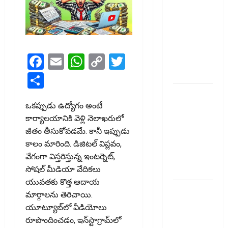
Down on
Recovery
Agents..
New Rules
Facebook
Email
WhatsApp
Copy
Twitter
from
January 1
Link
Share
మీ ఎల్‌ఐసీ
పాలసీ
ఒకప్పుడు ఉద్యోగం అంటే
నంబర్
కార్యాలయానికి వెళ్లి నెలాఖరులో
పోయిందా?
జీతం తీసుకోవడమే. కానీ ఇప్పుడు
ఆన్‌లైన్‌లో
కాలం మారింది. డిజిటల్‌ విప్లవం,
సులభంగా
వేగంగా విస్తరిస్తున్న ఇంటర్నెట్‌,
తెలుసుకోండిలా!
సోషల్‌ మీడియా వేదికలు
యువతకు కొత్త ఆదాయ
క్రెడిట్‌
మార్గాలను తెరిచాయి.
కార్డుతోనూ
యూట్యూబ్‌లో వీడియోలు
ఇన్‌కమ్‌
రూపొందించడం, ఇన్‌స్టాగ్రామ్‌లో