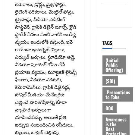
కెమెరాలు, డ్రోన్లు, మైక్రోఫోన్లు,
Privacy
లైటింగ్‌ పరికరాలు, మొబైల్‌ ఫోన్లు,
Policy
ట్రైపాడ్లు, వీడియో ఎడిటింగ్‌
సాఫ్ట్‌వేర్‌, గ్రాఫిక్‌ డిజైన్‌ టూల్స్‌, క్లౌడ్‌
స్టోరేజ్‌ సేవలు వంటి వాటికి అయ్యే
వ్యయం ఇందులోకి వస్తుంది. ఇవే
TAGS
కాకుండా ఇంటర్నెట్‌ బిల్లులు,
విద్యుత్‌ ఖర్చులు, స్టూడియో అద్దె,
(Initial
Public
వీడియో షూటింగ్‌ కోసం చేసే
Offering)
ప్రయాణ వ్యయం, మ్యూజిక్‌ లైసెన్స్‌
ఫీజులు, వీడియో ఎడిటర్లు,
(SBI)
కెమెరామెన్‌లు, గ్రాఫిక్‌ డిజైనర్లు,
.Precautions
సోషల్‌ మీడియా మేనేజర్లకు
to Take
చెల్లించే పారితోషికాన్ని కూడా
000
వ్యాపార ఖర్చులుగా
చూపించవచ్చు. అయితే ప్రతి
Awareness
is the
ఖర్చుకు సంబంధించిన రసీదులు,
Best
బిల్లులు, బ్యాంక్‌ చెల్లింపు
Protection