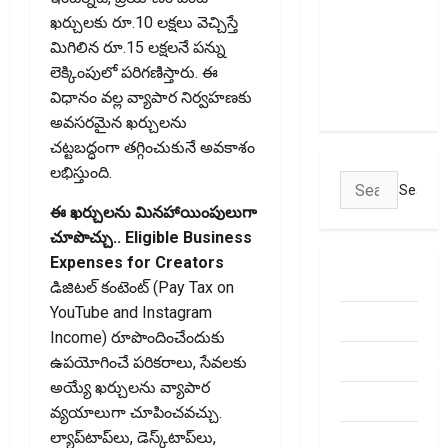
పాలసీ కోసం
ఖర్చులకు రూ.10 లక్షలు వెచ్చిస్తే
చూస్తున్నారా?
మిగిలిన రూ.15 లక్షలనే పన్ను
అయితే ఇవి
లెక్కింపులో పరిగణిస్తారు. ఈ
తెలుసుకోండి
విధానం వల్ల వ్యాపార నిర్వహణకు
అవసరమైన ఖర్చులను
చట్టబద్ధంగా తగ్గించుకునే అవకాశం
లభిస్తుంది.
Search
for:
ఈ ఖర్చులను మినహాయింపులుగా
చూపొచ్చు.. Eligible Business
Expenses for Creators
ABOUT US
డిజిటల్‌ కంటెంట్‌ (Pay Tax on
YouTube and Instagram
Contact Us
Income) రూపొందించేందుకు
dhanammoolam.
ఉపయోగించే పరికరాలు, సేవలకు
అయ్యే ఖర్చులను వ్యాపార
Disclaimer
వ్యయాలుగా చూపించవచ్చు.
ల్యాప్‌టాప్‌లు, డెస్క్‌టాప్‌లు,
HOME