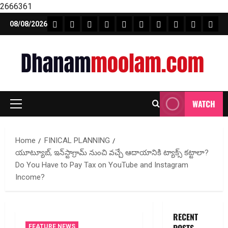
2666361
Skip
FEATURE NEWS
FINICAL PLANNING
MARKET
INVESTMENTS
NEWS
INSURANCE
MUTUAL FUND
MONEY TIP
BOOKS
Unca
08/08/2026
to
content
WATCH
Primary
Menu
Home
FINICAL PLANNING
యూట్యూబ్‌, ఇన్‌స్టాగ్రామ్ నుంచి వ‌చ్చే ఆదాయానికి ట్యాక్స్ క‌ట్టాలా?
Do You Have to Pay Tax on YouTube and Instagram
Income?
RECENT
FEATURE NEWS