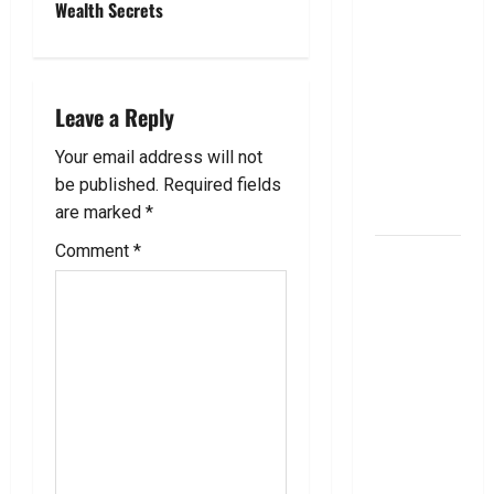
Wealth Secrets
g
తెలుసుకోండి!
Thinking of
a
Taking a
Personal
t
Leave a Reply
Loan..
i
Here’s What
Your email address will not
You Should
be published.
Required fields
o
Know
are marked
*
n
Comment
*
New
Changes
Effective
From 1st
June 2024
జూన్ 1
నుంచి
అమ‌లు
కానున్న కొత్త