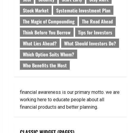
Stock Market
Systematic Investment Plan
The Magic of Compounding
The Road Ahead
Think Before You Borrow
Tips for Investors
What Lies Ahead?
What Should Investors Do?
Which Option Suits Whom?
Who Benefits the Most
financial awareness is our primary motto. we are
working here to educate people about all
financial products and better planning.
CLASSIC WIDGET (PAGES)