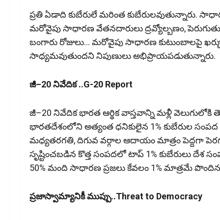
ప్రతి ఏడాది కుబేరులే మరింత కుబేరులవుతున్నారు. సాధార‌ణ‌
మరోవైపు సాధారణ వేతనదారులు ద్రవ్యోల్బణం, పెరుగుతున
బంగారు రోజులు… మరోవైపు సాధారణ కుటుంబాలపై ఖర్చుల భ
సాధ్యమవుతుందని నిపుణులు అభిప్రాయ‌ప‌డుతున్నారు.
జీ–20 నివేదిక ..G-20 Report
జీ–20 నివేదిక భారత ఆర్థిక వాస్తవాన్ని మళ్లీ వెలుగులోకి 
భారతదేశంలోని అత్యంత ధనికులైన 1% కుబేరుల సంపద గత
మధ్యతరగతి, దిగువ వర్గాల ఆదాయం మాత్రం పెద్దగా పెర
సృష్టించబడిన కొత్త సంపదలో టాప్‌ 1% కుబేరులు దేశ సం
50% మంది సాధారణ ప్రజలు కేవలం 1% మాత్రమే పొందినట్లు
ప్రజాస్వామ్యానికీ ముప్పు..Threat to Democracy