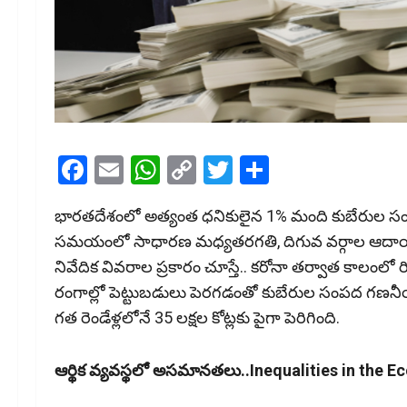
Facebook
Email
WhatsApp
Copy
Twitter
Share
Link
భారతదేశంలో అత్యంత ధనికులైన 1% మంది కుబేరుల సంపద 62%
సమయంలో సాధారణ మధ్యతరగతి, దిగువ వర్గాల ఆదాయ వృద్ధ
నివేదిక వివరాల ప్రకారం చూస్తే.. కరోనా తర్వాత‌ కాలంలో రియల్‌
రంగాల్లో పెట్టుబడులు పెరగడంతో కుబేరుల సంపద గణనీయంగ
గత రెండేళ్లలోనే ₹35 లక్షల కోట్లకు పైగా పెరిగింది.
ఆర్థిక వ్యవస్థలో అసమానతలు..Inequalities in the 