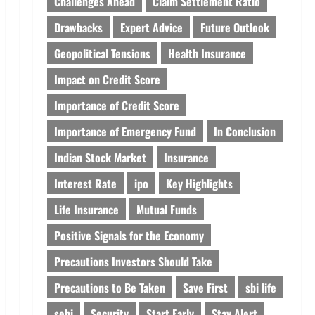
Challenges Ahead
Claim Settlement Ratio
Drawbacks
Expert Advice
Future Outlook
Geopolitical Tensions
Health Insurance
Impact on Credit Score
Importance of Credit Score
Importance of Emergency Fund
In Conclusion
Indian Stock Market
Insurance
Interest Rate
ipo
Key Highlights
Life Insurance
Mutual Funds
Positive Signals for the Economy
Precautions Investors Should Take
Precautions to Be Taken
Save First
sbi life
sebi
Security
Start Early
Stay Alert