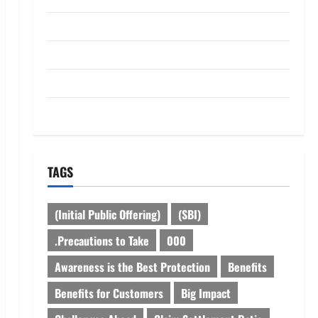
dhanammoolam.com
Disclaimer
HOME
Privacy Policy
TAGS
(Initial Public Offering)
(SBI)
.Precautions to Take
000
Awareness is the Best Protection
Benefits
Benefits for Customers
Big Impact