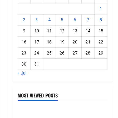
1
2
3
4
5
6
7
8
9
10
11
12
13
14
15
16
17
18
19
20
21
22
23
24
25
26
27
28
29
30
31
« Jul
MOST VIEWED POSTS
జీరో టు వ‌న్ బుక్ స‌మ‌రీ తెలుగు ZERO TO ONE book
summery telugu