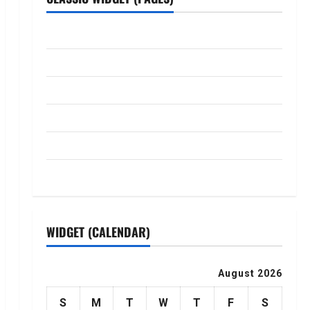
ABOUT US
Contact Us
dhanammoolam.com
Disclaimer
HOME
Privacy Policy
WIDGET (CALENDAR)
August 2026
S
M
T
W
T
F
S