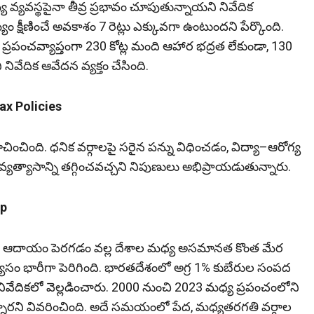
య వ్యవస్థపైనా తీవ్ర ప్రభావం చూపుతున్నాయని నివేదిక
ం క్షీణించే అవకాశం 7 రెట్లు ఎక్కువగా ఉంటుందని పేర్కొంది.
 ప్రపంచవ్యాప్తంగా 230 కోట్ల మంది ఆహార భద్రత లేకుండా, 130
 నివేదిక ఆవేదన వ్యక్తం చేసింది.
ax Policies
చించింది. ధనిక వర్గాలపై సరైన పన్ను విధించడం, విద్యా–ఆరోగ్య
వ్యత్యాసాన్ని తగ్గించవచ్చని నిపుణులు అభిప్రాయడుతున్నారు.
op
లసరి ఆదాయం పెరగడం వల్ల దేశాల మధ్య అసమానత కొంత మేర
్యాసం భారీగా పెరిగింది. భారతదేశంలో అగ్ర 1% కుబేరుల సంపద
ివేదికలో వెల్లడించారు. 2000 నుంచి 2023 మధ్య ప్రపంచంలోని
్నారని వివరించింది. అదే సమయంలో పేద, మధ్యతరగతి వర్గాల