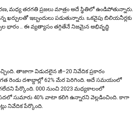
, మ‌ధ్య త‌ర‌గ‌తి ప్ర‌జ‌లు మాత్రం అదే స్థితిలో ఉండిపోతున్నారు.
్న ఖర్చులతో ఇబ్బందులు పడుతున్నారు. ఒకవైపు బిలియనీర్లకు
ారం .. ఈ వ్యత్యాసం తగ్గితేనే నిజమైన అభివృద్ధి
తెచ్చింది. తాజాగా విడుదలైన జీ–20 నివేదిక ప్రకారం
 రెండు దశాబ్దాల్లో 62% మేర పెరిగింది. అదే సమయంలో
గలేదని పేర్కొంది. 000 నుంచి 2023 మధ్యకాలంలో
పదలో సుమారు 40% వాటా కలిగి ఉన్నారని వెల్లడించింది. కాగా
 నివేదిక పేర్కొంది.