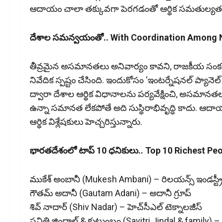
ఆదాయం చాలా తక్కువగా పెరగడంతో ఆర్థిక సమతుల్యత దెబ
దేశాల సమన్వయంతో.. With Coordination Among 
తీవ్రమైన అసమానతలు అనివార్యం కావని, రాజకీయ సంకల
నివేదిక స్పష్టం చేసింది. ఇందుకోసం ‘ఇంటర్నేషనల్‌ ప్యానెల్
ద్వారా దేశాల ఆర్థిక విధానాలను పర్యవేక్షించి, అసమానతలన
ఉన్నా సమానత లేకపోతే అది సుస్థిరాభివృద్ధి కాదు. ఆదా
ఆర్థిక విశ్లేషకులు హెచ్చరిస్తున్నారు.
భారతదేశంలో టాప్ 10 ధనికులు.. Top 10 Richest Peo
ముకేశ్ అంబానీ (Mukesh Ambani) – రిలయన్స్‌ ఇండస్ట్రీ
గౌతమ్‌ అదానీ (Gautam Adani) – అదానీ గ్రూప్‌
శివ్‌ నాదార్‌ (Shiv Nadar) – హెచ్‌సీఎల్‌ టెక్నాలజీస్‌
సవిత్రి జిందాల్‌ & కుటుంబం (Savitri Jindal & family) – ఓపె