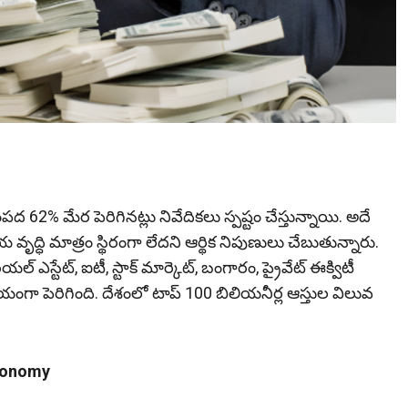
 మేర పెరిగినట్లు నివేదిక‌లు స్ప‌ష్టం చేస్తున్నాయి. అదే
ి మాత్రం స్థిరంగా లేదని ఆర్థిక నిపుణులు చేబుతున్నారు.
 ఎస్టేట్‌, ఐటీ, స్టాక్‌ మార్కెట్‌, బంగారం, ప్రైవేట్‌ ఈక్విటీ
ా పెరిగింది. దేశంలో టాప్‌ 100 బిలియనీర్ల ఆస్తుల విలువ
Economy