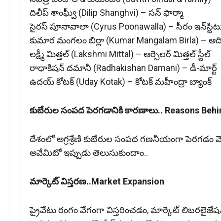
దిలీప్‌ శాంఘ్వీ (Dilip Shanghvi) – సన్‌ ఫార్మా
సైరస్‌ పూనావాలా (Cyrus Poonawalla) – సీరం ఇన్‌స్టిట
కుమార మంగలం బిర్లా (Kumar Mangalam Birla) – ఆదిత్య 
లక్ష్మీ మిత్తల్‌ (Lakshmi Mittal) – ఆర్సెలర్ మిత్తల్‌ స్టీల్‌
రాధాకిషన్‌ దమానీ (Radhakishan Damani) – డీ-మార్ట్‌
ఉదయ్‌ కోటక్‌ (Uday Kotak) – కోటక్‌ మహీంద్రా బ్యాంక్‌
కుబేరుల సంపద పెరగడానికి కారణాలు.. Reasons Behin
దేశంలో అగ్రశ్రేణి కుబేరుల సంపద గణనీయంగా పెరగ‌డం వె
అవేమిటో ఇప్పుడు తెలుసుకుందాం..
మార్కెట్‌ విస్తరణ..Market Expansion
ప్రైవేటు రంగం వేగంగా విస్తరించడం, మార్కెట్‌ లిబర