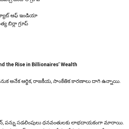
్యూట్‌ ఆఫ్‌ ఇండియా
బిర్లా గ్రూప్‌
d the Rise in Billionaires’ Wealth
నుక అనేక ఆర్థిక, రాజకీయ, సాంకేతిక కారణాలు దాగి ఉన్నాయి.
లైజేషన్‌, పన్ను సడలింపులు ధనవంతులకు లాభదాయకంగా మారాయి.