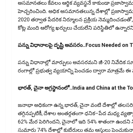
అసమానతలు కేవలం ఆర్థిక వ్యవస్థనే కాకుండా ప్రజాస్వామ్
హెచ్చరించింది. అధిక అసమానతలున్న దేశాల్లో ప్రజాస్వామ్య
2020 తర్వాత పేదరిక నిర్మూలన ప్రక్రియ నెమ్మదించడంతో,
కోట్ల మంది ఆరోగ్య ఖర్చులు చేయలేని పరిస్థితిలో ఉన్నారని
పన్ను విధానాలపై దృష్టి అవసరం..Focus Needed on T
పన్ను విధానాల్లో మార్పులు అవసరమని జీ-20 నివేదిక‌ సూ
రంగాల్లో ప్రభుత్వ వ్యయాన్ని పెంచడం ద్వారా మాత్రమే ఈ 
భారత్‌, చైనా అగ్రస్థానంలో..India and China at the T
జనాభా అధికంగా ఉన్న భారత్‌, చైనా వంటి దేశాల్లో త
తగ్గినప్పటికీ, దేశాల అంతర్గతంగా ధనిక–పేద మధ్య వ్యత
62% మేర పెరిగిందని, చైనాలో ఇది 54% శాతంగా ఉందని న
సుమారు 74% దేశాల్లో కుబేరులు తమ ఆస్తులు పెంచుకున