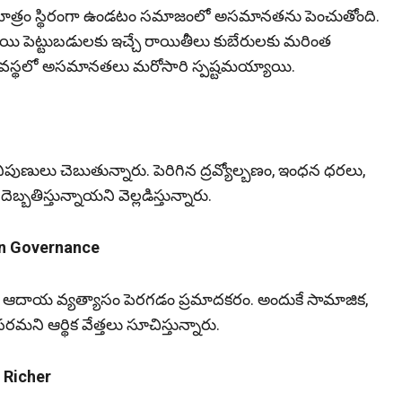
ధి మాత్రం స్థిరంగా ఉండటం సమాజంలో అసమానతను పెంచుతోంది.
ాయి పెట్టుబడులకు ఇచ్చే రాయితీలు కుబేరులకు మరింత
్యవస్థలో అసమానతలు మరోసారి స్పష్టమయ్యాయి.
ిపుణులు చెబుతున్నారు. పెరిగిన ద్రవ్యోల్బణం, ఇంధన ధరలు,
‌తిస్తున్నాయ‌ని వెల్ల‌డిస్తున్నారు.
in Governance
ానీ ఆదాయ వ్యత్యాసం పెరగడం ప్రమాదకరం. అందుకే సామాజిక,
ని ఆర్థిక వేత్త‌లు సూచిస్తున్నారు.
g Richer