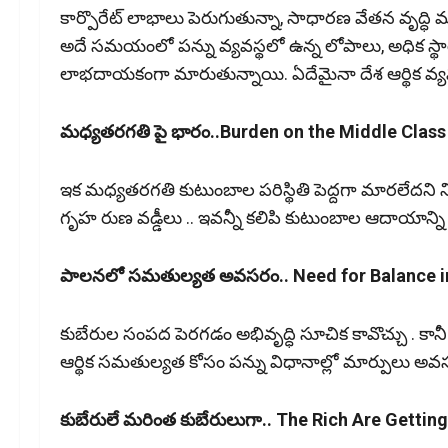
కార్పొరేట్ లాభాలు పెరుగుతున్నా, సాధారణ వేతన వృద్
అదే సమయంలో పన్ను వ్యవస్థలో ఉన్న లోపాలు, అధిక స్థ
లాభదాయకంగా మారుతున్నాయి. ఏదేమైనా దేశ ఆర్థిక వ
మధ్యతరగతి పై భారం..Burden on the Middle Class
ఇక మధ్యతరగతి కుటుంబాల పరిస్థితి పెద్దగా మారలేదని న
గృహ రుణ వడ్డీలు .. ఇవన్నీ కలిపి కుటుంబాల ఆదాయాన్ని దెబ్బ
పాలనలో సమతుల్యత అవసరం.. Need for Balance 
కుబేరుల సంపద పెరగడం అభివృద్ధి సూచిక కావొచ్చు . క
ఆర్థిక సమతుల్యత కోసం పన్ను విధానాల్లో మార్పులు అవసరమ
కుబేరులే మరింత కుబేరులుగా.. The Rich Are Gettin