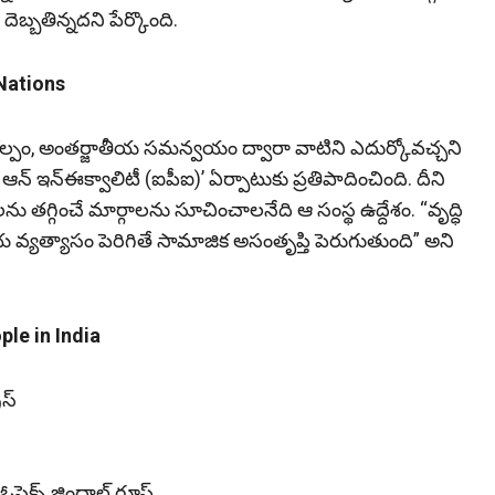
్బతిన్నదని పేర్కొంది.
Nations
్పం, అంతర్జాతీయ సమన్వయం ద్వారా వాటిని ఎదుర్కోవచ్చని
‌ ఆన్‌ ఇన్‌ఈక్వాలిటీ (ఐపీఐ)’ ఏర్పాటుకు ప్రతిపాదించింది. దీని
ు తగ్గించే మార్గాలను సూచించాలనేది ఆ సంస్థ ఉద్దేశం. “వృద్ధి
య వ్యత్యాసం పెరిగితే సామాజిక అసంతృప్తి పెరుగుతుంది” అని
ple in India
స్‌
క్స్‌ జిందాల్‌ గ్రూప్‌