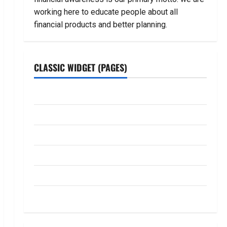
working here to educate people about all
financial products and better planning.
CLASSIC WIDGET (PAGES)
ABOUT US
Contact Us
dhanammoolam.com
Disclaimer
HOME
Privacy Policy