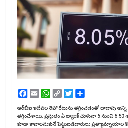
Facebook
Email
WhatsApp
Copy
Twitter
Share
Link
ఆర్‌బీఐ ఇటీవల రెపో రేటును తగ్గించడంతో దాదాపు అన్ని కమర్ష
తగ్గించేశాయి. ప్రస్తుతం ఏ బ్యాంక్‌ చూసినా 6 నుంచి 6.50
కూడా కావాలనుకునే పెట్టుబడిదారులు ప్రత్యామ్నాయాల కోసం అన