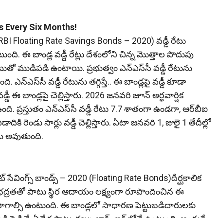
es Every Six Months!
లులో (RBI Floating Rate Savings Bonds – 2020) వడ్డీ రేటు
. ఈ బాండ్ల వడ్డీ రేట్లు దేశంలోని చిన్న మొత్తాల పొదుపు
ేటుతో ముడిపడి ఉంటాయి. ప్రభుత్వం ఎన్‌ఎస్‌సీ వడ్డీ రేటును
ంది. ఎన్‌ఎస్‌సీ వడ్డీ రేటును తగ్గిస్తే.. ఈ బాండ్లపై వడ్డీ కూడా
్డీ ఈ బాండ్లపై చెల్లిస్తారు. 2026 జనవరి జూన్‌ అర్ధవార్షిక
ది. ప్రస్తుతం ఎన్‌ఎస్‌సీ వడ్డీ రేటు 7.7 శాతంగా ఉండగా, ఆర్‌బీఐ
ఏడాదికి రెండు సార్లు వడ్డీ చెల్లిస్తారు. ఏటా జనవరి 1, జులై 1 తేదీల్లో
జమ అవుతుంది.
 రేట్‌ సేవింగ్స్‌ బాండ్స్‌ – 2020 (Floating Rate Bonds)దీర్ఘకాలిక
. భద్రతతో పాటు స్థిర ఆదాయం లక్ష్యంగా రూపొందించిన ఈ
నసాగాల్సి ఉంటుంది. ఈ బాండ్లలో సాధారణ పెట్టుబడిదారులకు