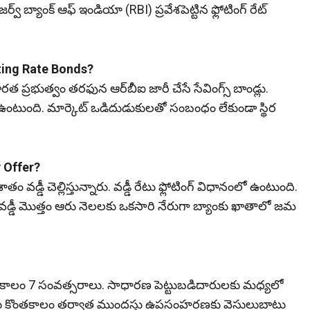
బ్యాంక్‌ ఆఫ్‌ ఇండియా (RBI) ప్రవేశపెట్టిన ఫ్లోటింగ్‌ రేట్‌
oating Rate Bonds?
రత ప్రభుత్వం తరఫున ఆర్‌బీఐ జారీ చేసే సేవింగ్స్‌ బాండ్లు.
త ఉంటుంది. మార్కెట్‌ ఒడిదుడుకులతో సంబంధం లేకుండా స్థిర
y Offer?
వడ్డీ చెల్లిస్తున్నారు. వడ్డీ రేటు ఫ్లోటింగ్‌ విధానంలో ఉంటుంది.
రు. వడ్డీ మొత్తం ఆరు నెలలకు ఒకసారి నేరుగా బ్యాంకు ఖాతాలో జమ
ూరిటీ కాలం 7 సంవత్సరాలు. సాధారణ పెట్టుబడిదారులకు మధ్యలో
కు కొంతకాలం తర్వాత ముందస్తు ఉపసంహరణకు వెసులుబాటు