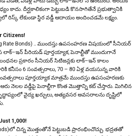
ెడితే, ఏడేళ్ల పాటు డబ్బు లాక్‌–ఇన్‌లోనే ఉంటుంది. అందుకే
కాదు. దీర్ఘకాలికంగా పెట్టుబడి కొనసాగితేనే ప్రభుత్వానికి
ో రిస్క్‌ లేకుండా స్థిర వడ్డీ ఆదాయం అందించడమే లక్ష్యం.
or Citizens!
్స్(Floating Rate Bonds) .. ముందస్తు ఉపసంహరణ విష‌యంలో సీనియర్‌
స లాక్‌–ఇన్‌ పీరియడ్‌ పూర్తయ్యాక, పెనాల్టీతో ముందుగానే
బంధనల ప్రకారం సీనియర్‌ సిటిజన్లకు లాక్‌–ఇన్‌ కాలం
ికి కనీసం 6 సంవత్సరాలు, 70 – 80 ఏళ్ల వయసున్న వారికి
 4 సంవత్సరాలు పూర్తయ్యాక మాత్రమే ముందస్తు ఉపసంహరణకు
నెలల వడ్డీపై పెనాల్టీగా కొంత మొత్తాన్ని కట్‌ చేస్తారు. మిగిలిన
ధాప్యంలో వైద్య ఖర్చులు, అత్యవసర అవసరాలను దృష్టిలో
ు.
Just ₹1,000!
 Bonds)లో చిన్న మొత్తంతోనే పెట్టుబడి ప్రారంభించొచ్చు. భద్రతతో