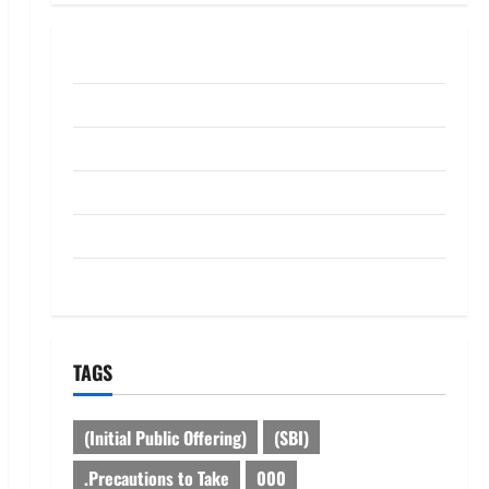
ABOUT US
Contact Us
dhanammoolam.com
Disclaimer
HOME
Privacy Policy
TAGS
(Initial Public Offering)
(SBI)
.Precautions to Take
000