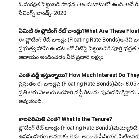
ఓ సురక్షిత పెట్టుబడి సాధనం అందుబాటులో ఉంది. అదే రిజర్వ్‌ 
సేవింగ్స్‌ బాండ్స్‌- 2020.
ఏమిటి ఈ ఫ్లోటింగ్‌ రేట్‌ బాండ్లు?What Are These Fl
ఈ ఫ్లోటింగ్‌ రేట్‌ బాండ్లు (Floating Rate Bonds)అనేవి భా
ప్రభుత్వ హామీ ఉండటంతో వీటిపై పెట్టుబడికి పూర్తి భద్ర
ఆదాయం అందించడం వీటి ప్రధాన లక్ష్యం.
ఎంత వడ్డీ ఇస్తున్నాయి? How Much Interest Do The
ప్రస్తుతం ఈ బాండ్లపై (Floating Rate Bonds)ఏటా 8.05 శాతం 
ప్రతి ఆరు నెలలకు ఒకసారి వడ్డీ రేటును పునఃసమీక్షిస్తా
అవుతుంది.
కాలపరిమితి ఎంత? What Is the Tenure?
ఫ్లోటింగ్‌ రేట్‌ బాండ్లు (Floating Rate Bonds)మెచ్య
ఉపసంహరణ అవకాశం లేదు. అయితే సీనియర్‌ సిటిజన్ల