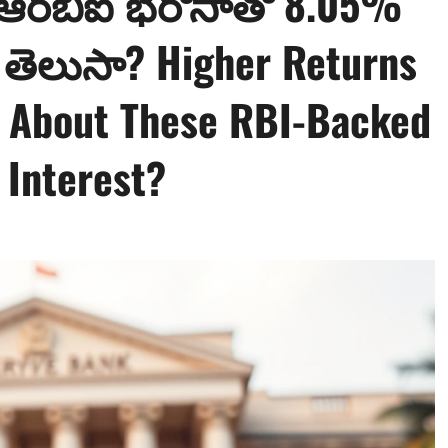
.! ఆర్‌బీఐ భరోసాతో 8.05%
ి తెలుసా? Higher Returns
w About These RBI-Backed
Interest?