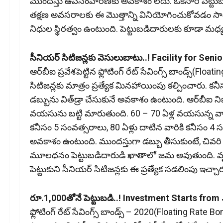
ముందస్తు ఉపసంహరణకు అవకాశం లేదు. ఒకసారి పెట్టుబడి ప
తక్షణ అవసరాలకు ఈ మొత్తాన్ని వినియోగించుకోవడం సాధ్యం 
నిధుల స్థిరత్వం ఉంటుంది. పెట్టుబడిదారులకు కూడా మధ్యల
సీనియర్‌ సిటిజన్లకు వెసులుబాటు..! Facility for Seni
ఆర్‌బీఐ ప్రవేశపెట్టిన ఫ్లోటింగ్‌ రేట్‌ సేవింగ్స్‌ బాండ
సిటిజన్లకు మాత్రం ప్రత్యేక మినహాయింపు కల్పించారు. కనీ
డబ్బును విత్‌డ్రా చేసుకునే అవకాశం ఉంటుంది. ఆర్‌బీఐ ని
వయసును బట్టి మారుతుంది. 60 – 70 ఏళ్ల వయసున్న వార
కనీసం 5 సంవత్సరాలు, 80 ఏళ్లు దాటిన వారికి కనీసం
అవకాశం ఉంటుంది. ముందస్తుగా డబ్బు తీసుకుంటే, చివరి ఆరు 
మూలధనం పెట్టుబడిదారుడి ఖాతాలో జమ అవుతుంది. వృద్
పెట్టుకుని సీనియర్‌ సిటిజన్లకు ఈ ప్రత్యేక సడలింపు ఇచ్చార
రూ.1,000తోనే పెట్టుబడి..! Investment Starts from 
ఫ్లోటింగ్‌ రేట్‌ సేవింగ్స్‌ బాండ్స్‌ – 2020(Floating Rate