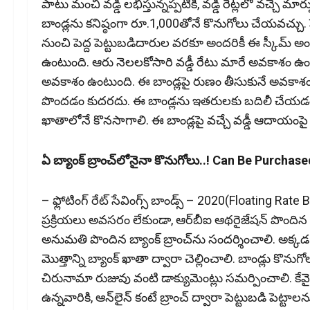
పాటు మంచి వడ్డీ లభిస్తున్నప్పటికీ, వడ్డీ రేట్లలో వచ్చ
బాండ్లను కనిష్ఠంగా రూ.1,000తోనే కొనుగోలు చేయవచ్చు. ప
నుంచి పెద్ద పెట్టుబడిదారుల వరకూ అందరికీ ఈ స్కీమ్‌ అం
ఉంటుంది. ఆరు నెలలకోసారి వడ్డీ రేటు మారే అవకాశం ఉంది. భ
అవకాశం ఉంటుంది. ఈ బాండ్లపై రుణం తీసుకునే అవకాశం లేదు.
పొందడం కుదరదు. ఈ బాండ్లను ఇతరులకు బదిలీ చేయడం సాధ్
ఖాతాలోనే కొనసాగాలి. ఈ బాండ్లపై వచ్చే వడ్డీ ఆదాయంపై పూ
ఏ బ్యాంక్‌ బ్రాంచ్‌లోనైనా కొనుగోలు..! Can Be Purch
– ఫ్లోటింగ్‌ రేట్‌ సేవింగ్స్‌ బాండ్స్‌ – 2020(Floatin
ప్రక్రియలు అవసరం లేకుండా, ఆర్‌బీఐ ఆథరైజేషన్‌ పొందిన 
అనుమతి పొందిన బ్యాంక్‌ బ్రాంచ్‌ను సందర్శించాలి. అక్కడ ఫ్లోటి
మొత్తాన్ని బ్యాంక్‌ ఖాతా ద్వారా చెల్లించాలి. బాండ్లు కొనుగ
చిరునామా రుజువు వంటి డాక్యుమెంట్లు సమర్పించాలి. కేవై
ఉన్నవారికి, ఆన్‌లైన్‌ కంటే బ్రాంచ్‌ ద్వారా పెట్టుబడి పెట్