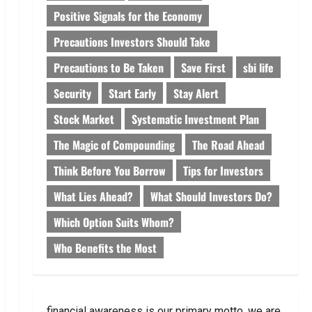
Positive Signals for the Economy
Precautions Investors Should Take
Precautions to Be Taken
Save First
sbi life
Security
Start Early
Stay Alert
Stock Market
Systematic Investment Plan
The Magic of Compounding
The Road Ahead
Think Before You Borrow
Tips for Investors
What Lies Ahead?
What Should Investors Do?
Which Option Suits Whom?
Who Benefits the Most
financial awareness is our primary motto. we are