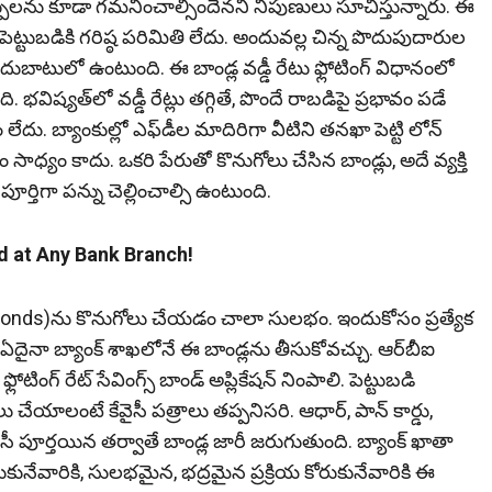
ే మార్పులను కూడా గమనించాల్సిందేనని నిపుణులు సూచిస్తున్నారు. ఈ
ెట్టుబడికి గరిష్ఠ పరిమితి లేదు. అందువల్ల చిన్న పొదుపుదారుల
దుబాటులో ఉంటుంది. ఈ బాండ్ల వడ్డీ రేటు ఫ్లోటింగ్‌ విధానంలో
విష్యత్‌లో వడ్డీ రేట్లు తగ్గితే, పొందే రాబడిపై ప్రభావం పడే
 బ్యాంకుల్లో ఎఫ్‌డీల మాదిరిగా వీటిని త‌న‌ఖా పెట్టి లోన్‌
యం కాదు. ఒకరి పేరుతో కొనుగోలు చేసిన బాండ్లు, అదే వ్యక్తి
ర్తిగా పన్ను చెల్లించాల్సి ఉంటుంది.
ased at Any Bank Branch!
g Rate Bonds)ను కొనుగోలు చేయడం చాలా సులభం. ఇందుకోసం ప్రత్యేక
ఏదైనా బ్యాంక్‌ శాఖలోనే ఈ బాండ్లను తీసుకోవచ్చు. ఆర్‌బీఐ
ంగ్‌ రేట్‌ సేవింగ్స్‌ బాండ్‌ అప్లికేషన్‌ నింపాలి. పెట్టుబడి
ోలు చేయాలంటే కేవైసీ పత్రాలు తప్పనిసరి. ఆధార్‌, పాన్‌ కార్డు,
సీ పూర్తయిన తర్వాతే బాండ్ల జారీ జరుగుతుంది. బ్యాంక్‌ ఖాతా
టాలనుకునేవారికి, సులభమైన, భద్రమైన ప్రక్రియ కోరుకునేవారికి ఈ