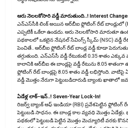
ఆరు నెలలకోసారి వడ్డీ మారుతుంది..! Interest Chang
ఎన్‌ఎస్‌సీకి లింక్‌ అయిన ఆర్‌బీఐ ఫ్లోటింగ్‌ రేట్‌ బాండ్
ఎప్పటికీ ఒకేలా ఉండదు. ఆరు నెలలకోసారి మారుతూ ఉంటుంది
పథకాలలో ఒకటైన నేషనల్‌ సేవింగ్స్‌ స్కీమ్‌ (NSC) వడ్డీ ర
పెంచితే.. ఆర్‌బీఐ ఫ్లోటింగ్‌ రేట్‌ బాండ్ల వడ్డీ కూడా పెరుగుతు
తగ్గుతుంది. ఎన్‌ఎస్‌సీ వడ్డీ రేటుకంటే 0.35 శాతం ఎక్కువ వడ
కాలానికి ఆర్‌బీఐ ఈ బాండ్లపై వడ్డీ రేటును 8.05 శాతంగా ఉం
ఫ్లోటింగ్‌ రేట్‌ బాండ్లపై 8.05 శాతం వడ్డీ లభిస్తోంది. వాటిపై 
వడ్డీ మొత్తం నేరుగా పెట్టుబడిదారుడి బ్యాంకు ఖాతాలో 
ఏడేళ్ల లాక్‌–ఇన్‌..! Seven-Year Lock-In!
రిజర్వ్‌ బ్యాంక్‌ ఆఫ్‌ ఇండియా (RBI) ప్రవేశపెట్టిన ఫ్లోటింగ్‌
పెట్టుబడి సాధనం. ఈ బాండ్ల కాల వ్యవధి మొత్తం ఏడేళ్లు
పథకంలో పెట్టుబడి పెట్టిన మొత్తం మెచ్యూరిటీ వరకు కొ