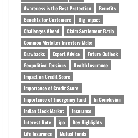
Awareness is the Best Protection
Benefits
Benefits for Customers
Big Impact
Challenges Ahead
Claim Settlement Ratio
Common Mistakes Investors Make
Drawbacks
Expert Advice
Future Outlook
Geopolitical Tensions
Health Insurance
Impact on Credit Score
Importance of Credit Score
Importance of Emergency Fund
In Conclusion
Indian Stock Market
Insurance
Interest Rate
ipo
Key Highlights
Life Insurance
Mutual Funds