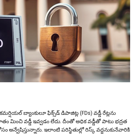
ియల్‌ బ్యాంకులూ ఫిక్స్‌డ్‌ డిపాజిట్ల (FDs) వడ్డీ రేట్లను
 శాతం మించి వడ్డీ ఇవ్వడం లేదు. దీంతో అధిక వడ్డీతో పాటు భద్రత
్వేషిస్తున్నారు. ఇలాంటి పరిస్థితుల్లో రిస్క్‌ వద్దనుకునేవారికి