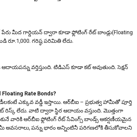
రు మీద గార్డియన్‌ ద్వారా కూడా ఫ్లోటింగ్‌ రేట్‌ బాండ్లు(Floating
బడి రూ.1,000. గరిష్ఠ పరిమితి లేదు.
కి ఆదాయపన్ను వర్తిస్తుంది. టిడిఎస్‌ కూడా కట్‌ అవుతుంది. సెక్షన్‌
led Floating Rate Bonds?
‌డీలకంటే ఎక్కువ వడ్డీ ఇస్తాయి. ఆర్‌బీఐ – ప్రభుత్వ హామీతో పూర్తి
‌ రిస్క్‌ లేదు. వాటి ద్వారా స్థిర ఆదాయం వ‌స్తుంది. మొత్తంగా
ే వారికి ఆర్‌బీఐ ఫ్లోటింగ్‌ రేట్‌ సేవింగ్స్‌ బాండ్స్‌ ఆకర్షణీయమైన
మీ అవసరాలు, పన్ను భారం అన్నింటినీ పరిగణలోకి తీసుకోవాలని