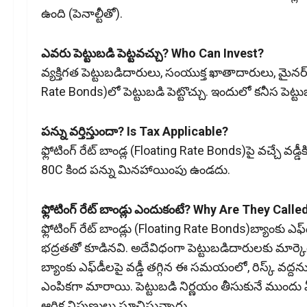
ఉంది (పెనాల్టీతో).
ఎవరు పెట్టుబడి పెట్టవచ్చు? Who Can Invest?
వ్యక్తిగత పెట్టుబడిదారులు, సంయుక్త ఖాతాదారులు, మైనర్‌ పే
Rate Bonds)లో పెట్టుబడి పెట్టొచ్చు. ఇందులో కనీస పెట్టు
పన్ను వర్తిస్తుందా? Is Tax Applicable?
ఫ్లోటింగ్‌ రేట్ బాండ్ల (Floating Rate Bonds)పై వచ్చే వడ్డీ
80C కింద పన్ను మినహాయింపు ఉండదు.
ఫ్లోటింగ్‌ రేట్ బాండ్లు ఎందుకంటే? Why Are They Cal
ఫ్లోటింగ్‌ రేట్ బాండ్లు (Floating Rate Bonds)బ్యాంకు ఎఫ్
భద్రతతో కూడిన‌వి. అదేవిధంగా పెట్టుబ‌డిదారుల‌కు మార్కెట్
బ్యాంకు ఎఫ్‌డీలపై వడ్డీ తగ్గిన ఈ సమయంలో, రిస్క్‌ వద్దనుకున
ఎంపికగా మారాయి. పెట్టుబడి నిర్ణయం తీసుకునే ముందు 
ఆర్థిక నిపుణులు సూచిస్తున్నారు.