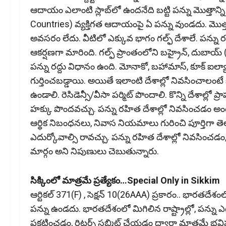
ఆదాయం ఎలాంటి స్లాబ్‌లో ఉందనేది బట్టి పన్ను మొత్తాన్ని 
Countries) వ్యక్తిగత ఆదాయంపై ఏ పన్ను వుండదు. మొత్తంగా
అవసరం లేదు. వీటిలో ఎక్కువ భాగం గల్ఫ్ దేశాలే. పన్ను రహి
ఆకర్షణగా మారింది. గల్ఫ్ ప్రాంతంలోని బహ్రైన్, దుబాయ
పన్ను రద్దు విధానం ఉంది. మోనాకో, బహామాస్, కూక్ ఐల్
గుర్తించబడ్డాయి. అయితే ఇలాంటి దేశాల్లో నివసించాలంటే క
ఉండాలి. రెసిడెన్సీ/వీసా పర్మిట్ పొందాలి. కొన్ని దేశాల్లో 
హక్కు పొందవచ్చు. పన్ను రహిత దేశాల్లో నివసించడం అం
ఆర్థిక నిబంధనలు, నివాస నియమాలు గురించి పూర్తిగ
ఎదుర్కోవాల్సి రావచ్చు. పన్ను రహిత దేశాల్లో నివసించడం
మార్గం అని నిపుణులు చెబుతున్నారు.
సిక్కింలో మాత్రమే ప్రత్యేకం…Special Only in Sikkim
ఆర్టికల్ 371(F) , సెక్షన్ 10(26AAA) ప్రకారం.. భారత
పన్ను ఉండదు. భారతదేశంలో మిగిలిన రాష్ట్రాల్లో, పన్న
ప్రకటించడం, రిటర్న్ సబ్మిట్ చేయడం ద్వారా మాత్రమే 