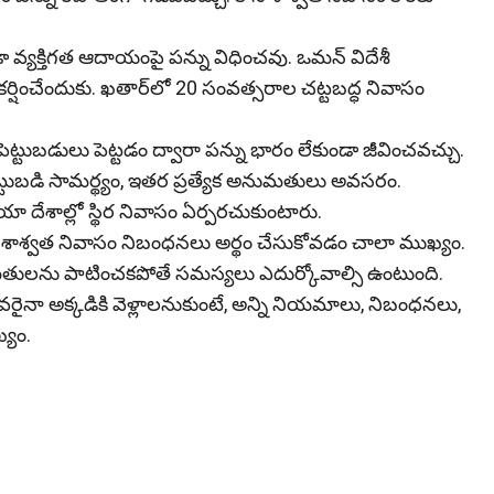
 వ్యక్తిగత ఆదాయంపై పన్ను విధించవు. ఒమన్ విదేశీ
ఆకర్షించేందుకు. ఖతార్‌లో 20 సంవత్సరాల చట్టబద్ధ నివాసం
 పెట్టుబడులు పెట్టడం ద్వారా పన్ను భారం లేకుండా జీవించవచ్చు.
ట్టుబడి సామర్థ్యం, ఇతర ప్రత్యేక అనుమతులు అవసరం.
యా దేశాల్లో స్థిర నివాసం ఏర్ప‌రచుకుంటారు.
డి, శాశ్వత నివాసం నిబంధనలు అర్థం చేసుకోవడం చాలా ముఖ్యం.
మితులను పాటించకపోతే సమస్యలు ఎదుర్కోవాల్సి ఉంటుంది.
ైనా అక్కడికి వెళ్లాలనుకుంటే, అన్ని నియమాలు, నిబంధనలు,
్యం.