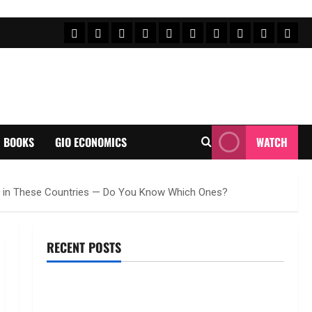
FEATURE NEWS
FINICAL PLANNING
MARKET
INVESTMENTS
NEWS
INSURANCE
MUTUAL FUND
MONEY TIP
BOOKS
Uncat
BOOKS
GIO ECONOMICS
WATCH
Tax in These Countries — Do You Know Which Ones?
RECENT POSTS
ఐపీఓ అప్‌డేట్స్: తొలి రోజే దూసుకెళ్లిన ఆర్‌డీ ఇండస్ట్రీస్..
మోల్బియో డయాగ్నస్టిక్స్ ప్రైస్ బ్యాండ్ ఖరారు!