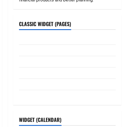
CLASSIC WIDGET (PAGES)
ABOUT US
Contact Us
dhanammoolam.com
Disclaimer
HOME
Privacy Policy
WIDGET (CALENDAR)