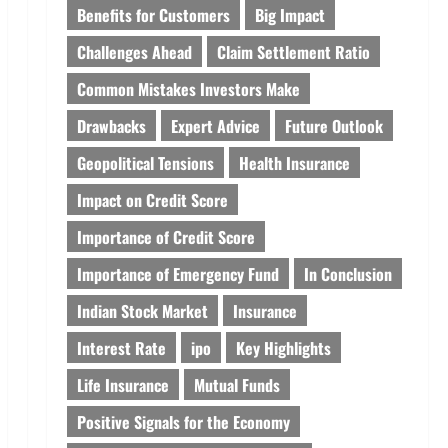
Benefits for Customers
Big Impact
Challenges Ahead
Claim Settlement Ratio
Common Mistakes Investors Make
Drawbacks
Expert Advice
Future Outlook
Geopolitical Tensions
Health Insurance
Impact on Credit Score
Importance of Credit Score
Importance of Emergency Fund
In Conclusion
Indian Stock Market
Insurance
Interest Rate
ipo
Key Highlights
Life Insurance
Mutual Funds
Positive Signals for the Economy