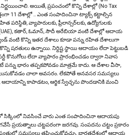
నిర్ణయించాలి. అయితే, ప్రపంచంలో కొన్ని దేశాల్లో (No Tax
 11 దేశాల్లో .. ఎంత సంపాదించినా ట్యాక్స్ కట్టాల్సిన
త పరిస్థితి, వ్యాపారులకు, ఫ్రీలాన్సర్‌లకు, ఉద్యోగులకు
్ (UAE), కతార్, ఓమాన్, సౌదీ అరేబియా వంటి దేశాల్లో ఆదాయ
యాండ్ వంటి కొన్ని ఇతర దేశాలు కూడా పన్ను రహిత దేశాలుగా
ొన్ని షరతులు ఉన్నాయి. నిర్దిష్ట స్థాయి ఆదాయం లేదా పెట్టుబడి
ప్రాపర్టీ కొనుగోలు లేదా వ్యాపారం ప్రారంభించడం ద్వారా నివాస
టే పన్ను భారం తప్పకపోవడం మాత్రమే కాదు. ఆ దేశాల వీసా,
ా తెలుసుకోవడం చాలా అవసరం. లేకపోతే అనవసర సమస్యలు
, ఆదాయాన్ని కాపాడటం, ఆర్థిక స్వేచ్ఛను పొందడానికి మంచి
దేశంలో సిక్కింలో నివసించే వారు ఎంత సంపాదించినా ఆదాయపు
ు ఎగవేసే ప్రయత్నాలు చట్టపరంగా జరగవు. సంపదను చట్టం ప్రకారం
భవిష్యత్తులో సమస్యలు తప్పించుకోవచ్చు. భారతదేశంలో ఆదాయ