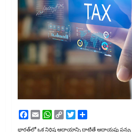
Facebook
Email
WhatsApp
Copy
Twitter
Share
Link
భారత్‌లో ఒక నిర్దిష్ట ఆదాయాన్ని దాటితే ఆదాయపు పన్ను చెల