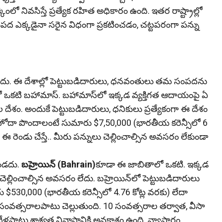
ిక్కింలో నివసిస్తే ప్రత్యేక రహిత అధికారం ఉంది. ఇతర రాష్ట్రాల్లో
ంపద ఎక్కడైనా సరైన విధంగా ప్రకటించడం, చట్టపరంగా పన్ను
 ఉండదు. ఈ దేశాల్లో పెట్టుబడిదారులు, ధనవంతులు తమ సంపదను
ల్లో ఒకటి బహామాస్. బహామాస్‌లో ఇక్కడ వ్యక్తిగత ఆదాయంపై ఏ
దేశం. అందుకే పెట్టుబడిదారులు, ధనికులు ప్రత్యేకంగా ఈ దేశం
స హోదా పొందాలంటే సుమారు $7,50,000 (భారతీయ కరెన్సీలో ₹6
యాలి ఈ రెండు చేస్తే.. మీరు పన్నులు చెల్లించాల్సిన అవసరం లేకుండా
ఉండదు.
బహ్రెయిన్ (Bahrain)
కూడా ఈ జాబితాలో ఒకటి. ఇక్కడ
ల్లించాల్సిన అవసరం లేదు. బహ్రెయిన్‌లో పెట్టుబడిదారులు
ారు $530,000 (భారతీయ కరెన్సీలో ₹4.76 కోట్ల వరకు) లేదా
 10 సంవత్సరాలపాటు చెల్లుతుంది. 10 సంవత్సరాల తర్వాత, వీసా
ళ్లపాటు శాశ్వత నివాసానికి అవకాశం ఉంది. వ్యాపారం,