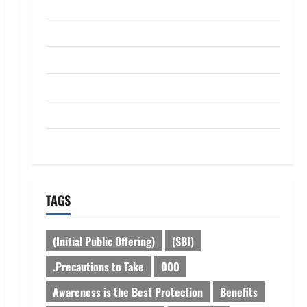
ABOUT US
Contact Us
dhanammoolam.com
Disclaimer
HOME
Privacy Policy
TAGS
(Initial Public Offering)
(SBI)
.Precautions to Take
000
Awareness is the Best Protection
Benefits