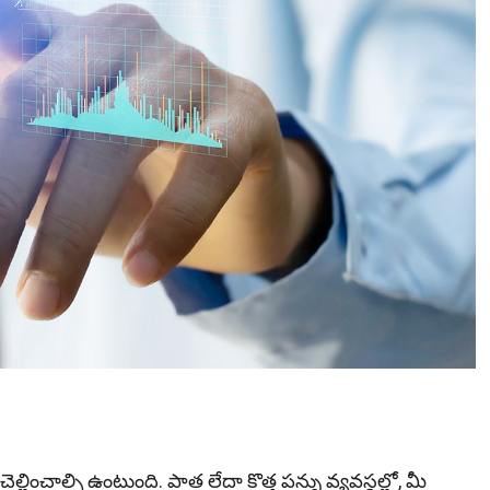
్లించాల్సి ఉంటుంది. పాత లేదా కొత్త పన్ను వ్యవస్థల్లో, మీ