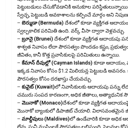
పెట్టుబడులు చేసుకోవడానికి అనుకూల పరిస్థితులున్నాయి. 
స్వేచ్ఛ, పెట్టుబడి అవకాశాలను కల్పించే మార్గం అని నిపుణ
–
బెర్ముడా (Bermuda)
దేశంలో కూడా వ్య‌క్తిగత ఆదాయంపై 
స్వల్పకాలిక పరిమితి ఉంది. వర్క్ వీసా ద్వారా వెళ్లవచ్చు.
–
బ్రూనై (Brunei)
దేశంలో కూడా వ్యక్తిగత ఆదాయపు పన్ను
శాశ్వత నివాసం లేదా పౌరసత్వం పొందడం కష్టం, ప్రభు
జీవితం, కానీ కొత్త ప్రవాసికులపై పరిమితులు ఉన్నాయి.
–
కేమాన్ దీవుల్లో (Cayman Islands)
కూడా ఆదాయం, మూ
ఇక్క‌డ నివాసం కోసం $1.2 మిలియన్ల పెట్టుబడి అవ‌స‌రం.
పౌరసత్వం కోసం దరఖాస్తు చేయవచ్చు.
–
కువైట్ (Kuwait)
లో నివాసికులకు ఆదాయపు పన్ను లేదు
చమురు సంపద కారణంగా, అధిక జీతాలు, అత్యాధునిక సౌ
–
మొనాకో (Monaco)
దేశంలో కూడా వ్యక్తిగత ఆదాయంపై
మొనాకో బ్యాంకులో డిపాజిట్ చేయాలి. విలాసవంతమైన జీవ
–
మాల్దీవులు (Maldives)
లో ఉండేవారికి కూడా అధిక ఆద
లేవు. సున్తీ ముస్లింలకే పౌరసత్వం లభిస్తుంది. సెలవుల 