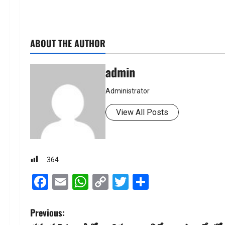
ABOUT THE AUTHOR
admin
Administrator
View All Posts
364
Facebook
Email
WhatsApp
Copy
Twitter
Share
Link
P
Previous: