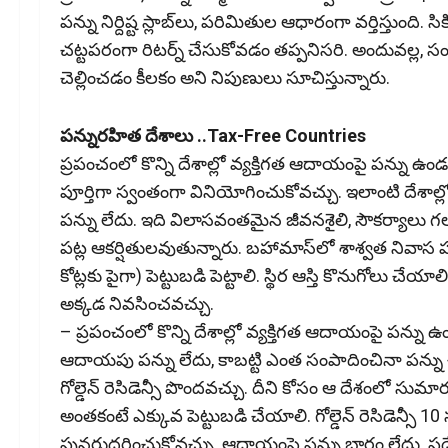
పన్ను నిర్దిష్ట స్లాబ్‌లు, పరిమితుల ఆధారంగా వర్తిస్తుంది. స
చట్టపరంగా రిటర్న్ చేసుకోవడం తప్పనిసరి. అందువల్ల, స
చెల్లించడం కీలకం అని నిపుణులు సూచిస్తున్నారు.
పన్నురహిత దేశాలు ..Tax-Free Countries
ప్రపంచంలో కొన్ని దేశాల్లో వ్యక్తిగత ఆదాయంపై పన్ను
పూర్తిగా స్వంతంగా వినియోగించుకోవచ్చు. ఇలాంటి దేశా
పన్ను లేదు. ఇది విలాసవంతమైన జీవనశైలి, సౌకర్యాలు గల 
ప‌ట్ల ఆకర్షితులవుతున్నారు. బహామాస్‌లో శాశ్వత నివా
కోట్లకు పైగా) పెట్టుబడి పెట్టాలి. స్థిర ఆస్తి కొనుగోలు చే
అక్కడ నివసించవచ్చు.
– ప్రపంచంలో కొన్ని దేశాల్లో వ్యక్తిగత ఆదాయంపై పన్ను 
ఆదాయపు పన్ను లేదు, కాబట్టి ఎంత సంపాదించినా పన్ను చె
గోల్డెన్ రెసిడెన్సీ పొందవచ్చు. దీని కోసం ఆ దేశంలో సుమ
అంతకంటే ఎక్కువ పెట్టుబడి చేయాలి. గోల్డెన్ రెసిడెన్సీ
పునరుద్ధరించుకోవచ్చు. ఆదాయంపై పన్ను భారం లేదు. పదే