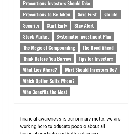
Precautions Investors Should Take
Precautions to Be Taken
Save First
sbi life
Security
Start Early
Stay Alert
Stock Market
Systematic Investment Plan
The Magic of Compounding
The Road Ahead
Think Before You Borrow
Tips for Investors
What Lies Ahead?
What Should Investors Do?
Which Option Suits Whom?
Who Benefits the Most
financial awareness is our primary motto. we are
working here to educate people about all
financial products and better planning.