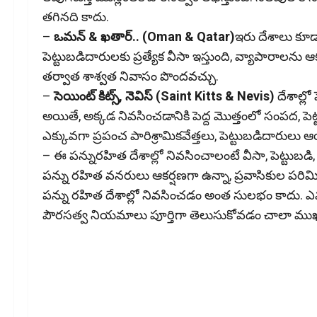
తగినది కాదు.
–
ఒమన్ & ఖతార్.. (Oman & Qatar)
ఇరు దేశాలు కూడా
పెట్టుబడిదారులకు ప్రత్యేక వీసా ఇస్తుంది, వ్యాపారాలను 
తర్వాత శాశ్వత నివాసం పొందవచ్చు.
–
సెయింట్ కిట్స్, నెవిస్ (Saint Kitts & Nevis)
దేశాల్లో
అయితే, అక్కడ నివసించడానికి పెద్ద మొత్తంలో సంపద, పె
ఎక్కువగా ప్రపంచ పారిశ్రామికవేత్తలు, పెట్టుబడిదారులు ఆ
– ఈ పన్నురహిత దేశాల్లో నివసించాలంటే వీసా, పెట్టుబ
పన్ను రహిత వనరులు ఆకర్షణగా ఉన్నా, ప్రవాసికుల పరి
పన్ను రహిత దేశాల్లో నివసించడం అంత సులభం కాదు. ఎవర
పౌరసత్వ నియమాలు పూర్తిగా తెలుసుకోవడం చాలా ముఖ