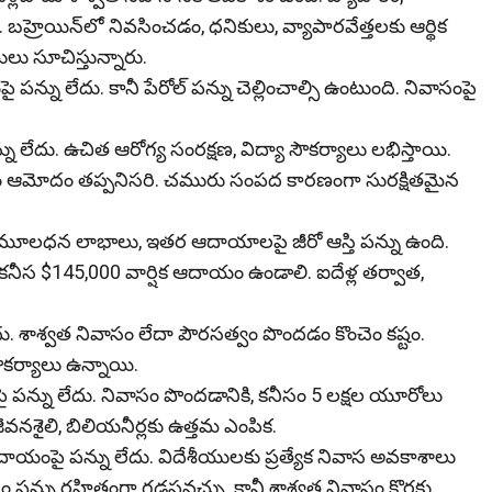
బహ్రెయిన్‌లో నివసించడం, ధనికులు, వ్యాపారవేత్తలకు ఆర్థిక
ులు సూచిస్తున్నారు.
పన్ను లేదు. కానీ పేరోల్ పన్ను చెల్లించాల్సి ఉంటుంది. నివాసంపై
 లేదు. ఉచిత ఆరోగ్య సంరక్షణ, విద్యా సౌకర్యాలు లభిస్తాయి.
త్వం ఆమోదం తప్పనిసరి. చమురు సంపద కారణంగా సురక్షితమైన
లధన లాభాలు, ఇతర ఆదాయాలపై జీరో ఆస్తి పన్ను ఉంది.
 కనీస $145,000 వార్షిక ఆదాయం ఉండాలి. ఐదేళ్ల తర్వాత,
. శాశ్వత నివాసం లేదా పౌరసత్వం పొందడం కొంచెం కష్టం.
కర్యాలు ఉన్నాయి.
 పన్ను లేదు. నివాసం పొందడానికి, కనీసం 5 లక్షల యూరోలు
నశైలి, బిలియనీర్లకు ఉత్తమ ఎంపిక.
ాయంపై పన్ను లేదు. విదేశీయులకు ప్రత్యేక నివాస అవకాశాలు
కోసం పన్ను రహితంగా గడపవచ్చు. కానీ శాశ్వత నివాసం కొరకు