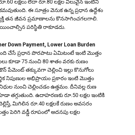
.60 లక్షలు లేదా రూ.80 లక్షల విలువైన ఇంటిని
ికమవుతుంది. ఈ సూత్రం వెనుక ఉన్న ప్రధాన ఉద్దేశం
యక్తి తన జీవన ప్రమాణాలను కొనసాగించగలగాలి.
ాయించాల్సిన పరిస్థితి రాకూడదు.
 Higher Down Payment, Lower Loan Burden
ది చేసే ప్రధాన పొరపాటు ఏమిటంటే ఇంటి మొత్తం
కులు కూడా 75 నుంచి 80 శాతం వరకు రుణం
్ పేమెంట్ తక్కువగా చెల్లించి ఇల్లు కొనుగోలు
ిక నిపుణుల అభిప్రాయం ప్రకారం ఇంటి మొత్తం
నిధుల నుంచి చెల్లించడం ఉత్తమం. దీనివల్ల రుణ
రం కూడా తగ్గుతుంది. ఉదాహరణకు రూ.50 లక్షల ఇంటికి
ల్లిస్తే, మిగిలిన రూ.40 లక్షలకే రుణం అవసరం
మొత్తం పెరిగి వడ్డీ రూపంలో అదనపు లక్షల