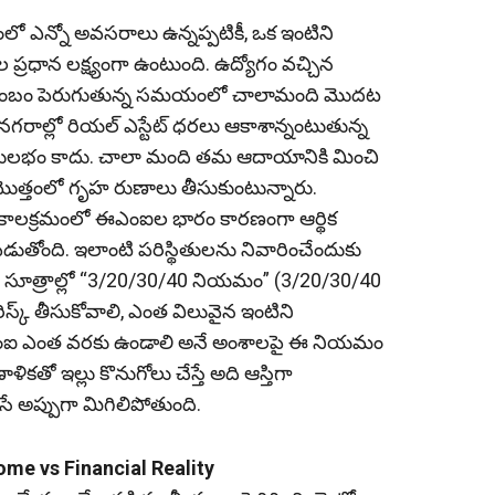
తంలో ఎన్నో అవసరాలు ఉన్నప్పటికీ, ఒక ఇంటిని
రధాన లక్ష్యంగా ఉంటుంది. ఉద్యోగం వచ్చిన
కుటుంబం పెరుగుతున్న సమయంలో చాలామంది మొదట
 నగరాల్లో రియల్ ఎస్టేట్ ధరలు ఆకాశాన్నంటుతున్న
ంత సులభం కాదు. చాలా మంది తమ ఆదాయానికి మించి
 మొత్తంలో గృహ రుణాలు తీసుకుంటున్నారు.
, కాలక్రమంలో ఈఎంఐల భారం కారణంగా ఆర్థిక
ావం పడుతోంది. ఇలాంటి పరిస్థితులను నివారించేందుకు
మైన సూత్రాల్లో “3/20/30/40 నియమం” (3/20/30/40
స్క్ తీసుకోవాలి, ఎంత విలువైన ఇంటిని
ఈఎంఐ ఎంత వరకు ఉండాలి అనే అంశాలపై ఈ నియమం
ాళికతో ఇల్లు కొనుగోలు చేస్తే అది ఆస్తిగా
 అప్పుగా మిగిలిపోతుంది.
 Home vs Financial Reality