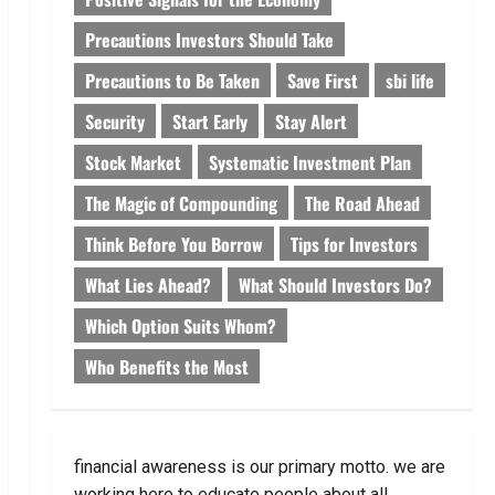
Precautions Investors Should Take
Precautions to Be Taken
Save First
sbi life
Security
Start Early
Stay Alert
Stock Market
Systematic Investment Plan
The Magic of Compounding
The Road Ahead
Think Before You Borrow
Tips for Investors
What Lies Ahead?
What Should Investors Do?
Which Option Suits Whom?
Who Benefits the Most
financial awareness is our primary motto. we are
working here to educate people about all