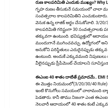
రుణ కాలపరిమితి ఎందుకు ముఖ్యం? Why 
గృహ రుణం తీసుకునే సమయంలో చాలా మంది
సంవత్సరాల కాలపరిమితిని ఎంచుకుంటారు. 
వెనుక ఉన్న లాజిక్ అర్థం చేసుకోవాలి. 3/
కాలపరిమితి గరిష్టంగా 30 సంవత్సరాలకు పర
తక్కువగా ఉంటుంది. భవిష్యత్తులో ఆదాయం పె
ముందుగానే ముగించవచ్చు. ఉద్యోగంలో అనిశ్
అనుకోని పరిస్థితులు ఎదురైనప్పుడు తక్
ఉంటుంది. అందుకే ఎక్కువమంది నిపుణులు గ
వీలైనప్పుడు ప్రీపేమెంట్ చేయాలని సూచిస్తున్
ఈఎంఐ 40 శాతం దాటితే ప్రమాదమే.. EMI
ఈ మొత్తం నియమంలో(3/20/30/40 Rule) 
ఇంటి కొనుగోలు సమయంలో చాలామంది బ్యాంక
పెడతారు. కానీ తాము నిజంగా ఎంత ఈఎంఐ చ
నెలవారీ ఆదాయంలో 40 శాతం కంటే ఎక్కువ