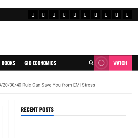
FEATURE NEWS
FINICAL PLANNING
MARKET
INVESTMENTS
NEWS
INSURANCE
MUTUAL FUND
MONEY TIP
BOOKS
Uncat
BOOKS
GIO ECONOMICS
WATCH
e 3/20/30/40 Rule Can Save You from EMI Stress
RECENT POSTS
ఎల్‌ఐసీ షేర్ల భారీ పతనం: డిస్కౌంట్ ఆఫర్ ఫర్ సేల్ (OFS)
ప్రభావంతో క్రాష్ అయిన స్టాక్