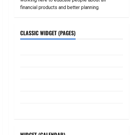
financial products and better planning.
CLASSIC WIDGET (PAGES)
ABOUT US
Contact Us
dhanammoolam.com
Disclaimer
HOME
Privacy Policy
WIDGET (CALENDAR)