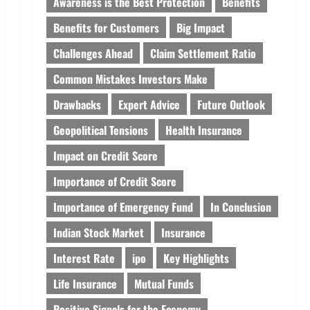
Awareness is the Best Protection
Benefits
Benefits for Customers
Big Impact
Challenges Ahead
Claim Settlement Ratio
Common Mistakes Investors Make
Drawbacks
Expert Advice
Future Outlook
Geopolitical Tensions
Health Insurance
Impact on Credit Score
Importance of Credit Score
Importance of Emergency Fund
In Conclusion
Indian Stock Market
Insurance
Interest Rate
ipo
Key Highlights
Life Insurance
Mutual Funds
Positive Signals for the Economy