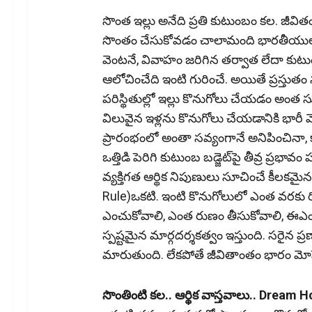
Link
సొంత ఇల్లు అనేది ప్రతి కుటుంబం కల. జీవి
సొంతం చేసుకోవడం చాలామంది భారతీయుల ప్
వెంటనే, వివాహం జరిగిన తర్వాత లేదా 
ఆలోచించేది ఇంటి గురించే. అయితే ప్రస్తుతం
పరిస్థితుల్లో ఇల్లు కొనుగోలు చేయడం అ
విలువైన ఇళ్లను కొనుగోలు చేయడానికి భారీ
ప్రారంభంలో అంతా సవ్యంగానే అనిపించినా
ఒత్తిడి పెరిగి కుటుంబ బడ్జెట్‌పై తీవ్ర ప్రభ
వ్యక్తిగత ఆర్థిక నిపుణులు సూచించే కీలక
Rule)ఒకటి. ఇంటి కొనుగోలులో ఎంత వరకు రి
ఎంచుకోవాలి, ఎంత రుణం తీసుకోవాలి, 
స్పష్టమైన మార్గదర్శకత్వం ఇస్తుంది. సరైన ప్రణ
మారుతుంది. లేకపోతే జీవితాంతం భారం మోసే
సొంతింటి కల.. ఆర్థిక వాస్తవాలు.. Dream