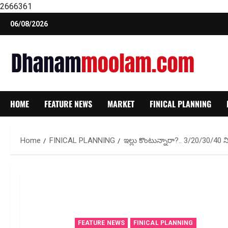
2666361
Skip
06/08/2026
to
content
HOME
FEATURE NEWS
MARKET
FINICAL PLANNING
Home
FINICAL PLANNING
ఇల్లు కొంటున్నారా?.. 3/20/30/4
FEATURE NEWS
FINICAL PLANNING