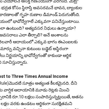
చేయాలనే ఆసక్తి గణనీయంగా పెరిగింది. మెట్రో
ు భద్రత కోసం స్థిరాస్తి అవసరమనే భావన, బ్యాంకుల
కారణాలతో గృహ రుణాల డిమాండ్ పెరుగుతోంది.
ంలో భావోద్వేగాలే ఎక్కువగా పనిచేస్తుంటాయి.
ఎలా ఉంటుంది? అత్యవసర నిధులు ఉన్నాయా?
ర అవసరాలు ఎలా తీర్చాలి? అనే అంశాలను
తంగా నెలవారీ ఆదాయంలో ఎక్కువ భాగం ఈఎంఐలకు
ిన్న మార్పు వచ్చినా కుటుంబ బడ్జెట్ అస్థిరంగా
 నిర్ణయాన్ని భావోద్వేగంతో కాకుండా ఆర్థిక
ి సూచిస్తున్నారు.
 Cost to Three Times Annual Income
le)మొదటి సూత్రం అత్యంత కీలకమైనది. దీని
మీ వార్షిక ఆదాయానికి మూడు రెట్లకు మించి
నికి రూ.10 లక్షలు సంపాదిస్తున్నట్లయితే, అతను
0 లక్షల వరకు ఉండటం ఆర్థికంగా సురక్షితమని