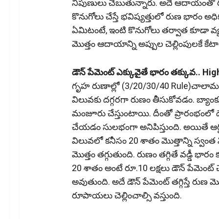
నిపుణులు చెబుతున్నారు. అదే ఆదాయంతో రూ
కొనుగోలు చేస్తే భవిష్యత్తులో రుణ భారం అధ
ఏమిటంటే, ఇంటి కొనుగోలు తర్వాత కూడా వ్
మొత్తం ఆదాయాన్ని అప్పుల చెల్లింపులకే కేట
డౌన్ పేమెంట్‌ ఎక్కువైతే భారం తక్కువ..
గృహ రుణాల్లో (3/20/30/40 Rule)చాలామం
విలువకు దగ్గరగా రుణం తీసుకోవడం. బ్యాం
మంజూరు చేస్తుంటాయి. దీంతో ప్రారంభంలో డౌన
చేయడం సులభంగా అనిపిస్తుంది. అయితే ఆర్థ
విలువలో కనీసం 20 శాతం మొత్తాన్ని స్వంత 
మొత్తం తగ్గుతుంది. రుణం తగ్గితే వడ్డీ భా
20 శాతం అంటే రూ.10 లక్షలు డౌన్ పేమెంట్ చె
అవుతుంది. అదే డౌన్ పేమెంట్ తగ్గిస్తే రుణ 
రూపాయలు చెల్లించాల్సి వస్తుంది.