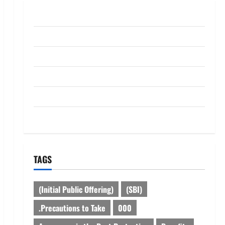
ABOUT US
Contact Us
dhanammoolam.com
Disclaimer
HOME
Privacy Policy
TAGS
(Initial Public Offering)
(SBI)
.Precautions to Take
000