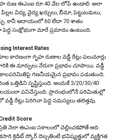
 గృహ రుణ ఈఎంఐ రూ.40 వేల లోపే ఉండాలి. అలా
్లల విద్య, వైద్య ఖర్చులు, బీమా, పెట్టుబడులు,
ు. కానీ ఆదాయంలో 60 లేదా 70 శాతం
ా పెద్ద సంక్షోభంగా మారే ప్రమాదం ఉంటుంది.
 Rising Interest Rates
ిర్ణయాల కారణంగా గృహ రుణాల వడ్డీ రేట్లు పలుమార్లు
వారికి ఈ మార్పులు నేరుగా ప్రభావం చూపాయి. వడ్డీ
ణ కాలపరిమితిపై గణనీయమైన ప్రభావం పడుతుంది.
త ఒత్తిడిని సృష్టిస్తుంది. అందుకే 3/20/30/40
ంలా పనిచేస్తుంది. ప్రారంభంలోనే పరిమితుల్లో
డ్డీ రేట్లు పెరిగినా పెద్ద సమస్యలు తలెత్తవు.
ur Credit Score
 ప్రతి నెలా ఈఎంఐ సకాలంలో చెల్లించకపోతే అది
కసారి క్రెడిట్ స్కోర్ దెబ్బతింటే భవిష్యత్తులో వ్యక్తిగత