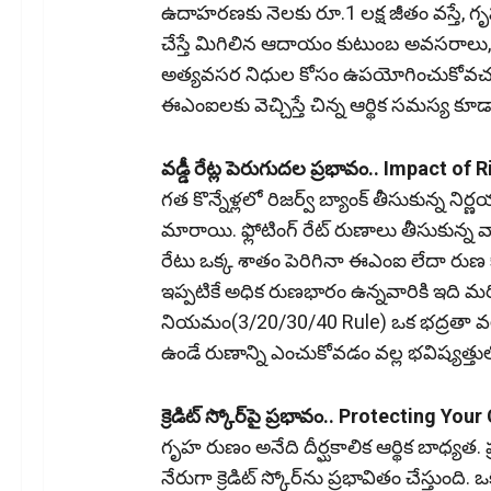
ఉదాహరణకు నెలకు రూ.1 లక్ష జీతం వస్తే,
చేస్తే మిగిలిన ఆదాయం కుటుంబ అవసరాలు, పిల
అత్యవసర నిధుల కోసం ఉపయోగించుకోవచ్చ
ఈఎంఐలకు వెచ్చిస్తే చిన్న ఆర్థిక సమస్య కూడ
వడ్డీ రేట్ల పెరుగుదల ప్రభావం.. Impact of
గత కొన్నేళ్లలో రిజర్వ్ బ్యాంక్ తీసుకున్న న
మారాయి. ఫ్లోటింగ్ రేట్ రుణాలు తీసుకున్న 
రేటు ఒక్క శాతం పెరిగినా ఈఎంఐ లేదా రు
ఇప్పటికే అధిక రుణభారం ఉన్నవారికి ఇది మరిం
నియమం(3/20/30/40 Rule) ఒక భద్రతా వలయ
ఉండే రుణాన్ని ఎంచుకోవడం వల్ల భవిష్యత్తులో వ
క్రెడిట్ స్కోర్‌పై ప్రభావం.. Protecting Yo
గృహ రుణం అనేది దీర్ఘకాలిక ఆర్థిక బాధ్యత.
నేరుగా క్రెడిట్ స్కోర్‌ను ప్రభావితం చేస్తుంది. ఒ