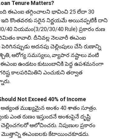
Loan Tenure Matters?
 ఈఎంఐ తగ్గించాలని భావించి 25 లేదా 30
ఇది కొంతవరకు సరైన నిర్ణయమే అయినప్పటికీ దాని
20/30/40 నియమం(3/20/30/40 Rule) ప్రకారం రుణ
ిమితం కావాలి. దీనివల్ల నెలవారీ ఈఎంఐ
రిగినప్పుడు అదనపు చెల్లింపులు చేసి రుణాన్ని
చితి, ఆరోగ్య సమస్యలు, వ్యాపార నష్టాలు వంటి
కువ ఈఎంఐ ఉండటం కుటుంబానికి పెద్ద ఉపశమనంగా
రిష్ట కాలపరిమితిని ఎంచుకుని తర్వాత
నారు.
 Should Not Exceed 40% of Income
అత్యంత ముఖ్యమైన అంశం 40 శాతం సూత్రం.
ు ఎంత రుణం ఇస్తుందనే అంశంపైనే దృష్టి
ెల్లించగలరో ఆలోచించరు. నిపుణుల ప్రకారం
 మొత్తాన్ని ఈఎంఐలకు కేటాయించకూడదు.