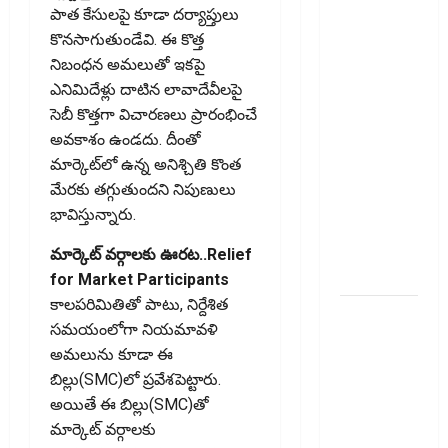
టాక్స్‌
పాత కేసులపై కూడా దర్యాప్తులు
చెల్లించొచ్చు..!
కొనసాగుతుండేవి. ఈ కొత్త
కొత్త
నిబంధన అమలుతో ఇకపై
నిబంధనలు
ఎనిమిదేళ్లు దాటిన లావాదేవీలపై
ఇవే!! Pay
సెబీ కొత్తగా విచారణలు ప్రారంభించే
Income Tax
అవకాశం ఉండదు. దీంతో
with Your
మార్కెట్‌లో ఉన్న అనిశ్చితి కొంత
Credit
మేరకు తగ్గుతుందని నిపుణులు
Card!
భావిస్తున్నారు.
Here’s What
the New
మార్కెట్‌ వర్గాలకు ఊరట..Relief
Rules Say
for Market Participants
కాలపరిమితితో పాటు, నిర్దేశిత
చిన్న
సమయంలోగా నియమావళి
మదుపర్లకు
అమలును కూడా ఈ
బిగ్ రిలీఫ్:
బిల్లు(SMC)లో ప్రవేశపెట్టారు.
రీట్‌, ఇన్విట్
అయితే ఈ బిల్లు(SMC)తో
పన్ను
మార్కెట్‌ వర్గాలకు
మార్పులు