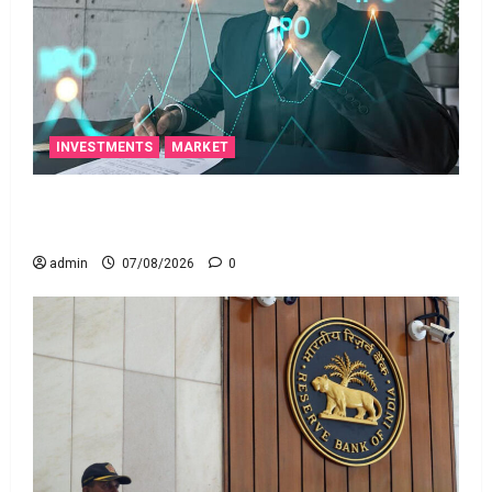
INVESTMENTS
MARKET
టెక్నోక్రాఫ్ట్ వెంచర్స్ ఐపీఓ: షార్ట్ టర్మ్ ఇన్‌వెస్టర్లు అప్లై
చేయవచ్చా?
admin
07/08/2026
0