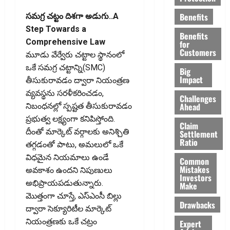
Benefits
సమగ్ర చట్టం దిశగా అడుగు..A
Step Towards a
Benefits
Comprehensive Law
for
Customers
మూడు వేర్వేరు చట్టాల స్థానంలో
ఒకే సమగ్ర చట్టాన్ని(SMC)
Big
Impact
తీసుకురావడం ద్వారా నియంత్రణ
వ్యవస్థను సరళీకరించడం,
Challenges
Ahead
నిబంధనల్లో స్పష్టత తీసుకురావడం
ప్రభుత్వ లక్ష్యంగా కనిపిస్తోంది.
Claim
దీంతో మార్కెట్‌ వర్గాలకు అనిశ్చితి
Settlement
Ratio
తగ్గడంతో పాటు, అమలులో ఒకే
విధమైన నియమాలు ఉండే
Common
Mistakes
అవకాశం ఉందని నిపుణులు
Investors
అభిప్రాయపడుతున్నారు.
Make
మొత్తంగా చూస్తే, ఎస్‌ఎంసీ బిల్లు
Drawbacks
ద్వారా సెక్యూరిటీల మార్కెట్‌
నియంత్రణకు ఒకే చట్రం
Expert