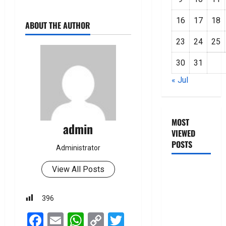
16
17
18
ABOUT THE AUTHOR
23
24
25
30
31
« Jul
MOST
admin
VIEWED
POSTS
Administrator
జీరో టు వ‌న్
View All Posts
బుక్ స‌మ‌రీ
తెలుగు
396
ZERO TO
Facebook
Email
WhatsApp
Copy
Twitter
ONE book