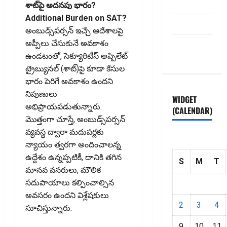
Disclaimer
శాట్‌పై అదనపు భారం?
Additional Burden on SAT?
HOME
అంబుడ్స్‌పర్సన్‌ ఇచ్చే ఆదేశాలపై
Privacy
అప్పీలు చేసుకునే అవకాశం
Policy
ఉండటంతో, సెక్యూరిటీస్‌ అప్పిలేట్‌
ట్రైబ్యునల్‌ (శాట్‌)పై కూడా కేసుల
భారం పెరిగే అవకాశం ఉందని
నిపుణులు
WIDGET
అభిప్రాయపడుతున్నారు.
(CALENDAR)
మొత్తంగా చూస్తే, అంబుడ్స్‌పర్సన్‌
వ్యవస్థ ద్వారా మదుపర్లకు
న్యాయం త్వరగా అందించాలన్న
ఉద్దేశం ఉన్నప్పటికీ, దానికి తగిన
S
M
T
మానవ వనరులు, మౌలిక
సదుపాయాలు కల్పించాల్సిన
అవసరం ఉందని విశ్లేషకులు
2
3
4
సూచిస్తున్నారు.
9
10
11