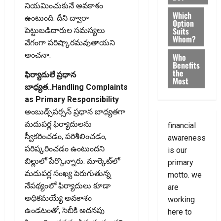
నియమించుకునే అవకాశం
Which
ఉంటుంది. దీని ద్వారా
Option
Suits
పెట్టుబడిదారుల సమస్యలు
Whom?
వేగంగా పరిష్కారమవుతాయని
అంచనా.
Who
Benefits
the
ఫిర్యాదులే ప్రధాన
Most
బాధ్యత..Handling Complaints
as Primary Responsibility
అంబుడ్స్‌పర్సన్‌ ప్రధాన బాధ్యతగా
మదుపర్ల ఫిర్యాదులను
financial
స్వీకరించడం, పరిశీలించడం,
awareness
పరిష్కరించడం ఉంటుందని
is our
బిల్లులో పేర్కొన్నారు. మార్కెట్‌లో
primary
మదుపర్ల సంఖ్య పెరుగుతున్న
motto. we
నేపథ్యంలో ఫిర్యాదులు కూడా
are
అధికమయ్యే అవకాశం
working
ఉండటంతో, సెబీకి అదనపు
here to