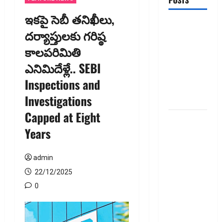
POSTS
ఇక‌పై సెబీ తనిఖీలు,
టెక్నోక్రాఫ్ట్
దర్యాప్తుల‌కు గ‌రిష్ఠ
వెంచర్స్
కాలపరిమితి
ఐపీఓ: షార్ట్
టర్మ్
ఎనిమిదేళ్లే.. SEBI
ఇన్‌వెస్టర్లు
Inspections and
అప్లై
Investigations
చేయవచ్చా?
Capped at Eight
రికవరీ
Years
ఏజెంట్లపై
ఆర్‌బీఐ
కొరడా..!
admin
జనవరి 1
22/12/2025
నుంచి కొత్త
0
నిబంధనలు
అమలు..
RBI Cracks