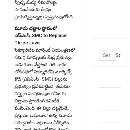
స్వేచ్ఛ మధ్య సమతౌల్యం
పాలసీ కోసం
సాధించేందుకు కేంద్రం
చూస్తున్నారా?
ప్రయత్నిస్తున్నట్లు స్పష్టమవుతోంది.
అయితే ఇవి
తెలుసుకోండి
మూడు చట్టాల స్థానంలో
ఎస్‌ఎంసీ..SMC to Replace
Three Laws
సెక్యూరిటీల మార్కెట్‌ నియంత్రణలో
Search
సమగ్ర మార్పులకు కేంద్ర ప్రభుత్వం
for:
అడుగులు వేస్తోంది. గత వారం
లోక్‌సభలో సెక్యూరిటీస్‌ మార్కెట్స్‌
కోడ్‌ (ఎస్‌ఎంసీ -SMC) బిల్లును
ABOUT US
ప్రభుత్వం ప్రవేశపెట్టింది. తదుపరి
Contact Us
విస్తృత సంప్రదింపుల కోసం ఈ
బిల్లును స్టాండింగ్‌ కమిటీకి
dhanammoolam.
పంపించింది. ఈ బిల్లు చట్టమైతే..
ప్రస్తుతం అమలులో ఉన్న మూడు
Disclaimer
సెక్యూరిటీల చట్టాలను ఏకీకృతం
HOME
చేసి, వాటి స్థానంలో కొత్త చట్టాన్ని