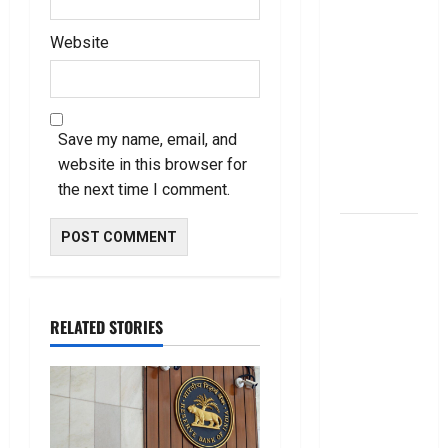
తెలుసుకోండి!
Thinking of
Website
Taking a
Personal
Loan..
Save my name, email, and
Here’s What
website in this browser for
You Should
the next time I comment.
Know
New
Changes
Effective
From 1st
RELATED STORIES
June 2024
జూన్ 1
నుంచి
అమ‌లు
కానున్న కొత్త