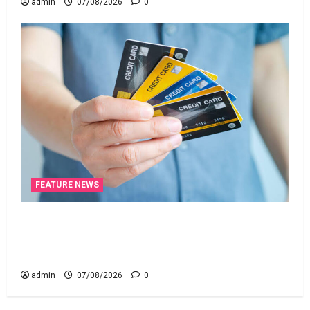
admin
07/08/2026
0
FEATURE NEWS
క్రెడిట్‌ కార్డుతోనూ ఇన్‌కమ్‌ టాక్స్‌ చెల్లించొచ్చు..! కొత్త
నిబంధనలు ఇవే!! Pay Income Tax with Your Credit
Card! Here’s What the New Rules Say
admin
07/08/2026
0