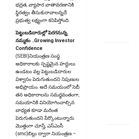
PhonePe
భద్రత, వ్యాపార వాతావరణానికి
Users! UPI
స్థిరత్వం తీసుకురావాలన్నదే
Transactions
ప్రభుత్వ లక్ష్యంగా కనిపిస్తోంది.
May Attract
పెట్టుబడిదారుల్లో పెర‌గ‌నున్న‌
Charges
నమ్మకం ..Growing Investor
ఐపీఓ
Confidence
అప్‌డేట్స్:
(SEBI)నియంత్రణ సంస్థ
తొలి రోజే
అధికారాలకు స్పష్టమైన హద్దులు
దూసుకెళ్లిన
ఉండటం వల్ల పెట్టుబడిదారుల
ఆర్‌డీ
విశ్వాసం పెరుగుతుందని నిపుణుల
ఇండస్ట్రీస్..
అభిప్రాయం. అదే సమయంలో సెబీ
మోల్బియో
తన అధికారాలను సమర్థవంతంగా,
డయాగ్నస్టిక్స్
సమయానికి వినియోగించాల్సిన
ప్రైస్ బ్యాండ్
బాధ్యత కూడా మరింత
ఖరారు!
పెరుగుతుందని పేర్కొంటున్నారు.
మొత్తంగా చూస్తే, ఎస్‌ఎంసీ
అత్యుత్తమ
(smc)బిల్లు ద్వారా నియంత్రణ –
జీవిత బీమా