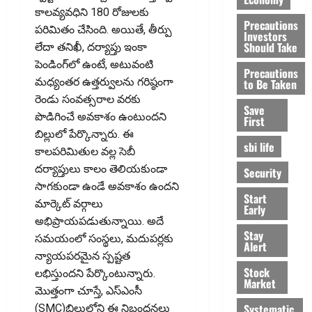
కాలవ్యవధిని 180 రోజులకు
Precautions
పరిమితం చేసింది. అయితే, తీర్పు
Investors
Should Take
లేదా తనిఖీ, దర్యాప్తు ఇంకా
పెండింగ్‌లో ఉంటే, అటువంటి
Precautions
మధ్యంతర ఉత్తర్వులను గరిష్ఠంగా
to Be Taken
రెండు సంవత్సరాల వరకు
Save
పొడిగించే అవకాశం ఉంటుందని
First
బిల్లులో పేర్కొన్నారు. ఈ
sbi life
కాలపరిమితుల వల్ల సెబీ
దర్యాప్తులు కాలం తెలియకుండా
Security
సాగకుండా ఉండే అవకాశం ఉందని
Start
మార్కెట్‌ వర్గాలు
Early
అభిప్రాయపడుతున్నాయి. అదే
Stay
సమయంలో సంస్థలు, మదుపర్లకు
Alert
న్యాయపరమైన స్పష్టత
Stock
లభిస్తుందని పేర్కొంటున్నారు.
Market
మొత్తంగా చూస్తే, ఎస్‌ఎంసీ
Systematic
(SMC)బిల్లులోని ఈ నిబంధనలు