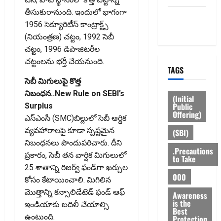
తీసుకురానుంది. ఇందులో భాగంగా
Privacy
1956 సెక్యూరిటీస్‌ కాంట్రాక్ట్స్‌
Policy
(నియంత్రణ) చట్టం, 1992 సెబీ
చట్టం, 1996 డిపాజిటరీల
చట్టంలను భర్తీ చేయనుంది.
TAGS
సెబీ మిగులుపై కొత్త
నిబంధన..New Rule on SEBI’s
(Initial
Public
Surplus
Offering)
ఎస్‌ఎంసీ (SMC)బిల్లులో సెబీ ఆర్థిక
వ్యవహారాలపై కూడా స్పష్టమైన
(SBI)
నిబంధనలు పొందుపరిచారు. దీని
.Precautions
ప్రకారం, సెబీ తన వార్షిక మిగులులో
to Take
25 శాతాన్ని రిజర్వ్‌ ఫండ్‌గా ఖర్చుల
000
కోసం కేటాయించాలి. మిగిలిన
మొత్తాన్ని కన్సాలిడేటెడ్‌ ఫండ్‌ ఆఫ్‌
Awareness
is the
ఇండియాకు బదిలీ చేయాల్సి
Best
ఉంటుంది.
Protection