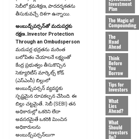
Investment
సెబీలో క్రమశిక్షణ, పారదర్శకతను
Plan
తీసుకువచ్చే దిశగా ఉన్నాయి.
The Magic of
Compounding
అంబుడ్స్‌పర్సన్‌తో మదుపర్లకు
రక్షణ..Investor Protection
The
Road
Through an Ombudsperson
Ahead
మదుపర్ల భద్రతను మరింత
Think
బలోపేతం చేయాలనే లక్ష్యంతో
Before
కేంద్ర ప్రభుత్వం తీసుకొచ్చిన
You
Borrow
సెక్యూరిటీస్‌ మార్కెట్స్‌ కోడ్‌
(ఎస్‌ఎంసీ) బిల్లులో
Tips for
అంబుడ్స్‌పర్సన్‌ వ్యవస్థకు
Investors
స్పష్టమైన రూపకల్పన చేసింది. ఈ
What
బిల్లు చట్టమైతే.. సెబీ (SEBI) తన
Lies
Ahead?
అధికారుల్లో ఒకరిని లేదా
అవసరమైతే ఒకరికి మించిన
What
Should
అధికారులను
Investors
అంబుడ్స్‌పర్సన్‌లుగా
Do?