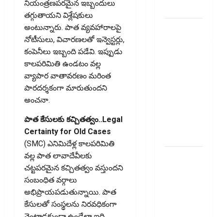
నియంత్రణపరమైన ఇబ్బందులు
ఇవే!
తగ్గుతాయని విశ్లేషకులు
ఐటీఆర్‌లో
అంటున్నారు. పాత వ్యవహారాలపై
తప్పులున్నాయా?
నోటీసులు, విచారణలతో ఇన్వెస్టర్లు,
ఇంకా
కంపెనీలు ఇబ్బంది పడేవి. ఇప్పుడు
అవకాశం
కాలపరిమితి ఉండటం వల్ల
ఉంది..!
వ్యాపార వాతావరణం మరింత
Errors in
పారదర్శకంగా మారుతుందని
Your ITR?
అంచనా.
There’s Still
పాత కేసులకు కచ్చితత్వం..Legal
Time to Fix
Certainty for Old Cases
Them!
(SMC) ఎనిమిదేళ్ల కాలపరిమితి
వ్యక్తిగత
వల్ల పాత లావాదేవీలకు
రుణం
చట్టపరమైన కచ్చితత్వం వస్తుందని
ముందే
సంబంధిత వర్గాలు
తీర్చేస్తున్నారా?..
అభిప్రాయపడుతున్నాయి. పాత
ఈ
కేసులతో సంస్థలను నిరవధికంగా
విషయాలు
వెంటాడకుండా ఉండేలా ఇది