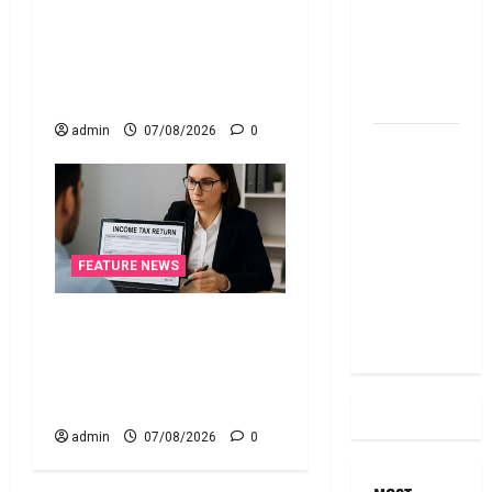
నిబంధనలు ఇవే!! Pay Income
RBI Rate
Tax with Your Credit Card!
Cut, Is Your
Here’s What the New Rules
EMI Still
Say
the Same
admin
07/08/2026
0
దీపావళి
2025: టాప్
15 స్టాక్
ఐడియాస్ ..
Diwali
FEATURE NEWS
2025: Top
15 Stock
ఐటీఆర్‌లో తప్పులున్నాయా?..
Ideas
ఇంకా అవకాశం ఉంది..! Errors
in Your ITR? There’s Still
Time to Fix Them!
admin
07/08/2026
0