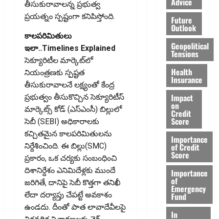
Advice
తీసుకురావాలన్న ప్రభుత్వ
ప్రయత్నం స్పష్టంగా కనిపిస్తోంది.
Future
Outlook
కాలపరిమితులు
Geopolitical
ఇలా..Timelines Explained
Tensions
సెక్యూరిటీల మార్కెట్‌లో
Health
నియంత్రణకు స్పష్టత
Insurance
తీసుకురావాలనే లక్ష్యంతో కేంద్ర
Impact
ప్రభుత్వం తీసుకొచ్చిన సెక్యూరిటీస్‌
on
మార్కెట్స్‌ కోడ్‌ (ఎస్‌ఎంసీ) బిల్లులో
Credit
Score
సెబీ (SEBI) అధికారాలకు
కచ్చితమైన కాలపరిమితులను
Importance
of Credit
నిర్దేశించింది. ఈ బిల్లు(SMC)
Score
ప్రకారం, ఒక చర్యకు సంబంధించి
దిశానిర్దేశం ఎనిమిదేళ్లకు ముందే
Importance
of
జరిగితే, దానిపై సెబీ కొత్తగా తనిఖీ
Emergency
లేదా దర్యాప్తు చేపట్టే అవకాశం
Fund
ఉండదు. దీంతో పాత లావాదేవీలపై
In