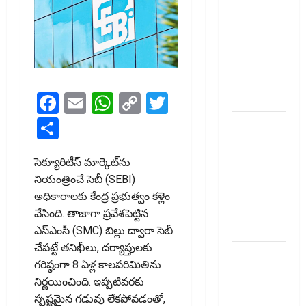
Down on
Recovery
Agents..
New Rules
from
January 1
Facebook
Email
WhatsApp
Copy
Twitter
Link
Share
మీ ఎల్‌ఐసీ
పాలసీ
నంబర్
సెక్యూరిటీస్ మార్కెట్‌ను
పోయిందా?
నియంత్రించే సెబీ (SEBI)
ఆన్‌లైన్‌లో
అధికారాలకు కేంద్ర ప్రభుత్వం కళ్లెం
సులభంగా
వేసింది. తాజాగా ప్రవేశపెట్టిన
తెలుసుకోండిలా!
ఎస్‌ఎంసీ (SMC) బిల్లు ద్వారా సెబీ
చేపట్టే తనిఖీలు, దర్యాప్తులకు
క్రెడిట్‌
గరిష్ఠంగా 8 ఏళ్ల కాలపరిమితిను
కార్డుతోనూ
నిర్ణయించింది. ఇప్పటివరకు
ఇన్‌కమ్‌
స్పష్టమైన గడువు లేకపోవడంతో,