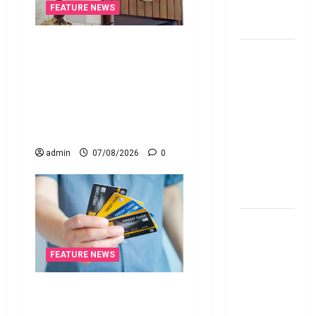
నిబంధ‌న‌లు
FEATURE NEWS
ఇవే
రికవరీ ఏజెంట్లపై ఆర్‌బీఐ
మేజిక్ ఆఫ్
కొరడా..! జనవరి 1 నుంచి కొత్త
థింకింగ్ బిగ్
నిబంధనలు అమలు.. RBI
బుక్ స‌మ‌రీ
Cracks Down on Recovery
తెలుగు the
Agents.. New Rules from
magic of
January 1
thinking big
admin
07/08/2026
0
book
summery
telugu
RBI రేటు
తగ్గించినప్పటికీ
మీ EMI
FEATURE NEWS
అలాగే
క్రెడిట్‌ కార్డుతోనూ ఇన్‌కమ్‌
ఉందా..
టాక్స్‌ చెల్లించొచ్చు..! కొత్త
Even After