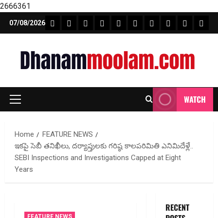
2666361
Skip
FEATURE NEWS
FINICAL PLANNING
MARKET
INVESTMENTS
NEWS
INSURANCE
MUTUAL FUND
MONEY TIP
BOOKS
Unca
07/08/2026
to
content
WATCH
Primary
Menu
Home
FEATURE NEWS
ఇక‌పై సెబీ తనిఖీలు, దర్యాప్తుల‌కు గ‌రిష్ఠ కాలపరిమితి ఎనిమిదేళ్లే..
SEBI Inspections and Investigations Capped at Eight
Years
RECENT
FEATURE NEWS