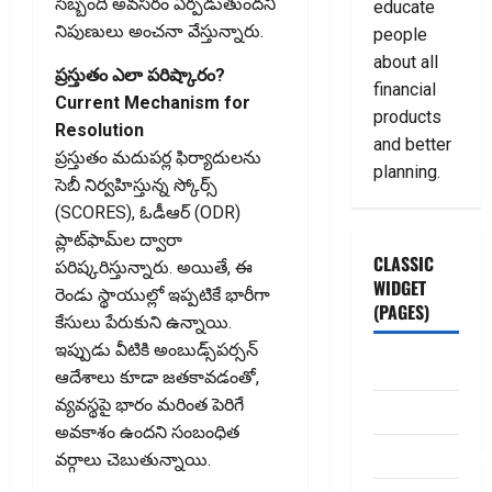
సిబ్బంది అవసరం ఏర్పడుతుందని
educate
నిపుణులు అంచనా వేస్తున్నారు.
people
about all
ప్రస్తుతం ఎలా పరిష్కారం?
financial
Current Mechanism for
products
Resolution
and better
ప్రస్తుతం మదుపర్ల ఫిర్యాదులను
planning.
సెబీ నిర్వహిస్తున్న స్కోర్స్‌
(SCORES), ఓడీఆర్‌ (ODR)
ప్లాట్‌ఫామ్‌ల ద్వారా
CLASSIC
పరిష్కరిస్తున్నారు. అయితే, ఈ
WIDGET
రెండు స్థాయుల్లో ఇప్పటికే భారీగా
(PAGES)
కేసులు పేరుకుని ఉన్నాయి.
ఇప్పుడు వీటికి అంబుడ్స్‌పర్సన్‌
ABOUT US
ఆదేశాలు కూడా జతకావడంతో,
వ్యవస్థపై భారం మరింత పెరిగే
Contact Us
అవకాశం ఉందని సంబంధిత
dhanammoolam.
వర్గాలు చెబుతున్నాయి.