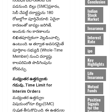
నిరవధిక విచారణలకు చెక్‌
Conclusion
పడనుంది. బిల్లు (SMC)ప్రకారం,
Indian
సెబీ చేపట్టే దర్యాప్తును 180
Stock
Market
రోజుల్లోగా పూర్తిచేయాలి. ఏదైనా
కారణంతో జాప్యం జరిగితే,
Insurance
అందుకు గల కారణాలను
Interest
లిఖితపూర్వకంగా వెల్లడించాల్సి
Rate
ఉంటుంది. ఆ తర్వాత అవసరమైతే
ipo
పూర్తికాల సభ్యుడి (Whole-Time
Member) నుంచి దర్యాప్తు
Key
కాలపరిమితి పొడిగింపును
Highlights
కోరవచ్చు.
Life
Insurance
మధ్యంతర ఉత్తర్వులకు
గడువు..Time Limit for
Mutual
Funds
Interim Orders
మధ్యంతర ఉత్తర్వుల
Positive
Signals
విషయంలోనూ బిల్లు(SMC)
for the
స్పష్టత తీసుకొచ్చింది. ఈ ఉత్తర్వుల
Economy