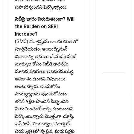
తప్పక
సహకరిస్తుందని పేర్కొన్నాయి.
తెలుసుకోండి..!
సెబీపై భారం పెరుగుతుందా? Will
Prepaying
the Burden on SEBI
Your
Increase?
Personal
(SMC) దర్యాప్తును కాలపరిమితిలో
Loan?
పూర్తిచేయడం, అంబుడ్స్‌మన్‌
Here’s What
విధానాన్ని అమలు చేయడం వంటి
You Must
మార్పుల కోసం సెబీకి అదనపు
Know
మానవ వనరులు అవసరమయ్యే
గూగుల్ పే,
అవకాశం ఉందని నిపుణులు
ఫోన్ పే
అంటున్నారు. ఇందుకోసం
వినియోగదారులక
సామర్థ్యాలను పుంచుకోవడం,
షాక్..! UPI
తగిన శిక్షణ పొందిన సిబ్బందిని
లావాదేవీలపై
నియమించుకోవాల్సి ఉంటుందని
చార్జీలు!!
పేర్కొంటున్నారు.మొత్తంగా చూస్తే,
Shock for
ఎస్‌ఎంసీ బిల్లు ద్వారా మార్కెట్‌
Google Pay,
నియంత్రణలో స్పష్టత, మదుపర్లకు