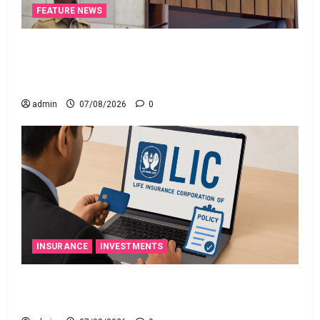
FEATURE NEWS
రికవరీ ఏజెంట్లపై ఆర్‌బీఐ కొరడా..! జనవరి 1 నుంచి కొత్త
నిబంధనలు అమలు.. RBI Cracks Down on Recovery
Agents.. New Rules from January 1
admin
07/08/2026
0
INSURANCE
INVESTMENTS
మీ ఎల్‌ఐసీ పాలసీ నంబర్ పోయిందా? ఆన్‌లైన్‌లో
సులభంగా తెలుసుకోండిలా!