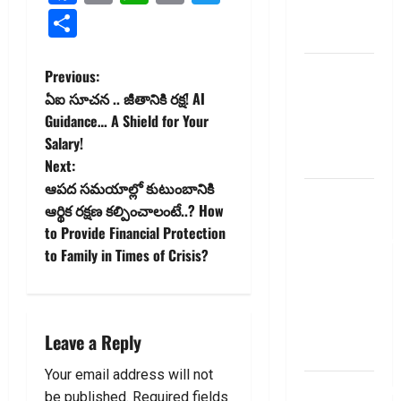
Link
summery
Share
telugu
బ్యాంకుల్లో
P
Previous:
మోసపోవ‌ద్దు..
ఏఐ సూచ‌న‌ .. జీతానికి ర‌క్ష‌! AI
o
జాగ్ర‌త్త‌ Be
Guidance… A Shield for Your
careful in
Salary!
s
Banks
Next:
t
ఆప‌ద‌ స‌మ‌యాల్లో కుటుంబానికి
బ్యాంకు
ఆర్థిక ర‌క్ష‌ణ క‌ల్పించాలంటే..? How
అకౌంట్‌లో
n
to Provide Financial Protection
డ‌బ్బులేస్తున్నారా
to Family in Times of Crisis?
a
deposit and
withdraw
v
limit in
bank
i
Leave a Reply
account
g
Your email address will not
dhanammoolam.
be published.
Required fields