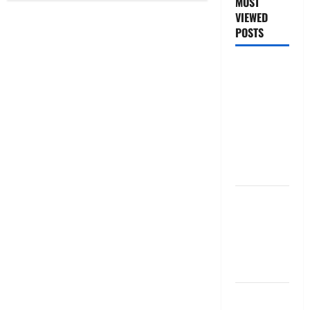
MOST
VIEWED
POSTS
జీరో టు వ‌న్
బుక్ స‌మ‌రీ
తెలుగు
ZERO TO
ONE book
summery
telugu
బ్యాంకుల్లో
మోసపోవ‌ద్దు..
జాగ్ర‌త్త‌ Be
careful in
Banks
బ్యాంకు