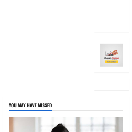
RBI Rate
Cut, Is Your
EMI Still
the Same
YOU MAY HAVE MISSED