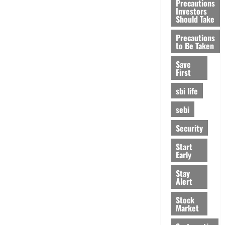
Precautions
Investors
Should Take
Precautions
to Be Taken
Save
First
sbi life
sebi
Security
Start
Early
Stay
Alert
Stock
Market