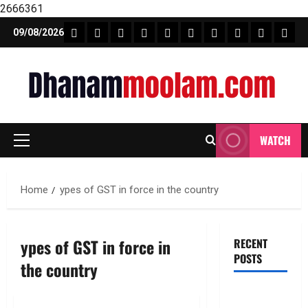
2666361
Skip
FEATURE NEWS
FINICAL PLANNING
MARKET
INVESTMENTS
NEWS
INSURANCE
MUTUAL FUND
MONEY TIP
BOOKS
Unca
09/08/2026
to
content
WATCH
Primary
Menu
Home
ypes of GST in force in the country
ypes of GST in force in
RECENT
POSTS
the country
ఐటీ