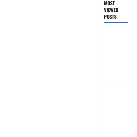
MOST
VIEWED
POSTS
జీరో టు వ‌న్
బుక్ స‌మ‌రీ
తెలుగు
ZERO TO
ONE book
summery
telugu
బ్యాంకుల్లో
మోసపోవ‌ద్దు..
జాగ్ర‌త్త‌ Be
careful in
Banks
బ్యాంకు