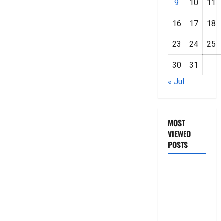
9
10
11
16
17
18
23
24
25
30
31
« Jul
MOST
VIEWED
POSTS
జీరో టు వ‌న్
బుక్ స‌మ‌రీ
తెలుగు
ZERO TO
ONE book