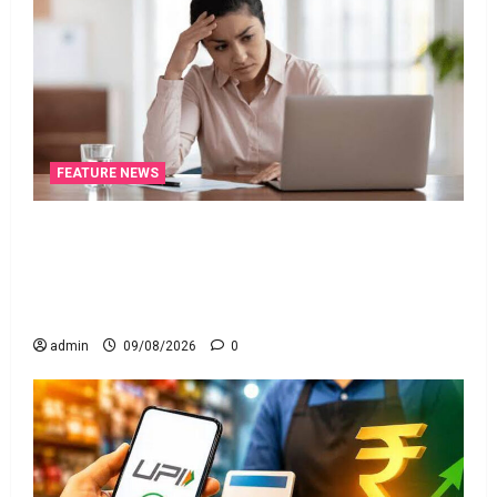
FEATURE NEWS
ఐటీ రిటర్న్స్‌లో ఫేక్‌ డిడక్షన్స్‌ పెట్టారా? AI నిఘాలో
దొరికితే భారీ పెనాల్టీ త‌ప్ప‌దు! Claimed Fake Deductions
in ITRs? Heavy Penalty Awaits If Caught by AI
Surveillance!
admin
09/08/2026
0