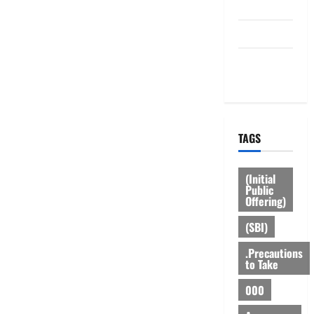
Disclaimer
HOME
Privacy
Policy
TAGS
(Initial
Public
Offering)
(SBI)
.Precautions
to Take
000