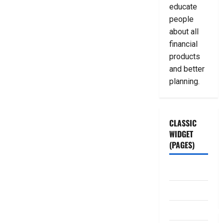
educate
people
about all
financial
products
and better
planning.
CLASSIC
WIDGET
(PAGES)
ABOUT US
Contact Us
dhanammoolam.