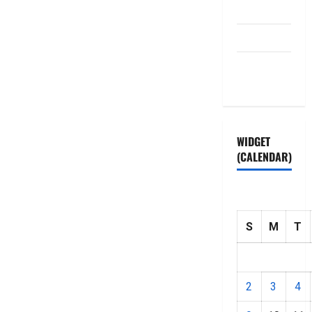
Disclaimer
HOME
Privacy
Policy
WIDGET
(CALENDAR)
S
M
T
2
3
4