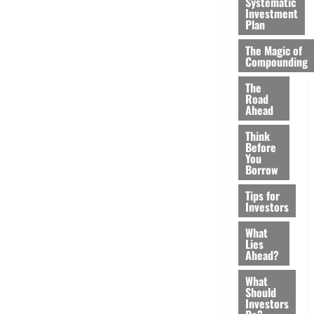
Systematic
Investment
Plan
The Magic of
Compounding
The
Road
Ahead
Think
Before
You
Borrow
Tips for
Investors
What
Lies
Ahead?
What
Should
Investors