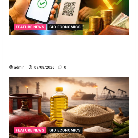
FEATURE NEWS
GIO ECONOMICS
యూపీఐ లావాదేవీలన్నీ ఉచితమే! క్లారిటీ ఇచ్చిన కేంద్ర
స‌ర్కారు!! All UPI Transactions Remain Free! Centre
Government Clarifies!!
admin
09/08/2026
0
FEATURE NEWS
GIO ECONOMICS