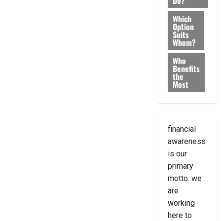
Do?
Which
Option
Suits
Whom?
Who
Benefits
the
Most
financial
awareness
is our
primary
motto. we
are
working
here to