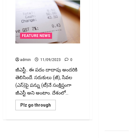
రిటర్న్స్‌లో
ఫేక్‌ డిడక్షన్స్‌
పెట్టారా? AI
నిఘాలో
దొరికితే భారీ
FEATURE NEWS
పెనాల్టీ
త‌ప్ప‌దు!
GST అంటే ఏమిటి what is GST
Claimed
admin
11/09/2023
0
Fake
జీఎస్టీ.. ఈ పదం దాదాపు అందరికి
Deductions
తెలిసిందే. సరుకులు (జీ), సేవల
in ITRs?
(ఎస్)పై పన్ను (టీ)నే సంక్షిప్తంగా
Heavy
జీఎస్టీ అని అంటాం. దేశంలో...
Penalty
Awaits If
Read
Plz go through
Caught by
more
about
AI
GST
అంటే
Surveillance!
ఏమిటి
what
is
యూపీఐ