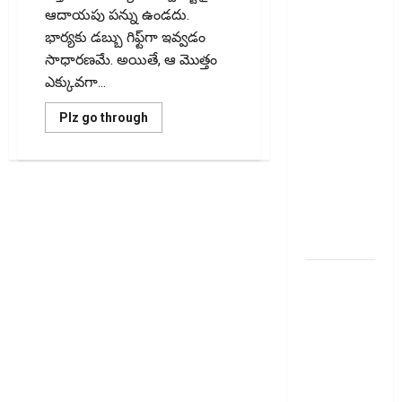
ఆదాయపు పన్ను ఉండదు.
హాల్‌మార్కింగ్‌
భార్యకు డబ్బు గిఫ్ట్‌గా ఇవ్వడం
పరీక్షలను
సాధారణమే. అయితే, ఆ మొత్తం
విస్తరించనున్న
ఎక్కువగా...
బీఐఎస్‌!
Silver
Read
Plz go through
Demand
more
about
Surges..
భార్యకు
భారీగా
BIS to
న‌గదు
గిఫ్ట్‌గా
Expand
ఇస్తున్నారా?
Hallmarking
అయితే
ఐటీఆర్
Tests!
ఫైలింగ్‌లో
ఈ
నిబంధనలు
ఎల్‌నినోతో
తప్పనిసరి!
Are
ఆహార ధరల
You
Gifting
పెరుగుదల
a
ముప్పు! El
Large
Amount
Nino Poses
of
Cash
Risk of
to