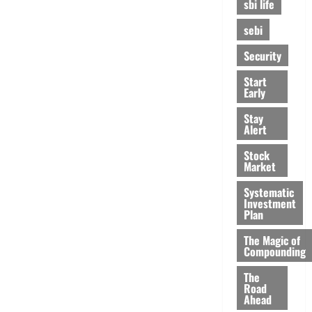
sbi life
sebi
Security
Start
Early
Stay
Alert
Stock
Market
Systematic
Investment
Plan
The Magic of
Compounding
The
Road
Ahead