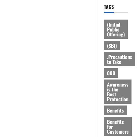
TAGS
(Initial
Public
Offering)
(SBI)
.Precautions
to Take
000
Awareness
is the
Best
Protection
Benefits
Benefits
for
Customers