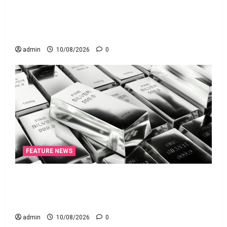
135 ఏళ్ల నాటి చట్టానికి చెల్లు.. డిజిటల్‌ బ్యాంకింగ్‌కు
తగ్గట్టుగా కొత్త చట్టం!! 135-Year-Old Law Replaced..
New Law for the Digital Banking Era!!
admin
10/08/2026
0
FEATURE NEWS
వెండికి భలే గిరాకీ.. హాల్‌మార్కింగ్‌ పరీక్షలను
విస్తరించనున్న బీఐఎస్‌! Silver Demand Surges.. BIS to
Expand Hallmarking Tests!
admin
10/08/2026
0