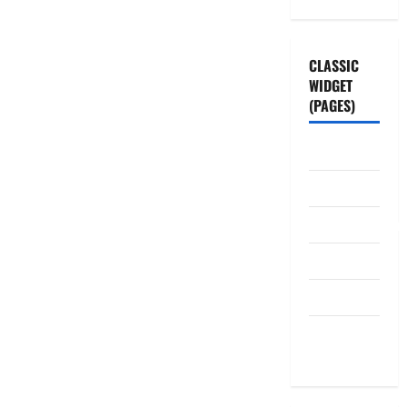
CLASSIC
WIDGET
(PAGES)
ABOUT US
Contact Us
dhanammoolam.
Disclaimer
HOME
Privacy
Policy