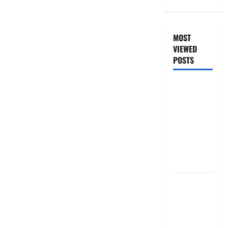
MOST
VIEWED
POSTS
జీరో టు వ‌న్
బుక్ స‌మ‌రీ
తెలుగు
ZERO TO
ONE book
summery
telugu
బ్యాంకుల్లో
మోసపోవ‌ద్దు..
జాగ్ర‌త్త‌ Be
careful in