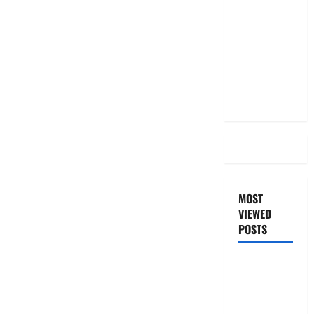
ఉందా..
Even After
RBI Rate
Cut, Is Your
EMI Still
the Same
MOST
VIEWED
POSTS
జీరో టు వ‌న్
బుక్ స‌మ‌రీ
తెలుగు