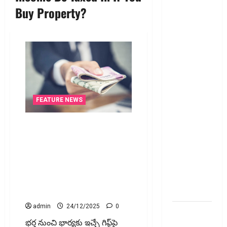
Buy Property?
135 ఏళ్ల
నాటి
చట్టానికి
చెల్లు..
డిజిటల్‌
బ్యాంకింగ్‌కు
తగ్గట్టుగా
FEATURE NEWS
కొత్త చట్టం!!
135-Year-
భార్యకు భారీగా న‌గదు గిఫ్ట్‌గా
Old Law
ఇస్తున్నారా? అయితే ఐటీఆర్
Replaced..
ఫైలింగ్‌లో ఈ నిబంధనలు
New Law for
తప్పనిసరి! Are You Gifting a
the Digital
Large Amount of Cash to Your
Banking
Wife? These ITR Filing Rules
Era!!
Are Mandatory!
admin
24/12/2025
0
వెండికి భలే
భర్త నుంచి భార్యకు ఇచ్చే గిఫ్ట్‌పై
గిరాకీ..