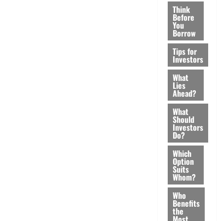
Think
Before
You
Borrow
Tips for
Investors
What
Lies
Ahead?
What
Should
Investors
Do?
Which
Option
Suits
Whom?
Who
Benefits
the
Most