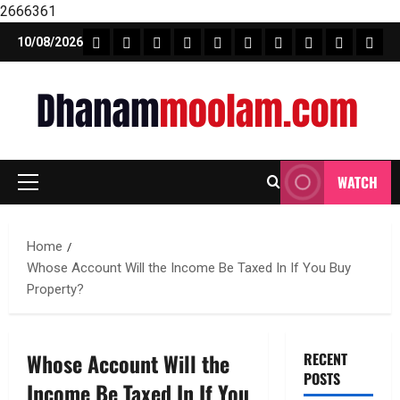
2666361
Skip
FEATURE NEWS
FINICAL PLANNING
MARKET
INVESTMENTS
NEWS
INSURANCE
MUTUAL FUND
MONEY TIP
BOOKS
Unca
10/08/2026
to
content
WATCH
Primary
Menu
Home
Whose Account Will the Income Be Taxed In If You Buy
Property?
Whose Account Will the
RECENT
POSTS
Income Be Taxed In If You