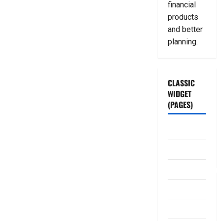
financial
products
and better
planning.
CLASSIC
WIDGET
(PAGES)
ABOUT US
Contact Us
dhanammoolam.
Disclaimer
HOME