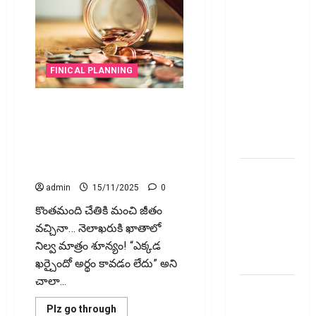
అప్‌డేట్స్:
తొలి రోజే
దూసుకెళ్లిన
ఆర్‌డీ
ఇండస్ట్రీస్..
FINICAL PLANNING
మోల్బియో
ఎంత సంపాదిస్తున్నా.. డబ్బులు
డయాగ్నస్టిక్స్
మిగ‌ల‌ట్లేదా..? అయితే ఈ తప్పులే
ప్రైస్ బ్యాండ్
కారణం! Earning More but Saving
ఖరారు!
Nothing? Here’s What You’re
Doing Wrong!
అత్యుత్తమ
జీవిత బీమా
admin
15/11/2025
0
పాలసీ కోసం
కొంతమంది చేతికి మంచి జీతం
చూస్తున్నారా?
వచ్చినా… నెలాఖరుకి ఖాతాలో
అయితే ఇవి
నిల్వ మాత్రం శూన్యం! “ఎక్కడ
తెలుసుకోండి
ఖర్చైందో అర్థం కావడం లేదు” అని
చాలా...
మీ
పెట్టుబ‌డికి
Read
Plz go through