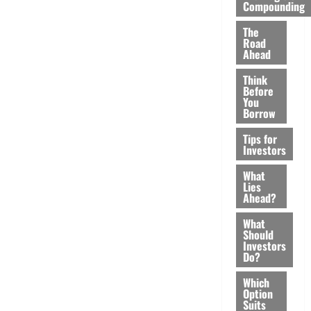
Compounding
The
Road
Ahead
Think
Before
You
Borrow
Tips for
Investors
What
Lies
Ahead?
What
Should
Investors
Do?
Which
Option
Suits