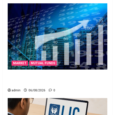
MARKET
MUTUAL FUNDS
మీ పెట్టుబ‌డికి సుర‌క్షిత మార్గాల‌ను వెతుకుతున్నారా?
ఈటీఎఫ్‌లు, మ్యూచువల్ ఫండ్ల‌లో ఏవి సరైనవి అంటే?
admin
06/08/2026
0