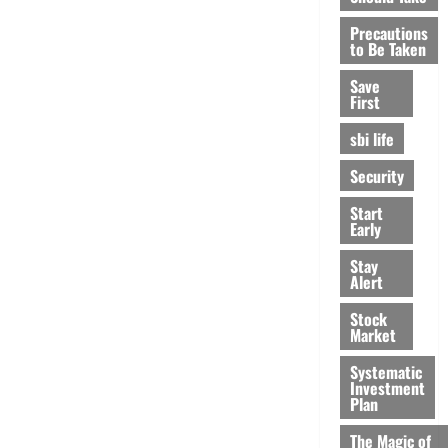
Precautions
to Be Taken
Save
First
sbi life
Security
Start
Early
Stay
Alert
Stock
Market
Systematic
Investment
Plan
The Magic of