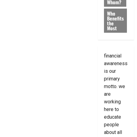
Whom?
Who
Benefits
the
Most
financial
awareness
is our
primary
motto. we
are
working
here to
educate
people
about all