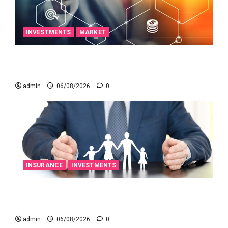
INVESTMENTS
MARKET
ఐపీఓ అప్‌డేట్స్: తొలి రోజే దూసుకెళ్లిన ఆర్‌డీ ఇండస్ట్రీస్..
మోల్బియో డయాగ్నస్టిక్స్ ప్రైస్ బ్యాండ్ ఖరారు!
admin
06/08/2026
0
INSURANCE
INVESTMENTS
అత్యుత్తమ జీవిత బీమా పాలసీ కోసం చూస్తున్నారా?
అయితే ఇవి తెలుసుకోండి
admin
06/08/2026
0