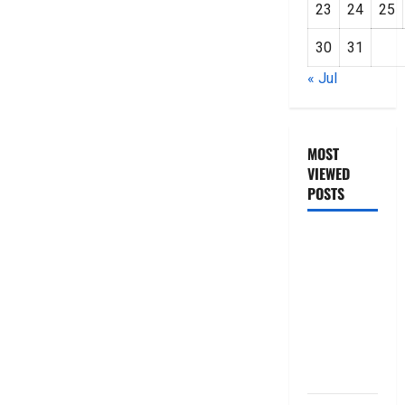
23
24
25
30
31
« Jul
MOST
VIEWED
POSTS
జీరో టు వ‌న్
బుక్ స‌మ‌రీ
తెలుగు
ZERO TO
ONE book
summery
telugu