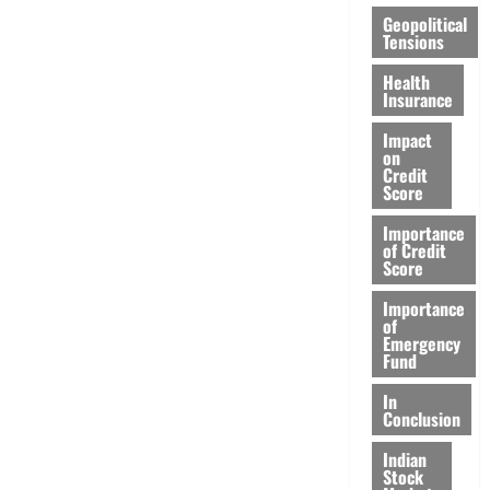
Geopolitical
Tensions
Health
Insurance
Impact
on
Credit
Score
Importance
of Credit
Score
Importance
of
Emergency
Fund
In
Conclusion
Indian
Stock