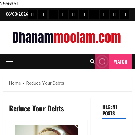
2666361
Skip
FEATURE NEWS
FINICAL PLANNING
MARKET
INVESTMENTS
NEWS
INSURANCE
MUTUAL FUND
MONEY TIP
BOOKS
Unca
06/08/2026
to
content
WATCH
Primary
Menu
Home
Reduce Your Debts
Reduce Your Debts
RECENT
POSTS
ఐపీఓ