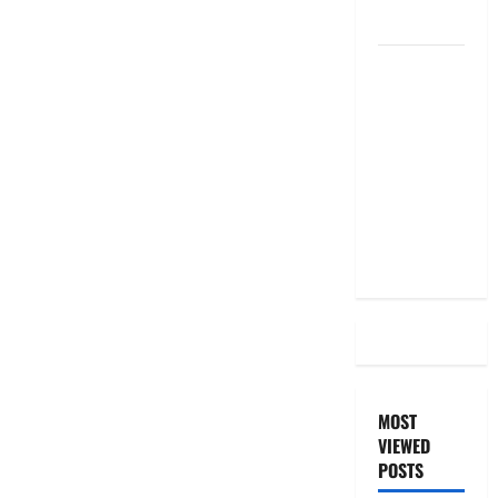
the Same
దీపావళి
2025: టాప్
15 స్టాక్
ఐడియాస్ ..
Diwali
2025: Top
15 Stock
Ideas
MOST
VIEWED
POSTS