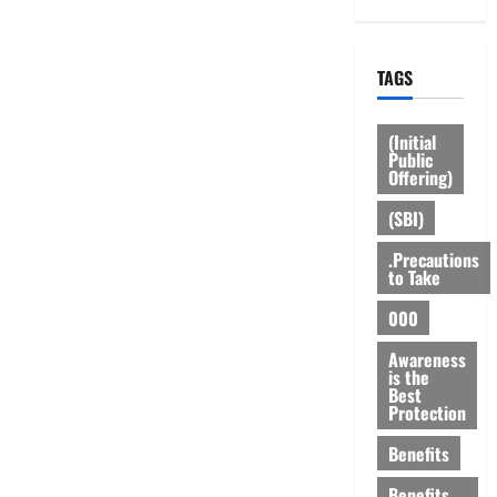
TAGS
(Initial
Public
Offering)
(SBI)
.Precautions
to Take
000
Awareness
is the
Best
Protection
Benefits
Benefits