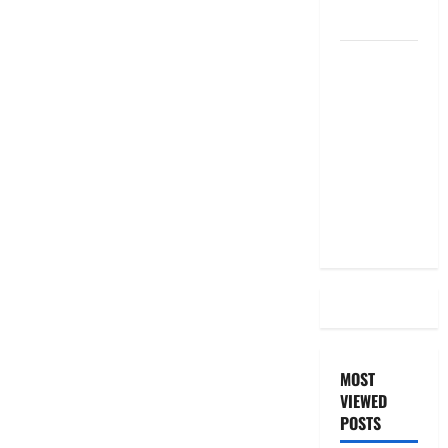
the Same
దీపావళి
2025: టాప్
15 స్టాక్
ఐడియాస్ ..
Diwali
2025: Top
15 Stock
Ideas
MOST
VIEWED
POSTS