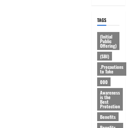
TAGS
(Initial
Public
Offering)
(SBI)
.Precautions
to Take
000
Awareness
is the
Best
Protection
Benefits
Benefits