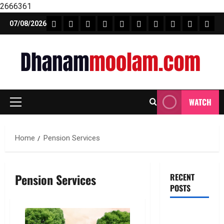
2666361
Skip
FEATURE NEWS
FINICAL PLANNING
MARKET
INVESTMENTS
NEWS
INSURANCE
MUTUAL FUND
MONEY TIP
BOOKS
Unca
07/08/2026
to
content
WATCH
Primary
Menu
Home
Pension Services
Pension Services
RECENT
POSTS
టెక్నోక్రాఫ్ట్