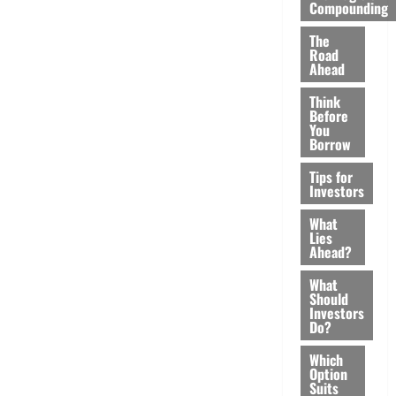
Compounding
The
Road
Ahead
Think
Before
You
Borrow
Tips for
Investors
What
Lies
Ahead?
What
Should
Investors
Do?
Which
Option
Suits