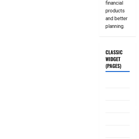
financial
products
and better
planning.
CLASSIC
WIDGET
(PAGES)
ABOUT US
Contact Us
dhanammoolam.
Disclaimer
HOME