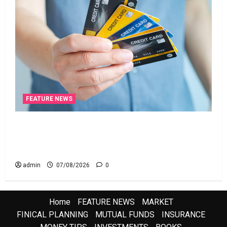
FEATURE NEWS
క్రెడిట్‌ కార్డుతోనూ ఇన్‌కమ్‌ టాక్స్‌ చెల్లించొచ్చు..! కొత్త
నిబంధనలు ఇవే!! Pay Income Tax with Your Credit
Card! Here’s What the New Rules Say
admin
07/08/2026
0
Home
FEATURE NEWS
MARKET
FINICAL PLANNING
MUTUAL FUNDS
INSURANCE