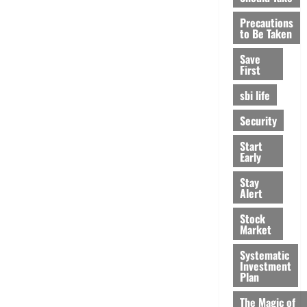
Precautions
to Be Taken
Save
First
sbi life
Security
Start
Early
Stay
Alert
Stock
Market
Systematic
Investment
Plan
The Magic of