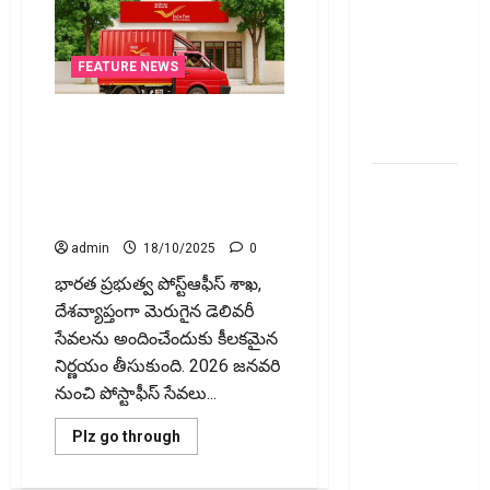
వెంచర్స్
ఐపీఓ: షార్ట్
టర్మ్
FEATURE NEWS
ఇన్‌వెస్టర్లు
అప్లై
పోస్టాఫీస్ డెలివరీ సేవలలో కీలక
చేయవచ్చా?
మార్పులు.. ఇక నెక్ట్స్ డే డెలివరీ !
Key Changes in Post Office
రికవరీ
Delivery Services: Next-Day
ఏజెంట్లపై
Delivery Now!
ఆర్‌బీఐ
admin
18/10/2025
0
కొరడా..!
భారత ప్రభుత్వ పోస్ట్‌ఆఫీస్ శాఖ,
జనవరి 1
దేశవ్యాప్తంగా మెరుగైన డెలివరీ
నుంచి కొత్త
సేవలను అందించేందుకు కీలకమైన
నిబంధనలు
నిర్ణయం తీసుకుంది. 2026 జనవరి
అమలు..
నుంచి పోస్టాఫీస్ సేవలు...
RBI Cracks
Down on
Read
Plz go through
more
Recovery
about
పోస్టాఫీస్
Agents..