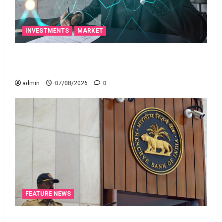
INVESTMENTS
MARKET
టెక్నోక్రాఫ్ట్ వెంచర్స్ ఐపీఓ: షార్ట్ టర్మ్ ఇన్‌వెస్టర్లు అప్లై
చేయవచ్చా?
admin
07/08/2026
0
FEATURE NEWS
రికవరీ ఏజెంట్లపై ఆర్‌బీఐ కొరడా..! జనవరి 1 నుంచి కొత్త