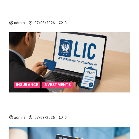
నిబంధనలు అమలు.. RBI Cracks Down on Recovery
Agents.. New Rules from January 1
admin
07/08/2026
0
INSURANCE
INVESTMENTS
మీ ఎల్‌ఐసీ పాలసీ నంబర్ పోయిందా? ఆన్‌లైన్‌లో
సులభంగా తెలుసుకోండిలా!
admin
07/08/2026
0