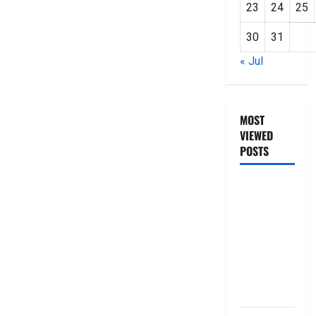
23
24
25
30
31
« Jul
MOST
VIEWED
POSTS
జీరో టు వ‌న్
బుక్ స‌మ‌రీ
తెలుగు
ZERO TO
ONE book
summery
telugu