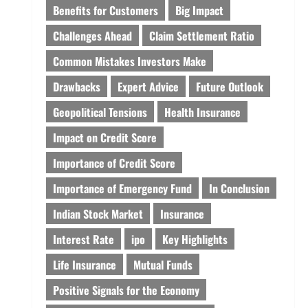
Benefits for Customers
Big Impact
Challenges Ahead
Claim Settlement Ratio
Common Mistakes Investors Make
Drawbacks
Expert Advice
Future Outlook
Geopolitical Tensions
Health Insurance
Impact on Credit Score
Importance of Credit Score
Importance of Emergency Fund
In Conclusion
Indian Stock Market
Insurance
Interest Rate
ipo
Key Highlights
Life Insurance
Mutual Funds
Positive Signals for the Economy