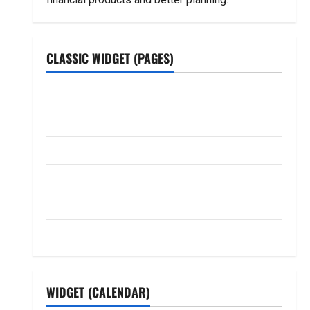
CLASSIC WIDGET (PAGES)
ABOUT US
Contact Us
dhanammoolam.com
Disclaimer
HOME
Privacy Policy
WIDGET (CALENDAR)