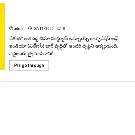
ఎల్ఐసీ లాభం రూ.10,053 కోట్లు! భారీ వృద్ధితో బీమా దిగ్గజం
బలమైన ప్రదర్శన LIC Profit Hits ₹10,053 Crore! Insurance
Giant Shows Strong Performance with Massive Growth
admin
07/11/2025
0
దేశంలో అతిపెద్ద బీమా సంస్థ లైఫ్‌ ఇన్సూరెన్స్‌ కార్పొరేషన్‌ ఆఫ్‌
ఇండియా (ఎల్ఐసీ) భారీ వృద్ధితో అంద‌రి దృష్టిని ఆక‌ట్టుకుంది.
సెప్టెంబరు త్రైమాసికానికి...
Read
Plz go through
more
about
ఎల్ఐసీ
లాభం
రూ.10,053
కోట్లు!
భారీ
వృద్ధితో
బీమా
దిగ్గజం
బలమైన
ప్రదర్శన
LIC
Profit
Hits
₹10,053