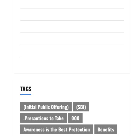
ABOUT US
Contact Us
dhanammoolam.com
Disclaimer
HOME
Privacy Policy
TAGS
(Initial Public Offering)
(SBI)
.Precautions to Take
000
Awareness is the Best Protection
Benefits