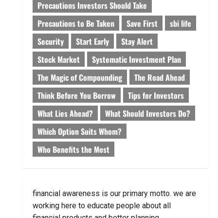
Precautions Investors Should Take
Precautions to Be Taken
Save First
sbi life
Security
Start Early
Stay Alert
Stock Market
Systematic Investment Plan
The Magic of Compounding
The Road Ahead
Think Before You Borrow
Tips for Investors
What Lies Ahead?
What Should Investors Do?
Which Option Suits Whom?
Who Benefits the Most
financial awareness is our primary motto. we are
working here to educate people about all
financial products and better planning.