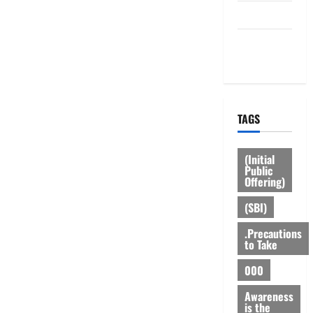
HOME
Privacy
Policy
TAGS
(Initial
Public
Offering)
(SBI)
.Precautions
to Take
000
Awareness
is the