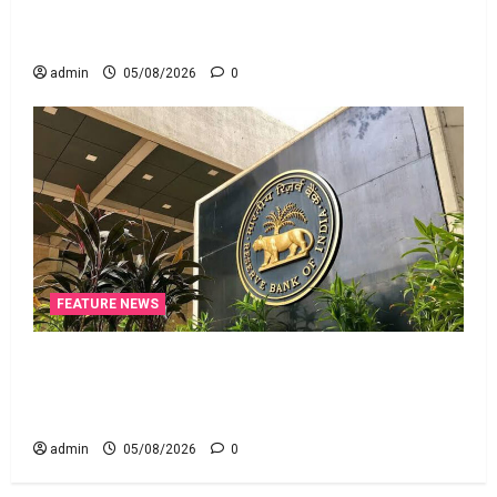
ఆదిత్య బిర్లా ‘యాక్టివ్ యువ’: ఆరోగ్యకరమైన
జీవనశైలితో 100% ప్రీమియం వాపస్!
admin
05/08/2026
0
FEATURE NEWS
నాలుగోసారీ.. వడ్డీరేట్లను మార్చని ఆర్‌బీఐ.. RBI Holds
Interest Rates Steady for the Fourth Consecutive
Time
admin
05/08/2026
0