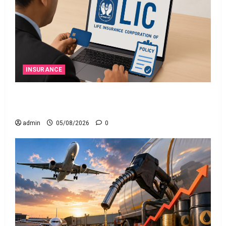
INSURANCE
ఎల్‌ఐసీ షేర్ల భారీ పతనం: డిస్కౌంట్ ఆఫర్ ఫర్ సేల్
(OFS) ప్రభావంతో క్రాష్ అయిన స్టాక్
admin
05/08/2026
0