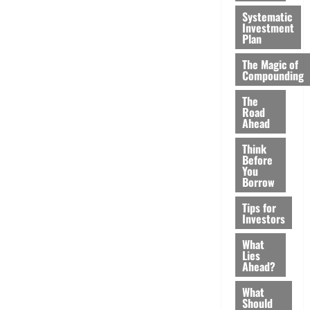
Systematic
Investment
Plan
The Magic of
Compounding
The
Road
Ahead
Think
Before
You
Borrow
Tips for
Investors
What
Lies
Ahead?
What
Should