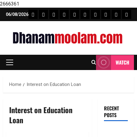
2666361
Skip
FEATURE NEWS
FINICAL PLANNING
MARKET
INVESTMENTS
NEWS
INSURANCE
MUTUAL FUND
MONEY TIP
BOOKS
Unca
06/08/2026
to
content
WATCH
Primary
Menu
Home
Interest on Education Loan
Interest on Education
RECENT
POSTS
Loan
ఎల్‌ఐసీ షేర్ల