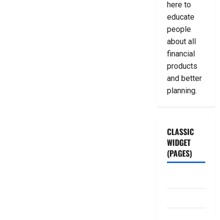
here to
educate
people
about all
financial
products
and better
planning.
CLASSIC
WIDGET
(PAGES)
ABOUT US
Contact Us
dhanammoolam.