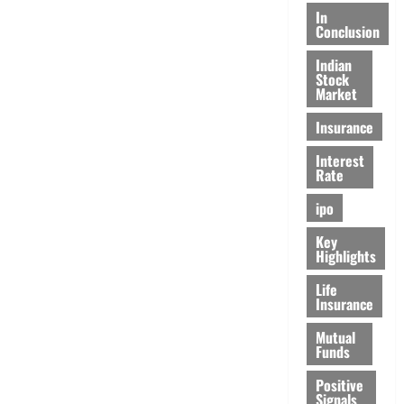
In
Conclusion
Indian
Stock
Market
Insurance
Interest
Rate
ipo
Key
Highlights
Life
Insurance
Mutual
Funds
Positive
Signals