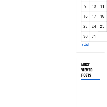
9
10
11
16
17
18
23
24
25
30
31
« Jul
MOST
VIEWED
POSTS
జీరో టు వ‌న్
బుక్ స‌మ‌రీ
తెలుగు
ZERO TO