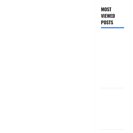
MOST
VIEWED
POSTS
జీరో టు వ‌న్
బుక్ స‌మ‌రీ
తెలుగు
ZERO TO
ONE book
summery
telugu
బ్యాంకుల్లో
మోసపోవ‌ద్దు..
జాగ్ర‌త్త‌ Be
careful in
Banks