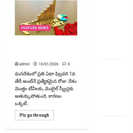
ప్రీమియం
గడువు
దాటితే
ఏమవుతుంది?
FEATURE NEWS
ఒక చిన్న
నిర్లక్ష్యంతో
బడ్జెట్ ఎలా తయారవుతుందో
ల‌క్ష‌లు
తెలుసా? Behind the Scenes of
కోల్పోతామా?
Union Budget
స్టాక్‌
admin
10/01/2026
0
ఎక్స్ఛేంజీలు,
మ‌న‌దేశంలో ప్రతి ఏటా ఫిబ్రవరి 1వ
క్లియరింగ్‌
తేదీ అంటేనే ప్రత్యేకమైన రోజు. దేశం
కార్పొరేషన్లకు
మొత్తం టీవీలకు, మొబైల్ స్క్రీన్లకు
విడివిడిగా
అతుక్కుపోతుంది. కారణం
సెబీ కొత్త
ఒక్కటే...
నిబంధనలు
Read
Plz go through
more
టెక్నోక్రాఫ్ట్
about
బడ్జెట్
వెంచర్స్
ఎలా