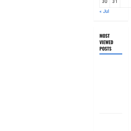
30
31
« Jul
MOST
VIEWED
POSTS
జీరో టు వ‌న్
బుక్ స‌మ‌రీ
తెలుగు
ZERO TO
ONE book
summery
telugu
బ్యాంకుల్లో
మోసపోవ‌ద్దు..