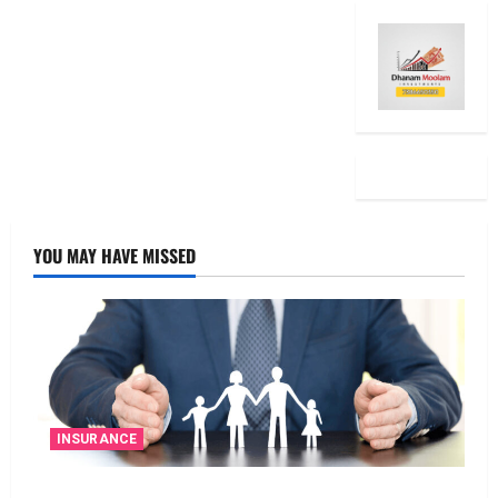
YOU MAY HAVE MISSED
INSURANCE
జీవిత బీమా ప్రీమియం గడువు దాటితే ఏమవుతుంది?