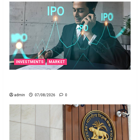
INVESTMENTS
MARKET
టెక్నోక్రాఫ్ట్ వెంచర్స్ ఐపీఓ: షార్ట్ టర్మ్ ఇన్‌వెస్టర్లు అప్లై
చేయవచ్చా?
admin
07/08/2026
0