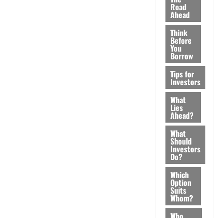
Road
Ahead
Think
Before
You
Borrow
Tips for
Investors
What
Lies
Ahead?
What
Should
Investors
Do?
Which
Option
Suits
Whom?
Who