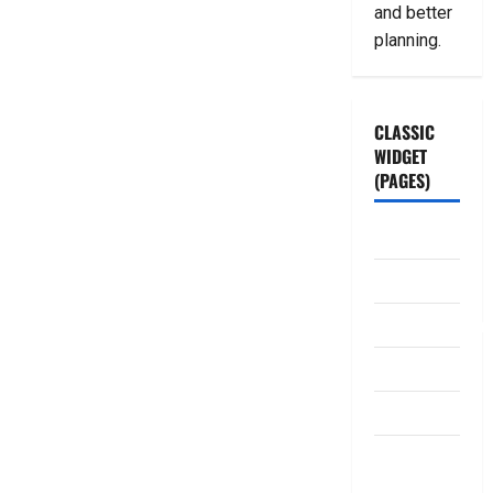
and better
planning.
CLASSIC
WIDGET
(PAGES)
ABOUT US
Contact Us
dhanammoolam.
Disclaimer
HOME
Privacy
Policy