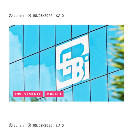
ఒక చిన్న నిర్లక్ష్యంతో ల‌క్ష‌లు కోల్పోతామా?
admin
08/08/2026
0
INVESTMENTS
MARKET
స్టాక్‌ ఎక్స్ఛేంజీలు, క్లియరింగ్‌ కార్పొరేషన్లకు విడివిడిగా సెబీ
కొత్త నిబంధనలు
admin
08/08/2026
0