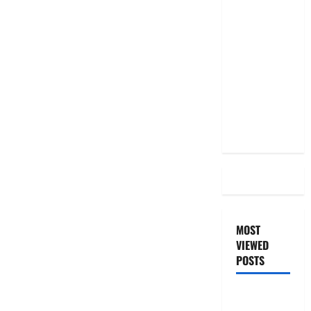
మీ EMI
అలాగే
ఉందా..
Even After
RBI Rate
Cut, Is Your
EMI Still
the Same
MOST
VIEWED
POSTS
జీరో టు వ‌న్