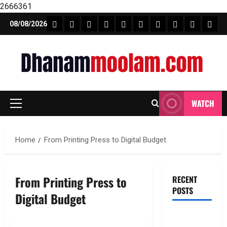
2666361
Skip
FEATURE NEWS
FINICAL PLANNING
MARKET
INVESTMENTS
NEWS
INSURANCE
MUTUAL FUND
MONEY TIP
BOOKS
Unca
08/08/2026
to
content
WATCH
Primary
Menu
Home
From Printing Press to Digital Budget
From Printing Press to
RECENT
POSTS
Digital Budget
జీవిత బీమా