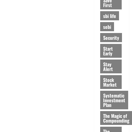
Save
First
sbi life
sebi
Security
Start
Early
Stay
Alert
Stock
Market
Systematic
Investment
Plan
The Magic of
Compounding
The