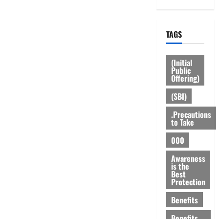
TAGS
(Initial
Public
Offering)
(SBI)
.Precautions
to Take
000
Awareness
is the
Best
Protection
Benefits
Benefits