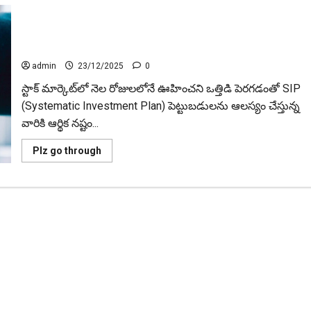
SIP పెట్టుబడిని ఏడాది ఆలస్యం చేస్తున్నారా?.. రూ. కోటి నష్టం
రావచ్చు! Delaying SIP investments by a year? You could lose
₹1 crore!
admin
23/12/2025
0
స్టాక్‌ మార్కెట్‌లో నెల రోజులలోనే ఊహించని ఒత్తిడి పెరగడంతో SIP
(Systematic Investment Plan) పెట్టుబడులను ఆలస్యం చేస్తున్న
వారికి ఆర్థిక నష్టం...
Read
Plz go through
more
about
SIP
పెట్టుబడిని
ఏడాది
ఆలస్యం
చేస్తున్నారా?..
రూ.
కోటి
నష్టం
రావచ్చు!
Delaying
SIP
investments
by
a