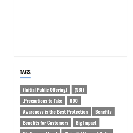
dhanammoolam.com
Disclaimer
HOME
Privacy Policy
TAGS
(Initial Public Offering)
(SBI)
.Precautions to Take
000
Awareness is the Best Protection
Benefits
Benefits for Customers
Big Impact