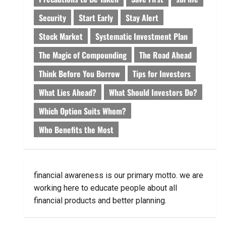
Security
Start Early
Stay Alert
Stock Market
Systematic Investment Plan
The Magic of Compounding
The Road Ahead
Think Before You Borrow
Tips for Investors
What Lies Ahead?
What Should Investors Do?
Which Option Suits Whom?
Who Benefits the Most
financial awareness is our primary motto. we are
working here to educate people about all
financial products and better planning.