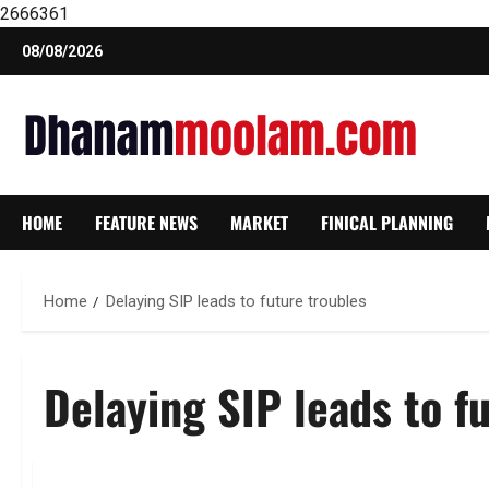
2666361
Skip
08/08/2026
to
content
HOME
FEATURE NEWS
MARKET
FINICAL PLANNING
Home
Delaying SIP leads to future troubles
Delaying SIP leads to f