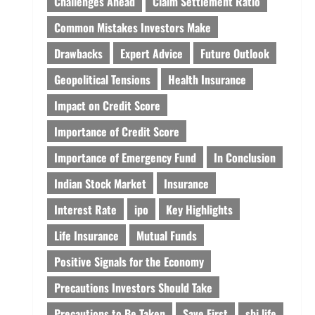
Challenges Ahead
Claim Settlement Ratio
Common Mistakes Investors Make
Drawbacks
Expert Advice
Future Outlook
Geopolitical Tensions
Health Insurance
Impact on Credit Score
Importance of Credit Score
Importance of Emergency Fund
In Conclusion
Indian Stock Market
Insurance
Interest Rate
ipo
Key Highlights
Life Insurance
Mutual Funds
Positive Signals for the Economy
Precautions Investors Should Take
Precautions to Be Taken
Save First
sbi life