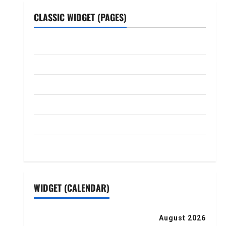
CLASSIC WIDGET (PAGES)
ABOUT US
Contact Us
dhanammoolam.com
Disclaimer
HOME
Privacy Policy
WIDGET (CALENDAR)
August 2026