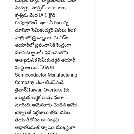
మొబైల్ ఫోన్లు, ల్యాప్‌టాప్‌లు, డేటా
తప్పక
సెంటర్లు, ఎలక్ట్రిక్ వాహనాలు,
తెలుసుకోండి..!
కృత్రిమ మేధ (AI), క్లౌడ్
Prepaying
కంప్యూటింగ్‌.. ఇలా ఏ రంగాన్ని
Your
చూసినా సెమీకండక్టర్ చిప్‌లు కీలక
Personal
పాత్ర పోషిస్తున్నాయి. ఈ చిప్‌ల
Loan?
తయారీలో ప్రపంచానికి కేంద్రంగా
Here’s What
మారింది తైవాన్‌. ప్రపంచంలోని
You Must
అత్యాధునిక సెమీకండక్టర్ తయారీ
Know
సంస్థ అయిన Taiwan
Semiconductor Manufacturing
గూగుల్ పే,
Company లేదా టీఎస్‌ఎంసీ
ఫోన్ పే
తైవాన్‌(Taiwan Overtake )కు
వినియోగదారులక
బలమైన ఆర్థిక ఆయుధంగా
షాక్..! UPI
మారింది. అమెరికాకు చెందిన అనేక
లావాదేవీలపై
టెక్నాలజీ దిగ్గజాలు తమ చిప్‌ల
చార్జీలు!!
తయారీ కోసం ఈ సంస్థపై
Shock for
ఆధారపడుతున్నాయి. ముఖ్యంగా
Google Pay,