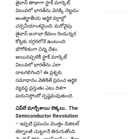
తైవాన్‌ తాజాగా స్టాక్‌ మార్కెట్‌
ఇవే!
విలువలో భారత్‌ను వెనక్కి నెట్టడం
ఐటీఆర్‌లో
అంతర్జాతీయ ఆర్థిక వర్గాల్లో
తప్పులున్నాయా?
చర్చనీయాంశమైంది. మరోవైపు
ఇంకా
తైవాన్‌ జనాభా కేవలం రెండున్నర
అవకాశం
కోట్లకు దగ్గరలోనే ఉంటుంది.
ఉంది..!
భౌగోళికంగా చిన్న దేశం.
Errors in
అయినప్పటికీ స్టాక్ మార్కెట్
Your ITR?
విలువలో భారత్‌ను ఎలా
There’s Still
దాటగలిగింది? ఈ ప్రశ్నకు
Time to Fix
సమాధానం వెతికితే ప్రపంచ ఆర్థిక
Them!
వ్యవస్థ ప్రస్తుతం ఎటు దిశగా
పయనిస్తోందో స్పష్టమవుతుంది.
వ్యక్తిగత
రుణం
చిప్‌లే మార్చేశాయి లెక్కలు.. The
ముందే
Semiconductor Revolution
తీర్చేస్తున్నారా?..
– ఇప్పటి ప్రపంచం మొత్తం డిజిటల్
ఈ
టెక్నాలజీ చుట్టూనే తిరుగుతోంది.
విషయాలు