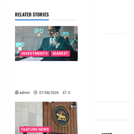
RBI Rate
Cut, Is Your
RELATED STORIES
EMI Still
the Same
దీపావళి
2025: టాప్
15 స్టాక్
INVESTMENTS
MARKET
ఐడియాస్ ..
టెక్నోక్రాఫ్ట్ వెంచర్స్ ఐపీఓ: షార్ట్
Diwali
టర్మ్ ఇన్‌వెస్టర్లు అప్లై
2025: Top
చేయవచ్చా?
15 Stock
Ideas
admin
07/08/2026
0
FEATURE NEWS