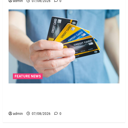
admin
07/08/2026
0
FEATURE NEWS
క్రెడిట్‌ కార్డుతోనూ ఇన్‌కమ్‌ టాక్స్‌ చెల్లించొచ్చు..! కొత్త
నిబంధనలు ఇవే!! Pay Income Tax with Your Credit
Card! Here’s What the New Rules Say
admin
07/08/2026
0