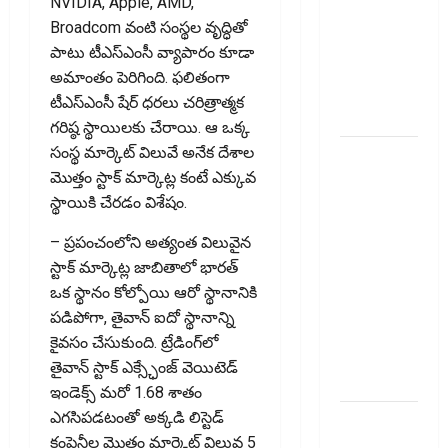
NVIDIA, Apple, AMD,
PhonePe
Broadcom వంటి సంస్థల వృద్ధితో
Users! UPI
పాటు టీఎస్‌ఎంసీ వ్యాపారం కూడా
Transactions
అమాంతం పెరిగింది. ఫలితంగా
May Attract
టీఎస్‌ఎంసీ షేర్ ధరలు చరిత్రాత్మక
Charges
గరిష్ఠ స్థాయిలకు చేరాయి. ఆ ఒక్క
సంస్థ మార్కెట్ విలువే అనేక దేశాల
ఐపీఓ
మొత్తం స్టాక్ మార్కెట్ల కంటే ఎక్కువ
అప్‌డేట్స్:
స్థాయికి చేరడం విశేషం.
తొలి రోజే
దూసుకెళ్లిన
– ప్రపంచంలోని అత్యంత విలువైన
ఆర్‌డీ
స్టాక్‌ మార్కెట్ల జాబితాలో భారత్‌
ఇండస్ట్రీస్..
ఒక స్థానం కోల్పోయి ఆరో స్థానానికి
మోల్బియో
పడిపోగా, తైవాన్‌ ఐదో స్థానాన్ని
డయాగ్నస్టిక్స్
కైవసం చేసుకుంది. ట్రేడింగ్‌లో
ప్రైస్ బ్యాండ్
తైవాన్‌ స్టాక్‌ ఎక్స్ఛేంజ్‌ వెయిటెడ్‌
ఖరారు!
ఇండెక్స్‌ మరో 1.68 శాతం
ఎగసిపడటంతో అక్కడి లిస్టెడ్‌
అత్యుత్తమ
కంపెనీల మొత్తం మార్కెట్‌ విలువ 5
జీవిత బీమా