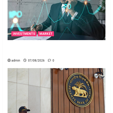
INVESTMENTS
MARKET
టెక్నోక్రాఫ్ట్ వెంచర్స్ ఐపీఓ: షార్ట్ టర్మ్ ఇన్‌వెస్టర్లు అప్లై
చేయవచ్చా?
admin
07/08/2026
0