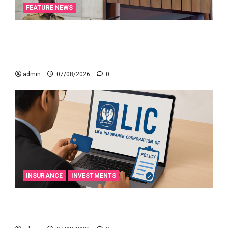
FEATURE NEWS
రికవరీ ఏజెంట్లపై ఆర్‌బీఐ కొరడా..! జనవరి 1 నుంచి కొత్త
నిబంధనలు అమలు.. RBI Cracks Down on Recovery
Agents.. New Rules from January 1
admin
07/08/2026
0
INSURANCE
INVESTMENTS
మీ ఎల్‌ఐసీ పాలసీ నంబర్ పోయిందా? ఆన్‌లైన్‌లో
సులభంగా తెలుసుకోండిలా!