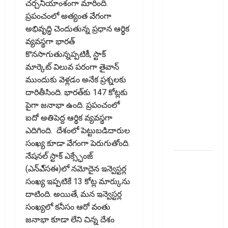
టాక్స్‌
చర్చనీయాంశంగా మారింది.
చెల్లించొచ్చు..!
ప్రపంచంలో అత్యంత వేగంగా
కొత్త
అభివృద్ధి చెందుతున్న ప్రధాన ఆర్థిక
నిబంధనలు
వ్యవస్థగా భారత్‌
ఇవే!! Pay
కొనసాగుతున్నప్పటికీ, స్టాక్
Income Tax
మార్కెట్ విలువ పరంగా తైవాన్‌
with Your
ముందుకు వెళ్లడం అనేక ప్రశ్నలకు
Credit
దారితీసింది. భారత్‌కు 147 కోట్లకు
Card!
పైగా జనాభా ఉంది. ప్రపంచంలో
Here’s What
ఐదో అతిపెద్ద ఆర్థిక వ్యవస్థగా
the New
ఎదిగింది. దేశంలో పెట్టుబడిదారుల
Rules Say
సంఖ్య కూడా వేగంగా పెరుగుతోంది.
నేషనల్‌ స్టాక్‌ ఎక్స్ఛేంజ్‌
చిన్న
(ఎన్‌ఎ్‌సఈ)లో నమోదైన ఇన్వెస్టర్ల
మదుపర్లకు
సంఖ్య ఇప్పటికే 13 కోట్ల మార్కును
బిగ్ రిలీఫ్:
దాటింది. అయితే, మన ఇన్వెస్టర్ల
రీట్‌, ఇన్విట్
సంఖ్యలో కనీసం ఆరో వంతు
పన్ను
జనాభా కూడా లేని చిన్న దేశం
మార్పులు