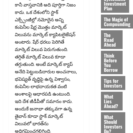
Investment
కానీ వాస్తవానికి అది పూర్తిగా నిజం
Plan
కాదు. ఒక దేశంలోని స్టాక్
The Magic of
ఎక్స్చేంజీల్లో నమోదైన అన్ని
Compounding
కంపెనీల షేర్ల మొత్తం మార్కెట్
The
విలువను మార్కెట్ క్యాపిటలైజేషన్
Road
అంటారు. షేర్ ధరలు పెరిగితే
Ahead
మార్కెట్ విలువ పెరుగుతుంది.
Think
తగ్గితే మార్కెట్ విలువ కూడా
Before
You
తగ్గుతుంది. అంటే మార్కెట్ క్యాప్
Borrow
అనేది పెట్టుబడిదారుల అంచనాలు,
భవిష్యత్ వృద్ధిపై ఉన్న విశ్వాసం,
Tips for
Investors
కంపెనీల లాభదాయకత వంటి
అంశాలపై ఆధారపడి ఉంటుంది.
What
Lies
ఇది దేశ జీడీపీతో సమానం కాదు.
Ahead?
అందుకే జనాభా తక్కువగా ఉన్న
What
తైవాన్‌ కూడా స్టాక్ మార్కెట్
Should
విలువలో భారత్‌ను
Investors
Do?
అధిగమించగలిగింది.