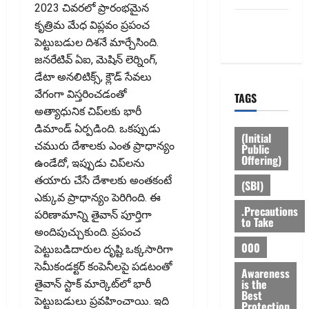
2023 చివరలో ప్రారంభమైన
Privacy
కృత్రిమ మేధ విప్లవం ప్రపంచ
Policy
పెట్టుబడుల దిశనే మార్చేసింది.
జనరేటివ్ ఏఐ, మెషిన్ లెర్నింగ్‌,
డేటా అనలిటిక్స్‌, క్లౌడ్ సేవలు
వేగంగా విస్తరించడంతో
TAGS
అత్యాధునిక చిప్‌లకు భారీ
డిమాండ్ ఏర్పడింది. ఒకప్పుడు
(Initial
చమురు దేశాలకు ఎంత ప్రాధాన్యం
Public
Offering)
ఉండేదో, ఇప్పుడు చిప్‌లను
తయారు చేసే దేశాలకు అంతకంటే
(SBI)
ఎక్కువ ప్రాధాన్యం పెరిగింది. ఈ
.Precautions
పరిణామాన్ని తైవాన్‌ పూర్తిగా
to Take
అందిపుచ్చుకుంది. ప్రపంచ
000
పెట్టుబడిదారుల దృష్టి ఒక్కసారిగా
సెమీకండక్టర్ కంపెనీలపై పడటంతో
Awareness
is the
తైవాన్ స్టాక్ మార్కెట్‌లో భారీ
Best
పెట్టుబడులు ప్రవహించాయి. ఇది
Protection