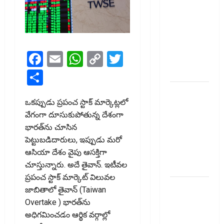
Down on
Recovery
Agents..
New Rules
Facebook
Email
WhatsApp
Copy
Twitter
from
Link
January 1
Share
మీ ఎల్‌ఐసీ
ఒకప్పుడు ప్రపంచ స్టాక్ మార్కెట్లలో
పాలసీ
వేగంగా దూసుకుపోతున్న దేశంగా
నంబర్
భారత్‌ను చూసిన
పోయిందా?
పెట్టుబడిదారులు, ఇప్పుడు మరో
ఆన్‌లైన్‌లో
ఆసియా దేశం వైపు ఆసక్తిగా
సులభంగా
చూస్తున్నారు. అదే తైవాన్‌. ఇటీవల
తెలుసుకోండిలా!
ప్రపంచ స్టాక్ మార్కెట్ విలువల
క్రెడిట్‌
జాబితాలో తైవాన్ (Taiwan
కార్డుతోనూ
Overtake ) భారత్‌ను
ఇన్‌కమ్‌
అధిగమించడం ఆర్థిక వర్గాల్లో