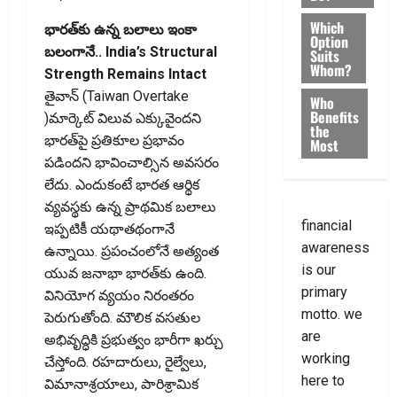
Which
భారత్‌కు ఉన్న బలాలు ఇంకా
Option
బలంగానే.. India’s Structural
Suits
Whom?
Strength Remains Intact
తైవాన్‌ (Taiwan Overtake
Who
Benefits
)మార్కెట్ విలువ ఎక్కువైందని
the
భారత్‌పై ప్రతికూల ప్రభావం
Most
పడిందని భావించాల్సిన అవసరం
లేదు. ఎందుకంటే భారత ఆర్థిక
వ్యవస్థకు ఉన్న ప్రాథమిక బలాలు
financial
ఇప్పటికీ యథాతథంగానే
awareness
ఉన్నాయి. ప్రపంచంలోనే అత్యంత
is our
యువ జనాభా భారత్‌కు ఉంది.
primary
వినియోగ వ్యయం నిరంతరం
motto. we
పెరుగుతోంది. మౌలిక వసతుల
are
అభివృద్ధికి ప్రభుత్వం భారీగా ఖర్చు
working
చేస్తోంది. రహదారులు, రైల్వేలు,
here to
విమానాశ్రయాలు, పారిశ్రామిక