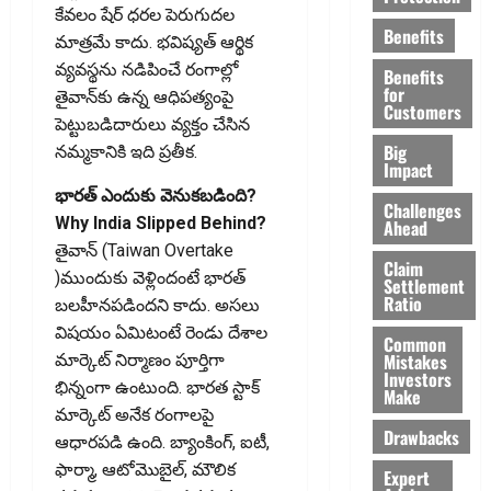
కేవలం షేర్ ధరల పెరుగుదల
Benefits
మాత్రమే కాదు. భవిష్యత్ ఆర్థిక
వ్యవస్థను నడిపించే రంగాల్లో
Benefits
for
తైవాన్‌కు ఉన్న ఆధిపత్యంపై
Customers
పెట్టుబడిదారులు వ్యక్తం చేసిన
Big
నమ్మకానికి ఇది ప్రతీక.
Impact
భారత్‌ ఎందుకు వెనుకబడింది?
Challenges
Why India Slipped Behind?
Ahead
తైవాన్‌ (Taiwan Overtake
Claim
)ముందుకు వెళ్లిందంటే భారత్‌
Settlement
Ratio
బలహీనపడిందని కాదు. అసలు
విషయం ఏమిటంటే రెండు దేశాల
Common
Mistakes
మార్కెట్ నిర్మాణం పూర్తిగా
Investors
భిన్నంగా ఉంటుంది. భారత స్టాక్
Make
మార్కెట్‌ అనేక రంగాలపై
Drawbacks
ఆధారపడి ఉంది. బ్యాంకింగ్‌, ఐటీ,
ఫార్మా, ఆటోమొబైల్‌, మౌలిక
Expert