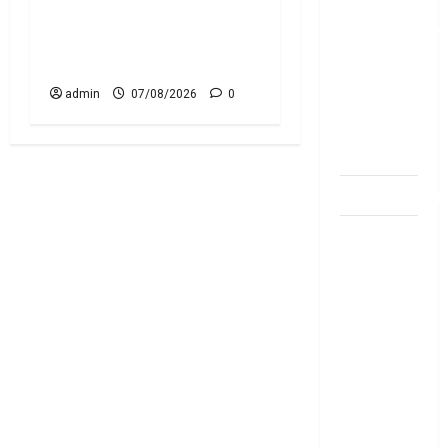
అకౌంట్‌లో
Tax with Your Credit Card!
డ‌బ్బులేస్తున్నారా
Here’s What the New Rules
deposit and
Say
withdraw
admin
07/08/2026
0
limit in
bank
account
dhanammoolam.
చిట్ ఫండ్‌,
Mutual
Fund SIP లో
ఏది అధిక
లాభ‌దాయకం
Chit Funds
vs Mutual
Fund SIP..
Which is