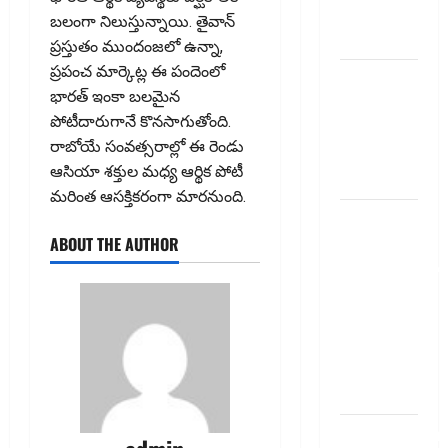
summery
బలంగా నిలుస్తున్నాయి. తైవాన్‌
telugu
ప్రస్తుతం ముందంజలో ఉన్నా,
ప్రపంచ మార్కెట్ల ఈ పందెంలో
బ్యాంకుల్లో
భారత్‌ ఇంకా బలమైన
మోసపోవ‌ద్దు..
పోటీదారుగానే కొనసాగుతోంది.
జాగ్ర‌త్త‌ Be
రాబోయే సంవత్సరాల్లో ఈ రెండు
careful in
ఆసియా శక్తుల మధ్య ఆర్థిక పోటీ
Banks
మరింత ఆసక్తికరంగా మారనుంది.
బ్యాంకు
ABOUT THE AUTHOR
అకౌంట్‌లో
డ‌బ్బులేస్తున్నారా
deposit and
withdraw
limit in
bank
account
dhanammoolam.