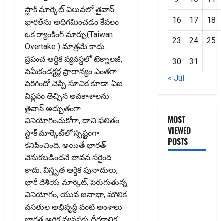
స్టాక్ మార్కెట్ విలువలో తైవాన్‌
16
17
18
భారత్‌ను అధిగమించడం కేవలం
ఒక ర్యాంకింగ్ మార్పు(Taiwan
23
24
25
Overtake ) మాత్రమే కాదు.
ప్రపంచ ఆర్థిక వ్యవస్థలో టెక్నాలజీ,
30
31
సెమీకండక్టర్ల ప్రాధాన్యం ఎంతగా
« Jul
పెరిగిందో చెప్పే సూచిక కూడా. ఏఐ
విప్లవం తెచ్చిన అవకాశాలను
తైవాన్‌ అద్భుతంగా
MOST
వినియోగించుకోగా, దాని ఫలితం
VIEWED
స్టాక్ మార్కెట్‌లో స్పష్టంగా
POSTS
కనిపించింది. అయితే భారత్‌
వెనుకబడిందనే భావన సరైంది
జీరో టు వ‌న్
కాదు. విస్తృత ఆర్థిక పునాదులు,
బుక్ స‌మ‌రీ
భారీ దేశీయ మార్కెట్‌, పెరుగుతున్న
తెలుగు
వినియోగం, యువ జనాభా, మౌలిక
ZERO TO
వసతుల అభివృద్ధి వంటి అంశాలు
ONE book
భారత ఆర్థిక వ్యవస్థకు దీర్ఘకాలిక