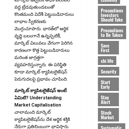
వద్ద ట్రేడవుతుండటంతో
Precautions
Investors
కొంతమంది విదేశీ పెట్టుబడిదారులు
Should Take
లాభాల స్వీకరణకు
మొగ్గుచూపారు. భారత్‌లో ఆర్థిక
Precautions
to Be Taken
వృద్ధి బలంగానే ఉన్నప్పటికీ,
మార్కెట్ విలువలు వేగంగా పెరిగిన
Save
First
కారణంగా కొత్త పెట్టుబడిదారులు
మరింత జాగ్రత్తగా
sbi life
వ్యవహరిస్తున్నారు. ఈ పరిస్థితి
Security
కూడా మార్కెట్ క్యాపిటలైజేషన్
పెరుగుదలపై ప్రభావం చూపింది.
Start
Early
మార్కెట్ క్యాపిటలైజేషన్ అంటే
Stay
ఏమిటి? Understanding
Alert
Market Capitalisation
Stock
చాలామంది మార్కెట్
Market
క్యాపిటలైజేషన్‌ను దేశ ఆర్థిక శక్తికి
నేరుగా ప్రతిబింబంగా భావిస్తారు.
Systematic