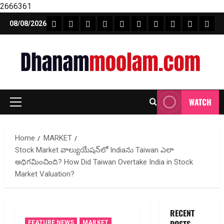
2666361
Skip
FEATURE NEWS
FINICAL PLANNING
MARKET
INVESTMENTS
NEWS
INSURANCE
MUTUAL FUND
MONEY TIP
BOOKS
Unca
08/08/2026
to
content
WATCH
Primary
Menu
Home
MARKET
Stock Market వాల్యుయేషన్‌లో Indiaను Taiwan ఎలా
అధిగమించింది? How Did Taiwan Overtake India in Stock
Market Valuation?
RECENT
FEATURE NEWS
MARKET