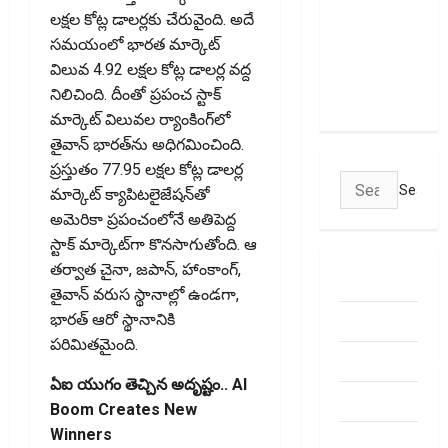
లక్షల కోట్ల డాలర్లకు చేరువైంది. అదే
పాలసీ కోసం
సమయంలో భారత మార్కెట్‌
చూస్తున్నారా?
విలువ 4.92 లక్షల కోట్ల డాలర్ల వద్ద
అయితే ఇవి
నిలిచింది. దీంతో ప్రపంచ స్టాక్‌
తెలుసుకోండి
మార్కెట్‌ విలువల ర్యాంకింగ్‌లో
తైవాన్‌ భారత్‌ను అధిగమించింది.
ప్రస్తుతం 77.95 లక్షల కోట్ల డాలర్ల
Search
మార్కెట్‌ క్యాపిటలైజేషన్‌తో
for:
అమెరికా ప్రపంచంలోనే అతిపెద్ద
స్టాక్‌ మార్కెట్‌గా కొనసాగుతోంది. ఆ
తర్వాత చైనా, జపాన్‌, హాంకాంగ్‌,
ABOUT US
తైవాన్‌ వరుస స్థానాల్లో ఉండగా,
Contact Us
భారత్‌ ఆరో స్థానానికి
పరిమితమైంది.
dhanammoolam.
ఏఐ యుగం తెచ్చిన అదృష్టం.. AI
Disclaimer
Boom Creates New
Winners
HOME