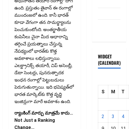
అధునాతన తయారీ రంగాల్లో దాగి
Disclaimer
ఉంది. ప్రస్తుతం తైవాన్‌ ఈ రంగాల్లో
HOME
ముందంజలో ఉంది. కానీ భారత్‌
కూడా వేగంగా తన సామర్థ్యాలను
Privacy
పెంచుకుంటోంది. అంతర్జాతీయ
Policy
కంపెనీలు చైనా మీద ఆధారాన్ని
తగ్గించే ప్రయత్నాలు చేస్తున్న
నేపథ్యంలో భారత్‌కు కొత్త
WIDGET
అవకాశాలు లభిస్తున్నాయి.
(CALENDAR)
ఎలక్ట్రానిక్స్ తయారీ, చిప్ అసెంబ్లీ,
డేటా సెంటర్లు, పునరుత్పాదక
ఇంధన రంగాల్లో పెట్టుబడులు
పెరుగుతున్నాయి. ఇది భవిష్యత్‌లో
S
M
T
భారత మార్కెట్‌కు కొత్త వృద్ధి
ఇంజిన్లుగా మారే అవకాశం ఉంది.
ర్యాంకింగ్ మార్పు మాత్రమే కాదు…
2
3
4
Not Just a Ranking
Change…
9
10
11