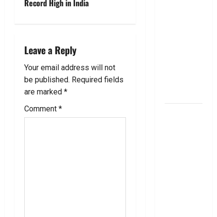
n
Record High in India
తెలుసుకోండి!
a
Thinking of
Taking a
v
Personal
Leave a Reply
Loan..
i
Your email address will not
Here’s What
g
be published.
Required fields
You Should
are marked
*
Know
a
Comment
*
New
t
Changes
Effective
i
From 1st
o
June 2024
జూన్ 1
n
నుంచి
అమ‌లు
కానున్న కొత్త