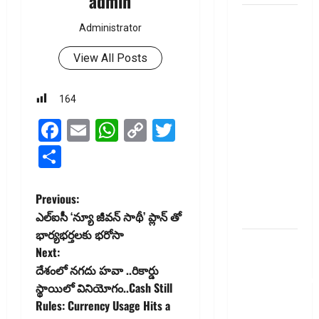
admin
చిట్ ఫండ్‌,
Administrator
Mutual
Fund SIP లో
View All Posts
ఏది అధిక
లాభ‌దాయకం
164
Chit Funds
Facebook
Email
WhatsApp
Copy
Twitter
vs Mutual
Fund SIP..
Link
Share
Which is
the Better
P
Investment
Previous:
Option
ఎల్‌ఐసీ ‘న్యూ జీవన్ సాథీ’ ప్లాన్ ​తో
o
భార్యభ‌ర్త‌ల‌కు భ‌రోసా
పర్సనల్
Next:
s
లోన్
దేశంలో నగదు హవా ..రికార్డు
తీసుకోవాల‌నుకుం
t
స్థాయిలో వినియోగం..Cash Still
అయితే ఈ
Rules: Currency Usage Hits a
విషయాలు