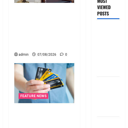
MOST
VIEWED
రికవరీ ఏజెంట్లపై ఆర్‌బీఐ
POSTS
కొరడా..! జనవరి 1 నుంచి కొత్త
నిబంధనలు అమలు.. RBI
జీరో టు వ‌న్
Cracks Down on Recovery
బుక్ స‌మ‌రీ
Agents.. New Rules from
తెలుగు
January 1
ZERO TO
admin
07/08/2026
0
ONE book
summery
telugu
బ్యాంకుల్లో
మోసపోవ‌ద్దు..
జాగ్ర‌త్త‌ Be
FEATURE NEWS
careful in
క్రెడిట్‌ కార్డుతోనూ ఇన్‌కమ్‌
Banks
టాక్స్‌ చెల్లించొచ్చు..! కొత్త
బ్యాంకు
నిబంధనలు ఇవే!! Pay Income