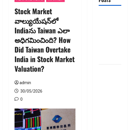
POSTS
Stock Market
టెక్నోక్రాఫ్ట్
వాల్యుయేషన్‌లో
వెంచర్స్
Indiaను Taiwan ఎలా
ఐపీఓ: షార్ట్
టర్మ్
అధిగమించింది? How
ఇన్‌వెస్టర్లు
Did Taiwan Overtake
అప్లై
India in Stock Market
చేయవచ్చా?
Valuation?
రికవరీ
ఏజెంట్లపై
admin
ఆర్‌బీఐ
కొరడా..!
30/05/2026
జనవరి 1
0
నుంచి కొత్త
నిబంధనలు
అమలు..
RBI Cracks