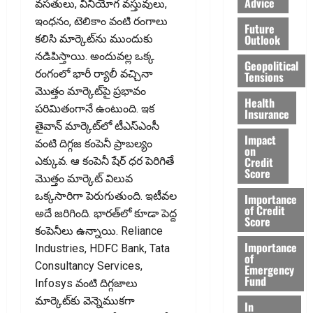
Advice
వసతులు, వినియోగ వస్తువులు,
ఇంధనం, టెలికాం వంటి రంగాలు
Future
Outlook
కలిసి మార్కెట్‌ను ముందుకు
నడిపిస్తాయి. అందువల్ల ఒక్క
Geopolitical
రంగంలో భారీ ర్యాలీ వచ్చినా
Tensions
మొత్తం మార్కెట్‌పై ప్రభావం
Health
పరిమితంగానే ఉంటుంది. ఇక
Insurance
తైవాన్‌ మార్కెట్‌లో టీఎస్‌ఎంసీ
Impact
వంటి దిగ్గజ కంపెనీ ప్రాబల్యం
on
Credit
ఎక్కువ. ఆ కంపెనీ షేర్ ధర పెరిగితే
Score
మొత్తం మార్కెట్ విలువ
ఒక్కసారిగా పెరుగుతుంది. ఇటీవల
Importance
of Credit
అదే జరిగింది. భారత్‌లో కూడా పెద్ద
Score
కంపెనీలు ఉన్నాయి. Reliance
Importance
Industries, HDFC Bank, Tata
of
Consultancy Services,
Emergency
Fund
Infosys వంటి దిగ్గజాలు
మార్కెట్‌కు వెన్నెముకగా
In