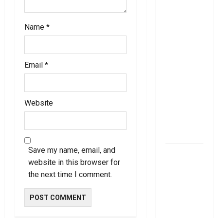
నిబంధ‌న‌లు
ఇవే
Name
*
మేజిక్ ఆఫ్
థింకింగ్ బిగ్
బుక్ స‌మ‌రీ
Email
*
తెలుగు the
magic of
thinking big
Website
book
summery
telugu
Save my name, email, and
RBI రేటు
website in this browser for
తగ్గించినప్పటికీ
the next time I comment.
మీ EMI
అలాగే
ఉందా..
Even After