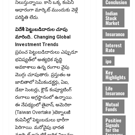
Conclusion
నిలుస్తున్నాయి. కానీ ఒక్క కంపెనీ
ఆధారంగా మార్కెట్ ముందుకు వెళ్లే
Indian
Stock
పరిస్థితి లేదు.
Market
విదేశీ పెట్టుబడిదారుల చూపు
Insurance
మారింది.. Changing Global
Interest
Investment Trends
Rate
ప్రపంచ పెట్టుబడిదారులు ఎప్పుడూ
భవిష్యత్‌లో అత్యధిక వృద్ధి
ipo
అవకాశాలు ఉన్న రంగాల వైపు
Key
మొగ్గు చూపుతారు. ప్రస్తుతం ఆ
Highlights
జాబితాలో సెమీకండక్టర్లు, ఏఐ,
Life
డేటా సెంటర్లు, క్లౌడ్ కంప్యూటింగ్
Insurance
రంగాలు అగ్రస్థానంలో ఉన్నాయి.
Mutual
ఈ నేపథ్యంలో తైవాన్‌, అమెరికా
Funds
(Taiwan Overtake )టెక్నాలజీ
Positive
కంపెనీల్లో పెట్టుబడులు భారీగా
Signals
పెరిగాయి. మరోవైపు భారత
for the
Economy
మార్కెట్‌ ఇప్పటికే అధిక విలువల