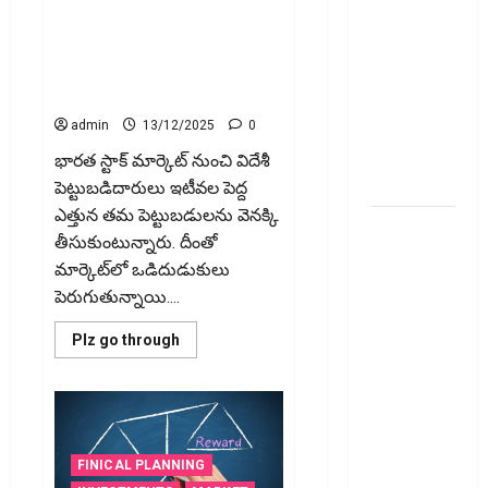
భారత స్టాక్ మార్కెట్ నుండి విదేశీ
₹2
మీ ఎల్‌ఐసీ
పెట్టుబడులు ఎందుకు
Lakh
పాలసీ
వెళ్లిపోతున్నాాయి? Why Are
Foreign Investors Pulling Out of
నంబర్
the Indian Stock Market?
పోయిందా?
ఆన్‌లైన్‌లో
admin
13/12/2025
0
సులభంగా
భారత స్టాక్‌ మార్కెట్‌ నుంచి విదేశీ
తెలుసుకోండిలా!
పెట్టుబడిదారులు ఇటీవల పెద్ద
ఎత్తున తమ పెట్టుబడులను వెనక్కి
క్రెడిట్‌
తీసుకుంటున్నారు. దీంతో
కార్డుతోనూ
మార్కెట్‌లో ఒడిదుడుకులు
ఇన్‌కమ్‌
పెరుగుతున్నాయి....
టాక్స్‌
చెల్లించొచ్చు..!
Read
Plz go through
more
కొత్త
about
భారత
నిబంధనలు
స్టాక్
ఇవే!! Pay
మార్కెట్
నుండి
Income Tax
విదేశీ
పెట్టుబడులు
FINICAL PLANNING
with Your
ఎందుకు