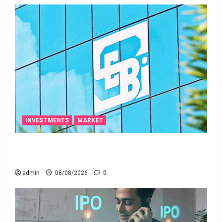
INVESTMENTS
MARKET
స్టాక్‌ ఎక్స్ఛేంజీలు, క్లియరింగ్‌ కార్పొరేషన్లకు విడివిడిగా సెబీ
కొత్త నిబంధనలు
admin
08/08/2026
0