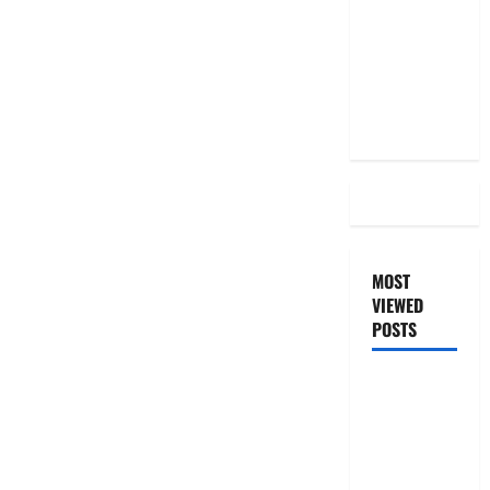
Even After
RBI Rate
Cut, Is Your
EMI Still
the Same
MOST
VIEWED
POSTS
జీరో టు వ‌న్
బుక్ స‌మ‌రీ
తెలుగు
ZERO TO