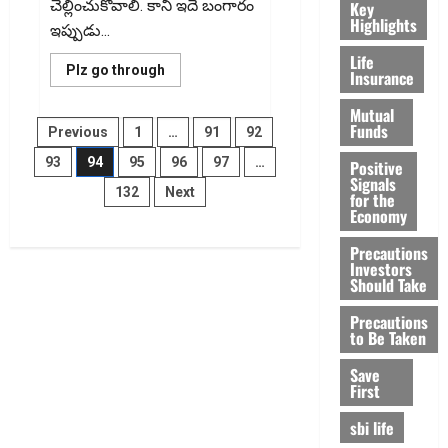
చెల్లించుకోవాలి. కానీ ఇదే బంగారం
Key
Highlights
ఇప్పుడు...
Life
Read
Plz go through
Insurance
more
about
Mutual
ఇంట్లో
Posts
ఖాళీగా
Funds
Previous
1
…
91
92
ఉన్న
పసిడికి
93
94
95
96
97
…
Positive
pagination
కొత్త
Signals
దారి!
132
Next
అద్దెకు
for the
ఇవ్వండి..
Economy
ఆదాయం
పొంద‌డి!
Precautions
A
Investors
New
Way
Should Take
to
Use
Precautions
Idle
to Be Taken
Gold
at
Home:
Save
Lease
First
It,
Earn
Income!
sbi life