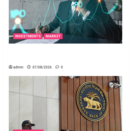
INVESTMENTS
MARKET
టెక్నోక్రాఫ్ట్ వెంచర్స్ ఐపీఓ: షార్ట్ టర్మ్ ఇన్‌వెస్టర్లు అప్లై
చేయవచ్చా?
admin
07/08/2026
0