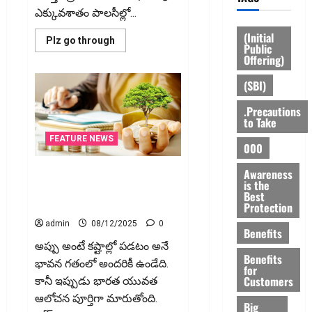
ఎక్కువశాతం పాలసీల్లో...
(Initial
Read
Plz go through
Public
more
Offering)
about
తక్కువ
వెయిటింగ్‌
(SBI)
పీరియడ్
తో
బీమా
.Precautions
పాలసీని
to Take
ఎలా
తీసుకోవాలంటే?
FEATURE NEWS
000
How
to
Choose
Awareness
లోన్ అనేది బతకడానికి కాదు..
a
is the
Health
ఎదగడానికి! Loans: Not for
Best
Insurance
Surviving… But for Growing!
Protection
Policy
with
admin
08/12/2025
0
a
Benefits
Low
Waiting
అప్పు అంటే కష్టాల్లో పడటం అనే
Period
Benefits
భావన గ‌తంలో అంద‌రికీ ఉండేది.
for
Customers
కానీ ఇప్పుడు భారత యువత
ఆలోచన పూర్తిగా మారుతోంది.
Big