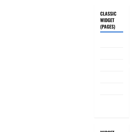
CLASSIC
WIDGET
(PAGES)
ABOUT US
Contact Us
dhanammoolam.
Disclaimer
HOME
Privacy
Policy