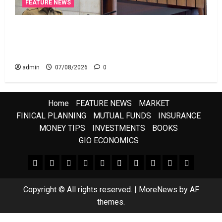
FEATURE NEWS
రికవరీ ఏజెంట్లపై ఆర్‌బీఐ కొరడా..! జనవరి 1 నుంచి కొత్త
నిబంధనలు అమలు.. RBI Cracks Down on Recovery
Agents.. New Rules from January 1
admin
07/08/2026
0
Home
FEATURE NEWS
MARKET
FINICAL PLANNING
MUTUAL FUNDS
INSURANCE
MONEY TIPS
INVESTMENTS
BOOKS
GIO ECONOMICS
FEATURE NEWS
FINICAL PLANNING
MARKET
INVESTMENTS
NEWS
INSURANCE
MUTUAL FUNDS
MONEY TIPS
BOOKS
Uncategor
Copyright © All rights reserved.
|
MoreNews
by AF
themes.