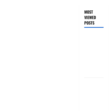
MOST
VIEWED
POSTS
జీరో టు వ‌న్
బుక్ స‌మ‌రీ
తెలుగు
ZERO TO
ONE book
summery
telugu
బ్యాంకుల్లో
మోసపోవ‌ద్దు..
జాగ్ర‌త్త‌ Be
careful in
Banks