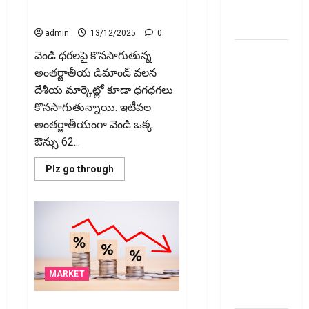
Score?
అప్లై
Kilogram Crosses ₹2 Lakh
చేయవచ్చా?
admin
13/12/2025
0
రికవరీ
వెండి ధరలపై కొనసాగుతున్న
ఏజెంట్లపై
అంతర్జాతీయ డిమాండ్ వలన
ఆర్‌బీఐ
దేశీయ మార్కెట్లో కూడా ధగధగలు
కొరడా..!
కొనసాగుతున్నాయి. ఇటీవల
జనవరి 1
అంతర్జాతీయంగా వెండి ఒక్క
నుంచి కొత్త
ఔన్సు 62...
నిబంధనలు
Read
Plz go through
అమలు..
more
about
RBI Cracks
వెండి
Down on
ధర
పైపైకి..
Recovery
కిలో
రూ.2ల‌క్ష‌లు
Agents..
..
Silver
New Rules
Prices
Soar:
from
MARKET
One
January 1
Kilogram
Crosses