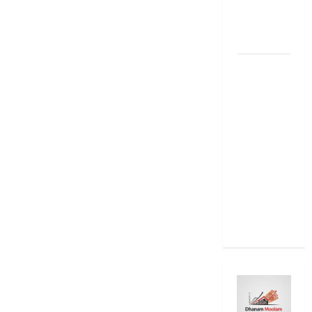
2025: Top
15 Stock
Ideas
RBI రేటు
తగ్గించినప్పటికీ
మీ EMI
అలాగే
ఉందా..
Even After
RBI Rate
Cut, Is Your
EMI Still
the Same