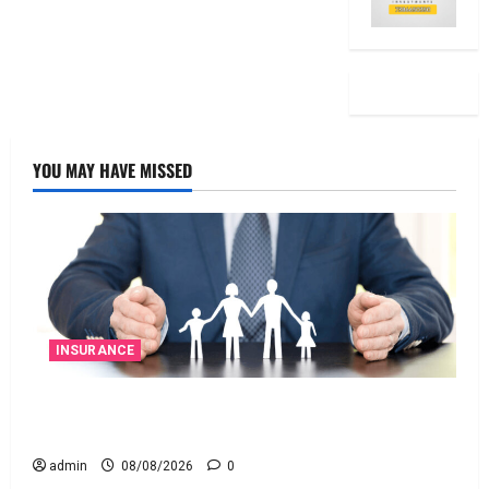
YOU MAY HAVE MISSED
INSURANCE
జీవిత బీమా ప్రీమియం గడువు దాటితే ఏమవుతుంది?
ఒక చిన్న నిర్లక్ష్యంతో ల‌క్ష‌లు కోల్పోతామా?
admin
08/08/2026
0