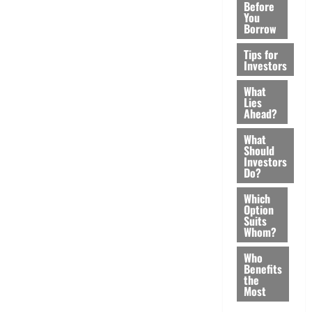
Before
You
Borrow
Tips for
Investors
What
Lies
Ahead?
What
Should
Investors
Do?
Which
Option
Suits
Whom?
Who
Benefits
the
Most