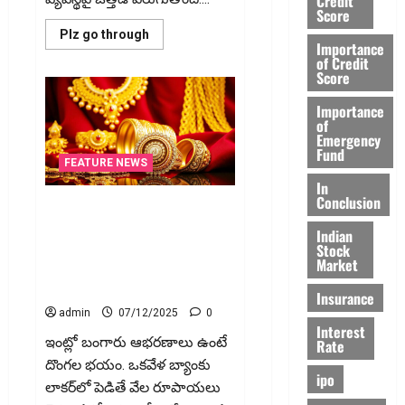
Credit
Score
Read
Plz go through
Importance
more
about
of Credit
1947
Score
నుండి
2025
Importance
వరకు
of
రూపాయి
కథ..
Emergency
Rupee’s
Fund
Journey:
FEATURE NEWS
From
In
1947
to
Conclusion
ఇంట్లో ఖాళీగా ఉన్న పసిడికి కొత్త
2025
దారి! అద్దెకు ఇవ్వండి.. ఆదాయం
Indian
పొంద‌డి! A New Way to Use Idle
Stock
Market
Gold at Home: Lease It, Earn
Income!
Insurance
admin
07/12/2025
0
Interest
ఇంట్లో బంగారు ఆభ‌ర‌ణాలు ఉంటే
Rate
దొంగల భయం. ఒక‌వేళ బ్యాంకు
ipo
లాకర్‌లో పెడితే వేల రూపాయలు