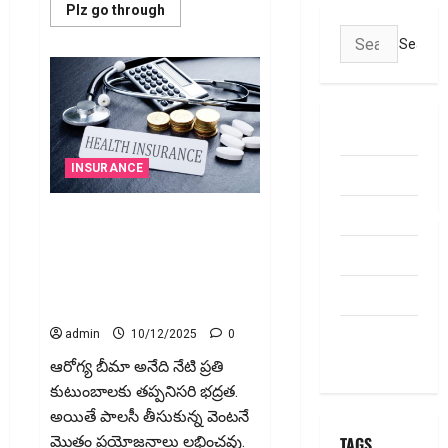
Read
Plz go through
more
Search
about
కొత్త
for:
సంప‌న్నుల
కోసం
వెల్త్
సైకాలజిస్టులు
Wealth
ABOUT US
Psychologists
for
New
INSURANCE
Contact Us
Affluents
dhanammoolam.
తక్కువ వెయిటింగ్‌ పీరియడ్ తో
బీమా పాలసీని ఎలా
Disclaimer
తీసుకోవాలంటే? How to Choose
a Health Insurance Policy with a
HOME
Low Waiting Period
Privacy
admin
10/12/2025
0
Policy
ఆరోగ్య బీమా అనేది నేటి ప్ర‌తి
కుటుంబాలకు తప్పనిసరి భద్రత.
అయితే పాలసీ తీసుకున్న వెంటనే
మొత్తం ప్రయోజనాలు లభించవు.
TAGS