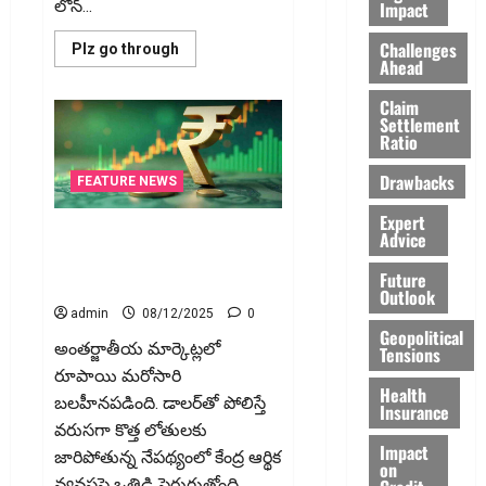
లోన్...
Impact
Challenges
Read
Plz go through
Ahead
more
about
లోన్
Claim
అనేది
Settlement
బతకడానికి
Ratio
కాదు..
ఎదగడానికి!
Loans:
Drawbacks
FEATURE NEWS
Not
for
Surviving…
Expert
But
1947 నుండి 2025 వరకు రూపాయి
Advice
for
కథ.. Rupee’s Journey: From
Growing!
Future
1947 to 2025
Outlook
admin
08/12/2025
0
Geopolitical
అంతర్జాతీయ మార్కెట్లలో
Tensions
రూపాయి మరోసారి
Health
బలహీనపడింది. డాలర్‌తో పోలిస్తే
Insurance
వరుసగా కొత్త లోతులకు
Impact
జారిపోతున్న నేపథ్యంలో కేంద్ర ఆర్థిక
on
వ్యవస్థపై ఒత్తిడి పెరుగుతోంది....