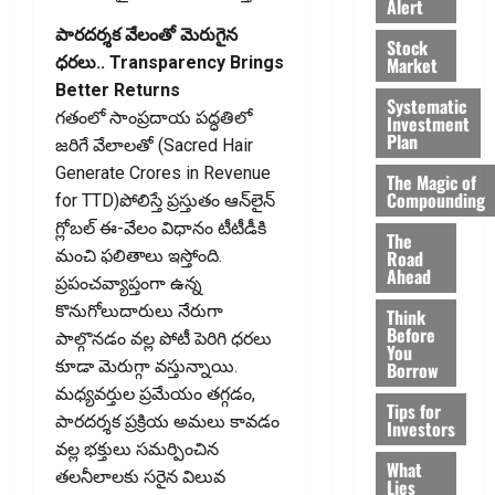
Alert
పారదర్శక వేలంతో మెరుగైన
Stock
Market
ధరలు.. Transparency Brings
Better Returns
Systematic
గతంలో సాంప్రదాయ పద్ధతిలో
Investment
Plan
జరిగే వేలాలతో (Sacred Hair
Generate Crores in Revenue
The Magic of
Compounding
for TTD)పోలిస్తే ప్రస్తుతం ఆన్‌లైన్
గ్లోబల్ ఈ-వేలం విధానం టీటీడీకి
The
Road
మంచి ఫలితాలు ఇస్తోంది.
Ahead
ప్రపంచవ్యాప్తంగా ఉన్న
కొనుగోలుదారులు నేరుగా
Think
Before
పాల్గొనడం వల్ల పోటీ పెరిగి ధరలు
You
కూడా మెరుగ్గా వస్తున్నాయి.
Borrow
మధ్యవర్తుల ప్రమేయం తగ్గడం,
Tips for
పారదర్శక ప్రక్రియ అమలు కావడం
Investors
వల్ల భక్తులు సమర్పించిన
What
తలనీలాలకు సరైన విలువ
Lies