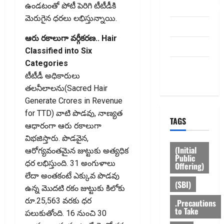
dhanammoolam.
ఉండటంతో పోటీ పెరిగి టీటీడీకి
మెరుగైన ధరలు లభిస్తున్నాయి.
Disclaimer
ఆరు రకాలుగా వర్గీకరణ.. Hair
HOME
Classified into Six
Categories
Privacy
టీటీడీ అధికారులు
Policy
తలనీలాలను(Sacred Hair
Generate Crores in Revenue
for TTD) వాటి పొడవు, నాణ్యత
TAGS
ఆధారంగా ఆరు రకాలుగా
విభజిస్తారు. పొడవైన,
(Initial
ఆరోగ్యవంతమైన జుట్టుకు అత్యధిక
Public
ధర లభిస్తుంది. 31 అంగుళాలు
Offering)
లేదా అంతకంటే ఎక్కువ పొడవు
(SBI)
ఉన్న మొదటి రకం జుట్టుకు కిలోకు
రూ.25,563 వరకు ధర
.Precautions
to Take
పలుకుతోంది. 16 నుంచి 30