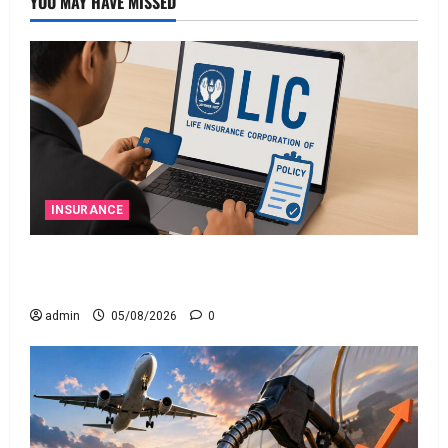
YOU MAY HAVE MISSED
INSURANCE
ఎల్‌ఐసీ షేర్ల భారీ పతనం: డిస్కౌంట్ ఆఫర్ ఫర్ సేల్
(OFS) ప్రభావంతో క్రాష్ అయిన స్టాక్
admin
05/08/2026
0