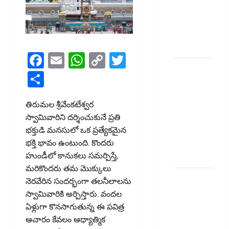
కేంద్రానికి
సుప్రీం కోర్టు
చారిత్రాత్మక
ఆదేశాలు
Facebook
Email
WhatsApp
Copy
Twitter
ఆదిత్య బిర్లా
Link
Share
‘యాక్టివ్
యువ’:
తిరుమల శ్రీవేంకటేశ్వర
ఆరోగ్యకరమైన
స్వామివారిని దర్శించుకునే ప్రతి
జీవనశైలితో
భక్తుడి మనసులో ఒక ప్రత్యేకమైన
100%
భక్తి భావం ఉంటుంది. కొందరు
ప్రీమియం
హుండీలో కానుకలు సమర్పిస్తే,
వాపస్!
మరికొందరు తమ మొక్కులు
నాలుగోసారీ..
నెరవేరిన సందర్భంగా తలనీలాలను
వడ్డీరేట్లను
స్వామివారికి అర్పిస్తారు. వందల
మార్చని
ఏళ్లుగా కొనసాగుతున్న ఈ పవిత్ర
ఆర్‌బీఐ..
ఆచారం కేవలం ఆధ్యాత్మిక