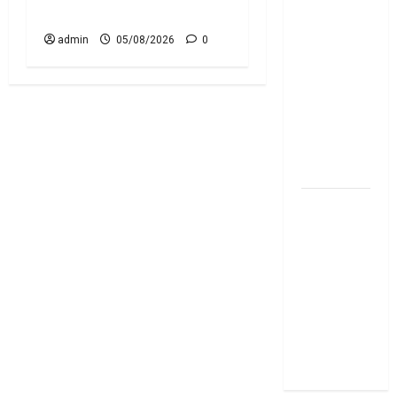
Engine at Risk?
మీ EMI
అలాగే
admin
05/08/2026
0
ఉందా..
Even After
RBI Rate
Cut, Is Your
EMI Still
the Same
దీపావళి
2025: టాప్
15 స్టాక్
ఐడియాస్ ..
Diwali
2025: Top
15 Stock
Ideas