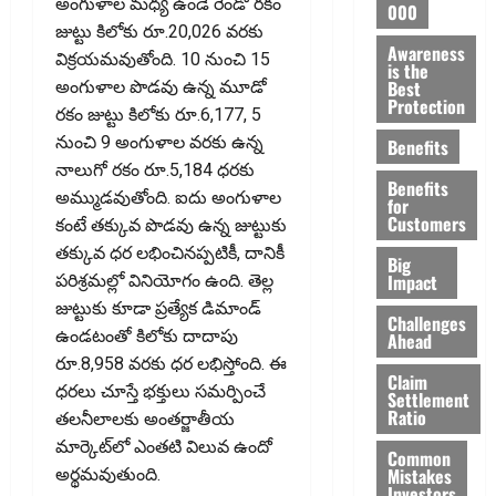
అంగుళాల మధ్య ఉండే రెండో రకం
000
జుట్టు కిలోకు రూ.20,026 వరకు
Awareness
విక్రయమవుతోంది. 10 నుంచి 15
is the
Best
అంగుళాల పొడవు ఉన్న మూడో
Protection
రకం జుట్టు కిలోకు రూ.6,177, 5
నుంచి 9 అంగుళాల వరకు ఉన్న
Benefits
నాలుగో రకం రూ.5,184 ధరకు
Benefits
అమ్ముడవుతోంది. ఐదు అంగుళాల
for
Customers
కంటే తక్కువ పొడవు ఉన్న జుట్టుకు
తక్కువ ధర లభించినప్పటికీ, దానికీ
Big
Impact
పరిశ్రమల్లో వినియోగం ఉంది. తెల్ల
జుట్టుకు కూడా ప్రత్యేక డిమాండ్
Challenges
ఉండటంతో కిలోకు దాదాపు
Ahead
రూ.8,958 వరకు ధర లభిస్తోంది. ఈ
Claim
ధరలు చూస్తే భక్తులు సమర్పించే
Settlement
Ratio
తలనీలాలకు అంతర్జాతీయ
మార్కెట్‌లో ఎంతటి విలువ ఉందో
Common
Mistakes
అర్థమవుతుంది.
Investors