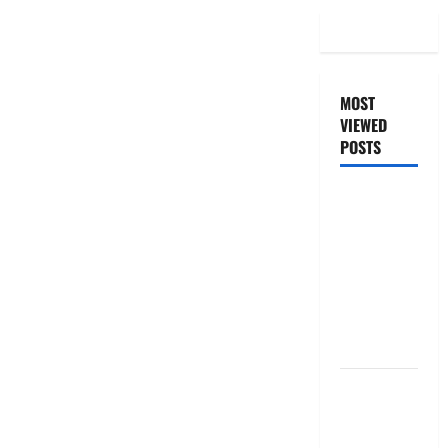
MOST
VIEWED
POSTS
జీరో టు వ‌న్
బుక్ స‌మ‌రీ
తెలుగు
ZERO TO
ONE book
summery
telugu
బ్యాంకుల్లో
మోసపోవ‌ద్దు..
జాగ్ర‌త్త‌ Be