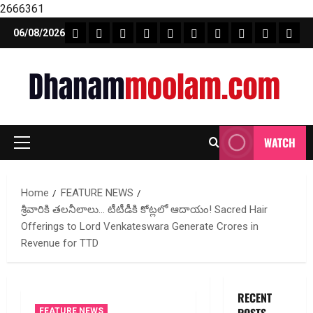
2666361
Skip
FEATURE NEWS
FINICAL PLANNING
MARKET
INVESTMENTS
NEWS
INSURANCE
MUTUAL FUND
MONEY TIP
BOOKS
Unca
06/08/2026
to
content
WATCH
Primary
Menu
Home
FEATURE NEWS
శ్రీవారికి తలనీలాలు… టీటీడీకి కోట్లలో ఆదాయం! Sacred Hair
Offerings to Lord Venkateswara Generate Crores in
Revenue for TTD
RECENT
FEATURE NEWS