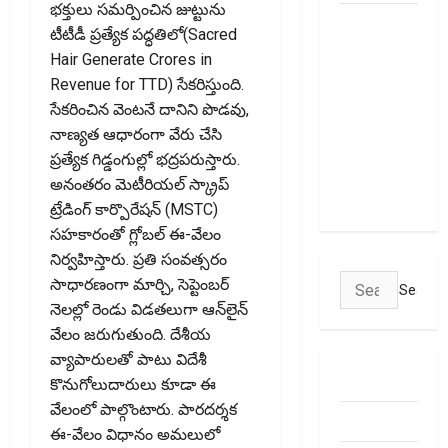
భక్తులు సమర్పించిన జుట్టును
రూ.3,500
టీటీడీ ప్రత్యేక పద్ధతిలో(Sacred
కోట్ల నిధుల
Hair Generate Crores in
సమీకరణే
Revenue for TTD) సేకరిస్తుంది.
లక్ష్యంగా
సేకరించిన వెంటనే దానిని పొడవు,
ఐపీఓకు
నాణ్యత ఆధారంగా వేరు చేసి
సిద్ధమవుతున్న
ప్రత్యేక గిడ్డంగుల్లో భద్రపరుస్తారు.
ఆరాజెన్‌
అనంతరం మెటీరియల్ స్క్రాప్
లైఫ్‌సైన్సెస్!
ట్రేడింగ్ కార్పొరేషన్ (MSTC)
సహకారంతో గ్లోబల్ ఈ-వేలం
నిర్వహిస్తారు. ప్రతి సంవత్సరం
Search
సాధారణంగా మార్చి, సెప్టెంబర్
for:
నెలల్లో రెండు విడతలుగా ఆన్‌లైన్
వేలం జరుగుతుంది. దేశీయ
వ్యాపారులతో పాటు విదేశీ
ABOUT US
కొనుగోలుదారులు కూడా ఈ
వేలంలో పాల్గొంటారు. పారదర్శక
Contact Us
ఈ-వేలం విధానం అమలులో