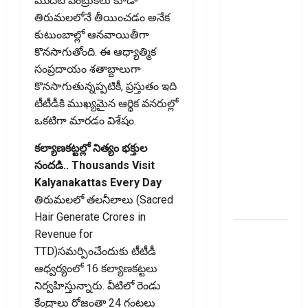
మొదటి వెంట్రుకలు కూడా
ఒక్క క్లిక్‌తో
తిరుమలలోనే తీయించడం అనేక
ఖాతా ఖాళీ
కుటుంబాల్లో ఆనవాయితీగా
అయ్యే
కొనసాగుతోంది. ఈ ఆధ్యాత్మిక
ప్రమాదం..
సంప్రదాయం శతాబ్దాలుగా
Income Tax
కొనసాగుతున్నప్పటికీ, ప్రస్తుతం ఇది
Notice on
టీటీడీకి ముఖ్యమైన ఆర్థిక వనరుల్లో
WhatsApp?
ఒకటిగా మారడం విశేషం.
One Click
కల్యాణకట్టల్లో నిత్యం భక్తుల
Could
సందడి.. Thousands Visit
Empty Your
Kalyanakattas Every Day
Bank
తిరుమలలో తలనీలాలు (Sacred
Account
Hair Generate Crores in
50 ల‌క్ష‌ల
Revenue for
ఇళ్ల‌పై
TTD)సమర్పించేందుకు టీటీడీ
సౌరఫలకాలు..
ఆధ్వర్యంలో 16 కల్యాణకట్టలు
విద్యుత్‌
నిర్వహిస్తున్నారు. వీటిలో రెండు
బిల్లుకు
కేంద్రాలు రోజంతా 24 గంటలు