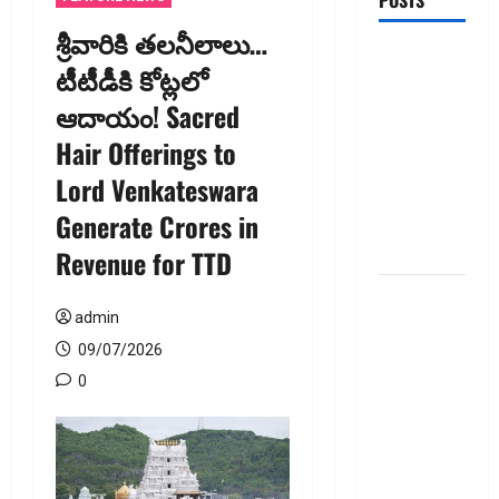
POSTS
శ్రీవారికి తలనీలాలు…
ఎల్‌ఐసీ షేర్ల
టీటీడీకి కోట్లలో
భారీ పతనం:
ఆదాయం! Sacred
డిస్కౌంట్
ఆఫర్ ఫర్
Hair Offerings to
సేల్ (OFS)
Lord Venkateswara
ప్రభావంతో
Generate Crores in
క్రాష్ అయిన
స్టాక్
Revenue for TTD
మీ
admin
వెహిక‌ల్‌కు
థర్డ్ పార్టీ
09/07/2026
ఇన్సూరెన్స్
0
లేకపోతే
పెట్రోల్
బంకులో ‘నో
ఫ్యూయల్’!: