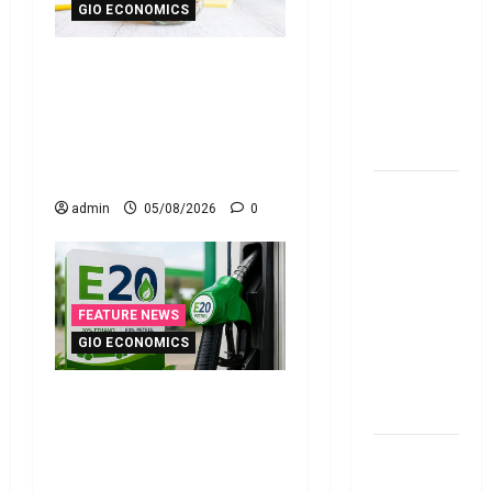
జూన్ 1
GIO ECONOMICS
నుంచి
ఇంటి పొదుపు పెరుగుతోంది..
అమ‌లు
ఆర్థిక భద్రతకు కొత్త బలం..
కానున్న కొత్త
Household Savings Rise..
నిబంధ‌న‌లు
Strengthening Financial
ఇవే
Security
మేజిక్ ఆఫ్
admin
05/08/2026
0
థింకింగ్ బిగ్
బుక్ స‌మ‌రీ
తెలుగు the
magic of
FEATURE NEWS
thinking big
GIO ECONOMICS
book
summery
ఇ20 ఇంధనంపై కొత్త
telugu
సందేహాలు.. ఇంజిన్‌కు
ముప్పేనా? Fresh Concerns
RBI రేటు
Over E20 Fuel.. Is Your
తగ్గించినప్పటికీ