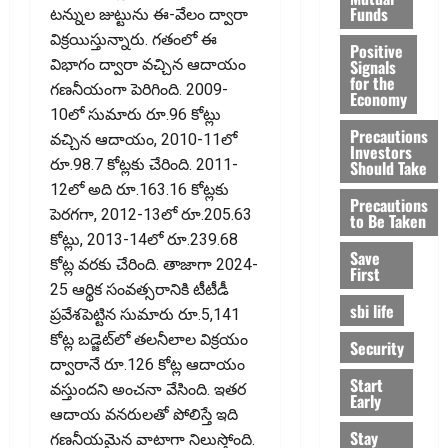
Funds
టన్నుల జుట్టును ఈ-వేలం ద్వారా
విక్రయిస్తున్నారు. గతంలో ఈ
Positive
Signals
విభాగం ద్వారా వచ్చిన ఆదాయం
for the
గణనీయంగా పెరిగింది. 2009-
Economy
10లో సుమారు రూ.96 కోట్లు
Precautions
వచ్చిన ఆదాయం, 2010-11లో
Investors
రూ.98.7 కోట్లకు చేరింది. 2011-
Should Take
12లో అది రూ.163.16 కోట్లకు
Precautions
పెరగగా, 2012-13లో రూ.205.63
to Be Taken
కోట్లు, 2013-14లో రూ.239.68
Save
కోట్ల వరకు చేరింది. తాజాగా 2024-
First
25 ఆర్థిక సంవత్సరానికి టీటీడీ
sbi life
ప్రవేశపెట్టిన సుమారు రూ.5,141
కోట్ల బడ్జెట్‌లో తలనీలాల విక్రయం
Security
ద్వారానే రూ.126 కోట్ల ఆదాయం
Start
వస్తుందని అంచనా వేసింది. ఇతర
Early
ఆదాయ వనరులతో పోలిస్తే ఇది
Stay
గణనీయమైన వాటాగా నిలుస్తోంది.