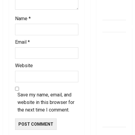
bank
account
Name
*
dhanammoolam.
చిట్ ఫండ్‌,
Email
*
Mutual
Fund SIP లో
ఏది అధిక
Website
లాభ‌దాయకం
Chit Funds
vs Mutual
Fund SIP..
Save my name, email, and
Which is
website in this browser for
the Better
the next time I comment.
Investment
Option
పర్సనల్