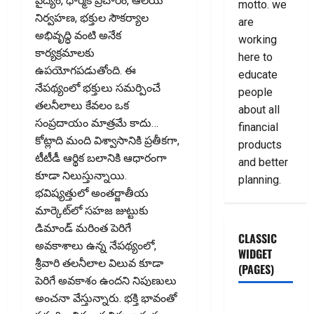
వైద్యం, ధార్మిక ప్రచారం, ఆలయ
motto. we
నిర్వహణ, భక్తుల సౌకర్యాల
are
అభివృద్ధి వంటి అనేక
working
కార్యక్రమాలకు
here to
ఉపయోగపడుతోంది. ఈ
educate
నేపథ్యంలో భక్తులు సమర్పించే
people
తలనీలాలు కేవలం ఒక
about all
సంప్రదాయం మాత్రమే కాదు…
financial
కోట్లాది మంది విశ్వాసానికి ప్రతీకగా,
products
టీటీడీ ఆర్థిక బలానికి ఆధారంగా
and better
కూడా నిలుస్తున్నాయి.
planning.
భవిష్యత్తులో అంతర్జాతీయ
మార్కెట్‌లో సహజ జుట్టుకు
డిమాండ్ మరింత పెరిగే
CLASSIC
అవకాశాలు ఉన్న నేపథ్యంలో,
WIDGET
శ్రీవారి తలనీలాల విలువ కూడా
(PAGES)
పెరిగే అవకాశం ఉందని నిపుణులు
అంచనా వేస్తున్నారు. భక్తి భావంతో
ABOUT US