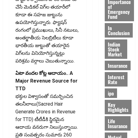
Importance
of
చేసే మెడికల్ విగ్‌ల తయారీలో
Emergency
కూడా ఈ సహజ జుట్టును
Fund
ఉపయోగిస్తున్నారు. ఫ్యాషన్
In
రంగంలో ప్రముఖులు, సినీ నటులు,
Conclusion
అంతర్జాతీయ సెలబ్రిటీలు కూడా
Indian
భారతీయ జుట్టుతో తయారైన
Stock
విగ్‌లను వినియోగిస్తున్నట్లు
Market
పరిశ్రమ వర్గాలు చెబుతున్నాయి.
Insurance
ఏటా వందల కోట్ల ఆదాయం.. A
Interest
Major Revenue Source for
Rate
TTD
ipo
భక్తుల విశ్వాసంతో సమర్పించిన
Key
తలనీలాలు(Sacred Hair
Highlights
Generate Crores in Revenue
for TTD) టీటీడీకి స్థిరమైన
Life
Insurance
ఆదాయ వనరుగా నిలుస్తున్నాయి.
ప్రతి సంవత్సరం సుమారు 260
Mutual