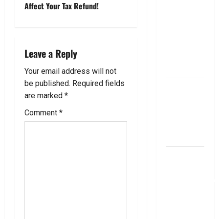
Affect Your Tax Refund!
బుక్ స‌మ‌రీ
i
తెలుగు
ZERO TO
g
ONE book
Leave a Reply
a
summery
telugu
Your email address will not
t
be published.
Required fields
బ్యాంకుల్లో
i
are marked
*
మోసపోవ‌ద్దు..
జాగ్ర‌త్త‌ Be
Comment
*
o
careful in
Banks
n
బ్యాంకు
అకౌంట్‌లో
డ‌బ్బులేస్తున్నారా
deposit and
withdraw
limit in