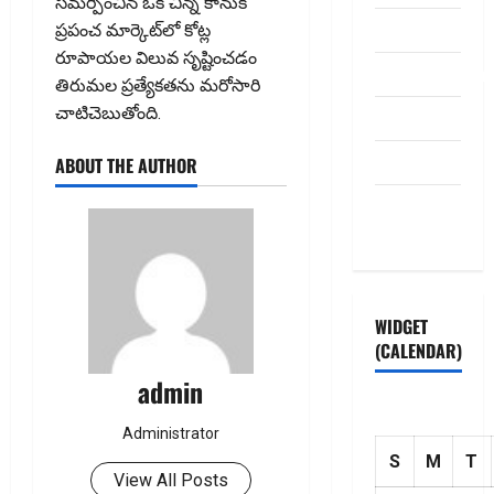
సమర్పించిన ఒక చిన్న కానుక
Contact Us
ప్రపంచ మార్కెట్‌లో కోట్ల
రూపాయల విలువ సృష్టించడం
dhanammoolam.
తిరుమల ప్రత్యేకతను మరోసారి
చాటిచెబుతోంది.
Disclaimer
HOME
ABOUT THE AUTHOR
Privacy
Policy
WIDGET
(CALENDAR)
admin
Administrator
S
M
T
View All Posts