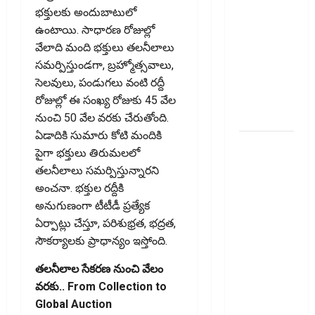
గుడ్‌బై!
భక్తులకు అందుబాటులో
Solar
ఉంటాయి. సాధారణ రోజుల్లో
Panels on 5
వేలాది మంది భక్తులు తలనీలాలు
Million
సమర్పిస్తుండగా, బ్రహ్మోత్సవాలు,
Homes..
సెలవులు, పండుగలు వంటి రద్దీ
Goodbye to
రోజుల్లో ఈ సంఖ్య రోజుకు 45 వేల
Power Bills!
నుంచి 50 వేల వరకు చేరుతోంది.
ఏడాదికి సుమారు కోటి మందికి
49 ఏళ్ల
పైగా భక్తులు తిరుమలలో
వయసులో
తలనీలాలు సమర్పిస్తున్నారని
టర్మ్ పాలసీ,
అంచనా. భక్తుల రద్దీకి
ఎండోమెంట్
అనుగుణంగా టీటీడీ ప్రత్యేక
రద్దు
ఏర్పాట్లు చేస్తూ, పరిశుభ్రత, భద్రత,
చేసుకోవ‌చ్చా?
సౌకర్యాలకు ప్రాధాన్యం ఇస్తోంది.
ఆ
డ‌బ్బుల‌ను
తలనీలాల సేకరణ నుంచి వేలం
ఏం
వరకు.. From Collection to
చేయాలి?
Global Auction