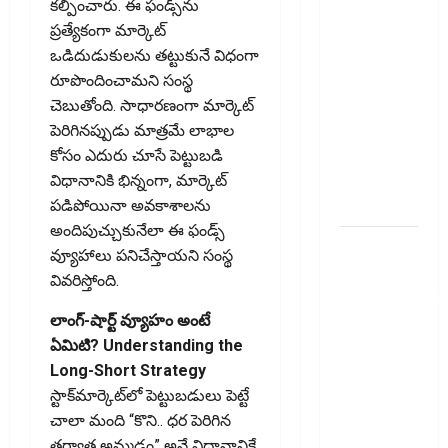
తప్పక
కల్పించారు. ఈ ఫండ్స్‌ను
తెలుసుకోండి..!
ప్రత్యేకంగా మార్కెట్‌
Prepaying
ఒడిదుడుకులను తట్టుకునే విధంగా
Your
రూపొందించామని సంస్థ
Personal
చెబుతోంది. సాధారణంగా మార్కెట్‌
Loan?
పెరిగినప్పుడు మాత్రమే లాభాల
Here’s What
కోసం ఎదురు చూసే పెట్టుబడి
You Must
విధానానికి భిన్నంగా, మార్కెట్‌
Know
పడిపోయినా అవకాశాలను
అందిపుచ్చుకునేలా ఈ ఫండ్స్‌
గూగుల్ పే,
వ్యూహాలు పనిచేస్తాయని సంస్థ
ఫోన్ పే
వివరిస్తోంది.
వినియోగదారులక
షాక్..! UPI
లాంగ్-షార్ట్ వ్యూహం అంటే
లావాదేవీలపై
ఏమిటి? Understanding the
చార్జీలు!!
Long-Short Strategy
Shock for
స్టాక్‌మార్కెట్‌లో పెట్టుబడులు పెట్టే
Google Pay,
చాలా మంది “కొని.. ధర పెరిగిన
PhonePe
తర్వాత అమ్మడం” అనే విధానానికే