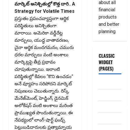
about all
మార్కెట్‌ అనిశ్చితుల్లో కొత్త దారి.. A
financial
Strategy for Volatile Times
products
ప్రస్తుతం ప్రపంచవ్యాప్తంగా ఆర్థిక
and better
పరిస్థితులు అనిశ్చితంగా
planning.
మారాయి. అమెరికా వడ్డీరేట్ల
మార్పులు, యుద్ధ వాతావరణం,
చైనా ఆర్థిక మందగమనం, చమురు
ధరల మార్పులు వంటి అంశాలు
CLASSIC
WIDGET
మార్కెట్లపై తీవ్ర ప్రభావం
(PAGES)
చూపుతున్నాయి. ఇలాంటి
పరిస్థితుల్లో కేవలం “కొని ఉంచడం”
ABOUT US
అనే వ్యూహం సరిపోదని మార్కెట్‌
నిపుణులు చెబుతున్నారు. రిస్క్‌
Contact Us
మేనేజ్‌మెంట్‌, హెడ్జింగ్‌, డైనమిక్‌
అలోకేషన్‌ వంటి అంశాలు మరింత
dhanammoolam.
ప్రాముఖ్యత పొందుతున్నాయి. ఈ
Disclaimer
నేపథ్యంలో లాంగ్-షార్ట్‌ ఫండ్స్‌
పెట్టుబడిదారులకు ప్రత్యామ్నాయ
HOME