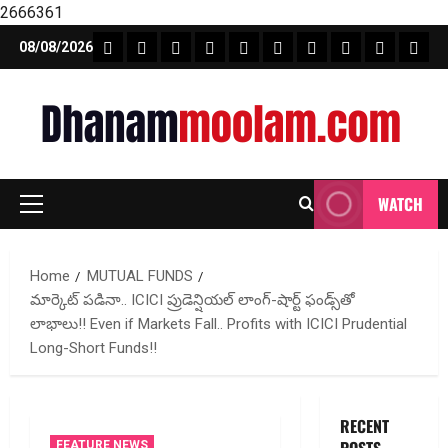
2666361
Skip
FEATURE NEWS
FINICAL PLANNING
MARKET
INVESTMENTS
NEWS
INSURANCE
MUTUAL FUND
MONEY TIP
BOOKS
Unca
08/08/2026
to
content
WATCH
Primary
Menu
Home
MUTUAL FUNDS
మార్కెట్ పడినా.. ICICI ప్రుడెన్షియల్ లాంగ్-షార్ట్ ఫండ్స్‌తో
లాభాలు!! Even if Markets Fall.. Profits with ICICI Prudential
Long-Short Funds!!
RECENT
FEATURE NEWS