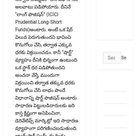
Users! UPI
అలవాటు పడిపోయారు. దీనినే
Transactions
“లాంగ్ పొజిషన్‌” (ICICI
May Attract
Prudential Long-Short
Charges
Funds)అంటారు. అంటే ఒక షేర్‌
విలువ పెరుగుతుందని భావించి
కొనుగోలు చేసి, తర్వాత ఎక్కువ
ధరకు విక్రయించడం. కానీ “షార్ట్‌”
Search
వ్యూహం దీనికి భిన్నంగా ఉంటుంది.
for:
ఒక స్టాక్‌ ధర పడిపోతుందని
అంచనా వేస్తే, ముందుగా
విక్రయించి తర్వాత తక్కువ ధరకు
ABOUT US
కొనుగోలు చేసి లాభం పొందే
Contact Us
విధానాన్ని షార్ట్‌ పొజిషన్‌ అంటారు.
సాధారణ పెట్టుబడిదారులకు ఇది
dhanammoolam.
కాస్త క్లిష్టంగా అనిపించినా,
డెరివేటివ్స్‌ మార్కెట్లో ఇది సాధారణ
Disclaimer
వ్యూహంగా పరిగణించబడుతుంది.
HOME
లాంగ్-షార్ట్‌ ఫండ్స్‌ ఈ రెండు