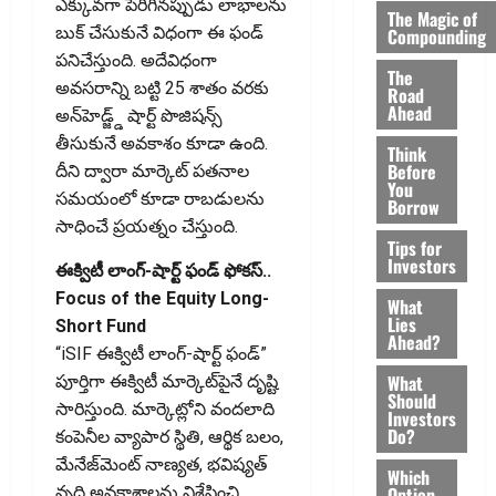
ఎక్కువగా పెరిగినప్పుడు లాభాలను
The Magic of
బుక్‌ చేసుకునే విధంగా ఈ ఫండ్‌
Compounding
పనిచేస్తుంది. అదేవిధంగా
The
అవసరాన్ని బట్టి 25 శాతం వరకు
Road
Ahead
అన్‌హెడ్జ్డ్‌ షార్ట్‌ పొజిషన్స్‌
తీసుకునే అవకాశం కూడా ఉంది.
Think
Before
దీని ద్వారా మార్కెట్‌ పతనాల
You
సమయంలో కూడా రాబడులను
Borrow
సాధించే ప్రయత్నం చేస్తుంది.
Tips for
Investors
ఈక్విటీ లాంగ్-షార్ట్ ఫండ్ ఫోకస్..
Focus of the Equity Long-
What
Lies
Short Fund
Ahead?
“iSIF ఈక్విటీ లాంగ్-షార్ట్ ఫండ్”
What
పూర్తిగా ఈక్విటీ మార్కెట్‌పైనే దృష్టి
Should
సారిస్తుంది. మార్కెట్లోని వందలాది
Investors
Do?
కంపెనీల వ్యాపార స్థితి, ఆర్థిక బలం,
మేనేజ్‌మెంట్‌ నాణ్యత, భవిష్యత్‌
Which
Option
వృద్ధి అవకాశాలను విశ్లేషించి