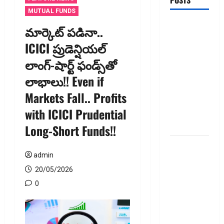
POSTS
MUTUAL FUNDS
జీవిత బీమా
మార్కెట్ పడినా..
ప్రీమియం
ICICI ప్రుడెన్షియల్
గడువు
లాంగ్-షార్ట్ ఫండ్స్‌తో
దాటితే
ఏమవుతుంది?
లాభాలు!! Even if
ఒక చిన్న
Markets Fall.. Profits
నిర్లక్ష్యంతో
with ICICI Prudential
ల‌క్ష‌లు
కోల్పోతామా?
Long-Short Funds!!
స్టాక్‌
admin
ఎక్స్ఛేంజీలు,
క్లియరింగ్‌
20/05/2026
కార్పొరేషన్లకు
0
విడివిడిగా
సెబీ కొత్త
నిబంధనలు