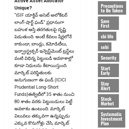
Active Asset Allocator
Precautions
Unique?
to Be Taken
“iSIF యాక్టివ్ అసెట్ అలోకేటర్
Save
లాంగ్-షార్ట్ ఫండ్” ప్రధానంగా
First
బహుళ ఆస్తి తరగతులపై దృష్టి
sbi life
పెడుతుంది. అంటే కేవలం షేర్లలోనే
కాకుండా, బాండ్లు, కమోడిటీలు,
sebi
ఇన్ఫ్రాస్ట్రక్చర్‌ ఇన్వెస్ట్‌మెంట్ ట్రస్ట్‌లు
Security
వంటి విభిన్న పెట్టుబడి అవకాశాల్లో
కూడా నిధులను కేటాయిస్తుంది.
Start
Early
మార్కెట్‌ పరిస్థితులకు
అనుగుణంగా ఈ ఫండ్‌ (ICICI
Stay
Prudential Long-Short
Alert
Funds)ఈక్విటీలో 35 శాతం నుంచి
Stock
80 శాతం వరకు పెట్టుబడులు పెట్టే
Market
అవకాశం ఉంటుంది. మార్కెట్‌
Systematic
విలువలు తక్కువగా ఉన్నప్పుడు
Investment
Plan
ఎక్కువ కొనుగోళ్లు చేసి, మార్కెట్‌