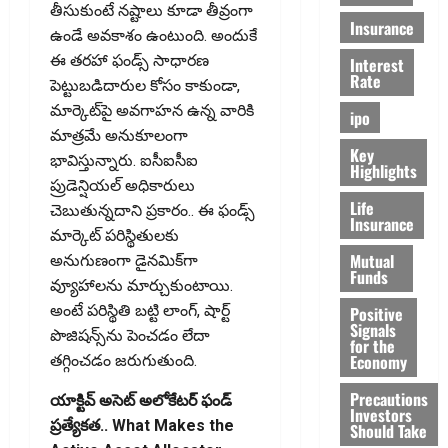
తీసుకుంటే నష్టాలు కూడా తీవ్రంగా
Insurance
ఉండే అవకాశం ఉంటుంది. అందుకే
ఈ తరహా ఫండ్స్‌ సాధారణ
Interest
Rate
పెట్టుబడిదారుల కోసం కాకుండా,
మార్కెట్‌పై అవగాహన ఉన్న వారికి
ipo
మాత్రమే అనుకూలంగా
Key
భావిస్తున్నారు. ఐసీఐసీఐ
Highlights
ప్రుడెన్షియల్‌ అధికారులు
Life
చెబుతున్నదాని ప్రకారం.. ఈ ఫండ్స్‌
Insurance
మార్కెట్‌ పరిస్థితులకు
Mutual
అనుగుణంగా డైనమిక్‌గా
Funds
వ్యూహాలను మార్చుకుంటాయి.
అంటే పరిస్థితి బట్టి లాంగ్‌, షార్ట్‌
Positive
Signals
పొజిషన్స్‌ను పెంచడం లేదా
for the
Economy
తగ్గించడం జరుగుతుంది.
Precautions
యాక్టివ్ అసెట్ అలోకేటర్ ఫండ్
Investors
ప్రత్యేకత.. What Makes the
Should Take