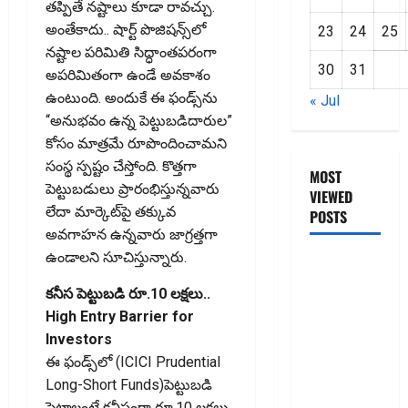
తప్పితే నష్టాలు కూడా రావచ్చు.
అంతేకాదు.. షార్ట్‌ పొజిషన్స్‌లో
23
24
25
నష్టాల పరిమితి సిద్ధాంతపరంగా
30
31
అపరిమితంగా ఉండే అవకాశం
ఉంటుంది. అందుకే ఈ ఫండ్స్‌ను
« Jul
“అనుభవం ఉన్న పెట్టుబడిదారుల”
కోసం మాత్రమే రూపొందించామని
సంస్థ స్పష్టం చేస్తోంది. కొత్తగా
MOST
పెట్టుబడులు ప్రారంభిస్తున్నవారు
VIEWED
లేదా మార్కెట్‌పై తక్కువ
POSTS
అవగాహన ఉన్నవారు జాగ్రత్తగా
ఉండాలని సూచిస్తున్నారు.
జీరో టు వ‌న్
బుక్ స‌మ‌రీ
కనీస పెట్టుబడి రూ.10 లక్షలు..
తెలుగు
High Entry Barrier for
ZERO TO
Investors
ONE book
ఈ ఫండ్స్‌లో (ICICI Prudential
summery
Long-Short Funds)పెట్టుబడి
telugu
పెట్టాలంటే కనీసంగా రూ.10 లక్షలు