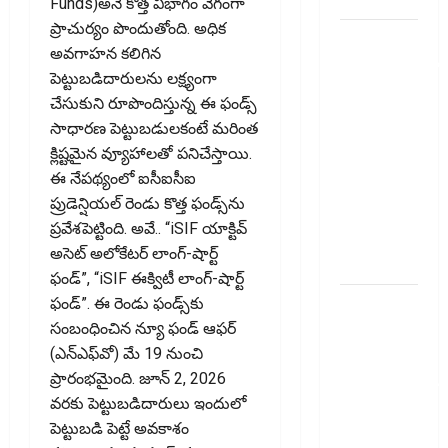
Funds)అనే కొత్త విభాగం వేగంగా
ప్రాచుర్యం పొందుతోంది. అధిక
ఐటీఆర్‌లో
అవగాహన కలిగిన
తప్పులున్నాయా?
పెట్టుబడిదారులను లక్ష్యంగా
ఇంకా
చేసుకుని రూపొందిస్తున్న ఈ ఫండ్స్‌
అవకాశం
సాధారణ పెట్టుబడులకంటే మరింత
ఉంది..!
క్లిష్టమైన వ్యూహాలతో పనిచేస్తాయి.
Errors in
ఈ నేపథ్యంలో ఐసీఐసీఐ
Your ITR?
ప్రుడెన్షియల్‌ రెండు కొత్త ఫండ్స్‌ను
There’s Still
ప్రవేశపెట్టింది. అవే.. “iSIF యాక్టివ్
Time to Fix
అసెట్ అలోకేటర్ లాంగ్-షార్ట్
Them!
ఫండ్”, “iSIF ఈక్విటీ లాంగ్-షార్ట్
వ్యక్తిగత
ఫండ్”. ఈ రెండు ఫండ్స్‌కు
రుణం
సంబంధించిన న్యూ ఫండ్ ఆఫర్‌
ముందే
(ఎన్‌ఎఫ్‌వో) మే 19 నుంచి
తీర్చేస్తున్నారా?..
ప్రారంభమైంది. జూన్‌ 2, 2026
ఈ
వరకు పెట్టుబడిదారులు ఇందులో
విషయాలు
పెట్టుబడి పెట్టే అవకాశం