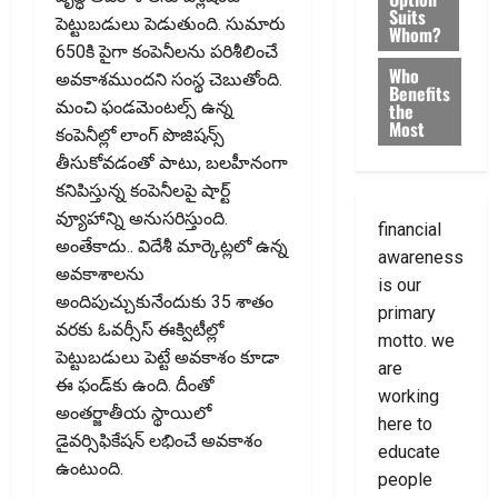
Suits
పెట్టుబడులు పెడుతుంది. సుమారు
Whom?
650కి పైగా కంపెనీలను పరిశీలించే
Who
అవకాశముందని సంస్థ చెబుతోంది.
Benefits
మంచి ఫండమెంటల్స్‌ ఉన్న
the
Most
కంపెనీల్లో లాంగ్‌ పొజిషన్స్‌
తీసుకోవడంతో పాటు, బలహీనంగా
కనిపిస్తున్న కంపెనీలపై షార్ట్‌
వ్యూహాన్ని అనుసరిస్తుంది.
financial
అంతేకాదు.. విదేశీ మార్కెట్లలో ఉన్న
awareness
అవకాశాలను
is our
అందిపుచ్చుకునేందుకు 35 శాతం
primary
వరకు ఓవర్సీస్‌ ఈక్విటీల్లో
motto. we
పెట్టుబడులు పెట్టే అవకాశం కూడా
are
ఈ ఫండ్‌కు ఉంది. దీంతో
working
అంతర్జాతీయ స్థాయిలో
here to
డైవర్సిఫికేషన్‌ లభించే అవకాశం
educate
ఉంటుంది.
people