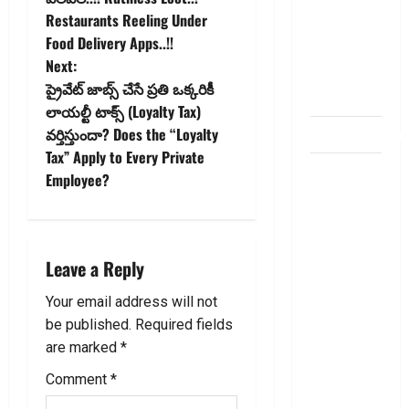
s
deposit and
Restaurants Reeling Under
withdraw
t
Food Delivery Apps..!!
limit in
Next:
bank
n
ప్రైవేట్ జాబ్స్ చేసే ప్రతి ఒక్కరికీ
account
లాయల్టీ టాక్స్ (Loyalty Tax)
a
వ‌ర్తిస్తుందా? Does the “Loyalty
dhanammoolam.
v
Tax” Apply to Every Private
చిట్ ఫండ్‌,
Employee?
Mutual
i
Fund SIP లో
g
ఏది అధిక
లాభ‌దాయకం
Leave a Reply
a
Chit Funds
Your email address will not
vs Mutual
t
be published.
Required fields
Fund SIP..
i
are marked
*
Which is
the Better
Comment
*
o
Investment