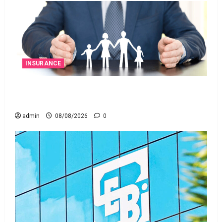
INSURANCE
జీవిత బీమా ప్రీమియం గడువు దాటితే ఏమవుతుంది?
ఒక చిన్న నిర్లక్ష్యంతో ల‌క్ష‌లు కోల్పోతామా?
admin
08/08/2026
0