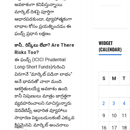
అవకాశంగా కనిపిస్తున్నాయి.
Privacy
మార్కెట్‌ దిశపై పూర్తిగా
Policy
ఆధారపడకుండా, వ్యూహాత్మకంగా
లాభాల కోసం ప్రయత్నించడం ఈ
ఫండ్స్‌ ప్రధాన లక్షణం.
WIDGET
కానీ.. రిస్క్‌లు లేవా? Are There
(CALENDAR)
Risks Too?
ఈ ఫండ్స్‌ (ICICI Prudential
Long-Short Funds)గురించి
వినగానే “మార్కెట్‌ పడినా లాభం”
S
M
T
అనే భావనతో చాలా మంది
ఆకర్షితులయ్యే అవకాశం ఉంది.
కానీ నిపుణులు మాత్రం జాగ్రత్తగా
వ్యవహరించాలని సూచిస్తున్నారు.
2
3
4
డెరివేటివ్స్‌ ఆధారిత వ్యూహాలు
9
10
11
సాధారణ పెట్టుబడులకంటే ఎక్కువ
క్లిష్టమైనవి. మార్కెట్‌ అంచనాలు
16
17
18