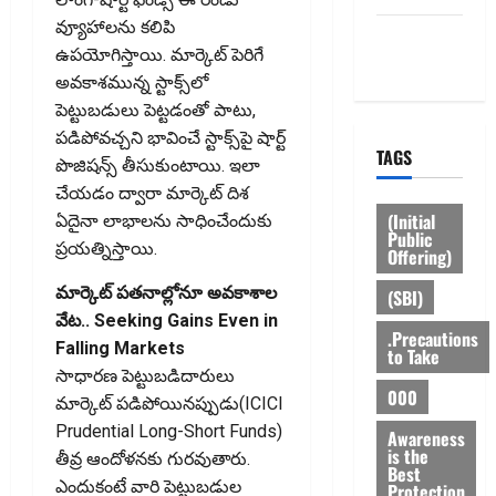
వ్యూహాలను కలిపి
Privacy
ఉపయోగిస్తాయి. మార్కెట్‌ పెరిగే
Policy
అవకాశమున్న స్టాక్స్‌లో
పెట్టుబడులు పెట్టడంతో పాటు,
పడిపోవచ్చని భావించే స్టాక్స్‌పై షార్ట్‌
TAGS
పొజిషన్స్‌ తీసుకుంటాయి. ఇలా
చేయడం ద్వారా మార్కెట్‌ దిశ
(Initial
ఏదైనా లాభాలను సాధించేందుకు
Public
ప్రయత్నిస్తాయి.
Offering)
మార్కెట్ పతనాల్లోనూ అవకాశాల
(SBI)
వేట.. Seeking Gains Even in
.Precautions
Falling Markets
to Take
సాధారణ పెట్టుబడిదారులు
000
మార్కెట్‌ పడిపోయినప్పుడు(ICICI
Prudential Long-Short Funds)
Awareness
is the
తీవ్ర ఆందోళనకు గురవుతారు.
Best
ఎందుకంటే వారి పెట్టుబడుల
Protection