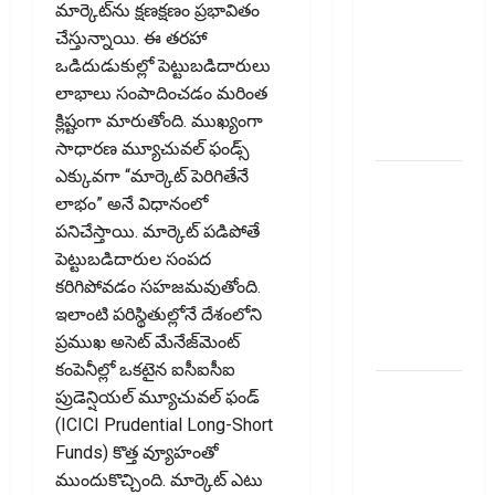
Down on
మార్కెట్‌ను క్షణక్షణం ప్రభావితం
Recovery
చేస్తున్నాయి. ఈ తరహా
Agents..
ఒడిదుడుకుల్లో పెట్టుబడిదారులు
New Rules
లాభాలు సంపాదించడం మరింత
from
క్లిష్టంగా మారుతోంది. ముఖ్యంగా
January 1
సాధారణ మ్యూచువల్‌ ఫండ్స్‌
ఎక్కువగా “మార్కెట్‌ పెరిగితేనే
మీ ఎల్‌ఐసీ
లాభం” అనే విధానంలో
పాలసీ
పనిచేస్తాయి. మార్కెట్‌ పడిపోతే
నంబర్
పెట్టుబడిదారుల సంపద
పోయిందా?
కరిగిపోవడం సహజమవుతోంది.
ఆన్‌లైన్‌లో
ఇలాంటి పరిస్థితుల్లోనే దేశంలోని
సులభంగా
ప్రముఖ అసెట్‌ మేనేజ్‌మెంట్‌
తెలుసుకోండిలా!
కంపెనీల్లో ఒకటైన ఐసీఐసీఐ
క్రెడిట్‌
ప్రుడెన్షియల్‌ మ్యూచువల్‌ ఫండ్
కార్డుతోనూ
(ICICI Prudential Long-Short
ఇన్‌కమ్‌
Funds) కొత్త వ్యూహంతో
టాక్స్‌
ముందుకొచ్చింది. మార్కెట్‌ ఎటు