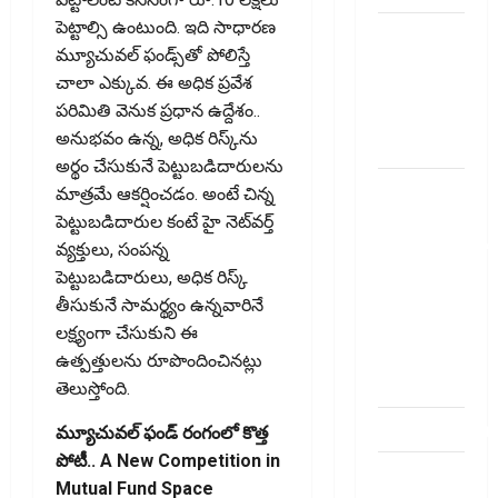
పెట్టాల్సి ఉంటుంది. ఇది సాధారణ
బ్యాంకుల్లో
మ్యూచువల్‌ ఫండ్స్‌తో పోలిస్తే
మోసపోవ‌ద్దు..
చాలా ఎక్కువ. ఈ అధిక ప్రవేశ
జాగ్ర‌త్త‌ Be
పరిమితి వెనుక ప్రధాన ఉద్దేశం..
careful in
అనుభవం ఉన్న, అధిక రిస్క్‌ను
Banks
అర్థం చేసుకునే పెట్టుబడిదారులను
బ్యాంకు
మాత్రమే ఆకర్షించడం. అంటే చిన్న
అకౌంట్‌లో
పెట్టుబడిదారుల కంటే హై నెట్‌వర్త్‌
డ‌బ్బులేస్తున్నారా
వ్యక్తులు, సంపన్న
deposit and
పెట్టుబడిదారులు, అధిక రిస్క్‌
withdraw
తీసుకునే సామర్థ్యం ఉన్నవారినే
limit in
లక్ష్యంగా చేసుకుని ఈ
bank
ఉత్పత్తులను రూపొందించినట్లు
account
తెలుస్తోంది.
dhanammoolam.
మ్యూచువల్ ఫండ్ రంగంలో కొత్త
పోటీ.. A New Competition in
చిట్ ఫండ్‌,
Mutual Fund Space