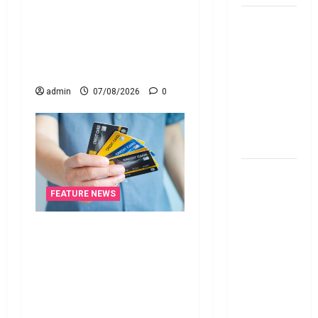
నిబంధనలు అమలు.. RBI
దీపావళి
Cracks Down on Recovery
2025: టాప్
Agents.. New Rules from
15 స్టాక్
January 1
ఐడియాస్ ..
Diwali
admin
07/08/2026
0
2025: Top
15 Stock
Ideas
RBI రేటు
తగ్గించినప్పటికీ
FEATURE NEWS
మీ EMI
అలాగే
క్రెడిట్‌ కార్డుతోనూ ఇన్‌కమ్‌
ఉందా..
టాక్స్‌ చెల్లించొచ్చు..! కొత్త
Even After
నిబంధనలు ఇవే!! Pay Income
RBI Rate
Tax with Your Credit Card!
Cut, Is Your
Here’s What the New Rules
EMI Still