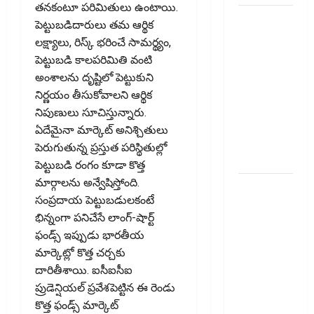
తనకంటూ పరిమితులు ఉంటాయి.
మేజిక్ ఆఫ్
పెట్టుబడిదారులు తమ ఆర్థిక
థింకింగ్ బిగ్
లక్ష్యాలు, రిస్క్‌ భరించే సామర్థ్యం,
బుక్ స‌మ‌రీ
పెట్టుబడి కాలపరిమితి వంటి
తెలుగు the
అంశాలను దృష్టిలో పెట్టుకుని
magic of
నిర్ణయం తీసుకోవాలని ఆర్థిక
thinking big
నిపుణులు సూచిస్తున్నారు.
book
ఏదేమైనా మార్కెట్‌ అనిశ్చితులు
summery
పెరుగుతున్న ప్రస్తుత పరిస్థితుల్లో
telugu
పెట్టుబడి రంగం కూడా కొత్త
మార్గాలను అన్వేషిస్తోంది.
దీపావళి
సంప్రదాయ పెట్టుబడులకంటే
2025: టాప్
భిన్నంగా పనిచేసే లాంగ్-షార్ట్‌
15 స్టాక్
ఫండ్స్‌ ఇప్పుడు భారతీయ
ఐడియాస్ ..
మార్కెట్లో కొత్త చర్చకు
Diwali
దారితీశాయి. ఐసీఐసీఐ
2025: Top
ప్రుడెన్షియల్‌ ప్రవేశపెట్టిన ఈ రెండు
15 Stock
కొత్త ఫండ్స్‌ మార్కెట్‌
Ideas