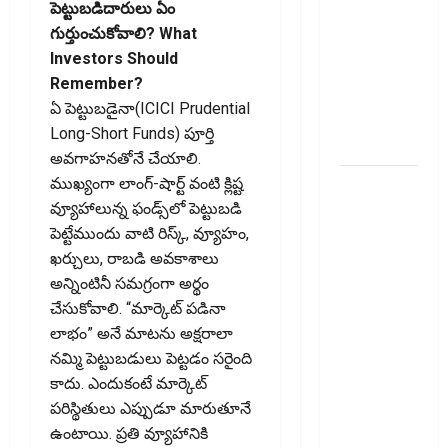
పెట్టుబడిదారులు ఏం
Taking a
గుర్తుంచుకోవాలి? What
Personal
Investors Should
Loan..
Remember?
Here’s What
ఏ పెట్టుబడైనా(ICICI Prudential
You Should
Long-Short Funds) పూర్తి
Know
అవగాహనతోనే చేయాలి.
New
ముఖ్యంగా లాంగ్-షార్ట్‌ వంటి క్లిష్ట
Changes
వ్యూహాలున్న ఫండ్స్‌లో పెట్టుబడి
Effective
పెట్టేముందు వాటి రిస్క్‌, వ్యూహం,
From 1st
ఖర్చులు, రాబడి అవకాశాలు
June 2024
అన్నింటినీ సమగ్రంగా అర్థం
జూన్ 1
చేసుకోవాలి. “మార్కెట్‌ పడినా
నుంచి
లాభం” అనే మాటను అక్షరాలా
అమ‌లు
నమ్మి పెట్టుబడులు పెట్టడం సరైంది
కానున్న కొత్త
కాదు. ఎందుకంటే మార్కెట్‌
నిబంధ‌న‌లు
పరిస్థితులు ఎప్పుడూ మారుతూనే
ఇవే
ఉంటాయి. ప్రతి వ్యూహానికి