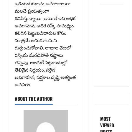
ఒడిదుడుకులను అవకాశాలుగా
RBI రేటు
మలచే ప్రయత్నంగా
తగ్గించినప్పటికీ
కనిపిస్తున్నాయి. అయితే ఇవి అధిక
మీ EMI
అవగాహన, అధిక రిస్క్‌ సామర్థ్యం
అలాగే
కలిగిన పెట్టుబడిదారుల కోసం
ఉందా..
మాత్రమే అనుకూలమని
Even After
గుర్తుంచుకోవాలి. లాభాల వేటలో
RBI Rate
రిస్క్‌ను మరచిపోతే నష్టాలు
Cut, Is Your
తప్పవు. అందుకే పెట్టుబడుల్లో
EMI Still
తెలివైన నిర్ణయం, సరైన
the Same
అవగాహన, దీర్ఘకాల దృష్టి అత్యంత
అవసరం.
ABOUT THE AUTHOR
MOST
VIEWED
POSTS