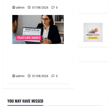
Say
the Same
admin
07/08/2026
0
FEATURE NEWS
ఐటీఆర్‌లో తప్పులున్నాయా?..
ఇంకా అవకాశం ఉంది..! Errors
in Your ITR? There’s Still
Time to Fix Them!
admin
07/08/2026
0
YOU MAY HAVE MISSED