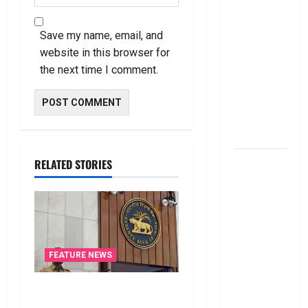
From 1st
June 2024
Save my name, email, and
జూన్ 1
website in this browser for
నుంచి
the next time I comment.
అమ‌లు
కానున్న కొత్త
నిబంధ‌న‌లు
ఇవే
మేజిక్ ఆఫ్
RELATED STORIES
థింకింగ్ బిగ్
బుక్ స‌మ‌రీ
తెలుగు the
magic of
thinking big
FEATURE NEWS
book
summery
రికవరీ ఏజెంట్లపై ఆర్‌బీఐ
telugu
కొరడా..! జనవరి 1 నుంచి కొత్త