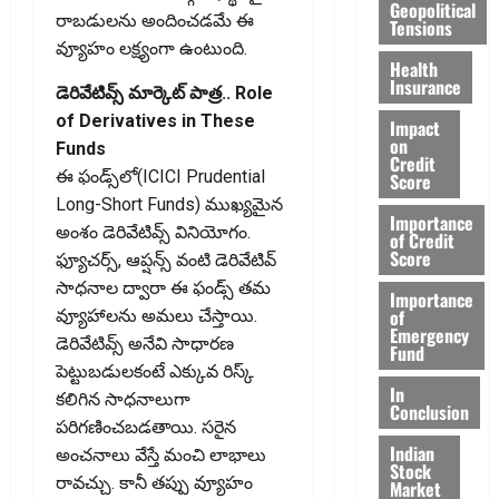
Geopolitical
రాబడులను అందించడమే ఈ
Tensions
వ్యూహం లక్ష్యంగా ఉంటుంది.
Health
Insurance
డెరివేటివ్స్‌ మార్కెట్‌ పాత్ర.. Role
of Derivatives in These
Impact
on
Funds
Credit
ఈ ఫండ్స్‌లో(ICICI Prudential
Score
Long-Short Funds) ముఖ్యమైన
Importance
అంశం డెరివేటివ్స్‌ వినియోగం.
of Credit
Score
ఫ్యూచర్స్‌, ఆప్షన్స్‌ వంటి డెరివేటివ్‌
సాధనాల ద్వారా ఈ ఫండ్స్‌ తమ
Importance
of
వ్యూహాలను అమలు చేస్తాయి.
Emergency
డెరివేటివ్స్‌ అనేవి సాధారణ
Fund
పెట్టుబడులకంటే ఎక్కువ రిస్క్‌
In
కలిగిన సాధనాలుగా
Conclusion
పరిగణించబడతాయి. సరైన
Indian
అంచనాలు వేస్తే మంచి లాభాలు
Stock
రావచ్చు. కానీ తప్పు వ్యూహం
Market