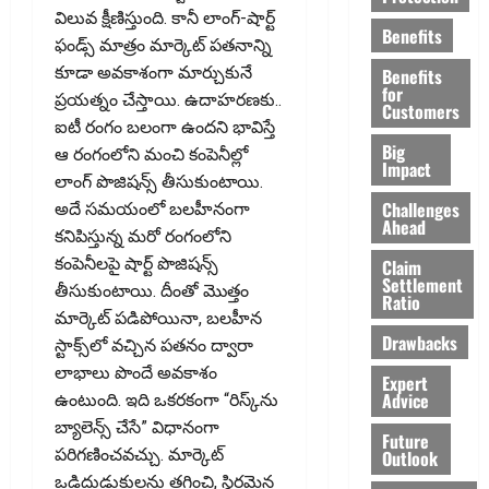
విలువ క్షీణిస్తుంది. కానీ లాంగ్-షార్ట్‌
Benefits
ఫండ్స్‌ మాత్రం మార్కెట్‌ పతనాన్ని
కూడా అవకాశంగా మార్చుకునే
Benefits
for
ప్రయత్నం చేస్తాయి. ఉదాహరణకు..
Customers
ఐటీ రంగం బలంగా ఉందని భావిస్తే
Big
ఆ రంగంలోని మంచి కంపెనీల్లో
Impact
లాంగ్‌ పొజిషన్స్‌ తీసుకుంటాయి.
Challenges
అదే సమయంలో బలహీనంగా
Ahead
కనిపిస్తున్న మరో రంగంలోని
కంపెనీలపై షార్ట్‌ పొజిషన్స్‌
Claim
Settlement
తీసుకుంటాయి. దీంతో మొత్తం
Ratio
మార్కెట్‌ పడిపోయినా, బలహీన
Drawbacks
స్టాక్స్‌లో వచ్చిన పతనం ద్వారా
లాభాలు పొందే అవకాశం
Expert
Advice
ఉంటుంది. ఇది ఒకరకంగా “రిస్క్‌ను
బ్యాలెన్స్‌ చేసే” విధానంగా
Future
పరిగణించవచ్చు. మార్కెట్‌
Outlook
ఒడిదుడుకులను తగ్గించి, స్థిరమైన