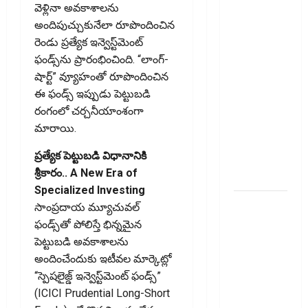
చెల్లించొచ్చు..!
వెళ్లినా అవకాశాలను
కొత్త
అందిపుచ్చుకునేలా రూపొందించిన
నిబంధనలు
రెండు ప్రత్యేక ఇన్వెస్ట్‌మెంట్‌
ఇవే!! Pay
ఫండ్స్‌ను ప్రారంభించింది. “లాంగ్-
Income Tax
షార్ట్” వ్యూహంతో రూపొందించిన
with Your
ఈ ఫండ్స్‌ ఇప్పుడు పెట్టుబడి
Credit
రంగంలో చర్చనీయాంశంగా
Card!
మారాయి.
Here’s What
ప్రత్యేక పెట్టుబడి విధానానికి
the New
శ్రీకారం.. A New Era of
Rules Say
Specialized Investing
చిన్న
సాంప్రదాయ మ్యూచువల్‌
మదుపర్లకు
ఫండ్స్‌తో పోలిస్తే భిన్నమైన
బిగ్ రిలీఫ్:
పెట్టుబడి అవకాశాలను
రీట్‌, ఇన్విట్
అందించేందుకు ఇటీవల మార్కెట్లో
పన్ను
“స్పెషలైజ్డ్ ఇన్వెస్ట్‌మెంట్ ఫండ్స్‌”
మార్పులు
(ICICI Prudential Long-Short
ఇవే!