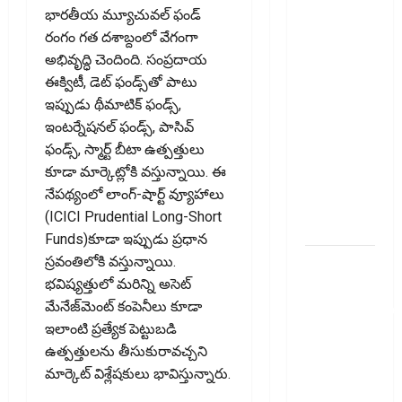
Mutual
భారతీయ మ్యూచువల్‌ ఫండ్‌
Fund SIP లో
రంగం గత దశాబ్దంలో వేగంగా
ఏది అధిక
అభివృద్ధి చెందింది. సంప్రదాయ
లాభ‌దాయకం
ఈక్విటీ, డెట్‌ ఫండ్స్‌తో పాటు
Chit Funds
ఇప్పుడు థీమాటిక్‌ ఫండ్స్‌,
vs Mutual
ఇంటర్నేషనల్‌ ఫండ్స్‌, పాసివ్‌
Fund SIP..
ఫండ్స్‌, స్మార్ట్‌ బీటా ఉత్పత్తులు
Which is
కూడా మార్కెట్లోకి వస్తున్నాయి. ఈ
the Better
నేపథ్యంలో లాంగ్-షార్ట్‌ వ్యూహాలు
Investment
(ICICI Prudential Long-Short
Option
Funds)కూడా ఇప్పుడు ప్రధాన
పర్సనల్
స్రవంతిలోకి వస్తున్నాయి.
లోన్
భవిష్యత్తులో మరిన్ని అసెట్‌
తీసుకోవాల‌నుకుం
మేనేజ్‌మెంట్‌ కంపెనీలు కూడా
అయితే ఈ
ఇలాంటి ప్రత్యేక పెట్టుబడి
విషయాలు
ఉత్పత్తులను తీసుకురావచ్చని
తెలుసుకోండి!
మార్కెట్‌ విశ్లేషకులు భావిస్తున్నారు.
Thinking of