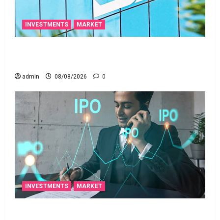
INVESTMENTS
MARKET
స్టాక్‌ ఎక్స్ఛేంజీలు, క్లియరింగ్‌ కార్పొరేషన్లకు విడివిడిగా సెబీ
కొత్త నిబంధనలు
admin
08/08/2026
0
INVESTMENTS
MARKET
టెక్నోక్రాఫ్ట్ వెంచర్స్ ఐపీఓ: షార్ట్ టర్మ్ ఇన్‌వెస్టర్లు అప్లై