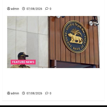
చేయవచ్చా?
admin
07/08/2026
0
FEATURE NEWS
రికవరీ ఏజెంట్లపై ఆర్‌బీఐ కొరడా..! జనవరి 1 నుంచి కొత్త
నిబంధనలు అమలు.. RBI Cracks Down on Recovery
Agents.. New Rules from January 1
admin
07/08/2026
0