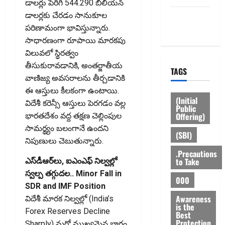
డాలర్లు పెరిగి 544.290 బిలియన్‌
డాలర్లకు చేరడం సానుకూల
Privacy
పరిణామంగా భావిస్తున్నారు.
Policy
సాధారణంగా రూపాయి మారకపు
విలువలో స్థిరత్వం
తీసుకురావడానికి, అంతర్జాతీయ
TAGS
వాణిజ్య అవసరాలను తీర్చడానికి
ఈ ఆస్తులు కీలకంగా ఉంటాయి.
(Initial
విదేశీ కరెన్సీ ఆస్తులు పెరగడం వల్ల
Public
Offering)
భారతదేశం వద్ద తక్షణ చెల్లింపుల
సామర్థ్యం బలంగానే ఉందని
(SBI)
నిపుణులు చెబుతున్నారు.
.Precautions
to Take
ఎస్‌డీఆర్‌లు, ఐఎంఎఫ్‌ నిల్వల్లో
స్వల్ప తగ్గుదల.. Minor Fall in
000
SDR and IMF Position
Awareness
విదేశీ మారక నిల్వల్లో (India’s
is the
Forex Reserves Decline
Best
Protection
Sharply) మరో ముఖ్యమైన భాగం