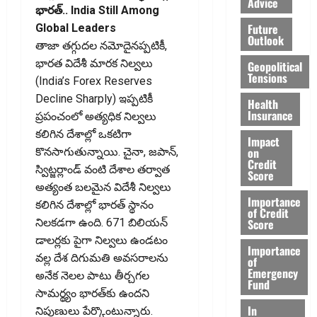
Advice
భారత్‌.. India Still Among
Future
Global Leaders
Outlook
తాజా తగ్గుదల నమోదైనప్పటికీ,
భారత విదేశీ మారక నిల్వలు
Geopolitical
Tensions
(India’s Forex Reserves
Decline Sharply) ఇప్పటికీ
Health
Insurance
ప్రపంచంలో అత్యధిక నిల్వలు
కలిగిన దేశాల్లో ఒకటిగా
Impact
on
కొనసాగుతున్నాయి. చైనా, జపాన్‌,
Credit
స్విట్జర్లాండ్‌ వంటి దేశాల తర్వాత
Score
అత్యంత బలమైన విదేశీ నిల్వలు
Importance
కలిగిన దేశాల్లో భారత్‌ స్థానం
of Credit
Score
నిలకడగా ఉంది. 671 బిలియన్‌
డాలర్లకు పైగా నిల్వలు ఉండటం
Importance
వల్ల దేశ దిగుమతి అవసరాలను
of
Emergency
అనేక నెలల పాటు తీర్చగల
Fund
సామర్థ్యం భారత్‌కు ఉందని
In
నిపుణులు పేర్కొంటున్నారు.