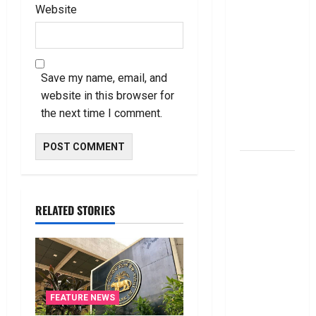
Website
తెలుసుకోండి!
Thinking of
Taking a
Personal
Save my name, email, and
Loan..
website in this browser for
Here’s What
the next time I comment.
You Should
Know
New
Changes
Effective
RELATED STORIES
From 1st
June 2024
జూన్ 1
నుంచి
అమ‌లు
FEATURE NEWS
కానున్న కొత్త