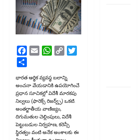
మీ
పెట్టుబ‌డికి
సుర‌క్షిత
మార్గాల‌ను
వెతుకుతున్నారా?
Facebook
Email
WhatsApp
Copy
Twitter
ఈటీఎఫ్‌లు,
మ్యూచువల్
Link
Share
ఫండ్ల‌లో ఏవి
సరైనవి
భారత ఆర్థిక వ్యవస్థ బలాన్ని
అంటే?
అంచనా వేయడానికి ఉపయోగించే
ఎల్‌ఐసీ షేర్ల
ప్రధాన సూచికల్లో విదేశీ మారకపు
భారీ పతనం:
నిల్వలు (ఫారెక్స్‌ రిజర్వ్స్‌) ఒకటి.
డిస్కౌంట్
అంతర్జాతీయ వాణిజ్యం,
ఆఫర్ ఫర్
దిగుమతుల చెల్లింపులు, విదేశీ
సేల్ (OFS)
పెట్టుబడుల నిర్వహణ, కరెన్సీ
ప్రభావంతో
స్థిరత్వం వంటి అనేక అంశాలకు ఈ