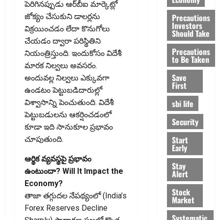
పెరిగినప్పుడు ఆర్‌బీఐ మార్కెట్లో
Precautions
జోక్యం చేసుకుని డాలర్లను
Investors
విక్రయించడం లేదా కొనుగోలు
Should Take
చేయడం ద్వారా పరిస్థితిని
Precautions
నియంత్రిస్తుంది. ఇందుకోసం విదేశీ
to Be Taken
మారక నిల్వలు అవసరం.
Save
అందువల్ల నిల్వలు ఎక్కువగా
First
ఉండటం పెట్టుబడిదారుల్లో
sbi life
విశ్వాసాన్ని పెంచుతుంది. విదేశీ
పెట్టుబడులను ఆకర్షించడంలో
Security
కూడా ఇది సానుకూల ప్రభావం
Start
చూపుతుంది.
Early
ఆర్థిక వ్యవస్థపై ప్రభావం
Stay
ఉంటుందా? Will It Impact the
Alert
Economy?
Stock
తాజా తగ్గుదల నేపథ్యంలో (India’s
Market
Forex Reserves Decline
Systematic