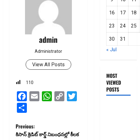
16
17
18
23
24
25
admin
30
31
« Jul
Administrator
View All Posts
MOST
VIEWED
110
POSTS
Facebook
Email
WhatsApp
Copy
Twitter
Link
జీరో టు వ‌న్
Share
బుక్ స‌మ‌రీ
తెలుగు
P
Previous:
ZERO TO
కిసాన్‌ క్రెడిట్‌ కార్డ్‌ నిబంధనల్లో కీలక
ONE book