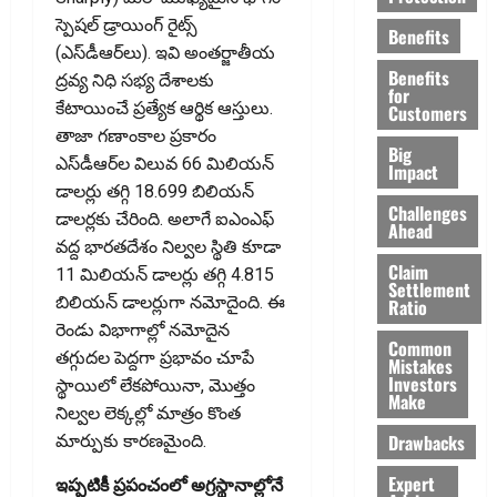
స్పెషల్‌ డ్రాయింగ్‌ రైట్స్‌
Benefits
(ఎస్‌డీఆర్‌లు). ఇవి అంతర్జాతీయ
Benefits
ద్రవ్య నిధి సభ్య దేశాలకు
for
కేటాయించే ప్రత్యేక ఆర్థిక ఆస్తులు.
Customers
తాజా గణాంకాల ప్రకారం
Big
ఎస్‌డీఆర్‌ల విలువ 66 మిలియన్‌
Impact
డాలర్లు తగ్గి 18.699 బిలియన్‌
Challenges
డాలర్లకు చేరింది. అలాగే ఐఎంఎఫ్‌
Ahead
వద్ద భారతదేశం నిల్వల స్థితి కూడా
Claim
11 మిలియన్‌ డాలర్లు తగ్గి 4.815
Settlement
బిలియన్‌ డాలర్లుగా నమోదైంది. ఈ
Ratio
రెండు విభాగాల్లో నమోదైన
Common
తగ్గుదల పెద్దగా ప్రభావం చూపే
Mistakes
Investors
స్థాయిలో లేకపోయినా, మొత్తం
Make
నిల్వల లెక్కల్లో మాత్రం కొంత
Drawbacks
మార్పుకు కారణమైంది.
Expert
ఇప్పటికీ ప్రపంచంలో అగ్రస్థానాల్లోనే