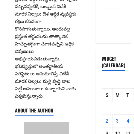
Disclaimer
వచ్చినప్పటికీ, బలమైన విదేశీ
HOME
మారక నిల్వలు దేశ ఆర్థిక వ్యవస్థకు
రక్షణ కవచంగా
Privacy
కొనసాగుతున్నాయి. అందువల్ల
Policy
ప్రస్తుత తగ్గుదలను తాత్కాలిక
హెచ్చుతగ్గుగా చూడవచ్చని ఆర్థిక
నిపుణులు
WIDGET
అభిప్రాయపడుతున్నారు.
(CALENDAR)
భవిష్యత్తులో అంతర్జాతీయ
పరిస్థితులు అనుకూలిస్తే, విదేశీ
మారక నిల్వలు మళ్లీ వృద్ధి బాట
పట్టే అవకాశాలు ఉన్నాయని వారు
S
M
T
విశ్వసిస్తున్నారు.
ABOUT THE AUTHOR
2
3
4
9
10
11