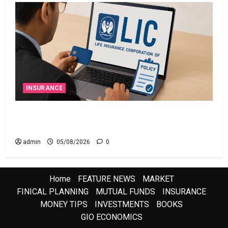
INSURANCE
ఎల్‌ఐసీ షేర్ల భారీ పతనం: డిస్కౌంట్ ఆఫర్ ఫర్ సేల్
(OFS) ప్రభావంతో క్రాష్ అయిన స్టాక్
admin
05/08/2026
0
Home
FEATURE NEWS
MARKET
FINICAL PLANNING
MUTUAL FUNDS
INSURANCE
MONEY TIPS
INVESTMENTS
BOOKS
GIO ECONOMICS