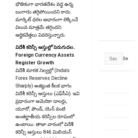
భౌతికంగా భారతదేశం వద్ద ఉన్న
Could
బంగారం తగ్గిపోయిందని కాదు.
Empty Your
మార్కెట్‌ ధరల ఆధారంగా లెక్కించే
Bank
విలువ మాత్రమే తగ్గిందని
Account
ఆర్థికవేత్తలు వివరిస్తున్నారు.
విదేశీ కరెన్సీ ఆస్తుల్లో పెరుగుదల..
Foreign Currency Assets
Search
Register Growth
for:
విదేశీ మారక నిల్వల్లో (India’s
Forex Reserves Decline
Sharply) అత్యంత కీలక భాగం
ABOUT US
విదేశీ కరెన్సీ ఆస్తులు (ఎఫ్‌సీఏ). ఇవి
Contact Us
ప్రధానంగా అమెరికా డాలర్లు,
యూరో, పౌండ్‌, యెన్‌ వంటి
dhanammoolam.
అంతర్జాతీయ కరెన్సీల రూపంలో
Disclaimer
ఉంటాయి. తాజా వారంలో విదేశీ
కరెన్సీ ఆస్తులు 846 మిలియన్‌
HOME