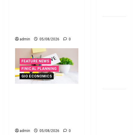
నిబంధ‌న‌లు
నాలుగోసారీ.. వడ్డీరేట్లను
ఇవే
మార్చని ఆర్‌బీఐ.. RBI Holds
Interest Rates Steady for
మేజిక్ ఆఫ్
the Fourth Consecutive Time
థింకింగ్ బిగ్
బుక్ స‌మ‌రీ
admin
05/08/2026
0
తెలుగు the
magic of
thinking big
FEATURE NEWS
book
FINICAL PLANNING
summery
GIO ECONOMICS
telugu
ఇంటి పొదుపు పెరుగుతోంది..
RBI రేటు
ఆర్థిక భద్రతకు కొత్త బలం..
తగ్గించినప్పటికీ
Household Savings Rise..
మీ EMI
Strengthening Financial
అలాగే
Security
ఉందా..
admin
05/08/2026
0
Even After