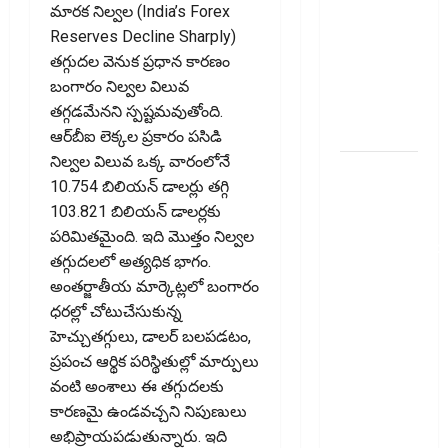
Fresh
మారక నిల్వల (India’s Forex
Concerns
Reserves Decline Sharply)
Over E20
తగ్గుదల వెనుక ప్రధాన కారణం
Fuel.. Is
బంగారం నిల్వల విలువ
Your Engine
తగ్గడమేనని స్పష్టమవుతోంది.
at Risk?
ఆర్‌బీఐ లెక్కల ప్రకారం పసిడి
నిల్వల విలువ ఒక్క వారంలోనే
వాట్సప్‌లో
10.754 బిలియన్‌ డాలర్లు తగ్గి
ఆదాయపు
103.821 బిలియన్‌ డాలర్లకు
పన్ను
పరిమితమైంది. ఇది మొత్తం నిల్వల
నోటీసులొచ్చాయా
తగ్గుదలలో అత్యధిక భాగం.
ఒక్క క్లిక్‌తో
అంతర్జాతీయ మార్కెట్లలో బంగారం
ఖాతా ఖాళీ
ధరల్లో చోటుచేసుకున్న
అయ్యే
హెచ్చుతగ్గులు, డాలర్‌ బలపడటం,
ప్రమాదం..
ప్రపంచ ఆర్థిక పరిస్థితుల్లో మార్పులు
Income Tax
వంటి అంశాలు ఈ తగ్గుదలకు
Notice on
కారణమై ఉండవచ్చని నిపుణులు
WhatsApp?
అభిప్రాయపడుతున్నారు. ఇది
One Click