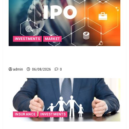
INVESTMENTS
MARKET
ఐపీఓ అప్‌డేట్స్: తొలి రోజే దూసుకెళ్లిన ఆర్‌డీ ఇండస్ట్రీస్..
మోల్బియో డయాగ్నస్టిక్స్ ప్రైస్ బ్యాండ్ ఖరారు!
admin
06/08/2026
0
INSURANCE
INVESTMENTS