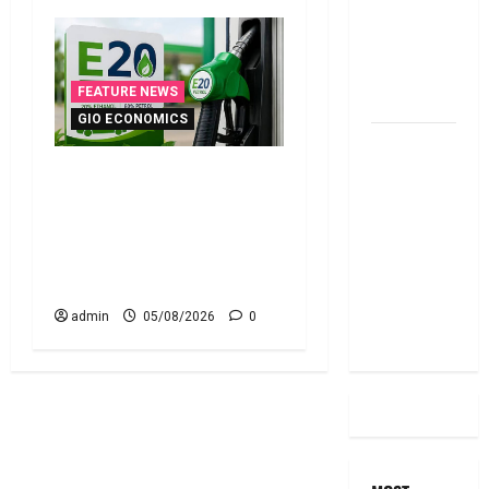
RBI Rate
Cut, Is Your
EMI Still
FEATURE NEWS
the Same
GIO ECONOMICS
దీపావళి
2025: టాప్
ఇ20 ఇంధనంపై కొత్త
15 స్టాక్
సందేహాలు.. ఇంజిన్‌కు
ఐడియాస్ ..
ముప్పేనా? Fresh Concerns
Diwali
Over E20 Fuel.. Is Your
2025: Top
Engine at Risk?
15 Stock
admin
05/08/2026
0
Ideas