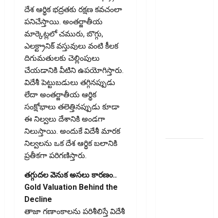
పొదుపు
దేశ ఆర్థిక భద్రతకు రక్షణ కవచంలా
పెరుగుతోంది..
పనిచేస్తాయి. అంతర్జాతీయ
ఆర్థిక
మార్కెట్లలో చమురు, బొగ్గు,
భద్రతకు కొత్త
ఎలక్ట్రానిక్‌ వస్తువులు వంటి కీలక
బలం..
దిగుమతులకు చెల్లింపులు
Household
చేయడానికి వీటిని ఉపయోగిస్తారు.
Savings
విదేశీ పెట్టుబడులు తగ్గినప్పుడు
Rise..
లేదా అంతర్జాతీయ ఆర్థిక
Strengthening
సంక్షోభాలు తలెత్తినప్పుడు కూడా
Financial
ఈ నిల్వలు దేశానికి అండగా
Security
నిలుస్తాయి. అందుకే విదేశీ మారక
నిల్వలను ఒక దేశ ఆర్థిక బలానికి
ఇ20
ప్రతీకగా పరిగణిస్తారు.
ఇంధనంపై
కొత్త
తగ్గుదల వెనుక అసలు కారణం..
సందేహాలు..
Gold Valuation Behind the
ఇంజిన్‌కు
Decline
ముప్పేనా?
తాజా గణాంకాలను పరిశీలిస్తే విదేశీ