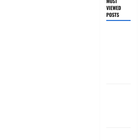
MOST
VIEWED
POSTS
జీరో టు వ‌న్
బుక్ స‌మ‌రీ
తెలుగు
ZERO TO
ONE book
summery
telugu
బ్యాంకుల్లో
మోసపోవ‌ద్దు..
జాగ్ర‌త్త‌ Be
careful in
Banks
బ్యాంకు