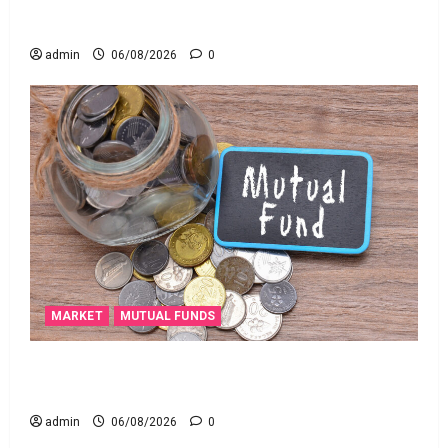
అత్యుత్తమ జీవిత బీమా పాలసీ కోసం చూస్తున్నారా?
అయితే ఇవి తెలుసుకోండి
admin
06/08/2026
0
MARKET
MUTUAL FUNDS
మీ పెట్టుబ‌డికి సుర‌క్షిత మార్గాల‌ను వెతుకుతున్నారా?
ఈటీఎఫ్‌లు, మ్యూచువల్ ఫండ్ల‌లో ఏవి సరైనవి అంటే?
admin
06/08/2026
0