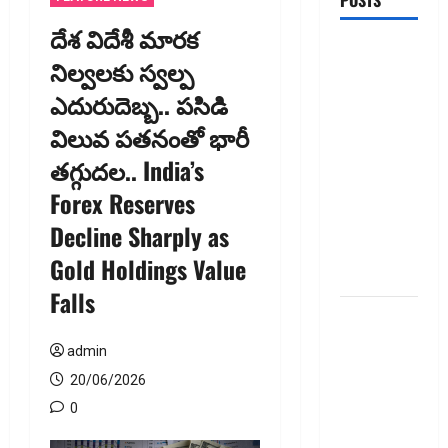
POSTS
దేశ విదేశీ మారక
ఐపీఓ
నిల్వలకు స్వల్ప
అప్‌డేట్స్:
ఎదురుదెబ్బ.. పసిడి
తొలి రోజే
దూసుకెళ్లిన
విలువ పతనంతో భారీ
ఆర్‌డీ
తగ్గుదల.. India’s
ఇండస్ట్రీస్..
Forex Reserves
మోల్బియో
డయాగ్నస్టిక్స్
Decline Sharply as
ప్రైస్ బ్యాండ్
Gold Holdings Value
ఖరారు!
Falls
అత్యుత్తమ
జీవిత బీమా
admin
పాలసీ కోసం
20/06/2026
చూస్తున్నారా?
0
అయితే ఇవి
తెలుసుకోండి