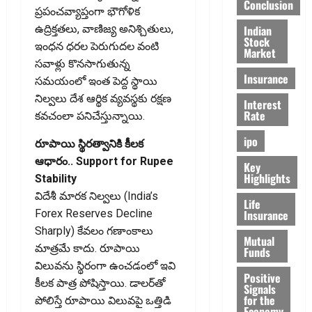
Conclusion
ప్రపంచవ్యాప్తంగా భౌగోళిక
Indian
ఉద్రిక్తతలు, వాణిజ్య అనిశ్చితులు,
Stock
ఇంధన ధరల పెరుగుదల వంటి
Market
సవాళ్లు కొనసాగుతున్న
Insurance
సమయంలో ఇంత పెద్ద స్థాయి
నిల్వలు దేశ ఆర్థిక వ్యవస్థకు రక్షణ
Interest
Rate
కవచంలా పనిచేస్తున్నాయి.
ipo
రూపాయి స్థిరత్వానికి కీలక
ఆధారం.. Support for Rupee
Key
Highlights
Stability
విదేశీ మారక నిల్వలు (India’s
Life
Insurance
Forex Reserves Decline
Sharply) కేవలం గణాంకాలు
Mutual
మాత్రమే కాదు. రూపాయి
Funds
విలువను స్థిరంగా ఉంచడంలో ఇవి
Positive
కీలక పాత్ర పోషిస్తాయి. డాలర్‌తో
Signals
for the
పోలిస్తే రూపాయి విలువపై ఒత్తిడి
Economy