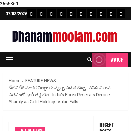
2666361
Skip
FEATURE NEWS
FINICAL PLANNING
MARKET
INVESTMENTS
NEWS
INSURANCE
MUTUAL FUND
MONEY TIP
BOOKS
Unca
07/08/2026
to
content
WATCH
Primary
Menu
Home
FEATURE NEWS
దేశ విదేశీ మారక నిల్వలకు స్వల్ప ఎదురుదెబ్బ.. పసిడి విలువ
పతనంతో భారీ తగ్గుదల.. India’s Forex Reserves Decline
Sharply as Gold Holdings Value Falls
RECENT
FEATURE NEWS