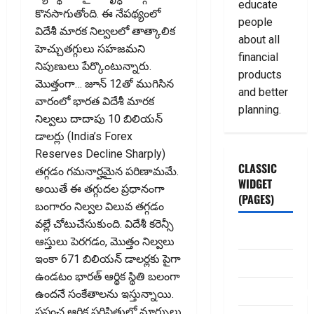
educate
కొనసాగుతోంది. ఈ నేపథ్యంలో
people
విదేశీ మారక నిల్వలలో తాత్కాలిక
about all
హెచ్చుతగ్గులు సహజమని
financial
నిపుణులు పేర్కొంటున్నారు.
products
మొత్తంగా… జూన్‌ 12తో ముగిసిన
and better
వారంలో భారత విదేశీ మారక
planning.
నిల్వలు దాదాపు 10 బిలియన్‌
డాలర్లు (India’s Forex
Reserves Decline Sharply)
CLASSIC
తగ్గడం గమనార్హమైన పరిణామమే.
WIDGET
అయితే ఈ తగ్గుదల ప్రధానంగా
(PAGES)
బంగారం నిల్వల విలువ తగ్గడం
వల్లే చోటుచేసుకుంది. విదేశీ కరెన్సీ
ABOUT US
ఆస్తులు పెరగడం, మొత్తం నిల్వలు
ఇంకా 671 బిలియన్‌ డాలర్లకు పైగా
Contact Us
ఉండటం భారత్‌ ఆర్థిక స్థితి బలంగా
dhanammoolam.
ఉందనే సంకేతాలను ఇస్తున్నాయి.
ప్రపంచ ఆర్థిక పరిస్థితుల్లో మార్పులు