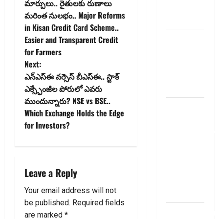
o
మార్పులు.. రైతులకు రుణాలు
summery
మరింత సులభం.. Major Reforms
s
telugu
in Kisan Credit Card Scheme..
t
బ్యాంకుల్లో
Easier and Transparent Credit
మోసపోవ‌ద్దు..
for Farmers
n
జాగ్ర‌త్త‌ Be
Next:
careful in
ఎన్‌ఎస్‌ఈ వర్సెస్‌ బీఎస్‌ఈ.. స్టాక్‌
a
Banks
ఎక్స్ఛేంజీల పోరులో ఎవరు
v
ముందున్నారు? NSE vs BSE..
బ్యాంకు
Which Exchange Holds the Edge
అకౌంట్‌లో
i
for Investors?
డ‌బ్బులేస్తున్నారా
g
deposit and
withdraw
a
limit in
Leave a Reply
bank
t
Your email address will not
account
i
be published.
Required fields
dhanammoolam.
are marked
*