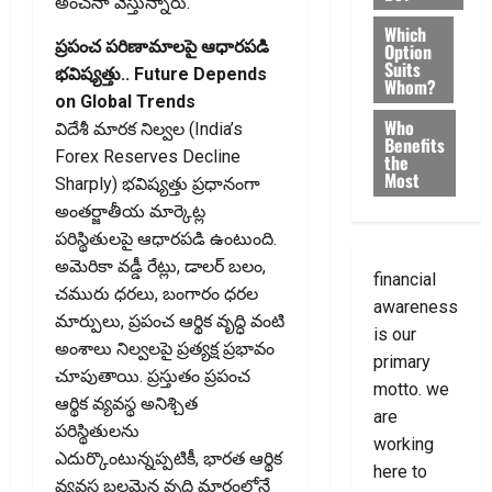
అంచనా వేస్తున్నారు.
Which
ప్రపంచ పరిణామాలపై ఆధారపడి
Option
Suits
భవిష్యత్తు.. Future Depends
Whom?
on Global Trends
Who
విదేశీ మారక నిల్వల (India’s
Benefits
Forex Reserves Decline
the
Most
Sharply) భవిష్యత్తు ప్రధానంగా
అంతర్జాతీయ మార్కెట్ల
పరిస్థితులపై ఆధారపడి ఉంటుంది.
అమెరికా వడ్డీ రేట్లు, డాలర్‌ బలం,
financial
చమురు ధరలు, బంగారం ధరల
awareness
మార్పులు, ప్రపంచ ఆర్థిక వృద్ధి వంటి
is our
అంశాలు నిల్వలపై ప్రత్యక్ష ప్రభావం
primary
చూపుతాయి. ప్రస్తుతం ప్రపంచ
motto. we
ఆర్థిక వ్యవస్థ అనిశ్చిత
are
పరిస్థితులను
working
ఎదుర్కొంటున్నప్పటికీ, భారత ఆర్థిక
here to
వ్యవస్థ బలమైన వృద్ధి మార్గంలోనే