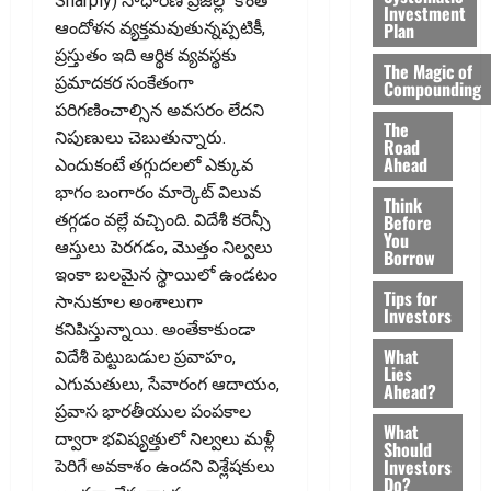
Sharply) సాధారణ ప్రజల్లో కొంత
Investment
Plan
ఆందోళన వ్యక్తమవుతున్నప్పటికీ,
ప్రస్తుతం ఇది ఆర్థిక వ్యవస్థకు
The Magic of
ప్రమాదకర సంకేతంగా
Compounding
పరిగణించాల్సిన అవసరం లేదని
The
నిపుణులు చెబుతున్నారు.
Road
Ahead
ఎందుకంటే తగ్గుదలలో ఎక్కువ
భాగం బంగారం మార్కెట్‌ విలువ
Think
Before
తగ్గడం వల్లే వచ్చింది. విదేశీ కరెన్సీ
You
ఆస్తులు పెరగడం, మొత్తం నిల్వలు
Borrow
ఇంకా బలమైన స్థాయిలో ఉండటం
Tips for
సానుకూల అంశాలుగా
Investors
కనిపిస్తున్నాయి. అంతేకాకుండా
What
విదేశీ పెట్టుబడుల ప్రవాహం,
Lies
ఎగుమతులు, సేవారంగ ఆదాయం,
Ahead?
ప్రవాస భారతీయుల పంపకాల
What
ద్వారా భవిష్యత్తులో నిల్వలు మళ్లీ
Should
Investors
పెరిగే అవకాశం ఉందని విశ్లేషకులు
Do?