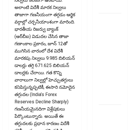
క్రాష్ అయిన
నిల్వలు కీలకంగా ఉంటాయి.
స్టాక్
అలాంటి విదేశీ మారక నిల్వలు
తాజాగా గణనీయంగా తగ్గడం ఆర్థిక
మీ
వర్గాల్లో చర్చనీయాంశంగా మారింది.
వెహిక‌ల్‌కు
భారతీయ రిజర్వు బ్యాంక్‌
థర్డ్ పార్టీ
(ఆర్‌బీఐ) విడుదల చేసిన తాజా
ఇన్సూరెన్స్
గణాంకాల ప్రకారం, జూన్‌ 12తో
లేకపోతే
ముగిసిన వారంలో దేశ విదేశీ
పెట్రోల్
మారకపు నిల్వలు 9.985 బిలియన్‌
బంకులో ‘నో
డాలర్లు తగ్గి 671.625 బిలియన్‌
ఫ్యూయల్’!:
డాలర్లకు చేరాయి. గత కొన్ని
కేంద్రానికి
వారాలుగా నిల్వల్లో హెచ్చుతగ్గులు
సుప్రీం కోర్టు
కనిపిస్తున్నప్పటికీ, ఈసారి నమోదైన
చారిత్రాత్మక
తగ్గుదల (India’s Forex
ఆదేశాలు
Reserves Decline Sharply)
గణనీయమైనదిగా విశ్లేషకులు
ఆదిత్య బిర్లా
పేర్కొంటున్నారు. అయితే ఈ
‘యాక్టివ్
తగ్గుదలకు ప్రధాన కారణం విదేశీ
యువ’: