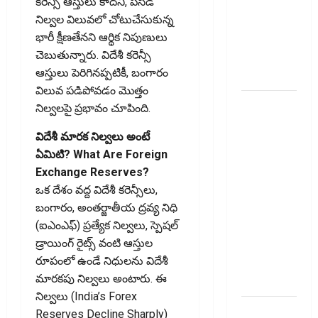
కరెన్సీ ఆస్తులు కాదని, పసిడి
ఆరోగ్యకరమైన
నిల్వల విలువలో చోటుచేసుకున్న
జీవనశైలితో
భారీ క్షీణతేనని ఆర్థిక నిపుణులు
100%
చెబుతున్నారు. విదేశీ కరెన్సీ
ప్రీమియం
ఆస్తులు పెరిగినప్పటికీ, బంగారం
వాపస్!
విలువ పడిపోవడం మొత్తం
నాలుగోసారీ..
నిల్వలపై ప్రభావం చూపింది.
వడ్డీరేట్లను
విదేశీ మారక నిల్వలు అంటే
మార్చని
ఏమిటి? What Are Foreign
ఆర్‌బీఐ..
Exchange Reserves?
RBI Holds
ఒక దేశం వద్ద విదేశీ కరెన్సీలు,
Interest
బంగారం, అంతర్జాతీయ ద్రవ్య నిధి
Rates
(ఐఎంఎఫ్‌) ప్రత్యేక నిల్వలు, స్పెషల్‌
Steady for
డ్రాయింగ్‌ రైట్స్‌ వంటి ఆస్తుల
the Fourth
రూపంలో ఉండే నిధులను విదేశీ
Consecutive
మారకపు నిల్వలు అంటారు. ఈ
Time
నిల్వలు (India’s Forex
ఇంటి
Reserves Decline Sharply)