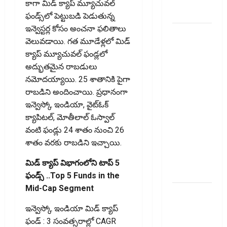
క్రాష్ అయిన
కాగా మిడ్ క్యాప్ మ్యూచువల్
స్టాక్
ఫండ్స్‌లో పెట్టుబడి పెడుతున్న
ఇన్వెస్టర్ల కోసం అంచనా ఫలితాలు
మీ
వెలువడాయి. గత మూడేళ్లలో మిడ్
వెహిక‌ల్‌కు
క్యాప్ మ్యూచువల్ ఫండ్లలో
థర్డ్ పార్టీ
అద్భుతమైన రాబడులు
ఇన్సూరెన్స్
నమోదయ్యాయి. 25 శాతానికి పైగా
లేకపోతే
రాబడిని అందించాయి. ప్ర‌ధానంగా
పెట్రోల్
ఇన్వెస్కో ఇండియా, వైట్‌ఓక్
బంకులో ‘నో
క్యాపిటల్, మోతీలాల్ ఓస్వాల్
ఫ్యూయల్’!:
వంటి ఫండ్లు 24 శాతం నుంచి 26
కేంద్రానికి
శాతం వరకు రాబడిని ఇచ్చాయి.
సుప్రీం కోర్టు
చారిత్రాత్మక
మిడ్ క్యాప్ విభాగంలోని టాప్ 5
ఆదేశాలు
ఫండ్స్ ..Top 5 Funds in the
Mid-Cap Segment
ఆదిత్య బిర్లా
‘యాక్టివ్
ఇన్వెస్కో ఇండియా మిడ్ క్యాప్
యువ’:
ఫండ్ : 3 సంవత్సరాల్లో CAGR