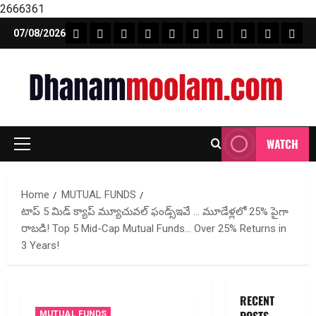
2666361
Skip
FEATURE NEWS
FINICAL PLANNING
MARKET
INVESTMENTS
NEWS
INSURANCE
MUTUAL FUND
MONEY TIP
BOOKS
Unca
07/08/2026
to
content
WATCH
Primary
Menu
Home
MUTUAL FUNDS
టాప్ 5 మిడ్ క్యాప్ మ్యూచువల్ ఫండ్స్ఇవే … మూడేళ్ల‌లో 25% పైగా
రాబడి! Top 5 Mid-Cap Mutual Funds… Over 25% Returns in
3 Years!
RECENT
MUTUAL FUNDS