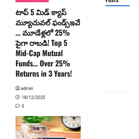
POSTS
టాప్ 5 మిడ్ క్యాప్
ఐపీఓ
మ్యూచువల్ ఫండ్స్ఇవే
అప్‌డేట్స్:
… మూడేళ్ల‌లో 25%
తొలి రోజే
దూసుకెళ్లిన
పైగా రాబడి! Top 5
ఆర్‌డీ
Mid-Cap Mutual
ఇండస్ట్రీస్..
Funds… Over 25%
మోల్బియో
డయాగ్నస్టిక్స్
Returns in 3 Years!
ప్రైస్ బ్యాండ్
ఖరారు!
admin
అత్యుత్తమ
18/12/2025
జీవిత బీమా
0
పాలసీ కోసం
చూస్తున్నారా?
అయితే ఇవి
తెలుసుకోండి