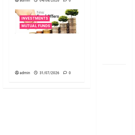
admin
04/08/2026
0
తెలుసుకోండి!
Thinking of
INVESTMENTS
Taking a
MUTUAL FUNDS
Personal
Loan..
బ్యాంకింగ్, సెన్సెక్స్
Here’s What
ఈటీఎఫ్‌లతో సురక్షితమైన
You Should
పెట్టుబడులు..మార్కెట్లోకి
Know
ఇన్వెస్కో కొత్త పాసివ్ ఫండ్స్ !
New
admin
31/07/2026
0
Changes
Effective
From 1st
June 2024
జూన్ 1
నుంచి
అమ‌లు
కానున్న కొత్త