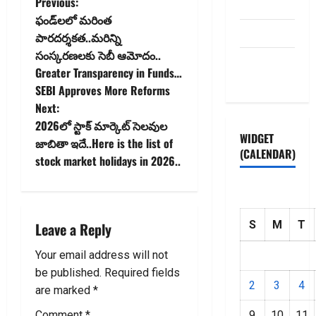
P
Previous:
Disclaimer
ఫండ్‌లలో మరింత
o
HOME
పారదర్శకత..మరిన్ని
సంస్కరణలకు సెబీ ఆమోదం..
s
Privacy
Greater Transparency in Funds…
Policy
t
SEBI Approves More Reforms
Next:
n
2026లో స్టాక్‌ మార్కెట్‌ సెలవుల
WIDGET
జాబితా ఇదే..Here is the list of
a
(CALENDAR)
stock market holidays in 2026..
v
i
S
M
T
Leave a Reply
g
Your email address will not
a
be published.
Required fields
2
3
4
are marked
*
t
Comment
*
9
10
11