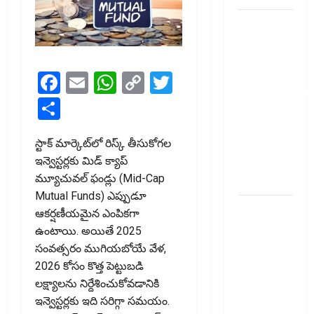
మీ
పెట్టుబ‌డికి
సుర‌క్షిత
మార్గాల‌ను
Facebook
Email
WhatsApp
Copy
Twitter
వెతుకుతున్నారా?
Link
Share
ఈటీఎఫ్‌లు,
మ్యూచువల్
స్టాక్ మార్కెట్‌లో రిస్క్ తీసుకోగల
ఫండ్ల‌లో ఏవి
ఇన్వెస్టర్లకు మిడ్ క్యాప్
సరైనవి
మ్యూచువల్ ఫండ్లు (Mid-Cap
అంటే?
Mutual Funds) ఎప్పుడూ
ఎల్‌ఐసీ షేర్ల
ఆకర్షణీయమైన ఎంపికగా
భారీ పతనం:
ఉంటాయి. అయితే 2025
డిస్కౌంట్
సంవత్సరం ముగియబోయే వేళ,
ఆఫర్ ఫర్
2026 కోసం కొత్త పెట్టుబడి
సేల్ (OFS)
లక్ష్యాలను నిర్దేశించుకోవడానికి
ప్రభావంతో
ఇన్వెస్టర్లకు ఇది సరిగ్గా సమయం.