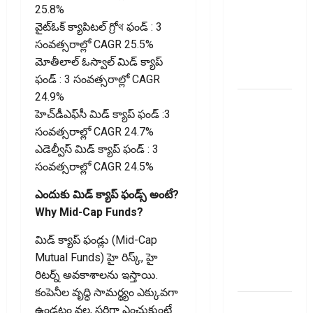
ఆరోగ్యకరమైన
25.8%
జీవనశైలితో
వైట్‌ఓక్ క్యాపిటల్ గ్రోথ ఫండ్ : 3
100%
సంవత్సరాల్లో CAGR 25.5%
ప్రీమియం
మోతీలాల్ ఓస్వాల్ మిడ్ క్యాప్
వాపస్!
ఫండ్ : 3 సంవత్సరాల్లో CAGR
24.9%
నాలుగోసారీ..
హెచ్‌డీఎఫ్‌సీ మిడ్ క్యాప్ ఫండ్ :3
వడ్డీరేట్లను
సంవత్సరాల్లో CAGR 24.7%
మార్చని
ఎడెల్వీస్ మిడ్ క్యాప్ ఫండ్ : 3
ఆర్‌బీఐ..
సంవత్సరాల్లో CAGR 24.5%
RBI Holds
Interest
ఎందుకు మిడ్ క్యాప్ ఫండ్స్ అంటే?
Rates
Why Mid-Cap Funds?
Steady for
మిడ్ క్యాప్ ఫండ్లు (Mid-Cap
the Fourth
Mutual Funds) హై రిస్క్, హై
Consecutive
రిటర్న్ అవకాశాలను ఇస్తాయి.
Time
కంపెనీల వృద్ధి సామర్థ్యం ఎక్కువగా
ఇంటి
ఉండటం వల్ల, సరిగ్గా ఎంచుకుంటే