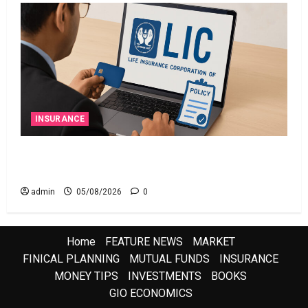
INSURANCE
ఎల్‌ఐసీ షేర్ల భారీ పతనం: డిస్కౌంట్ ఆఫర్ ఫర్ సేల్
(OFS) ప్రభావంతో క్రాష్ అయిన స్టాక్
admin
05/08/2026
0
Home
FEATURE NEWS
MARKET
FINICAL PLANNING
MUTUAL FUNDS
INSURANCE
MONEY TIPS
INVESTMENTS
BOOKS
GIO ECONOMICS