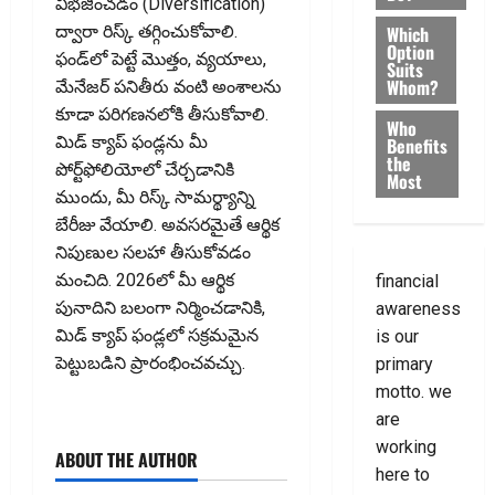
విభజించడం (Diversification)
Which
ద్వారా రిస్క్ తగ్గించుకోవాలి.
Option
ఫండ్‌లో పెట్టే మొత్తం, వ్యయాలు,
Suits
Whom?
మేనేజర్‌ పనితీరు వంటి అంశాలను
కూడా పరిగణనలోకి తీసుకోవాలి.
Who
మిడ్ క్యాప్ ఫండ్లను మీ
Benefits
the
పోర్ట్‌ఫోలియోలో చేర్చడానికి
Most
ముందు, మీ రిస్క్ సామర్థ్యాన్ని
బేరీజు వేయాలి. అవసరమైతే ఆర్థిక
నిపుణుల సలహా తీసుకోవడం
మంచిది. 2026లో మీ ఆర్థిక
financial
పునాదిని బలంగా నిర్మించడానికి,
awareness
మిడ్ క్యాప్ ఫండ్లలో సక్రమమైన
is our
పెట్టుబడిని ప్రారంభించవచ్చు.
primary
motto. we
are
working
ABOUT THE AUTHOR
here to