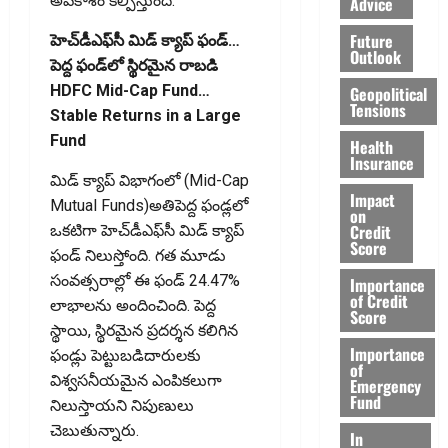
అవకాశం కల్పిస్తుంది.
Advice
Future
హెచ్‌డీఎఫ్‌సీ మిడ్ క్యాప్ ఫండ్…
Outlook
పెద్ద ఫండ్‌లో స్థిరమైన రాబడి
HDFC Mid-Cap Fund…
Geopolitical
Tensions
Stable Returns in a Large
Fund
Health
Insurance
మిడ్ క్యాప్ విభాగంలో (Mid-Cap
Impact
Mutual Funds)అతిపెద్ద ఫండ్లలో
on
Credit
ఒకటిగా హెచ్‌డీఎఫ్‌సీ మిడ్ క్యాప్
Score
ఫండ్ నిలుస్తోంది. గత మూడు
సంవత్సరాల్లో ఈ ఫండ్ 24.47%
Importance
of Credit
లాభాలను అందించింది. పెద్ద
Score
స్థాయి, స్థిరమైన ప్రదర్శన కలిగిన
Importance
ఫండ్లు పెట్టుబడిదారులకు
of
విశ్వసనీయమైన ఎంపికలుగా
Emergency
Fund
నిలుస్తాయ‌ని నిపుణులు
చెబుతున్నారు.
In