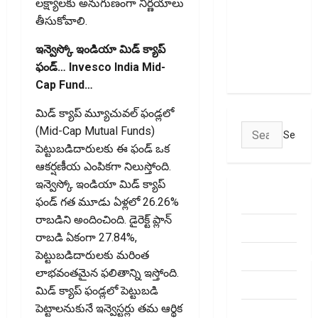
లక్ష్యాలకు అనుగుణంగా నిర్ణయాలు
Could
తీసుకోవాలి.
Empty Your
ఇన్వెస్కో ఇండియా మిడ్ క్యాప్
Bank
ఫండ్… Invesco India Mid-
Account
Cap Fund…
మిడ్ క్యాప్ మ్యూచువల్ ఫండ్లలో
Search
(Mid-Cap Mutual Funds)
for:
పెట్టుబడిదారులకు ఈ ఫండ్ ఒక
ఆకర్షణీయ ఎంపికగా నిలుస్తోంది.
ఇన్వెస్కో ఇండియా మిడ్ క్యాప్
ABOUT US
ఫండ్ గత మూడు ఏళ్లలో 26.26%
రాబడిని అందించింది. డైరెక్ట్ ప్లాన్
Contact Us
రాబడి ఏకంగా 27.84%,
dhanammoolam.
పెట్టుబడిదారులకు మరింత
లాభవంతమైన ఫలితాన్ని ఇస్తోంది.
Disclaimer
మిడ్ క్యాప్ ఫండ్లలో పెట్టుబడి
పెట్టాలనుకునే ఇన్వెస్టర్లు తమ ఆర్థిక
HOME