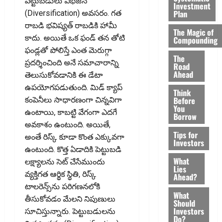
పెట్టుబడులు విభజన
Investment
Plan
(Diversification) అవసరం. గత
రాబడి భవిష్యత్ రాబడికి హామీ
The Magic of
కాదు. అయితే ఒక ఫండ్ తన తోటి
Compounding
ఫండ్లతో పోలిస్తే ఎంత మెరుగ్గా
The
ప్రదర్శించింది అనే సమాచారాన్ని
Road
Ahead
తెలుసుకోవడానికి ఈ డేటా
ఉపయోగపడుతుంది. మిడ్ క్యాప్
Think
Before
కంపెనీలు సాధారణంగా చిన్నవిగా
You
ఉంటాయి, కాబట్టి వేగంగా ఎదగే
Borrow
అవకాశం ఉంటుంది. అయితే,
Tips for
అంతే రిస్క్ కూడా కొంత ఎక్కువగా
Investors
ఉంటుంది. కొత్త ఏడాదికి పెట్టుబడి
What
లక్ష్యాలను సెట్ చేసేముందు
Lies
వ్యక్తిగత ఆర్థిక స్థితి, రిస్క్
Ahead?
టాలరెన్స్‌ను పరిగణనలోకి
What
తీసుకోవడం మేలని నిపుణులు
Should
Investors
సూచిస్తున్నారు. పెట్టుబడులను
Do?