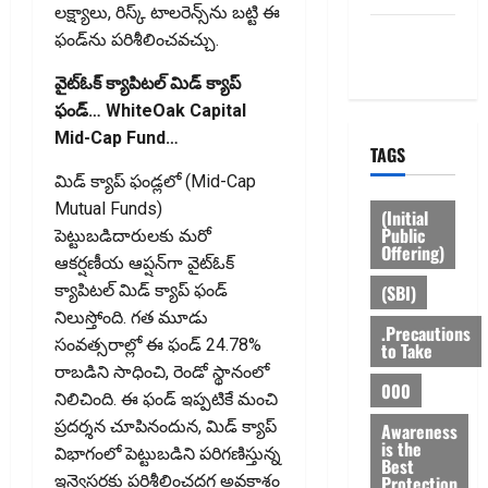
లక్ష్యాలు, రిస్క్ టాలరెన్స్‌ను బట్టి ఈ
Privacy
ఫండ్‌ను పరిశీలించవచ్చు.
Policy
వైట్‌ఓక్ క్యాపిటల్ మిడ్ క్యాప్
ఫండ్… WhiteOak Capital
Mid-Cap Fund…
TAGS
మిడ్ క్యాప్ ఫండ్లలో (Mid-Cap
Mutual Funds)
(Initial
Public
పెట్టుబడిదారులకు మరో
Offering)
ఆకర్షణీయ ఆప్షన్‌గా వైట్‌ఓక్
(SBI)
క్యాపిటల్ మిడ్ క్యాప్ ఫండ్
నిలుస్తోంది. గత మూడు
.Precautions
సంవత్సరాల్లో ఈ ఫండ్ 24.78%
to Take
రాబడిని సాధించి, రెండో స్థానంలో
000
నిలిచింది. ఈ ఫండ్ ఇప్పటికే మంచి
ప్రదర్శన చూపినందున, మిడ్ క్యాప్
Awareness
is the
విభాగంలో పెట్టుబడిని పరిగణిస్తున్న
Best
Protection
ఇన్వెస్టర్లకు పరిశీలించదగ్గ అవకాశం