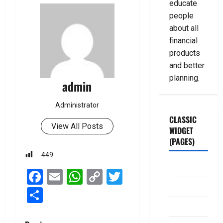
educate
people
about all
financial
products
and better
planning.
admin
Administrator
CLASSIC
View All Posts
WIDGET
(PAGES)
449
ABOUT US
Facebook
Email
WhatsApp
Copy
Twitter
Contact Us
Link
Share
dhanammoolam.