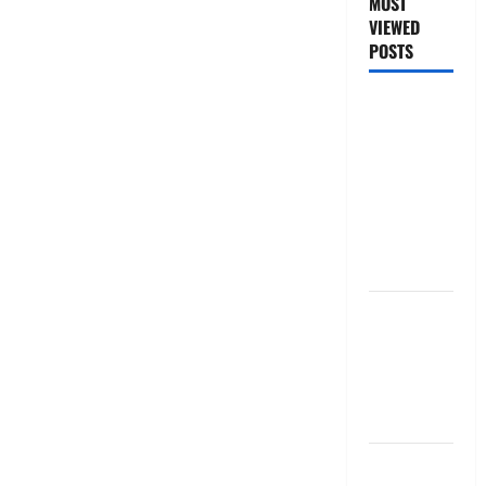
MOST
VIEWED
POSTS
జీరో టు వ‌న్
బుక్ స‌మ‌రీ
తెలుగు
ZERO TO
ONE book
summery
telugu
బ్యాంకుల్లో
మోసపోవ‌ద్దు..
జాగ్ర‌త్త‌ Be
careful in
Banks
బ్యాంకు