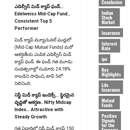
Conclusion
ఎడెల్వీస్ మిడ్ క్యాప్ ఫండ్…
Indian
Edelweiss Mid-Cap Fund…
Stock
Consistent Top 5
Market
Performer
Insurance
మిడ్ క్యాప్ మ్యూచువల్ ఫండ్లలో
Interest
(Mid-Cap Mutual Funds) మరో
Rate
ఆకర్షణీయ ఎంపిక ఎడెల్వీస్ మిడ్
ipo
క్యాప్ ఫండ్. ఈ ఫండ్ గత మూడు
Key
సంవత్సరాల్లో సుమారు 24.18%
Highlights
రాబడిని సాధించి, టాప్ 5లో
నిలిచింది.
Life
Insurance
నిఫ్టీ మిడ్ క్యాప్ ఇండెక్స్… స్థిరమైన
Mutual
వృద్ధితో ఆకర్షణ.. Nifty Midcap
Funds
Index… Attractive with
Positive
Steady Growth
Signals
for the
గత ఏడాదిలో నిఫ్టీ మిడ్ క్యాప్ 150
Economy