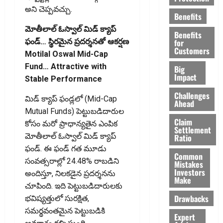
అని చెప్పవచ్చు.
Benefits
మోతీలాల్ ఓస్వాల్ మిడ్ క్యాప్
Benefits
for
ఫండ్… స్థిరమైన ప్రదర్శనతో ఆకర్షణ
Customers
Motilal Oswal Mid-Cap
Fund… Attractive with
Big
Impact
Stable Performance
Challenges
మిడ్ క్యాప్ ఫండ్లలో (Mid-Cap
Ahead
Mutual Funds) పెట్టుబడిదారుల
Claim
కోసం మరో ప్రాధాన్యతైన ఎంపిక
Settlement
మోతీలాల్ ఓస్వాల్ మిడ్ క్యాప్
Ratio
ఫండ్. ఈ ఫండ్ గత మూడు
Common
సంవత్సరాల్లో 24.48% రాబడిని
Mistakes
Investors
అందిస్తూ, నిలకడైన ప్రదర్శనను
Make
చూపింది. ఇది పెట్టుబడిదారులకు
Drawbacks
భవిష్యత్తులో సురక్షిత,
సమర్థవంతమైన పెట్టుబడికి
Expert