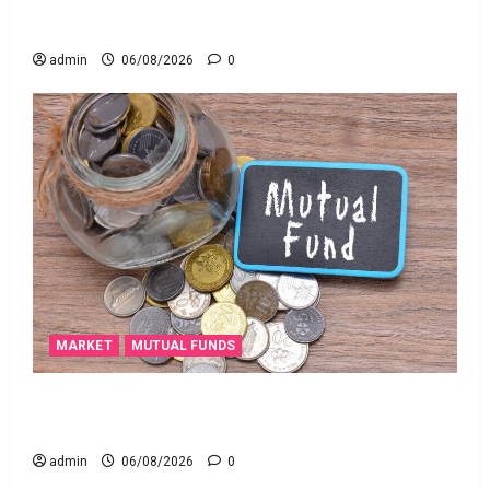
అత్యుత్తమ జీవిత బీమా పాలసీ కోసం చూస్తున్నారా?
అయితే ఇవి తెలుసుకోండి
admin
06/08/2026
0
MARKET
MUTUAL FUNDS
మీ పెట్టుబ‌డికి సుర‌క్షిత మార్గాల‌ను వెతుకుతున్నారా?
ఈటీఎఫ్‌లు, మ్యూచువల్ ఫండ్ల‌లో ఏవి సరైనవి అంటే?
admin
06/08/2026
0