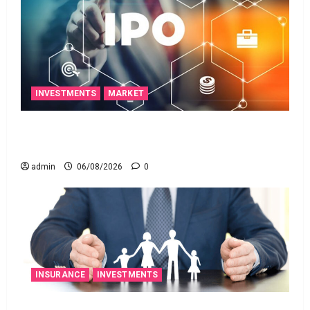
INVESTMENTS
MARKET
ఐపీఓ అప్‌డేట్స్: తొలి రోజే దూసుకెళ్లిన ఆర్‌డీ ఇండస్ట్రీస్..
మోల్బియో డయాగ్నస్టిక్స్ ప్రైస్ బ్యాండ్ ఖరారు!
admin
06/08/2026
0
INSURANCE
INVESTMENTS