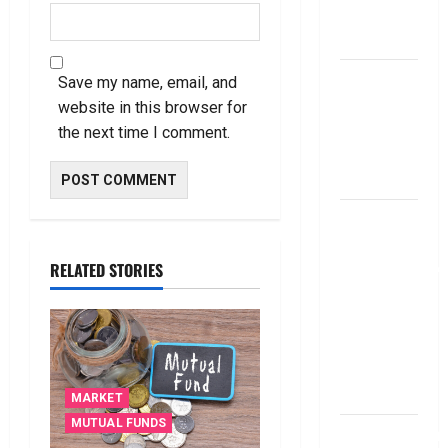
summery
telugu
బ్యాంకుల్లో
Save my name, email, and
మోసపోవ‌ద్దు..
website in this browser for
జాగ్ర‌త్త‌ Be
the next time I comment.
careful in
Banks
బ్యాంకు
అకౌంట్‌లో
డ‌బ్బులేస్తున్నారా
RELATED STORIES
deposit and
withdraw
limit in
bank
account
MARKET
MUTUAL FUNDS
dhanammoolam.