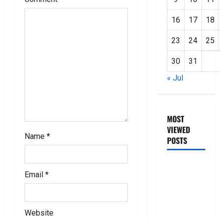
i
16
17
18
o
23
24
25
n
30
31
« Jul
MOST
VIEWED
Name
*
POSTS
జీరో టు వ‌న్
Email
*
బుక్ స‌మ‌రీ
తెలుగు
ZERO TO
Website
ONE book