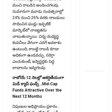
పొదుపు
మంచి రాబడిని అందించగలవు.
పెరుగుతోంది..
సుమారుగా మూడు సంవత్సరాల్లో
ఆర్థిక
24% నుంచి 26% వరకు రాబడులు
భద్రతకు కొత్త
సాధించిన ఫండ్లు ఇప్పటికే
బలం..
మార్కెట్‌లో నాణ్యతను
Household
చాటుతున్నాయి. చిన్న-మధ్యస్థ
Savings
కంపెనీలు వేగంగా ఎదగే అవకాశం
Rise..
ఉంటుంది, కాబట్టి రాబడి కూడా
Strengthening
అధికంగా ఉండవచ్చు. సరిగ్గా
Financial
ఎంచుకుంటే, ఇన్వెస్టర్లకు పెద్ద
Security
లాభాలను ఇవ్వగలవు.
ఇ20
రాబోయే 12 నెలల్లో ఆక‌ర్ష‌ణీయంగా
ఇంధనంపై
మిడ్ క్యాప్ ఫండ్స్ ..Mid-Cap
కొత్త
Funds Attractive Over the
సందేహాలు..
Next 12 Months
ఇంజిన్‌కు
నిపుణుల అభిప్రాయం ప్రకారం..
ముప్పేనా?