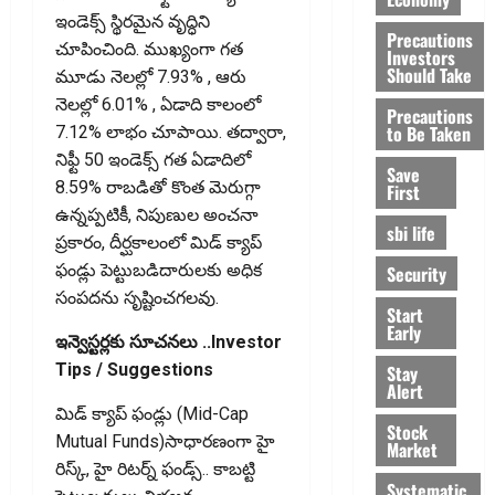
ఇండెక్స్ స్థిరమైన వృద్ధిని
Precautions
చూపించింది. ముఖ్యంగా గత
Investors
Should Take
మూడు నెలల్లో 7.93% , ఆరు
నెలల్లో 6.01% , ఏడాది కాలంలో
Precautions
to Be Taken
7.12% లాభం చూపాయి. తద్వారా,
నిఫ్టీ 50 ఇండెక్స్ గత ఏడాదిలో
Save
8.59% రాబడితో కొంత మెరుగ్గా
First
ఉన్నప్పటికీ, నిపుణుల అంచనా
sbi life
ప్రకారం, దీర్ఘకాలంలో మిడ్ క్యాప్
ఫండ్లు పెట్టుబడిదారులకు అధిక
Security
సంపదను సృష్టించగలవు.
Start
Early
ఇన్వెస్టర్లకు సూచనలు ..Investor
Tips / Suggestions
Stay
Alert
మిడ్ క్యాప్ ఫండ్లు (Mid-Cap
Stock
Mutual Funds)సాధారణంగా హై
Market
రిస్క్, హై రిటర్న్ ఫండ్స్.. కాబట్టి
Systematic