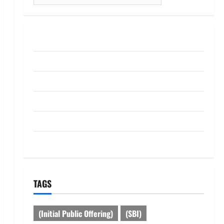
for:
ABOUT US
Contact Us
dhanammoolam.com
Disclaimer
HOME
Privacy Policy
TAGS
(Initial Public Offering)
(SBI)