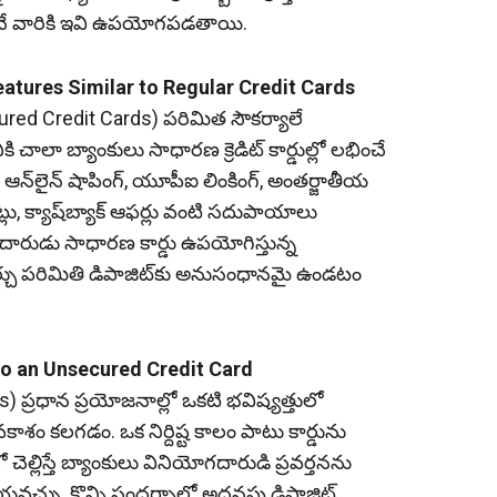
కునే వారికి ఇవి ఉపయోగపడతాయి.
 Features Similar to Regular Credit Cards
(Secured Credit Cards) పరిమిత సౌకర్యాలే
ాలా బ్యాంకులు సాధారణ క్రెడిట్ కార్డుల్లో లభించే
. ఆన్‌లైన్ షాపింగ్, యూపీఐ లింకింగ్, అంతర్జాతీయ
ంట్లు, క్యాష్‌బ్యాక్ ఆఫర్లు వంటి సదుపాయాలు
ారుడు సాధారణ కార్డు ఉపయోగిస్తున్న
ు పరిమితి డిపాజిట్‌కు అనుసంధానమై ఉండటం
ath to an Unsecured Credit Card
ards) ప్రధాన ప్రయోజనాల్లో ఒకటి భవిష్యత్తులో
్యే అవకాశం కలగడం. ఒక నిర్దిష్ట కాలం పాటు కార్డును
చెల్లిస్తే బ్యాంకులు వినియోగదారుడి ప్రవర్తనను
చేయవచ్చు. కొన్ని సందర్భాల్లో అదనపు డిపాజిట్