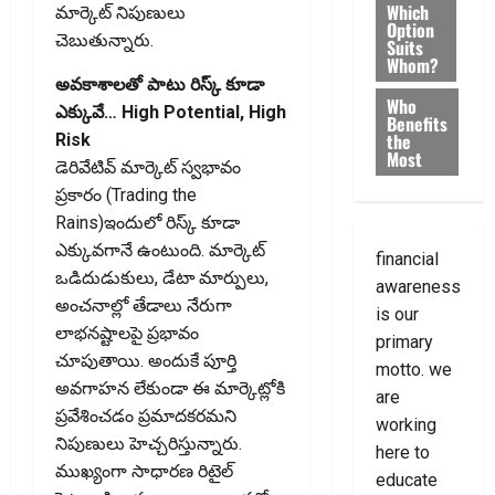
Which
మార్కెట్‌ నిపుణులు
Option
చెబుతున్నారు.
Suits
Whom?
అవకాశాలతో పాటు రిస్క్‌ కూడా
Who
ఎక్కువే… High Potential, High
Benefits
the
Risk
Most
డెరివేటివ్‌ మార్కెట్‌ స్వభావం
ప్రకారం (Trading the
Rains)ఇందులో రిస్క్‌ కూడా
ఎక్కువగానే ఉంటుంది. మార్కెట్‌
financial
ఒడిదుడుకులు, డేటా మార్పులు,
awareness
అంచనాల్లో తేడాలు నేరుగా
is our
లాభనష్టాలపై ప్రభావం
primary
చూపుతాయి. అందుకే పూర్తి
motto. we
అవగాహన లేకుండా ఈ మార్కెట్లోకి
are
ప్రవేశించడం ప్రమాదకరమని
working
నిపుణులు హెచ్చరిస్తున్నారు.
here to
ముఖ్యంగా సాధారణ రిటైల్‌
educate