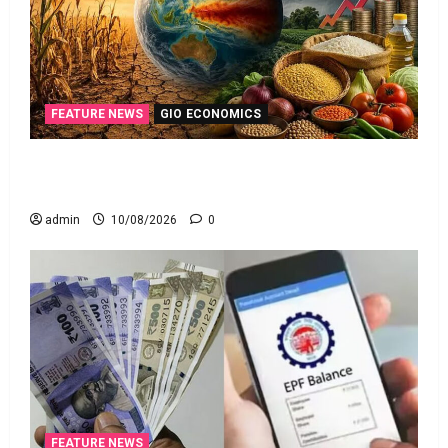
FEATURE NEWS
GIO ECONOMICS
ఎల్‌నినోతో ఆహార ధరల పెరుగుదల ముప్పు! El Nino
Poses Risk of Rising Food Prices!
admin
10/08/2026
0
FEATURE NEWS