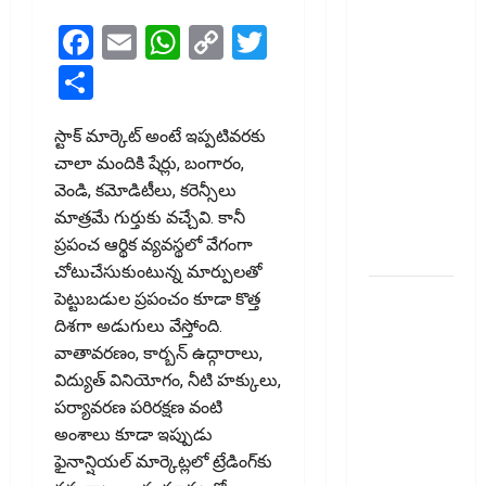
ఆర్‌డీ!
Facebook
Email
WhatsApp
Copy
Twitter
యూపీఐపై
ఛార్జీలుండవు!!
Link
Share
PhonePe
Introduces
స్టాక్‌ మార్కెట్‌ అంటే ఇప్పటివరకు
FD & Daily
చాలా మందికి షేర్లు, బంగారం,
RD! No
వెండి, కమోడిటీలు, కరెన్సీలు
Charges on
మాత్రమే గుర్తుకు వచ్చేవి. కానీ
UPI
ప్రపంచ ఆర్థిక వ్యవస్థలో వేగంగా
Transactions!!
చోటుచేసుకుంటున్న మార్పులతో
ఐటీ
పెట్టుబడుల ప్రపంచం కూడా కొత్త
రిటర్న్స్‌లో
దిశగా అడుగులు వేస్తోంది.
ఫేక్‌ డిడక్షన్స్‌
వాతావరణం, కార్బన్‌ ఉద్గారాలు,
పెట్టారా? AI
విద్యుత్‌ వినియోగం, నీటి హక్కులు,
నిఘాలో
పర్యావరణ పరిరక్షణ వంటి
దొరికితే భారీ
అంశాలు కూడా ఇప్పుడు
పెనాల్టీ
ఫైనాన్షియల్‌ మార్కెట్లలో ట్రేడింగ్‌కు