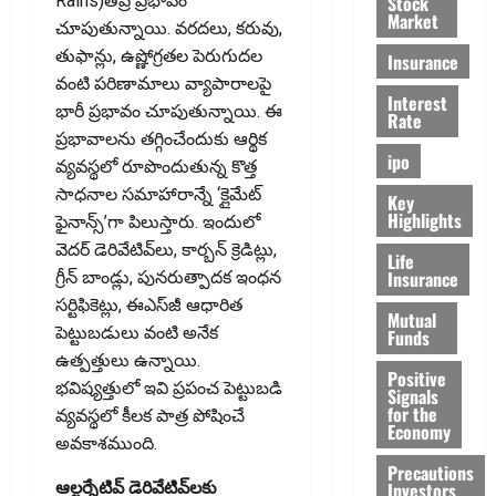
Stock
Rains)తీవ్ర ప్రభావం
Market
చూపుతున్నాయి. వరదలు, కరువు,
తుఫాన్లు, ఉష్ణోగ్రతల పెరుగుదల
Insurance
వంటి పరిణామాలు వ్యాపారాలపై
Interest
భారీ ప్రభావం చూపుతున్నాయి. ఈ
Rate
ప్రభావాలను తగ్గించేందుకు ఆర్థిక
ipo
వ్యవస్థలో రూపొందుతున్న కొత్త
సాధనాల సమాహారాన్నే ‘క్లైమేట్‌
Key
Highlights
ఫైనాన్స్‌’గా పిలుస్తారు. ఇందులో
వెదర్‌ డెరివేటివ్‌లు, కార్బన్‌ క్రెడిట్లు,
Life
Insurance
గ్రీన్‌ బాండ్లు, పునరుత్పాదక ఇంధన
సర్టిఫికెట్లు, ఈఎస్‌జీ ఆధారిత
Mutual
పెట్టుబడులు వంటి అనేక
Funds
ఉత్పత్తులు ఉన్నాయి.
Positive
భవిష్యత్తులో ఇవి ప్రపంచ పెట్టుబడి
Signals
for the
వ్యవస్థలో కీలక పాత్ర పోషించే
Economy
అవకాశముంది.
Precautions
Investors
ఆల్టర్నేటివ్‌ డెరివేటివ్‌లకు