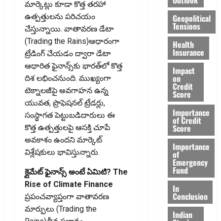
మార్కెట్లు కూడా కొత్త తరహా
ఉత్పత్తులను పరిచయం
Geopolitical
Tensions
చేస్తున్నాయి. వాతావరణ డేటా
(Trading the Rains)ఆధారంగా
Health
Insurance
ట్రేడింగ్‌ చేయడం ద్వారా డేటా
ఆధారిత ఫైనాన్స్‌కు భారత్‌లో కొత్త
Impact
on
దిశ లభించనుంది. ముఖ్యంగా
Credit
టెక్నాలజీపై అవగాహన ఉన్న
Score
యువత, ప్రొఫెషనల్‌ ట్రేడర్లు,
Importance
సంస్థాగత పెట్టుబడిదారులు ఈ
of Credit
Score
కొత్త ఉత్పత్తులపై ఆసక్తి చూపే
అవకాశం ఉందని మార్కెట్‌
Importance
విశ్లేషకులు భావిస్తున్నారు.
of
Emergency
Fund
క్లైమేట్‌ ఫైనాన్స్‌ అంటే ఏమిటి? The
Rise of Climate Finance
In
Conclusion
ప్రపంచవ్యాప్తంగా వాతావరణ
మార్పులు (Trading the
Indian