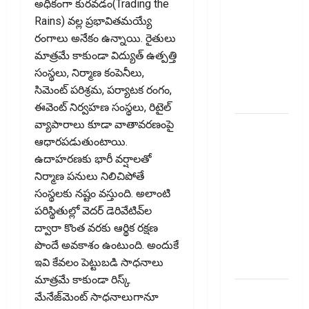
అధికంగా కురవడం(Trading the
What
Rains) వల్ల ప్రభావితమయ్యే
Happens If
రంగాలు అనేకం ఉన్నాయి. రైతులు
You Close
మాత్రమే కాకుండా విద్యుత్‌ ఉత్పత్తి
an Old
సంస్థలు, నిర్మాణ కంపెనీలు,
Credit
సిమెంట్‌ పరిశ్రమ, పర్యాటక రంగం,
Card?
ఈవెంట్‌ నిర్వహణ సంస్థలు, రిటైల్‌
వ్యాపారాలు కూడా వాతావరణంపై
జీవిత బీమా
ఆధారపడుతుంటాయి.
ప్రీమియం
ఉదాహరణకు భారీ వర్షాలతో
గడువు
నిర్మాణ పనులు నిలిచిపోతే
దాటితే
సంస్థలకు నష్టం వస్తుంది. అలాంటి
ఏమవుతుంది?
పరిస్థితుల్లో వెదర్‌ డెరివేటివ్‌ల
ఒక చిన్న
ద్వారా కొంత వరకు ఆర్థిక రక్షణ
నిర్లక్ష్యంతో
పొందే అవకాశం ఉంటుంది. అందుకే
ల‌క్ష‌లు
ఇవి కేవలం పెట్టుబడి సాధనాలు
కోల్పోతామా?
మాత్రమే కాకుండా రిస్క్‌
స్టాక్‌
మేనేజ్‌మెంట్‌ సాధనాలుగానూ