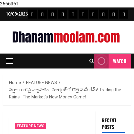
2666361
Skip
FEATURE NEWS
FINICAL PLANNING
MARKET
INVESTMENTS
NEWS
INSURANCE
MUTUAL FUND
MONEY TIP
BOOKS
Unca
10/08/2026
to
content
WATCH
Primary
Menu
Home
FEATURE NEWS
వర్షాల రాకపై వ్యాపారం.. మార్కెట్‌లో కొత్త మనీ గేమ్‌! Trading the
Rains.. The Market’s New Money Game!
RECENT
POSTS
FEATURE NEWS