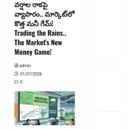
వర్షాల రాకపై
ఎల్‌నినోతో
వ్యాపారం.. మార్కెట్‌లో
ఆహార ధరల
కొత్త మనీ గేమ్‌!
పెరుగుదల
ముప్పు! El
Trading the Rains..
Nino Poses
The Market’s New
Risk of
Money Game!
Rising Food
Prices!
admin
పాత పీఎఫ్‌
01/07/2026
డబ్బంతా
0
ఒకేచోట.. All
Your Old PF
Money in
One Place
ఫోన్‌పేలో
ఎఫ్‌డీ.. డైలీ