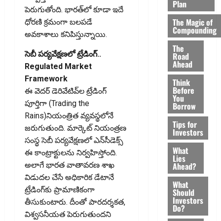
Plan
పెరుగుతోంది. భారత్‌లో కూడా ఇదే
The Magic of
ధోరణి క్రమంగా బలపడే
Compounding
అవకాశాలు కనిపిస్తున్నాయి.
The
సెబీ పర్యవేక్షణలో ట్రేడింగ్‌..
Road
Ahead
Regulated Market
Framework
Think
Before
ఈ వెదర్‌ డెరివేటివ్‌ల ట్రేడింగ్‌
You
పూర్తిగా (Trading the
Borrow
Rains)నియంత్రిత వ్యవస్థలోనే
Tips for
జరుగుతుంది. మార్కెట్‌ నియంత్రణ
Investors
సంస్థ సెబీ పర్యవేక్షణలో ఎన్‌సీడెక్స్‌
What
ఈ కాంట్రాక్టులను నిర్వహిస్తోంది.
Lies
Ahead?
అలాగే భారత వాతావరణ శాఖ
విడుదల చేసే అధికారిక డేటానే
What
ట్రేడింగ్‌కు ప్రామాణికంగా
Should
Investors
తీసుకుంటారు. దీంతో పారదర్శకత,
Do?
విశ్వసనీయత పెరుగుతుందని