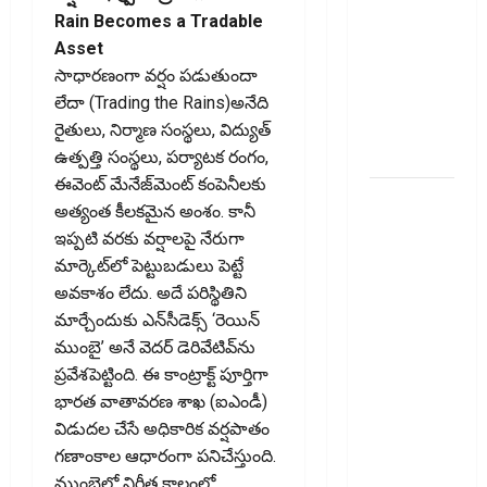
Transactions
Rain Becomes a Tradable
Remain
Asset
Free!
సాధారణంగా వర్షం పడుతుందా
Centre
లేదా (Trading the Rains)అనేది
Government
రైతులు, నిర్మాణ సంస్థలు, విద్యుత్‌
Clarifies!!
ఉత్పత్తి సంస్థలు, పర్యాటక రంగం,
ఈవెంట్‌ మేనేజ్‌మెంట్‌ కంపెనీలకు
పెరుగుతున్న
అత్యంత కీలకమైన అంశం. కానీ
వంట
ఇప్పటి వరకు వర్షాలపై నేరుగా
ఖర్చులు ..
మార్కెట్‌లో పెట్టుబడులు పెట్టే
భార‌మైన
అవకాశం లేదు. అదే పరిస్థితిని
కుటుంబ
మార్చేందుకు ఎన్‌సీడెక్స్‌ ‘రెయిన్‌
బడ్జెట్ !!
ముంబై’ అనే వెదర్‌ డెరివేటివ్‌ను
Rising
ప్రవేశపెట్టింది. ఈ కాంట్రాక్ట్‌ పూర్తిగా
Cooking
భారత వాతావరణ శాఖ (ఐఎండీ)
Costs..
విడుదల చేసే అధికారిక వర్షపాతం
Growing
గణాంకాల ఆధారంగా పనిచేస్తుంది.
Burden on
ముంబైలో నిర్ణీత కాలంలో