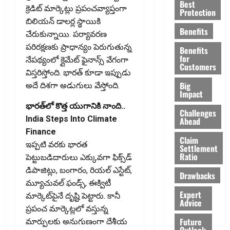
Best
క్రెడిట్‌ మార్కెట్లు ప్రపంచవ్యాప్తంగా
Protection
బిలియన్‌ డాలర్ల స్థాయికి
Benefits
చేరుకున్నాయి. పర్యావరణ
పరిరక్షణకు ప్రాధాన్యం పెరుగుతున్న
Benefits
for
నేపథ్యంలో క్లైమేట్‌ ఫైనాన్స్‌ వేగంగా
Customers
విస్తరిస్తోంది. భారత్‌ కూడా ఇప్పుడు
Big
అదే దిశగా అడుగులు వేస్తోంది.
Impact
భారత్‌లో కొత్త యుగానికి నాంది..
Challenges
India Steps Into Climate
Ahead
Finance
Claim
ఇప్పటి వరకు భారత
Settlement
Ratio
పెట్టుబడిదారులు ఎక్కువగా ఫిక్స్‌డ్‌
డిపాజిట్లు, బంగారం, రియల్‌ ఎస్టేట్‌,
Drawbacks
మ్యూచువల్‌ ఫండ్స్‌, ఈక్విటీ
Expert
మార్కెట్‌పైనే దృష్టి పెట్టారు. కానీ
Advice
ప్రపంచ మార్కెట్లలో వస్తున్న
Future
మార్పులకు అనుగుణంగా దేశీయ
Outlook