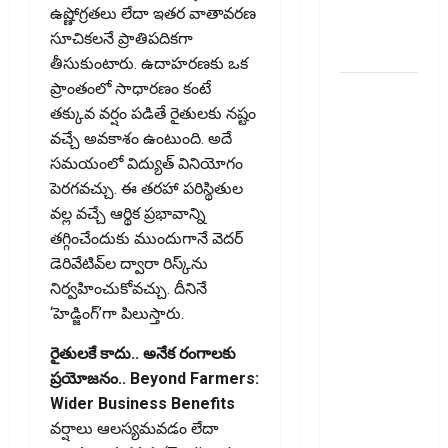
Change in
ఉష్ణోగ్రతలు లేదా ఇతర వాతావరణ
E-Way Bill
సూచికలనే ప్రాతిపదికగా
Rules!!
తీసుకుంటారు. ఉదాహరణకు ఒక
ప్రాంతంలో సాధారణం కంటే
వాడని
తక్కువ వర్షం పడితే రైతులకు నష్టం
బ్యాంకు
వచ్చే అవకాశం ఉంటుంది. అదే
ఖాతాలతో
సమయంలో విద్యుత్‌ వినియోగం
సిబిల్‌ స్కోర్‌
పెరగవచ్చు. ఈ తరహా పరిస్థితుల
తగ్గుతుందా?
వల్ల వచ్చే ఆర్థిక ప్రభావాన్ని
పాత క్రెడిట్‌
తగ్గించేందుకు ముందుగానే వెదర్‌
కార్డును క్లోజ్‌
డెరివేటివ్‌ల ద్వారా రిస్క్‌ను
చేస్తే
నిర్వహించుకోవచ్చు. దీనినే
ఏమవుతుంది?
‘హెడ్జింగ్‌’గా పిలుస్తారు.
Do Unused
Bank
రైతులకే కాదు.. అనేక రంగాలకు
Accounts
ప్రయోజనం.. Beyond Farmers:
Lower Your
Wider Business Benefits
CIBIL
వర్షాలు ఆలస్యమవడం లేదా
Score?