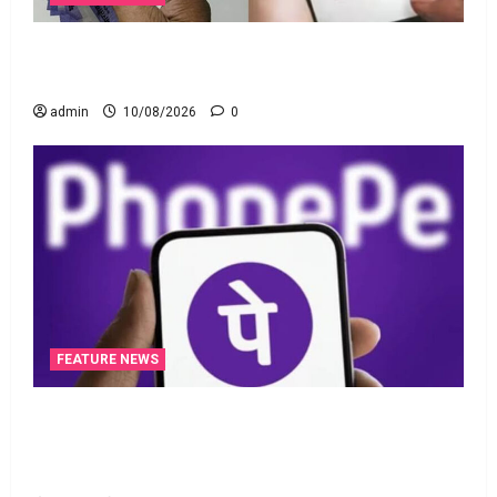
పాత పీఎఫ్‌ డబ్బంతా ఒకేచోట.. All Your Old PF Money
in One Place
admin
10/08/2026
0
FEATURE NEWS
ఫోన్‌పేలో ఎఫ్‌డీ.. డైలీ ఆర్‌డీ! యూపీఐపై ఛార్జీలుండవు!!
PhonePe Introduces FD & Daily RD! No Charges on
UPI Transactions!!