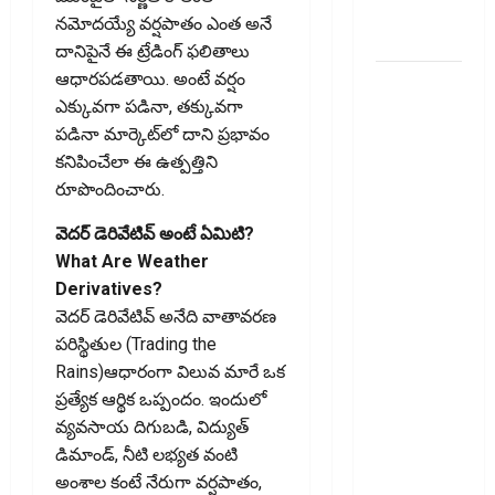
Family
నమోదయ్యే వర్షపాతం ఎంత అనే
Budgets!!
దానిపైనే ఈ ట్రేడింగ్‌ ఫలితాలు
ఆధారపడతాయి. అంటే వర్షం
సరుకు
ఎక్కువగా పడినా, తక్కువగా
అంతిమంగా
పడినా మార్కెట్‌లో దాని ప్రభావం
చేరే వ్యక్తి
కనిపించేలా ఈ ఉత్పత్తిని
జీఎస్‌టీ
రూపొందించారు.
వివరాలు
తప్పనిసరి..
వెదర్‌ డెరివేటివ్‌ అంటే ఏమిటి?
ఈ-వే
What Are Weather
బిల్లులో కొత్త
Derivatives?
మార్పు.. !!
వెదర్‌ డెరివేటివ్‌ అనేది వాతావరణ
GST Details
పరిస్థితుల (Trading the
of the Final
Rains)ఆధారంగా విలువ మారే ఒక
Recipient
ప్రత్యేక ఆర్థిక ఒప్పందం. ఇందులో
Now
వ్యవసాయ దిగుబడి, విద్యుత్‌
Mandatory..
డిమాండ్‌, నీటి లభ్యత వంటి
New
అంశాల కంటే నేరుగా వర్షపాతం,