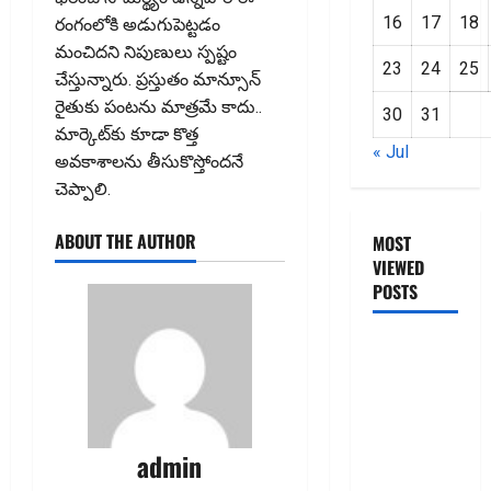
16
17
18
రంగంలోకి అడుగుపెట్టడం
మంచిదని నిపుణులు స్పష్టం
23
24
25
చేస్తున్నారు. ప్రస్తుతం మాన్సూన్‌
రైతుకు పంటను మాత్రమే కాదు..
30
31
మార్కెట్‌కు కూడా కొత్త
« Jul
అవకాశాలను తీసుకొస్తోందనే
చెప్పాలి.
ABOUT THE AUTHOR
MOST
VIEWED
POSTS
జీరో టు వ‌న్
బుక్ స‌మ‌రీ
తెలుగు
ZERO TO
ONE book
admin
summery