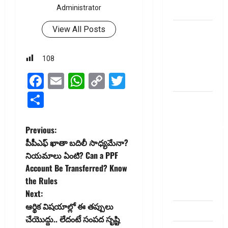
Administrator
telugu
బ్యాంకుల్లో
View All Posts
మోసపోవ‌ద్దు..
జాగ్ర‌త్త‌ Be
108
careful in
Facebook
Email
WhatsApp
Copy
Twitter
Banks
Link
Share
బ్యాంకు
అకౌంట్‌లో
డ‌బ్బులేస్తున్నారా
P
Previous:
deposit and
పీపీఎఫ్‌ ఖాతా బదిలీ సాధ్య‌మేనా?
o
withdraw
నియమాలు ఏంటి? Can a PPF
limit in
Account Be Transferred? Know
s
bank
the Rules
account
t
Next:
ఆర్థిక విషయాల్లో ఈ తప్పులు
dhanammoolam.
n
చేయొద్దు.. లేదంటే సంపద సృష్టి