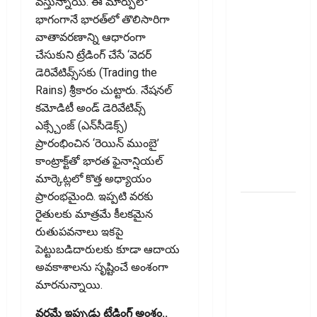
త‌ప్ప‌దు!
వస్తున్నాయి. ఈ మార్పులో
Claimed
భాగంగానే భారత్‌లో తొలిసారిగా
Fake
వాతావరణాన్ని ఆధారంగా
Deductions
చేసుకుని ట్రేడింగ్‌ చేసే ‘వెదర్‌
in ITRs?
డెరివేటివ్స్‌స‌కు (Trading the
Heavy
Rains) శ్రీకారం చుట్టారు. నేషనల్‌
Penalty
కమోడిటీ అండ్‌ డెరివేటివ్స్‌
Awaits If
ఎక్స్చేంజ్‌ (ఎన్‌సీడెక్స్‌)
Caught by
ప్రారంభించిన ‘రెయిన్‌ ముంబై’
AI
కాంట్రాక్ట్‌తో భారత ఫైనాన్షియల్‌
Surveillance!
మార్కెట్లలో కొత్త అధ్యాయం
ప్రారంభమైంది. ఇప్పటి వరకు
యూపీఐ
రైతులకు మాత్రమే కీలకమైన
లావాదేవీలన్నీ
రుతుపవనాలు ఇకపై
ఉచితమే!
పెట్టుబడిదారులకు కూడా ఆదాయ
క్లారిటీ
అవకాశాలను సృష్టించే అంశంగా
ఇచ్చిన కేంద్ర
మారనున్నాయి.
స‌ర్కారు!! All
UPI
వర్షమే ఇప్పుడు ట్రేడింగ్‌ అంశం..