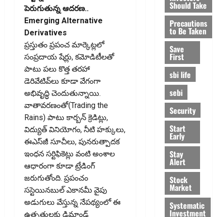
Should Take
పెరుగుతున్న ఆదరణ..
Emerging Alternative
Precautions
to Be Taken
Derivatives
ప్రస్తుతం ప్రపంచ మార్కెట్లలో
Save
First
సంప్రదాయ షేర్లు, కమోడిటీలతో
పాటు పలు కొత్త తరహా
sbi life
డెరివేటివ్‌లు కూడా వేగంగా
sebi
అభివృద్ధి చెందుతున్నాయి.
వాతావరణంతో(Trading the
Security
Rains) పాటు కార్బన్‌ క్రెడిట్లు,
Start
విద్యుత్‌ వినియోగం, నీటి హక్కులు,
Early
ఈఎస్‌జీ సూచీలు, పునరుత్పాదక
Stay
ఇంధన సర్టిఫికెట్లు వంటి అంశాల
Alert
ఆధారంగా కూడా ట్రేడింగ్‌
జరుగుతోంది. ప్రపంచం
Stock
Market
సస్టెయినబుల్‌ ఎకానమీ వైపు
అడుగులు వేస్తున్న నేపథ్యంలో ఈ
Systematic
Investment
ఉత్పత్తులకు డిమాండ్‌