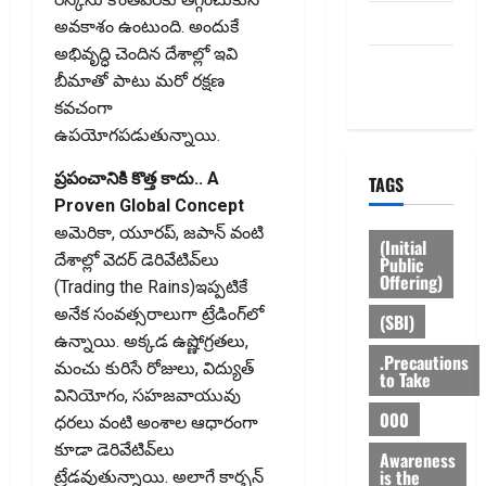
HOME
అవకాశం ఉంటుంది. అందుకే
అభివృద్ధి చెందిన దేశాల్లో ఇవి
Privacy
బీమాతో పాటు మరో రక్షణ
Policy
కవచంగా
ఉపయోగపడుతున్నాయి.
ప్రపంచానికి కొత్త కాదు.. A
TAGS
Proven Global Concept
అమెరికా, యూరప్‌, జపాన్‌ వంటి
(Initial
దేశాల్లో వెదర్‌ డెరివేటివ్‌లు
Public
Offering)
(Trading the Rains)ఇప్పటికే
అనేక సంవత్సరాలుగా ట్రేడింగ్‌లో
(SBI)
ఉన్నాయి. అక్కడ ఉష్ణోగ్రతలు,
.Precautions
మంచు కురిసే రోజులు, విద్యుత్‌
to Take
వినియోగం, సహజవాయువు
000
ధరలు వంటి అంశాల ఆధారంగా
కూడా డెరివేటివ్‌లు
Awareness
is the
ట్రేడవుతున్నాయి. అలాగే కార్బన్‌