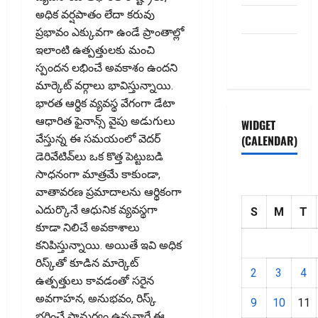
అధిక వర్షపాతం లేదా కరువు
HOME
ప్రభావం ఎక్కువగా ఉండే ప్రాంతాల్లో
Privacy
ఇలాంటి ఉత్పత్తులకు మంచి
Policy
స్పందన లభించే అవకాశం ఉందని
మార్కెట్‌ వర్గాలు భావిస్తున్నాయి.
భారత ఆర్థిక వ్యవస్థ వేగంగా డేటా
ఆధారిత ఫైనాన్స్‌ వైపు అడుగులు
WIDGET
వేస్తున్న ఈ సమయంలో వెదర్‌
(CALENDAR)
డెరివేటివ్‌లు ఒక కొత్త పెట్టుబడి
సాధనంగా మాత్రమే కాకుండా,
వాతావరణ ప్రమాదాలను ఆర్థికంగా
ఎదుర్కొనే ఆధునిక వ్యవస్థగా
S
M
T
కూడా నిలిచే అవకాశాలు
కనిపిస్తున్నాయి. అయితే ఇవి అధిక
రిస్క్‌తో కూడిన మార్కెట్‌
2
3
4
ఉత్పత్తులు కావడంతో సరైన
అవగాహన, అనుభవం, రిస్క్‌
9
10
11
భరించే సామర్థ్యం ఉన్నవారే ఈ