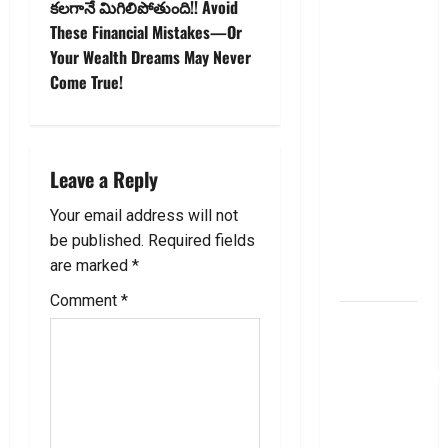
చిట్ ఫండ్‌,
కలగానే మిగిలిపోతుంది!! Avoid
a
Mutual
These Financial Mistakes—Or
v
Fund SIP లో
Your Wealth Dreams May Never
ఏది అధిక
Come True!
i
లాభ‌దాయకం
Chit Funds
g
vs Mutual
Leave a Reply
Fund SIP..
a
Which is
Your email address will not
t
the Better
be published.
Required fields
Investment
i
are marked
*
Option
Comment
*
o
పర్సనల్
లోన్
n
తీసుకోవాల‌నుకుం
అయితే ఈ
విషయాలు
తెలుసుకోండి!