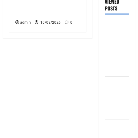
VIEWED
Daily RD! No Charges on
POSTS
UPI Transactions!!
admin
10/08/2026
0
జీరో టు వ‌న్
బుక్ స‌మ‌రీ
తెలుగు
ZERO TO
ONE book
summery
telugu
బ్యాంకుల్లో
మోసపోవ‌ద్దు..
జాగ్ర‌త్త‌ Be
careful in
Banks
బ్యాంకు
అకౌంట్‌లో