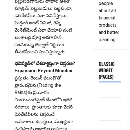
పెట్టుబడిదారులు లాభాల ఆశతో
people
మాత్రమే పెట్టుబడులు పెట్టకుండా,
about all
డెరివేటివ్‌లు ఎలా పనిచేస్తాయి,
financial
హెడ్జింగ్‌ అంటే ఏమిటి, రిస్క్‌
products
మేనేజ్‌మెంట్‌ ఎలా చేయాలి వంటి
and better
అంశాలపై పూర్తి అవగాహన
planning.
పెంచుకున్న తర్వాతే నిర్ణయం
తీసుకోవాలని సూచిస్తున్నారు.
CLASSIC
భవిష్యత్‌లో దేశవ్యాప్తంగా విస్తరణ?
WIDGET
Expansion Beyond Mumbai
(PAGES)
ప్రస్తుతం ‘రెయిన్‌ ముంబై’తో
ప్రారంభమైన (Trading the
ABOUT US
Rains)ఈ ప్రయోగం
విజయవంతమైతే దేశంలోని ఇతర
Contact Us
నగరాలు, ప్రాంతాలకు కూడా వెదర్‌
dhanammoolam.
డెరివేటివ్‌లను విస్తరించే
అవకాశాలు ఉన్నాయి. ముఖ్యంగా
Disclaimer
వ్యవసాయ ఆధారిత రాష్ట్రాలు,