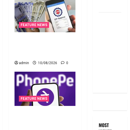
Ideas
RBI రేటు
తగ్గించినప్పటికీ
FEATURE NEWS
మీ EMI
అలాగే
పాత పీఎఫ్‌ డబ్బంతా ఒకేచోట..
ఉందా..
All Your Old PF Money in
Even After
One Place
RBI Rate
admin
10/08/2026
0
Cut, Is Your
EMI Still
the Same
FEATURE NEWS
ఫోన్‌పేలో ఎఫ్‌డీ.. డైలీ ఆర్‌డీ!
యూపీఐపై ఛార్జీలుండవు!!
MOST
PhonePe Introduces FD &