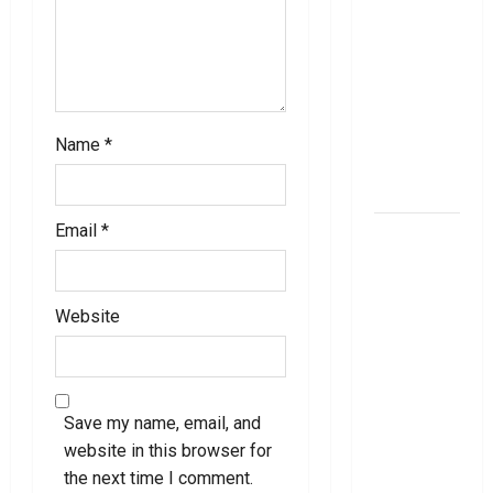
Thinking of
Taking a
Personal
Loan..
Here’s What
Name
*
You Should
Know
Email
*
New
Changes
Effective
From 1st
Website
June 2024
జూన్ 1
నుంచి
Save my name, email, and
అమ‌లు
website in this browser for
కానున్న కొత్త
the next time I comment.
నిబంధ‌న‌లు