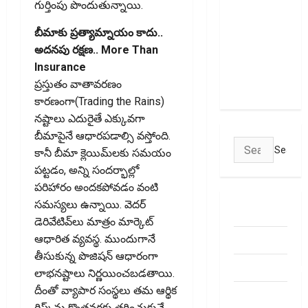
ఎక్స్ఛేంజీలు,
గుర్తింపు పొందుతున్నాయి.
క్లియరింగ్‌
బీమాకు ప్రత్యామ్నాయం కాదు..
కార్పొరేషన్లకు
అదనపు రక్షణ.. More Than
విడివిడిగా
Insurance
సెబీ కొత్త
ప్రస్తుతం వాతావరణం
నిబంధనలు
కారణంగా(Trading the Rains)
నష్టాలు ఎదురైతే ఎక్కువగా
బీమాపైనే ఆధారపడాల్సి వస్తోంది.
Search
కానీ బీమా క్లెయిమ్‌లకు సమయం
for:
పట్టడం, అన్ని సందర్భాల్లో
పరిహారం అందకపోవడం వంటి
సమస్యలు ఉన్నాయి. వెదర్‌
ABOUT US
డెరివేటివ్‌లు మాత్రం మార్కెట్‌
Contact Us
ఆధారిత వ్యవస్థ. ముందుగానే
తీసుకున్న పొజిషన్‌ ఆధారంగా
dhanammoolam.
లాభనష్టాలు నిర్ణయించబడతాయి.
దీంతో వ్యాపార సంస్థలు తమ ఆర్థిక
Disclaimer
రిస్క్‌ను కొంతవరకు తగ్గించుకునే