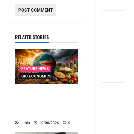
ఇవే
మేజిక్ ఆఫ్
థింకింగ్ బిగ్
బుక్ స‌మ‌రీ
RELATED STORIES
తెలుగు the
magic of
thinking big
book
summery
FEATURE NEWS
telugu
GIO ECONOMICS
దీపావళి
ఎల్‌నినోతో ఆహార ధరల
2025: టాప్
పెరుగుదల ముప్పు! El Nino
15 స్టాక్
Poses Risk of Rising Food
ఐడియాస్ ..
Prices!
Diwali
admin
10/08/2026
0
2025: Top
15 Stock