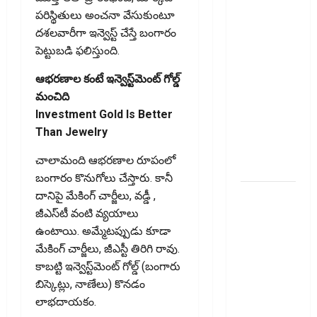
భార‌మైన
పరిస్థితులు అంచనా వేసుకుంటూ
కుటుంబ
దశలవారీగా ఇన్వెస్ట్‌ చేస్తే బంగారం
బడ్జెట్ !!
పెట్టుబడి ఫలిస్తుంది.
Rising
Cooking
ఆభరణాల కంటే ఇన్వెస్ట్‌మెంట్‌ గోల్డ్‌
Costs..
మంచిది
Growing
Investment Gold Is Better
Burden on
Than Jewelry
Family
చాలామంది ఆభరణాల రూపంలో
Budgets!!
బంగారం కొనుగోలు చేస్తారు. కానీ
సరుకు
దానిపై మేకింగ్‌ చార్జీలు, వడ్డీ ,
అంతిమంగా
జీఎస్‌టీ వంటి వ్యయాలు
చేరే వ్యక్తి
ఉంటాయి. అమ్మేటప్పుడు కూడా
జీఎస్‌టీ
మేకింగ్‌ చార్జీలు, జీఎస్టీ తిరిగి రావు.
వివరాలు
కాబట్టి ఇన్వెస్ట్‌మెంట్‌ గోల్డ్ (బంగారు
తప్పనిసరి..
బిస్కెట్లు, నాణేలు) కొనడం
ఈ-వే
లాభదాయకం.