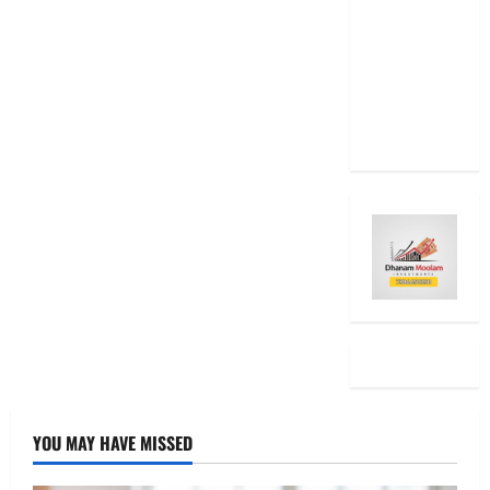
Even After
RBI Rate
Cut, Is Your
EMI Still
the Same
YOU MAY HAVE MISSED