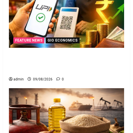
FEATURE NEWS
GIO ECONOMICS
యూపీఐ లావాదేవీలన్నీ ఉచితమే! క్లారిటీ ఇచ్చిన కేంద్ర
స‌ర్కారు!! All UPI Transactions Remain Free! Centre
Government Clarifies!!
admin
09/08/2026
0