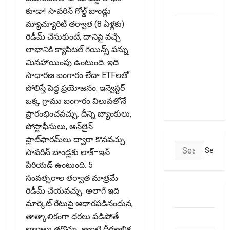
January 1
కూడా! సావరిన్‌ గోల్డ్‌ బాండ్లు
మ్యాచ్యూరిటీ తర్వాత (8 ఏళ్లకు)
మీ ఎల్‌ఐసీ
రిడీమ్‌ చేసుకుంటే, దానిపై వచ్చే
పాలసీ
లాభానికి క్యాపిటల్‌ గెయిన్స్‌ పన్ను
నంబర్
మినహాయింపు ఉంటుంది. ఇది
పోయిందా?
సాధారణ బంగారం లేదా ETFలతో
ఆన్‌లైన్‌లో
పోలిస్తే పెద్ద ప్రయోజనం. ఇన్వెస్టర్‌
సులభంగా
ఒక్క గ్రాము బంగారం విలువతోనే
తెలుసుకోండిలా!
ప్రారంభించవచ్చు. దీన్ని బ్యాంకులు,
పోస్టాఫీసులు, ఆన్‌లైన్‌
ప్లాట్‌ఫారమ్‌లు ద్వారా కొనవచ్చు.
Search
సావరిన్‌ బాండ్లకు లాక్‌–ఇన్‌
for:
పీరియడ్‌ ఉంటుంది. 5
సంవత్సరాల తర్వాత మాత్రమే
రిడీమ్‌ చేయవచ్చు. అలాగే ఇది
ABOUT US
మార్కెట్‌ రేటుపై ఆధారపడినందున,
తాత్కాలికంగా ధరలు పడిపోతే
Contact Us
లాభాలు తగ్గొచ్చు. కాబట్టి దీర్ఘకాలిక