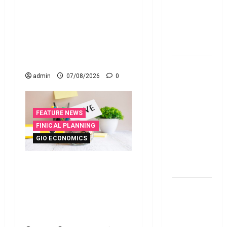
అమ‌లు
తీర్చేస్తున్నారా?.. ఈ
కానున్న కొత్త
విషయాలు తప్పక
నిబంధ‌న‌లు
తెలుసుకోండి..! Prepaying
ఇవే
Your Personal Loan? Here’s
What You Must Know
మేజిక్ ఆఫ్
admin
07/08/2026
0
థింకింగ్ బిగ్
బుక్ స‌మ‌రీ
తెలుగు the
FEATURE NEWS
magic of
FINICAL PLANNING
thinking big
GIO ECONOMICS
book
summery
ఇంటి పొదుపు పెరుగుతోంది..
telugu
ఆర్థిక భద్రతకు కొత్త బలం..
దీపావళి
Household Savings Rise..
2025: టాప్
Strengthening Financial
15 స్టాక్
Security
ఐడియాస్ ..