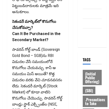
dhanammoolam.
పెట్టుబడిదారులకు మాత్రమే ఇది
అనుకూలం.
Disclaimer
సెకండ‌రీ మార్కెట్‌లో కొనుగోలు
HOME
చేసుకోవచ్చా?
Privacy
Can It Be Purchased in the
Policy
Secondary Market?
సావరిన్‌ గోల్డ్‌ బాండ్‌ (Sovereign
Gold Bond – SGB)ను RBI
TAGS
విడుదల చేసే స‌మ‌యంలోనే
కొనుగోలు చేయవచ్చు. కానీ ఆ
(Initial
స‌మ‌యం మిస్‌ అయితే? కొత్త
Public
విడుదల వరకు వేచి చూడ‌న‌వ‌సరం
Offering)
లేదు. సెకండరీ మార్కెట్‌ (Stock
(SBI)
Market) లో కూడా వాటిని
కొనుగోలు చేయొచ్చు. సావరిన్‌ గోల్డ్‌
.Precautions
to Take
బాండ్లు స్టాక్‌ ఎక్స్చేంజ్‌ల (NSE,