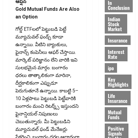
ఆప్షన్‌
In
Conclusion
Gold Mutual Funds Are Also
an Option
Indian
Stock
Market
గోల్డ్‌ ETFలలో పెట్టుబడి పెట్టే
మ్యూచువల్‌ ఫండ్స్‌ కూడా
Insurance
ఉన్నాయి. వీటిని బ్యాంకులు,
Interest
ఫైనాన్స్‌ కంపెనీలు ఆఫర్‌ చేస్తాయి.
Rate
మార్కెట్‌ పరిజ్ఞానం లేని వారికి ఇవి
ipo
సులభమైన మార్గం. బంగారం
ధరలు తాత్కాలికంగా మారినా,
Key
దీర్ఘకాలికంగా ఎప్పుడూ
Highlights
పెరుగుతూనే ఉన్నాయి. కాబట్టి 5–
Life
10 ఏళ్లపాటు పెట్టుబడి పెట్టేవారికి
Insurance
బంగారం మంచి రిటర్న్స్‌ ఇస్తుందని
Mutual
ఫైనాన్షియల్‌ నిపుణులు
Funds
చెబుతున్నారు. మీ పెట్టుబడిని
Positive
మ్యూచువల్‌ ఫండ్‌ మేనేజర్లు
Signals
సేకరించి, బంగారం ధరల ఆధారంగా