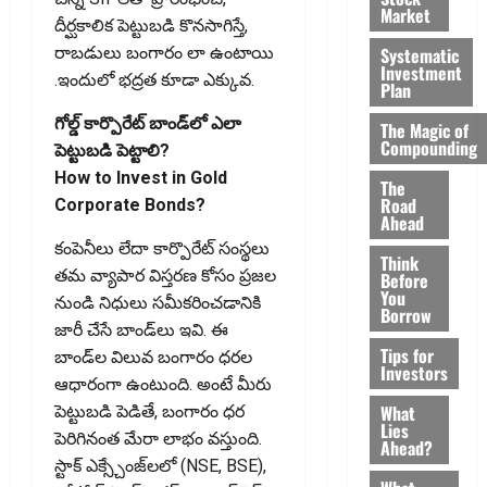
Market
దీర్ఘకాలిక పెట్టుబడి కొనసాగిస్తే,
Systematic
రాబడులు బంగారం లా ఉంటాయి
Investment
.ఇందులో భద్రత కూడా ఎక్కువ.
Plan
గోల్డ్ కార్పొరేట్‌ బాండ్‌లో ఎలా
The Magic of
Compounding
పెట్టుబడి పెట్టాలి?
How to Invest in Gold
The
Road
Corporate Bonds?
Ahead
కంపెనీలు లేదా కార్పొరేట్‌ సంస్థలు
Think
తమ వ్యాపార విస్తరణ కోసం ప్రజల
Before
You
నుండి నిధులు సమీకరించడానికి
Borrow
జారీ చేసే బాండ్‌లు ఇవి. ఈ
Tips for
బాండ్‌ల విలువ బంగారం ధరల
Investors
ఆధారంగా ఉంటుంది. అంటే మీరు
What
పెట్టుబడి పెడితే, బంగారం ధర
Lies
పెరిగినంత మేరా లాభం వస్తుంది.
Ahead?
స్టాక్ ఎక్స్చేంజ్‌లలో (NSE, BSE),