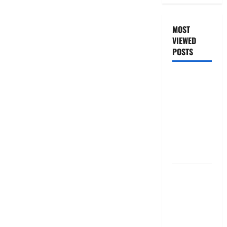
MOST
VIEWED
POSTS
జీరో టు వ‌న్
బుక్ స‌మ‌రీ
తెలుగు
ZERO TO
ONE book
summery
telugu
బ్యాంకుల్లో
మోసపోవ‌ద్దు..
జాగ్ర‌త్త‌ Be
careful in
Banks