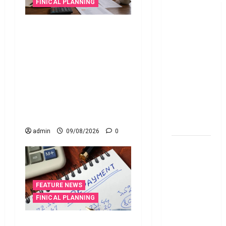
FINICAL PLANNING
అయితే ఈ
విషయాలు
వాడని బ్యాంకు ఖాతాలతో
తెలుసుకోండి!
సిబిల్‌ స్కోర్‌ తగ్గుతుందా?
Thinking of
పాత క్రెడిట్‌ కార్డును క్లోజ్‌ చేస్తే
Taking a
ఏమవుతుంది? Do Unused
Personal
Bank Accounts Lower Your
Loan..
CIBIL Score? What Happens
Here’s What
If You Close an Old Credit
You Should
Card?
Know
admin
09/08/2026
0
New
Changes
Effective
From 1st
FEATURE NEWS
June 2024
FINICAL PLANNING
జూన్ 1
నుంచి
వ్యక్తిగత రుణం ముందే