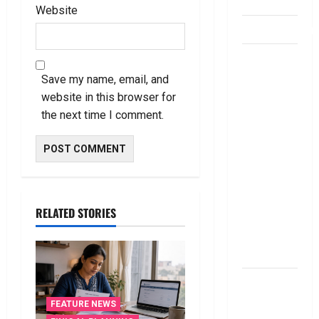
account
Website
dhanammoolam.
చిట్ ఫండ్‌,
Mutual
Save my name, email, and
Fund SIP లో
website in this browser for
ఏది అధిక
the next time I comment.
లాభ‌దాయకం
Chit Funds
vs Mutual
Fund SIP..
Which is
RELATED STORIES
the Better
Investment
Option
పర్సనల్
లోన్
FEATURE NEWS
తీసుకోవాల‌నుకుం