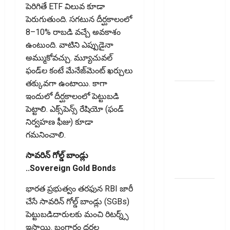
దాటితే
పెరిగితే ETF విలువ కూడా
ఏమవుతుంది?
పెరుగుతుంది. సగటున దీర్ఘకాలంలో
ఒక చిన్న
8–10% రాబడి వచ్చే అవకాశం
నిర్లక్ష్యంతో
ఉంటుంది. వాటిని ఎప్పుడైనా
ల‌క్ష‌లు
అమ్ముకోవచ్చు. మ్యూచువల్‌
కోల్పోతామా?
ఫండ్‌ల కంటే మేనేజ్‌మెంట్‌ ఖర్చులు
తక్కువగా ఉంటాయి. కాగా
స్టాక్‌
ఇందులో దీర్ఘ‌కాలంలో పెట్టుబ‌డి
ఎక్స్ఛేంజీలు,
పెట్టాలి. ఎక్స్‌పెన్స్‌ రేషియో (ఫండ్‌
క్లియరింగ్‌
నిర్వహణ ఫీజు) కూడా
కార్పొరేషన్లకు
గమనించాలి.
విడివిడిగా
సెబీ కొత్త
సావరిన్‌ గోల్డ్‌ బాండ్లు
నిబంధనలు
..Sovereign Gold Bonds
టెక్నోక్రాఫ్ట్
భారత ప్రభుత్వం తరఫున RBI జారీ
వెంచర్స్
చేసే సావరిన్‌ గోల్డ్‌ బాండ్లు (SGBs)
ఐపీఓ: షార్ట్
పెట్టుబడిదారులకు మంచి రిటర్న్స్‌
టర్మ్
ఇస్తాయి. బంగారం ధరల