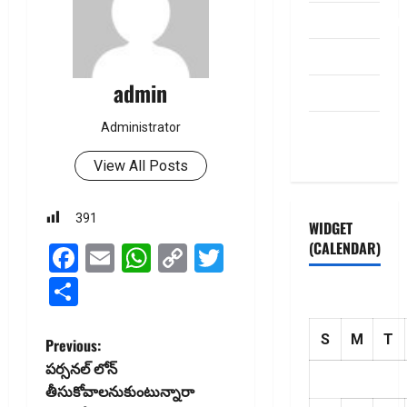
dhanammoolam.
Disclaimer
admin
HOME
Privacy
Administrator
Policy
View All Posts
391
WIDGET
(CALENDAR)
Facebook
Email
WhatsApp
Copy
Twitter
Link
Share
S
M
T
P
Previous:
పర్సనల్ లోన్
o
తీసుకోవాల‌నుకుంటున్నారా