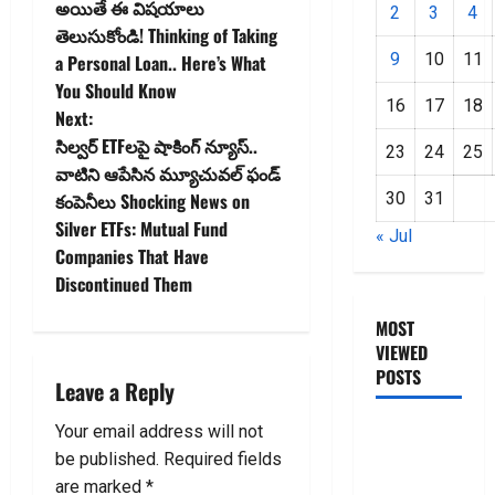
అయితే ఈ విషయాలు
s
2
3
4
తెలుసుకోండి! Thinking of Taking
t
9
10
11
a Personal Loan.. Here’s What
You Should Know
n
16
17
18
Next:
సిల్వర్‌ ETFల‌పై షాకింగ్ న్యూస్‌..
a
23
24
25
వాటిని ఆపేసిన‌ మ్యూచువ‌ల్ ఫండ్
v
కంపెనీలు Shocking News on
30
31
Silver ETFs: Mutual Fund
« Jul
i
Companies That Have
Discontinued Them
g
MOST
a
VIEWED
POSTS
t
Leave a Reply
i
జీరో టు వ‌న్
Your email address will not
బుక్ స‌మ‌రీ
be published.
Required fields
o
తెలుగు
are marked
*