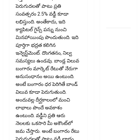
ఇన్‌వెస్టర్లు
పెరుగుదలతో పాటు ప్రతి
అప్లై
సంవత్సరం 2.5% వడ్డీ కూడా
చేయవచ్చా?
లభిస్తుంది. అంతేకాదు, ఇది
క్యాపిటల్‌ గైన్స్‌ పన్ను నుంచి
రికవరీ
మినహాయింపు పొందుతుంది. ఇది
ఏజెంట్లపై
పూర్తిగా భద్రత కలిగిన
ఆర్‌బీఐ
ఇన్వెస్ట్‌మెంట్‌. దొంగతనం, నిల్వ
కొరడా..!
సమస్యలు ఉండవు. బాండ్ల విలువ
జనవరి 1
బంగారం మార్కెట్‌ రేటుతో నేరుగా
నుంచి కొత్త
అనుసంధానం అయి ఉంటుంది.
నిబంధనలు
అంటే బంగారం ధర పెరిగితే బాండ్‌
అమలు..
విలువ కూడా పెరుగుతుంది.
RBI Cracks
అందువల్ల దీర్ఘకాలంలో మంచి
Down on
లాభాలు పొందే అవకాశం
Recovery
ఉంటుంది. వడ్డీని ప్రతి ఆరు
Agents..
నెలలకు ఒకసారి మీ అకౌంట్‌లో
New Rules
జమ చేస్తారు. అంటే బంగారం రేటు
from
పెరుగుదలతో పాటు వడ్డీ లాభం