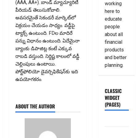
(AAA, AA+). బాండ్ మ్యాచ్యూరిటీ
working
పీరియడ్ తెలుసుకోవాలి.
here to
అవసరమైతే సెకండరీ మార్కెట్‌లో
educate
విక్రయం చేయడం సాధ్యం. వడ్డీపై
people
ట్యాక్స్‌ ఉంటుంది. FDల మాదిరే
about all
పన్ను విధానం ఉంటుంది. ఏదేమైనా
financial
బ్యాంకు డిపాజిట్ల కంటే ఎక్కువ
products
రాబడి వ‌స్తుంది. నిర్దిష్ట కాలంలో వడ్డీ
and better
చెల్లింపులు ఉంటాయి.
planning.
పోర్ట్‌ఫోలియో డైవర్సిఫికేషన్‌కు ఇది
ఉపయోగకరం.
CLASSIC
WIDGET
(PAGES)
ABOUT THE AUTHOR
ABOUT US
Contact Us