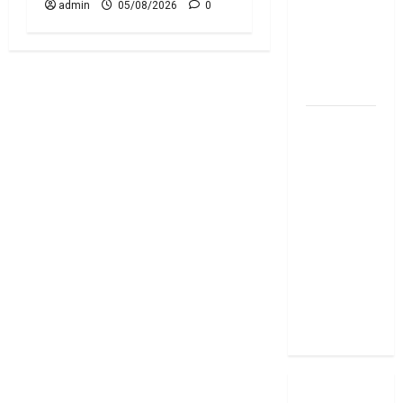
admin
05/08/2026
0
Diwali
2025: Top
15 Stock
Ideas
RBI రేటు
తగ్గించినప్పటికీ
మీ EMI
అలాగే
ఉందా..
Even After
RBI Rate
Cut, Is Your
EMI Still
the Same