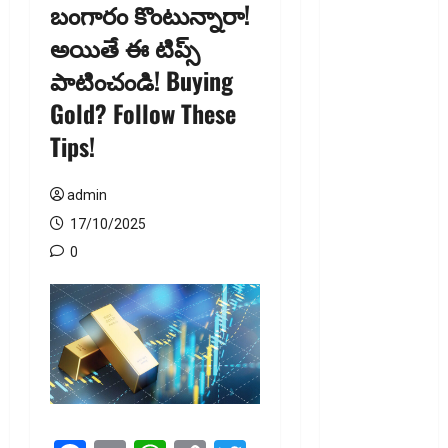
బంగారం కొంటున్నారా!
ఐటీ
అయితే ఈ టిప్స్
రిటర్న్స్‌లో
పాటించండి! Buying
ఫేక్‌ డిడక్షన్స్‌
పెట్టారా? AI
Gold? Follow These
నిఘాలో
Tips!
దొరికితే భారీ
పెనాల్టీ
admin
త‌ప్ప‌దు!
Claimed
17/10/2025
Fake
0
Deductions
in ITRs?
Heavy
Penalty
Awaits If
Caught by
AI