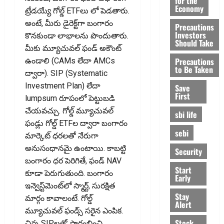
for the
Economy
ట్రేడయ్యే గోల్డ్‌ ETFలు లో పెడ‌తారు.
అంటే, మీరు డైరెక్ట్‌గా బంగారం
Precautions
Investors
కొన‌కుండా లాభాలను పొందుతారు.
Should Take
మీకు మ్యూచువల్‌ ఫండ్‌ అకౌంట్‌
Precautions
ఉండాలి (CAMs లేదా AMCs
to Be Taken
ద్వారా). SIP (Systematic
Investment Plan) లేదా
Save
First
lumpsum రూపంలో పెట్టుబడి
చేయవచ్చు. గోల్డ్‌ మ్యూచువల్‌
sbi life
ఫండ్లు గోల్డ్‌ ETFల ద్వారా బంగారం
sebi
మార్కెట్‌ ధరలతో నేరుగా
అనుసంధానమై ఉంటాయి. కాబట్టి
Security
బంగారం ధర పెరిగితే, ఫండ్‌ NAV
Start
కూడా పెరుగుతుంది. బంగారం
Early
ఇన్వెస్ట్‌మెంట్‌లో స్మార్ట్‌, సురక్షిత
Stay
మార్గం కావాలంటే. గోల్డ్‌
Alert
మ్యూచువల్‌ ఫండ్స్ సరైన ఎంపిక.
Stock
చిన్న SIPలతో ప్రారంభించి,