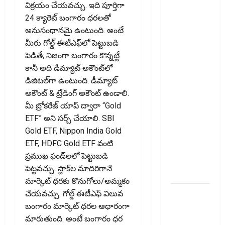
విక్రయం చేయవచ్చు. ఇది పూర్తిగా
చేస్తే
24 క్యారెట్‌ బంగారం ధరలతో
ఏమవుతుంది?
అనుసంధానమై ఉంటుంది. అంటే
Do Unused
మీరు గోల్డ్‌ ఈటీఎఫ్‌లో పెట్టుబడి
Bank
పెడితే, నిజంగా బంగారం కొన్నట్టే
Accounts
కానీ అది డీమ్యాట్‌ అకౌంట్‌లో
Lower Your
డిజిటల్‌గా ఉంటుంది. డీమ్యాట్‌
CIBIL
అకౌంట్‌ & ట్రేడింగ్‌ అకౌంట్‌ ఉండాలి.
Score?
మీ బ్రోకరేజ్‌ యాప్‌ ద్వారా “Gold
What
ETF” అని సర్చ్ చేయాలి. SBI
Happens If
Gold ETF, Nippon India Gold
You Close
ETF, HDFC Gold ETF వంటి
an Old
ప్రముఖ ఫండ్‌లలో పెట్టుబడి
Credit
పెట్టవచ్చు. స్టాక్‌ల మాదిరిగానే
Card?
మార్కెట్‌ ధరకు కొనుగోలు/అమ్మకం
జీవిత బీమా
చేయవచ్చు. గోల్డ్‌ ఈటీఎఫ్‌ విలువ
ప్రీమియం
బంగారం మార్కెట్‌ ధరల ఆధారంగా
గడువు
మారుతుంది. అంటే బంగారం ధర