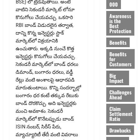
BSE) లో ట్రేడవుతాయి. అంటే
000
వాటిని సెకండరీ మార్కెట్‌ లోనూ
Awareness
కొనుగోలు చేయవచ్చు. ఒకసారి
is the
Best
RBI బాండ్‌ విడుదలైన తర్వాత,
Protection
దాన్ని కొన్న ఇన్వెస్టర్లు స్టాక్‌
మార్కెట్‌లో విక్రయానికి
Benefits
ఉంచుతారు. అక్కడి నుంచే కొత్త
Benefits
ఇన్వెస్టర్లు కొనుగోలు చేయవచ్చు.
for
Customers
సెకండరీ మార్కెట్‌లో బాండ్‌ ధరలు
డిమాండ్‌, బంగారం ధరలు, వడ్డీ
Big
Impact
రేట్లు వంటి అంశాలపై ఆధారపడి
మారుతుంటాయి. కొన్ని సందర్భాల్లో
Challenges
బంగారం ధర కంటే తక్కువ రేటుకు
Ahead
బాండ్‌ దొరకొచ్చు. అది ఇన్వెస్టర్లకు
Claim
మంచి అవకాశం. సెకండరీ
Settlement
Ratio
మార్కెట్‌లో కొనేటప్పుడు బాండ్‌
ISIN నంబర్‌, సిరీస్‌ పేరు,
Drawbacks
మ్యాచ్యూరిటీ తేదీ వంటి వివరాలు