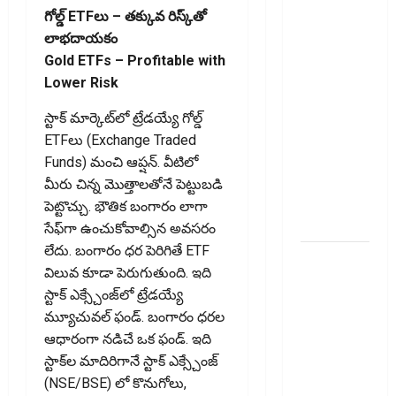
బిల్లులో కొత్త
గోల్డ్‌ ETFలు – తక్కువ రిస్క్‌తో
మార్పు.. !!
లాభదాయకం
GST Details
Gold ETFs – Profitable with
of the Final
Lower Risk
Recipient
Now
స్టాక్‌ మార్కెట్‌లో ట్రేడయ్యే గోల్డ్‌
Mandatory..
ETFలు (Exchange Traded
New
Funds) మంచి ఆప్షన్‌. వీటిలో
Change in
మీరు చిన్న మొత్తాలతోనే పెట్టుబడి
E-Way Bill
పెట్టొచ్చు. భౌతిక బంగారం లాగా
Rules!!
సేఫ్‌గా ఉంచుకోవాల్సిన అవసరం
లేదు. బంగారం ధర పెరిగితే ETF
వాడని
విలువ కూడా పెరుగుతుంది. ఇది
బ్యాంకు
స్టాక్‌ ఎక్స్చేంజ్‌లో ట్రేడయ్యే
ఖాతాలతో
మ్యూచువల్‌ ఫండ్‌. బంగారం ధరల
సిబిల్‌ స్కోర్‌
ఆధారంగా నడిచే ఒక ఫండ్‌. ఇది
తగ్గుతుందా?
స్టాక్‌ల మాదిరిగానే స్టాక్‌ ఎక్స్చేంజ్‌
పాత క్రెడిట్‌
(NSE/BSE) లో కొనుగోలు,
కార్డును క్లోజ్‌