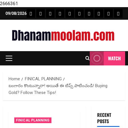
2666361
Skip
FEATURE NEWS
FINICAL PLANNING
MARKET
INVESTMENTS
NEWS
INSURANCE
MUTUAL FUND
MONEY TIP
BOOKS
Unca
09/08/2026
to
content
WATCH
Primary
Menu
Home
FINICAL PLANNING
బంగారం కొంటున్నారా! అయితే ఈ టిప్స్ పాటించండి! Buying
Gold? Follow These Tips!
RECENT
POSTS
FINICAL PLANNING