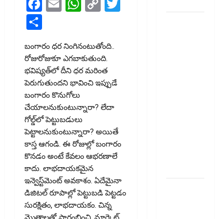
Facebook
Email
WhatsApp
Copy
Twitter
Surveillance!
Link
Share
యూపీఐ
లావాదేవీలన్నీ
ఉచితమే!
బంగారం ధ‌ర నింగినంటుతోంది..
క్లారిటీ
రోజురోజుకూ ఎగ‌బాకుతుంది.
ఇచ్చిన కేంద్ర
భ‌విష్య‌త్‌లో దీని ధ‌ర మ‌రింత
స‌ర్కారు!! All
పెరుగుతుంద‌ని భావించి ఇప్పుడే
UPI
బంగారం కొనుగోలు
Transactions
చేయాల‌నుకుంటున్నారా? లేదా
Remain
గోల్డ్‌లో పెట్టుబ‌డులు
Free!
పెట్టాల‌నుకుంటున్నారా? అయితే
Centre
కాస్త ఆగండి. ఈ రోజుల్లో బంగారం
Government
కొనడం అంటే కేవలం ఆభరణాలే
Clarifies!!
కాదు. లాభదాయకమైన
ఇన్వెస్ట్‌మెంట్‌ అవకాశం. ఏదేమైనా
పెరుగుతున్న
డిజిటల్‌ రూపాల్లో పెట్టుబడి పెట్టడం
వంట
సురక్షితం, లాభదాయకం. చిన్న
ఖర్చులు ..
మొత్తాలతో ప్రారంభించి, మార్కెట్‌