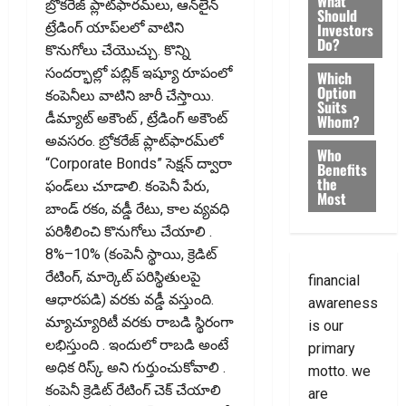
What
బ్రోకరేజ్ ప్లాట్‌ఫారమ్‌లు, ఆన్‌లైన్
Should
Investors
ట్రేడింగ్ యాప్‌లలో వాటిని
Do?
కొనుగోలు చేయొచ్చు. కొన్ని
సందర్భాల్లో పబ్లిక్ ఇష్యూ రూపంలో
Which
Option
కంపెనీలు వాటిని జారీ చేస్తాయి.
Suits
డీమ్యాట్‌ అకౌంట్ , ట్రేడింగ్‌ అకౌంట్‌
Whom?
అవసరం. బ్రోకరేజ్‌ ప్లాట్‌ఫారమ్‌లో
Who
“Corporate Bonds” సెక్షన్‌ ద్వారా
Benefits
the
ఫండ్‌లు చూడాలి. కంపెనీ పేరు,
Most
బాండ్ రకం, వడ్డీ రేటు, కాల వ్యవధి
పరిశీలించి కొనుగోలు చేయాలి .
8%–10% (కంపెనీ స్థాయి, క్రెడిట్
రేటింగ్, మార్కెట్ పరిస్థితులపై
financial
ఆధారపడి) వ‌ర‌కు వ‌డ్డీ వ‌స్తుంది.
awareness
మ్యాచ్యూరిటీ వరకు రాబడి స్థిరంగా
is our
లభిస్తుంది . ఇందులో రాబడి అంటే
primary
అధిక రిస్క్ అని గుర్తుంచుకోవాలి .
motto. we
కంపెనీ క్రెడిట్ రేటింగ్ చెక్ చేయాలి
are