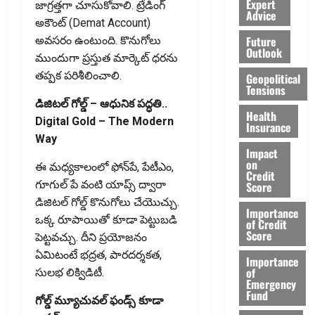
Expert
జాగ్రత్తగా చూసుకోవాలి. ట్రేడింగ్‌
Advice
అకౌంట్‌ (Demat Account)
Future
అవసరం ఉంటుంది. కొనుగోలు
Outlook
ముందుగా ప్రస్తుత మార్కెట్‌ ధరను
తప్పక పరిశీలించాలి.
Geopolitical
Tensions
డిజిటల్‌ గోల్డ్‌ – ఆధునిక పద్ధతి..
Health
Digital Gold – The Modern
Insurance
Way
Impact
on
ఈ మధ్యకాలంలో ఫోన్‌పే, పేటీఎం,
Credit
గూగుల్‌ పే వంటి యాప్స్‌ ద్వారా
Score
డిజిటల్‌ గోల్డ్‌ కొనుగోలు చేయొచ్చు.
Importance
ఒక్క రూపాయితో కూడా పెట్టుబడి
of Credit
Score
పెట్టవచ్చు. దీని ప్రయోజనం
ఏమిటంటే భద్రత, పారదర్శకత,
Importance
of
సులభ లిక్విడిటీ.
Emergency
Fund
గోల్డ్‌ మ్యూచువల్‌ ఫండ్స్‌ కూడా