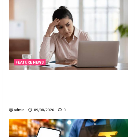
FEATURE NEWS
ఐటీ రిటర్న్స్‌లో ఫేక్‌ డిడక్షన్స్‌ పెట్టారా? AI నిఘాలో
దొరికితే భారీ పెనాల్టీ త‌ప్ప‌దు! Claimed Fake Deductions
in ITRs? Heavy Penalty Awaits If Caught by AI
Surveillance!
admin
09/08/2026
0