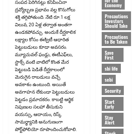
for the
సంపద పెరిగినట్లు కనిపించినా
Economy
ద్రవ్యోల్బణ ప్రభావం వల్ల కొనుగోలు
Precautions
శక్తి తగ్గిపోతుంది. నేటి రూ.1 లక్ష
Investors
విలువ, 20 ఏళ్ల తర్వాత అంతగా
Should Take
ఉండకపోవచ్చు. అందుకే దీర్ఘకాలిక
Precautions
లక్ష్యాల కోసం ఈక్విటీ ఆధారిత
to Be Taken
పెట్టుబడులు కూడా అవసరం.
Save
మ్యూచువల్‌ ఫండ్లు, ఈటీఎఫ్‌లు,
First
స్టాక్స్‌ వంటి వాటిలో కొంత మేర
sbi life
పెట్టుబడి పెడితే దీర్ఘకాలంలో
మెరుగైన రాబడులు వచ్చే
sebi
అవకాశం ఉంటుంది. అయితే
Security
అవగాహన లేకుండా పెట్టుబడులు
పెట్టడం ప్రమాదకరం. కాబట్టి ఆర్థిక
Start
Early
నిపుణుల సలహా తీసుకుని
వయస్సు, ఆదాయం, రిస్క్‌
Stay
Alert
సామర్థ్యానికి అనుగుణంగా
పోర్ట్‌ఫోలియో రూపొందించుకోవాలి.
Stock