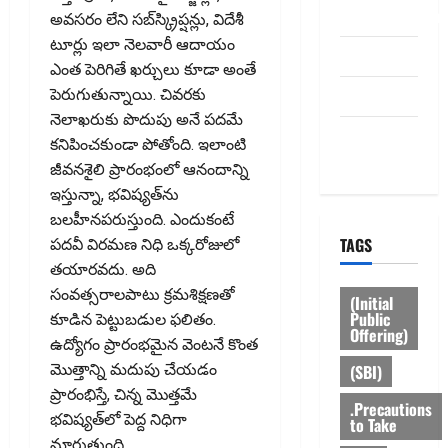
dhanammoolam.
అవసరం లేని సబ్‌స్క్రిప్షన్లు, విదేశీ
టూర్లు ఇలా నెలవారీ ఆదాయం
Disclaimer
ఎంత పెరిగితే ఖర్చులు కూడా అంతే
HOME
పెరుగుతున్నాయి. చివరకు
నెలాఖరుకు పొదుపు అనే పదమే
Privacy
కనిపించకుండా పోతోంది. ఇలాంటి
Policy
జీవనశైలి ప్రారంభంలో ఆనందాన్ని
ఇస్తున్నా, భవిష్యత్‌ను
బలహీనపరుస్తుంది. ఎందుకంటే
TAGS
పదవీ విరమణ నిధి ఒక్కరోజులో
తయారవదు. అది
సంవత్సరాలపాటు క్రమశిక్షణతో
(Initial
Public
కూడిన పెట్టుబడుల ఫలితం.
Offering)
ఉద్యోగం ప్రారంభమైన వెంటనే కొంత
(SBI)
మొత్తాన్ని మదుపు చేయడం
ప్రారంభిస్తే, చిన్న మొత్తమే
.Precautions
భవిష్యత్‌లో పెద్ద నిధిగా
to Take
మారుతుంది.