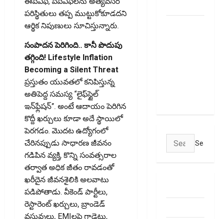
ఈపీఎఫ్‌, పీపీఎఫ్‌లను అత్యవసర
January 1
పరిస్థితులు తప్ప ముట్టుకోకూడదని
మీ ఎల్‌ఐసీ
ఆర్థిక నిపుణులు సూచిస్తున్నారు.
పాలసీ
సంపాదన పెరిగింది.. కానీ పొదుపు
నంబర్
తగ్గింది! Lifestyle Inflation
పోయిందా?
Becoming a Silent Threat
ఆన్‌లైన్‌లో
ప్రస్తుతం యువతలో కనిపిస్తున్న
సులభంగా
అతిపెద్ద సమస్య “లైఫ్‌స్టైల్‌
తెలుసుకోండిలా!
ఇన్‌ఫ్లేషన్‌”. అంటే ఆదాయం పెరిగిన
కొద్దీ ఖర్చులు కూడా అదే స్థాయిలో
పెరగడం. మొదట ఉద్యోగంలో
Search
చేరినప్పుడు సాధారణ జీవనం
for:
గడిపిన వ్యక్తి, కొన్ని సంవత్సరాల
తర్వాత అధిక జీతం రావడంతో
ఖరీదైన జీవనశైలికి అలవాటు
ABOUT US
పడిపోతాడు. వీకెండ్‌ పార్టీలు,
రెస్టారెంట్‌ ఖర్చులు, బ్రాండెడ్‌
Contact Us
వస్తువులు, EMIలపై గాడ్జెట్లు,