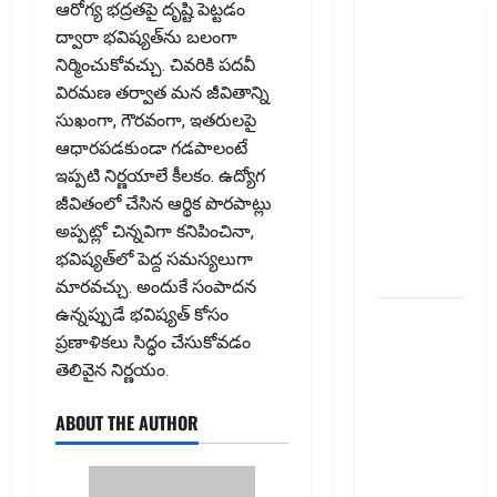
ఆరోగ్య భద్రతపై దృష్టి పెట్టడం
అయితే ఈ
ద్వారా భవిష్యత్‌ను బలంగా
విషయాలు
నిర్మించుకోవచ్చు. చివరికి పదవీ
తెలుసుకోండి!
విరమణ తర్వాత మన జీవితాన్ని
Thinking of
సుఖంగా, గౌరవంగా, ఇతరులపై
Taking a
ఆధారపడకుండా గడపాలంటే
Personal
ఇప్పటి నిర్ణయాలే కీలకం. ఉద్యోగ
Loan..
జీవితంలో చేసిన ఆర్థిక పొరపాట్లు
Here’s What
అప్పట్లో చిన్నవిగా కనిపించినా,
You Should
భవిష్యత్‌లో పెద్ద సమస్యలుగా
Know
మారవచ్చు. అందుకే సంపాదన
ఉన్నప్పుడే భవిష్యత్‌ కోసం
New
ప్రణాళికలు సిద్ధం చేసుకోవడం
Changes
తెలివైన నిర్ణయం.
Effective
From 1st
ABOUT THE AUTHOR
June 2024
జూన్ 1
నుంచి