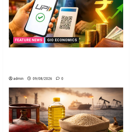
FEATURE NEWS
GIO ECONOMICS
యూపీఐ లావాదేవీలన్నీ ఉచితమే! క్లారిటీ ఇచ్చిన కేంద్ర
స‌ర్కారు!! All UPI Transactions Remain Free! Centre
Government Clarifies!!
admin
09/08/2026
0