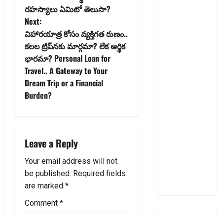
o
రహస్యాలు ఏమిటో తెలుసా?
Diwali
Next:
2025: Top
s
విహారయాత్ర కోసం వ్యక్తిగత రుణం..
15 Stock
t
కలల ట్రిప్‌న‌కు మార్గమా? లేక ఆర్థిక
Ideas
భారమా? Personal Loan for
n
RBI రేటు
Travel.. A Gateway to Your
తగ్గించినప్పటికీ
Dream Trip or a Financial
a
మీ EMI
Burden?
అలాగే
v
ఉందా..
i
Even After
Leave a Reply
RBI Rate
g
Cut, Is Your
Your email address will not
EMI Still
a
be published.
Required fields
the Same
are marked
*
t
Comment
*
i