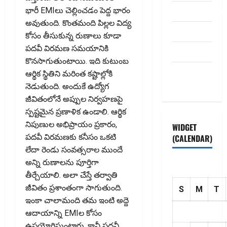
dhanammoolam.
భారీ EMIలు చెల్లించడం పెద్ద భారం
అవుతుంది. కొంతమంది పిల్లల విద్య
Disclaimer
కోసం తీసుకున్న రుణాలు కూడా
పదవీ విరమణ సమయానికి
HOME
కొనసాగుతుంటాయి. ఇది కుటుంబ
Privacy
ఆర్థిక స్థితిని మరింత కష్టాల్లోకి
Policy
నెడుతుంది. అందుకే ఉద్యోగ
జీవితంలోనే అప్పుల నిర్వహణపై
స్పష్టమైన ప్రణాళిక ఉండాలి. ఆర్థిక
నిపుణుల అభిప్రాయం ప్రకారం,
WIDGET
పదవీ విరమణకు కనీసం ఒకటి
(CALENDAR)
లేదా రెండు సంవత్సరాల ముందే
అన్ని రుణాలను పూర్తిగా
తీర్చేయాలి. అలా చేస్తే తర్వాతి
జీవితం ప్రశాంతంగా సాగుతుంది.
S
M
T
ఇంకా చాలామంది తమ ఇంటి అద్దె
ఆదాయాన్ని EMIల కోసం
ఉపయోగిస్తుంటారు. కానీ పదవీ