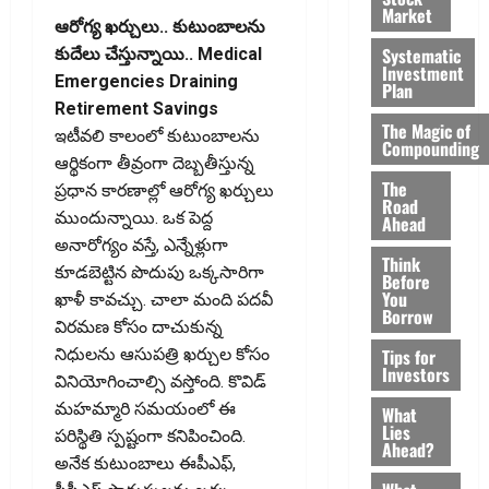
Market
ఆరోగ్య ఖర్చులు.. కుటుంబాలను
Systematic
కుదేలు చేస్తున్నాయి.. Medical
Investment
Emergencies Draining
Plan
Retirement Savings
The Magic of
ఇటీవలి కాలంలో కుటుంబాలను
Compounding
ఆర్థికంగా తీవ్రంగా దెబ్బతీస్తున్న
The
ప్రధాన కారణాల్లో ఆరోగ్య ఖర్చులు
Road
ముందున్నాయి. ఒక పెద్ద
Ahead
అనారోగ్యం వస్తే, ఎన్నేళ్లుగా
Think
కూడబెట్టిన పొదుపు ఒక్కసారిగా
Before
You
ఖాళీ కావచ్చు. చాలా మంది పదవీ
Borrow
విరమణ కోసం దాచుకున్న
Tips for
నిధులను ఆసుపత్రి ఖర్చుల కోసం
Investors
వినియోగించాల్సి వస్తోంది. కొవిడ్‌
మహమ్మారి సమయంలో ఈ
What
Lies
పరిస్థితి స్పష్టంగా కనిపించింది.
Ahead?
అనేక కుటుంబాలు ఈపీఎఫ్‌,