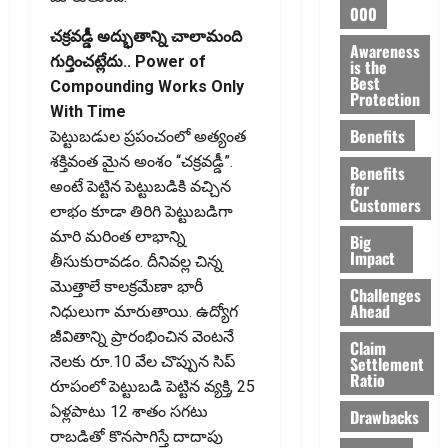
000
చక్రవడ్డీ అద్భుతాన్ని చాలామంది
Awareness
గుర్తించట్లేదు.. Power of
is the
Best
Compounding Works Only
Protection
With Time
Benefits
పెట్టుబడుల ప్రపంచంలో అత్యంత
శక్తివంత మైన అంశం “చక్రవడ్డీ”.
Benefits
for
అంటే పెట్టిన పెట్టుబడికి వచ్చిన
Customers
లాభం కూడా తిరిగి పెట్టుబడిగా
మారి మరింత లాభాన్ని
Big
Impact
తీసుకురావడం. దీనివల్ల చిన్న
మొత్తాలే కాలక్రమేణా భారీ
Challenges
Ahead
నిధులుగా మారుతాయి. ఉద్యోగ
జీవితాన్ని ప్రారంభించిన వెంటనే
Claim
Settlement
నెలకు రూ.10 వేల చొప్పున సిప్‌
Ratio
రూపంలో పెట్టుబడి పెట్టిన వ్యక్తి, 25
ఏళ్లపాటు 12 శాతం సగటు
Drawbacks
రాబడితో కొనసాగిస్తే దాదాపు