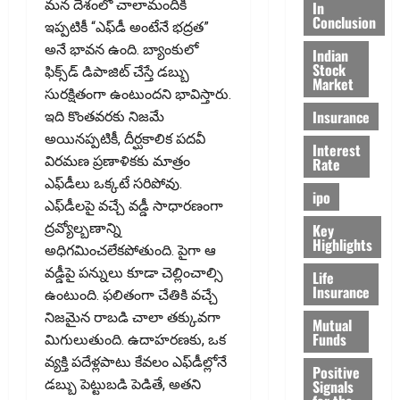
మన దేశంలో చాలామందికి
In
Conclusion
ఇప్పటికీ “ఎఫ్‌డీ అంటేనే భద్రత”
అనే భావన ఉంది. బ్యాంకులో
Indian
Stock
ఫిక్స్‌డ్‌ డిపాజిట్‌ చేస్తే డబ్బు
Market
సురక్షితంగా ఉంటుందని భావిస్తారు.
Insurance
ఇది కొంతవరకు నిజమే
అయినప్పటికీ, దీర్ఘకాలిక పదవీ
Interest
విరమణ ప్రణాళికకు మాత్రం
Rate
ఎఫ్‌డీలు ఒక్కటే సరిపోవు.
ipo
ఎఫ్‌డీలపై వచ్చే వడ్డీ సాధారణంగా
Key
ద్రవ్యోల్బణాన్ని
Highlights
అధిగమించలేకపోతుంది. పైగా ఆ
వడ్డీపై పన్నులు కూడా చెల్లించాల్సి
Life
Insurance
ఉంటుంది. ఫలితంగా చేతికి వచ్చే
నిజమైన రాబడి చాలా తక్కువగా
Mutual
Funds
మిగులుతుంది. ఉదాహరణకు, ఒక
వ్యక్తి పదేళ్లపాటు కేవలం ఎఫ్‌డీల్లోనే
Positive
Signals
డబ్బు పెట్టుబడి పెడితే, అతని