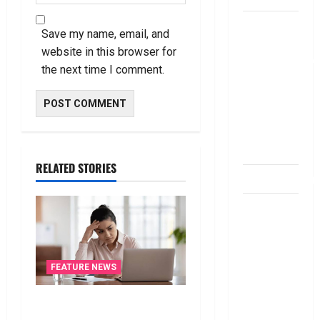
బ్యాంకు
Save my name, email, and
అకౌంట్‌లో
website in this browser for
డ‌బ్బులేస్తున్నారా
the next time I comment.
deposit and
withdraw
limit in
bank
account
RELATED STORIES
dhanammoolam.
చిట్ ఫండ్‌,
Mutual
Fund SIP లో
ఏది అధిక
FEATURE NEWS
లాభ‌దాయకం
Chit Funds
ఐటీ రిటర్న్స్‌లో ఫేక్‌ డిడక్షన్స్‌
vs Mutual