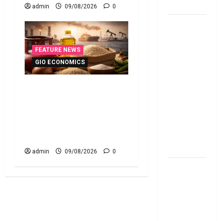
Know
admin
09/08/2026
0
New
Changes
Effective
FEATURE NEWS
From 1st
GIO ECONOMICS
June 2024
జూన్ 1
పెరుగుతున్న వంట ఖర్చులు ..
నుంచి
భార‌మైన కుటుంబ బడ్జెట్ !!
అమ‌లు
Rising Cooking Costs..
కానున్న కొత్త
Growing Burden on Family
నిబంధ‌న‌లు
Budgets!!
ఇవే
admin
09/08/2026
0
మేజిక్ ఆఫ్
థింకింగ్ బిగ్
బుక్ స‌మ‌రీ
తెలుగు the
magic of