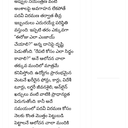
బిల్లులో కొత్త
అప్పుల నియంత్రణ వంటి
మార్పు.. !!
అంశాలపై అవగాహన లేకపోతే
GST Details
పదవీ విరమణ తర్వాత తీవ్ర
of the Final
ఇబ్బందులు ఎదురయ్యే పరిస్థితి
Recipient
వస్తుంది. ఇప్పటి తరం ఎక్కువగా
Now
“ఈరోజు ఎలా ఎంజాయ్‌
Mandatory..
చేయాలి?” అన్న దానిపై దృష్టి
New
పెడుతోంది. “రేపటి కోసం ఎలా సిద్ధం
Change in
కావాలి?” అనే ఆలోచన చాలా
E-Way Bill
తక్కువ మందిలో మాత్రమే
Rules!!
కనిపిస్తోంది. ఉద్యోగం ప్రారంభమైన
వెంటనే ఖరీదైన ఫోన్లు, కార్లు, విదేశీ
వాడని
టూర్లు, లగ్జరీ జీవనశైలి, ఆన్‌లైన్‌
బ్యాంకు
ఖర్చులు వంటి వాటికి ప్రాధాన్యత
ఖాతాలతో
పెరుగుతోంది. కానీ అదే
సిబిల్‌ స్కోర్‌
సమయంలో పదవీ విరమణ కోసం
తగ్గుతుందా?
నెలకు కొంత మొత్తం పెట్టుబడి
పాత క్రెడిట్‌
పెట్టాలనే ఆలోచన చాలా మందికి
కార్డును క్లోజ్‌