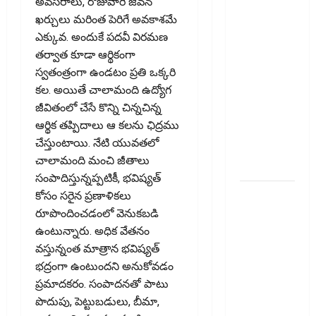
అవసరాలు, రోజువారీ జీవన
భార‌మైన
ఖర్చులు మరింత పెరిగే అవకాశమే
కుటుంబ
ఎక్కువ. అందుకే పదవీ విరమణ
బడ్జెట్ !!
తర్వాత కూడా ఆర్థికంగా
Rising
స్వతంత్రంగా ఉండటం ప్రతి ఒక్కరి
Cooking
కల. అయితే చాలామంది ఉద్యోగ
Costs..
జీవితంలో చేసే కొన్ని చిన్నచిన్న
Growing
ఆర్థిక తప్పిదాలు ఆ కలను ఛిద్రము
Burden on
చేస్తుంటాయి. నేటి యువతలో
Family
చాలామంది మంచి జీతాలు
Budgets!!
సంపాదిస్తున్నప్పటికీ, భవిష్యత్‌
సరుకు
కోసం సరైన ప్రణాళికలు
అంతిమంగా
రూపొందించడంలో వెనుకబడి
చేరే వ్యక్తి
ఉంటున్నారు. అధిక వేతనం
జీఎస్‌టీ
వస్తున్నంత మాత్రాన భవిష్యత్‌
వివరాలు
భద్రంగా ఉంటుందని అనుకోవడం
తప్పనిసరి..
ప్రమాదకరం. సంపాదనతో పాటు
ఈ-వే
పొదుపు, పెట్టుబడులు, బీమా,