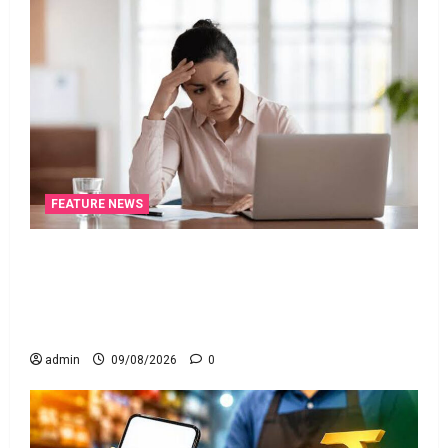
FEATURE NEWS
ఐటీ రిటర్న్స్‌లో ఫేక్‌ డిడక్షన్స్‌ పెట్టారా? AI నిఘాలో
దొరికితే భారీ పెనాల్టీ త‌ప్ప‌దు! Claimed Fake Deductions
in ITRs? Heavy Penalty Awaits If Caught by AI
Surveillance!
admin
09/08/2026
0