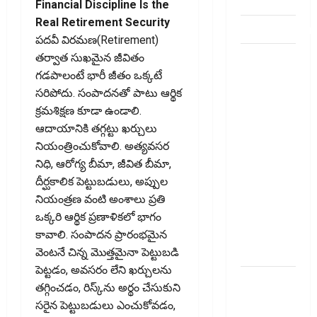
account
Financial Discipline Is the
Real Retirement Security
dhanammoolam.
పదవీ విరమణ(Retirement)
చిట్ ఫండ్‌,
తర్వాత సుఖమైన జీవితం
Mutual
గడపాలంటే భారీ జీతం ఒక్కటే
Fund SIP లో
సరిపోదు. సంపాదనతో పాటు ఆర్థిక
ఏది అధిక
క్రమశిక్షణ కూడా ఉండాలి.
లాభ‌దాయకం
ఆదాయానికి తగ్గట్టు ఖర్చులు
Chit Funds
నియంత్రించుకోవాలి. అత్యవసర
vs Mutual
నిధి, ఆరోగ్య బీమా, జీవిత బీమా,
Fund SIP..
దీర్ఘకాలిక పెట్టుబడులు, అప్పుల
Which is
నియంత్రణ వంటి అంశాలు ప్రతి
the Better
ఒక్కరి ఆర్థిక ప్రణాళికలో భాగం
Investment
కావాలి. సంపాదన ప్రారంభమైన
Option
వెంటనే చిన్న మొత్తమైనా పెట్టుబడి
పెట్టడం, అవసరం లేని ఖర్చులను
పర్సనల్
తగ్గించడం, రిస్క్‌ను అర్థం చేసుకుని
లోన్
సరైన పెట్టుబడులు ఎంచుకోవడం,
తీసుకోవాల‌నుకుం