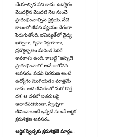
చేయాల్సిన పని కాదు. ఉద్యోగం
ZERO TO
మొదలైన మొదటి నెల నుంచే
ONE book
ప్రారంభించాల్సిన ప్రక్రియ. నేటి
summery
కాలంలో జీవన వ్యయం వేగంగా
telugu
పెరుగుతోంది. భవిష్యత్‌లో వైద్య
బ్యాంకుల్లో
ఖర్చులు, గృహ వ్యయాలు,
మోసపోవ‌ద్దు..
ద్రవ్యోల్బణం మరింత పెరిగే
జాగ్ర‌త్త‌ Be
అవకాశం ఉంది. కాబట్టి “ఇప్పుడే
careful in
ప్రారంభించాలి” అనే ఆలోచన
Banks
అవసరం. పదవీ విరమణ అంటే
ఉద్యోగం ముగియడం మాత్రమే
బ్యాంకు
కాదు. అది జీవితంలో మరో కొత్త
అకౌంట్‌లో
దశ. ఆ దశలో ఇతరులపై
డ‌బ్బులేస్తున్నారా
ఆధారపడకుండా, స్వేచ్ఛగా
deposit and
జీవించాలంటే ఇప్పటి నుంచే ఆర్థిక
withdraw
క్రమశిక్షణ అవసరం.
limit in
bank
ఆర్థిక స్వేచ్ఛకు క్రమశిక్షణే మార్గం..