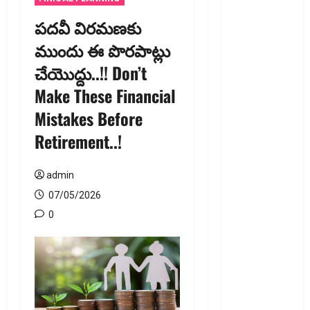
ఐటీ
పదవీ విరమణకు
రిటర్న్స్‌లో
ముందు ఈ పొర‌పాట్లు
ఫేక్‌ డిడక్షన్స్‌
చేయొద్దు..!! Don’t
పెట్టారా? AI
నిఘాలో
Make These Financial
దొరికితే భారీ
Mistakes Before
పెనాల్టీ
Retirement..!
త‌ప్ప‌దు!
Claimed
Fake
admin
Deductions
07/05/2026
in ITRs?
0
Heavy
Penalty
Awaits If
Caught by
AI