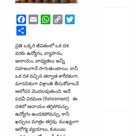
Surveillance!
యూపీఐ
Facebook
Email
WhatsApp
Copy
Twitter
లావాదేవీలన్నీ
Link
Share
ఉచితమే!
క్లారిటీ
ఇచ్చిన కేంద్ర
ప్రతి ఒక్కరి జీవితంలో ఒక దశ
స‌ర్కారు!! All
వరకు ఉద్యోగం, వ్యాపారం,
UPI
ఆదాయం, బాధ్యతలు అన్నీ
Transactions
సహజంగానే సాగుతుంటాయి. కానీ
Remain
ఒక దశ వచ్చిన తర్వాత శారీరకంగా,
Free!
మానసికంగా విశ్రాంతి తీసుకోవాలనే
Centre
ఆలోచన మొదలవుతుంది. అదే
Government
పదవీ విరమణ (Retirement) . ఈ
Clarifies!!
దశలో ఆదాయం తగ్గిపోవచ్చు,
ఉద్యోగం ఉండకపోవచ్చు, కానీ
పెరుగుతున్న
ఖర్చులు మాత్రం తగ్గవు. ముఖ్యంగా
వంట
ఆరోగ్య వ్యయాలు, కుటుంబ
ఖర్చులు ..