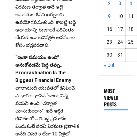
2
3
4
విరమణ తర్వాత అదే అద్దె
ఆదాయం జీవన ఖర్చులకు
9
10
11
ఉపయోగపడుతుంది. కాబట్టి అద్దె
16
17
18
ఆదాయాన్ని రుణాలకే పరిమితం
చేయకుండా భవిష్యత్‌ అవసరాల
23
24
25
కోసం భద్రపరచాలి.
30
31
“ఇంకా సమయం ఉంది”
అనుకోవడమే పెద్ద తప్పు..
« Jul
Procrastination Is the
Biggest Financial Enemy
చాలామంది యువతలో కనిపించే
MOST
సాధారణ భావన “ఇంకా చిన్న
VIEWED
వయసే ఉంది.. తర్వాత
POSTS
చూసుకుందాం”. ఇదే ఆర్థిక
జీవితంలో అతిపెద్ద ప్రమాదం.
జీరో టు వ‌న్
ఎందుకంటే పదవీ విరమణ ప్రణాళిక
బుక్ స‌మ‌రీ
అనేది చివరి 5 లేదా 10 ఏళ్లలో
తెలుగు