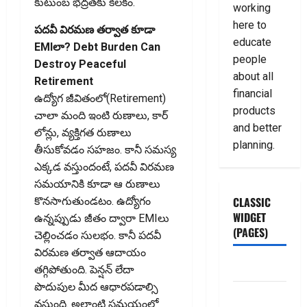
కుటుంబ భద్రతకు కీలకం.
working
here to
పదవీ విరమణ తర్వాత కూడా
educate
EMIలా? Debt Burden Can
people
Destroy Peaceful
about all
Retirement
financial
ఉద్యోగ జీవితంలో(Retirement)
products
చాలా మంది ఇంటి రుణాలు, కార్‌
and better
లోన్లు, వ్యక్తిగత రుణాలు
planning.
తీసుకోవడం సహజం. కానీ సమస్య
ఎక్కడ వస్తుందంటే, పదవీ విరమణ
సమయానికి కూడా ఆ రుణాలు
CLASSIC
కొనసాగుతుండటం. ఉద్యోగం
WIDGET
ఉన్నప్పుడు జీతం ద్వారా EMIలు
(PAGES)
చెల్లించడం సులభం. కానీ పదవీ
విరమణ తర్వాత ఆదాయం
ABOUT US
తగ్గిపోతుంది. పెన్షన్‌ లేదా
పొదుపుల మీద ఆధారపడాల్సి
Contact Us
వస్తుంది. అలాంటి సమయంలో