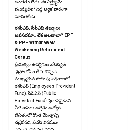
ఉండడం లేదు. ఈ నిర్లక్ష్యమే
చేస్తే
భవిష్యత్‌లో పెద్ద ఆర్థిక భారంగా
ఏమవుతుంది?
మారుతోంది.
Do Unused
Bank
ఈపీఎఫ్‌, పీపీఎఫ్‌ డబ్బులు
Accounts
అవసరమా.. లేక అలవాటా? EPF
Lower Your
& PPF Withdrawals
CIBIL
Weakening Retirement
Score?
Corpus
What
ప్రభుత్వం ఉద్యోగుల భవిష్యత్‌
Happens If
భద్రత కోసం తీసుకొచ్చిన
You Close
ముఖ్యమైన పొదుపు పథకాలలో
an Old
ఈపీఎఫ్‌ (Employees Provident
Credit
Fund), పీపీఎఫ్‌ (Public
Card?
Provident Fund) ప్రధానమైనవి.
వీటి అసలు ఉద్దేశం ఉద్యోగ
జీవిత బీమా
జీవితంలో కొంత మొత్తాన్ని
ప్రీమియం
భద్రపరచి, పదవీ విరమణ
గడువు
సమయానికి పెద్ద నిధిని