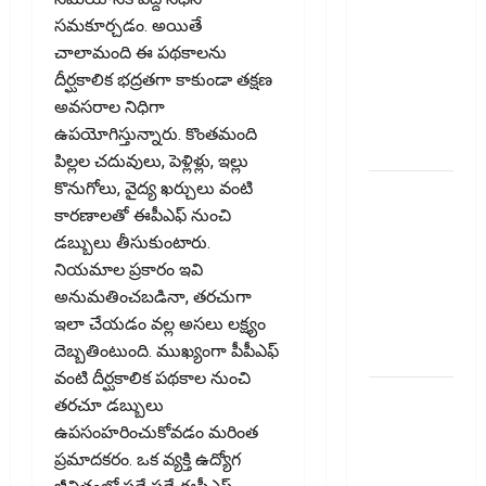
దాటితే
సమకూర్చడం. అయితే
ఏమవుతుంది?
చాలామంది ఈ పథకాలను
ఒక చిన్న
దీర్ఘకాలిక భద్రతగా కాకుండా తక్షణ
నిర్లక్ష్యంతో
అవసరాల నిధిగా
ల‌క్ష‌లు
ఉపయోగిస్తున్నారు. కొంతమంది
కోల్పోతామా?
పిల్లల చదువులు, పెళ్లిళ్లు, ఇల్లు
కొనుగోలు, వైద్య ఖర్చులు వంటి
స్టాక్‌
కారణాలతో ఈపీఎఫ్‌ నుంచి
ఎక్స్ఛేంజీలు,
డబ్బులు తీసుకుంటారు.
క్లియరింగ్‌
నియమాల ప్రకారం ఇవి
కార్పొరేషన్లకు
అనుమతించబడినా, తరచుగా
విడివిడిగా
ఇలా చేయడం వల్ల అసలు లక్ష్యం
సెబీ కొత్త
దెబ్బతింటుంది. ముఖ్యంగా పీపీఎఫ్‌
నిబంధనలు
వంటి దీర్ఘకాలిక పథకాల నుంచి
టెక్నోక్రాఫ్ట్
తరచూ డబ్బులు
వెంచర్స్
ఉపసంహరించుకోవడం మరింత
ఐపీఓ: షార్ట్
ప్రమాదకరం. ఒక వ్యక్తి ఉద్యోగ
టర్మ్