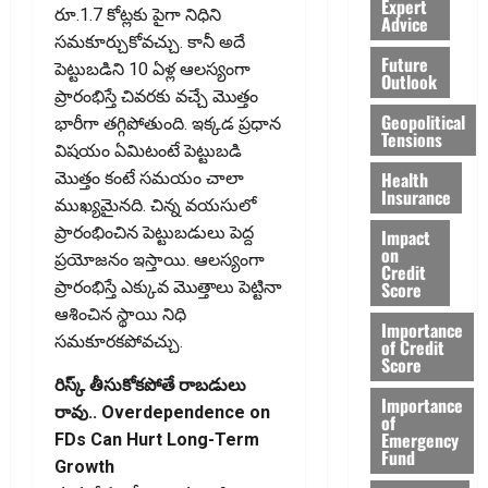
Expert
రూ.1.7 కోట్లకు పైగా నిధిని
Advice
సమకూర్చుకోవచ్చు. కానీ అదే
Future
పెట్టుబడిని 10 ఏళ్ల ఆలస్యంగా
Outlook
ప్రారంభిస్తే చివరకు వచ్చే మొత్తం
Geopolitical
భారీగా తగ్గిపోతుంది. ఇక్కడ ప్రధాన
Tensions
విషయం ఏమిటంటే పెట్టుబడి
Health
మొత్తం కంటే సమయం చాలా
Insurance
ముఖ్యమైనది. చిన్న వయసులో
ప్రారంభించిన పెట్టుబడులు పెద్ద
Impact
on
ప్రయోజనం ఇస్తాయి. ఆలస్యంగా
Credit
Score
ప్రారంభిస్తే ఎక్కువ మొత్తాలు పెట్టినా
ఆశించిన స్థాయి నిధి
Importance
సమకూరకపోవచ్చు.
of Credit
Score
రిస్క్‌ తీసుకోకపోతే రాబడులు
Importance
రావు.. Overdependence on
of
Emergency
FDs Can Hurt Long-Term
Fund
Growth