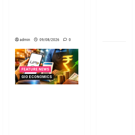
పెట్టారా? AI నిఘాలో దొరికితే
Fund SIP..
భారీ పెనాల్టీ త‌ప్ప‌దు! Claimed
Which is
Fake Deductions in ITRs?
the Better
Heavy Penalty Awaits If
Investment
Caught by AI Surveillance!
Option
admin
09/08/2026
0
పర్సనల్
లోన్
తీసుకోవాల‌నుకుం
అయితే ఈ
FEATURE NEWS
విషయాలు
GIO ECONOMICS
తెలుసుకోండి!
యూపీఐ లావాదేవీలన్నీ
Thinking of
ఉచితమే! క్లారిటీ ఇచ్చిన కేంద్ర
Taking a
స‌ర్కారు!! All UPI
Personal
Transactions Remain Free!
Loan..
Centre Government
Here’s What
Clarifies!!
You Should