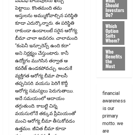
What
పీపీఎఫ్‌ పొదుపులను ఖర్చు
Should
పెట్టాయి. కొంతమంది తమ
Investors
Do?
ఆస్తులను అమ్ముకోవాల్సిన పరిస్థితి
కూడా ఎదుర్కొన్నారు. ఈ పరిస్థితి
Which
Option
రాకుండా ఉండాలంటే సరైన ఆరోగ్య
Suits
బీమా చాలా అవసరం. చాలామంది
Whom?
“కంపెనీ ఇన్సూరెన్స్‌ ఉంది కదా”
Who
అని నిర్లక్ష్యం చేస్తుంటారు. కానీ
Benefits
the
ఉద్యోగం ముగిసిన తర్వాత ఆ
Most
కవరేజ్‌ ఉండకపోవచ్చు. అందుకే
వ్యక్తిగత ఆరోగ్య బీమా పాలసీ
తప్పనిసరి. వయసు పెరిగే కొద్దీ
ఆరోగ్య సమస్యలు పెరుగుతాయి.
financial
అదే సమయంలో ఆదాయం
awareness
తగ్గుతుంది. కాబట్టి చిన్న
is our
వయసులోనే తక్కువ ప్రీమియంతో
primary
మంచి ఆరోగ్య బీమా తీసుకోవడం
motto. we
ఉత్తమం. జీవిత బీమా కూడా
are