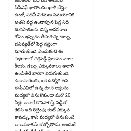
జీవితంలో పదే పదే ఈపీఎఫ్‌,
ఇన్‌వెస్టర్లు
పీపీఎఫ్‌ ఖాతాలను ఖాళీ చేస్తూ
అప్లై
ఉంటే, పదవీ విరమణ సమయానికి
చేయవచ్చా?
అతని వద్ద ఉండాల్సిన పెద్ద నిధి
కరిగిపోతుంది. చిన్న అవసరాల
రికవరీ
కోసం ఇప్పుడు తీసుకున్న డబ్బు,
ఏజెంట్లపై
భవిష్యత్‌లో పెద్ద నష్టంగా
ఆర్‌బీఐ
మారుతుంది. ఎందుకంటే ఈ
కొరడా..!
పథకాలలో చక్రవడ్డీ ప్రభావం చాలా
జనవరి 1
కీలకం. డబ్బు ఎక్కువకాలం అలాగే
నుంచి కొత్త
ఉండితేనే భారీగా పెరుగుతుంది.
నిబంధనలు
ఉదాహరణకు, ఒక ఉద్యోగి తన
అమలు..
ఈపీఎఫ్‌లో ఉన్న రూ.5 లక్షలను
RBI Cracks
మధ్యలో తీసుకోకుండా మరో 20
Down on
ఏళ్లు అలాగే కొనసాగిస్తే, వడ్డీతో
Recovery
కలిసి అది రెట్టింపు కంటే ఎక్కువ
Agents..
కావచ్చు. కానీ మధ్యలో తీసుకుంటే
New Rules
ఆ అవకాశమే కోల్పోతాడు. అందుకే
from