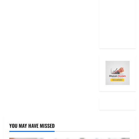
Even After
RBI Rate
Cut, Is Your
EMI Still
the Same
YOU MAY HAVE MISSED