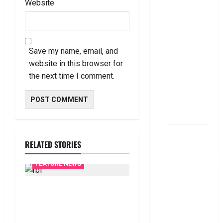
Fund SIP లో
Website
ఏది అధిక
లాభ‌దాయకం
Chit Funds
vs Mutual
Save my name, email, and
Fund SIP..
website in this browser for
Which is
the next time I comment.
the Better
Investment
Option
పర్సనల్
RELATED STORIES
లోన్
తీసుకోవాల‌నుకుం
FEATURE NEWS
అయితే ఈ
విషయాలు
రికవరీ ఏజెంట్లపై ఆర్‌బీఐ
తెలుసుకోండి!
కొరడా..! జనవరి 1 నుంచి కొత్త
Thinking of
నిబంధనలు అమలు.. RBI
Taking a