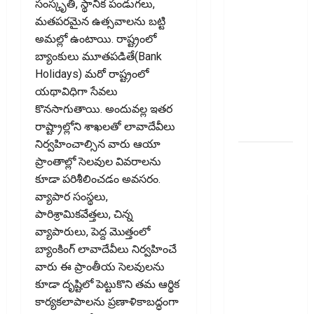
తెలుసుకోండి..!
సంస్కృతి, స్థానిక పండుగలు,
Prepaying
మతపరమైన ఉత్సవాలను బట్టి
Your
అమల్లో ఉంటాయి. రాష్ట్రంలో
Personal
బ్యాంకులు మూతపడితే(Bank
Loan?
Holidays) మరో రాష్ట్రంలో
Here’s What
యథావిధిగా సేవలు
You Must
కొనసాగుతాయి. అందువల్ల ఇతర
Know
రాష్ట్రాల్లోని శాఖలతో లావాదేవీలు
నిర్వహించాల్సిన వారు ఆయా
గూగుల్ పే,
ప్రాంతాల్లో సెలవుల వివరాలను
ఫోన్ పే
కూడా పరిశీలించడం అవసరం.
వినియోగదారులక
వ్యాపార సంస్థలు,
షాక్..! UPI
పారిశ్రామికవేత్తలు, చిన్న
లావాదేవీలపై
వ్యాపారులు, పెద్ద మొత్తంలో
చార్జీలు!!
బ్యాంకింగ్‌ లావాదేవీలు నిర్వహించే
Shock for
వారు ఈ ప్రాంతీయ సెలవులను
Google Pay,
కూడా దృష్టిలో పెట్టుకొని తమ ఆర్థిక
PhonePe
కార్యకలాపాలను ప్రణాళికాబద్ధంగా
Users! UPI