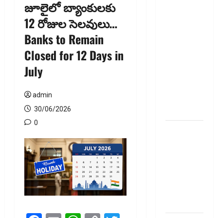
జూలైలో బ్యాంకులకు
జీవిత బీమా
12 రోజుల సెలవులు…
ప్రీమియం
Banks to Remain
గడువు
దాటితే
Closed for 12 Days in
ఏమవుతుంది?
July
ఒక చిన్న
నిర్లక్ష్యంతో
admin
ల‌క్ష‌లు
కోల్పోతామా?
30/06/2026
0
స్టాక్‌
ఎక్స్ఛేంజీలు,
క్లియరింగ్‌
కార్పొరేషన్లకు
విడివిడిగా
సెబీ కొత్త
నిబంధనలు