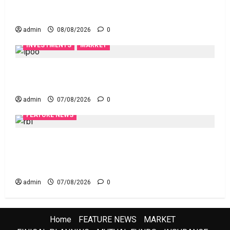
స్టాక్‌ ఎక్స్ఛేంజీలు, క్లియరింగ్‌ కార్పొరేషన్లకు విడివిడిగా సెబీ
కొత్త నిబంధనలు
admin
08/08/2026
0
INVESTMENTS
MARKET
టెక్నోక్రాఫ్ట్ వెంచర్స్ ఐపీఓ: షార్ట్ టర్మ్ ఇన్‌వెస్టర్లు అప్లై
చేయవచ్చా?
admin
07/08/2026
0
FEATURE NEWS
రికవరీ ఏజెంట్లపై ఆర్‌బీఐ కొరడా..! జనవరి 1 నుంచి కొత్త
నిబంధనలు అమలు.. RBI Cracks Down on Recovery
Agents.. New Rules from January 1
admin
07/08/2026
0
Home
FEATURE NEWS
MARKET