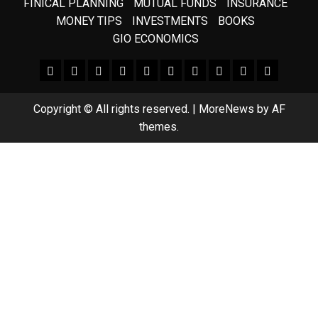
FINICAL PLANNING
MUTUAL FUNDS
INSURANCE
MONEY TIPS
INVESTMENTS
BOOKS
GIO ECONOMICS
FEATURE NEWS
FINICAL PLANNING
MARKET
INVESTMENTS
NEWS
INSURANCE
MUTUAL FUNDS
MONEY TIPS
BOOKS
Uncategor
Copyright © All rights reserved.
|
MoreNews
by AF
themes.