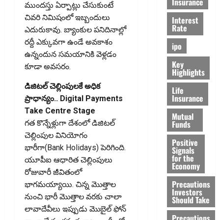
Insurance
ముందస్తు ఏర్పాట్లు చేసుకుంటే
చివరి నిమిషంలో ఇబ్బందులు
Interest
Rate
ఎదురుకావు. బ్యాంకుల పనిదినాల్లో
రద్దీ ఎక్కువగా ఉండే అవకాశం
ipo
ఉన్నందున సమయానికి వెళ్లడం
Key
కూడా అవసరం.
Highlights
డిజిటల్‌ చెల్లింపులకే అధిక
Life
Insurance
ప్రాధాన్యం.. Digital Payments
Take Centre Stage
Mutual
Funds
గత కొన్నేళ్లుగా దేశంలో డిజిటల్‌
చెల్లింపుల వినియోగం
Positive
భారీగా(Bank Holidays) పెరిగింది.
Signals
for the
యూపీఐ ఆధారిత చెల్లింపులు
Economy
రోజువారీ జీవితంలో
Precautions
భాగమయ్యాయి. చిన్న మొత్తాల
Investors
నుంచి భారీ మొత్తాల వరకు చాలా
Should Take
లావాదేవీలు ఇప్పుడు మొబైల్‌ ఫోన్‌
Precautions