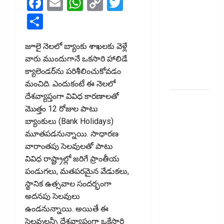
Facebook
Email
WhatsApp
Copy
Twitter
టెక్నోక్రాఫ్ట్
Link
వెంచర్స్
Share
ఐపీఓ: షార్ట్
టర్మ్
జూలై నెలలో బ్యాంకు శాఖలకు వెళ్లే
ఇన్‌వెస్టర్లు
వారు ముందుగానే ఒకసారి హాలిడే
అప్లై
క్యాలెండర్‌ను పరిశీలించుకోవడం
చేయవచ్చా?
మంచిది. ఎందుకంటే ఈ నెలలో
దేశవ్యాప్తంగా వివిధ కారణాలతో
రికవరీ
మొత్తం 12 రోజుల పాటు
ఏజెంట్లపై
బ్యాంకులు (Bank Holidays)
ఆర్‌బీఐ
మూతపడనున్నాయి. సాధారణ
కొరడా..!
వారాంతపు సెలవులతో పాటు
జనవరి 1
వివిధ రాష్ట్రాల్లో జరిగే ప్రాంతీయ
నుంచి కొత్త
పండుగలు, మతపరమైన వేడుకలు,
నిబంధనలు
స్థానిక ఉత్సవాల సందర్భంగా
అమలు..
అదనపు సెలవులు
RBI Cracks
ఉండనున్నాయి. అయితే ఈ
Down on
సెలవులన్నీ దేశవ్యాప్తంగా ఒకేసారి