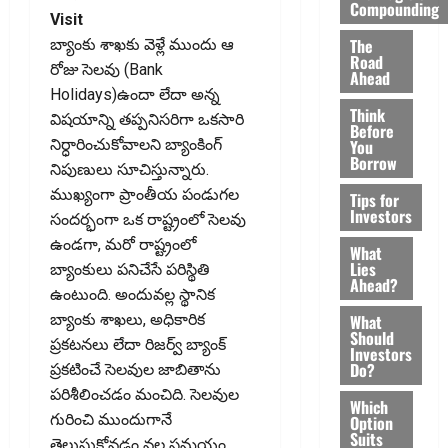
Compounding
Visit
The
బ్యాంకు శాఖకు వెళ్లే ముందు ఆ
Road
రోజు సెలవు (Bank
Ahead
Holidays)ఉందా లేదా అన్న
Think
విషయాన్ని తప్పనిసరిగా ఒకసారి
Before
You
నిర్ధారించుకోవాలని బ్యాంకింగ్‌
Borrow
నిపుణులు సూచిస్తున్నారు.
ముఖ్యంగా ప్రాంతీయ పండుగల
Tips for
Investors
సందర్భంగా ఒక రాష్ట్రంలో సెలవు
ఉండగా, మరో రాష్ట్రంలో
What
Lies
బ్యాంకులు పనిచేసే పరిస్థితి
Ahead?
ఉంటుంది. అందువల్ల స్థానిక
What
బ్యాంకు శాఖలు, అధికారిక
Should
ప్రకటనలు లేదా రిజర్వ్‌ బ్యాంక్‌
Investors
Do?
ప్రకటించే సెలవుల జాబితాను
పరిశీలించడం మంచిది. సెలవుల
Which
గురించి ముందుగానే
Option
Suits
తెలుసుకోవడం వల్ల సమయం