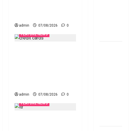
Cracks Down on Recovery
Personal
Agents.. New Rules from
Loan..
January 1
Here’s What
admin
07/08/2026
0
You Should
Know
FEATURE NEWS
New
క్రెడిట్‌ కార్డుతోనూ ఇన్‌కమ్‌
Changes
టాక్స్‌ చెల్లించొచ్చు..! కొత్త
Effective
నిబంధనలు ఇవే!! Pay Income
From 1st
Tax with Your Credit Card!
June 2024
Here’s What the New Rules
జూన్ 1
Say
నుంచి
admin
07/08/2026
0
అమ‌లు
FEATURE NEWS
కానున్న కొత్త
నిబంధ‌న‌లు
ఐటీఆర్‌లో తప్పులున్నాయా?..
ఇవే
ఇంకా అవకాశం ఉంది..! Errors