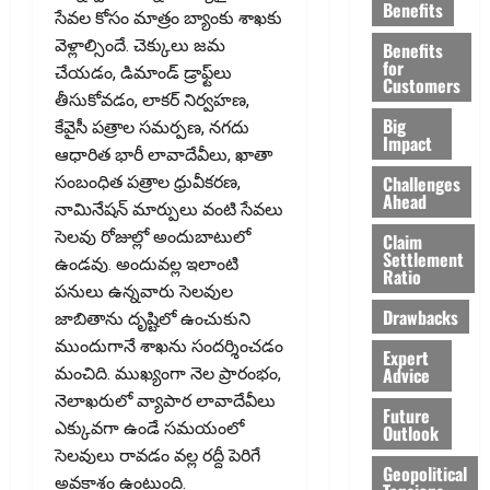
Benefits
సేవల కోసం మాత్రం బ్యాంకు శాఖకు
వెళ్లాల్సిందే. చెక్కులు జమ
Benefits
for
చేయడం, డిమాండ్‌ డ్రాఫ్ట్‌లు
Customers
తీసుకోవడం, లాకర్‌ నిర్వహణ,
Big
కేవైసీ పత్రాల సమర్పణ, నగదు
Impact
ఆధారిత భారీ లావాదేవీలు, ఖాతా
Challenges
సంబంధిత పత్రాల ధ్రువీకరణ,
Ahead
నామినేషన్‌ మార్పులు వంటి సేవలు
సెలవు రోజుల్లో అందుబాటులో
Claim
Settlement
ఉండవు. అందువల్ల ఇలాంటి
Ratio
పనులు ఉన్నవారు సెలవుల
Drawbacks
జాబితాను దృష్టిలో ఉంచుకుని
ముందుగానే శాఖను సందర్శించడం
Expert
Advice
మంచిది. ముఖ్యంగా నెల ప్రారంభం,
నెలాఖరులో వ్యాపార లావాదేవీలు
Future
ఎక్కువగా ఉండే సమయంలో
Outlook
సెలవులు రావడం వల్ల రద్దీ పెరిగే
Geopolitical
అవకాశం ఉంటుంది.