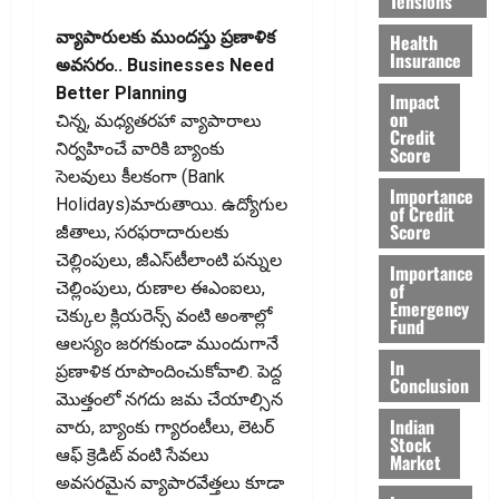
Tensions
వ్యాపారులకు ముందస్తు ప్రణాళిక
Health
Insurance
అవసరం.. Businesses Need
Better Planning
Impact
on
చిన్న, మధ్యతరహా వ్యాపారాలు
Credit
నిర్వహించే వారికి బ్యాంకు
Score
సెలవులు కీలకంగా (Bank
Importance
Holidays)మారుతాయి. ఉద్యోగుల
of Credit
Score
జీతాలు, సరఫరాదారులకు
చెల్లింపులు, జీఎస్‌టీలాంటి పన్నుల
Importance
of
చెల్లింపులు, రుణాల ఈఎంఐలు,
Emergency
చెక్కుల క్లియరెన్స్‌ వంటి అంశాల్లో
Fund
ఆలస్యం జరగకుండా ముందుగానే
In
ప్రణాళిక రూపొందించుకోవాలి. పెద్ద
Conclusion
మొత్తంలో నగదు జమ చేయాల్సిన
Indian
వారు, బ్యాంకు గ్యారంటీలు, లెటర్‌
Stock
ఆఫ్‌ క్రెడిట్‌ వంటి సేవలు
Market
అవసరమైన వ్యాపారవేత్తలు కూడా