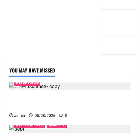
YOU MAY HAVE MISSED
INSURANCE
జీవిత బీమా ప్రీమియం గడువు దాటితే ఏమవుతుంది?
ఒక చిన్న నిర్లక్ష్యంతో ల‌క్ష‌లు కోల్పోతామా?
admin
08/08/2026
0
INVESTMENTS
MARKET