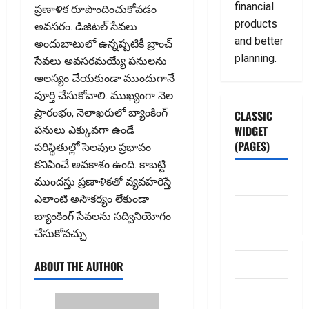
financial
ప్రణాళిక రూపొందించుకోవడం
products
అవసరం. డిజిటల్‌ సేవలు
and better
అందుబాటులో ఉన్నప్పటికీ బ్రాంచ్‌
planning.
సేవలు అవసరమయ్యే పనులను
ఆలస్యం చేయకుండా ముందుగానే
పూర్తి చేసుకోవాలి. ముఖ్యంగా నెల
ప్రారంభం, నెలాఖరులో బ్యాంకింగ్‌
CLASSIC
WIDGET
పనులు ఎక్కువగా ఉండే
(PAGES)
పరిస్థితుల్లో సెలవుల ప్రభావం
కనిపించే అవకాశం ఉంది. కాబట్టి
ABOUT US
ముందస్తు ప్రణాళికతో వ్యవహరిస్తే
ఎలాంటి అసౌకర్యం లేకుండా
Contact Us
బ్యాంకింగ్‌ సేవలను సద్వినియోగం
చేసుకోవచ్చు
dhanammoolam.
Disclaimer
ABOUT THE AUTHOR
HOME