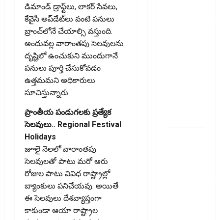
ఐటీఆర్‌లో
డిమాండ్‌ డ్రాఫ్ట్‌లు, లాకర్‌ సేవలు,
తప్పులున్నాయా?
కేవైసీ అప్‌డేట్‌లు వంటి పనులు
ఇంకా
బ్రాంచ్‌లోనే చేయాల్సి వస్తుంది.
అవకాశం
అందువల్ల వారాంతపు సెలవులను
ఉంది..!
దృష్టిలో ఉంచుకుని ముందుగానే
Errors in
పనులు పూర్తి చేసుకోవడం
Your ITR?
ఉత్తమమని అధికారులు
There’s Still
సూచిస్తున్నారు.
Time to Fix
ప్రాంతీయ పండుగలకు ప్రత్యేక
Them!
సెలవులు.. Regional Festival
వ్యక్తిగత
Holidays
రుణం
జూలై నెలలో వారాంతపు
ముందే
సెలవులతో పాటు మరో ఆరు
తీర్చేస్తున్నారా?..
రోజుల పాటు వివిధ రాష్ట్రాల్లో
ఈ
బ్యాంకులు పనిచేయవు. అయితే
విషయాలు
ఈ సెలవులు దేశవ్యాప్తంగా
తప్పక
కాకుండా ఆయా రాష్ట్రాల