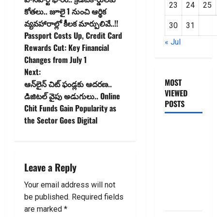
o
23
24
25
కోతలు.. జూలై 1 నుంచి ఆర్థిక
వ్యవహారాల్లో కీలక మార్పులివే..!!
s
30
31
Passport Costs Up, Credit Card
« Jul
t
Rewards Cut: Key Financial
Changes from July 1
n
Next:
MOST
ఆన్‌లైన్‌ చిట్‌ ఫండ్లకు ఆదరణ..
a
VIEWED
డిజిటల్ వైపు అడుగులు.. Online
POSTS
v
Chit Funds Gain Popularity as
the Sector Goes Digital
i
జీరో టు వ‌న్
బుక్ స‌మ‌రీ
g
తెలుగు
ZERO TO
Leave a Reply
a
ONE book
Your email address will not
t
summery
be published.
Required fields
telugu
i
are marked
*