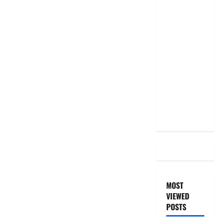
RBI రేటు
తగ్గించినప్పటికీ
మీ EMI
అలాగే
ఉందా..
Even After
RBI Rate
Cut, Is Your
EMI Still
the Same
MOST
VIEWED
POSTS