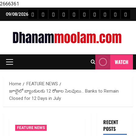
2666361
Skip
FEATURE NEWS
FINICAL PLANNING
MARKET
INVESTMENTS
NEWS
INSURANCE
MUTUAL FUND
MONEY TIP
BOOKS
Unca
09/08/2026
to
content
WATCH
Primary
Menu
Home
FEATURE NEWS
జూలైలో బ్యాంకులకు 12 రోజుల సెలవులు… Banks to Remain
Closed for 12 Days in July
RECENT
POSTS
FEATURE NEWS