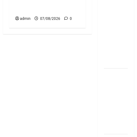
మేజిక్ ఆఫ్
in Your ITR? There’s Still
థింకింగ్ బిగ్
Time to Fix Them!
బుక్ స‌మ‌రీ
admin
07/08/2026
0
తెలుగు the
magic of
thinking big
book
summery
telugu
దీపావళి
2025: టాప్
15 స్టాక్
ఐడియాస్ ..
Diwali
2025: Top
15 Stock
Ideas