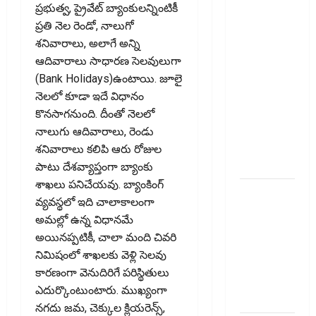
కొత్త
ప్రభుత్వ, ప్రైవేట్‌ బ్యాంకులన్నింటికీ
నిబంధనలు
ప్రతి నెల రెండో, నాలుగో
ఇవే!! Pay
శనివారాలు, అలాగే అన్ని
Income Tax
ఆదివారాలు సాధారణ సెలవులుగా
with Your
(Bank Holidays)ఉంటాయి. జూలై
Credit
నెలలో కూడా ఇదే విధానం
Card!
కొనసాగనుంది. దీంతో నెలలో
Here’s What
నాలుగు ఆదివారాలు, రెండు
the New
శనివారాలు కలిపి ఆరు రోజుల
Rules Say
పాటు దేశవ్యాప్తంగా బ్యాంకు
శాఖలు పనిచేయవు. బ్యాంకింగ్‌
చిన్న
వ్యవస్థలో ఇది చాలాకాలంగా
మదుపర్లకు
అమల్లో ఉన్న విధానమే
బిగ్ రిలీఫ్:
అయినప్పటికీ, చాలా మంది చివరి
రీట్‌, ఇన్విట్
నిమిషంలో శాఖలకు వెళ్లి సెలవు
పన్ను
కారణంగా వెనుదిరిగే పరిస్థితులు
మార్పులు
ఎదుర్కొంటుంటారు. ముఖ్యంగా
ఇవే!
నగదు జమ, చెక్కుల క్లియరెన్స్‌,