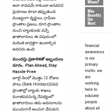
Whom?
ఆదా కావడమే కాకుండా అనవసర
Who
ప్రయాణం కూడా తప్పుతుంది.
Benefits
ముఖ్యంగా వృద్ధులు, గ్రామీణ
the
Most
ప్రాంతాల ప్రజలు, దూర ప్రాంతాల
నుంచి బ్యాంకులకు వచ్చే
ఖాతాదారులు ఈ విషయంలో
మరింత జాగ్రత్తగా ఉండాల్సిన
financial
అవసరం ఉంది.
awareness
is our
ముందస్తు ప్రణాళికతో ఇబ్బందులు
primary
దూరం.. Plan Ahead, Stay
motto. we
Hassle-Free
are
జూలై నెలలో మొత్తం 12 రోజుల
working
పాటు (Bank Holidays)వివిధ
here to
ప్రాంతాల్లో బ్యాంకు శాఖలు
educate
మూతపడనున్న నేపథ్యంలో
people
ఖాతాదారులు తమ అవసరాలను
about all
ముందుగానే అంచనా వేసుకుని