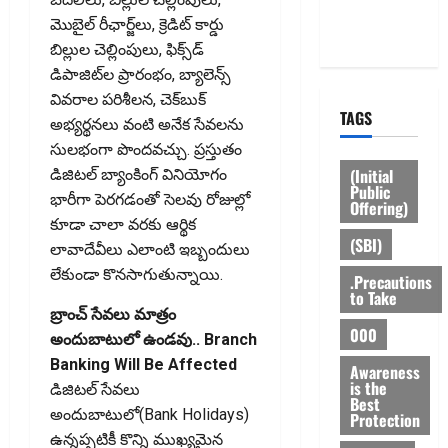
Privacy
మొబైల్‌ రీఛార్జ్‌లు, క్రెడిట్‌ కార్డు
Policy
బిల్లుల చెల్లింపులు, ఫిక్స్‌డ్‌
డిపాజిట్‌ల ప్రారంభం, బ్యాలెన్స్‌
వివరాల పరిశీలన, చెక్‌బుక్‌
TAGS
అభ్యర్థనలు వంటి అనేక సేవలను
సులభంగా పొందవచ్చు. ప్రస్తుతం
(Initial
డిజిటల్‌ బ్యాంకింగ్‌ వినియోగం
Public
భారీగా పెరగడంతో సెలవు రోజుల్లో
Offering)
కూడా చాలా వరకు ఆర్థిక
(SBI)
లావాదేవీలు ఎలాంటి ఇబ్బందులు
లేకుండా కొనసాగుతున్నాయి.
.Precautions
to Take
బ్రాంచ్‌ సేవలు మాత్రం
000
అందుబాటులో ఉండవు.. Branch
Banking Will Be Affected
Awareness
is the
డిజిటల్‌ సేవలు
Best
అందుబాటులో(Bank Holidays)
Protection
ఉన్నప్పటికీ కొన్ని ముఖ్యమైన