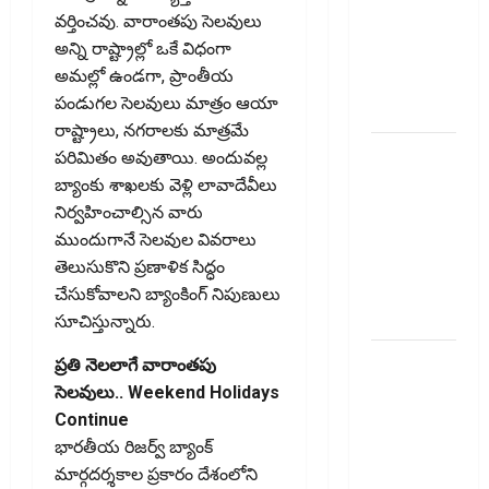
Recovery
వర్తించవు. వారాంతపు సెలవులు
Agents..
అన్ని రాష్ట్రాల్లో ఒకే విధంగా
New Rules
అమల్లో ఉండగా, ప్రాంతీయ
from
పండుగల సెలవులు మాత్రం ఆయా
January 1
రాష్ట్రాలు, నగరాలకు మాత్రమే
మీ ఎల్‌ఐసీ
పరిమితం అవుతాయి. అందువల్ల
పాలసీ
బ్యాంకు శాఖలకు వెళ్లి లావాదేవీలు
నంబర్
నిర్వహించాల్సిన వారు
పోయిందా?
ముందుగానే సెలవుల వివరాలు
ఆన్‌లైన్‌లో
తెలుసుకొని ప్రణాళిక సిద్ధం
సులభంగా
చేసుకోవాలని బ్యాంకింగ్‌ నిపుణులు
తెలుసుకోండిలా!
సూచిస్తున్నారు.
క్రెడిట్‌
ప్రతి నెలలాగే వారాంతపు
కార్డుతోనూ
సెలవులు.. Weekend Holidays
ఇన్‌కమ్‌
Continue
టాక్స్‌
భారతీయ రిజర్వ్‌ బ్యాంక్‌
చెల్లించొచ్చు..!
మార్గదర్శకాల ప్రకారం దేశంలోని