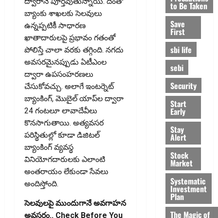
ద్వారానే పూర్తవుతున్నాయి. దీంతో
to Be Taken
బ్యాంకు శాఖలకు సెలవులు
Save
ఉన్నప్పటికీ సాధారణ
First
ఖాతాదారులపై ప్రభావం గతంతో
sbi life
పోలిస్తే చాలా వరకు తగ్గింది. నగదు
అవసరమైనప్పుడు ఏటీఎంల
sebi
ద్వారా ఉపసంహరణలు
Security
చేసుకోవచ్చు. అలాగే ఇంటర్నెట్‌
బ్యాంకింగ్‌, మొబైల్‌ యాప్‌ల ద్వారా
Start
Early
24 గంటలూ లావాదేవీలు
కొనసాగుతాయి. అత్యవసర
Stay
పరిస్థితుల్లో కూడా డిజిటల్‌
Alert
బ్యాంకింగ్‌ వ్యవస్థ
Stock
వినియోగదారులకు ఎలాంటి
Market
అంతరాయం లేకుండా సేవలు
Systematic
అందిస్తోంది.
Investment
Plan
సెలవులపై ముందుగానే అవగాహన
The Magic of
అవసరం.. Check Before You