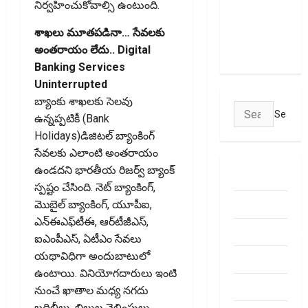
నిర్వహించుకోవాల్సి ఉంటుంది.
Transactions
May Attract
శాఖలు మూతపడినా… సేవలకు
Charges
అంతరాయం లేదు.. Digital
Banking Services
Uninterrupted
బ్యాంకు శాఖలకు సెలవు
Search
ఉన్నప్పటికీ (Bank
for:
Holidays)డిజిటల్‌ బ్యాంకింగ్‌
సేవలకు ఎలాంటి అంతరాయం
ఉండదని భారతీయ రిజర్వ్‌ బ్యాంక్‌
ABOUT US
స్పష్టం చేసింది. నెట్‌ బ్యాంకింగ్‌,
Contact Us
మొబైల్‌ బ్యాంకింగ్‌, యూపీఐ,
ఎన్‌ఈఎఫ్‌టీఈ, ఆర్‌టీజీఎస్‌,
dhanammoolam.
ఐఎంపీఎస్‌, ఏటీఎం సేవలు
యథావిధిగా అందుబాటులో
Disclaimer
ఉంటాయి. వినియోగదారులు ఇంటి
HOME
నుంచే ఖాతాల మధ్య నగదు
బదిలీలు, బిల్లుల చెల్లింపులు,