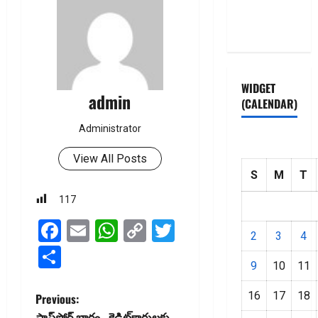
Privacy
Policy
WIDGET
admin
(CALENDAR)
Administrator
View All Posts
S
M
T
117
Facebook
Email
WhatsApp
Copy
Twitter
2
3
4
Link
Share
9
10
11
P
16
17
18
Previous:
పాస్‌పోర్ట్ భారం.. క్రెడిట్‌కార్డులకు