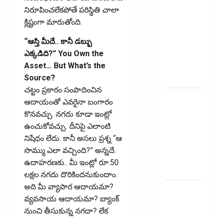
గడువు
నిరూపించలేకపోతే పరిస్థితి చాలా
దాటితే
క్లిష్టంగా మారుతోంది.
ఏమవుతుంది?
ఒక చిన్న
“ఆస్తి మీదే.. కానీ డబ్బు
నిర్లక్ష్యంతో
ఎక్కడిది?” You Own the
ల‌క్ష‌లు
Asset… But What’s the
కోల్పోతామా?
Source?
చట్టం ప్రకారం సంపాదించిన
స్టాక్‌
ఆదాయంతో ఎవరైనా బంగారం
ఎక్స్ఛేంజీలు,
కొనవచ్చు. నగదు కూడా ఇంట్లో
క్లియరింగ్‌
ఉంచుకోవచ్చు. దీనిపై ఎలాంటి
కార్పొరేషన్లకు
నిషేధం లేదు. కానీ అసలు ప్రశ్న “ఆ
విడివిడిగా
సొమ్ము ఎలా వచ్చింది?” అన్నదే.
సెబీ కొత్త
ఉదాహరణకు.. మీ ఇంట్లో రూ.50
నిబంధనలు
లక్షల నగదు దొరికిందనుకుందాం.
అది మీ వ్యాపార ఆదాయమా?
టెక్నోక్రాఫ్ట్
వ్యవసాయ ఆదాయమా? బ్యాంక్
వెంచర్స్
నుంచి తీసుకున్న నగదా? లేక
ఐపీఓ: షార్ట్