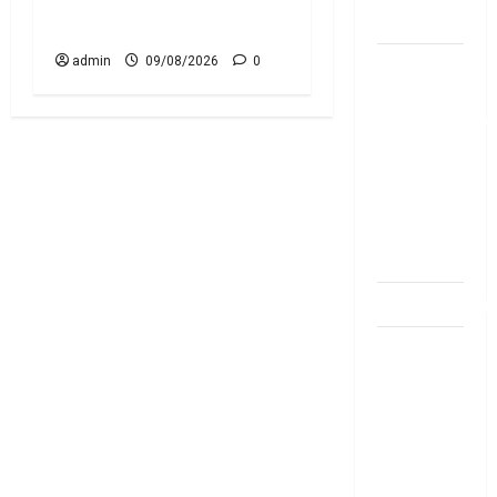
Growing Burden on Family
Banks
Budgets!!
బ్యాంకు
admin
09/08/2026
0
అకౌంట్‌లో
డ‌బ్బులేస్తున్నారా
deposit and
withdraw
limit in
bank
account
dhanammoolam.
చిట్ ఫండ్‌,
Mutual
Fund SIP లో
ఏది అధిక
లాభ‌దాయకం
Chit Funds