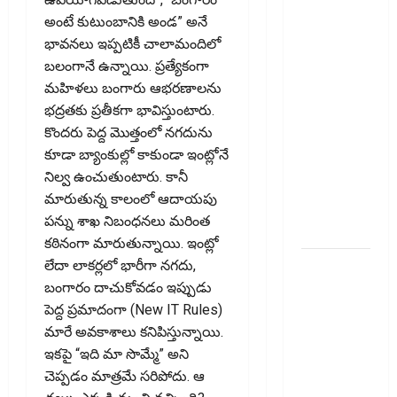
ఖర్చులు ..
అంటే కుటుంబానికి అండ” అనే
భార‌మైన
భావనలు ఇప్పటికీ చాలామందిలో
కుటుంబ
బలంగానే ఉన్నాయి. ప్రత్యేకంగా
బడ్జెట్ !!
మహిళలు బంగారు ఆభరణాలను
Rising
భద్రతకు ప్రతీకగా భావిస్తుంటారు.
Cooking
కొందరు పెద్ద మొత్తంలో నగదును
Costs..
కూడా బ్యాంకుల్లో కాకుండా ఇంట్లోనే
Growing
నిల్వ ఉంచుతుంటారు. కానీ
Burden on
మారుతున్న కాలంలో ఆదాయపు
Family
పన్ను శాఖ నిబంధనలు మరింత
Budgets!!
కఠినంగా మారుతున్నాయి. ఇంట్లో
సరుకు
లేదా లాకర్లలో భారీగా నగదు,
అంతిమంగా
బంగారం దాచుకోవడం ఇప్పుడు
చేరే వ్యక్తి
పెద్ద ప్రమాదంగా (New IT Rules)
జీఎస్‌టీ
మారే అవకాశాలు కనిపిస్తున్నాయి.
వివరాలు
ఇకపై “ఇది మా సొమ్మే” అని
తప్పనిసరి..
చెప్పడం మాత్రమే సరిపోదు. ఆ