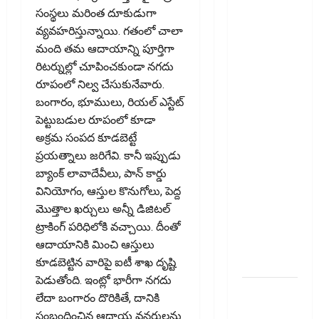
కార్డును క్లోజ్‌
సంస్థలు మరింత దూకుడుగా
చేస్తే
వ్యవహరిస్తున్నాయి. గతంలో చాలా
ఏమవుతుంది?
మంది తమ ఆదాయాన్ని పూర్తిగా
Do Unused
రిటర్నుల్లో చూపించకుండా నగదు
Bank
రూపంలో నిల్వ చేసుకునేవారు.
Accounts
బంగారం, భూములు, రియల్ ఎస్టేట్
Lower Your
పెట్టుబడుల రూపంలో కూడా
CIBIL
అక్రమ సంపద కూడబెట్టే
Score?
ప్రయత్నాలు జరిగేవి. కానీ ఇప్పుడు
What
బ్యాంక్ లావాదేవీలు, పాన్ కార్డు
Happens If
వినియోగం, ఆస్తుల కొనుగోలు, పెద్ద
You Close
మొత్తాల ఖర్చులు అన్నీ డిజిటల్
an Old
ట్రాకింగ్ పరిధిలోకి వచ్చాయి. దీంతో
Credit
ఆదాయానికి మించి ఆస్తులు
Card?
కూడబెట్టిన వారిపై ఐటీ శాఖ దృష్టి
పెడుతోంది. ఇంట్లో భారీగా నగదు
జీవిత బీమా
లేదా బంగారం దొరికితే, దానికి
ప్రీమియం
సంబంధించిన ఆదాయ వనరులను