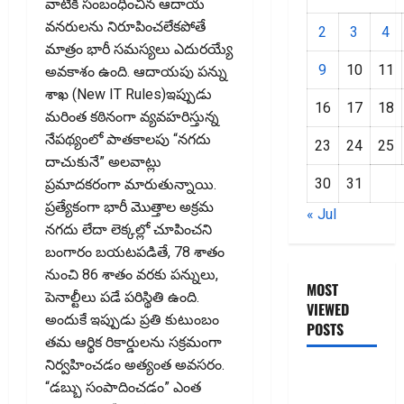
వాటికి సంబంధించిన ఆదాయ
వనరులను నిరూపించలేకపోతే
2
3
4
మాత్రం భారీ సమస్యలు ఎదురయ్యే
9
10
11
అవకాశం ఉంది. ఆదాయపు పన్ను
శాఖ (New IT Rules)ఇప్పుడు
16
17
18
మరింత కఠినంగా వ్యవహరిస్తున్న
నేపథ్యంలో పాతకాలపు “నగదు
23
24
25
దాచుకునే” అలవాట్లు
30
31
ప్రమాదకరంగా మారుతున్నాయి.
ప్రత్యేకంగా భారీ మొత్తాల అక్రమ
« Jul
నగదు లేదా లెక్కల్లో చూపించని
బంగారం బయటపడితే, 78 శాతం
నుంచి 86 శాతం వరకు పన్నులు,
MOST
పెనాల్టీలు పడే పరిస్థితి ఉంది.
VIEWED
అందుకే ఇప్పుడు ప్రతి కుటుంబం
POSTS
తమ ఆర్థిక రికార్డులను సక్రమంగా
నిర్వహించడం అత్యంత అవసరం.
జీరో టు వ‌న్
“డబ్బు సంపాదించడం” ఎంత
బుక్ స‌మ‌రీ