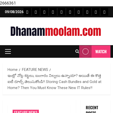
2666361
Skip
FEATURE NEWS
FINICAL PLANNING
MARKET
INVESTMENTS
NEWS
INSURANCE
MUTUAL FUND
MONEY TIP
BOOKS
Unca
09/08/2026
to
content
WATCH
Primary
Menu
Home
FEATURE NEWS
ఇంట్లో నోట్ల కట్టలు, బంగారం నిల్వ‌లు ఉన్నాయా? అయితే ఈ కొత్త
ఐటీ రూల్స్ తెలుసుకోండి!! Storing Cash Bundles and Gold at
Home? Then You Must Know These New IT Rules!!
RECENT
FEATURE NEWS