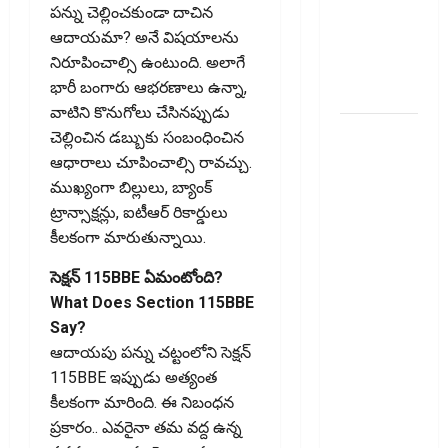
పన్ను చెల్లించకుండా దాచిన
టర్మ్
ఆదాయమా? అనే విషయాలను
ఇన్‌వెస్టర్లు
నిరూపించాల్సి ఉంటుంది. అలాగే
అప్లై
భారీ బంగారు ఆభరణాలు ఉన్నా,
చేయవచ్చా?
వాటిని కొనుగోలు చేసినప్పుడు
రికవరీ
చెల్లించిన డబ్బుకు సంబంధించిన
ఏజెంట్లపై
ఆధారాలు చూపించాల్సి రావచ్చు.
ఆర్‌బీఐ
ముఖ్యంగా బిల్లులు, బ్యాంక్
కొరడా..!
ట్రాన్సాక్షన్లు, ఐటీఆర్ రికార్డులు
జనవరి 1
కీలకంగా మారుతున్నాయి.
నుంచి కొత్త
సెక్షన్ 115BBE ఏమంటోంది?
నిబంధనలు
What Does Section 115BBE
అమలు..
Say?
RBI Cracks
ఆదాయపు పన్ను చట్టంలోని సెక్షన్
Down on
115BBE ఇప్పుడు అత్యంత
Recovery
కీలకంగా మారింది. ఈ నిబంధన
Agents..
ప్రకారం.. ఎవరైనా తమ వద్ద ఉన్న
New Rules