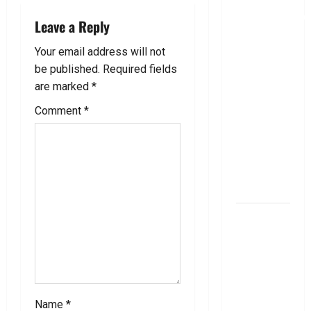
i
తీసుకోవాల‌నుకుం
Leave a Reply
అయితే ఈ
g
విషయాలు
Your email address will not
a
తెలుసుకోండి!
be published.
Required fields
Thinking of
are marked
*
t
Taking a
Comment
*
Personal
i
Loan..
o
Here’s What
You Should
n
Know
New
Changes
Effective
From 1st
June 2024
జూన్ 1
Name
*