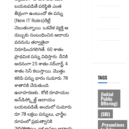
Contact Us
బయటపడితే పరిస్థితి ఎంత
dhanammoolam.
తీవ్రంగా ఉంటుందో ఈ పన్ను
(New IT Rules)రేట్లే
Disclaimer
చెబుతున్నాయి. ఒకవేళ వ్యక్తి ఆ
HOME
డబ్బుకు సంబంధించిన ఆదాయ
వనరును తర్వాతైనా
Privacy
నిరూపించగలిగితే.. 60 శాతం
Policy
ప్రాథమిక పన్ను విధిస్తారు. దీనికి
అదనంగా 25 శాతం సర్‌చార్జ్, 4
శాతం సెస్ కలుస్తాయి. మొత్తం
TAGS
కలిపి పన్ను భారం సుమారు 78
శాతానికి చేరుతుంది.
ఉదాహరణకు.. కోటి రూపాయల
(Initial
Public
అన్‌డిస్క్లోజ్డ్ ఆదాయం
Offering)
బయటపడితే, అందులో సుమారు
(SBI)
రూ.78 లక్షలు పన్నులు, ఛార్జీల
రూపంలో ప్రభుత్వానికి
.Precautions
వెళ్లిపోతాయి. ఇక అసలు ఆదాయ