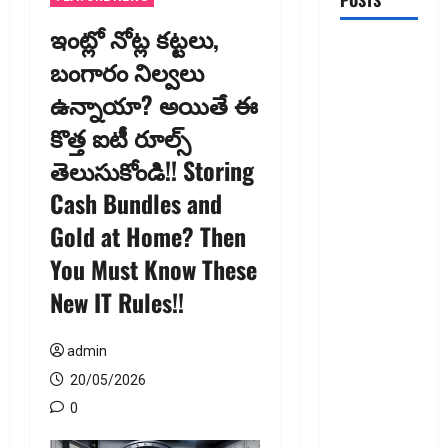
POSTS
ఇంట్లో నోట్ల కట్టలు,
ఐటీ
బంగారం నిల్వ‌లు
రిటర్న్స్‌లో
ఉన్నాయా? అయితే ఈ
ఫేక్‌ డిడక్షన్స్‌
పెట్టారా? AI
కొత్త ఐటీ రూల్స్
నిఘాలో
తెలుసుకోండి!! Storing
దొరికితే భారీ
Cash Bundles and
పెనాల్టీ
త‌ప్ప‌దు!
Gold at Home? Then
Claimed
You Must Know These
Fake
New IT Rules!!
Deductions
in ITRs?
Heavy
admin
Penalty
20/05/2026
Awaits If
0
Caught by