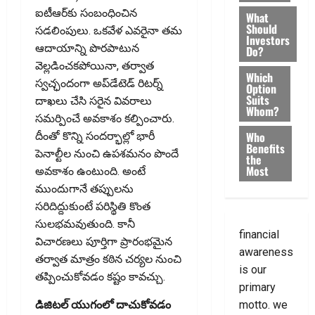
ఐటీఆర్‌కు సంబంధించిన
What
Should
సడలింపులు. ఒకవేళ ఎవరైనా తమ
Investors
ఆదాయాన్ని పొరపాటున
Do?
వెల్లడించకపోయినా, తర్వాత
Which
స్వచ్ఛందంగా అప్‌డేటెడ్ రిటర్న్
Option
Suits
దాఖలు చేసి సరైన వివరాలు
Whom?
సమర్పించే అవకాశం కల్పించారు.
Who
దీంతో కొన్ని సందర్భాల్లో భారీ
Benefits
పెనాల్టీల నుంచి ఉపశమనం పొందే
the
Most
అవకాశం ఉంటుంది. అంటే
ముందుగానే తప్పులను
సరిదిద్దుకుంటే పరిస్థితి కొంత
సులభమవుతుంది. కానీ
financial
విచారణలు పూర్తిగా ప్రారంభమైన
awareness
తర్వాత మాత్రం కఠిన చర్యల నుంచి
is our
తప్పించుకోవడం కష్టం కావచ్చు.
primary
motto. we
డిజిటల్ యుగంలో దాచుకోవడం