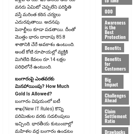
to Take
వనరు ఏమిటో చెప్పలేని పరిస్థితి
000
వస్తే మరింత కఠిన చర్యలు
Awareness
ఎదురవుతాయి. అదనపు
is the
పెనాల్టీలు కూడా పడతాయి. దీంతో
Best
Protection
మొత్తం భారం దాదాపు 85.8
శాతానికి చేరే అవకాశం ఉంటుంది.
Benefits
అంటే కోటి రూపాయల్లో వ్యక్తికి
Benefits
మిగిలేది కేవలం రూ.14 లక్షల
for
పరిధిలోనే ఉంటుంది.
Customers
Big
బంగారంపై ఎంతవరకు
Impact
మినహాయింపు? How Much
Gold Is Allowed?
Challenges
Ahead
బంగారం విషయంలో ఐటీ
శాఖ(New IT Rules) కొన్ని
Claim
Settlement
పరిమితుల వరకు సడలింపులు
Ratio
ఇచ్చింది. భారతీయ కుటుంబాల్లో
Drawbacks
మహిళల వద్ద బంగారం ఉండటం