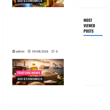
GIO ECONOMICS
యూపీఐ లావాదేవీలన్నీ
ఉచితమే! క్లారిటీ ఇచ్చిన కేంద్ర
MOST
VIEWED
స‌ర్కారు!! All UPI
POSTS
Transactions Remain Free!
Centre Government
జీరో టు వ‌న్
Clarifies!!
బుక్ స‌మ‌రీ
admin
09/08/2026
0
తెలుగు
ZERO TO
ONE book
summery
FEATURE NEWS
telugu
GIO ECONOMICS
బ్యాంకుల్లో
పెరుగుతున్న వంట ఖర్చులు ..
మోసపోవ‌ద్దు..
భార‌మైన కుటుంబ బడ్జెట్ !!
జాగ్ర‌త్త‌ Be
Rising Cooking Costs..
careful in