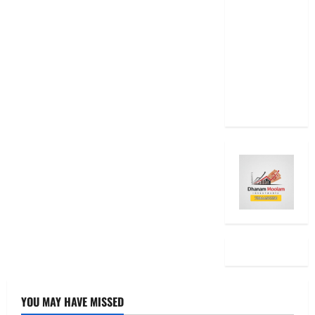
ఉందా..
Even After
RBI Rate
Cut, Is Your
EMI Still
the Same
YOU MAY HAVE MISSED