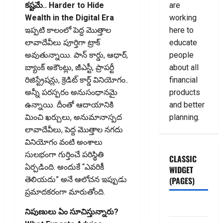
are
కష్టమే.. Harder to Hide
working
Wealth in the Digital Era
here to
ఇప్పటి కాలంలో పెద్ద మొత్తాల
educate
లావాదేవీలు పూర్తిగా ట్రాక్
people
అవుతున్నాయి. పాన్ కార్డు, ఆధార్,
about all
బ్యాంక్ అకౌంట్లు, జీఎస్టీ, ప్రాపర్టీ
financial
రిజిస్ట్రేషన్లు, క్రెడిట్ కార్డ్ వినియోగం..
products
అన్నీ పరస్పరం అనుసంధానమై
and better
ఉన్నాయి. దీంతో ఆదాయానికి
planning.
మించి ఖర్చులు, అనుమానాస్పద
లావాదేవీలు, పెద్ద మొత్తాల నగదు
వినియోగం వంటి అంశాలు
సులభంగా గుర్తించే పరిస్థితి
CLASSIC
ఏర్పడింది. అందుకే “ఎవరికీ
WIDGET
(PAGES)
తెలియదు” అనే ఆలోచన ఇప్పుడు
ప్రమాదకరంగా మారుతోంది.
ABOUT US
నిపుణులు ఏం సూచిస్తున్నారు?