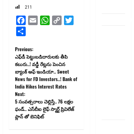
bank
account
211
Facebook
Email
WhatsApp
Copy
Twitter
dhanammoolam.
Link
Share
చిట్ ఫండ్‌,
Mutual
Fund SIP లో
P
Previous:
ఏది అధిక
ఎఫ్‌డీ పెట్టుబ‌డిదారుల‌కు తీపి
o
లాభ‌దాయకం
కబురు..! వడ్డీ రేట్లను పెంచిన
Chit Funds
బ్యాంక్ ఆఫ్ ఇండియా.. Sweet
s
vs Mutual
News for FD Investors..! Bank of
Fund SIP..
t
India Hikes Interest Rates
Which is
Next:
n
the Better
5 సంవ‌త్స‌రాలు చెల్లిస్తే.. 76 ల‌క్ష‌ల
Investment
ఫండ్‌.. ఎస్‌బీఐ లైఫ్ స్మార్ట్ ప్రివిలేజ్
a
Option
ప్లాన్ తో బెనిఫిట్‌
v
పర్సనల్
లోన్