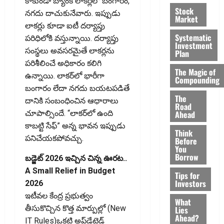
కాకుండా బ్యాంక్ లాకర్లలో బంగారం,
Stock
నగదు దాచుకునేవారు. ఇప్పుడు
Market
లాకర్లు కూడా ఐటీ దర్యాప్తు
Systematic
పరిధిలోకి వస్తున్నాయి. దర్యాప్తు
Investment
సంస్థలు అవసరమైతే లాకర్లను
Plan
పరిశీలించే అధికారం కలిగి
The Magic of
ఉన్నాయి. లాకర్‌లో భారీగా
Compounding
బంగారం లేదా నగదు బయటపడితే
The
దానికి సంబంధించిన ఆధారాలు
Road
Ahead
చూపాల్సిందే. “లాకర్‌లో ఉంది
కాబట్టి సేఫ్‌” అన్న భావన ఇప్పుడు
Think
పనిచేయకపోవచ్చు.
Before
You
Borrow
బడ్జెట్ 2026 ఇచ్చిన చిన్న ఊరట..
A Small Relief in Budget
Tips for
Investors
2026
ఇటీవల కేంద్ర ప్రభుత్వం
What
తీసుకొచ్చిన కొత్త మార్పుల్లో (New
Lies
Ahead?
IT Rules)ఒకటి అప్‌డేటెడ్