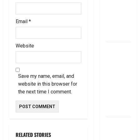
నుంచి
అమ‌లు
కానున్న కొత్త
Email
*
నిబంధ‌న‌లు
ఇవే
Website
మేజిక్ ఆఫ్
థింకింగ్ బిగ్
బుక్ స‌మ‌రీ
తెలుగు the
Save my name, email, and
magic of
website in this browser for
thinking big
the next time I comment.
book
summery
telugu
దీపావళి
2025: టాప్
RELATED STORIES
15 స్టాక్