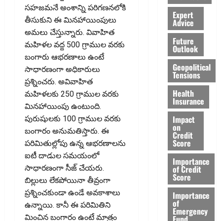
సహజమనే అంశాన్ని పరిగణనలోకి
Expert
తీసుకుని ఈ మినహాయింపులు
Advice
అమలు చేస్తున్నారు. వివాహిత
Future
మహిళల వద్ద 500 గ్రాముల వరకు
Outlook
బంగారు ఆభరణాలు ఉంటే
Geopolitical
సాధారణంగా అధికారులు
Tensions
ప్రశ్నించరు. అవివాహిత
Health
మహిళలకు 250 గ్రాముల వరకు
Insurance
మినహాయింపు ఉంటుంది.
Impact
పురుషులకు 100 గ్రాముల వరకు
on
బంగారం అనుమతిస్తారు. ఈ
Credit
Score
పరిమితుల్లోపు ఉన్న ఆభరణాలను
ఐటీ దాడుల సమయంలో
Importance
of Credit
సాధారణంగా సీజ్ చేయరు.
Score
బిల్లులు లేకపోయినా తీవ్రంగా
ప్రశ్నించకుండా ఉండే అవకాశాలు
Importance
of
ఉన్నాయి. కానీ ఈ పరిమితిని
Emergency
మించిన బంగారం ఉంటే మాత్రం
Fund