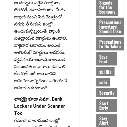
Signals
ఆ డబ్బుకు సరైన రికార్డులు
for the
లేకపోతే. ఉదాహరణకు.. మీరు
Economy
బ్యాంక్ నుంచి పెద్ద మొత్తంలో
Precautions
నగదు తీసుకుని ఇంట్లో
Investors
Should Take
ఉంచుకున్నట్లయితే, బ్యాంక్
విత్‌డ్రాయల్ రికార్డులు ఉండాలి.
Precautions
వ్యాపార ఆదాయం అయితే
to Be Taken
అకౌంటింగ్ రికార్డులు అవసరం.
Save
వ్యవసాయ ఆదాయం అయితే
First
సంబంధిత ఆధారాలు ఉండాలి.
sbi life
లేకపోతే ఐటీ శాఖ దానిని
అనుమానాస్పదంగా పరిగణించే
sebi
అవకాశం ఉంటుంది.
Security
లాకర్లపై కూడా నిఘా.. Bank
Start
Lockers Under Scanner
Early
Too
Stay
గతంలో చాలామంది ఇంట్లో
Alert