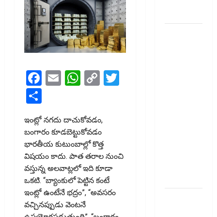
AI
Surveillance!
యూపీఐ
లావాదేవీలన్నీ
ఉచితమే!
క్లారిటీ
Facebook
Email
WhatsApp
Copy
Twitter
ఇచ్చిన కేంద్ర
Link
Share
స‌ర్కారు!! All
UPI
Transactions
ఇంట్లో నగదు దాచుకోవడం,
Remain
బంగారం కూడబెట్టుకోవడం
Free!
భారతీయ కుటుంబాల్లో కొత్త
Centre
విషయం కాదు. పాత తరాల నుంచి
Government
వస్తున్న అలవాట్లలో ఇది కూడా
Clarifies!!
ఒకటి. “బ్యాంకులో పెట్టిన కంటే
ఇంట్లో ఉంటేనే భద్రం”, “అవసరం
పెరుగుతున్న
వచ్చినప్పుడు వెంటనే
వంట
ఉపయోగపడుతుంది”, “బంగారం