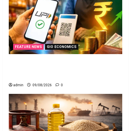
FEATURE NEWS
GIO ECONOMICS
యూపీఐ లావాదేవీలన్నీ ఉచితమే! క్లారిటీ ఇచ్చిన కేంద్ర
స‌ర్కారు!! All UPI Transactions Remain Free! Centre
Government Clarifies!!
admin
09/08/2026
0