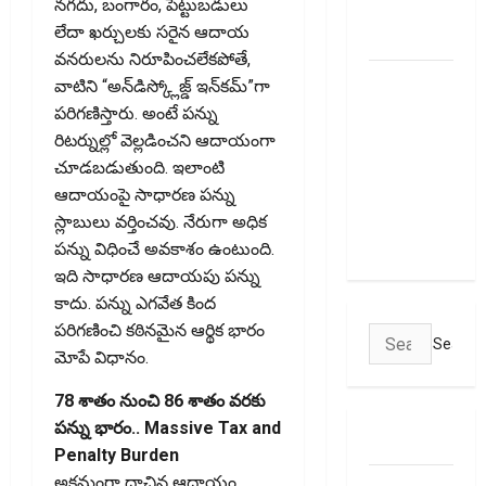
నగదు, బంగారం, పెట్టుబడులు
from
లేదా ఖర్చులకు సరైన ఆదాయ
January 1
వనరులను నిరూపించలేకపోతే,
మీ ఎల్‌ఐసీ
వాటిని “అన్‌డిస్క్లోజ్డ్ ఇన్‌కమ్”గా
పాలసీ
పరిగణిస్తారు. అంటే పన్ను
నంబర్
రిటర్నుల్లో వెల్లడించని ఆదాయంగా
పోయిందా?
చూడబడుతుంది. ఇలాంటి
ఆన్‌లైన్‌లో
ఆదాయంపై సాధారణ పన్ను
సులభంగా
స్లాబులు వర్తించవు. నేరుగా అధిక
తెలుసుకోండిలా!
పన్ను విధించే అవకాశం ఉంటుంది.
ఇది సాధారణ ఆదాయపు పన్ను
కాదు. పన్ను ఎగవేత కింద
పరిగణించి కఠినమైన ఆర్థిక భారం
Search
మోపే విధానం.
for:
78 శాతం నుంచి 86 శాతం వరకు
పన్ను భారం.. Massive Tax and
ABOUT US
Penalty Burden
అక్రమంగా దాచిన ఆదాయం