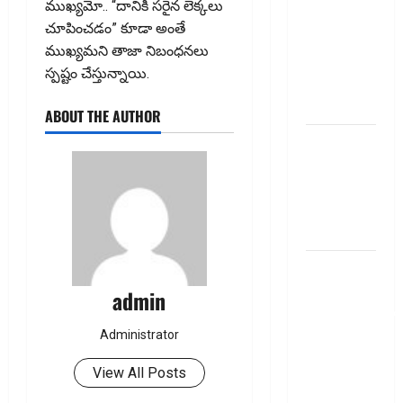
ముఖ్యమో.. “దానికి సరైన లెక్కలు
తెలుగు
చూపించడం” కూడా అంతే
ZERO TO
ముఖ్యమని తాజా నిబంధనలు
ONE book
స్పష్టం చేస్తున్నాయి.
summery
telugu
ABOUT THE AUTHOR
బ్యాంకుల్లో
మోసపోవ‌ద్దు..
జాగ్ర‌త్త‌ Be
careful in
Banks
బ్యాంకు
అకౌంట్‌లో
admin
డ‌బ్బులేస్తున్నారా
deposit and
Administrator
withdraw
View All Posts
limit in