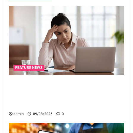
FEATURE NEWS
ఐటీ రిటర్న్స్‌లో ఫేక్‌ డిడక్షన్స్‌ పెట్టారా? AI నిఘాలో
దొరికితే భారీ పెనాల్టీ త‌ప్ప‌దు! Claimed Fake Deductions
in ITRs? Heavy Penalty Awaits If Caught by AI
Surveillance!
admin
09/08/2026
0