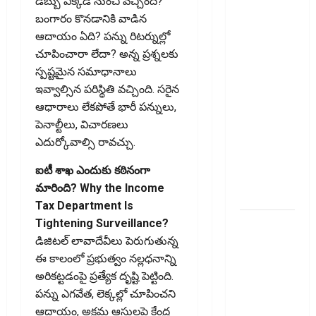
ఈ-వే
డబ్బు ఎక్కడి నుంచి వచ్చింది?
బిల్లులో కొత్త
బంగారం కొనడానికి వాడిన
మార్పు.. !!
ఆదాయం ఏది? పన్ను రిటర్నుల్లో
GST Details
చూపించారా లేదా? అన్న ప్రశ్నలకు
of the Final
స్పష్టమైన సమాధానాలు
Recipient
ఇవ్వాల్సిన పరిస్థితి వచ్చింది. సరైన
Now
ఆధారాలు లేకపోతే భారీ పన్నులు,
Mandatory..
పెనాల్టీలు, విచారణలు
New
ఎదుర్కోవాల్సి రావచ్చు.
Change in
ఐటీ శాఖ ఎందుకు కఠినంగా
E-Way Bill
మారింది? Why the Income
Rules!!
Tax Department Is
వాడని
Tightening Surveillance?
బ్యాంకు
డిజిటల్ లావాదేవీలు పెరుగుతున్న
ఖాతాలతో
ఈ కాలంలో ప్రభుత్వం నల్లధనాన్ని
సిబిల్‌ స్కోర్‌
అరికట్టడంపై ప్రత్యేక దృష్టి పెట్టింది.
తగ్గుతుందా?
పన్ను ఎగవేత, లెక్కల్లో చూపించని
పాత క్రెడిట్‌
ఆదాయం, అక్రమ ఆస్తులపై కేంద్ర