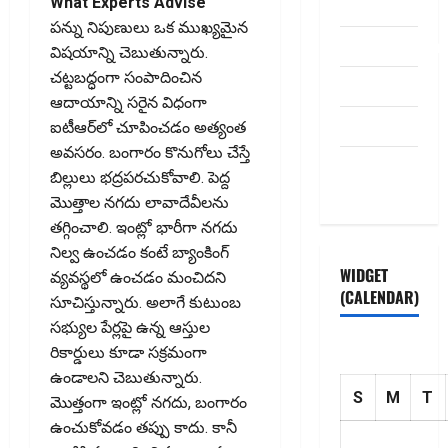
What Experts Advise
Contact Us
పన్ను నిపుణులు ఒక ముఖ్యమైన
dhanammoolam.
విషయాన్ని చెబుతున్నారు.
చట్టబద్ధంగా సంపాదించిన
Disclaimer
ఆదాయాన్ని సరైన విధంగా
HOME
ఐటీఆర్‌లో చూపించడం అత్యంత
అవసరం. బంగారం కొనుగోలు చేస్తే
Privacy
బిల్లులు భద్రపరచుకోవాలి. పెద్ద
Policy
మొత్తాల నగదు లావాదేవీలను
తగ్గించాలి. ఇంట్లో భారీగా నగదు
నిల్వ ఉంచడం కంటే బ్యాంకింగ్
WIDGET
వ్యవస్థలో ఉంచడం మంచిదని
(CALENDAR)
సూచిస్తున్నారు. అలాగే కుటుంబ
సభ్యుల పేర్లపై ఉన్న ఆస్తుల
రికార్డులు కూడా సక్రమంగా
ఉండాలని చెబుతున్నారు.
S
M
T
మొత్తంగా ఇంట్లో నగదు, బంగారం
ఉంచుకోవడం తప్పు కాదు. కానీ