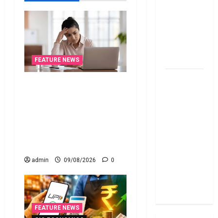
ఐడియాస్ ..
Diwali
2025: Top
15 Stock
Ideas
FEATURE NEWS
RBI రేటు
ఐటీ రిటర్న్స్‌లో ఫేక్‌ డిడక్షన్స్‌
తగ్గించినప్పటికీ
పెట్టారా? AI నిఘాలో దొరికితే
మీ EMI
భారీ పెనాల్టీ త‌ప్ప‌దు! Claimed
అలాగే
Fake Deductions in ITRs?
ఉందా..
Heavy Penalty Awaits If
Even After
Caught by AI Surveillance!
RBI Rate
admin
09/08/2026
0
Cut, Is Your
EMI Still
the Same
FEATURE NEWS