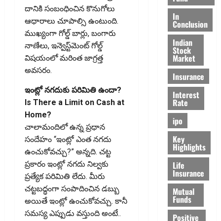
దానికి సంబంధించిన కొనుగోలు
In
ఆధారాలు చూపాల్సి ఉంటుంది.
Conclusion
ముఖ్యంగా గోల్డ్ బార్లు, బంగారు
Indian
నాణేలు, ఇన్వెస్ట్‌మెంట్ గోల్డ్
Stock
Market
విషయంలో మరింత జాగ్రత్త
అవసరం.
Insurance
ఇంట్లో నగదుకు పరిమితి ఉందా?
Interest
Rate
Is There a Limit on Cash at
Home?
ipo
చాలామందిలో ఉన్న ప్రధాన
Key
సందేహం “ఇంట్లో ఎంత నగదు
Highlights
ఉంచుకోవచ్చు?” అన్నది. చట్ట
Life
ప్రకారం ఇంట్లో నగదు నిల్వకు
Insurance
ప్రత్యేక పరిమితి లేదు. మీరు
చట్టబద్ధంగా సంపాదించిన డబ్బు
Mutual
Funds
అయితే ఇంట్లో ఉంచుకోవచ్చు. కానీ
సమస్య ఎప్పుడు వస్తుంది అంటే..
Positive