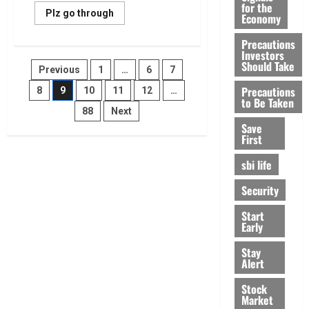
for the
Read
Plz go through
Economy
more
about
Precautions
ఇన్‌స్టంట్‌
లోన్‌
Investors
యాప్‌లు..
Posts
Should Take
Previous
1
…
6
7
వాస్త‌వాలేంటి?
అస‌లైన
Precautions
లోన్
8
9
10
11
12
…
pagination
యాప్
to Be Taken
ఏది?
88
Next
Instant
Save
Loan
First
Apps..
Facts,
Myths
sbi life
&
How
to
Security
Identify
a
Start
Trusted
Early
Lender
Stay
Alert
Stock
Market