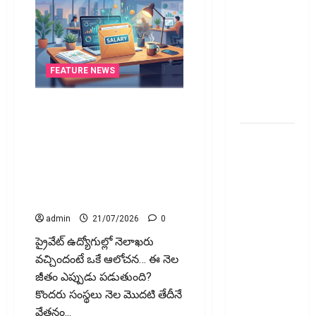
భారీ పతనం:
డిస్కౌంట్
ఆఫర్ ఫర్
సేల్ (OFS)
ప్రభావంతో
FEATURE NEWS
క్రాష్ అయిన
జీతం ‘టైమ్‌’కి ఇవ్వాల్సిందే..!
స్టాక్
లేకుంటే ఇక అంతే సంగ‌తి!! కొత్త
మీ
లేబర్ కోడ్ నిబంధ‌న‌లు
తెలుసుకోండి! Salary Must Be
వెహిక‌ల్‌కు
Paid on Time..! Or Face the
థర్డ్ పార్టీ
Consequences!! Know the New
ఇన్సూరెన్స్
Labour Code Rules
లేకపోతే
admin
21/07/2026
0
పెట్రోల్
బంకులో ‘నో
ప్రైవేట్ ఉద్యోగుల్లో నెలాఖరు
ఫ్యూయల్’!:
వచ్చిందంటే ఒకే ఆలోచన… ఈ నెల
కేంద్రానికి
జీతం ఎప్పుడు పడుతుంది?
సుప్రీం కోర్టు
కొందరు సంస్థలు నెల మొదటి తేదీనే
చారిత్రాత్మక
వేతనం...