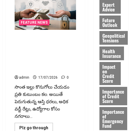
చేసుకున్నారా..?
Expert
పోస్టేజ్‌
Advice
ఫీజు
తిరిగి
మీకే..!
Future
Cancelled
FEATURE NEWS
Outlook
Your
Parcel?
Geopolitical
Get
అద్దె ఇంటి అడ్వాన్స్‌లోనే రూ.1.26
Your
Tensions
లక్షల కోట్లు..! సెక్యూరిటీ డిపాజిట్ల
Postage
Fee
భారంతో అద్దెదారులకు అవస్థలు..
Health
Back!
Insurance
!! ₹1.26 Lakh Crore Locked in
Rental Security Deposits..
Impact
Tenants Bear the Burden
on
Credit
admin
17/07/2026
0
Score
సొంత ఇల్లు కొనుగోలు చేయడం
Importance
ప్రతి కుటుంబం కల. అయితే
of Credit
Score
పెరుగుతున్న ఆస్తి ధరలు, అధిక
వడ్డీ రేట్లు, ఉద్యోగాల కోసం
Importance
of
నగరాలు...
Emergency
Fund
Read
Plz go through