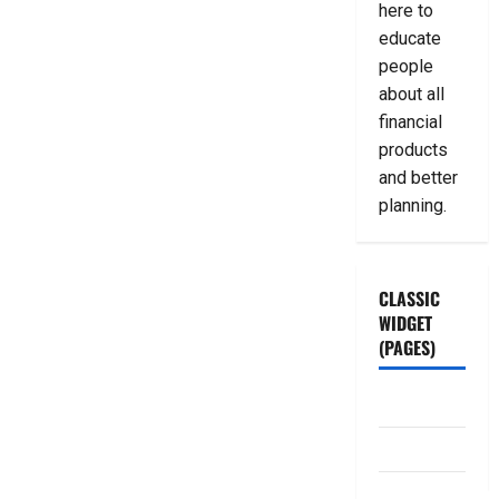
here to
educate
people
about all
financial
products
and better
planning.
CLASSIC
WIDGET
(PAGES)
ABOUT US
Contact Us
dhanammoolam.