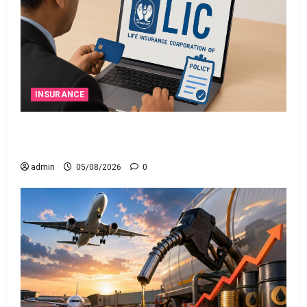
INSURANCE
ఎల్‌ఐసీ షేర్ల భారీ పతనం: డిస్కౌంట్ ఆఫర్ ఫర్ సేల్
(OFS) ప్రభావంతో క్రాష్ అయిన స్టాక్
admin
05/08/2026
0