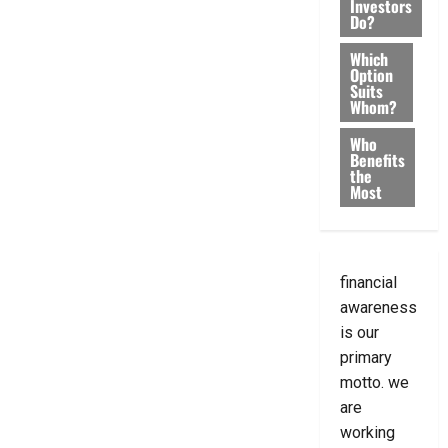
Investors
Do?
Which
Option
Suits
Whom?
Who
Benefits
the
Most
financial
awareness
is our
primary
motto. we
are
working