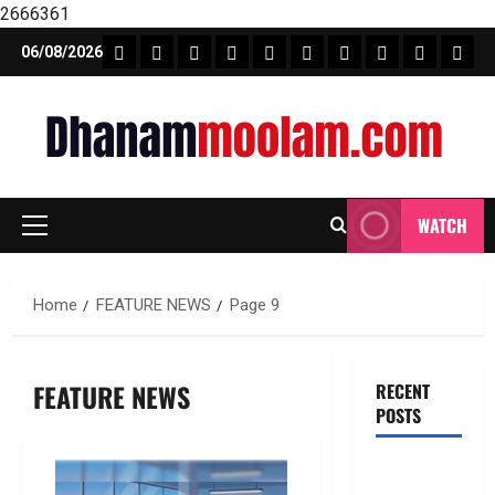
2666361
Skip
FEATURE NEWS
FINICAL PLANNING
MARKET
INVESTMENTS
NEWS
INSURANCE
MUTUAL FUND
MONEY TIP
BOOKS
Unca
06/08/2026
to
content
WATCH
Primary
Menu
Home
FEATURE NEWS
Page 9
FEATURE NEWS
RECENT
POSTS
ఎల్‌ఐసీ షేర్ల