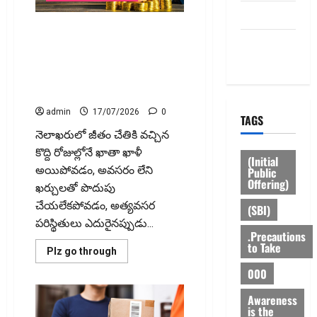
Income
Clubbing?
HOME
Tax
ఆర్థిక క్రమశిక్షణే సంపదకు పునాది..
Troubles
Privacy
May
ప్రణాళికతో ఖర్చు చేస్తే భవిష్యత్తు
Follow!
Policy
భద్రం.. Financial Discipline.. The
Foundation of Wealth; Planned
Spending Secures the Future
admin
17/07/2026
0
TAGS
నెలాఖరులో జీతం చేతికి వచ్చిన
కొద్ది రోజుల్లోనే ఖాతా ఖాళీ
(Initial
అయిపోవడం, అవసరం లేని
Public
Offering)
ఖర్చులతో పొదుపు
చేయలేకపోవడం, అత్యవసర
(SBI)
పరిస్థితులు ఎదురైనప్పుడు...
.Precautions
to Take
Read
Plz go through
more
about
000
ఆర్థిక
క్రమశిక్షణే
Awareness
సంపదకు
is the
పునాది..