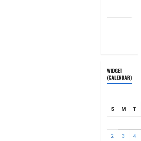
Disclaimer
HOME
Privacy
Policy
WIDGET
(CALENDAR)
S
M
T
2
3
4