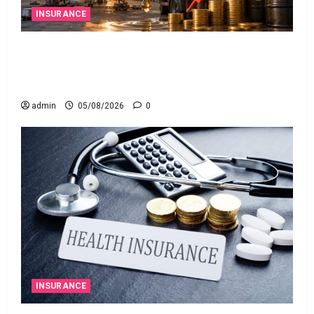
INSURANCE
మీ వెహిక‌ల్‌కు థర్డ్ పార్టీ ఇన్సూరెన్స్ లేకపోతే పెట్రోల్
బంకులో ‘నో ఫ్యూయల్’!: కేంద్రానికి సుప్రీం కోర్టు
చారిత్రాత్మక ఆదేశాలు
admin
05/08/2026
0
INSURANCE