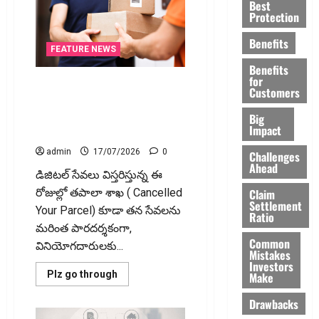
Best
ప్రణాళికతో
ఖర్చు
Protection
చేస్తే
భవిష్యత్తు
Benefits
భద్రం..
FEATURE NEWS
Financial
Discipline..
Benefits
The
for
పార్సిల్‌ రద్దు చేసుకున్నారా..?
Foundation
Customers
of
పోస్టేజ్‌ ఫీజు తిరిగి మీకే..!
Wealth;
Planned
Cancelled Your Parcel? Get Your
Big
Spending
Impact
Postage Fee Back!
Secures
the
admin
17/07/2026
0
Future
Challenges
Ahead
డిజిటల్‌ సేవలు విస్తరిస్తున్న ఈ
Claim
రోజుల్లో తపాలా శాఖ ( Cancelled
Settlement
Your Parcel) కూడా తన సేవలను
Ratio
మరింత పారదర్శకంగా,
Common
వినియోగదారులకు...
Mistakes
Investors
Read
Plz go through
Make
more
about
Drawbacks
పార్సిల్‌
రద్దు