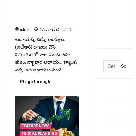
సమీకరణే
(Income Clubbing) మర్చిపోతే..
by
2029?
లక్ష్యంగా
పన్ను చిక్కులు తప్పవు!! Forget
Push
Income Clubbing? Tax Troubles
ఐపీఓకు
Gathers
Momentum
May Follow!
సిద్ధమవుతున్న
ఆరాజెన్‌
admin
17/07/2026
0
లైఫ్‌సైన్సెస్!
ఆదాయపు పన్ను రిటర్నులు
(ఐటీఆర్) దాఖలు చేసే
సమయంలో చాలామంది తమ
జీతం, వ్యాపార ఆదాయం, బ్యాంకు
Search
వడ్డీ, అద్దె ఆదాయం వంటి...
for:
Read
Plz go through
more
about
ABOUT US
ఆదాయాన్ని
కలిపి
చూపించడం
Contact Us
(Income
Clubbing)
మర్చిపోతే..
dhanammoolam.
పన్ను
చిక్కులు
FEATURE NEWS
తప్పవు!!
Disclaimer
Forget
FINICAL PLANNING