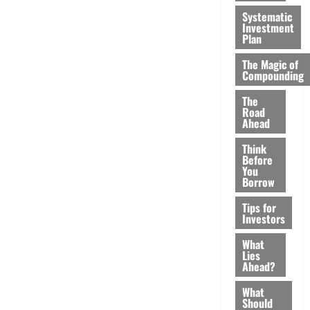
Systematic
Investment
Plan
The Magic of
Compounding
The
Road
Ahead
Think
Before
You
Borrow
Tips for
Investors
What
Lies
Ahead?
What
Should