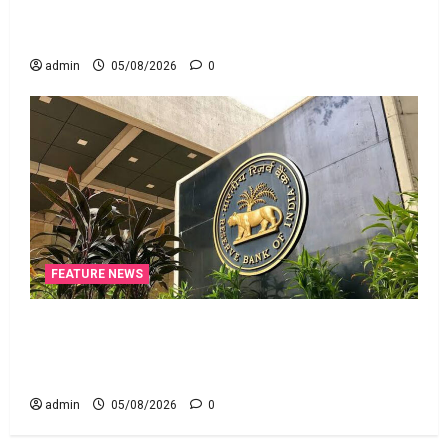
ఆదిత్య బిర్లా ‘యాక్టివ్ యువ’: ఆరోగ్యకరమైన
జీవనశైలితో 100% ప్రీమియం వాపస్!
admin
05/08/2026
0
FEATURE NEWS
నాలుగోసారీ.. వడ్డీరేట్లను మార్చని ఆర్‌బీఐ.. RBI Holds
Interest Rates Steady for the Fourth Consecutive
Time
admin
05/08/2026
0