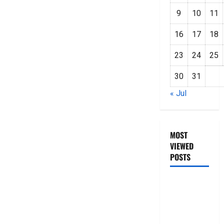
9
10
11
16
17
18
23
24
25
30
31
« Jul
MOST
VIEWED
POSTS
జీరో టు వ‌న్
బుక్ స‌మ‌రీ
తెలుగు
ZERO TO