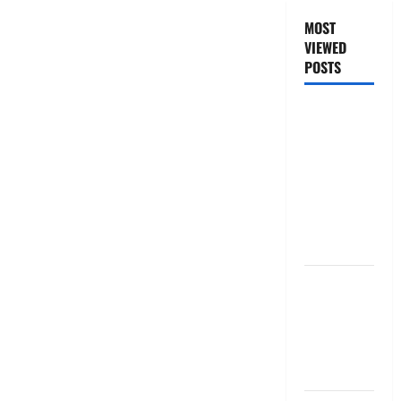
MOST
VIEWED
POSTS
జీరో టు వ‌న్
బుక్ స‌మ‌రీ
తెలుగు
ZERO TO
ONE book
summery
telugu
బ్యాంకుల్లో
మోసపోవ‌ద్దు..
జాగ్ర‌త్త‌ Be
careful in
Banks