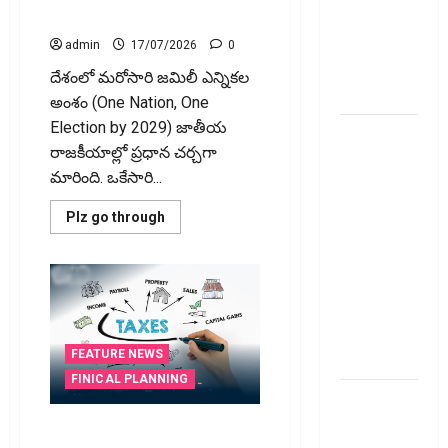
of
Push Gathers Momentum
Million
family
Homes..
admin
17/07/2026
0
Goodbye to
దేశంలో మరోసారి జమిలీ ఎన్నికల
Power Bills!
అంశం (One Nation, One
Election by 2029) జాతీయ
49 ఏళ్ల
రాజకీయాల్లో ప్రధాన చర్చగా
వయసులో
మారింది. ఒకేసారి...
టర్మ్ పాలసీ,
ఎండోమెంట్
Read
Plz go through
రద్దు
more
about
చేసుకోవ‌చ్చా?
2029కే
‘వన్
ఆ
నేషన్..
వన్
డ‌బ్బుల‌ను
ఎలక్షన్’
దిశగా
ఏం
అడుగులు?
చేయాలి?
FEATURE NEWS
జమిలీకి
జోరందుతున్న
FINICAL PLANNING
కసరత్తు..!
రూ.3,500
One
Nation,
కోట్ల నిధుల
ఆదాయాన్ని కలిపి చూపించడం
One
Election