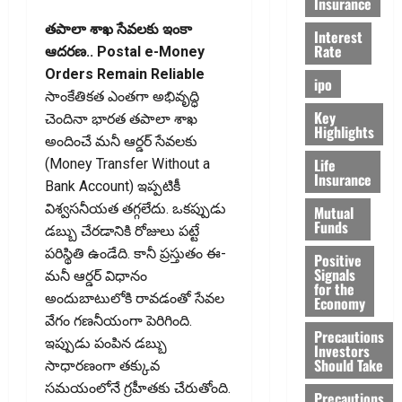
Insurance
తపాలా శాఖ సేవలకు ఇంకా
Interest
Rate
ఆదరణ.. Postal e-Money
Orders Remain Reliable
ipo
సాంకేతికత ఎంతగా అభివృద్ధి
Key
చెందినా భారత తపాలా శాఖ
Highlights
అందించే మనీ ఆర్డర్‌ సేవలకు
Life
(Money Transfer Without a
Insurance
Bank Account) ఇప్పటికీ
విశ్వసనీయత తగ్గలేదు. ఒకప్పుడు
Mutual
Funds
డబ్బు చేరడానికి రోజులు పట్టే
పరిస్థితి ఉండేది. కానీ ప్రస్తుతం ఈ-
Positive
Signals
మనీ ఆర్డర్‌ విధానం
for the
అందుబాటులోకి రావడంతో సేవల
Economy
వేగం గణనీయంగా పెరిగింది.
Precautions
ఇప్పుడు పంపిన డబ్బు
Investors
Should Take
సాధారణంగా తక్కువ
సమయంలోనే గ్రహీతకు చేరుతోంది.
Precautions