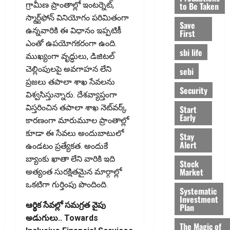
to Be Taken
గ్రామీణ ప్రాంతాల్లో ఇంటర్నెట్‌,
స్మార్ట్‌ఫోన్‌ వినియోగం పరిమితంగా
Save
ఉన్నవారికి ఈ విధానం ఇప్పటికీ
First
ఎంతో ఉపయోగకరంగా ఉంది.
sbi life
ముఖ్యంగా వృద్ధులు, డిజిటల్‌
చెల్లింపులపై అవగాహన లేని
sebi
ప్రజలు తపాలా శాఖ సేవలను
Security
విశ్వసిస్తున్నారు. దేశవ్యాప్తంగా
విస్తరించిన తపాలా శాఖ నెట్‌వర్క్‌
Start
Early
కారణంగా మారుమూల ప్రాంతాల్లో
కూడా ఈ సేవలు అందుబాటులో
Stay
Alert
ఉండటం ప్రత్యేకత. అందుకే
బ్యాంకు ఖాతా లేని వారికి ఇది
Stock
Market
అత్యంత సురక్షితమైన మార్గాల్లో
ఒకటిగా గుర్తింపు పొందింది.
Systematic
Investment
ఆర్థిక సేవల్లో సమగ్రత వైపు
Plan
అడుగులు.. Towards
The Magic of