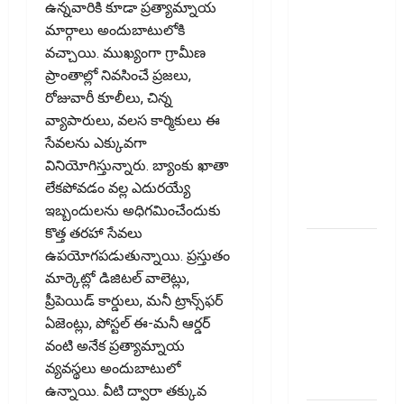
కొత్త
ఉన్నవారికి కూడా ప్రత్యామ్నాయ
నిబంధనలు
మార్గాలు అందుబాటులోకి
ఇవే!! Pay
వచ్చాయి. ముఖ్యంగా గ్రామీణ
Income Tax
ప్రాంతాల్లో నివసించే ప్రజలు,
with Your
రోజువారీ కూలీలు, చిన్న
Credit
వ్యాపారులు, వలస కార్మికులు ఈ
Card!
సేవలను ఎక్కువగా
Here’s What
వినియోగిస్తున్నారు. బ్యాంకు ఖాతా
the New
లేకపోవడం వల్ల ఎదురయ్యే
Rules Say
ఇబ్బందులను అధిగమించేందుకు
కొత్త తరహా సేవలు
చిన్న
ఉపయోగపడుతున్నాయి. ప్రస్తుతం
మదుపర్లకు
మార్కెట్లో డిజిటల్‌ వాలెట్లు,
బిగ్ రిలీఫ్:
ప్రీపెయిడ్‌ కార్డులు, మనీ ట్రాన్స్‌ఫర్‌
రీట్‌, ఇన్విట్
ఏజెంట్లు, పోస్టల్‌ ఈ-మనీ ఆర్డర్‌
పన్ను
వంటి అనేక ప్రత్యామ్నాయ
మార్పులు
వ్యవస్థలు అందుబాటులో
ఇవే!
ఉన్నాయి. వీటి ద్వారా తక్కువ