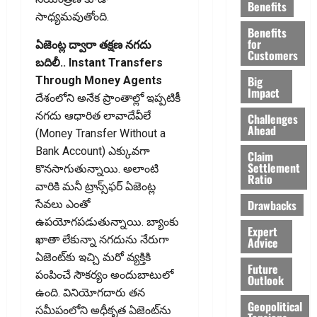
Benefits
సాధ్యమవుతోంది.
Benefits
for
ఏజెంట్ల ద్వారా తక్షణ నగదు
Customers
బదిలీ.. Instant Transfers
Big
Through Money Agents
Impact
దేశంలోని అనేక ప్రాంతాల్లో ఇప్పటికీ
నగదు ఆధారిత లావాదేవీలే
Challenges
Ahead
(Money Transfer Without a
Bank Account) ఎక్కువగా
Claim
Settlement
కొనసాగుతున్నాయి. అలాంటి
Ratio
వారికి మనీ ట్రాన్స్‌ఫర్‌ ఏజెంట్ల
Drawbacks
సేవలు ఎంతో
ఉపయోగపడుతున్నాయి. బ్యాంకు
Expert
ఖాతా లేకున్నా నగదును నేరుగా
Advice
ఏజెంట్‌కు ఇచ్చి మరో వ్యక్తికి
Future
పంపించే సౌకర్యం అందుబాటులో
Outlook
ఉంది. వినియోగదారు తన
Geopolitical
సమీపంలోని అధీకృత ఏజెంట్‌ను