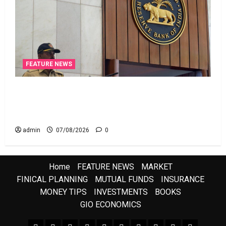
FEATURE NEWS
రికవరీ ఏజెంట్లపై ఆర్‌బీఐ కొరడా..! జనవరి 1 నుంచి కొత్త
నిబంధనలు అమలు.. RBI Cracks Down on Recovery
Agents.. New Rules from January 1
admin
07/08/2026
0
Home
FEATURE NEWS
MARKET
FINICAL PLANNING
MUTUAL FUNDS
INSURANCE
MONEY TIPS
INVESTMENTS
BOOKS
GIO ECONOMICS