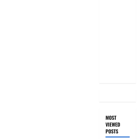
RBI రేటు
తగ్గించినప్పటికీ
మీ EMI
అలాగే
ఉందా..
Even After
RBI Rate
Cut, Is Your
EMI Still
the Same
MOST
VIEWED
POSTS