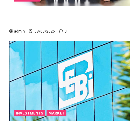
జీవిత బీమా ప్రీమియం గడువు దాటితే ఏమవుతుంది?
ఒక చిన్న నిర్లక్ష్యంతో ల‌క్ష‌లు కోల్పోతామా?
admin
08/08/2026
0
INVESTMENTS
MARKET
స్టాక్‌ ఎక్స్ఛేంజీలు, క్లియరింగ్‌ కార్పొరేషన్లకు విడివిడిగా సెబీ
కొత్త నిబంధనలు