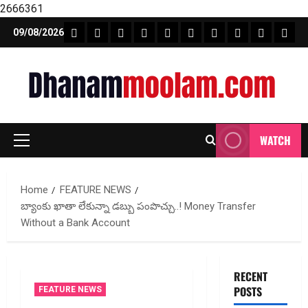
2666361
Skip
FEATURE NEWS
FINICAL PLANNING
MARKET
INVESTMENTS
NEWS
INSURANCE
MUTUAL FUND
MONEY TIP
BOOKS
Unca
09/08/2026
to
content
WATCH
Primary
Menu
Home
FEATURE NEWS
బ్యాంకు ఖాతా లేకున్నా డబ్బు పంపొచ్చు..! Money Transfer
Without a Bank Account
RECENT
POSTS
FEATURE NEWS