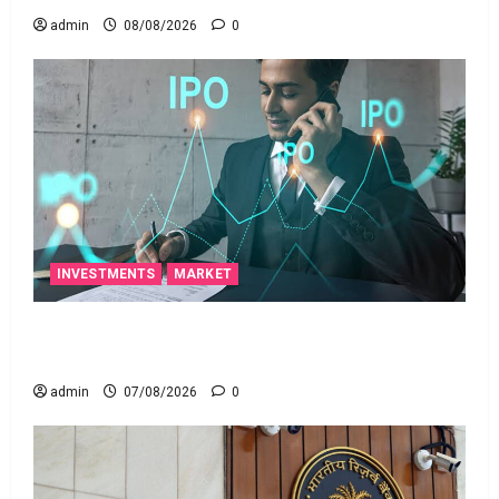
admin
08/08/2026
0
INVESTMENTS
MARKET
టెక్నోక్రాఫ్ట్ వెంచర్స్ ఐపీఓ: షార్ట్ టర్మ్ ఇన్‌వెస్టర్లు అప్లై
చేయవచ్చా?
admin
07/08/2026
0