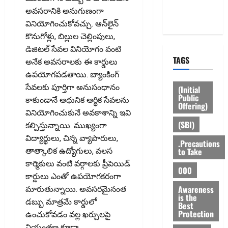
Privacy
అవసరానికి అనుగుణంగా
Policy
వినియోగించుకోవచ్చు. ఆన్‌లైన్‌
కొనుగోళ్లు, బిల్లుల చెల్లింపులు,
డిజిటల్‌ సేవల వినియోగం వంటి
TAGS
అనేక అవసరాలకు ఈ కార్డులు
ఉపయోగపడతాయి. బ్యాంకింగ్‌
సేవలకు పూర్తిగా అనుసంధానం
(Initial
Public
కాకుండానే ఆధునిక ఆర్థిక సేవలను
Offering)
వినియోగించుకునే అవకాశాన్ని ఇవి
(SBI)
కల్పిస్తున్నాయి. ముఖ్యంగా
విద్యార్థులు, చిన్న వ్యాపారులు,
.Precautions
to Take
తాత్కాలిక ఉద్యోగులు, వలస
కార్మికులు వంటి వర్గాలకు ప్రీపెయిడ్‌
000
కార్డులు ఎంతో ఉపయోగకరంగా
Awareness
మారుతున్నాయి. అవసరమైనంత
is the
డబ్బు మాత్రమే కార్డులో
Best
Protection
ఉంచుకోవడం వల్ల ఖర్చులపై
నియంత్రణ కూడా