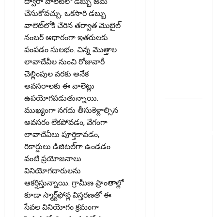
ద్వారా వాలెట్‌లో డబ్బు జమ
తెలుసుకోండి..!
చేసుకోవచ్చు. ఒకసారి డబ్బు
Prepaying
వాలెట్‌లోకి చేరిన తర్వాత మొబైల్‌
Your
నంబర్‌ ఆధారంగా ఇతరులకు
Personal
పంపడం సులభం. చిన్న మొత్తాల
Loan?
లావాదేవీల నుంచి రోజువారీ
Here’s What
చెల్లింపుల వరకు అనేక
You Must
అవసరాలకు ఈ వాలెట్లు
Know
ఉపయోగపడుతున్నాయి.
గూగుల్ పే,
ముఖ్యంగా నగదు తీసుకెళ్లాల్సిన
ఫోన్ పే
అవసరం లేకపోవడం, వేగంగా
వినియోగదారులక
లావాదేవీలు పూర్తికావడం,
షాక్..! UPI
రికార్డులు డిజిటల్‌గా ఉండడం
లావాదేవీలపై
వంటి ప్రయోజనాలు
చార్జీలు!!
వినియోగదారులను
Shock for
ఆకర్షిస్తున్నాయి. గ్రామీణ ప్రాంతాల్లో
Google Pay,
కూడా స్మార్ట్‌ఫోన్ల విస్తరణతో ఈ
PhonePe
సేవల వినియోగం క్రమంగా
Users! UPI