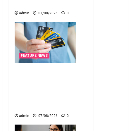
Fund SIP లో
January 1
ఏది అధిక
admin
07/08/2026
0
లాభ‌దాయకం
Chit Funds
vs Mutual
Fund SIP..
Which is
the Better
FEATURE NEWS
Investment
Option
క్రెడిట్‌ కార్డుతోనూ ఇన్‌కమ్‌
టాక్స్‌ చెల్లించొచ్చు..! కొత్త
పర్సనల్
నిబంధనలు ఇవే!! Pay Income
లోన్
Tax with Your Credit Card!
తీసుకోవాల‌నుకుం
Here’s What the New Rules
అయితే ఈ
Say
విషయాలు
తెలుసుకోండి!
admin
07/08/2026
0
Thinking of
Taking a