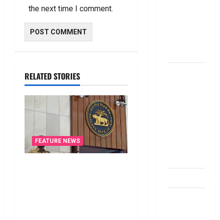
బ్యాంకుల్లో
the next time I comment.
మోసపోవ‌ద్దు..
జాగ్ర‌త్త‌ Be
careful in
Banks
బ్యాంకు
RELATED STORIES
అకౌంట్‌లో
డ‌బ్బులేస్తున్నారా
deposit and
withdraw
limit in
FEATURE NEWS
bank
account
రికవరీ ఏజెంట్లపై ఆర్‌బీఐ
dhanammoolam.
కొరడా..! జనవరి 1 నుంచి కొత్త
నిబంధనలు అమలు.. RBI
చిట్ ఫండ్‌,
Cracks Down on Recovery
Mutual
Agents.. New Rules from