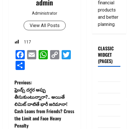
admin
financial
products
Administrator
and better
planning.
View All Posts
117
CLASSIC
Facebook
Email
WhatsApp
Copy
Twitter
WIDGET
(PAGES)
Link
Share
ABOUT US
P
Previous:
Contact Us
ఫ్రెండ్స్‌ దగ్గర అప్పు
o
తీసుకుంటున్నారా?.. అయితే
dhanammoolam.
లిమిట్‌ దాటితే భారీ జరిమానా!
s
Disclaimer
Cash Loans from Friends? Cross
t
the Limit and Face Heavy
HOME
Penalty