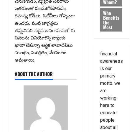
చేసుకోవడం, వ్యక్తిగత వివరాలు
Whom?
ఇతరులతో పంచుకోకపోవడం,
Who
రహస్య కోడ్‌లు, ఓటీపీలు గోప్యంగా
Benefits
the
ఉంచడం వంటి జాగ్రత్తలు
Most
తప్పనిసరి. సరైన అవగాహనతో ఈ
సేవలను వినియోగిస్తే బ్యాంకు
ఖాతా లేకున్నా ఆర్థిక లావాదేవీలు
సులభం, సురక్షితం, వేగవంతం
financial
అవుతాయి.
awareness
is our
ABOUT THE AUTHOR
primary
motto. we
are
working
here to
educate
people
about all