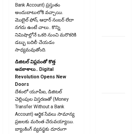
Recovery
Bank Account) ప్రస్తుతం
Agents..
అందుబాటులోకి వచ్చాయి.
New Rules
మొబైల్‌ ఫోన్‌, ఆధార్‌ నంబర్‌ లేదా
from
నగదు ఉంటే చాలు.. కొన్ని
January 1
నిమిషాల్లోనే ఒకరి నుంచి మరొకరికి
మీ ఎల్‌ఐసీ
డబ్బు బదిలీ చేయడం
పాలసీ
సాధ్యమవుతోంది.
నంబర్
డిజిటల్‌ విప్లవంతో కొత్త
పోయిందా?
అవకాశాలు.. Digital
ఆన్‌లైన్‌లో
Revolution Opens New
సులభంగా
Doors
తెలుసుకోండిలా!
దేశంలో యూపీఐ, డిజిటల్‌
క్రెడిట్‌
చెల్లింపుల విస్తరణతో (Money
కార్డుతోనూ
Transfer Without a Bank
ఇన్‌కమ్‌
Account) ఆర్థిక సేవలు సామాన్య
టాక్స్‌
ప్రజలకు మరింత చేరువయ్యాయి.
చెల్లించొచ్చు..!
బ్యాంకింగ్‌ వ్యవస్థకు దూరంగా