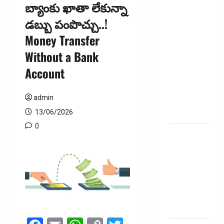
బ్యాంకు ఖాతా లేకున్నా
జీవిత బీమా
డబ్బు పంపొచ్చు..!
ప్రీమియం
Money Transfer
గడువు
దాటితే
Without a Bank
ఏమవుతుంది?
Account
ఒక చిన్న
నిర్లక్ష్యంతో
admin
ల‌క్ష‌లు
కోల్పోతామా?
13/06/2026
0
స్టాక్‌
ఎక్స్ఛేంజీలు,
క్లియరింగ్‌
కార్పొరేషన్లకు
విడివిడిగా
సెబీ కొత్త
నిబంధనలు