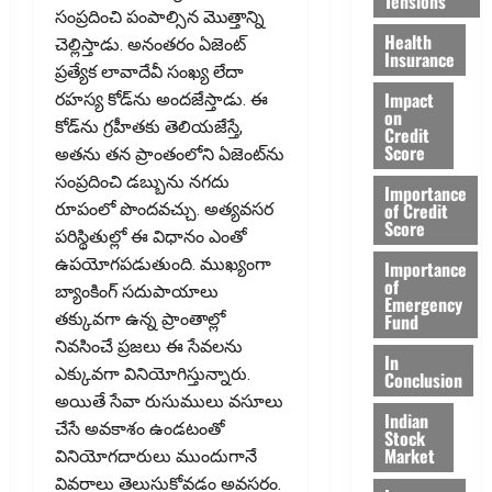
Tensions
సంప్రదించి పంపాల్సిన మొత్తాన్ని
Health
చెల్లిస్తాడు. అనంతరం ఏజెంట్‌
Insurance
ప్రత్యేక లావాదేవీ సంఖ్య లేదా
Impact
రహస్య కోడ్‌ను అందజేస్తాడు. ఈ
on
కోడ్‌ను గ్రహీతకు తెలియజేస్తే,
Credit
Score
అతను తన ప్రాంతంలోని ఏజెంట్‌ను
సంప్రదించి డబ్బును నగదు
Importance
of Credit
రూపంలో పొందవచ్చు. అత్యవసర
Score
పరిస్థితుల్లో ఈ విధానం ఎంతో
ఉపయోగపడుతుంది. ముఖ్యంగా
Importance
of
బ్యాంకింగ్‌ సదుపాయాలు
Emergency
Fund
తక్కువగా ఉన్న ప్రాంతాల్లో
నివసించే ప్రజలు ఈ సేవలను
In
ఎక్కువగా వినియోగిస్తున్నారు.
Conclusion
అయితే సేవా రుసుములు వసూలు
Indian
చేసే అవకాశం ఉండటంతో
Stock
Market
వినియోగదారులు ముందుగానే
వివరాలు తెలుసుకోవడం అవసరం.