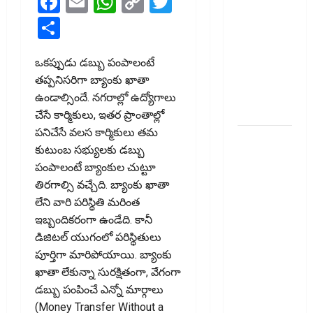
Facebook
Email
WhatsApp
Copy
Twitter
టెక్నోక్రాఫ్ట్
Link
Share
వెంచర్స్
ఐపీఓ: షార్ట్
టర్మ్
ఒకప్పుడు డబ్బు పంపాలంటే
ఇన్‌వెస్టర్లు
తప్పనిసరిగా బ్యాంకు ఖాతా
అప్లై
ఉండాల్సిందే. నగరాల్లో ఉద్యోగాలు
చేయవచ్చా?
చేసే కార్మికులు, ఇతర ప్రాంతాల్లో
పనిచేసే వలస కార్మికులు తమ
రికవరీ
కుటుంబ సభ్యులకు డబ్బు
ఏజెంట్లపై
పంపాలంటే బ్యాంకుల చుట్టూ
ఆర్‌బీఐ
తిరగాల్సి వచ్చేది. బ్యాంకు ఖాతా
కొరడా..!
లేని వారి పరిస్థితి మరింత
జనవరి 1
ఇబ్బందికరంగా ఉండేది. కానీ
నుంచి కొత్త
డిజిటల్‌ యుగంలో పరిస్థితులు
నిబంధనలు
పూర్తిగా మారిపోయాయి. బ్యాంకు
అమలు..
ఖాతా లేకున్నా సురక్షితంగా, వేగంగా
RBI Cracks
డబ్బు పంపించే ఎన్నో మార్గాలు
Down on
(Money Transfer Without a