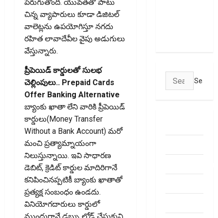
పెరుగుతోంది. యువతతో పాటు
Transactions
చిన్న వ్యాపారులు కూడా డిజిటల్‌
May Attract
వాలెట్లను ఉపయోగిస్తూ నగదు
Charges
రహిత లావాదేవీల వైపు అడుగులు
వేస్తున్నారు.
ప్రీపెయిడ్‌ కార్డులతో సులభ
Search
చెల్లింపులు.. Prepaid Cards
for:
Offer Banking Alternative
బ్యాంకు ఖాతా లేని వారికి ప్రీపెయిడ్‌
కార్డులు(Money Transfer
ABOUT US
Without a Bank Account) మరో
Contact Us
మంచి ప్రత్యామ్నాయంగా
నిలుస్తున్నాయి. ఇవి సాధారణ
dhanammoolam.
డెబిట్‌, క్రెడిట్‌ కార్డుల మాదిరిగానే
కనిపించినప్పటికీ బ్యాంకు ఖాతాతో
Disclaimer
ప్రత్యక్ష సంబంధం ఉండదు.
HOME
వినియోగదారులు కార్డులో
ముందుగానే డబ్బు లోడ్‌ చేసుకుని