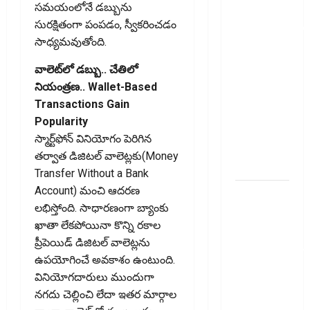
సమయంలోనే డబ్బును
ఐటీఆర్‌లో
సురక్షితంగా పంపడం, స్వీకరించడం
తప్పులున్నాయా?
సాధ్యమవుతోంది.
ఇంకా
అవకాశం
వాలెట్‌లో డబ్బు.. చేతిలో
ఉంది..!
నియంత్రణ.. Wallet-Based
Errors in
Transactions Gain
Your ITR?
Popularity
There’s Still
స్మార్ట్‌ఫోన్‌ వినియోగం పెరిగిన
Time to Fix
తర్వాత డిజిటల్‌ వాలెట్లకు(Money
Them!
Transfer Without a Bank
Account) మంచి ఆదరణ
వ్యక్తిగత
లభిస్తోంది. సాధారణంగా బ్యాంకు
రుణం
ఖాతా లేకపోయినా కొన్ని రకాల
ముందే
ప్రీపెయిడ్‌ డిజిటల్‌ వాలెట్లను
తీర్చేస్తున్నారా?..
ఉపయోగించే అవకాశం ఉంటుంది.
ఈ
వినియోగదారులు ముందుగా
విషయాలు
నగదు చెల్లించి లేదా ఇతర మార్గాల
తప్పక