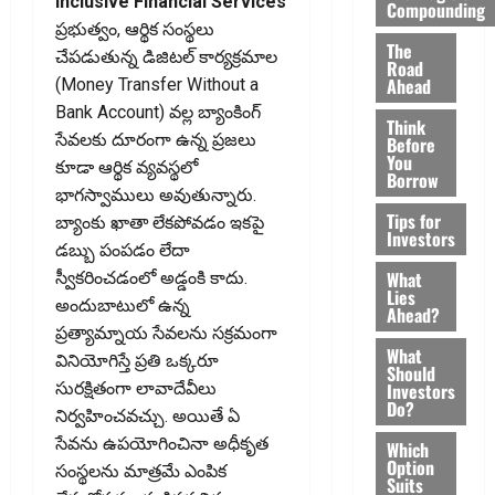
Inclusive Financial Services
Compounding
ప్రభుత్వం, ఆర్థిక సంస్థలు
The
చేపడుతున్న డిజిటల్‌ కార్యక్రమాల
Road
Ahead
(Money Transfer Without a
Bank Account) వల్ల బ్యాంకింగ్‌
Think
సేవలకు దూరంగా ఉన్న ప్రజలు
Before
You
కూడా ఆర్థిక వ్యవస్థలో
Borrow
భాగస్వాములు అవుతున్నారు.
Tips for
బ్యాంకు ఖాతా లేకపోవడం ఇకపై
Investors
డబ్బు పంపడం లేదా
What
స్వీకరించడంలో అడ్డంకి కాదు.
Lies
అందుబాటులో ఉన్న
Ahead?
ప్రత్యామ్నాయ సేవలను సక్రమంగా
What
వినియోగిస్తే ప్రతి ఒక్కరూ
Should
Investors
సురక్షితంగా లావాదేవీలు
Do?
నిర్వహించవచ్చు. అయితే ఏ
సేవను ఉపయోగించినా అధీకృత
Which
Option
సంస్థలను మాత్రమే ఎంపిక
Suits