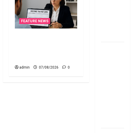
Personal
Loan..
Here’s What
FEATURE NEWS
You Should
Know
ఐటీఆర్‌లో తప్పులున్నాయా?..
ఇంకా అవకాశం ఉంది..! Errors
New
in Your ITR? There’s Still
Changes
Time to Fix Them!
Effective
admin
07/08/2026
0
From 1st
June 2024
జూన్ 1
నుంచి
అమ‌లు
కానున్న కొత్త
నిబంధ‌న‌లు
ఇవే