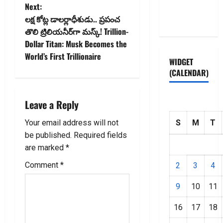
n
Next:
Privacy
లక్ష కోట్ల డాలర్లాధీశుడు.. ప్రపంచ
Policy
a
తొలి ట్రిలియనీర్‌గా మస్క్! Trillion-
v
Dollar Titan: Musk Becomes the
World’s First Trillionaire
WIDGET
i
(CALENDAR)
g
Leave a Reply
a
S
M
T
Your email address will not
t
be published.
Required fields
i
are marked
*
Comment
*
2
3
4
o
9
10
11
n
16
17
18