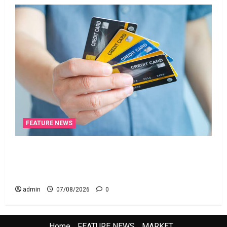
FEATURE NEWS
క్రెడిట్‌ కార్డుతోనూ ఇన్‌కమ్‌ టాక్స్‌ చెల్లించొచ్చు..! కొత్త
నిబంధనలు ఇవే!! Pay Income Tax with Your Credit
Card! Here’s What the New Rules Say
admin
07/08/2026
0
Home
FEATURE NEWS
MARKET