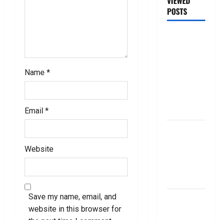
VIEWED
POSTS
జీరో టు వ‌న్
బుక్ స‌మ‌రీ
తెలుగు
ZERO TO
Name
*
ONE book
summery
telugu
Email
*
బ్యాంకుల్లో
మోసపోవ‌ద్దు..
Website
జాగ్ర‌త్త‌ Be
careful in
Banks
Save my name, email, and
బ్యాంకు
website in this browser for
అకౌంట్‌లో