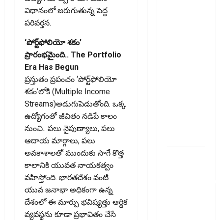
చిట్ ఫండ్‌,
విధానంలో జరుగుతున్న పెద్ద
Mutual
పరివర్తన.
Fund SIP లో
ఏది అధిక
‘పోర్ట్‌ఫోలియో శకం’
లాభ‌దాయకం
ప్రారంభమైంది.. The Portfolio
Chit Funds
Era Has Begun
vs Mutual
ప్రస్తుతం ప్రపంచం ‘పోర్ట్‌ఫోలియో
Fund SIP..
శకం’లోకి (Multiple Income
Which is
Streams)అడుగుపెడుతోంది. ఒక్క
the Better
ఉద్యోగంతో జీవితం నడిపే కాలం
Investment
నుంచి.. పలు నైపుణ్యాలు, పలు
Option
ఆదాయ మార్గాలు, పలు
అవకాశాలతో ముందుకు సాగే కొత్త
పర్సనల్
కాలానికి యువత నాయకత్వం
లోన్
వహిస్తోంది. భారతదేశం వంటి
తీసుకోవాల‌నుకుం
యువ జనాభా అధికంగా ఉన్న
అయితే ఈ
దేశంలో ఈ మార్పు భవిష్యత్తు ఆర్థిక
విషయాలు
వ్యవస్థను కూడా ప్రభావితం చేసే
తెలుసుకోండి!