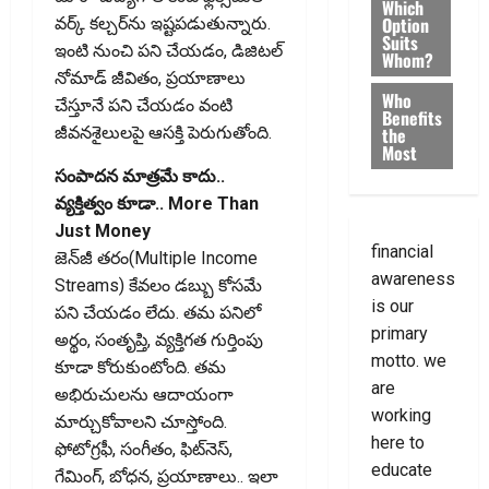
Which
Option
వర్క్‌ కల్చర్‌ను ఇష్టపడుతున్నారు.
Suits
ఇంటి నుంచి పని చేయడం, డిజిటల్‌
Whom?
నోమాడ్‌ జీవితం, ప్రయాణాలు
Who
చేస్తూనే పని చేయడం వంటి
Benefits
the
జీవనశైలులపై ఆసక్తి పెరుగుతోంది.
Most
సంపాదన మాత్రమే కాదు..
వ్యక్తిత్వం కూడా.. More Than
Just Money
financial
జెన్‌జీ తరం(Multiple Income
awareness
Streams) కేవలం డబ్బు కోసమే
is our
పని చేయడం లేదు. తమ పనిలో
primary
అర్థం, సంతృప్తి, వ్యక్తిగత గుర్తింపు
motto. we
కూడా కోరుకుంటోంది. తమ
are
అభిరుచులను ఆదాయంగా
working
మార్చుకోవాలని చూస్తోంది.
here to
ఫోటోగ్రఫీ, సంగీతం, ఫిట్‌నెస్‌,
educate
గేమింగ్‌, బోధన, ప్రయాణాలు.. ఇలా