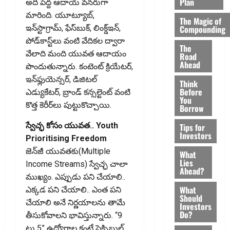
Plan
అది పెద్ద ఆదాయ వనరుగా
మారింది. యూట్యూబ్‌,
The Magic of
Compounding
ఇన్‌స్టాగ్రామ్‌, ఫేస్‌బుక్‌, లింక్డ్‌ఇన్‌,
పోడ్‌కాస్ట్‌లు వంటి వేదికల ద్వారా
The
వేలాది మంది యువత ఆదాయం
Road
Ahead
పొందుతున్నారు. కంటెంట్‌ క్రియేటర్‌,
ఇన్‌ఫ్లుయెన్సర్‌, డిజిటల్‌
Think
Before
ఎడ్యుకేటర్‌, బ్రాండ్‌ కన్సల్టెంట్‌ వంటి
You
కొత్త కెరీర్‌లు పుట్టుకొచ్చాయి.
Borrow
స్వేచ్ఛ కోసం యువత.. Youth
Tips for
Investors
Prioritising Freedom
జెన్‌జీ యువతకు(Multiple
What
Lies
Income Streams) స్వేచ్ఛ చాలా
Ahead?
ముఖ్యం. ఎప్పుడు పని చేయాలి..
What
ఎక్కడ పని చేయాలి.. ఎంత పని
Should
చేయాలి అనే నిర్ణయాలను తామే
Investors
Do?
తీసుకోవాలని భావిస్తున్నారు. “9
టు 5” ఉద్యోగాల కంటే ఫ్లెక్సిబుల్‌