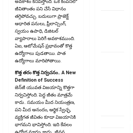
అవకాశం కనిపిస్తోంది. ఒకే కంపెనీలో
telugu
జీవితాంతం పని చేసే విధానం
బ్యాంకుల్లో
తగ్గిపోవచ్చు. బదులుగా ప్రాజెక్ట్‌
మోసపోవ‌ద్దు..
ఆధారిత పనులు, ఫ్రీలాన్సింగ్‌,
జాగ్ర‌త్త‌ Be
స్వయం ఉపాధి, డిజిటల్‌
careful in
వ్యాపారాలు పెరిగే అవకాశముంది.
Banks
ఏఐ, ఆటోమేషన్‌ ప్రభావంతో కొత్త
ఉద్యోగాలు పుడతాయి. పాత
బ్యాంకు
ఉద్యోగాలు మారిపోతాయి.
అకౌంట్‌లో
డ‌బ్బులేస్తున్నారా
కొత్త తరం కొత్త నిర్వచనం.. A New
deposit and
Definition of Success
withdraw
జెన్‌జీ యువత విజయాన్ని కొత్తగా
limit in
నిర్వచిస్తోంది. పెద్ద జీతం మాత్రమే
bank
కాదు.. సమయం మీద నియంత్రణ,
account
పని మీద ఆనందం, ఆర్థిక స్వేచ్ఛ,
వ్యక్తిగత జీవితం కూడా విజయానికి
dhanammoolam.
భాగమని భావిస్తోంది. ఇది కేవలం
ఉద్యోగ మార్పు కాదు.. జీవన