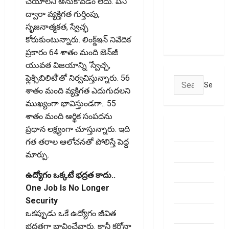
చేయాలని అనుకోవడం లేదు. పని
చూస్తున్నారా?
ద్వారా వ్యక్తిగత గుర్తింపు,
అయితే ఇవి
సృజనాత్మకత, స్వేచ్ఛ
తెలుసుకోండి
కోరుకుంటున్నారు. లింక్డ్‌ఇన్‌ నివేదిక
ప్రకారం 64 శాతం మంది జెన్‌జీ
యువత విజయాన్ని ‘స్వేచ్ఛ,
ఫ్లెక్సిబిలిటీ’తో నిర్వచిస్తున్నారు. 56
Search
శాతం మంది వ్యక్తిగత ఎదుగుదలని
for:
ముఖ్యంగా భావిస్తుండగా.. 55
శాతం మంది ఆర్థిక సంపదను
ప్రధాన లక్ష్యంగా చూస్తున్నారు. ఇది
ABOUT US
గత తరాల ఆలోచనతో పోలిస్తే పెద్ద
Contact Us
మార్పు.
dhanammoolam.
ఉద్యోగం ఒక్కటే భద్రత కాదు..
One Job Is No Longer
Disclaimer
Security
HOME
ఒకప్పుడు ఒకే ఉద్యోగం జీవిత
భద్రతగా భావించేవారు. కానీ కరోనా