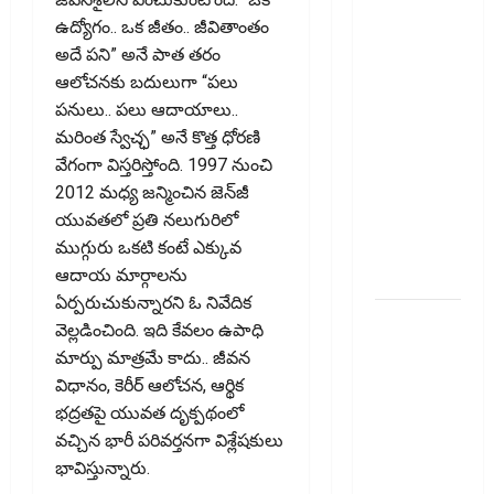
చెల్లించొచ్చు..!
కొత్త
ఉద్యోగం.. ఒక జీతం.. జీవితాంతం
నిబంధనలు
అదే పని” అనే పాత తరం
ఇవే!! Pay
ఆలోచనకు బదులుగా “పలు
Income Tax
పనులు.. పలు ఆదాయాలు..
with Your
మరింత స్వేచ్ఛ” అనే కొత్త ధోరణి
Credit
వేగంగా విస్తరిస్తోంది. 1997 నుంచి
Card!
2012 మధ్య జన్మించిన జెన్‌జీ
Here’s What
యువతలో ప్రతి నలుగురిలో
the New
ముగ్గురు ఒకటి కంటే ఎక్కువ
Rules Say
ఆదాయ మార్గాలను
ఏర్పరుచుకున్నారని ఓ నివేదిక
చిన్న
వెల్లడించింది. ఇది కేవలం ఉపాధి
మదుపర్లకు
మార్పు మాత్రమే కాదు.. జీవన
బిగ్ రిలీఫ్:
విధానం, కెరీర్‌ ఆలోచన, ఆర్థిక
రీట్‌, ఇన్విట్
భద్రతపై యువత దృక్పథంలో
పన్ను
వచ్చిన భారీ పరివర్తనగా విశ్లేషకులు
మార్పులు
భావిస్తున్నారు.
ఇవే!