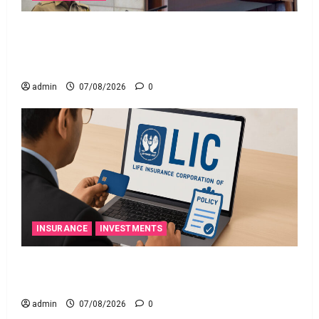
రికవరీ ఏజెంట్లపై ఆర్‌బీఐ కొరడా..! జనవరి 1 నుంచి కొత్త
నిబంధనలు అమలు.. RBI Cracks Down on Recovery
Agents.. New Rules from January 1
admin
07/08/2026
0
INSURANCE
INVESTMENTS
మీ ఎల్‌ఐసీ పాలసీ నంబర్ పోయిందా? ఆన్‌లైన్‌లో
సులభంగా తెలుసుకోండిలా!
admin
07/08/2026
0