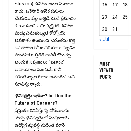
Streams) జీవితం అంత సులభం
16
17
18
కాదు. ఒకేసారి అనేక పనులు
23
24
25
చేయడం వల్ల ఒత్తిడి పెరిగే ప్రమాదం
కూడా ఉంది. పని-వ్యక్తిగత జీవితం
30
31
మధ్య సమతుల్యత కోల్పోయే
« Jul
అవకాశం ఉంటుంది. నిరంతరం కొత్త
అవకాశాల కోసం పరుగులు పెట్టడం
మానసిక ఒత్తిడికి దారితీయొచ్చు.
అందుకే నిపుణులు “బహుళ
MOST
ఆదాయాలు మంచివే.. కానీ
VIEWED
POSTS
సమతుల్యత కూడా అవసరం” అని
సూచిస్తున్నారు.
జీరో టు వ‌న్
భవిష్యత్తు ఇదేనా? Is This the
బుక్ స‌మ‌రీ
Future of Careers?
తెలుగు
ప్రస్తుతం కనిపిస్తున్న ధోరణులను
ZERO TO
చూస్తే భవిష్యత్తులో సంప్రదాయ
ONE book
ఉద్యోగ వ్యవస్థ మరింత మారే
summery