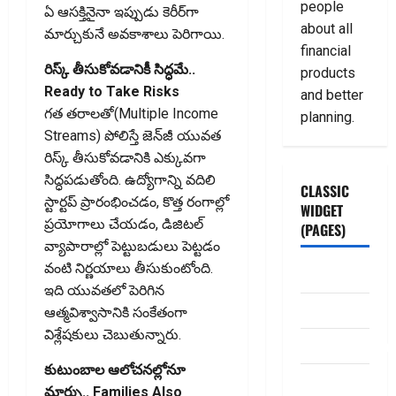
people
ఏ ఆసక్తినైనా ఇప్పుడు కెరీర్‌గా
about all
మార్చుకునే అవకాశాలు పెరిగాయి.
financial
రిస్క్‌ తీసుకోవడానికీ సిద్ధమే..
products
Ready to Take Risks
and better
గత తరాలతో(Multiple Income
planning.
Streams) పోలిస్తే జెన్‌జీ యువత
రిస్క్‌ తీసుకోవడానికి ఎక్కువగా
సిద్ధపడుతోంది. ఉద్యోగాన్ని వదిలి
CLASSIC
స్టార్టప్‌ ప్రారంభించడం, కొత్త రంగాల్లో
WIDGET
ప్రయోగాలు చేయడం, డిజిటల్‌
(PAGES)
వ్యాపారాల్లో పెట్టుబడులు పెట్టడం
వంటి నిర్ణయాలు తీసుకుంటోంది.
ABOUT US
ఇది యువతలో పెరిగిన
Contact Us
ఆత్మవిశ్వాసానికి సంకేతంగా
విశ్లేషకులు చెబుతున్నారు.
dhanammoolam.
కుటుంబాల ఆలోచనల్లోనూ
Disclaimer
మార్పు.. Families Also