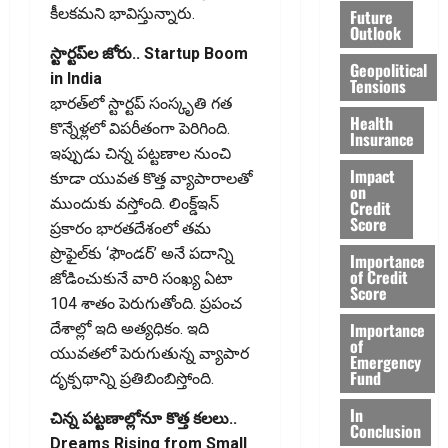
కీలకమని భావిస్తున్నారు.
Future
Outlook
స్టార్టప్‌ల జోరు.. Startup Boom
Geopolitical
in India
Tensions
భారత్‌లో స్టార్టప్‌ సంస్కృతి గత
Health
కొన్నేళ్లలో విపరీతంగా పెరిగింది.
Insurance
ఇప్పుడు చిన్న పట్టణాల నుంచి
Impact
కూడా యువత కొత్త వ్యాపారాలతో
on
ముందుకు వస్తోంది. లింక్డ్‌ఇన్‌
Credit
Score
ప్రకారం భారతదేశంలో తమ
ప్రొఫైల్‌కు ‘ఫౌండర్‌’ అనే పదాన్ని
Importance
of Credit
జోడించుకునే వారి సంఖ్య ఏటా
Score
104 శాతం పెరుగుతోంది. ప్రపంచ
Importance
దేశాల్లో ఇది అత్యధికం. ఇది
of
యువతలో పెరుగుతున్న వ్యాపార
Emergency
Fund
దృక్పథాన్ని ప్రతిబింబిస్తోంది.
In
చిన్న పట్టణాల్లోనూ కొత్త కలలు..
Conclusion
Dreams Rising from Small