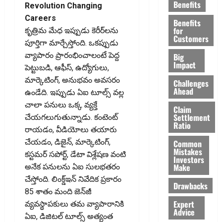
Benefits
Revolution Changing
Careers
Benefits
for
కృత్రిమ మేధ ఇప్పుడు కెరీర్‌లను
Customers
పూర్తిగా మార్చేస్తోంది. ఒకప్పుడు
వ్యాపారం ప్రారంభించాలంటే పెద్ద
Big
Impact
పెట్టుబడి, ఆఫీస్‌, ఉద్యోగులు,
మార్కెటింగ్‌, అనుభవం అవసరం
Challenges
Ahead
ఉండేది. ఇప్పుడు ఏఐ టూల్స్‌ వల్ల
చాలా పనులు ఒక్క వ్యక్తే
Claim
Settlement
చేయగలుగుతున్నాడు. కంటెంట్‌
Ratio
రాయడం, వీడియోలు తయారు
చేయడం, డిజైన్‌, మార్కెటింగ్‌,
Common
Mistakes
కస్టమర్‌ సపోర్ట్‌, డేటా విశ్లేషణ వంటి
Investors
Make
అనేక పనులను ఏఐ సులభతరం
చేస్తోంది. లింక్డ్‌ఇన్‌ నివేదిక ప్రకారం
Drawbacks
85 శాతం మంది జెన్‌జీ
Expert
వ్యవస్థాపకులు తమ వ్యాపారానికి
Advice
ఏఐ, డిజిటల్‌ టూల్స్‌ అత్యంత