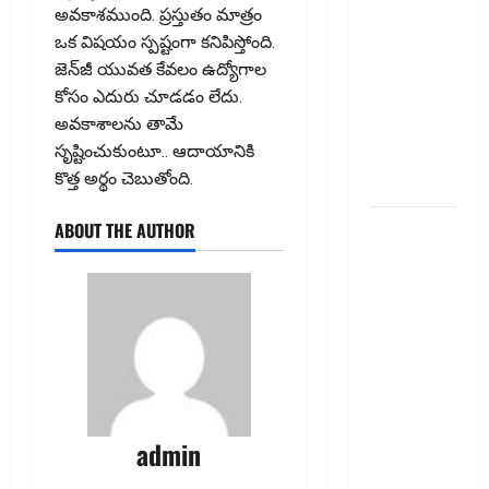
అవకాశముంది. ప్రస్తుతం మాత్రం
Thinking of
ఒక విషయం స్పష్టంగా కనిపిస్తోంది.
Taking a
జెన్‌జీ యువత కేవలం ఉద్యోగాల
Personal
కోసం ఎదురు చూడడం లేదు.
Loan..
అవకాశాలను తామే
Here’s What
సృష్టించుకుంటూ.. ఆదాయానికి
You Should
కొత్త అర్థం చెబుతోంది.
Know
New
ABOUT THE AUTHOR
Changes
Effective
From 1st
June 2024
జూన్ 1
నుంచి
అమ‌లు
కానున్న కొత్త
admin
నిబంధ‌న‌లు