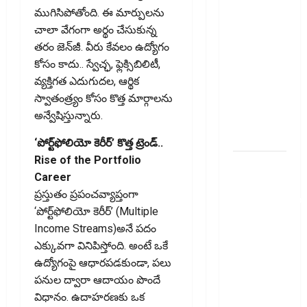
తప్పక
ముగిసిపోతోంది. ఈ మార్పులను
తెలుసుకోండి..!
చాలా వేగంగా అర్థం చేసుకున్న
Prepaying
తరం జెన్‌జీ. వీరు కేవలం ఉద్యోగం
Your
కోసం కాదు.. స్వేచ్ఛ, ఫ్లెక్సిబిలిటీ,
Personal
వ్యక్తిగత ఎదుగుదల, ఆర్థిక
Loan?
స్వాతంత్ర్యం కోసం కొత్త మార్గాలను
Here’s What
అన్వేషిస్తున్నారు.
You Must
Know
‘పోర్ట్‌ఫోలియో కెరీర్‌’ కొత్త ట్రెండ్‌..
Rise of the Portfolio
గూగుల్ పే,
Career
ఫోన్ పే
ప్రస్తుతం ప్రపంచవ్యాప్తంగా
వినియోగదారులక
‘పోర్ట్‌ఫోలియో కెరీర్‌’ (Multiple
షాక్..! UPI
Income Streams)అనే పదం
లావాదేవీలపై
ఎక్కువగా వినిపిస్తోంది. అంటే ఒకే
చార్జీలు!!
ఉద్యోగంపై ఆధారపడకుండా, పలు
Shock for
పనుల ద్వారా ఆదాయం పొందే
Google Pay,
విధానం. ఉదాహరణకు ఒక
PhonePe