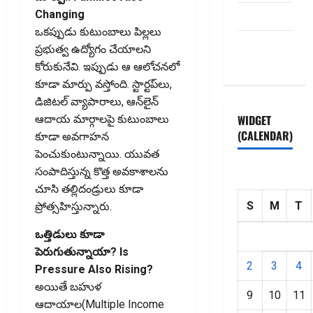
Changing
HOME
ఒకప్పుడు కుటుంబాలు పిల్లలు
Privacy
ప్రభుత్వ ఉద్యోగం చేయాలని
Policy
కోరుకునేవి. ఇప్పుడు ఆ ఆలోచనలో
కూడా మార్పు వస్తోంది. స్టార్టప్‌లు,
డిజిటల్‌ వ్యాపారాలు, ఆన్‌లైన్‌
WIDGET
ఆదాయ మార్గాలపై కుటుంబాలు
(CALENDAR)
కూడా అవగాహన
పెంచుకుంటున్నాయి. యువత
సంపాదిస్తున్న కొత్త అవకాశాలను
చూసి తల్లిదండ్రులు కూడా
S
M
T
ప్రోత్సహిస్తున్నారు.
ఒత్తిడులు కూడా
పెరుగుతున్నాయా? Is
2
3
4
Pressure Also Rising?
అయితే బహుళ
9
10
11
ఆదాయాల(Multiple Income