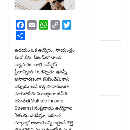
Recovery
Agents..
New Rules
Facebook
Email
WhatsApp
Copy
Twitter
from
Link
Share
January 1
మీ ఎల్‌ఐసీ
ఉదయం ఒక ఉద్యోగం.. సాయంత్రం
పాలసీ
మరో పని.. వీకెండ్‌లో సొంత
నంబర్
వ్యాపారం.. రాత్రి ఆన్‌లైన్‌
పోయిందా?
ఫ్రీలాన్సింగ్‌..! ఒకప్పుడు ఇవన్నీ
ఆన్‌లైన్‌లో
అసాధారణంగా కనిపించేవి. కానీ
సులభంగా
ఇప్పుడు అదే కొత్త సాధారణంగా
తెలుసుకోండిలా!
మారుతోంది. ముఖ్యంగా జెన్‌జీ
క్రెడిట్‌
యువత(Multiple Income
కార్డుతోనూ
Streams) సంప్రదాయ ఉద్యోగాల
ఇన్‌కమ్‌
గీతలను చెరిపేస్తూ, బహుళ
టాక్స్‌
మార్గాల్లో ఆదాయాన్ని ఆర్జించే కొత్త
జీవనశైలిని ఎంచుకుంటోంది. “ఒక