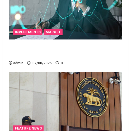
INVESTMENTS
MARKET
టెక్నోక్రాఫ్ట్ వెంచర్స్ ఐపీఓ: షార్ట్ టర్మ్ ఇన్‌వెస్టర్లు అప్లై
చేయవచ్చా?
admin
07/08/2026
0
FEATURE NEWS