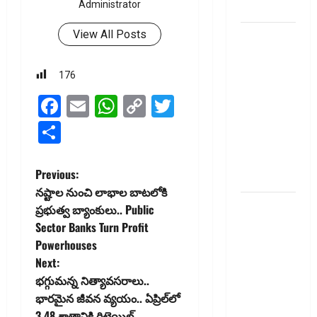
Administrator
ఇవే
View All Posts
మేజిక్ ఆఫ్
థింకింగ్ బిగ్
బుక్ స‌మ‌రీ
176
తెలుగు the
Facebook
Email
WhatsApp
Copy
Twitter
magic of
Link
thinking big
Share
book
summery
P
Previous:
telugu
న‌ష్టాల నుంచి లాభాల బాట‌లోకి
o
RBI రేటు
ప్రభుత్వ బ్యాంకులు.. Public
తగ్గించినప్పటికీ
Sector Banks Turn Profit
s
మీ EMI
Powerhouses
అలాగే
t
Next:
ఉందా..
భగ్గుమన్న నిత్యావసరాలు..
n
Even After
భారమైన జీవన వ్యయం.. ఏప్రిల్‌లో
RBI Rate
3.48 శాతానికి రిటెయిల్‌