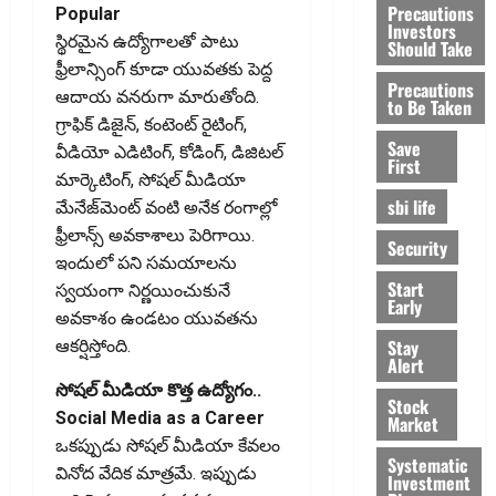
Precautions
Popular
Investors
స్థిరమైన ఉద్యోగాలతో పాటు
Should Take
ఫ్రీలాన్సింగ్‌ కూడా యువతకు పెద్ద
Precautions
ఆదాయ వనరుగా మారుతోంది.
to Be Taken
గ్రాఫిక్‌ డిజైన్‌, కంటెంట్‌ రైటింగ్‌,
Save
వీడియో ఎడిటింగ్‌, కోడింగ్‌, డిజిటల్‌
First
మార్కెటింగ్‌, సోషల్‌ మీడియా
sbi life
మేనేజ్‌మెంట్‌ వంటి అనేక రంగాల్లో
ఫ్రీలాన్స్‌ అవకాశాలు పెరిగాయి.
Security
ఇందులో పని సమయాలను
Start
స్వయంగా నిర్ణయించుకునే
Early
అవకాశం ఉండటం యువతను
Stay
ఆకర్షిస్తోంది.
Alert
సోషల్‌ మీడియా కొత్త ఉద్యోగం..
Stock
Social Media as a Career
Market
ఒకప్పుడు సోషల్‌ మీడియా కేవలం
Systematic
వినోద వేదిక మాత్రమే. ఇప్పుడు
Investment