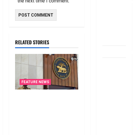
the next time I comment.
డ‌బ్బులేస్తున్నారా
deposit and
withdraw
limit in
bank
account
RELATED STORIES
dhanammoolam.
చిట్ ఫండ్‌,
Mutual
Fund SIP లో
FEATURE NEWS
ఏది అధిక
లాభ‌దాయకం
రికవరీ ఏజెంట్లపై ఆర్‌బీఐ
Chit Funds
కొరడా..! జనవరి 1 నుంచి కొత్త
vs Mutual
నిబంధనలు అమలు.. RBI
Fund SIP..
Cracks Down on Recovery
Which is
Agents.. New Rules from
the Better