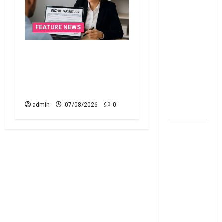
Effective
From 1st
FEATURE NEWS
June 2024
జూన్ 1
ఐటీఆర్‌లో తప్పులున్నాయా?..
నుంచి
ఇంకా అవకాశం ఉంది..! Errors
అమ‌లు
in Your ITR? There’s Still
కానున్న కొత్త
Time to Fix Them!
నిబంధ‌న‌లు
admin
07/08/2026
0
ఇవే
మేజిక్ ఆఫ్
థింకింగ్ బిగ్
బుక్ స‌మ‌రీ
తెలుగు the
magic of
thinking big
book
summery