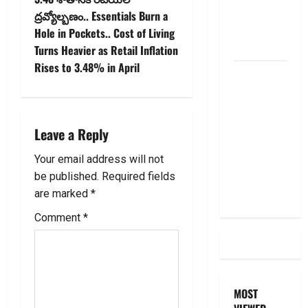
a
Cut, Is Your
ద్రవ్యోల్బణం.. Essentials Burn a
EMI Still
v
Hole in Pockets.. Cost of Living
the Same
Turns Heavier as Retail Inflation
i
Rises to 3.48% in April
దీపావళి
g
2025: టాప్
15 స్టాక్
a
ఐడియాస్ ..
Leave a Reply
Diwali
t
2025: Top
Your email address will not
i
15 Stock
be published.
Required fields
Ideas
are marked
*
o
Comment
*
n
MOST