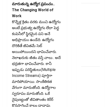
మారుతున్న ఉద్యోగ ప్రపంచం..
ఐటీఆర్‌లో
The Changing World of
తప్పులున్నాయా?
Work
ఇంకా
కొన్నేళ్ల క్రితం వరకు మంచి ఉద్యోగం
అవకాశం
అంటే ప్రభుత్వ ఉద్యోగం లేదా పెద్ద
ఉంది..!
కంపెనీలో స్థిరమైన పని అనే
Errors in
అభిప్రాయం ఉండేది. ఉద్యోగం
Your ITR?
దొరికితే జీవితమే సెట్‌
There’s Still
అయిపోయిందని భావించేవారు.
Time to Fix
నెలాఖరుకు జీతం వస్తే చాలు.. అదే
Them!
భద్రతగా భావించేవారు. కానీ
ఇప్పుడు పరిస్థితులు(Multiple
వ్యక్తిగత
Income Streams) పూర్తిగా
రుణం
మారిపోయాయి. సాంకేతికత
ముందే
వేగంగా మారుతోంది. ఉద్యోగాల
తీర్చేస్తున్నారా?..
స్వరూపం మారుతోంది. ఒకే
ఈ
నైపుణ్యంతో జీవితాంతం కెరీర్‌
విషయాలు
కొనసాగించే కాలం దాదాపు