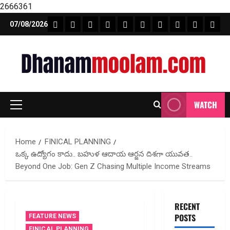
2666361
Skip
FEATURE NEWS
FINICAL PLANNING
MARKET
INVESTMENTS
NEWS
INSURANCE
MUTUAL FUND
MONEY TIP
BOOKS
Unca
07/08/2026
to
content
WATCH
Primary
Menu
Home
FINICAL PLANNING
ఒక్క ఉద్యోగం కాదు.. బహుళ ఆదాయ ఆర్జ‌న దిశ‌గా యువత..
Beyond One Job: Gen Z Chasing Multiple Income Streams
RECENT
POSTS
FEATURE NEWS
FINICAL PLANNING