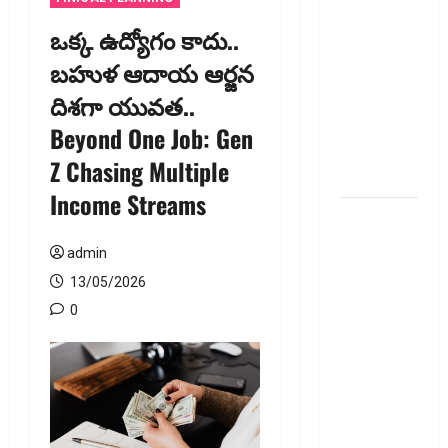
టెక్నోక్రాఫ్ట్
ఒక్క ఉద్యోగం కాదు..
వెంచర్స్
బహుళ ఆదాయ ఆర్జ‌న
ఐపీఓ: షార్ట్
దిశ‌గా యువత..
టర్మ్
ఇన్‌వెస్టర్లు
Beyond One Job: Gen
అప్లై
Z Chasing Multiple
చేయవచ్చా?
Income Streams
రికవరీ
ఏజెంట్లపై
admin
ఆర్‌బీఐ
13/05/2026
కొరడా..!
0
జనవరి 1
నుంచి కొత్త
నిబంధనలు
అమలు..
RBI Cracks
Down on