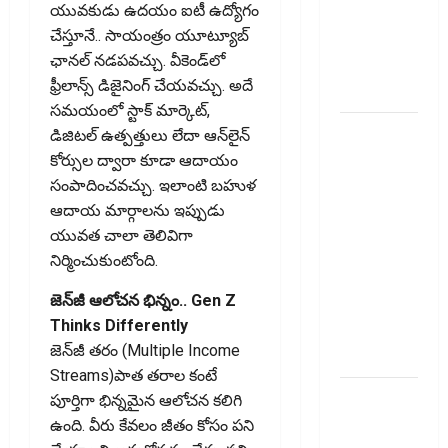
యువకుడు ఉదయం ఐటీ ఉద్యోగం
Users! UPI
చేస్తూనే.. సాయంత్రం యూట్యూబ్‌
Transactions
ఛానల్‌ నడపవచ్చు. వీకెండ్‌లో
May Attract
ఫ్రీలాన్స్‌ డిజైనింగ్‌ చేయవచ్చు. అదే
Charges
సమయంలో స్టాక్‌ మార్కెట్‌,
ఐపీఓ
డిజిటల్‌ ఉత్పత్తులు లేదా ఆన్‌లైన్‌
అప్‌డేట్స్:
కోర్సుల ద్వారా కూడా ఆదాయం
తొలి రోజే
సంపాదించవచ్చు. ఇలాంటి బహుళ
దూసుకెళ్లిన
ఆదాయ మార్గాలను ఇప్పుడు
ఆర్‌డీ
యువత చాలా తెలివిగా
ఇండస్ట్రీస్..
నిర్మించుకుంటోంది.
మోల్బియో
జెన్‌జీ ఆలోచన భిన్నం.. Gen Z
డయాగ్నస్టిక్స్
Thinks Differently
ప్రైస్ బ్యాండ్
జెన్‌జీ తరం (Multiple Income
ఖరారు!
Streams)పాత తరాల కంటే
అత్యుత్తమ
పూర్తిగా భిన్నమైన ఆలోచన కలిగి
జీవిత బీమా
ఉంది. వీరు కేవలం జీతం కోసం పని
పాలసీ కోసం