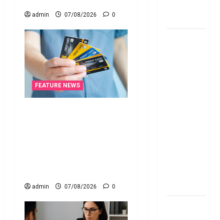
January 1
Investment
admin
07/08/2026
0
Option
పర్సనల్
లోన్
తీసుకోవాల‌నుకుం
అయితే ఈ
విషయాలు
FEATURE NEWS
తెలుసుకోండి!
క్రెడిట్‌ కార్డుతోనూ ఇన్‌కమ్‌
Thinking of
టాక్స్‌ చెల్లించొచ్చు..! కొత్త
Taking a
నిబంధనలు ఇవే!! Pay Income
Personal
Tax with Your Credit Card!
Loan..
Here’s What the New Rules
Here’s What
Say
You Should
Know
admin
07/08/2026
0
New
Changes