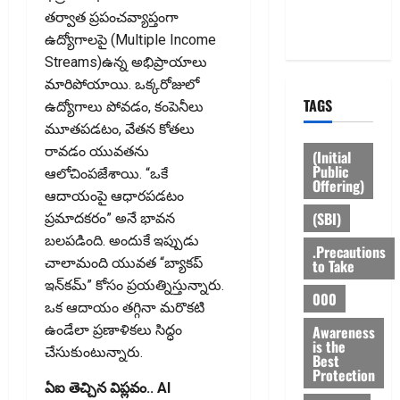
Privacy
తర్వాత ప్రపంచవ్యాప్తంగా
Policy
ఉద్యోగాలపై (Multiple Income
Streams)ఉన్న అభిప్రాయాలు
మారిపోయాయి. ఒక్కరోజులో
TAGS
ఉద్యోగాలు పోవడం, కంపెనీలు
మూతపడటం, వేతన కోతలు
రావడం యువతను
(Initial
Public
ఆలోచింపజేశాయి. “ఒకే
Offering)
ఆదాయంపై ఆధారపడటం
(SBI)
ప్రమాదకరం” అనే భావన
బలపడింది. అందుకే ఇప్పుడు
.Precautions
చాలామంది యువత “బ్యాకప్‌
to Take
ఇన్‌కమ్‌” కోసం ప్రయత్నిస్తున్నారు.
000
ఒక ఆదాయం తగ్గినా మరొకటి
Awareness
ఉండేలా ప్రణాళికలు సిద్ధం
is the
చేసుకుంటున్నారు.
Best
Protection
ఏఐ తెచ్చిన విప్లవం.. AI