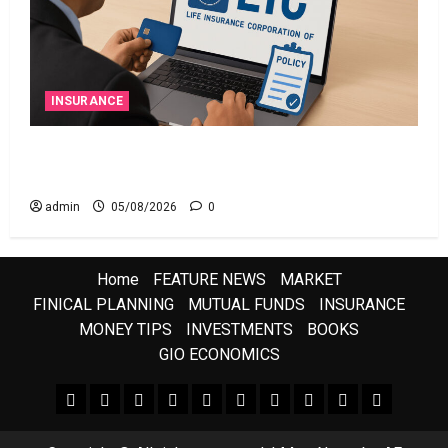
INSURANCE
ఎల్‌ఐసీ షేర్ల భారీ పతనం: డిస్కౌంట్ ఆఫర్ ఫర్ సేల్
(OFS) ప్రభావంతో క్రాష్ అయిన స్టాక్
admin
05/08/2026
0
Home
FEATURE NEWS
MARKET
FINICAL PLANNING
MUTUAL FUNDS
INSURANCE
MONEY TIPS
INVESTMENTS
BOOKS
GIO ECONOMICS
FEATURE NEWS
FINICAL PLANNING
MARKET
INVESTMENTS
NEWS
INSURANCE
MUTUAL FUNDS
MONEY TIPS
BOOKS
Uncategor