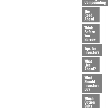
Compounding
The
Road
Ahead
Think
Before
You
Borrow
Tips for
Investors
What
Lies
Ahead?
What
Should
Investors
Do?
Which
Option
Suits