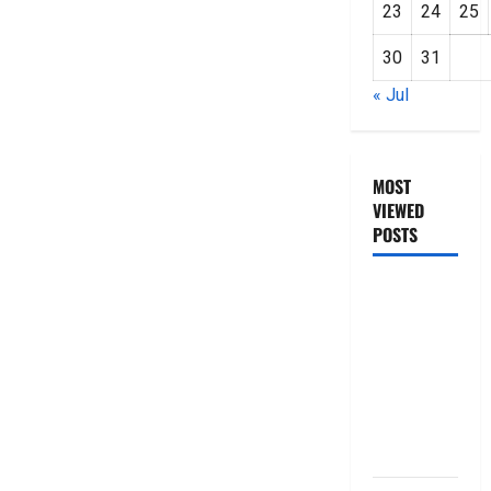
23
24
25
30
31
« Jul
MOST
VIEWED
POSTS
జీరో టు వ‌న్
బుక్ స‌మ‌రీ
తెలుగు
ZERO TO
ONE book
summery
telugu