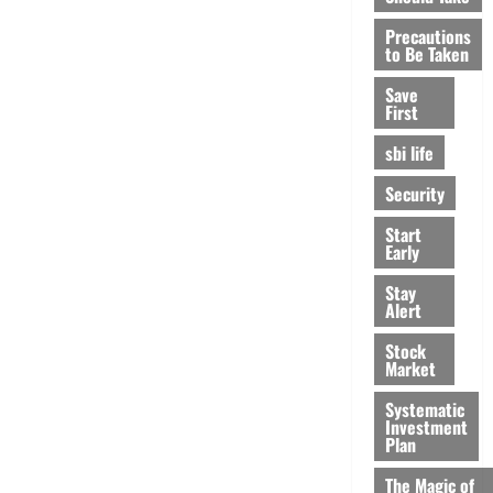
Precautions
to Be Taken
Save
First
sbi life
Security
Start
Early
Stay
Alert
Stock
Market
Systematic
Investment
Plan
The Magic of