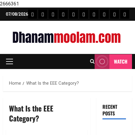
2666361
Skip
FEATURE NEWS
FINICAL PLANNING
MARKET
INVESTMENTS
NEWS
INSURANCE
MUTUAL FUND
MONEY TIP
BOOKS
Unca
07/08/2026
to
content
WATCH
Primary
Menu
Home
What Is the EEE Category?
What Is the EEE
RECENT
POSTS
Category?
ఐపీఓ