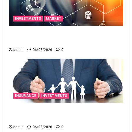
INVESTMENTS
MARKET
ఐపీఓ అప్‌డేట్స్: తొలి రోజే దూసుకెళ్లిన ఆర్‌డీ ఇండస్ట్రీస్..
మోల్బియో డయాగ్నస్టిక్స్ ప్రైస్ బ్యాండ్ ఖరారు!
admin
06/08/2026
0
INSURANCE
INVESTMENTS
అత్యుత్తమ జీవిత బీమా పాలసీ కోసం చూస్తున్నారా?
అయితే ఇవి తెలుసుకోండి
admin
06/08/2026
0