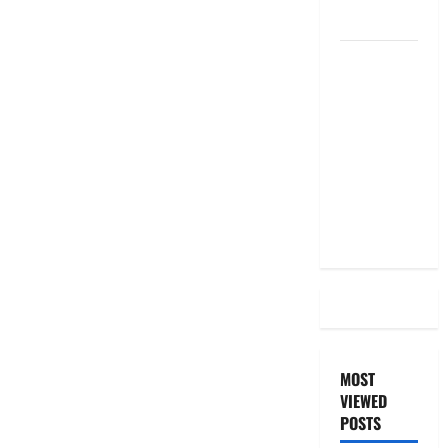
the Same
దీపావళి
2025: టాప్
15 స్టాక్
ఐడియాస్ ..
Diwali
2025: Top
15 Stock
Ideas
MOST
VIEWED
POSTS