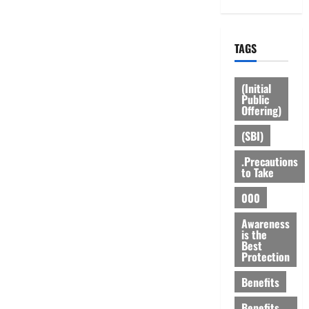
TAGS
(Initial
Public
Offering)
(SBI)
.Precautions
to Take
000
Awareness
is the
Best
Protection
Benefits
Benefits