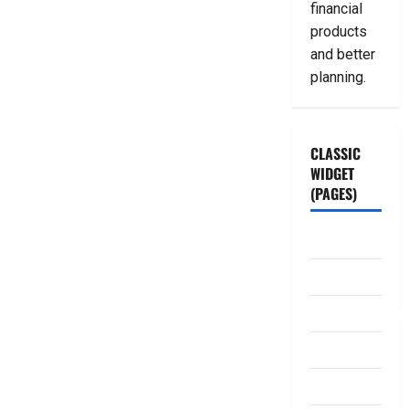
financial
products
and better
planning.
CLASSIC
WIDGET
(PAGES)
ABOUT US
Contact Us
dhanammoolam.
Disclaimer
HOME