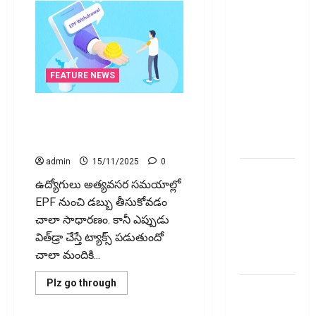
అప్‌డేట్స్:
తొలి రోజే
దూసుకెళ్లిన
ఆర్‌డీ
ఇండస్ట్రీస్..
FEATURE NEWS
మోల్బియో
డయాగ్నస్టిక్స్
ఈపీఎఫ్‌ విత్‌డ్రా చేస్తే ట్యాక్స్
ప్రైస్ బ్యాండ్
ప‌డుతుందా? Is EPF Withdrawal
Taxable?
ఖరారు!
admin
15/11/2025
0
అత్యుత్తమ
ఉద్యోగులు అత్యవసర సమయాల్లో
జీవిత బీమా
EPF నుంచి డబ్బు తీసుకోవడం
పాలసీ కోసం
చాలా సాధారణం. కానీ ఎప్పుడు
చూస్తున్నారా?
విత్‌డ్రా చేస్తే ట్యాక్స్‌ పడుతుందో
అయితే ఇవి
చాలా మందికి...
తెలుసుకోండి
Read
Plz go through
మీ
more
about
పెట్టుబ‌డికి
ఈపీఎఫ్‌