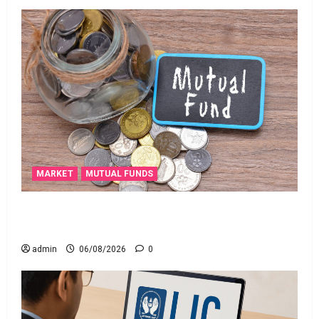
MARKET
MUTUAL FUNDS
మీ పెట్టుబ‌డికి సుర‌క్షిత మార్గాల‌ను వెతుకుతున్నారా?
ఈటీఎఫ్‌లు, మ్యూచువల్ ఫండ్ల‌లో ఏవి సరైనవి అంటే?
admin
06/08/2026
0